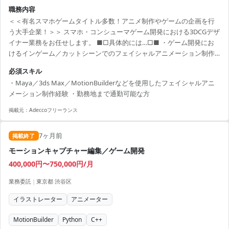
職務内容
＜＜有名スマホゲームタイトル多数！アニメ制作やゲームの企画を行
う大手企業！＞＞ スマホ・コンシューマゲーム開発における3DCGデザ
イナー業務をお任せします。 ■□具体的には…□■ ・ゲーム開発にお
けるインゲーム／カットシーンでのフェイシャルアニメーション制作
・フェイシャルアニメーション表現の検証、作業効率化のツール支援
必須スキル
・フェイシャルアニメーションに関するクオリティ管理、監修 ＜こん
・Maya／3ds Max／MotionBuilderなどを使用したフェイシャルアニ
な方におすすめです！＞ ・デザインスキルを活かしたい方 ・新しい技
メーション制作経験 ・勤務地まで通勤可能な方
術や表現に挑戦したい方
掲載元：
Adeccoフリーランス
7ヶ月前
掲載終了
モーションキャプチャー編集／ゲーム開発
400,000円〜750,000円/月
業務委託
|
東京都 渋谷区
イラストレーター
アニメーター
MotionBuilder
Python
C++