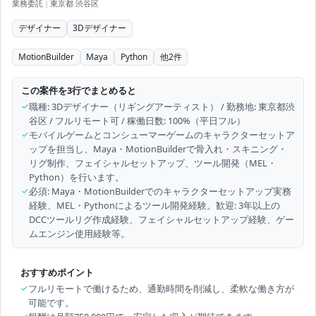
業務委託
|
東京都 渋谷区
デザイナー
3Dデザイナー
MotionBuilder
Maya
Python
他
2
件
この案件を3行でまとめると
✓
職種: 3Dデザイナー（リギングアーティスト） / 勤務地: 東京都渋
谷区 / フルリモート可 / 稼働日数: 100%（平日フル）
✓
モバイルゲームとコンシューマーゲームのキャラクターセットア
ップを担当し、Maya・MotionBuilderで骨入れ・スキニング・
リグ制作、フェイシャルセットアップ、ツール開発（MEL・
Python）を行います。
✓
必須: Maya・MotionBuilderでのキャラクターセットアップ実務
経験、MEL・Pythonによるツール開発経験。歓迎: 3年以上の
DCCツールリグ作成経験、フェイシャルセットアップ経験、ゲー
ムエンジン使用経験等。
おすすめポイント
✓
フルリモートで働けるため、通勤時間を削減し、柔軟な働き方が
可能です。