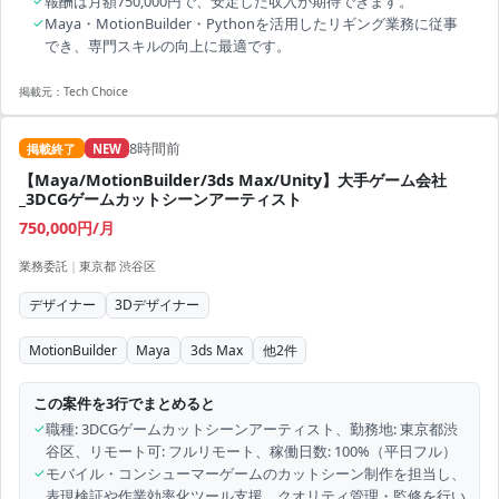
✓
報酬は月額750,000円で、安定した収入が期待できます。
✓
Maya・MotionBuilder・Pythonを活用したリギング業務に従事
でき、専門スキルの向上に最適です。
掲載元：
Tech Choice
8時間前
掲載終了
NEW
【Maya/MotionBuilder/3ds Max/Unity】大手ゲーム会社
_3DCGゲームカットシーンアーティスト
750,000円/月
業務委託
|
東京都 渋谷区
デザイナー
3Dデザイナー
MotionBuilder
Maya
3ds Max
他
2
件
この案件を3行でまとめると
✓
職種: 3DCGゲームカットシーンアーティスト、勤務地: 東京都渋
谷区、リモート可: フルリモート、稼働日数: 100%（平日フル）
✓
モバイル・コンシューマーゲームのカットシーン制作を担当し、
表現検証や作業効率化ツール支援、クオリティ管理・監修を行い