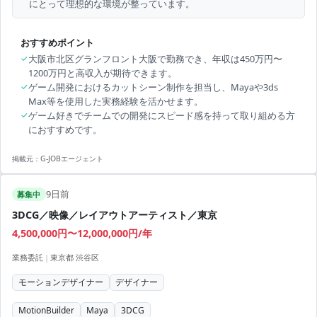
にとって理想的な環境が整っています。
おすすめポイント
✓
大阪市北区グランフロント大阪で勤務でき、年収は450万円〜
1200万円と高収入が期待できます。
✓
ゲーム開発におけるカットシーン制作を担当し、Mayaや3ds
Max等を使用した実務経験を活かせます。
✓
ゲーム好きでチームでの開発にスピード感を持って取り組める方
におすすめです。
掲載元：
G-JOBエージェント
9日前
募集中
3DCG／映像／レイアウトアーティスト／東京
4,500,000円〜12,000,000円/年
業務委託
|
東京都 渋谷区
モーションデザイナー
デザイナー
MotionBuilder
Maya
3DCG