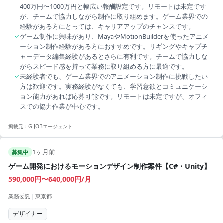
400万円〜1000万円と幅広い報酬設定です。リモートは未定です
が、チームで協力しながら制作に取り組めます。ゲーム業界での
経験がある方にとっては、キャリアアップのチャンスです。
✓
ゲーム制作に興味があり、MayaやMotionBuilderを使ったアニメ
ーション制作経験がある方におすすめです。リギングやキャプチ
ャーデータ編集経験があるとさらに有利です。チームで協力しな
がらスピード感を持って業務に取り組める方に最適です。
✓
未経験者でも、ゲーム業界でのアニメーション制作に挑戦したい
方は歓迎です。実務経験がなくても、学習意欲とコミュニケーシ
ョン能力があれば応募可能です。リモートは未定ですが、オフィ
スでの協力作業が中心です。
掲載元：
G-JOBエージェント
1ヶ月前
募集中
ゲーム開発におけるモーションデザイン制作案件【C#・Unity】
590,000円〜640,000円/月
業務委託
|
東京都
デザイナー