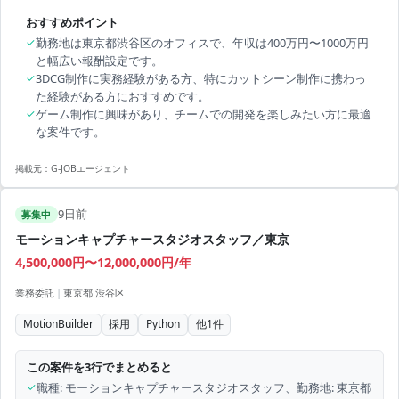
おすすめポイント
✓
勤務地は東京都渋谷区のオフィスで、年収は400万円〜1000万円
と幅広い報酬設定です。
✓
3DCG制作に実務経験がある方、特にカットシーン制作に携わっ
た経験がある方におすすめです。
✓
ゲーム制作に興味があり、チームでの開発を楽しみたい方に最適
な案件です。
掲載元：
G-JOBエージェント
9日前
募集中
モーションキャプチャースタジオスタッフ／東京
4,500,000円〜12,000,000円/年
業務委託
|
東京都 渋谷区
MotionBuilder
採用
Python
他
1
件
この案件を3行でまとめると
✓
職種: モーションキャプチャースタジオスタッフ、勤務地: 東京都