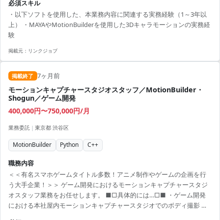
必須スキル
ンライン面接1回～3回 ※事前に履歴書、スキルシート、ポートフォリ
・以下ソフトを使用した、本業務内容に関連する実務経験（1～3年以
オをメールにて送付いただきます。 [待遇] ［フリーランス向け福利厚
上） ・MAYAやMotionBuilderを使用した3Dキャラモーションの実務経
生パッケージ］ フリーランスの方でも、安心して働くための福利厚生
験
パッケージを提供します。 ビジネスサポート、ライ...
掲載元：
リンクジョブ
7ヶ月前
掲載終了
モーションキャプチャースタジオスタッフ／MotionBuilder・
Shogun／ゲーム開発
400,000円〜750,000円/月
業務委託
|
東京都 渋谷区
MotionBuilder
Python
C++
職務内容
＜＜有名スマホゲームタイトル多数！アニメ制作やゲームの企画を行
う大手企業！＞＞ ゲーム開発におけるモーションキャプチャースタジ
オスタッフ業務をお任せします。 ■□具体的には…□■ ・ゲーム開発
における本社屋内モーションキャプチャースタジオでのボディ撮影 ・
フェイシャルの撮影 ・データポスト処理 ・その他スタジオ業務 ＜こん