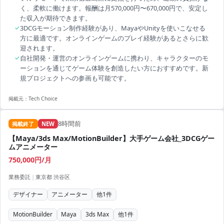
く、柔軟に働けます。報酬は月570,000円〜670,000円で、安定し
た収入が期待できます。
✓
3DCGモーション制作経験があり、MayaやUnityを使いこなせる
方に最適です。オンラインゲームのプレイ経験があるとさらに歓
迎されます。
✓
自社開発・運営のオンラインゲームに携わり、キャラクターのモ
ーションを通じてゲーム体験を創造したい方におすすめです。新
規プロジェクトへの参画も可能です。
掲載元：
Tech Choice
8時間前
掲載終了
NEW
【Maya/3ds Max/MotionBuilder】大手ゲーム会社_3DCGゲー
ムアニメーター
750,000円/月
業務委託
|
東京都 渋谷区
デザイナー
アニメーター
他
1
件
MotionBuilder
Maya
3ds Max
他
1
件