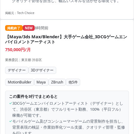
クオリティ管理を担当し、幅広いスキルを活かせる環境です。
掲載元：
Tech Choice
8時間前
掲載終了
NEW
【Maya/3ds Max/Blender】大手ゲーム会社_3DCGゲームエン
バイロメントアーティスト
750,000円/月
業務委託
|
東京都 渋谷区
デザイナー
3Dデザイナー
MotionBuilder
Maya
ZBrush
他
5
件
この案件を3行でまとめると
✓
3DCGゲームエンバイロメントアーティスト（デザイナー）とし
て、渋谷区（東京都）でフルリモート勤務、100%（平日フル）
稼働が可能です。
✓
モバイルゲーム及びコンシューマーゲームの背景制作を担当し、
背景表現の検証・作業効率化ツール支援、クオリティ管理・監修
を行います。