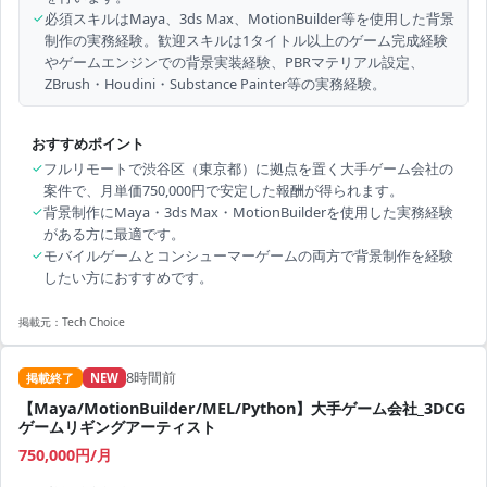
✓
必須スキルはMaya、3ds Max、MotionBuilder等を使用した背景
制作の実務経験。歓迎スキルは1タイトル以上のゲーム完成経験
やゲームエンジンでの背景実装経験、PBRマテリアル設定、
ZBrush・Houdini・Substance Painter等の実務経験。
おすすめポイント
✓
フルリモートで渋谷区（東京都）に拠点を置く大手ゲーム会社の
案件で、月単価750,000円で安定した報酬が得られます。
✓
背景制作にMaya・3ds Max・MotionBuilderを使用した実務経験
がある方に最適です。
✓
モバイルゲームとコンシューマーゲームの両方で背景制作を経験
したい方におすすめです。
掲載元：
Tech Choice
8時間前
掲載終了
NEW
【Maya/MotionBuilder/MEL/Python】大手ゲーム会社_3DCG
ゲームリギングアーティスト
750,000円/月