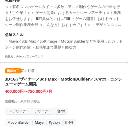
＜＜有名スマホゲームタイトル多数！アニメ制作やゲームの企画を行
う大手企業！＞＞ ゲーム開発におけるカットシーンアーティスト業務
をお任せします。 ■□具体的には…□■ ・ゲーム開発におけるカット
シーン制作業務全般 ＜こんな方におすすめです！＞ ・デザインスキル
を活かしたい方 ・新しい技術や表現に挑戦したい方
必須スキル
・Maya／3ds Max／Softimage／MotionBuilderなどを使用したカット
シーン制作経験 ・勤務地まで通勤可能な方
掲載元：
Adeccoフリーランス
7ヶ月前
掲載終了
3DCGデザイナー／3ds Max・MotionBuilder／スマホ・コンシ
ューマゲーム開発
400,000円〜750,000円/月
業務委託
|
東京都 渋谷区
CGデザイナー
デザイナー
他
2
件
MotionBuilder
Maya
Python
他
4
件