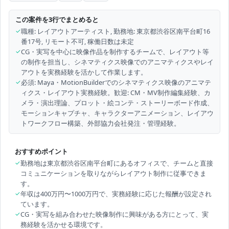
この案件を3行でまとめると
✓
職種: レイアウトアーティスト, 勤務地: 東京都渋谷区南平台町16
番17号, リモート不可, 稼働日数は未定
✓
CG・実写を中心に映像作品を制作するチームで、レイアウト等
の制作を担当し、シネマティクス映像でのアニマティクスやレイ
アウトを実務経験を活かして作業します。
✓
必須: Maya・MotionBuilderでのシネマティクス映像のアニマテ
ィクス・レイアウト実務経験。歓迎: CM・MV制作編集経験、カ
メラ・演出理論、プロット・絵コンテ・ストーリーボード作成、
モーションキャプチャ、キャラクターアニメーション、レイアウ
トワークフロー構築、外部協力会社発注・管理経験。
おすすめポイント
✓
勤務地は東京都渋谷区南平台町にあるオフィスで、チームと直接
コミュニケーションを取りながらレイアウト制作に従事できま
す。
✓
年収は400万円〜1000万円で、実務経験に応じた報酬が設定され
ています。
✓
CG・実写を組み合わせた映像制作に興味がある方にとって、実
務経験を活かせる環境です。