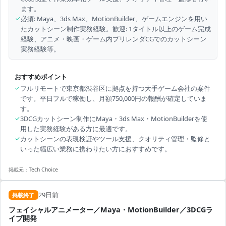
ます。
✓
必須: Maya、3ds Max、MotionBuilder、ゲームエンジンを用い
たカットシーン制作実務経験。歓迎: 1タイトル以上のゲーム完成
経験、アニメ・映画・ゲーム内プリレンダCGでのカットシーン
実務経験等。
おすすめポイント
✓
フルリモートで東京都渋谷区に拠点を持つ大手ゲーム会社の案件
です。平日フルで稼働し、月額750,000円の報酬が確定していま
す。
✓
3DCGカットシーン制作にMaya・3ds Max・MotionBuilderを使
用した実務経験がある方に最適です。
✓
カットシーンの表現検証やツール支援、クオリティ管理・監修と
いった幅広い業務に携わりたい方におすすめです。
掲載元：
Tech Choice
29日前
掲載終了
フェイシャルアニメーター／Maya・MotionBuilder／3DCGラ
イブ開発