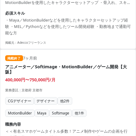
MotionBuilderを使用したキャラクターセットアップ ・骨入れ、スキニ
ング、リグ制作 ・フェイシャルセットアップ ・MEL／Pythonを使用し
必須スキル
た作業効率化の為のツール支援 ・DCCツール／ゲームエンジンを使用
・Maya／MotionBuilderなどを使用したキャラクターセットアップ経
した揺れもの設定 ・めり込み修正のためのガイドモーション作業 ＜こ
験 ・MEL／Pythonなどを使用したツール開発経験 ・勤務地まで通勤可
んな方におすすめです！＞ ・デザインスキルを活かしたい方 ・新しい
能な方
技術や表現に挑戦したい方
掲載元：
Adeccoフリーランス
7ヶ月前
掲載終了
アニメーター／Softimage・MotionBuilder／ゲーム開発【大
阪】
400,000円〜750,000円/月
業務委託
|
京都府 京都市
CGデザイナー
デザイナー
他
2
件
MotionBuilder
Maya
Softimage
他
1
件
職務内容
＜＜有名スマホゲームタイトル多数！アニメ制作やゲームの企画を行