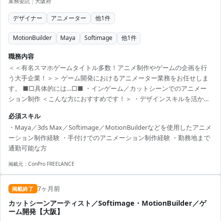
業務委託
|
大阪府
デザイナー
アニメーター
他
1
件
MotionBuilder
Maya
Softimage
他
1
件
職務内容
＜＜有名スマホゲームタイトル多数！アニメ制作やゲームの企画を行
う大手企業！＞＞ ゲーム開発におけるアニメーター業務をお任せしま
す。 ■□具体的には…□■ ・インゲーム／カットシーンでのアニメー
ション制作 ＜こんな方におすすめです！＞ ・デザインスキルを活かし
たい方 ・新しい技術や表現に挑戦したい方
必須スキル
・Maya／3ds Max／Softimage／MotionBuilderなどを使用したアニメ
ーション制作経験 ・手付けでのアニメーション制作経験 ・勤務地まで
通勤可能な方
掲載元：
ConPro FREELANCE
7ヶ月前
掲載終了
カットシーンアーティスト／Softimage・MotionBuilder／ゲ
ーム開発【大阪】