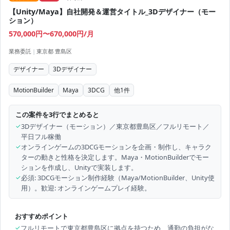
【Unity/Maya】自社開発＆運営タイトル_3Dデザイナー（モー
ション）
570,000円〜670,000円/月
業務委託
|
東京都 豊島区
デザイナー
3Dデザイナー
MotionBuilder
Maya
3DCG
他
1
件
この案件を3行でまとめると
✓
3Dデザイナー（モーション）／東京都豊島区／フルリモート／
平日フル稼働
✓
オンラインゲームの3DCGモーションを企画・制作し、キャラク
ターの動きと性格を決定します。Maya・MotionBuilderでモー
ションを作成し、Unityで実装します。
✓
必須: 3DCGモーション制作経験（Maya/MotionBuilder、Unity使
用）。歓迎: オンラインゲームプレイ経験。
おすすめポイント
✓
フルリモートで東京都豊島区に拠点を持つため、通勤の負担がな