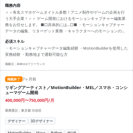
職務内容
＜＜有名スマホゲームタイトル多数！アニメ制作やゲームの企画を行
う大手企業！＞＞ ゲーム開発におけるモーションキャプチャー編集業
務をお任せします。 ■□具体的には…□■ ・モーションキャプチャー
データの編集、リターゲット業務 ・キャラクターへのモーションの流
し込み ・指のポーズ調整などの軽微なモーション調整 ・演者の動きを
必須スキル
再現するリターゲット処理 ・コンテンツに応じたアニメーター視点で
・モーションキャプチャーデータ編集経験 ・MotionBuilderを使用した
のポーズ調整 ＜こんな方におすすめです！＞ ・新しい技術やツールを
実務経験 ・勤務地まで通勤可能な方
積極的に学び、実務に活かしたい方 ・新しい技術や表現に挑戦したい
方
掲載元：
Adeccoフリーランス
7ヶ月前
掲載終了
リギングアーティスト／MotionBuilder・MEL／スマホ・コンシ
ューマゲーム開発
400,000円〜750,000円/月
業務委託
|
東京都 渋谷区
デザイナー
3Dデザイナー
MotionBuilder
Maya
Python
他
1
件