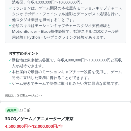
渋谷区、年収4,000,000円〜10,000,000円。
✓
ミッションは、ゲーム開発の本社屋内モーションキャプチャース
タジオでボディ・フェイシャル撮影とデータポスト処理を行い、
他スタジオ業務を担当することです。
✓
必須スキルはモーションキャプチャースタジオ実務経験と
MotionBuilder・Blade操作経験で、歓迎スキルにDCCツール使
用経験とPython・C++プログラミング経験があります。
おすすめポイント
✓
勤務地は東京都渋谷区で、年収4,000,000円〜10,000,000円と高収
入が期待できます。
✓
本社屋内で最新のモーションキャプチャー設備を使用し、ゲーム
開発に直結した業務に携わることができます。
✓
ゲーム好きでチームで制作に取り組みたい方に最適な環境です。
掲載元：
G-JOBエージェント
23日前
募集中
3DCG／ゲーム／アニメーター／東京
4,500,000円〜12,000,000円/年