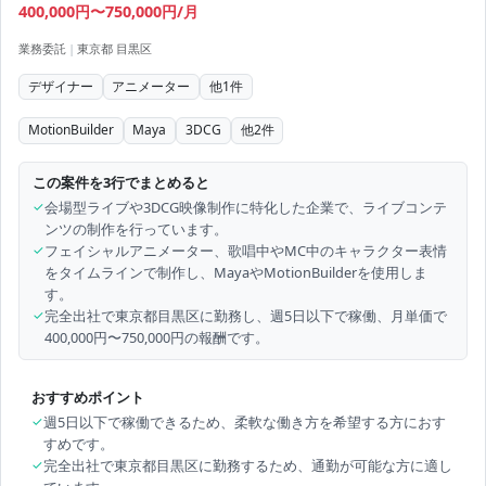
400,000円〜750,000円/月
業務委託
|
東京都 目黒区
デザイナー
アニメーター
他
1
件
MotionBuilder
Maya
3DCG
他
2
件
この案件を3行でまとめると
✓
会場型ライブや3DCG映像制作に特化した企業で、ライブコンテ
ンツの制作を行っています。
✓
フェイシャルアニメーター、歌唱中やMC中のキャラクター表情
をタイムラインで制作し、MayaやMotionBuilderを使用しま
す。
✓
完全出社で東京都目黒区に勤務し、週5日以下で稼働、月単価で
400,000円〜750,000円の報酬です。
おすすめポイント
✓
週5日以下で稼働できるため、柔軟な働き方を希望する方におす
すめです。
✓
完全出社で東京都目黒区に勤務するため、通勤が可能な方に適し