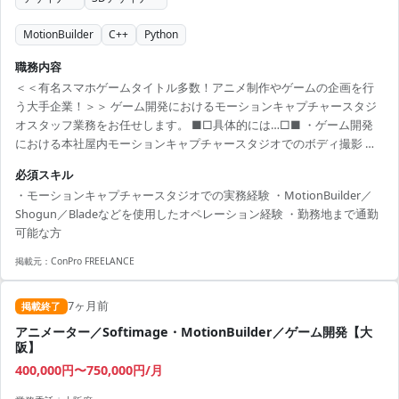
MotionBuilder
C++
Python
職務内容
＜＜有名スマホゲームタイトル多数！アニメ制作やゲームの企画を行
う大手企業！＞＞ ゲーム開発におけるモーションキャプチャースタジ
オスタッフ業務をお任せします。 ■□具体的には…□■ ・ゲーム開発
における本社屋内モーションキャプチャースタジオでのボディ撮影 ・
フェイシャルの撮影 ・データポスト処理 ・その他スタジオ業務 ＜こん
必須スキル
な方におすすめです！＞ ・新しい技術やツールを積極的に学び、実務
・モーションキャプチャースタジオでの実務経験 ・MotionBuilder／
に活かしたい方 ・多くの方の役に立つサービス開発に携わりたい方
Shogun／Bladeなどを使用したオペレーション経験 ・勤務地まで通勤
可能な方
掲載元：
ConPro FREELANCE
7ヶ月前
掲載終了
アニメーター／Softimage・MotionBuilder／ゲーム開発【大
阪】
400,000円〜750,000円/月