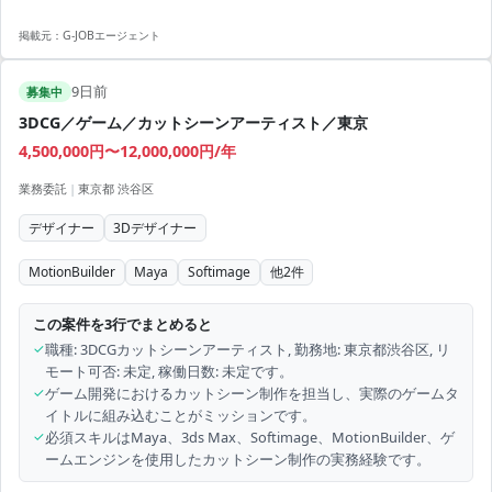
掲載元：
G-JOBエージェント
9日前
募集中
3DCG／ゲーム／カットシーンアーティスト／東京
4,500,000円〜12,000,000円/年
業務委託
|
東京都 渋谷区
デザイナー
3Dデザイナー
MotionBuilder
Maya
Softimage
他
2
件
この案件を3行でまとめると
✓
職種: 3DCGカットシーンアーティスト, 勤務地: 東京都渋谷区, リ
モート可否: 未定, 稼働日数: 未定です。
✓
ゲーム開発におけるカットシーン制作を担当し、実際のゲームタ
イトルに組み込むことがミッションです。
✓
必須スキルはMaya、3ds Max、Softimage、MotionBuilder、ゲ
ームエンジンを使用したカットシーン制作の実務経験です。