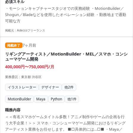
必須スキル
な方におすすめです！＞ ・新しい技術やツールを積極的に学び、実務
・モーションキャプチャースタジオでの実務経験 ・MotionBuilder／
に活かしたい方 ・多くの方の役に立つサービス開発に携わりたい方
Shogun／Bladeなどを使用したオペレーション経験 ・勤務地まで通勤
可能な方
掲載元：
Adeccoフリーランス
7ヶ月前
掲載終了
リギングアーティスト／MotionBuilder・MEL／スマホ・コンシ
ューマゲーム開発
400,000円〜750,000円/月
業務委託
|
東京都 渋谷区
イラストレーター
デザイナー
他
2
件
MotionBuilder
Maya
Python
他
1
件
職務内容
＜＜有名スマホゲームタイトル多数！アニメ制作やゲームの企画を行
う大手企業！＞＞ スマホ・コンシューマゲーム開発におけるリギング
アーティスト業務をお任せします。 ■□具体的には…□■ ・Maya／