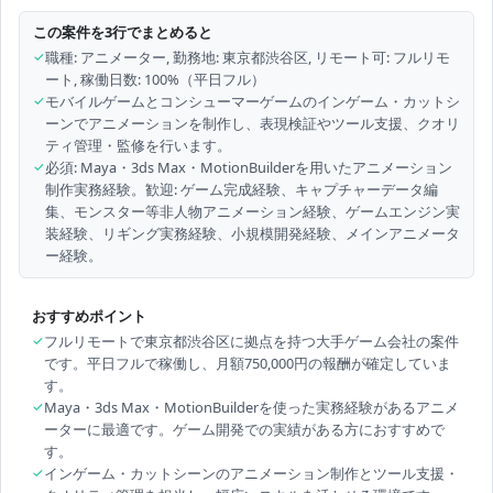
この案件を3行でまとめると
✓
職種: アニメーター, 勤務地: 東京都渋谷区, リモート可: フルリモ
ート, 稼働日数: 100%（平日フル）
✓
モバイルゲームとコンシューマーゲームのインゲーム・カットシ
ーンでアニメーションを制作し、表現検証やツール支援、クオリ
ティ管理・監修を行います。
✓
必須: Maya・3ds Max・MotionBuilderを用いたアニメーション
制作実務経験。歓迎: ゲーム完成経験、キャプチャーデータ編
集、モンスター等非人物アニメーション経験、ゲームエンジン実
装経験、リギング実務経験、小規模開発経験、メインアニメータ
ー経験。
おすすめポイント
✓
フルリモートで東京都渋谷区に拠点を持つ大手ゲーム会社の案件
です。平日フルで稼働し、月額750,000円の報酬が確定していま
す。
✓
Maya・3ds Max・MotionBuilderを使った実務経験があるアニメ
ーターに最適です。ゲーム開発での実績がある方におすすめで
す。
✓
インゲーム・カットシーンのアニメーション制作とツール支援・