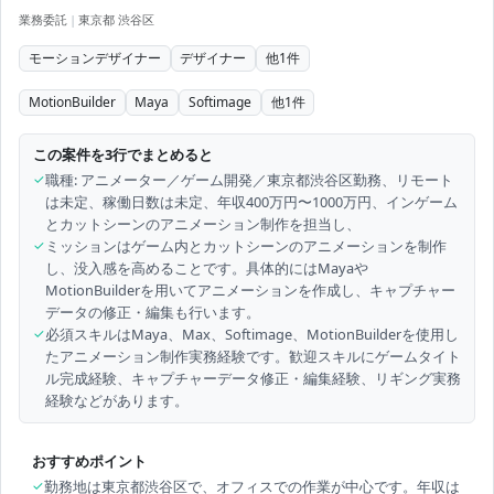
業務委託
|
東京都 渋谷区
モーションデザイナー
デザイナー
他
1
件
MotionBuilder
Maya
Softimage
他
1
件
この案件を3行でまとめると
✓
職種: アニメーター／ゲーム開発／東京都渋谷区勤務、リモート
は未定、稼働日数は未定、年収400万円〜1000万円、インゲーム
とカットシーンのアニメーション制作を担当し、
✓
ミッションはゲーム内とカットシーンのアニメーションを制作
し、没入感を高めることです。具体的にはMayaや
MotionBuilderを用いてアニメーションを作成し、キャプチャー
データの修正・編集も行います。
✓
必須スキルはMaya、Max、Softimage、MotionBuilderを使用し
たアニメーション制作実務経験です。歓迎スキルにゲームタイト
ル完成経験、キャプチャーデータ修正・編集経験、リギング実務
経験などがあります。
おすすめポイント
✓
勤務地は東京都渋谷区で、オフィスでの作業が中心です。年収は