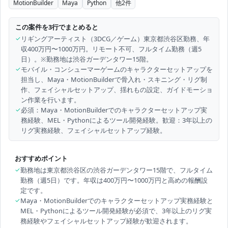
MotionBuilder
Maya
Python
他
2
件
この案件を3行でまとめると
✓
リギングアーティスト（3DCG／ゲーム）東京都渋谷区勤務、年
収400万円〜1000万円。リモート不可、フルタイム勤務（週5
日）。※勤務地は渋谷ガーデンタワー15階。
✓
モバイル・コンシューマーゲームのキャラクターセットアップを
担当し、Maya・MotionBuilderで骨入れ・スキニング・リグ制
作、フェイシャルセットアップ、揺れもの設定、ガイドモーショ
ン作業を行います。
✓
必須：Maya・MotionBuilderでのキャラクターセットアップ実
務経験、MEL・Pythonによるツール開発経験。歓迎：3年以上の
リグ実務経験、フェイシャルセットアップ経験。
おすすめポイント
✓
勤務地は東京都渋谷区の渋谷ガーデンタワー15階で、フルタイム
勤務（週5日）です。年収は400万円〜1000万円と高めの報酬設
定です。
✓
Maya・MotionBuilderでのキャラクターセットアップ実務経験と
MEL・Pythonによるツール開発経験が必須で、3年以上のリグ実
務経験やフェイシャルセットアップ経験が歓迎されます。