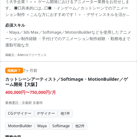
う大手企業！＞＞ ゲーム開発におけるアニメーター業務をお任せしま
す。 ■□具体的には…□■ ・インゲーム／カットシーンでのアニメー
ション制作 ＜こんな方におすすめです！＞ ・デザインスキルを活かし
たい方 ・新しい技術や表現に挑戦したい方
必須スキル
・Maya／3ds Max／Softimage／MotionBuilderなどを使用したアニメ
ーション制作経験 ・手付けでのアニメーション制作経験 ・勤務地まで
通勤可能な方
掲載元：
Adeccoフリーランス
7ヶ月前
掲載終了
カットシーンアーティスト／Softimage・MotionBuilder／ゲ
ーム開発【大阪】
400,000円〜750,000円/月
業務委託
|
京都府 京都市
CGデザイナー
デザイナー
他
1
件
MotionBuilder
Maya
Softimage
他
2
件
職務内容