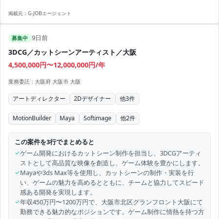
掲載元：
G-JOBエージェント
9日前
募集中
3DCG／カットシーンアーティスト／大阪
4,500,000円〜12,000,000円/年
業務委託
|
大阪府 大阪市 大阪
アートディレクター
2Dデザイナー
他
3
件
MotionBuilder
Maya
Softimage
他
2
件
この案件を3行でまとめると
✓
ゲーム開発におけるカットシーン制作を担当し、3DCGアーティ
ストとして高品質な映像を創造し、ゲーム体験を豊かにします。
✓
Mayaや3ds Max等を使用し、カットシーンの制作・実装を行
い、ゲームの魅力を高めるとともに、チームと協力してスピード
感ある開発を実現します。
✓
年収450万円〜1200万円で、大阪市北区グランフロント大阪にて
勤務できる魅力的なポジションです。ゲーム制作に情熱を持つ方