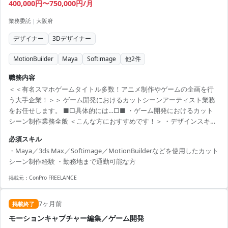
400,000円〜750,000円/月
業務委託
|
大阪府
デザイナー
3Dデザイナー
MotionBuilder
Maya
Softimage
他
2
件
職務内容
＜＜有名スマホゲームタイトル多数！アニメ制作やゲームの企画を行
う大手企業！＞＞ ゲーム開発におけるカットシーンアーティスト業務
をお任せします。 ■□具体的には…□■ ・ゲーム開発におけるカット
シーン制作業務全般 ＜こんな方におすすめです！＞ ・デザインスキル
を活かしたい方 ・新しい技術や表現に挑戦したい方
必須スキル
・Maya／3ds Max／Softimage／MotionBuilderなどを使用したカット
シーン制作経験 ・勤務地まで通勤可能な方
掲載元：
ConPro FREELANCE
7ヶ月前
掲載終了
モーションキャプチャー編集／ゲーム開発