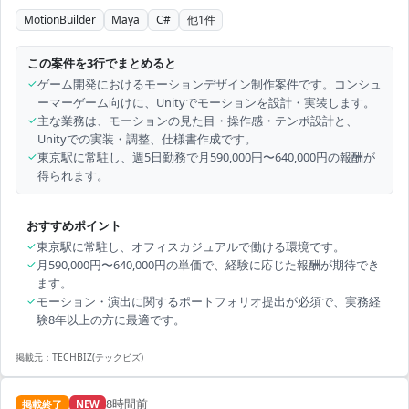
MotionBuilder
Maya
C#
他
1
件
この案件を3行でまとめると
✓
ゲーム開発におけるモーションデザイン制作案件です。コンシュ
ーマーゲーム向けに、Unityでモーションを設計・実装します。
✓
主な業務は、モーションの見た目・操作感・テンポ設計と、
Unityでの実装・調整、仕様書作成です。
✓
東京駅に常駐し、週5日勤務で月590,000円〜640,000円の報酬が
得られます。
おすすめポイント
✓
東京駅に常駐し、オフィスカジュアルで働ける環境です。
✓
月590,000円〜640,000円の単価で、経験に応じた報酬が期待でき
ます。
✓
モーション・演出に関するポートフォリオ提出が必須で、実務経
験8年以上の方に最適です。
掲載元：
TECHBIZ(テックビズ)
8時間前
掲載終了
NEW