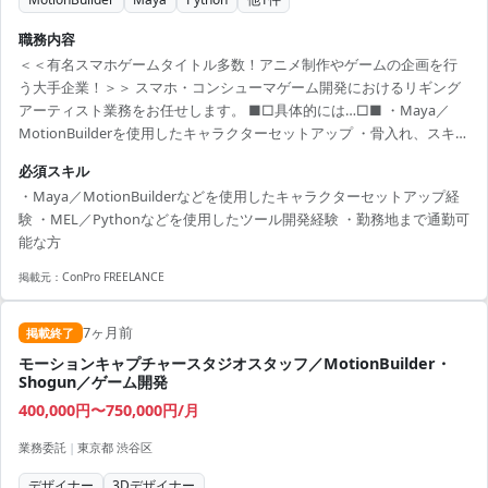
職務内容
＜＜有名スマホゲームタイトル多数！アニメ制作やゲームの企画を行
う大手企業！＞＞ スマホ・コンシューマゲーム開発におけるリギング
アーティスト業務をお任せします。 ■□具体的には…□■ ・Maya／
MotionBuilderを使用したキャラクターセットアップ ・骨入れ、スキニ
ング、リグ制作 ・フェイシャルセットアップ ・MEL／Pythonを使用し
必須スキル
た作業効率化の為のツール支援 ・DCCツール／ゲームエンジンを使用
・Maya／MotionBuilderなどを使用したキャラクターセットアップ経
した揺れもの設定 ・めり込み修正のためのガイドモーション作業 ＜こ
験 ・MEL／Pythonなどを使用したツール開発経験 ・勤務地まで通勤可
んな方におすすめです！＞ ・デザインスキルを活かしたい方 ・新しい
能な方
技術や表現に挑戦したい方
掲載元：
ConPro FREELANCE
7ヶ月前
掲載終了
モーションキャプチャースタジオスタッフ／MotionBuilder・
Shogun／ゲーム開発
400,000円〜750,000円/月
業務委託
|
東京都 渋谷区
デザイナー
3Dデザイナー