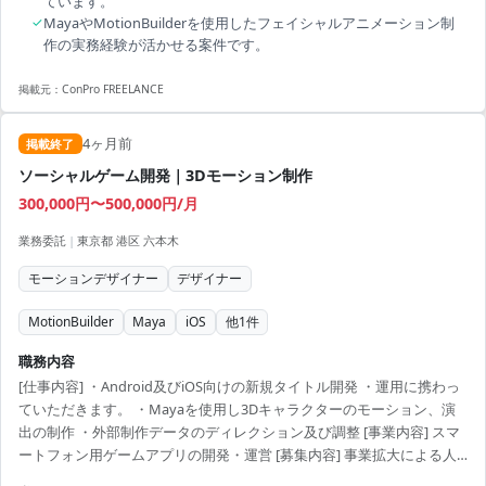
ています。
✓
MayaやMotionBuilderを使用したフェイシャルアニメーション制
作の実務経験が活かせる案件です。
掲載元：
ConPro FREELANCE
4ヶ月前
掲載終了
ソーシャルゲーム開発｜3Dモーション制作
300,000円〜500,000円/月
業務委託
|
東京都 港区 六本木
モーションデザイナー
デザイナー
MotionBuilder
Maya
iOS
他
1
件
職務内容
[仕事内容] ・Android及びiOS向けの新規タイトル開発 ・運用に携わっ
ていただきます。 ・Mayaを使用し3Dキャラクターのモーション、演
出の制作 ・外部制作データのディレクション及び調整 [事業内容] スマ
ートフォン用ゲームアプリの開発・運営 [募集内容] 事業拡大による人
員増員 [応募資格] 学歴不問、実務経験必須 [選考プロセス] 1.応募 2.オ