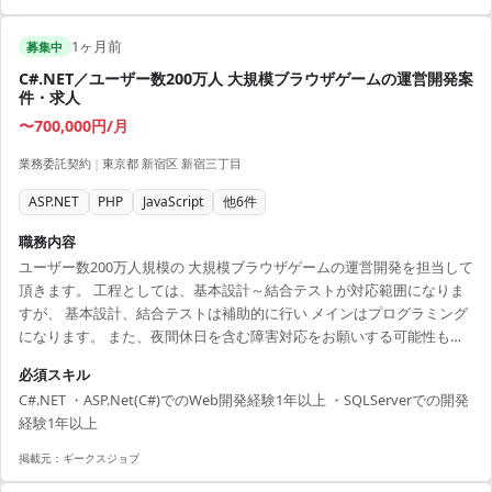
1ヶ月前
募集中
C#.NET／ユーザー数200万人 大規模ブラウザゲームの運営開発案
件・求人
〜700,000円/月
業務委託契約
|
東京都 新宿区 新宿三丁目
ASP.NET
PHP
JavaScript
他
6
件
職務内容
ユーザー数200万人規模の 大規模ブラウザゲームの運営開発を担当して
頂きます。 工程としては、基本設計～結合テストが対応範囲になりま
すが、 基本設計、結合テストは補助的に行い メインはプログラミング
になります。 また、夜間休日を含む障害対応をお願いする可能性もご
ざいます。 ご経験とご希望によっては、データマイニング業務もお願
必須スキル
いします。 [開発環境] 言語：ASP.Net(C#) OS：Windows DB：
C#.NET ・ASP.Net(C#)でのWeb開発経験1年以上 ・SQLServerでの開発
SQLServer
経験1年以上
掲載元：
ギークスジョブ