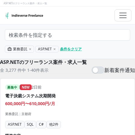
ASP.NETのフリーランス案件・求人一覧
検索条件を指定する
業務委託
ASP.NET
条件をクリア
ASP.NETのフリーランス案件・求人一覧
新着案件通知
全 3,277 件中 1-40件表示
2日前
募集中
NEW
電子決裁システム次期開発
600,000円〜610,000円/月
業務委託
|
京都府
ASP.NET
SQL
C#
他
2
件