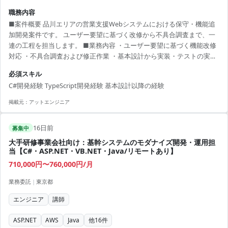
職務内容
■案件概要 品川エリアの営業支援Webシステムにおける保守・機能追
加開発案件です。 ユーザー要望に基づく改修から不具合調査まで、一
連の工程を担当します。 ■業務内容 ・ユーザー要望に基づく機能改修
対応 ・不具合調査および修正作業 ・基本設計から実装・テストの実施
・テスト仕様書の作成およびレビュー ・スクラムイベントへの参加 ■
必須スキル
開発環境 C#, TypeScript, HTML5, CSS, ASP.NET, SQL Server, MagicPod
C#開発経験 TypeScript開発経験 基本設計以降の経験
掲載元：
アットエンジニア
16日前
募集中
大手研修事業会社向け：基幹システムのモダナイズ開発・運用担
当【C#・ASP.NET・VB.NET・Java/リモートあり】
710,000円〜760,000円/月
業務委託
|
東京都
エンジニア
講師
ASP.NET
AWS
Java
他
16
件