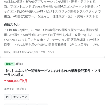
AWS上に構築するWebアプリケーションの設計・開発・テストを担
当。フロントエンドはVue.js等を用いたUI/UXコンポーネント開発、バ
ックエンドはC#を用いたAPI・ビジネスロジック開発をフルスタックで
担当。AI開発支援ツールを活用し、仕様検討・設計・実装・テストま
で一貫してAIを活用し開発生産性と品質の最大化を目指します。工程
必須スキル
は要件定義・基本設計から参画。
・GitHub Copilot、Cursor、Claude等のAI開発支援ツールを実務で活
用した経験 ・AIが生成したコードの妥当性を検証・改善できる方 ・C#
/ ASP.NET Coreを用いたWebアプリケーション開発実務経験（3年以上
目安） ・Vue.js等を用いたSPAの開発実務経験（2年以上目安） ・AWS
環境での基本的な運用・開発経験
掲載元：
ROSCA freelance(ロスカフリーランス)
3日前
募集中
【PL】エネルギー関連サービスにおけるPLの業務委託案件・フリ
ーランス求人
〜900,000円/月
業務委託（準委任）
PL
エンジニア