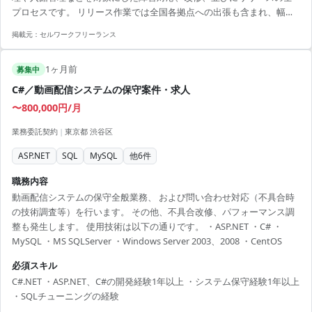
プロセスです。 リリース作業では全国各拠点への出張も含まれ、幅広
い技術力と柔軟な対応力が求められます。 出張は持ち回り制であり、
掲載元：
セルワークフリーランス
国内の様々な地での作業に対応いただくことが必要です。 本プロジェ
クトは、技術を磨きたい中堅のエンジニアにとって魅力的な環境であ
1ヶ月前
り、長期的なキャリア形成に役立ちます。 特にC#やASP.NETの実務経
募集中
験を活かし、最新技術環境でのさらなるスキルアップを図りたい方に
C#／動画配信システムの保守案件・求人
最適なプロジェクトです。
〜800,000円/月
業務委託契約
|
東京都 渋谷区
ASP.NET
SQL
MySQL
他
6
件
職務内容
動画配信システムの保守全般業務、 および問い合わせ対応（不具合時
の技術調査等）を行います。 その他、不具合改修、パフォーマンス調
整も発生します。 使用技術は以下の通りです。 ・ASP.NET ・C# ・
MySQL ・MS SQLServer ・Windows Server 2003、2008 ・CentOS
必須スキル
C#.NET ・ASP.NET、C#の開発経験1年以上 ・システム保守経験1年以上
・SQLチューニングの経験