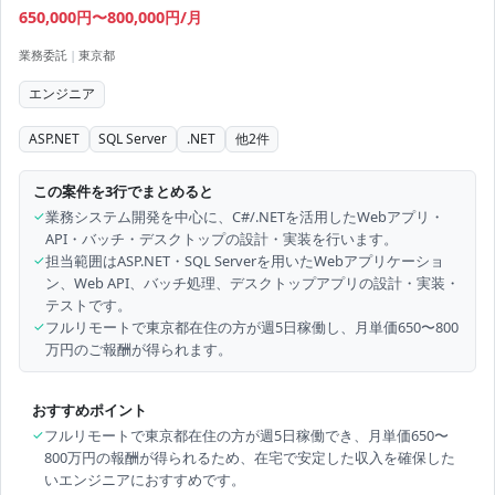
650,000円〜800,000円/月
業務委託
|
東京都
エンジニア
ASP.NET
SQL Server
.NET
他
2
件
この案件を3行でまとめると
✓
業務システム開発を中心に、C#/.NETを活用したWebアプリ・
API・バッチ・デスクトップの設計・実装を行います。
✓
担当範囲はASP.NET・SQL Serverを用いたWebアプリケーショ
ン、Web API、バッチ処理、デスクトップアプリの設計・実装・
テストです。
✓
フルリモートで東京都在住の方が週5日稼働し、月単価650〜800
万円のご報酬が得られます。
おすすめポイント
✓
フルリモートで東京都在住の方が週5日稼働でき、月単価650〜
800万円の報酬が得られるため、在宅で安定した収入を確保した
いエンジニアにおすすめです。