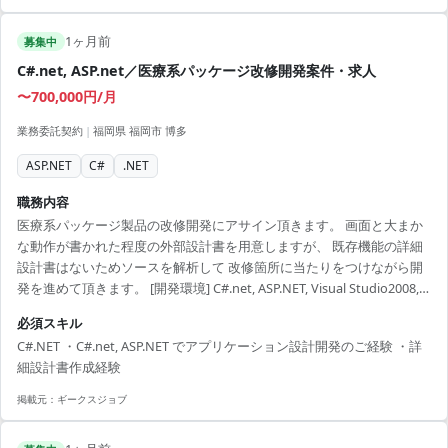
1ヶ月前
募集中
C#.net, ASP.net／医療系パッケージ改修開発案件・求人
〜700,000円/月
業務委託契約
|
福岡県 福岡市 博多
ASP.NET
C#
.NET
職務内容
医療系パッケージ製品の改修開発にアサイン頂きます。 画面と大まか
な動作が書かれた程度の外部設計書を用意しますが、 既存機能の詳細
設計書はないためソースを解析して 改修箇所に当たりをつけながら開
発を進めて頂きます。 [開発環境] C#.net, ASP.NET, Visual Studio2008,
Visual Studio2013
必須スキル
C#.NET ・C#.net, ASP.NET でアプリケーション設計開発のご経験 ・詳
細設計書作成経験
掲載元：
ギークスジョブ