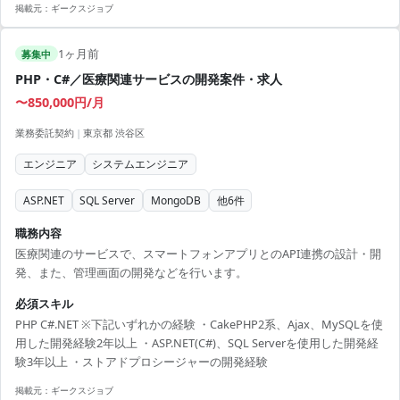
掲載元：
ギークスジョブ
1ヶ月前
募集中
PHP・C#／医療関連サービスの開発案件・求人
〜850,000円/月
業務委託契約
|
東京都 渋谷区
エンジニア
システムエンジニア
ASP.NET
SQL Server
MongoDB
他
6
件
職務内容
医療関連のサービスで、スマートフォンアプリとのAPI連携の設計・開
発、また、管理画面の開発などを行います。
必須スキル
PHP C#.NET ※下記いずれかの経験 ・CakePHP2系、Ajax、MySQLを使
用した開発経験2年以上 ・ASP.NET(C#)、SQL Serverを使用した開発経
験3年以上 ・ストアドプロシージャーの開発経験
掲載元：
ギークスジョブ