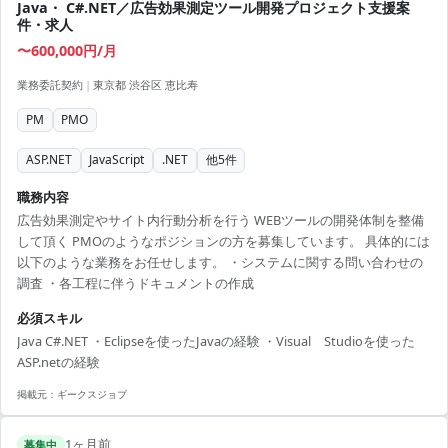
Java・ C#.NET／広告効果測定ツール開発プロジェクト支援案
件・求人
〜600,000円/月
業務委託契約
|
東京都 渋谷区 恵比寿
PM
PMO
ASP.NET
JavaScript
.NET
他
5
件
職務内容
広告効果測定やサイト内行動分析を行う WEBツールの開発体制を整備
して頂く PMOのようなポジションの方を募集しています。 具体的には
以下のような業務をお任せします。 ・システムに関する問い合わせの
調査 ・各工程に伴うドキュメントの作成
必須スキル
Java C#.NET ・Eclipseを使ったJavaの経験 ・Visual Studioを使った
ASP.netの経験
掲載元：
ギークスジョブ
1ヶ月前
募集中