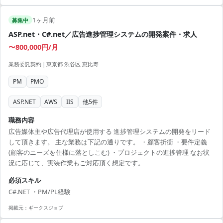
1ヶ月前
募集中
ASP.net・C#.net／広告進捗管理システムの開発案件・求人
〜800,000円/月
業務委託契約
|
東京都 渋谷区 恵比寿
PM
PMO
ASP.NET
AWS
IIS
他
5
件
職務内容
広告媒体主や広告代理店が使用する 進捗管理システムの開発をリード
して頂きます。 主な業務は下記の通りです。 ・顧客折衝 ・要件定義
(顧客のニーズを仕様に落としこむ) ・プロジェクトの進捗管理 なお状
況に応じて、実装作業もご対応頂く想定です。
必須スキル
C#.NET ・PM/PL経験
掲載元：
ギークスジョブ