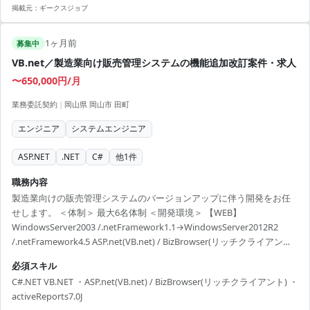
掲載元：
ギークスジョブ
1ヶ月前
募集中
VB.net／製造業向け販売管理システムの機能追加改訂案件・求人
〜650,000円/月
業務委託契約
|
岡山県 岡山市 田町
エンジニア
システムエンジニア
ASP.NET
.NET
C#
他
1
件
職務内容
製造業向けの販売管理システムのバージョンアップに伴う開発をお任
せします。 ＜体制＞ 最大6名体制 ＜開発環境＞ 【WEB】
WindowsServer2003 /.netFramework1.1→WindowsServer2012R2
/.netFramework4.5 ASP.net(VB.net) / BizBrowser(リッチクライアント)
VB ActiveReports→ActiveReports7.0J 【DB】 WindowsServer2008R2 /
必須スキル
SQLServer2008R2→WindowsServer2012R2 / SQLServer2012
C#.NET VB.NET ・ASP.net(VB.net) / BizBrowser(リッチクライアント) ・
activeReports7.0J