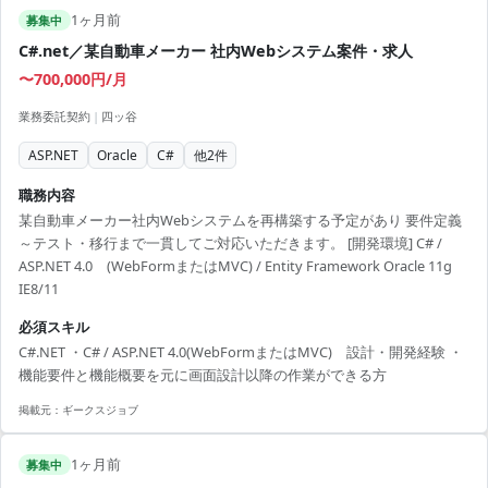
1ヶ月前
募集中
C#.net／某自動車メーカー 社内Webシステム案件・求人
〜700,000円/月
業務委託契約
|
四ッ谷
ASP.NET
Oracle
C#
他
2
件
職務内容
某自動車メーカー社内Webシステムを再構築する予定があり 要件定義
～テスト・移行まで一貫してご対応いただきます。 [開発環境] C# /
ASP.NET 4.0 (WebFormまたはMVC) / Entity Framework Oracle 11g
IE8/11
必須スキル
C#.NET ・C# / ASP.NET 4.0(WebFormまたはMVC) 設計・開発経験 ・
機能要件と機能概要を元に画面設計以降の作業ができる方
掲載元：
ギークスジョブ
1ヶ月前
募集中