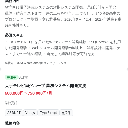
職務内容
省庁向け電子決裁システムの次期システム開発。詳細設計から開発、
単体・結合テストまで一連の工程を担当。上位会社より10名参画中の
プロジェクトで増員・交代枠募集。2026年9月~12月、2027年以降も継
続可能性あり。
必須スキル
・C#（ASP.NET）を用いたWebシステム開発経験 ・SQL Serverを利用
した開発経験 ・Webシステム開発経験5年以上 ・詳細設計～開発～テ
ストまでの一連の経験 ・自走して業務対応が可能な方
掲載元：
ROSCA freelance(ロスカフリーランス)
3日前
募集中
大手テレビ局グループ 業務システム開発支援
600,000円〜750,000円/月
業務委託
ASP.NET
Vue.js
TypeScript
他
7
件
職務内容