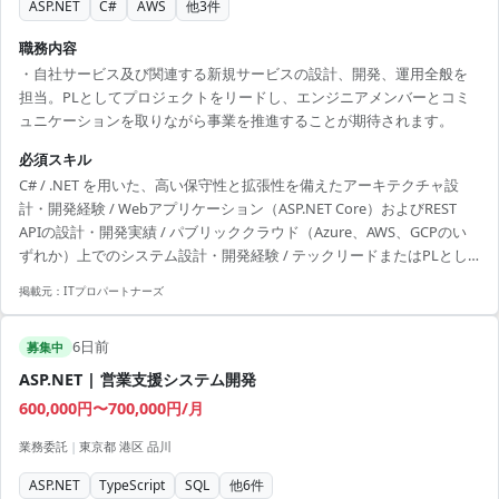
ASP.NET
C#
AWS
他
3
件
職務内容
・自社サービス及び関連する新規サービスの設計、開発、運用全般を
担当。PLとしてプロジェクトをリードし、エンジニアメンバーとコミ
ュニケーションを取りながら事業を推進することが期待されます。
必須スキル
C# / .NET を用いた、高い保守性と拡張性を備えたアーキテクチャ設
計・開発経験 / Webアプリケーション（ASP.NET Core）およびREST
APIの設計・開発実績 / パブリッククラウド（Azure、AWS、GCPのい
ずれか）上でのシステム設計・開発経験 / テックリードまたはPLとし
て、開発チームを技術的に牽引した経験 / 英語による技術情報の調査・
掲載元：
ITプロパートナーズ
キャッチアップ能力
6日前
募集中
ASP.NET | 営業支援システム開発
600,000円〜700,000円/月
業務委託
|
東京都 港区 品川
ASP.NET
TypeScript
SQL
他
6
件