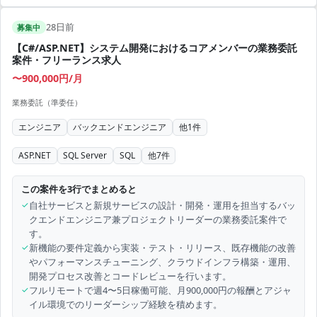
28日前
募集中
【C#/ASP.NET】システム開発におけるコアメンバーの業務委託
案件・フリーランス求人
〜900,000円/月
業務委託（準委任）
エンジニア
バックエンドエンジニア
他
1
件
ASP.NET
SQL Server
SQL
他
7
件
この案件を3行でまとめると
✓
自社サービスと新規サービスの設計・開発・運用を担当するバッ
クエンドエンジニア兼プロジェクトリーダーの業務委託案件で
す。
✓
新機能の要件定義から実装・テスト・リリース、既存機能の改善
やパフォーマンスチューニング、クラウドインフラ構築・運用、
開発プロセス改善とコードレビューを行います。
✓
フルリモートで週4〜5日稼働可能、月900,000円の報酬とアジャ
イル環境でのリーダーシップ経験を積めます。