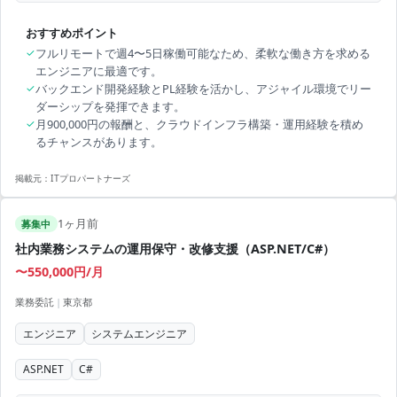
おすすめポイント
✓
フルリモートで週4〜5日稼働可能なため、柔軟な働き方を求める
エンジニアに最適です。
✓
バックエンド開発経験とPL経験を活かし、アジャイル環境でリー
ダーシップを発揮できます。
✓
月900,000円の報酬と、クラウドインフラ構築・運用経験を積め
るチャンスがあります。
掲載元：
ITプロパートナーズ
1ヶ月前
募集中
社内業務システムの運用保守・改修支援（ASP.NET/C#）
〜550,000円/月
業務委託
|
東京都
エンジニア
システムエンジニア
ASP.NET
C#