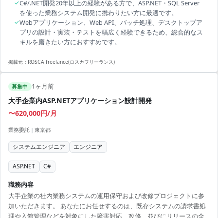
✓
C#/.NET開発20年以上の経験がある方で、ASP.NET・SQL Server
を使った業務システム開発に携わりたい方に最適です。
✓
Webアプリケーション、Web API、バッチ処理、デスクトップア
プリの設計・実装・テストを幅広く経験できるため、総合的なス
キルを磨きたい方におすすめです。
掲載元：
ROSCA freelance(ロスカフリーランス)
1ヶ月前
募集中
大手企業内ASP.NETアプリケーション設計開発
〜620,000円/月
業務委託
|
東京都
システムエンジニア
エンジニア
ASP.NET
C#
職務内容
大手企業の社内業務システムの運用保守および改修プロジェクトに参
加いただきます。 あなたにお任せするのは、既存システムの請求書処
理や入館管理などを対象にした障害対応、改修、並びにリリースの全