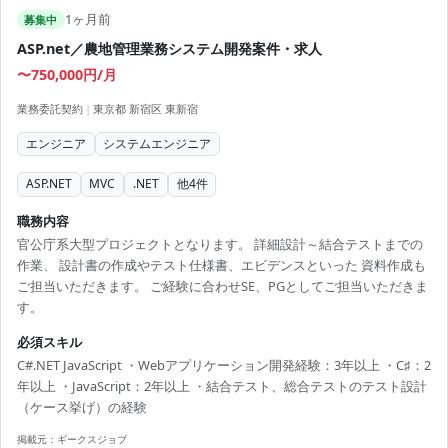
1ヶ月前
募集中
ASP.net／農地管理業務システム開発案件・求人
〜750,000円/月
業務委託契約
|
東京都 新宿区 東新宿
エンジニア
システムエンジニア
ASP.NET
MVC
.NET
他
4
件
職務内容
官公庁系大型プロジェクトとなります。 詳細設計～結合テストまでの
作業、 設計書の作成やテスト仕様書、エビデンスといった 資料作成も
ご担当いただきます。 ご経験に合わせSE、PGとしてご担当いただきま
す。
必須スキル
C#.NET JavaScript ・Webアプリケーション開発経験：3年以上 ・C♯：2
年以上 ・JavaScript：2年以上 ・結合テスト、総合テストのテスト設計
（ケース挙げ）の経験
掲載元：
ギークスジョブ