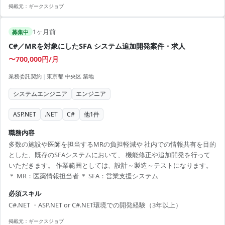
掲載元：
ギークスジョブ
1ヶ月前
募集中
C#／MRを対象にしたSFA システム追加開発案件・求人
〜700,000円/月
業務委託契約
|
東京都 中央区 築地
システムエンジニア
エンジニア
ASP.NET
.NET
C#
他
1
件
職務内容
多数の施設や医師を担当するMRの負担軽減や 社内での情報共有を目的
とした、既存のSFAシステムにおいて、 機能修正や追加開発を行って
いただきます。 作業範囲としては、設計～製造～テストになります。
＊ MR：医薬情報担当者 ＊ SFA：営業支援システム
必須スキル
C#.NET ・ASP.NET or C#.NET環境での開発経験（3年以上）
掲載元：
ギークスジョブ