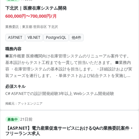
下北沢 | 医療在庫システム開発
600,000円〜700,000円/月
業務委託
|
東京都 世田谷区 下北沢
ASP.NET
VB.NET
PostgreSQL
他
4
件
職務内容
■案件概要 医療機関向け在庫管理システムのリニューアル案件です。
基本設計からテスト工程までを一貫して担当いただきます。 ■業務内
容 ・在庫管理システムの基本設計を担当します。 ・詳細設計および実
装フェーズを遂行します。 ・単体テストおよび結合テストを実施しま
す。 ■開発環境 C#, ASP.NET, JavaScript, PostgreSQL
必須スキル
C# ASP.NETでの設計開発経験3年以上 Webシステム開発経験
掲載元：
アットエンジニア
21日前
募集中
【ASP.NET】電力産業促進サービスにおけるQAの業務委託案件・
フリーランス求人