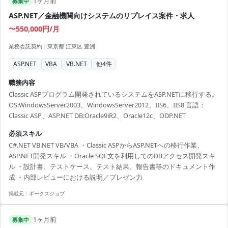
1ヶ月前
募集中
ASP.NET／金融機関向けシステムのリプレイス案件・求人
〜550,000円/月
業務委託契約
|
東京都 江東区 豊洲
ASP.NET
VBA
VB.NET
他
4
件
職務内容
Classic ASPプログラム開発されているシステムをASP.NETに移行する。
OS:WindowsServer2003、WindowsServer2012、IIS6、IIS8 言語：
Classic ASP、ASP.NET DB:Oracle9iR2、Oracle12c、ODP.NET
必須スキル
C#.NET VB.NET VB/VBA ・Classic ASPからASP.NETへの移行作業、
ASP.NET開発スキル ・Oracle SQL文を利用してのDBアクセス開発スキ
ル ・設計書、テストケース、テスト結果、報告書等のドキュメント作
成 ・内部レビューにおける説明／プレゼン力
掲載元：
ギークスジョブ
1ヶ月前
募集中