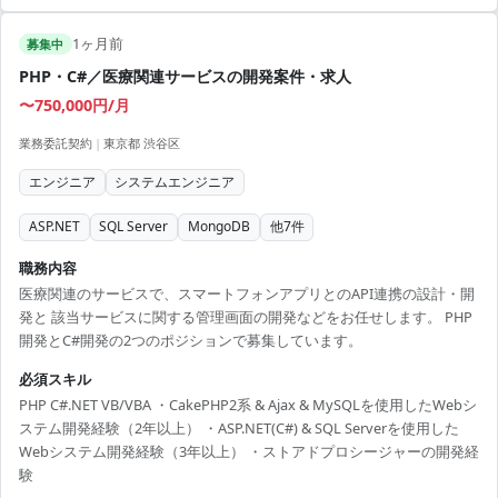
1ヶ月前
募集中
PHP・C#／医療関連サービスの開発案件・求人
〜750,000円/月
業務委託契約
|
東京都 渋谷区
エンジニア
システムエンジニア
ASP.NET
SQL Server
MongoDB
他
7
件
職務内容
医療関連のサービスで、スマートフォンアプリとのAPI連携の設計・開
発と 該当サービスに関する管理画面の開発などをお任せします。 PHP
開発とC#開発の2つのポジションで募集しています。
必須スキル
PHP C#.NET VB/VBA ・CakePHP2系 & Ajax & MySQLを使用したWebシ
ステム開発経験（2年以上） ・ASP.NET(C#) & SQL Serverを使用した
Webシステム開発経験（3年以上） ・ストアドプロシージャーの開発経
験