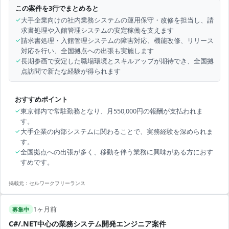
この案件を3行でまとめると
✓
大手企業向けの社内業務システムの運用保守・改修を担当し、請
求書処理や入館管理システムの安定稼働を支えます
✓
請求書処理・入館管理システムの障害対応、機能改修、リリース
対応を行い、全国拠点への出張も実施します
✓
長期参画で安定した職場環境とスキルアップが期待でき、全国拠
点訪問で新たな経験が得られます
おすすめポイント
✓
東京都内で常駐勤務となり、月550,000円の報酬が支払われま
す。
✓
大手企業の内部システムに関わることで、実務経験を深められま
す。
✓
全国拠点への出張が多く、移動を伴う業務に興味がある方におす
すめです。
掲載元：
セルワークフリーランス
1ヶ月前
募集中
C#/.NET中心の業務システム開発エンジニア案件