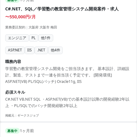
C#.NET、SQL／学習塾の教室管理システム開発案件・求人
〜550,000円/月
業務委託契約
|
大阪府 大阪市 梅田
エンジニア
PL
他
1
件
ASP.NET
IIS
.NET
他
4
件
職務内容
学習塾の教室管理システム開発をご担当頂きます。 基本設計、詳細設
計、製造、テストまで一連を担当頂く予定です。 [開発環境]
ASP.NET(VB) PL/SQL(バッチ) Oracle11g, IIS
必須スキル
C#.NET VB.NET SQL ・ASP.NET(VB)での基本設計以降の開発経験2年以
上 ・PL/SQLでのバッチ開発経験2年以上
掲載元：
ギークスジョブ
1ヶ月前
募集中