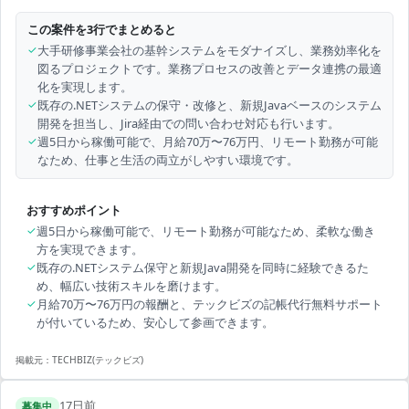
この案件を3行でまとめると
✓
大手研修事業会社の基幹システムをモダナイズし、業務効率化を
図るプロジェクトです。業務プロセスの改善とデータ連携の最適
化を実現します。
✓
既存の.NETシステムの保守・改修と、新規Javaベースのシステム
開発を担当し、Jira経由での問い合わせ対応も行います。
✓
週5日から稼働可能で、月給70万〜76万円、リモート勤務が可能
なため、仕事と生活の両立がしやすい環境です。
おすすめポイント
✓
週5日から稼働可能で、リモート勤務が可能なため、柔軟な働き
方を実現できます。
✓
既存の.NETシステム保守と新規Java開発を同時に経験できるた
め、幅広い技術スキルを磨けます。
✓
月給70万〜76万円の報酬と、テックビズの記帳代行無料サポート
が付いているため、安心して参画できます。
掲載元：
TECHBIZ(テックビズ)
17日前
募集中