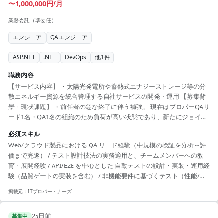
〜1,000,000円/月
業務委託（準委任）
エンジニア
QAエンジニア
ASP.NET
.NET
DevOps
他
1
件
職務内容
【サービス内容】 ・太陽光発電所や蓄熱式エナジーストレージ等の分
散エネルギー資源を統合管理する自社サービスの開発・運用 【募集背
景・現状課題】 ・前任者の急な終了に伴う補強。 現在はプロパーQAリ
ード1名・QA1名の組織のため負荷が高い状態であり、新たにジョイン
して自走していただける型を募集しています。 ※直近の動向として、
必須スキル
他案件並行によるレスポンス遅延を防ぐため、スキル面だけでなくリ
Web/クラウド製品における QA リード経験（中規模の検証を分析～評
アルタイムなコミュニケーションができるかを重視しています。 【想
価まで完遂） / テスト設計技法の実務適用と、チームメンバーへの教
定業務内容】 ・リリース方針やリスクに基づくテスト戦略・テスト計
育・展開経験 / API/E2E を中心とした 自動テストの設計・実装・運用経
画・品質ゲートの策定 ・仕様やユーザーストーリーのレビュー、テス
験（品質ゲートの実装を含む） / 非機能要件に基づくテスト（性能/回
ト観点からの欠落検知と仕様整備の推進 ・E2E（UI）...
復性/セキュリティのいずれか）を計画・実行した経験 / （日本国籍外
掲載元：
ITプロパートナーズ
である場合）日本語での高いコミュニケーション能力（仕様調整・合
意形成・レビュー主導） / 継続的学習の習慣（アプリケーション開発の
25日前
学習継続を含む）
募集中