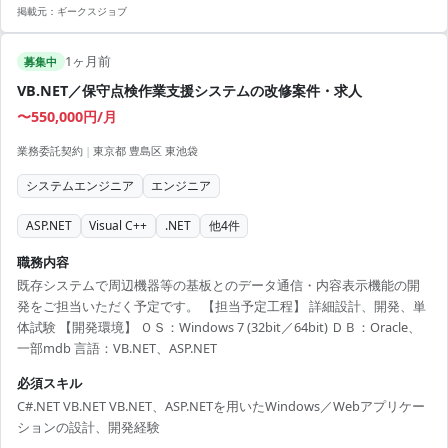
掲載元：
ギークスジョブ
1ヶ月前
募集中
VB.NET／保守点検作業支援システムの改修案件・求人
〜550,000円/月
業務委託契約
|
東京都 豊島区 東池袋
システムエンジニア
エンジニア
ASP.NET
Visual C++
.NET
他
4
件
職務内容
既存システムで周辺機器等の基板とのデータ通信・内容表示機能の開
発をご担当いただく予定です。 【担当予定工程】 詳細設計、開発、単
体試験 【開発環境】 ＯＳ：Windows 7 (32bit／64bit) ＤＢ：Oracle、
一部mdb 言語：VB.NET、ASP.NET
必須スキル
C#.NET VB.NET VB.NET、ASP.NETを用いたWindows／Webアプリケー
ションの設計、開発経験