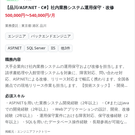
【品川/ASP.NET・C#】社内業務システム運用保守・改修
500,000円〜540,000円/月
業務委託
|
東京都 港区 品川
エンジニア
バックエンドエンジニア
ASP.NET
SQL Server
IIS
他
3
件
職務内容
大手企業向け社内業務システムの運用保守および改修を担当します。
請求書処理や入館管理システムを対象に、障害対応、問い合わせ対
応、ASP.NETによる改修、リリース対応まで幅広く携わります。全国各
拠点での現地リリース作業も担当します。 【技術スタック】 ・開発言
語：ASP.NET、C#、Java ・データベース：SQL Server ・Webサーバ
必須スキル
ー：IIS ・その他：GeneXus
・ASP.NETを用いた業務システム開発経験（2年以上） ・C#またはJava
での開発経験（2年以上） ・Webアプリケーションの設計、開発、改修
経験（2年以上） ・運用保守案件における障害対応、保守改修経験（2
年以上） ・SQLを用いたデータベース操作経験 ・長期参画が可能な方
・客先常駐および出張対応が可能な方
掲載元：
エンジニアファクトリー