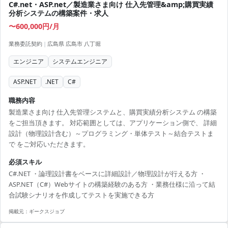
C#.net・ASP.net／製造業さま向け 仕入先管理&amp;購買実績
分析システムの構築案件・求人
〜600,000円/月
業務委託契約
|
広島県 広島市 八丁堀
エンジニア
システムエンジニア
ASP.NET
.NET
C#
職務内容
製造業さま向け 仕入先管理システムと、購買実績分析システム の構築
をご担当頂きます。 対応範囲としては、アプリケーション側で、 詳細
設計（物理設計含む）～プログラミング・単体テスト～結合テストま
で をご対応いただきます。
必須スキル
C#.NET ・論理設計書をベースに詳細設計／物理設計が行える方 ・
ASP.NET（C#）Webサイトの構築経験のある方 ・業務仕様に沿って結
合試験シナリオを作成してテストを実施できる方
掲載元：
ギークスジョブ