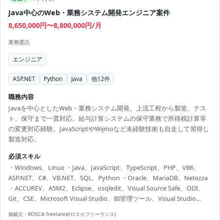
Java中心のWeb・業務システム開発エンジニア案件
8,650,000円〜8,800,000円/月
業務委託
エンジニア
ASP.NET
Python
Java
他
12
件
職務内容
Javaを中心としたWeb・業務システム開発。上流工程から製造、テス
ト、保守まで一貫対応。給与計算システムの保守業務で所得税計算等
の変更対応経験。JavaScriptやWijmoなど未経験技術も自走して習得し
製造対応。
必須スキル
・Windows、Linux ・Java、JavaScript、TypeScript、PHP、VB6、
ASP.NET、C#、VB.NET、SQL、Python ・Oracle、MariaDB、Netezza
・ACCUREV、A5M2、Eclipse、osqledit、Visual Source Safe、ODI、
Git、CSE、Microsoft Visual Studio、BI管理ツール、Visual Studio
2013、SQL Developer ・基本情報技術者 ・Python3エンジニア認定基
掲載元：
ROSCA freelance(ロスカフリーランス)
礎試験