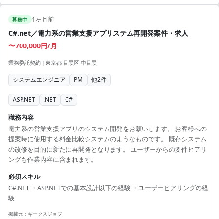
1ヶ月前
募集中
C#.net／電力系の営業支援アプリステム再開発案件・求人
〜700,000円/月
業務委託契約
|
東京都 目黒区 中目黒
システムエンジニア
PM
他
2
件
ASP.NET
.NET
C#
職務内容
電力系の営業支援アプリのシステム開発をお願いします。 お客様への
提案時に使用する料金比較システムのようなものです。 既存システム
の改修を目的に新たに再開発となります。 ユーザーからの要件ヒアリ
ングも作業内容に含まれます。
必須スキル
C#.NET ・ASP.NETでの基本設計以下の経験 ・ユーザーヒアリングの経
験
掲載元：
ギークスジョブ