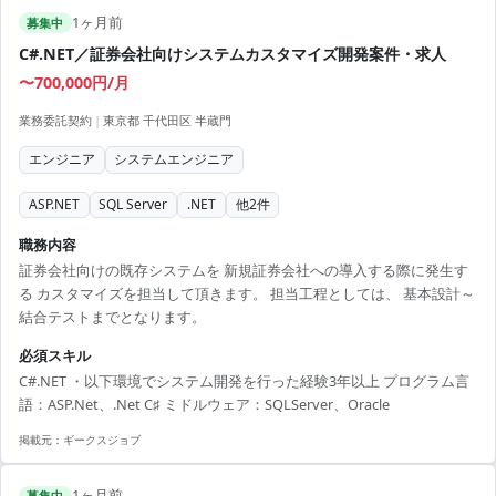
1ヶ月前
募集中
C#.NET／証券会社向けシステムカスタマイズ開発案件・求人
〜700,000円/月
業務委託契約
|
東京都 千代田区 半蔵門
エンジニア
システムエンジニア
ASP.NET
SQL Server
.NET
他
2
件
職務内容
証券会社向けの既存システムを 新規証券会社への導入する際に発生す
る カスタマイズを担当して頂きます。 担当工程としては、 基本設計～
結合テストまでとなります。
必須スキル
C#.NET ・以下環境でシステム開発を行った経験3年以上 プログラム言
語：ASP.Net、.Net C♯ ミドルウェア：SQLServer、Oracle
掲載元：
ギークスジョブ
1ヶ月前
募集中