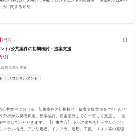
t（React/Next.js）を用いたWebフロントエンド開発経験 ・生成AIやLLMを
手法に関する知見
2日前
タント/公共案件の初期検討・提案支援
0円/月
東京都 江東区 豊洲
ト
ITコンサルタント
の公共案件における、新規案件の初期検討・提案支援業務をご担当いた
案件分析から規模算定、見積検討、提案活動までを一貫して支援し、 複
を推進していただきます。 【仕事内容】 下記の業務を担っていただく
・システム構成、アプリ規模、インフラ、運用、工数、リスク等の整理お
AIを活用した見積作成、提案内容の検討、および営業・開発メンバーとの