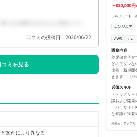
〜830,000円
フルリモート
|
、気になる条件もきちんと交渉してく
エンジニア
口コミの投稿日：2026/06/22
AWS
Java
職務内容
幼児保育子育
口コミを見る
どのモダンな
改善・新規開
きます。 【仕
た設計、実装
必須スキル
保 ・プロダ
・テックリード
アーキテクチ
識および開発
・横断的な技
ーバーサイドK
等）の...
な知識や実装
リング戦略な
掲載元：
テクフリ
環境整備、観
など案件により異なる