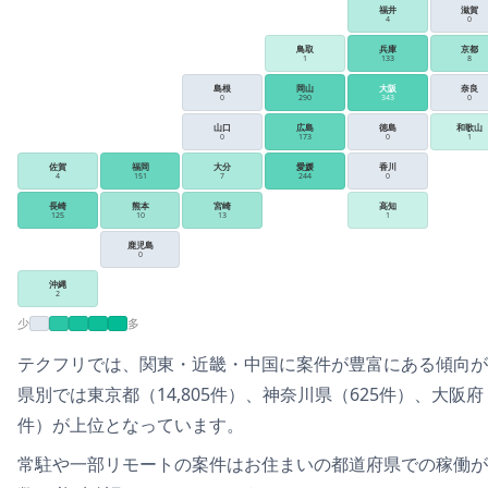
福井
滋賀
4
0
鳥取
兵庫
京都
1
133
8
島根
岡山
大阪
奈良
0
290
343
0
山口
広島
徳島
和歌山
0
173
0
1
佐賀
福岡
大分
愛媛
香川
4
151
7
244
0
長崎
熊本
宮崎
高知
125
10
13
1
鹿児島
0
沖縄
2
少
多
テクフリ
では、
関東・近畿・中国
に案件が豊富にある傾向が
県別では
東京都（14,805件）、神奈川県（625件）、大阪府
件）
が上位となっています。
常駐や一部リモートの案件は
お住まいの都道府県での稼働が