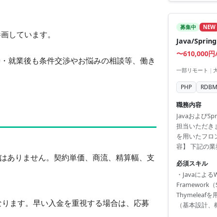
リテラシー ・
募集中
NEW
参画しています。
Java/Sp
〜610,000円
渉
・
就業後も条件交渉やお悩みの相談
等、働き
一部リモート
|
PHP
RDBM
職務内容
JavaおよびS
担当いただきます
を用いたフロ
容】 下記の業務
ではありません。契約単価、商流、精算幅、支
いたWebア
必須スキル
の設計および開発
・Javaによ
連携 ※詳細は面談
Framework
Thymele
なります。早い入金を重視する場合は、応募
（基本設計、
HTML/CSS