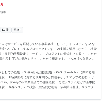
/月
確認中
Kotlin
他
1
件
て向けサービスを展開している事業会社において、 旧システムをGoな
環境へリプレイスするプロジェクトです。 AI支援を活用しながら、機能
発・技術的意思決定をリードし、 プロダクトの価値向上を図っていただ
事内容】 下記の業務を担っていただく想定です。 ・AI支援を前提とし
、テスト、デプロイ、運用の推進 ・AI生成物の妥当性検証および品質担
クト開発における技術的意思決定のリード（品質とスピードの両立） ・
としての経験 ・Goを用いた開発経験 ・AWS（Lambda）に関する知
ャ、設計方針、実装ガイドライン、レビュー基準などの技術標準化推進
経験 ・AI駆動開発に対する興味関心と情報キャッチアップの姿勢 ・サ
術課題（開発生産性、品質、パフォーマンス、運用性、セキュリティ
otlin、Java等のJVM系言語での開発経験 ・分散システムなどの基本的
経験 ・既存システムの改善（段階的な刷新、依存関係整理、リファクタ
ど）の経験 ・開発生産性を上げる取り組み（CI/CD、テスト戦略、開発
測性など）の推進経験