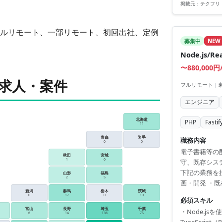
掲載元：
テクフリ
RDBMS（MyS
ルリモート、一部リモート、初回出社、定例
募集中
NEW
Node.js
〜880,000円
求人・案件
フルリモート
|
エンジニア
北海道
PHP
Fastif
11
青森
岩手
職務内容
0
0
電子書籍等の
秋田
宮城
1
6
守、既存シス
下記の業務を
山形
福島
2
5
画・開発 ・
新潟
群馬
栃木
茨城
ならびに最新
0
17
0
10
必須スキル
クト管理ツール：J
富山
長野
埼玉
千葉
・Node.js
ル：Slack フロ
6
14
136
75