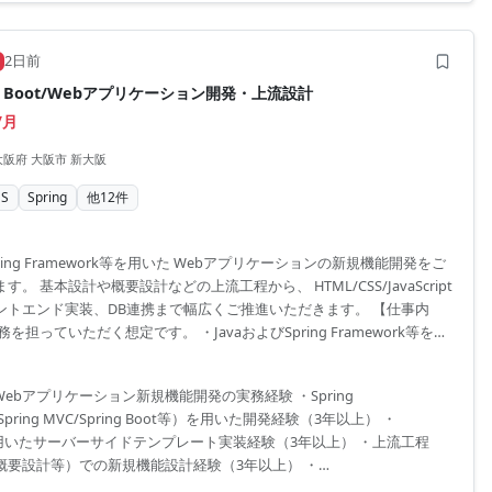
3〜8名規模のチームに対するPM経験
2日前
ring Boot/Webアプリケーション開発・上流設計
/月
大阪府 大阪市 新大阪
S
Spring
他
12
件
pring Framework等を用いた Webアプリケーションの新規機能開発をご
。 基本設計や概要設計などの上流工程から、 HTML/CSS/JavaScript
ントエンド実装、DB連携まで幅広くご推進いただきます。 【仕事内
を担っていただく想定です。 ・JavaおよびSpring Framework等を用
プリケーションの新規機能開発 ・上流工程（基本設計、概要設計等）から
業務 ・HTML/CSS/JavaScriptを用いたフロントエンド実装およびDB
るWebアプリケーション新規機能開発の実務経験 ・Spring
時にお伝えします。 ■環境：Java、Spring Framewor...
（Spring MVC/Spring Boot等）を用いた開発経験（3年以上） ・
afを用いたサーバーサイドテンプレート実装経験（3年以上） ・上流工程
概要設計等）での新規機能設計経験（3年以上） ・
/JavaScriptの実装スキル（フォーム、バリデーション、Ajax等） ・