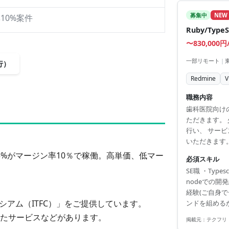
募集中
NEW
10%案件
Ruby/Typ
〜830,000円
一部リモート
|
行）
Redmine
V
職務内容
歯科医院向け
ただきます。
行い、 サー
いただきます
SaaSの開発
5%がマージン率10％で稼働。
高単価、低マー
必須スキル
データメンテ
SE職 ・Type
・社内向け業
nodeでの開
※詳細は面談時に
経験(ご自身
シアム（ITFC）」をご提供しています。
ンドを組める
スタック経験
たサービス
などがあります。
掲載元：
テクフリ
成 ・AIを