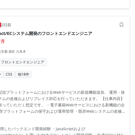
QL/PostgreSQL/Oracle等）およびSQLの実務経験
2日前
/React/ECシステム開発のフロントエンドエンジニア
/月
東京都 港区 六本木
フロントエンドエンジニア
y
CSS
他
18
件
配信プラットフォームにおけるWebサービスの新規機能追加、 運用・保
テムの改修およびリプレイス対応を行っていただきます。 【仕事内容】
担っていただく想定です。 ・電子書籍Webサービスにおける新機能の企
既存プラットフォームの保守および運用管理 ・既存Webシステムの改修
構成への入れ替え ※詳細は面談時にお伝えします。 開発環境 プロジェ
IRA、Confluence、Backlog SCM：GitHub Cloud チャットツー
を使用したバックエンド開発経験 ・JavaScriptおよび
ントエンド：HTML、CSS、JavaScript、TypeScript、React、Next.js、