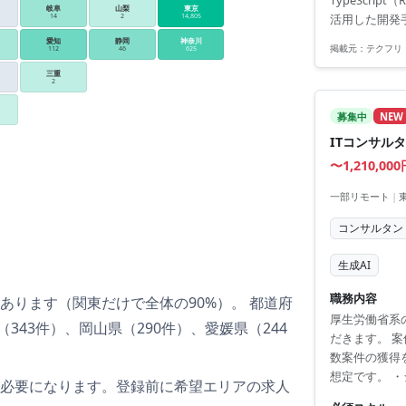
TypeScrip
f...
岐阜
山梨
東京
活用した開発
14
2
14,805
愛知
静岡
神奈川
掲載元：
テクフリ
112
46
625
三重
2
募集中
NEW
ITコンサル
〜1,210,00
一部リモート
|
コンサルタン
生成AI
職務内容
あります
（
関東
だけで全体の
90
%）
。
都道府
厚生労働省系
（343件）、岡山県（290件）、愛媛県（244
だきます。 
数案件の獲得
想定です。 
必要
になります。登録前に希望エリアの求人
よび分析 ・