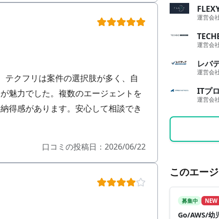
FLE
運営会
TECH
運営会
レバ
運営会
が、テクフリは案件の選択肢が多く、自
ITプ
点が魅力でした。
複数のエージェントを
運営会
も納得感があります
。安心して相談でき
口コミの投稿日：2026/06/22
このエージ
募集中
NEW
Go/AWS