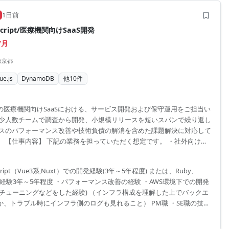
1日前
eScript/医療機関向けSaaS開発
/月
東京都
ue.js
DynamoDB
他
10
件
の医療機関向けSaaSにおける、サービス開発および保守運用をご担当い
 少人数チームで調査から開発、小規模リリースを短いスパンで繰り返し
ビスのパフォーマンス改善や技術負債の解消を含めた課題解決に対応して
。 【仕事内容】 下記の業務を担っていただく想定です。 ・社外向け
（スクラッチ開発および既存改修） ・社外向けSaaSの運用保守（監視、
ナンス、問い合わせ対応） ・社内向け業務システムの実装および改修
script（Vue3系,Nuxt）での開発経験(3年～5年程度) または、Ruby、
務システムの運用保守（監視、データメンテナンス、問い合わせ対応）
発経験3年～5年程度 ・パフォーマンス改善の経験 ・AWS環境下での開発
お伝えします。 【メイン技術スタック】 言語: Ruby,Typ...
でチューニングなどをした経験) （インフラ構成を理解した上でバックエ
か、トラブル時にインフラ側のログも見れること） PM職 ・SE職の技術
(手を動かしつつマネジメント関与するため) ・非エンジニアとの合意形
含む技術トレンドを理解し、開発やチーム運営への影響を判断できる基礎的