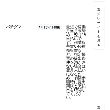
支
払
い
サ
バチグマ
最短で稼働
イ
15日サイト前後
月当月末締
ト
め・翌月15
を
日払いで
見
す。作業報
る
告書や経費
領収書な
ど、指定帳
票の提出条
件を満たさ
ない場合は
翌月末払い
になるた
め、初回参
画時に提出
期限と支払
日を確認し
てくださ
い。
支