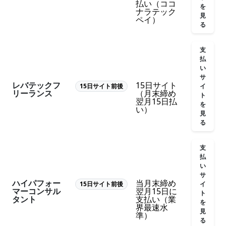
払い（ココ
を
ナラテック
見
ペイ）
る
支
払
い
サ
レバテックフ
15日サイト
イ
15日サイト前後
リーランス
（月末締め
ト
翌月15日払
を
い）
見
る
支
払
い
サ
ハイパフォー
当月末締め
イ
15日サイト前後
マーコンサル
翌月15日に
ト
タント
支払い（業
を
界最速水
見
準）
る