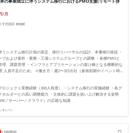
界の事業独立に伴うシステム移行におけるPMO支援(リモート併
0円/月
 千代田区 神保町
伴うシステム移行計画の策定、移行リハーサルの設計、本番移行統括 ・
ープおよび基幹・業務・工場システムグループとの調整 ・各種PMOと
管理、課題管理 ・インフラとアプリケーションの架け橋となる横断的な
景 人員不足のため。 ※働き方：週2〜3日出社（参画初期やイベント時
の可能性あり）
プロジェクト実務経験（300人程度） ・システム移行の実施経験 ・各グ
クホルダーとの高い調整能力 ・主体的に課題を拾い上げ解決する姿勢
NW／サーバー／クラウド）の広範な知識
(フレキシー）
11時間前