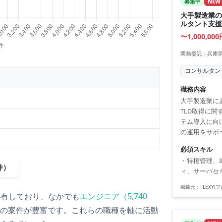
募集中
NEW
大手製造業
ルタント支援
〜1,000,00
業務委託
|
兵庫県
コンサルタン
職務内容
大手製造業に
TLD取得に
テム導入に向
の運用をサポ
性管理の運用
必須スキル
人員不足のた
・特権管理、
件）
ィ、サーバセキ
掲載元：
FLEXY
保有しており、なかでも
エンジニア
（
5,740
の案件が豊富です。これらの職種を軸に活動