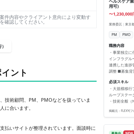
ヘルスケア業
用可)
〜1,230,00
案件内容やクライアント意向により変動す
を確認してください。
業務委託
|
東京都
PM
PMO
職務内容
行）
・事業独立に
インフラグル
連携した進捗
ポイント
調整 ■募集背
は出社頻度増
必須スキル
・大規模移行
ループステー
、技術顧問、PM、PMOなどを扱っていま
・技術全般（
人に合います。
掲載元：
FLEXY
支払いサイトが整理されています。面談時に
募集中
NEW