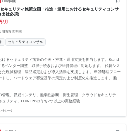
11時間前
のセキュリティ施策企画・推進・運用におけるセキュリティコンサ
(出社必須)
0円/月
 明石市 西明石
ト
セキュリティコンサル
おけるセキュリティ施策の企画・推進・運用支援を担当します。Brand
関するベンダー調整、取得手続きおよび維持管理に対応します。 代替シス
けた現状整理、製品選定および導入活動を支援します。 申請処理フロー
ートし、ハードウェア審査基準の策定および制度化を推進します。 脆弱
定義ならびに特権ID管理ガイドラインの策定を行います。 ■募集背景
め。
ID管理、脅威インテリ、脆弱性診断、衛生管理、クラウドセキュリテ
ュリティ、EDR/EPPのうち2つ以上の実務経験
(フレキシー）