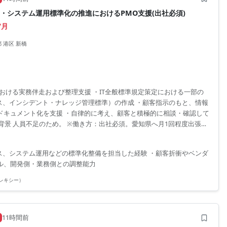
ス・システム運用標準化の推進におけるPMO支援(出社必須)
/月
 港区 新橋
における実務伴走および整理支援 ・IT全般標準規定策定における一部の
ビス、インシデント・ナレッジ管理標準）の作成 ・顧客指示のもと、情報
ドキュメント化を支援 ・自律的に考え、顧客と積極的に相談・確認して
集背景 人員不足のため。 ※働き方：出社必須。愛知県へ月1回程度出張あ
ンス、システム運用などの標準化整備を担当した経験 ・顧客折衝やベンダ
ル、開発側・業務側との調整能力
(フレキシー）
11時間前