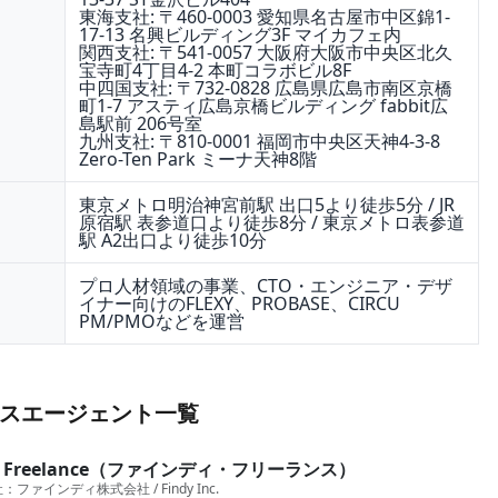
東海支社: 〒460-0003 愛知県名古屋市中区錦1-
17-13 名興ビルディング3F マイカフェ内
関西支社: 〒541-0057 大阪府大阪市中央区北久
宝寺町4丁目4-2 本町コラボビル8F
中四国支社: 〒732-0828 広島県広島市南区京橋
町1-7 アスティ広島京橋ビルディング fabbit広
島駅前 206号室
九州支社: 〒810-0001 福岡市中央区天神4-3-8
Zero-Ten Park ミーナ天神8階
東京メトロ明治神宮前駅 出口5より徒歩5分 / JR
原宿駅 表参道口より徒歩8分 / 東京メトロ表参道
駅 A2出口より徒歩10分
プロ人材領域の事業、CTO・エンジニア・デザ
イナー向けのFLEXY、PROBASE、CIRCU
PM/PMOなどを運営
スエージェント一覧
dy Freelance（ファインディ・フリーランス）
社：
ファインディ株式会社 / Findy Inc.