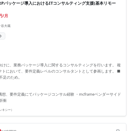
RPパッケージ導入におけるITコンサルティング支援(基本リモー
0円/月
ケ谷大蔵
ト
向けに、業務パッケージ導入に関するコンサルティングを行います。 複
クトにおいて、要件定義レベルのコンサルタントとして参画します。 ■
員不足のため。
想、要件定義にてパッケージコンサル経験 ・mcframeベンダーサイド
折衝
(フレキシー）