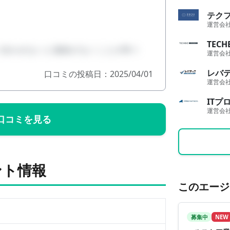
テク
運営会
TECH
い合わせないと連絡がないことが時々
運営会
レバ
口コミの投稿日：2025/04/01
運営会
ITプ
運営会
口コミを見る
ント情報
このエージ
募集中
NEW