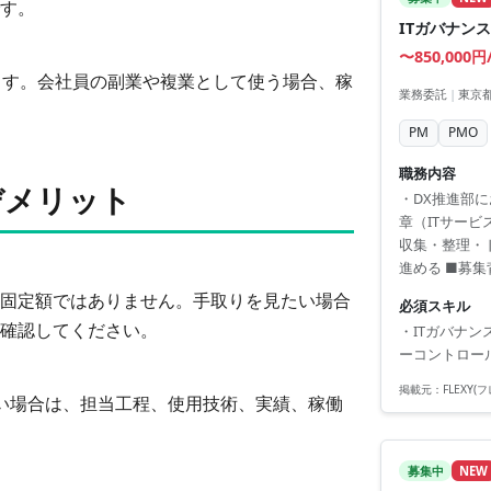
す。
ITガバナン
〜850,000円
ます。会社員の副業や複業として使う場合、稼
業務委託
|
東京都
PM
PMO
職務内容
デメリット
・DX推進部
章（ITサー
収集・整理・
進める ■募
り。
固定額ではありません。手取りを見たい場合
必須スキル
確認してください。
・ITガバナ
ーコントロー
掲載元：
FLEXY
い場合は、担当工程、使用技術、実績、稼働
募集中
NEW