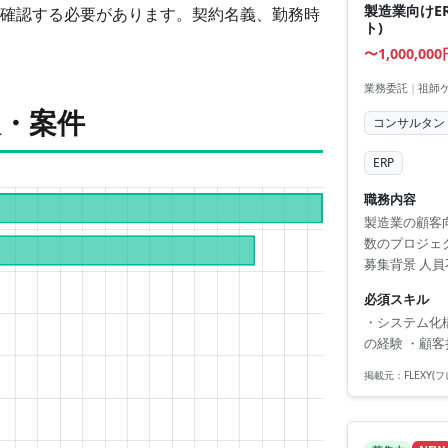
製造業向けE
確認する必要があります。契約名義、勤務時
ト)
〜1,000,00
業務委託
|
祖師
人・案件
コンサルタン
ERP
職務内容
製造業の顧客
数のプロジェ
募集背景 人
必須スキル
・システム化構
の経験 ・顧客
掲載元：
FLEXY