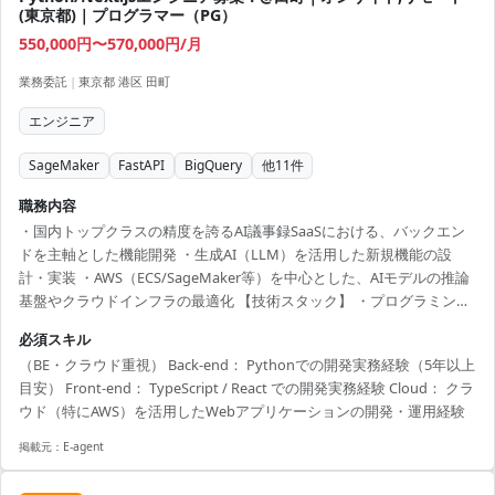
(東京都)｜プログラマー（PG）
550,000円〜570,000円/月
業務委託
|
東京都 港区 田町
エンジニア
SageMaker
FastAPI
BigQuery
他
11
件
職務内容
・国内トップクラスの精度を誇るAI議事録SaaSにおける、バックエン
ドを主軸とした機能開発 ・生成AI（LLM）を活用した新規機能の設
計・実装 ・AWS（ECS/SageMaker等）を中心とした、AIモデルの推論
基盤やクラウドインフラの最適化 【技術スタック】 ・プログラミング
言語・フレームワーク: Python, FastAPI, TypeScript, React, Next.js ・
必須スキル
AI/ML: 音声認識AI、話者分離AI、大規模言語モデル、自然言語処理 ・
（BE・クラウド重視） Back-end： Pythonでの開発実務経験（5年以上
開発ツール: Git, Docker, Sentry ・ インフラ: AWS（ECS, RDS, S3,
目安） Front-end： TypeScript / React での開発実務経験 Cloud： クラ
SageMaker）, Azure（Azure Op...
ウド（特にAWS）を活用したWebアプリケーションの開発・運用経験
掲載元：
E-agent