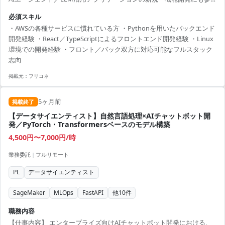
画いただきます。こちらはフロントエンド／バックエンドの双方を担
必須スキル
当いただく想定です。 工程は設計～実装～テスト～運用保守まで一貫
・AWSの各種サービスに慣れている方 ・Pythonを用いたバックエンド
して携わっていただき、長期で腰を据えてプロダクト価値向上に取り
開発経験 ・React／TypeScriptによるフロントエンド開発経験 ・Linux
組める環境です。
環境での開発経験 ・フロント／バック双方に対応可能なフルスタック
志向
掲載元：
フリコネ
5ヶ月前
掲載終了
【データサイエンティスト】自然言語処理×AIチャットボット開
発／PyTorch・Transformersベースのモデル構築
4,500円〜7,000円/時
業務委託
|
フルリモート
PL
データサイエンティスト
SageMaker
MLOps
FastAPI
他
10
件
職務内容
【仕事内容】 エンタープライズ向けAIチャットボット開発における、