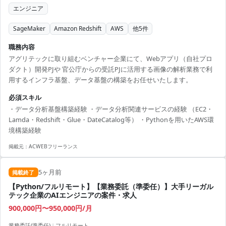
エンジニア
SageMaker
Amazon Redshift
AWS
他
5
件
職務内容
アグリテックに取り組むベンチャー企業にて、Webアプリ（自社プロ
ダクト）開発PJや 官公庁からの受託PJに活用する画像の解析業務で利
用するインフラ基盤、データ基盤の構築をお任せいたします。
必須スキル
・データ分析基盤構築経験 ・データ分析関連サービスの経験 （EC2・
Lamda・Redshift・Glue・DateCatalog等） ・Pythonを用いたAWS環
境構築経験
掲載元：
ACWEBフリーランス
5ヶ月前
掲載終了
【Python/フルリモート】【業務委託（準委任）】大手リーガル
テック企業のAIエンジニアの案件・求人
900,000円〜950,000円/月
業務委託(準委任)
|
フルリモート