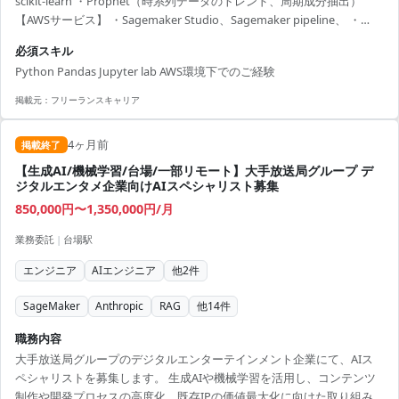
scikit-learn ・Prophet（時系列データのトレンド、周期成分抽出）
【AWSサービス】 ・Sagemaker Studio、Sagemaker pipeline、 ・
Sagemaker Processing、Sagemaker Train ・Glue
必須スキル
Python Pandas Jupyter lab AWS環境下でのご経験
掲載元：
フリーランスキャリア
4ヶ月前
掲載終了
【生成AI/機械学習/台場/一部リモート】大手放送局グループ デ
ジタルエンタメ企業向けAIスペシャリスト募集
850,000円〜1,350,000円/月
業務委託
|
台場駅
エンジニア
AIエンジニア
他
2
件
SageMaker
Anthropic
RAG
他
14
件
職務内容
大手放送局グループのデジタルエンターテインメント企業にて、AIス
ペシャリストを募集します。 生成AIや機械学習を活用し、コンテンツ
制作や開発プロセスの高度化、既存IPの価値最大化に向けた取り組み