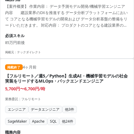
【案件概要】 作業内容： データ予測モデル開発/機械学習エンジニア
内容 建設業界のDXを推進する データ分析プラットフォームにおい
て コアとなる機械学習モデルの開発および データ分析基盤の整備をリ
ードいただきます。 対応内容： プロダクトのコアとなる建設業界のデ
ータ予測モデル開発 会社ごとの建設データに対する解析処理における
必須スキル
コーディング実務 分析モデルの解析に必要な処理のコーディング 要件
85万円前後
定義に基づく新機能開発、モデル・システムの改善 データ分析基盤の
整備、および保守 建設データを分析するための基盤の開発、整備 建設
掲載元：
テックダイレクト
業界特有のデータを活用したモデルの開発及び運用 データ前処理・後
処理のパイプラインの構築 環境 言語： P...
4ヶ月前
掲載終了
【フルリモート／週5／Python】生成AI・機械学習モデルの社会
実装をリードするMLOps・バックエンドエンジニア
5,700円〜6,700円/時
業務委託
|
フルリモート
エンジニア
データエンジニア
他
3
件
SageMaker
Apache
SQL
他
24
件
職務内容