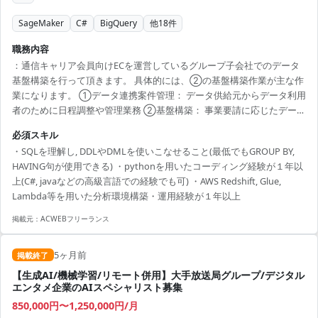
SageMaker
C#
BigQuery
他
18
件
職務内容
：通信キャリア会員向けECを運営しているグループ子会社でのデータ
基盤構築を行って頂きます。 具体的には、②の基盤構築作業が主な作
業になります。 ①データ連携案件管理： データ供給元からデータ利用
者のために日程調整や管理業務 ②基盤構築： 事業要請に応じたデータ
レイク, データウェハウス, マートの実装, テスト ・AWS：Glue,
必須スキル
Lambda, StepFunctions, Redshift, Redshift Spectrum, IAM,
・SQLを理解し, DDLやDMLを使いこなせること(最低でもGROUP BY,
SageMaker, S3, EC2, CodePipeline, CodeDeploy ・GCP：BigQuery,
HAVING句が使用できる) ・pythonを用いたコーディング経験が１年以
GCS, CloudFunction, ...
上(C#, javaなどの高級言語での経験でも可) ・AWS Redshift, Glue,
Lambda等を用いた分析環境構築・運用経験が１年以上
掲載元：
ACWEBフリーランス
5ヶ月前
掲載終了
【生成AI/機械学習/リモート併用】大手放送局グループ/デジタル
エンタメ企業のAIスペシャリスト募集
850,000円〜1,250,000円/月