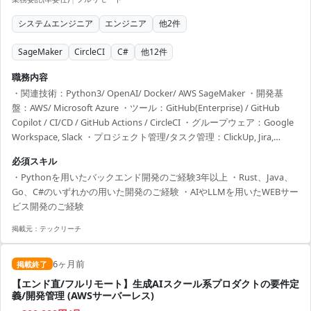
システムエンジニア
エンジニア
他
2
件
SageMaker
CircleCI
C#
他
12
件
職務内容
・関連技術：Python3/ OpenAI/ Docker/ AWS SageMaker ・開発基
盤：AWS/ Microsoft Azure ・ツール：GitHub(Enterprise) / GitHub
Copilot / CI/CD / GitHub Actions / CircleCI ・グループウェア：Google
Workspace, Slack ・プロジェクト管理/タスク管理：ClickUp, Jira,
GitHub ・現在急成長中のリーガルテック企業様の案件となります。 ・
必須スキル
生成AIや大規模言語モデルを利用したリーガルテックプロダクトにお
・Pythonを用いたバックエンド開発のご経験3年以上 ・Rust、Java、
ける 新規機能の開発や既存機能の保守開発および改善などを...
Go、C#のいずれかの用いた開発のご経験 ・AIやLLMを用いたWEBサー
ビス開発のご経験
掲載元：
テックリーチ
6ヶ月前
掲載終了
【エンド直/フルリモート】生成AIスクール系プロダクトの要件定
義/開発管理 (AWSサーバーレス)