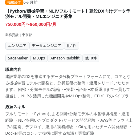
6ヶ月前
掲載終了
【Python/機械学習・NLP/フルリモート】建設DX向けデータ予
測モデル開発・MLエンジニア募集
750,000円〜860,000円/月
業務委託
|
東京都
エンジニア
データエンジニア
他
4
件
SageMaker
MLOps
Amazon Redshift
他
10
件
職務内容
建設業界のDXを推進するデータ分析プラットフォームにて、コアとな
る機械学習モデルの開発と、分析基盤の整備・運用をリードいただき
ます。 回帰・分類モデルの設計〜実装〜評価〜本番運用まで一貫して
担当し、NLPを活用した機能開発やMLOps整備、ETL/ELTのパイプライ
ン構築にも携わります。 具体的な業務詳細は、面談時に追加でご説明
必須スキル
いたします。
フルリモート ・Pythonによる回帰/分類モデルの本番環境構築・運用
経験 ・NLPを用いたプロダクト/サービス開発経験 ・AWS等クラウド上
での開発、デプロイ、運用の実務経験 ・Gitを用いたチーム開発経験 ・
Docker等のコンテナ技術に関する知識と実務経験