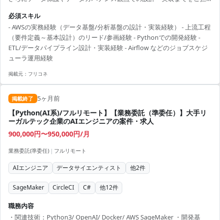
当いただきます。 想定業務: - ETLパイプラインの要件定義～設計・実
必須スキル
装・運用 - 分散処理/バッチ基盤の設計、Airflow(MWAA)によるジョブ
- AWSの実務経験（データ基盤/分析基盤の設計・実装経験） - 上流工程
スケジューリング - SageMaker による学習・推論パイプラインの実
（要件定義～基本設計）のリード/参画経験 - Pythonでの開発経験 -
装、MLOps整備 - データ保護/ガバナンス設計（カタログ、権限、監
ETL/データパイプライン設計・実装経験 - Airflow などのジョブスケジ
査、コスト最適化） - Pythonを用いた実装全般
ューラ運用経験
掲載元：
フリコネ
5ヶ月前
掲載終了
【Python(AI系)/フルリモート】【業務委託（準委任）】大手リ
ーガルテック企業のAIエンジニアの案件・求人
900,000円〜950,000円/月
業務委託(準委任)
|
フルリモート
AIエンジニア
データサイエンティスト
他
2
件
SageMaker
CircleCI
C#
他
12
件
職務内容
・関連技術：Python3/ OpenAI/ Docker/ AWS SageMaker ・開発基