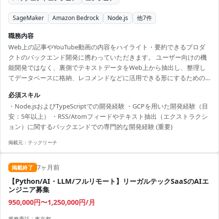
SageMaker
Amazon Bedrock
Node.js
他
7
件
職務内容
Web上の記事やYouTube動画の内容をハイライト・要約できるプロダ
クトのバックエンド開発に携わっていただきます。 ユーザー向けの機
能開発ではなく、裏側でテキストデータをWeb上から抽出し、整理し
てデータベースに格納、レコメンドなどに活用できる形にするための
基盤開発がメインとなります。 （開発環境） 言語：TypeScript,
必須スキル
JavaScript , Python FW：Node.js, (React/Next.js) クラウド：GCP ★期
・Node.jsおよびTypeScriptでの開発経験 ・GCPを用いた開発経験（目
間：随時～ ★本案件の最新の状況は、担当者までお問合せ下さい。 ※
安：5年以上） ・RSS/Atomフィードやテキスト抽出（エクストラクシ
当案件におきましては、直近参画期間が半年以内の案件が続いている
ョン）に関するバックエンドでの専門的な開発経験 (重要)
方はお見送りとなります。（但し、企業都...
掲載元：
テックリーチ
7ヶ月前
掲載終了
【Python/AI・LLM/フルリモート】リーガルテックSaaSのAIエ
ンジニア募集
950,000円〜1,250,000円/月
業務委託
|
東京都