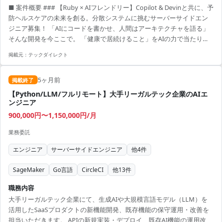
■ 案件概要 ### 【Ruby × AIフレンドリー】Copilot & Devinと共に、予
防ヘルスケアの未来を創る。分散システムに挑むサーバーサイドエン
ジニア募集！ 「AIにコードを書かせ、人間はアーキテクチャを語る」
そんな開発を今ここで。 「健康で居続けること」をAIの力で当たり前
に。 今回募集するのは、予防ヘルスケア×AI特化したヘルステックベン
掲載元：
テックダイレクト
チャーでのサーバーサイド開発の案件です。 ここはただ仕様通りにコ
ードを書く場所ではありません。 GitHub CopilotやDevinを標準装備し
5ヶ月前
た「AIフレンドリー」な環境で、エンジニアはよりクリエイティブな
掲載終了
「設計」や「課題解決」に集中する。 そんな次世代の開発体験...
【Python/LLM/フルリモート】大手リーガルテック企業のAIエ
ンジニア
900,000円〜1,150,000円/月
業務委託
エンジニア
サーバーサイドエンジニア
他
4
件
SageMaker
Go言語
CircleCI
他
13
件
職務内容
大手リーガルテック企業にて、生成AIや大規模言語モデル（LLM）を
活用したSaaSプロダクトの新機能開発、既存機能の保守運用・改善を
担当いただきます。 APIの新規実装・デプロイ、既存AI機能の運用改