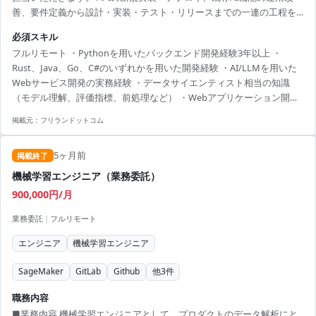
善、要件定義から設計・実装・テスト・リリースまでの一連の工程を
お任せします。 フルリモートで、全国からの参画が可能です。 募集背
必須スキル
景 事業拡大に伴う増員。生成AIを核としたリーガルテック製品の需要
フルリモート ・Pythonを用いたバックエンド開発経験3年以上 ・
拡大に対応するため、機能強化と開発体制の強化を図ります。
Rust、Java、Go、C#のいずれかを用いた開発経験 ・AI/LLMを用いた
Webサービス開発の実務経験 ・データサイエンティスト相当の知識
（モデル理解、評価指標、前処理など） ・Webアプリケーション開発
経験5年以上
掲載元：
フリランドットコム
5ヶ月前
掲載終了
機械学習エンジニア（業務委託）
900,000円/月
業務委託
|
フルリモート
エンジニア
機械学習エンジニア
SageMaker
GitLab
Github
他
3
件
職務内容
■業務内容 機械学習エンジニアとして、プロダクトのデータ解析にと