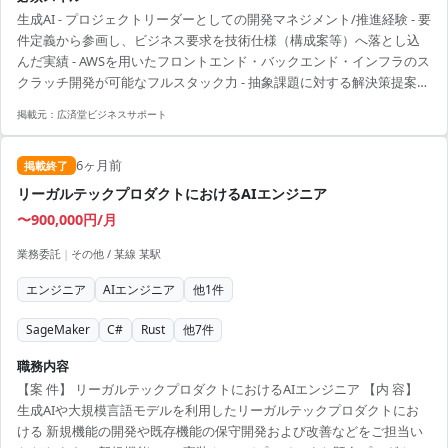
スクラッチ開発（フロントエンド〜バックエンド〜インフラ）をフル
生成AI - プロジェクトリーダーとしての開発マネジメント/推進経験 - 要
スタックで担当 - アジャイルチームのリード（技術選定、コードレビュ
件定義から参画し、ビジネス要求を技術仕様（構成案等）へ落とし込
ー、進捗/品質管理） - PoCを踏まえたプロダクション展開・スケール
んだ実績 - AWSを用いたフロントエンド・バックエンド・インフラのス
戦略の立案と実行 出社は原則週1回（大手町）、それ以外はリモート想
クラッチ開発が可能なフルスタック力 - 抽象課題に対する解決策提案や
定です。
技術選定のリード経験 - Python または TypeScript（React）のコード
掲載元：
広済堂ビジネスサポート
レビューが可能（両方できると尚可） - 顧客折衝を通じた要件定義/仕
様調整の経験
6ヶ月前
掲載終了
リーガルテックプロダクトにおけるAIエンジニア
〜900,000円/月
業務委託
|
その他 / 某線 某駅
エンジニア
AIエンジニア
他
1
件
SageMaker
C#
Rust
他
7
件
職務内容
【案 件】 リーガルテックプロダクトにおけるAIエンジニア 【内 容】
生成AIや大規模言語モデルを利用したリーガルテックプロダクトにお
ける 新規機能の開発や既存機能の保守開発および改善などをご担当い