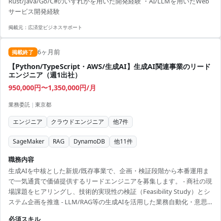
Rust/Java/Go/C#のいずれかを用いた開発経験 ・AI/LLMを用いたWeb
サービス開発経験
掲載元：
広済堂ビジネスサポート
6ヶ月前
掲載終了
【Python/TypeScript・AWS/生成AI】生成AI関連事業のリード
エンジニア（週1出社）
950,000円〜1,350,000円/月
業務委託
|
東京都
エンジニア
クラウドエンジニア
他
7
件
SageMaker
RAG
DynamoDB
他
11
件
職務内容
生成AIを中核とした新規/既存事業で、企画・検証段階から本番運用ま
で一気通貫で価値提供するリードエンジニアを募集します。 - 商社の現
場課題をヒアリングし、技術的実現性の検証（Feasibility Study）とシ
ステム企画を推進 - LLM/RAG等の生成AIを活用した業務自動化・意思
決定支援ツールのアーキテクチャ設計とプロトタイプ開発 - AWS上での
必須スキル