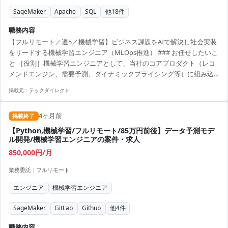
SageMaker
Apache
SQL
他
18
件
職務内容
【フルリモート／週5／機械学習】ビジネス課題をAIで解決し社会実装
をリードする機械学習エンジニア（MLOps推進） ### お任せしたいこ
と ［役割］機械学習エンジニアとして、当社のコアプロダクト（レコ
メンドエンジン、需要予測、ダイナミックプライシング等）に組み込
まれる機械学習モデルの設計・開発から、本番環境へのデプロイ、お
掲載元：
テックダイレクト
よび継続的な精度改善（MLOps）までを一貫してお任せします。 ［役
割に対して求める成果］実証実験（PoC）で終わらせるのではなく、数
4ヶ月前
千万人のユーザートラフィックや膨大なトランザクションデータに耐
掲載終了
えうるスケーラブルな推論APIを構築し、機械学習モデルの予測精度を
【Python,機械学習/フルリモート/85万円前後】データ予測モデ
ビジネス上のKGI/KPI（売上向上、コスト...
ル開発/機械学習エンジニアの案件・求人
850,000円/月
業務委託
|
フルリモート
エンジニア
機械学習エンジニア
SageMaker
GitLab
Github
他
4
件
職務内容