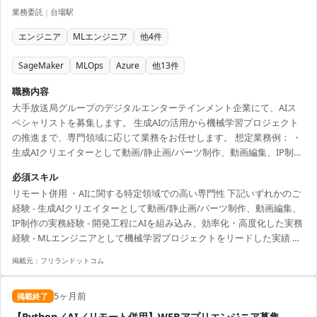
業務委託
|
台場駅
エンジニア
MLエンジニア
他
4
件
SageMaker
MLOps
Azure
他
13
件
職務内容
大手放送局グループのデジタルエンターテインメント企業にて、AIス
ペシャリストを募集します。 生成AIの活用から機械学習プロジェクト
の推進まで、専門領域に応じて業務をお任せします。 想定業務例： ・
生成AIクリエイターとして動画/静止画/パーツ制作、動画編集、IP制作
への活用 ・開発エンジニアとして各種開発工程へのAI導入、ワークフ
必須スキル
ロー自動化 ・MLエンジニアとして機械学習PJのリード、モデル開発、
リモート併用 ・AIに関する特定領域での高い専門性 下記いずれかのご
PoC～本番運用推進 エンド企業が長年蓄積したコンテンツ資産・IPを
経験 - 生成AIクリエイターとして動画/静止画/パーツ制作、動画編集、
最大限活用し、スキルアップに直結する環境です。 就業形態はリモー
IP制作の実務経験 - 開発工程にAIを組み込み、効率化・高度化した実務
ト併用（週2リモート）。就業時間は10:00～19:00です。 募集背景 生成
経験 - MLエンジニアとして機械学習プロジェクトをリードした実績 ・
AI・機械学習の活...
年齢: 〜50歳 ・外国籍: 不可 ・週2リモートのハイブリッド勤務が可能
掲載元：
フリランドットコム
な方
5ヶ月前
掲載終了
【Python／AI／リモート併用】WEBアプリエンジニア募集