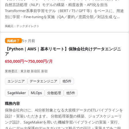
自然言語処理（NLP）モデルの構築・精度改善・API化を担当
Transformer系事前学習モデル（BERT / T5 / GPT 等）をベースに、用途
別に学習・Fine-tuningを実施（QA／要約／意図分類／対話生成 な
ど） モデルのAPI化・デプロイ、およびMLOps基盤構築まで含めた実
掲載元：
テックダイレクト
運用レベルの開発 具体業務 NLPモデル設計・実装（文書分類／質問応
答／対話生成 等） Fine-tuning・精度改善（ハイパーパラメータ調整
5ヶ月前
等） データ整形・前処理（日本語形態素解析／トークナイザ整備）
掲載終了
API化・デプロイ（FastAPI / Docker） 評...
【Python｜AWS｜基本リモート】保険会社向けデータエンジニ
ア
650,000円〜750,000円/月
業務委託
|
東京都 新宿区 新宿
エンジニア
データエンジニア
他
5
件
SageMaker
MLOps
分散処理
他
5
件
職務内容
保険会社向けに、AI分析対象となる大規模データのETLパイプラインを
設計・実装いただきます。 分散処理基盤の構築、ジョブスケジューリ
ング設計、SageMakerを用いた機械学習パイプラインの実装・実行、
さらにデータ保護やデータガバナンス観点での設計・実装までをご担