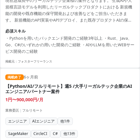
現在急成長中のリーガルテック企業様の案件となります。 生成AIや大
規模言語モデルを利用したリーガルテックプロダクトにおける 新規機
能の開発や既存機能の保守開発および改善などをご担当いただきま
す。 新規機能のAPI実装やAPIデプロイ、また既存プロダクトAIの保守
運用および改善に携わっていただきます。 ＜開発環境＞ ・関連技術：
必須スキル
Python3/ OpenAI/ Docker/ AWS SageMaker ・開発基盤：AWS/
・Pythonを用いたバックエンド開発のご経験3年以上 ・Rust、Java、
Microsoft Azure ・ツール：GitHub(Enterprise) / GitHub Copilot /
Go、C#のいずれかの用いた開発のご経験 ・AIやLLMを用いたWEBサー
CI/CD / GitHub Actions / CircleCI ・グ...
ビス開発のご経験
掲載元：
フォスターフリーランス
6ヶ月前
掲載終了
【Python/AI/フルリモート】週5 /大手リーガルテック企業のAI
エンジニア/パートナー案件
1円〜900,000円/月
業務委託
|
フルリモート
エンジニア
AIエンジニア
他
1
件
SageMaker
CircleCI
C#
他
13
件