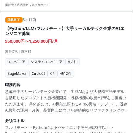
掲載元：
広済堂ビジネスサポート
6ヶ月前
掲載終了
【Python/LLM/フルリモート】大手リーガルテック企業のAIエ
ンジニア募集
950,000円〜1,250,000円/月
業務委託
|
東京都
エンジニア
システムエンジニア
他
4
件
SageMaker
CircleCI
C#
他
12
件
職務内容
急成長中のリーガルテック企業にて、生成AIおよび大規模言語モデル
を活用したプロダクトの新機能開発・既存機能の改善/保守をご担当い
ただきます。 具体的には、AI機能に関わるAPIの実装・デプロイ、既存
AI機能の運用・改善、品質向上に向けた継続的なリファクタリングや
パフォーマンス改善などです。 フルリモート×フレックスで、要件定義
必須スキル
から下流工程まで一貫して関与できる環境です。業務委託メンバーも
フルリモート ・Pythonによるバックエンド開発経験3年以上 ・
多く、意見が出しやすい文化です。