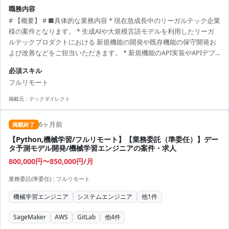
職務内容
# 【概要】 # ■具体的な業務内容 * 現在急成長中のリーガルテック企業
様の案件となります。 * 生成AIや大規模言語モデルを利用したリーガ
ルテックプロダクトにおける 新規機能の開発や既存機能の保守開発お
よび改善などをご担当いただきます。 * 新規機能のAPI実装やAPIデプ
ロイ、また既存プロダクトAIの保守運用および改善に携わっていただ
必須スキル
きます。 # ■必須スキル * Pythonを用いたバックエンド開発のご経験
フルリモート
3年以上 * Rust、Java、Go、C#のいずれかの用いた開発のご経験 * AI
やLLMを用いたWEBサービス開発のご経験 # ■尚可スキル * データサ
掲載元：
テックダイレクト
イエンティストとしての知識 * Webアプリケーシ...
6ヶ月前
掲載終了
【Python,機械学習/フルリモート】【業務委託（準委任）】デー
タ予測モデル開発/機械学習エンジニアの案件・求人
800,000円〜850,000円/月
業務委託(準委任)
|
フルリモート
機械学習エンジニア
システムエンジニア
他
1
件
SageMaker
AWS
GitLab
他
4
件