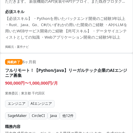
ただきます。 新規機能のAPI実装やAPIデプロイ、また既存プロダクト
AIの保守運用および改善に携わっていただきます。 フルリモート・フ
必須スキル
レックス制のため、ご自身のご都合に合わせて作業が可能です。
【必須スキル】 ・Pythonを用いたバックエンド開発のご経験3年以上
AI×SaaSの要件定義から下流まで一通りの流れをご担当いただくことが
・Rust、Java、Go、C#のいずれかの用いた開発のご経験 ・AIやLLMを
できます。 【勤務地】フルリモート（地方在住可） 【期 間】即日～
用いたWEBサービス開発のご経験 【尚可スキル】 ・データサイエンテ
【単 金】90万 【精算幅】140h～180h 【人 数】1名 【面 談】...
ィストとしての知識 ・Webアプリケーション開発のご経験5年以上
掲載元：
案件ナビ
6ヶ月前
掲載終了
フルリモート！【Python/Java】リーガルテック企業のAIエンジ
ニア募集
900,000円〜1,000,000円/月
業務委託
|
東京都 千代田区
エンジニア
AIエンジニア
SageMaker
CircleCI
Java
他
12
件
職務内容