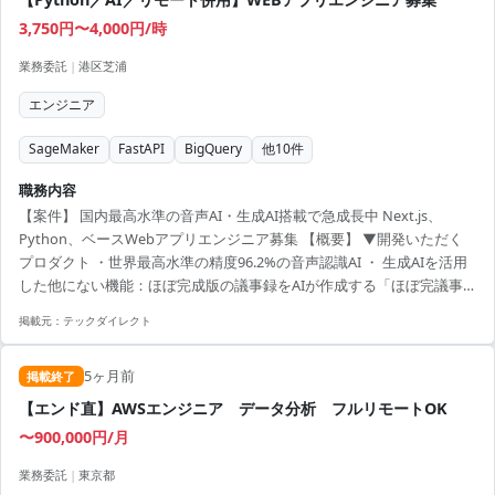
3,750円〜4,000円/時
業務委託
|
港区芝浦
エンジニア
SageMaker
FastAPI
BigQuery
他
10
件
職務内容
【案件】 国内最高水準の音声AI・生成AI搭載で急成長中 Next.js、
Python、ベースWebアプリエンジニア募集 【概要】 ▼開発いただく
プロダクト ・世界最高水準の精度96.2%の音声認識AI ・ 生成AIを活用
した他にない機能：ほぼ完成版の議事録をAIが作成する「ほぼ完議事
録」という、AIにおいて国内最先端の特徴を持つ、AI議事録SaaSの開
掲載元：
テックダイレクト
発に携わっていただきます。 【技術スタック】 ・プログラミング言
語・フレームワーク: TypeScript,React,Next.js,Python, FastAPI ・
5ヶ月前
AI/ML: 音声認識AI、話者分離AI、大規模言語モデル、自然言語処理 ・
掲載終了
開発ツール: Git, ...
【エンド直】AWSエンジニア データ分析 フルリモートOK
〜900,000円/月
業務委託
|
東京都