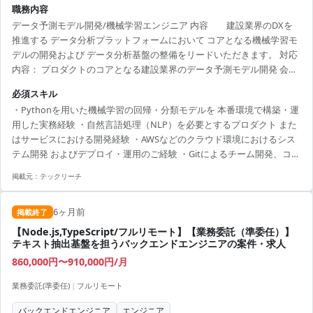
職務内容
データ予測モデル開発/機械学習エンジニア 内容 建設業界のDXを
推進する データ分析プラットフォームにおいて コアとなる機械学習モ
デルの開発および データ分析基盤の整備をリードいただきます。 対応
内容： プロダクトのコアとなる建設業界のデータ予測モデル開発 会社
ごとの建設データに対する解析処理におけるコーディング実務 分析モ
必須スキル
デルの解析に必要な処理のコーディング 要件定義に基づく新機能開
・Pythonを用いた機械学習の回帰・分類モデルを 本番環境で構築・運
発、モデル・システムの改善 データ分析基盤の整備、および保守 建設
用した実務経験 ・自然言語処理（NLP）を必要とするプロダクト また
データを分析するための基盤の開発、整備 建設業界特有のデータを活
はサービスにおける開発経験 ・AWSなどのクラウド環境におけるシス
用したモデルの開発及び運用 データ前処理・後処理のパイプラインの
テム開発 およびデプロイ・運用のご経験 ・Gitによるチーム開発、コン
構築 環境 言語： ...
テナ技術（Dockerなど）の知識と実用経験 ・技術的な要件を明確に
掲載元：
テックリーチ
し、設計・実装に落とし込むための 高い論理的コミュニケーション能
力
6ヶ月前
掲載終了
【Node.js,TypeScript/フルリモート】【業務委託（準委任）】
テキスト抽出基盤を担うバックエンドエンジニアの案件・求人
860,000円〜910,000円/月
業務委託(準委任)
|
フルリモート
バックエンドエンジニア
エンジニア