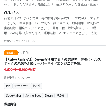
をリードいただきます。適性により、生成AIを用いた静止画・動画・
パーツ制作、編集ワークフローの最適化、またはAI/MLを開発工程に組
必須スキル
み込むための設計・実装・PoC推進、MLプロジェクトの技術リードな
台場 以下のいずれかで高い専門性をお持ちの方： - 生成AIクリエイタ
どをお任せします。 想定業務例： - 生成AI（画像/動画/音声）を活用し
ーとして、動画制作・パーツ制作・静止画生成・動画編集・IP制作の
たコンテンツ制作・編集パイプラインの設計と運用 - 開発工程へのAIツ
実務経験 - 開発エンジニアとして、開発工程（設計/実装/テスト/運
ール導入（コード補完、テスト自動化、データパイプライン整備 等） -
用）へAIを取り入れた導入・運用経験 - MLエンジニアとして、機械学
機械学習プロジェクトの要件...
習プロジェクトをリードした経験（要件定義～運用まで） 共通： - 実
掲載元：
フリランドットコム
務での成果物やプロジェクト事例を説明可能なこと - チーム内外との円
滑なコミュニケーション力
4ヶ月前
掲載終了
【Ruby/Rails×AI】Devinも活用する「AI共創型」開発！ヘルス
テックの未来を創るサーバーサイドエンジニア募集。
4,600円〜5,900円/時
業務委託
|
フルリモート
PM
デザイナー
他
3
件
SageMaker
Spring Boot
Devin
他
20
件
職務内容