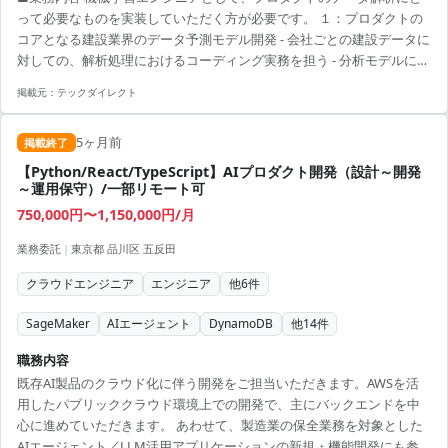
って必要なものを実装していただく方が必要です。 １：プロダクトの
コアとなる建設業界のデータ予測モデル開発 - 会社ごとの建設データに
対しての、解析処理におけるコーディング実務を担う - 分析モデルに対
して解析ができるよう、必要な処理をコーディングで実施する - 要件定
掲載元：
テックダイレクト
義に基づく新機能開発やモデル・システムの改善 ２：データ分析基盤
の整備、および保守 - 建設データを分析するための基盤の開発、整備 -
5ヶ月前
建設業界特有のデータを活用したモデルの開発及び運用 - データ前処
掲載終了
理・後処理のパイプラインの構築"" ■求めるスキル（必須） ・Pytho...
【Python/React/TypeScript】AIプロダクト開発（設計～開発
～運用保守）/一部リモート可
750,000円〜1,150,000円/月
業務委託
|
東京都 品川区 五反田
クラウドエンジニア
エンジニア
他
6
件
SageMaker
AIエージェント
DynamoDB
他
14
件
職務内容
既存AI製品のクラウド化に伴う開発をご担当いただきます。AWSを活
用したパブリッククラウド環境上での開発で、主にバックエンドを中
心に進めていただきます。 あわせて、製造業の保全業務を対象とした
AIエージェント／LLM活用アプリケーションの新規・機能開発にも参