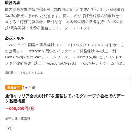
職務内容
国内最高水準の音声認識AI（精度96.2%）と生成AIを活用したAI議事録
SaaSの開発に参画いただきます。特に、AIがほぼ完成形の議事録を生
成する「ほぼ完議事録」機能など、国内最先端の機能を持つSaaSの新
規/既存開発・改善を担当します。 フロントエンド
（Next.js/React/TypeScript）およびバックエンド（Python/FastAPI）
必須スキル
を横断し、要件検討から設計、実装、テスト、運用まで一貫して関わ
・Webアプリ開発の実務経験（フロント/バックエンドのいずれか、ま
っていただく想定です。 就業形態はハイブリッドで、月・水・金は田
たは両方） ・Pythonを用いたバックエンド開発経験3年以上（例：
町オフィス出社、他曜日はリモートを想定しています。 募集背景 AI議
FastAPIや同等のWebフレームワーク） ・Next.jsを用いたフロントエ
事録SaaSの利用拡大と新機能強化に伴う体制増強のため、即戦力の
ンド開発経験3年以上（TypeScript/React） ・Gitを用いたチーム開発経
Webアプリエン...
験 ・Docker等のコンテナ開発環境の利用経験
掲載元：
フリランドットコム
5ヶ月前
掲載終了
通信キャリア会員向けECを運営しているグループ子会社でのデー
タ基盤構築
〜600,000円/月
業務委託
|
東京都
PL