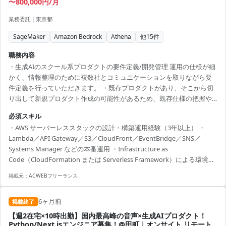
〜800,000円/月
業務委託
|
東京都
SageMaker
Amazon Bedrock
Athena
他
15
件
職務内容
・生成AIのスクール系プロダクトの要件定義/開発管理 運用の仕様が細
かく、情報整理のために複数社とコミュニケーションを取りながら要
件定義を行っていただきます。 ・既存プロダクトがあり、そこから切
り出して新規プロダクト作成の可能性があるため、既存仕様の把握や
流用できる部分の確認、要件詰めなどを行なっていただきます。 ・現
必須スキル
状はLMSを利用しております。 ・スクラッチで作っている部分と
・AWS サーバーレススタックの設計・構築運用経験（3年以上） ・
Hubspotを利用している部分があり、決済機能も存在します。 ・また
Lambda／API Gateway／S3／CloudFront／EventBridge／SNS／
カスタマー側は個人/法人の両ロールが存在し、ロールごとの要件定義
Systems Manager などの本番運用 ・Infrastructure as
も必要になります。
Code（CloudFormation または Serverless Framework）による環境構
築・ CI/CD パイプライン（GitHub Actions など）実装経験 ・ドメイン
掲載元：
ACWEBフリーランス
移管・DNS / TLS 証明書管理経験 ・Route53 レコード移行、ACM 証明
書発行／ローテーション、CloudFront エッジ設定の経験 ・アクセス制
6ヶ月前
御・鍵管理設計スキル（...
掲載終了
【週2在宅×10時出勤】国内最高峰の音声×生成AIプロダクト！
Python/Next.jsエンジニア募集！@田町｜オンサイト,リモート