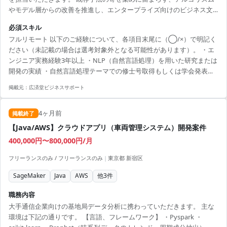
やモデル層からの改善を推進し、エンタープライズ向けのビジネス文
書解析における難易度の高い課題解決をリードします。 顧客別ニーズ
必須スキル
に基づく技術検証（PoC）から、実プロダクトへの実装・評価・運用ま
フルリモート 以下のご経験について、各項目末尾に（◯/×）で明記く
で一気通貫で関与いただくポジションです。
ださい（未記載の場合は選考対象外となる可能性があります）。 ・エ
ンジニア実務経験3年以上 ・NLP（自然言語処理）を用いた研究または
開発の実績 ・自然言語処理テーマでの修士号取得もしくは学会発表の
実績 ・NLPモデルを活用した検索/推薦システムの開発経験 ・ドキュメ
掲載元：
広済堂ビジネスサポート
ント解析システムの設計・開発経験
4ヶ月前
掲載終了
【Java/AWS】クラウドアプリ（車両管理システム）開発案件
400,000円〜800,000円/月
フリーランスのみ / フリーランスのみ
|
東京都 新宿区
SageMaker
Java
AWS
他
3
件
職務内容
大手通信企業向けの基地局データ分析に携わっていただきます。 主な
環境は下記の通りです。 【言語、フレームワーク】 ・Pyspark ・