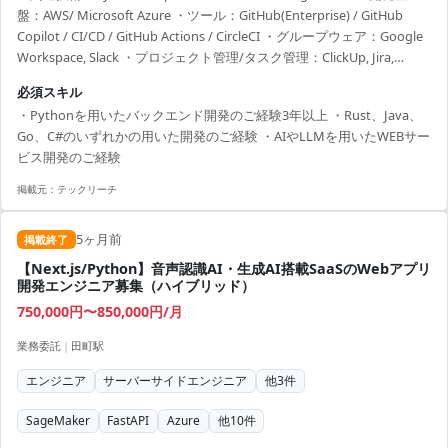
盤：AWS/ Microsoft Azure ・ツール：GitHub(Enterprise) / GitHub
Copilot / CI/CD / GitHub Actions / CircleCI ・グループウェア：Google
Workspace, Slack ・プロジェクト管理/タスク管理：ClickUp, Jira,
GitHub ・現在急成長中のリーガルテック企業様の案件となります。 ・
必須スキル
生成AIや大規模言語モデルを利用したリーガルテックプロダクトにお
・Pythonを用いたバックエンド開発のご経験3年以上 ・Rust、Java、
ける 新規機能の開発や既存機能の保守開発および改善などを...
Go、C#のいずれかの用いた開発のご経験 ・AIやLLMを用いたWEBサー
ビス開発のご経験
掲載元：
テックリーチ
5ヶ月前
掲載終了
【Next.js/Python】音声認識AI・生成AI搭載SaaSのWebアプリ
開発エンジニア募集（ハイブリッド）
750,000円〜850,000円/月
業務委託
|
田町駅
エンジニア
サーバーサイドエンジニア
他
3
件
SageMaker
FastAPI
Azure
他
10
件