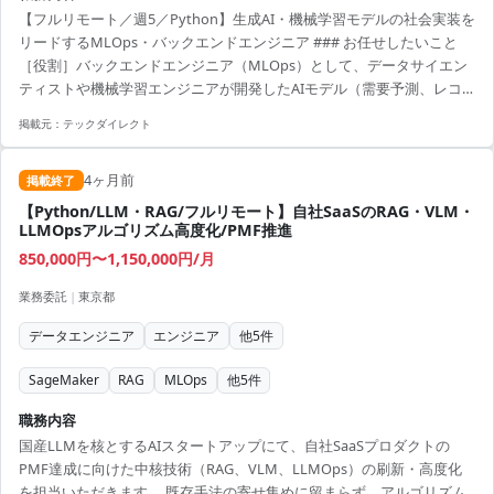
【フルリモート／週5／Python】生成AI・機械学習モデルの社会実装を
リードするMLOps・バックエンドエンジニア ### お任せしたいこと
［役割］バックエンドエンジニア（MLOps）として、データサイエン
ティストや機械学習エンジニアが開発したAIモデル（需要予測、レコ
メンドエンジン、生成AIなど）を本番環境へ統合し、安定かつ高速に
掲載元：
テックダイレクト
稼働させるためのAPI開発およびデータパイプライン基盤の構築をお任
せします。 ［役割に対して求める成果］数千万件のデータ処理や高ト
4ヶ月前
ラフィックな推論リクエストに対して、レイテンシを極限まで抑えつ
掲載終了
つ安定してレスポンスを返すスケーラブルなバックエンドシステム
【Python/LLM・RAG/フルリモート】自社SaaSのRAG・VLM・
と、モデルの継続的インテグレーション・デリ...
LLMOpsアルゴリズム高度化/PMF推進
850,000円〜1,150,000円/月
業務委託
|
東京都
データエンジニア
エンジニア
他
5
件
SageMaker
RAG
MLOps
他
5
件
職務内容
国産LLMを核とするAIスタートアップにて、自社SaaSプロダクトの
PMF達成に向けた中核技術（RAG、VLM、LLMOps）の刷新・高度化
を担当いただきます。 既存手法の寄せ集めに留まらず、アルゴリズム