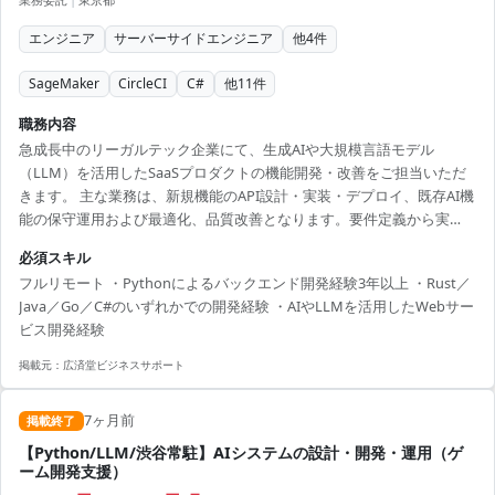
エンジニア
サーバーサイドエンジニア
他
4
件
SageMaker
CircleCI
C#
他
11
件
職務内容
急成長中のリーガルテック企業にて、生成AIや大規模言語モデル
（LLM）を活用したSaaSプロダクトの機能開発・改善をご担当いただ
きます。 主な業務は、新規機能のAPI設計・実装・デプロイ、既存AI機
能の保守運用および最適化、品質改善となります。要件定義から実
装、テスト、リリース後の運用まで一通り関与いただけるポジション
必須スキル
です。 フルリモート・フレックス（コアタイム11:00-15:00）で、業務
フルリモート ・Pythonによるバックエンド開発経験3年以上 ・Rust／
委託メンバーも多く意見を出しやすい環境です。
Java／Go／C#のいずれかでの開発経験 ・AIやLLMを活用したWebサー
ビス開発経験
掲載元：
広済堂ビジネスサポート
7ヶ月前
掲載終了
【Python/LLM/渋谷常駐】AIシステムの設計・開発・運用（ゲ
ーム開発支援）