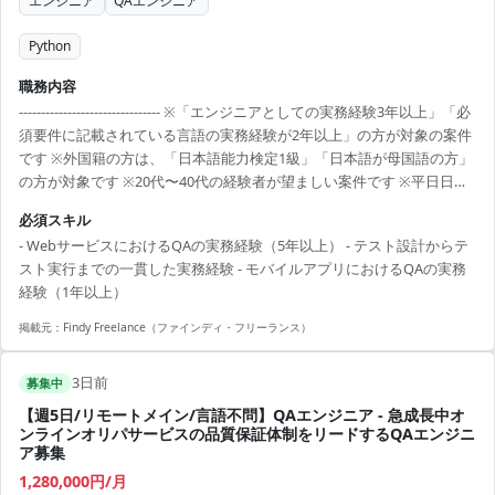
エンジニア
QAエンジニア
Python
職務内容
-------------------------------- ※「エンジニアとしての実務経験3年以上」「必
須要件に記載されている言語の実務経験が2年以上」の方が対象の案件
です ※外国籍の方は、「日本語能力検定1級」「日本語が母国語の方」
の方が対象です ※20代〜40代の経験者が望ましい案件です ※平日日中
での稼働が前提となります。 ※すでにFindy Freelanceで担当がついて
必須スキル
いる方は、直接ご連絡いただいた方がスムーズです ----------------------------
- WebサービスにおけるQAの実務経験（5年以上） - テスト設計からテ
---- - Pythonを用いたバックエンドアプリケーションの設計・開発 - バ
スト実行までの一貫した実務経験 - モバイルアプリにおけるQAの実務
ックエンドにおけるアーキテクチャ設計や技術選定の主導 ...
経験（1年以上）
掲載元：
Findy Freelance（ファインディ・フリーランス）
3日前
募集中
【週5日/リモートメイン/言語不問】QAエンジニア - 急成長中オ
ンラインオリパサービスの品質保証体制をリードするQAエンジニ
ア募集
1,280,000円/月