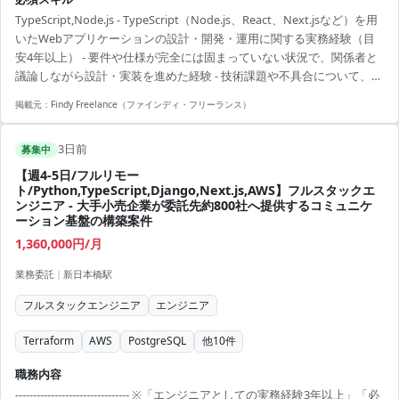
いる方は、直接ご連絡いただいた方がスムーズです ----------------------------
TypeScript,Node.js - TypeScript（Node.js、React、Next.jsなど）を用
---- - AI音声プロダクトにおけるフロントエンドとバックエンドの設
いたWebアプリケーションの設計・開発・運用に関する実務経験（目
計、開発、運用 - TypeScriptを中心としたWebアプリケー...
安4年以上） - 要件や仕様が完全には固まっていない状況で、関係者と
議論しながら設計・実装を進めた経験 - 技術課題や不具合について、原
因調査から恒久対応まで行った経験 - Git、Docker、データベース、ク
掲載元：
Findy Freelance（ファインディ・フリーランス）
ラウド環境を利用したチーム開発経験 - コードレビューや設計レビュー
を通じて、開発品質の向上に取り組んだ経験
3日前
募集中
【週4-5日/フルリモー
ト/Python,TypeScript,Django,Next.js,AWS】フルスタックエ
ンジニア - 大手小売企業が委託先約800社へ提供するコミュニケ
ーション基盤の構築案件
1,360,000円/月
業務委託
|
新日本橋駅
フルスタックエンジニア
エンジニア
Terraform
AWS
PostgreSQL
他
10
件
職務内容
-------------------------------- ※「エンジニアとしての実務経験3年以上」「必