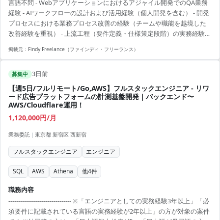
言語不問 - Webアプリケーションにおけるアジャイル開発でのQA業務
---- - 仕様策定段階のミーティングへの参加、および品質・プロダクト
経験 - AIワークフローの設計および活用経験（個人開発を含む） - 開発
における早期のリスク検知 - 過去の不具合傾向や運用知見に基づい
プロセスにおける業務プロセス改善の経験（チームや職能を越境した
た、...
改善経験を重視） - 上流工程（要件定義・仕様策定段階）の実務経験ま
たは知識 - 日本語でのネイティブと同等のコミュニケーションスキル
掲載元：
Findy Freelance（ファインディ・フリーランス）
3日前
募集中
【週5日/フルリモート/Go,AWS】フルスタックエンジニア - リワ
ード広告プラットフォームの計測基盤開発｜バックエンド〜
AWS/Cloudflare運用！
1,120,000円/月
業務委託
|
東京都 新宿区 西新宿
フルスタックエンジニア
エンジニア
SQL
AWS
Athena
他
4
件
職務内容
-------------------------------- ※「エンジニアとしての実務経験3年以上」「必
須要件に記載されている言語の実務経験が2年以上」の方が対象の案件