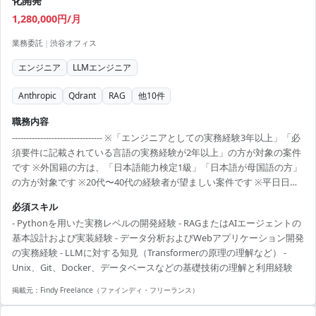
化開発
1,280,000円/月
業務委託
|
渋谷オフィス
エンジニア
LLMエンジニア
Anthropic
Qdrant
RAG
他
10
件
職務内容
-------------------------------- ※「エンジニアとしての実務経験3年以上」「必
須要件に記載されている言語の実務経験が2年以上」の方が対象の案件
です ※外国籍の方は、「日本語能力検定1級」「日本語が母国語の方」
の方が対象です ※20代〜40代の経験者が望ましい案件です ※平日日中
での稼働が前提となります。 ※すでにFindy Freelanceで担当がついて
必須スキル
いる方は、直接ご連絡いただいた方がスムーズです ----------------------------
- Pythonを用いた実務レベルの開発経験 - RAGまたはAIエージェントの
---- - LLM連携（OpenAI/Anthropic等）およびモデル選択、プロンプト
基本設計および実装経験 - データ分析およびWebアプリケーション開発
最適化、評価 - ベクトル検索（Qdrant）を用...
の実務経験 - LLMに対する知見（Transformerの原理の理解など） -
Unix、Git、Docker、データベースなどの基礎技術の理解と利用経験
掲載元：
Findy Freelance（ファインディ・フリーランス）