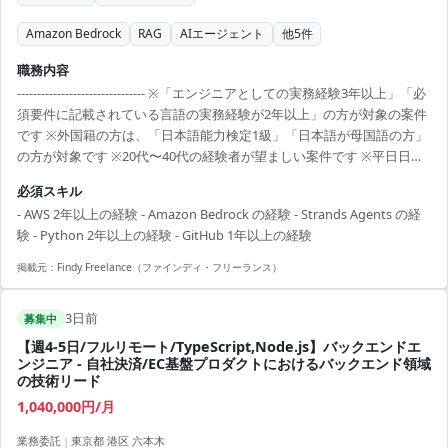
Amazon Bedrock
RAG
AIエージェント
他
5
件
職務内容
-------------------------------- ※「エンジニアとしての実務経験3年以上」「必
須要件に記載されている言語の実務経験が2年以上」の方が対象の案件
です ※外国籍の方は、「日本語能力検定1級」「日本語が母国語の方」
の方が対象です ※20代〜40代の経験者が望ましい案件です ※平日日中
での稼働が前提となります。 ※すでにFindy Freelanceで担当がついて
必須スキル
いる方は、直接ご連絡いただいた方がスムーズです ----------------------------
- AWS 2年以上の経験 - Amazon Bedrock の経験 - Strands Agents の経
---- - RAGを用いたチャットボット - 開発業務効率化が目的。Slack上の
験 - Python 2年以上の経験 - GitHub 1年以上の経験
会話履歴やConfluence上の仕様書検索が可能 -...
掲載元：
Findy Freelance（ファインディ・フリーランス）
3日前
募集中
【週4-5日/フルリモート/TypeScript,Node.js】バックエンドエ
ンジニア - 自社決済/EC基盤プロダクトにおけるバックエンド領域
の技術リード
1,040,000円/月
業務委託
|
東京都 港区 六本木