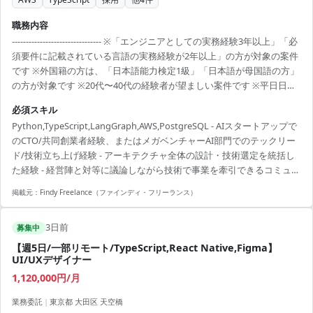
職務内容
-------------------------------- ※「エンジニアとしての実務経験3年以上」「必
須要件に記載されている言語の実務経験が2年以上」の方が対象の案件
です ※外国籍の方は、「日本語能力検定1級」「日本語が母国語の方」
の方が対象です ※20代〜40代の経験者が望ましい案件です ※平日日中
での稼働が前提となります。 ※すでにFindy Freelanceで担当がついて
必須スキル
いる方は、直接ご連絡いただいた方がスムーズです ----------------------------
Python,TypeScript,LangGraph,AWS,PostgreSQL - AIスタートアップで
---- - プロダクトアーキテクチャ全体の設計および技術選定の統括 - 経営
のCTO/共同創業者経験、またはメガベンチャーAI部門でのテックリー
課題と技術戦略の整合、経営陣との技術的対話・意思決定 - AI...
ド/技術立ち上げ経験 - アーキテクチャ全体の設計・技術選定を統括し
た経験 - 経営陣と対等に議論しながら技術で事業を牽引できるコミュニ
ケーション能力 - 技術組織の採用・育成・組織づくりを主導した経験
掲載元：
Findy Freelance（ファインディ・フリーランス）
3日前
募集中
【週5日/一部リモート/TypeScript,React Native,Figma】
UI/UXデザイナー
1,120,000円/月
業務委託
|
東京都 大田区 天空橋