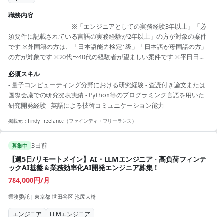
職務内容
-------------------------------- ※「エンジニアとしての実務経験3年以上」「必
須要件に記載されている言語の実務経験が2年以上」の方が対象の案件
です ※外国籍の方は、「日本語能力検定1級」「日本語が母国語の方」
の方が対象です ※20代〜40代の経験者が望ましい案件です ※平日日中
での稼働が前提となります。 ※すでにFindy Freelanceで担当がついて
必須スキル
いる方は、直接ご連絡いただいた方がスムーズです ----------------------------
- 量子コンピューティング分野における研究経験 - 査読付き論文または
---- - 産業量子優位性（Industrial Quantum Advantage）の定義、評価
国際会議での研究発表実績 - Python等のプログラミング言語を用いた
体系、ベンチマーク、ホワイトペーパーの策...
研究開発経験 - 英語による技術コミュニケーション能力
掲載元：
Findy Freelance（ファインディ・フリーランス）
3日前
募集中
【週5日/リモートメイン】AI・LLMエンジニア - 高負荷フィンテ
ックAI基盤＆業務効率化AI開発エンジニア募集！
784,000円/月
業務委託
|
東京都 世田谷区 池尻大橋
エンジニア
LLMエンジニア