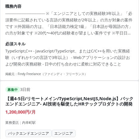
職務内容
-------------------------------- ※「エンジニアとしての実務経験3年以上」「必
須要件に記載されている言語の実務経験が2年以上」の方が対象の案件
です ※外国籍の方は、「日本語能力検定1級」「日本語が母国語の方」
の方が対象です ※20代〜40代の経験者が望ましい案件です ※平日日中
での稼働が前提となります。 ※すでにFindy Freelanceで担当がついて
必須スキル
いる方は、直接ご連絡いただいた方がスムーズです ----------------------------
TypeScript,C++ - JavaScript/TypeScript、またはC/C++を用いた実務経
---- - クライアント向けWebシステムや新規プロダクトの基本設計・詳
験（いずれか1つの言語で3年以上） - Webアプリケーションの設計お
細設計 - 案件に応じた最適な技術選定 - フロントエンドからバッ...
よび開発の実務経験 - 日中の打ち合わせに柔軟に対応できること
掲載元：
Findy Freelance（ファインディ・フリーランス）
3日前
募集中
【週4-5日/リモートメイン/TypeScript,NestJS,Node.js】バック
エンドエンジニア- AI技術を駆使したHRテックプロダクトの開発
1,200,000円/月
業務委託
|
内幸町駅
バックエンドエンジニア
エンジニア