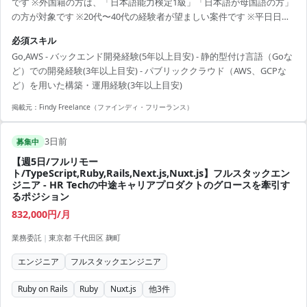
です ※外国籍の方は、「日本語能力検定1級」「日本語が母国語の方」
の方が対象です ※20代〜40代の経験者が望ましい案件です ※平日日中
での稼働が前提となります。 ※すでにFindy Freelanceで担当がついて
必須スキル
いる方は、直接ご連絡いただいた方がスムーズです ----------------------------
Go,AWS - バックエンド開発経験(5年以上目安) - 静的型付け言語（Goな
---- - Goを用いたオファーウォールおよび計測サーバーのバックエンド
ど）での開発経験(3年以上目安) - パブリッククラウド（AWS、GCPな
開発・運用 - GoやTypeScriptを用いた管理画面および...
ど）を用いた構築・運用経験(3年以上目安)
掲載元：
Findy Freelance（ファインディ・フリーランス）
3日前
募集中
【週5日/フルリモー
ト/TypeScript,Ruby,Rails,Next.js,Nuxt.js】フルスタックエン
ジニア - HR Techの中途キャリアプロダクトのグロースを牽引す
るポジション
832,000円/月
業務委託
|
東京都 千代田区 麹町
エンジニア
フルスタックエンジニア
Ruby on Rails
Ruby
Nuxt.js
他
3
件