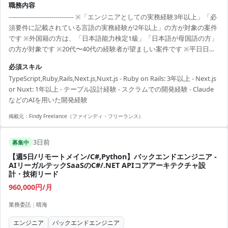
職務内容
-------------------------------- ※「エンジニアとしての実務経験3年以上」「必
須要件に記載されている言語の実務経験が2年以上」の方が対象の案件
です ※外国籍の方は、「日本語能力検定1級」「日本語が母国語の方」
の方が対象です ※20代〜40代の経験者が望ましい案件です ※平日日中
での稼働が前提となります。 ※すでにFindy Freelanceで担当がついて
必須スキル
いる方は、直接ご連絡いただいた方がスムーズです ----------------------------
TypeScript,Ruby,Rails,Next.js,Nuxt.js - Ruby on Rails: 3年以上 - Next.js
---- - フロントエンドおよびバックエンドの追加開発 - 要件の整理、およ
or Nuxt: 1年以上 - テーブル設計経験 - スクラムでの開発経験 - Claude
び仕様理解に基づいた実装 - 既存サービスの保守
などのAIを用いた開発経験
掲載元：
Findy Freelance（ファインディ・フリーランス）
3日前
募集中
【週5日/リモートメイン/C#,Python】バックエンドエンジニア -
AIリーガルテックSaaSのC#/.NET APIコアアーキテクチャ設
計・技術リード
960,000円/月
業務委託
|
晴海
エンジニア
バックエンドエンジニア