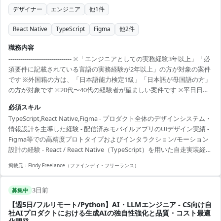
デザイナー
エンジニア
他
1
件
React Native
TypeScript
Figma
他
2
件
職務内容
-------------------------------- ※「エンジニアとしての実務経験3年以上」「必
須要件に記載されている言語の実務経験が2年以上」の方が対象の案件
です ※外国籍の方は、「日本語能力検定1級」「日本語が母国語の方」
の方が対象です ※20代〜40代の経験者が望ましい案件です ※平日日中
での稼働が前提となります。 ※すでにFindy Freelanceで担当がついて
必須スキル
いる方は、直接ご連絡いただいた方がスムーズです ----------------------------
TypeScript,React Native,Figma - プロダクト全体のデザインシステム・
---- - プロダクト全体のデザインシステムおよび情報設計の主導・構築 -
情報設計を主導した経験 - 配信済みモバイルアプリのUIデザイン実績 -
モバイルアプリのUI/UXデザインおよびFigmaを用いた高...
Figma等での高精度プロトタイプおよびインタラクション/モーション
設計の経験 - React / React Native（TypeScript）を用いた自走実装経
験、または実装に深く踏み込めるスキル
掲載元：
Findy Freelance（ファインディ・フリーランス）
3日前
募集中
【週5日/フルリモート/Python】AI・LLMエンジニア - CS向け自
社AIプロダクトにおける生成AIの独自性強化と品質・コスト最適