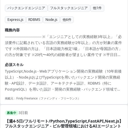
バックエンドエンジニア
フルスタックエンジニア
他
1
件
Express.js
RDBMS
Node.js
他
6
件
職務内容
-------------------------------- ※「エンジニアとしての実務経験3年以上」「必
須要件に記載されている言語の実務経験が2年以上」の方が対象の案件
です ※外国籍の方は、「日本語能力検定1級」「日本語が母国語の方」
の方が対象です ※20代〜40代の経験者が望ましい案件です ※平日日中
での稼働が前提となります。 ※すでにFindy Freelanceで担当がついて
必須スキル
いる方は、直接ご連絡いただいた方がスムーズです ----------------------------
TypeScript,Node.js - Webアプリケーション開発の実務経験（10年前後
---- - 自社決済/EC基盤プロダクトにおける、API・データベース・認
以上） - Node.jsおよびTypeScriptを用いたバックエンド開発の実務経
証・外部サービス連携などプロダクト基盤横断での改善 - Nod...
験 - API設計、データ設計、アーキテクチャ設計、RDBMS（特に
PostgreSQL）を用いた設計・開発の実務経験 - バックエンド領域での
技術リード経験（フロントエンド技術の基本的な理解を含む） - 同一プ
掲載元：
Findy Freelance（ファインディ・フリーランス）
ロジェクトまたは同一企業にて1年以上継続して参画した複数の実績
3日前
募集中
【週4-5日/フルリモート/Python,TypeScript,FastAPI,Next.js】
フルスタックエンジニア - ビル管理領域におけるAIエージェント