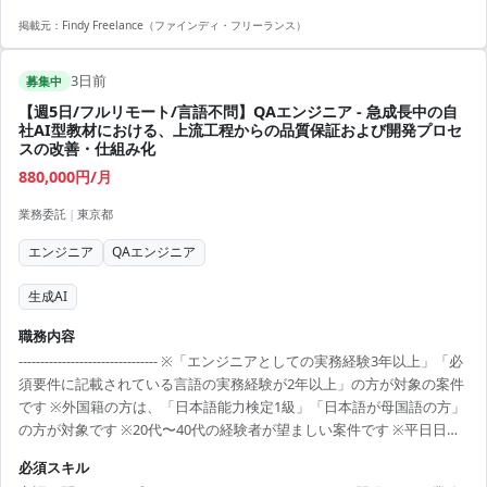
納処理の実装経験
掲載元：
Findy Freelance（ファインディ・フリーランス）
3日前
募集中
【週5日/フルリモート/言語不問】QAエンジニア - 急成長中の自
社AI型教材における、上流工程からの品質保証および開発プロセ
スの改善・仕組み化
880,000円/月
業務委託
|
東京都
エンジニア
QAエンジニア
生成AI
職務内容
-------------------------------- ※「エンジニアとしての実務経験3年以上」「必
須要件に記載されている言語の実務経験が2年以上」の方が対象の案件
です ※外国籍の方は、「日本語能力検定1級」「日本語が母国語の方」
の方が対象です ※20代〜40代の経験者が望ましい案件です ※平日日中
での稼働が前提となります。 ※すでにFindy Freelanceで担当がついて
必須スキル
いる方は、直接ご連絡いただいた方がスムーズです ----------------------------