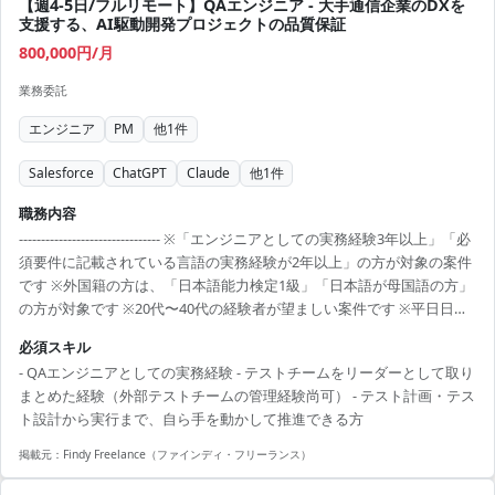
【週4-5日/フルリモート】QAエンジニア - 大手通信企業のDXを
支援する、AI駆動開発プロジェクトの品質保証
800,000円/月
業務委託
エンジニア
PM
他
1
件
Salesforce
ChatGPT
Claude
他
1
件
職務内容
-------------------------------- ※「エンジニアとしての実務経験3年以上」「必
須要件に記載されている言語の実務経験が2年以上」の方が対象の案件
です ※外国籍の方は、「日本語能力検定1級」「日本語が母国語の方」
の方が対象です ※20代〜40代の経験者が望ましい案件です ※平日日中
での稼働が前提となります。 ※すでにFindy Freelanceで担当がついて
必須スキル
いる方は、直接ご連絡いただいた方がスムーズです ----------------------------
- QAエンジニアとしての実務経験 - テストチームをリーダーとして取り
---- - 品質PMが策定する品質基準・テスト計画に基づいたテスト設計・
まとめた経験（外部テストチームの管理経験尚可） - テスト計画・テス
テストケース作成 - テスト実行および外部テストチームのまとめ役...
ト設計から実行まで、自ら手を動かして推進できる方
掲載元：
Findy Freelance（ファインディ・フリーランス）