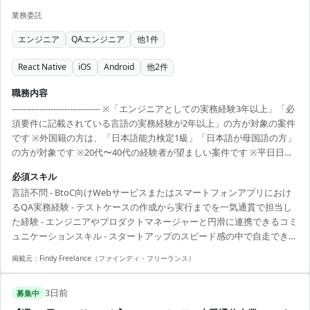
業務委託
エンジニア
QAエンジニア
他
1
件
React Native
iOS
Android
他
2
件
職務内容
-------------------------------- ※「エンジニアとしての実務経験3年以上」「必
須要件に記載されている言語の実務経験が2年以上」の方が対象の案件
です ※外国籍の方は、「日本語能力検定1級」「日本語が母国語の方」
の方が対象です ※20代〜40代の経験者が望ましい案件です ※平日日中
での稼働が前提となります。 ※すでにFindy Freelanceで担当がついて
必須スキル
いる方は、直接ご連絡いただいた方がスムーズです ----------------------------
言語不問 - BtoC向けWebサービスまたはスマートフォンアプリにおけ
---- - toC向けスマートフォンアプリ/Webサービスの品質保証業務全般 -
るQA実務経験 - テストケースの作成から実行までを一気通貫で担当し
仕様・要件の確認、テスト観点の整理 - テスト計画の...
た経験 - エンジニアやプロダクトマネージャーと円滑に連携できるコミ
ュニケーションスキル - スタートアップのスピード感の中で自走できる
スキル - アジャイル開発プロセスにおけるテスト業務の経験
掲載元：
Findy Freelance（ファインディ・フリーランス）
3日前
募集中