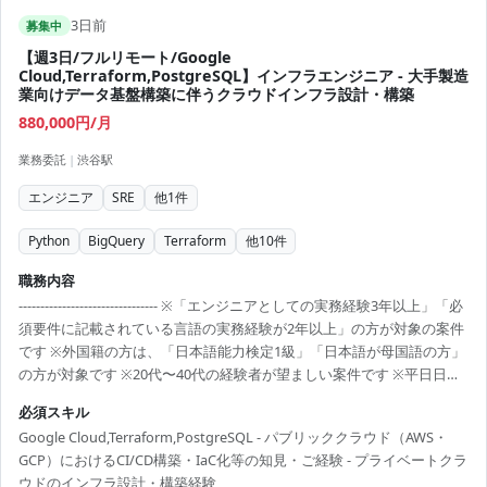
3日前
募集中
【週3日/フルリモート/Google
Cloud,Terraform,PostgreSQL】インフラエンジニア - 大手製造
業向けデータ基盤構築に伴うクラウドインフラ設計・構築
880,000円/月
業務委託
|
渋谷駅
エンジニア
SRE
他
1
件
Python
BigQuery
Terraform
他
10
件
職務内容
-------------------------------- ※「エンジニアとしての実務経験3年以上」「必
須要件に記載されている言語の実務経験が2年以上」の方が対象の案件
です ※外国籍の方は、「日本語能力検定1級」「日本語が母国語の方」
の方が対象です ※20代〜40代の経験者が望ましい案件です ※平日日中
での稼働が前提となります。 ※すでにFindy Freelanceで担当がついて
必須スキル
いる方は、直接ご連絡いただいた方がスムーズです ----------------------------
Google Cloud,Terraform,PostgreSQL - パブリッククラウド（AWS・
---- クライアントの開発プロジェクトにおいて、以下の業務を行ってい
GCP）におけるCI/CD構築・IaC化等の知見・ご経験 - プライベートクラ
ただきます。 - クラウド領域の設計・構築・保守 - サーバー料金の最...
ウドのインフラ設計・構築経験