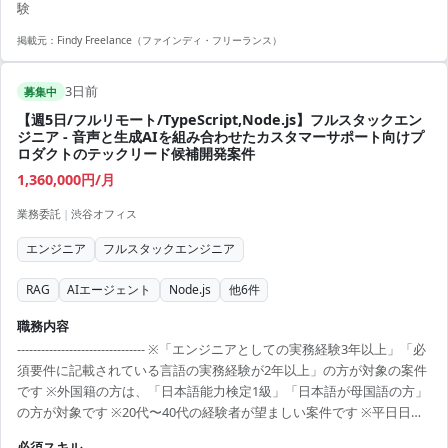
験
掲載元：
Findy Freelance（ファインディ・フリーランス）
3日前
募集中
【週5日/フルリモート/TypeScript,Node.js】フルスタックエン
ジニア - 音声と生成AIを組み合わせたカスタマーサポート向けプ
ロダクトのテックリード候補開発案件
1,360,000円/月
業務委託
|
渋谷オフィス
エンジニア
フルスタックエンジニア
RAG
AIエージェント
Node.js
他
6
件
職務内容
-------------------------------- ※「エンジニアとしての実務経験3年以上」「必
須要件に記載されている言語の実務経験が2年以上」の方が対象の案件
です ※外国籍の方は、「日本語能力検定1級」「日本語が母国語の方」
の方が対象です ※20代〜40代の経験者が望ましい案件です ※平日日中
での稼働が前提となります。 ※すでにFindy Freelanceで担当がついて
必須スキル