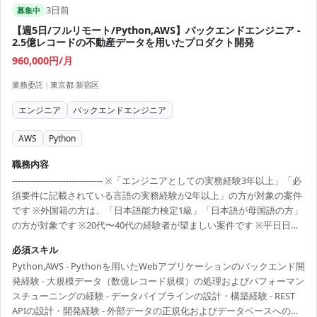
3日前
募集中
【週5日/フルリモート/Python,AWS】バックエンドエンジニア -
2.5億レコードの不動産データを用いたプロダクト開発
960,000円/月
業務委託
|
東京都 新宿区
エンジニア
バックエンドエンジニア
AWS
Python
職務内容
-------------------------------- ※「エンジニアとしての実務経験3年以上」「必
須要件に記載されている言語の実務経験が2年以上」の方が対象の案件
です ※外国籍の方は、「日本語能力検定1級」「日本語が母国語の方」
の方が対象です ※20代〜40代の経験者が望ましい案件です ※平日日中
での稼働が前提となります。 ※すでにFindy Freelanceで担当がついて
必須スキル
いる方は、直接ご連絡いただいた方がスムーズです ----------------------------
Python,AWS - Pythonを用いたWebアプリケーションのバックエンド開
---- - Pythonを用いた新機能のバックエンド開発 - 2.5億レコード規模の
発経験 - 大規模データ（数億レコード規模）の処理およびパフォーマン
データを扱うためのパフォーマンスを考慮した設計・実装...
スチューニングの経験 - データパイプラインの設計・構築経験 - REST
APIの設計・開発経験 - 外部データの正規化およびデータベースへの格