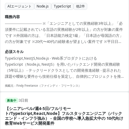
AIエージェント
Node.js
TypeScript
他
2
件
職務内容
-------------------------------- ※「エンジニアとしての実務経験3年以上」「必
須要件に記載されている言語の実務経験が2年以上」の方が対象の案件
です ※外国籍の方は、「日本語能力検定1級」「日本語が母国語の方」
の方が対象です ※20代〜40代の経験者が望ましい案件です ※平日日中
での稼働が前提となります。 ※すでにFindy Freelanceで担当がついて
必須スキル
いる方は、直接ご連絡いただいた方がスムーズです ----------------------------
TypeScript,NestJS,Node.js - Web系プロダクトにおける
---- - プロダクトおよびフィーチャーの企画・設計・実装・テスト・計
TypeScript（Node.js, NestJS）を用いたバックエンド開発の実務経験
測・改善 - プロダクトのバックエンド開発全般 - CI/CDパ...
（5年以上） - テックリードクラスとしての開発推進経験 - 提示された
課題や曖昧な要件から技術仕様を策定し、自律的にプロジェクトを推
進した経験 - 大規模または複雑なドメインモデルを持つプロダクトの開
掲載元：
Findy Freelance（ファインディ・フリーランス）
発経験（SaaS、EC、広告、メディアなど）
3日前
募集中
【シニアレベル/週4-5日/フルリモー
ト/TypeScript,React,Node】フルスタックエンジニア（バック
エンド・インフラ強み） - 全国の学校へ導入急拡大中の 10代向け
教育Webサービス開発案件