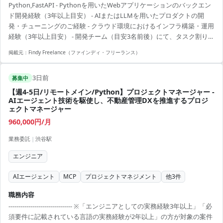
Python,FastAPI - Pythonを用いたWebアプリケーションのバックエン
---- - PjMと連携したクライアントの業務フロー・課題の整理 - エンジニ
ド開発経験（3年以上目安） - AIまたはLLMを用いたプロダクトの開
アへのタスク割り振り、品質管理（コードレビュー、アーキテク...
発・チューニングのご経験 - クラウド環境におけるインフラ構築・運用
経験（3年以上目安） - 開発チーム（目安3名前後）にて、タスク割り振
りや品質管理（コードレビュー、アーキテクチャ最適化など）に取り
掲載元：
Findy Freelance（ファインディ・フリーランス）
組んだ経験 - 期限が設定されている受託プロジェクトにおいて、クライ
アント課題を解決した経験
3日前
募集中
【週4-5日/リモートメイン/Python】プロジェクトマネージャー -
AIエージェント技術を駆使し、不動産管理DXを推進するプロジ
ェクトマネージャー
960,000円/月
業務委託
|
渋谷駅
エンジニア
AIエージェント
MCP
プロジェクトマネジメント
他
3
件
職務内容
-------------------------------- ※「エンジニアとしての実務経験3年以上」「必
須要件に記載されている言語の実務経験が2年以上」の方が対象の案件