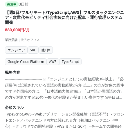
3日前
募集中
【週5日/フルリモート/TypeScript,AWS】フルスタックエンジニ
ア - 次世代モビリティ社会実装に向けた配車・運行管理システム
開発
880,000円/月
業務委託
|
渋谷オフィス
エンジニア
SRE
他
1
件
Google Cloud Platform
AWS
TypeScript
職務内容
-------------------------------- ※「エンジニアとしての実務経験3年以上」「必
須要件に記載されている言語の実務経験が2年以上」の方が対象の案件
です ※外国籍の方は、「日本語能力検定1級」「日本語が母国語の方」
の方が対象です ※20代〜40代の経験者が望ましい案件です ※平日日中
での稼働が前提となります。 ※すでにFindy Freelanceで担当がついて
必須スキル
いる方は、直接ご連絡いただいた方がスムーズです ----------------------------
TypeScript,AWS - Webアプリケーション開発経験（言語不問） - フロン
---- - 配車・配送／運行管理システムの設計・開発・運用 - 車両データ
トエンド／バックエンド両方に関われる方（初期はバックエンド中
（車載由来データ等）を扱うアプリケーションの実装 - バック...
心） - クラウドでの開発経験（AWS または GCP） - チームでの開発経