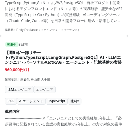
TypeScript,Python,Go,Next.js,AWS,PostgreSQL - 自社プロダクト開発
---- - Next.js＋TypeScriptを用いた自社プロダクトのエンドツーエンド
におけるモダンフロントエンド（Next.js等）の実務経験 - 型安全なAPI
な機能開発（フロントエンド〜API〜DB） - 新...
開発（TypeScript / Go / Python）の実務経験 - AIコーディングツール
（Claude Code, Cursor等）を日常の開発フローに組込・活用している
こと - 仕様が固まる前から自走できるオーナーシップ（High Agency）
掲載元：
Findy Freelance（ファインディ・フリーランス）
- フロントエンドからバックエンドAPI・DBまで一人で一貫して機能実
装できるスキル
3日前
募集中
【週5日/一部リモー
ト/Python,TypeScript,LangGraph,PostgreSQL】AI・LLMエ
ンジニア - パーソナルAIのRAG・エージェント・記憶基盤の実装
960,000円/月
業務委託
|
愛媛県 松山市 大手町
LLMエンジニア
エンジニア
RAG
AIエージェント
TypeScript
他
4
件
職務内容
-------------------------------- ※「エンジニアとしての実務経験3年以上」「必
須要件に記載されている言語の実務経験が2年以上」の方が対象の案件