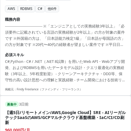
AWS
RDBMS
C#
他
6
件
職務内容
-------------------------------- ※「エンジニアとしての実務経験3年以上」「必
須要件に記載されている言語の実務経験が2年以上」の方が対象の案件
です ※外国籍の方は、「日本語能力検定1級」「日本語が母国語の方」
の方が対象です ※20代〜40代の経験者が望ましい案件です ※平日日中
での稼働が前提となります。 ※すでにFindy Freelanceで担当がついて
必須スキル
いる方は、直接ご連絡いただいた方がスムーズです ----------------------------
C#,Python - C# / .NET（.NET 8以降）を用いたWeb API・Webアプリ開
---- - API（C#）のコアアーキテクチャ設計 - コードレビュー、技術的ガ
発、およびRDBMSを用いたデータモデル設計・クエリ最適化の実務経
イドライン（型システム、クリーンアーキテクチャ、レビュー...
験（3年以上、5年程度歓迎） - クリーンアーキテクチャ・DDD等、保
守性の高い設計思想への理解と実践経験 - チーム開発における技術リー
ド経験（設計レビュー・ジュニア育成等）
掲載元：
Findy Freelance（ファインディ・フリーランス）
3日前
募集中
【週5日/リモートメイン/AWS,Google Cloud】SRE - AIリーガル
テックSaaSのAWS/GCPマルチクラウド基盤構築・IaC/CI/CD刷
新
960,000円/月