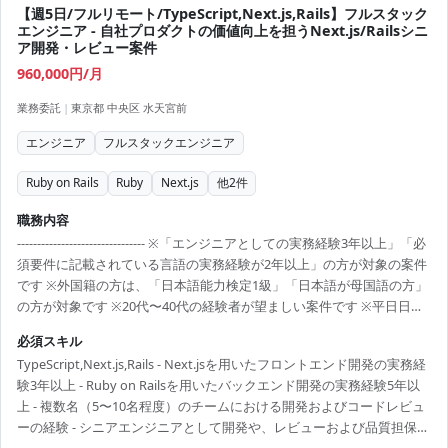
【週5日/フルリモート/TypeScript,Next.js,Rails】フルスタック
エンジニア - 自社プロダクトの価値向上を担うNext.js/Railsシニ
ア開発・レビュー案件
960,000円/月
業務委託
|
東京都 中央区 水天宮前
エンジニア
フルスタックエンジニア
Ruby on Rails
Ruby
Next.js
他
2
件
職務内容
-------------------------------- ※「エンジニアとしての実務経験3年以上」「必
須要件に記載されている言語の実務経験が2年以上」の方が対象の案件
です ※外国籍の方は、「日本語能力検定1級」「日本語が母国語の方」
の方が対象です ※20代〜40代の経験者が望ましい案件です ※平日日中
での稼働が前提となります。 ※すでにFindy Freelanceで担当がついて
必須スキル
いる方は、直接ご連絡いただいた方がスムーズです ----------------------------
TypeScript,Next.js,Rails - Next.jsを用いたフロントエンド開発の実務経
---- - 自社プロダクトにおける新機能開発および既存機能の改修 -
験3年以上 - Ruby on Railsを用いたバックエンド開発の実務経験5年以
Next.jsおよびRuby on Railsを用いたフロントエン...
上 - 複数名（5〜10名程度）のチームにおける開発およびコードレビュ
ーの経験 - シニアエンジニアとして開発や、レビューおよび品質担保を
行った経験