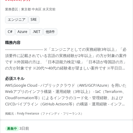
業務委託
|
東京都 中央区 水天宮前
エンジニア
SRE
C#
Azure
.NET
他
8
件
職務内容
-------------------------------- ※「エンジニアとしての実務経験3年以上」「必
須要件に記載されている言語の実務経験が2年以上」の方が対象の案件
です ※外国籍の方は、「日本語能力検定1級」「日本語が母国語の方」
の方が対象です ※20代〜40代の経験者が望ましい案件です ※平日日中
での稼働が前提となります。 ※すでにFindy Freelanceで担当がついて
必須スキル
いる方は、直接ご連絡いただいた方がスムーズです ----------------------------
AWS,Google Cloud - パブリッククラウド（AWS/GCP/Azure）を用いた
---- - AWS/GCP（C# API・Python AI基盤）のインフラ設計・運用 -
Webアプリのインフラ構築・運用経験（3年以上） - IaC（Terraform、
IaC（Terraform等）化、CI/CDパ...
CloudFormation等）によるインフラのコード化・管理経験、および
CI/CDパイプライン（GitHub Actions等）の構築・運用経験 - インフラ
専任者不在の環境で、ドキュメント整理・引き継ぎを一人称で主導で
掲載元：
Findy Freelance（ファインディ・フリーランス）
きる自走力
3日前
募集中