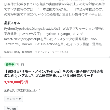
須要件に記載されている言語の実務経験が2年以上」の方が対象の案件
です ※外国籍の方は、「日本語能力検定1級」「日本語が母国語の方」
の方が対象です ※20代〜40代の経験者が望ましい案件です ※平日日中
での稼働が前提となります。 ※すでにFindy Freelanceで担当がついて
必須スキル
いる方は、直接ご連絡いただいた方がスムーズです ----------------------------
Python,TypeScript,Django,Next.js,AWS - Webアプリケーション開発の
---- 大手小売企業が委託先約800社に提供するコミュニケーション基盤
実務経験（10〜15年程度） - Python（Django）および
の設計・開発・運用業務。 【具体的な業務内容】 - Python（...
React/Next.js/TypeScriptを用いたフルスタックな開発経験 - AWS、
Terraform、Docker、GitHub Actionsを用いたインフラ構築・運用経験
- 基本設計から技術選定、詳細設計、実装、CI/CD、運用まで一気通貫
掲載元：
Findy Freelance（ファインディ・フリーランス）
で対応した経験
3日前
募集中
【週3-5日/リモートメイン/Python】その他 - 量子技術の社会実
装に向けたアルゴリズム研究開発および共同研究のリード
1,120,000円/月
業務委託
|
東京都 港区 虎ノ門
エンジニア
Python