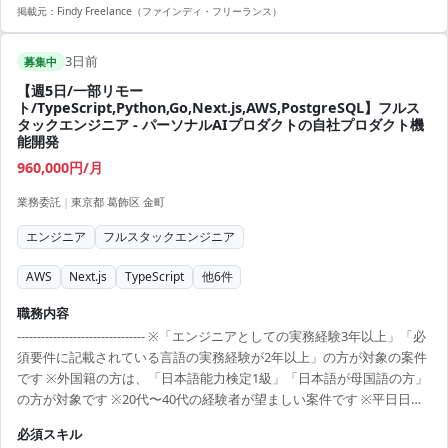
掲載元：
Findy Freelance（ファインディ・フリーランス）
3日前
募集中
【週5日/一部リモー
ト/TypeScript,Python,Go,Next.js,AWS,PostgreSQL】フルス
タックエンジニア - パーソナルAIプロダクトの自社プロダクト機
能開発
960,000円/月
業務委託
|
東京都 葛飾区 金町
エンジニア
フルスタックエンジニア
AWS
Next.js
TypeScript
他
6
件
職務内容
-------------------------------- ※「エンジニアとしての実務経験3年以上」「必
須要件に記載されている言語の実務経験が2年以上」の方が対象の案件
です ※外国籍の方は、「日本語能力検定1級」「日本語が母国語の方」
の方が対象です ※20代〜40代の経験者が望ましい案件です ※平日日中
での稼働が前提となります。 ※すでにFindy Freelanceで担当がついて
必須スキル
いる方は、直接ご連絡いただいた方がスムーズです ----------------------------