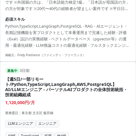
です ※外国籍の方は、「日本語能力検定1級」「日本語が母国語の方」
の方が対象です ※20代〜40代の経験者が望ましい案件です ※平日日中
での稼働が前提となります。 ※すでにFindy Freelanceで担当がついて
必須スキル
いる方は、直接ご連絡いただいた方がスムーズです ----------------------------
Python,TypeScript,LangGraph,PostgreSQL - RAG・AIエージェント・
---- - RAG、AIエージェント、長期記憶（メモリー）のライフサイクル管
長期記憶機能を実プロダクトとして本番運用まで完遂した経験 - 評価
理機能の実装・運用 - LLM出力の精度向上に向けた評価（Ev...
（Eval）設計の実務経験 - ベクトルデータベース（pgvector等）の運
用・最適化経験 - LLM推論コストの最適化経験 - フルスタックエンジニ
アとしての共通要件（モダンFW、型安全API、AIコーディングツール
掲載元：
Findy Freelance（ファインディ・フリーランス）
活用、自走力）
3日前
募集中
【週5日/一部リモー
ト/Python,TypeScript,LangGraph,AWS,PostgreSQL】
AI/LLMエンジニア - パーソナルAIプロダクトの全体技術統括・
技術組織組成
1,120,000円/月
業務委託
|
東京都 文京区 飯田橋
LLMエンジニア
エンジニア
AWS
TypeScript
採用
他
4
件