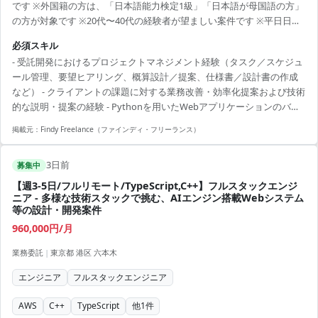
です ※外国籍の方は、「日本語能力検定1級」「日本語が母国語の方」
の方が対象です ※20代〜40代の経験者が望ましい案件です ※平日日中
での稼働が前提となります。 ※すでにFindy Freelanceで担当がついて
必須スキル
いる方は、直接ご連絡いただいた方がスムーズです ----------------------------
- 受託開発におけるプロジェクトマネジメント経験（タスク／スケジュ
---- - AI・エージェント技術を活用した業務変革プロジェクトの推進 - ク
ール管理、要望ヒアリング、概算設計／提案、仕様書／設計書の作成
ライアント企業へのヒアリングおよび要件定義、業務フローの整...
など） - クライアントの課題に対する業務改善・効率化提案および技術
的な説明・提案の経験 - Pythonを用いたWebアプリケーションのバッ
クエンド開発経験 - AIまたはLLMを用いたプロダクトの開発・チューニ
掲載元：
Findy Freelance（ファインディ・フリーランス）
ングのご経験 - クラウド環境におけるインフラ構築・運用経験
3日前
募集中
【週3-5日/フルリモート/TypeScript,C++】フルスタックエンジ
ニア - 多様な技術スタックで挑む、AIエンジン搭載Webシステム
等の設計・開発案件
960,000円/月
業務委託
|
東京都 港区 六本木
エンジニア
フルスタックエンジニア
AWS
C++
TypeScript
他
1
件