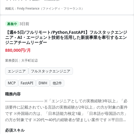
掲載元：
Findy Freelance（ファインディ・フリーランス）
3日前
募集中
【週4-5日/フルリモート/Python,FastAPI】フルスタックエンジ
ニア - AI・エージェント技術を活用した新規事業を牽引するエン
ジニアチームリーダー
880,000円/月
業務委託
|
大手町近辺
エンジニア
フルスタックエンジニア
MCP
FastAPI
DWH
他
2
件
職務内容
-------------------------------- ※「エンジニアとしての実務経験3年以上」「必
須要件に記載されている言語の実務経験が2年以上」の方が対象の案件
です ※外国籍の方は、「日本語能力検定1級」「日本語が母国語の方」
の方が対象です ※20代〜40代の経験者が望ましい案件です ※平日日中
での稼働が前提となります。 ※すでにFindy Freelanceで担当がついて
必須スキル
いる方は、直接ご連絡いただいた方がスムーズです ----------------------------