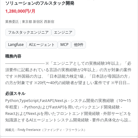
ソリューションのフルスタック開発
1,280,000円/月
業務委託
|
東京都 新宿区 西新宿
フルスタックエンジニア
エンジニア
Langfuse
AIエージェント
MCP
他
9
件
職務内容
-------------------------------- ※「エンジニアとしての実務経験3年以上」「必
須要件に記載されている言語の実務経験が2年以上」の方が対象の案件
です ※外国籍の方は、「日本語能力検定1級」「日本語が母国語の方」
の方が対象です ※20代〜40代の経験者が望ましい案件です ※平日日中
での稼働が前提となります。 ※すでにFindy Freelanceで担当がついて
必須スキル
いる方は、直接ご連絡いただいた方がスムーズです ----------------------------
Python,TypeScript,FastAPI,Next.js - システム開発の実務経験（10〜15
---- - 生成AIチャットのためのデータモデルおよびテーブル設計 - Excel
年程度） - PythonおよびFastAPIを用いたバックエンド開発経験 -
等のデータ取り込み・正規化、ETLパイプラインの構築 ...
ReactおよびNext.jsを用いたフロントエンド開発経験 - 外部サービスを
知識源とするAIエージェントシステム開発経験 - 要件の具体化から設
計・実装・本番化までを一人称で推進できる能力
掲載元：
Findy Freelance（ファインディ・フリーランス）