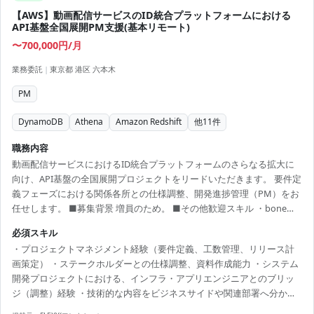
【AWS】動画配信サービスのID統合プラットフォームにおける
API基盤全国展開PM支援(基本リモート)
〜700,000円/月
業務委託
|
東京都 港区 六本木
PM
DynamoDB
Athena
Amazon Redshift
他
11
件
職務内容
動画配信サービスにおけるID統合プラットフォームのさらなる拡大に
向け、API基盤の全国展開プロジェクトをリードいただきます。 要件定
義フェーズにおける関係各所との仕様調整、開発進捗管理（PM）をお
任せします。 ■募集背景 増員のため。 ■その他歓迎スキル ・boneや
echoなどのGo言語Webフレームワークを用いた開発経験（※実務問わ
必須スキル
ず1年以上） ・SQL（NoSQL含む）を使ったDBプログラミングの開発
・プロジェクトマネジメント経験（要件定義、工数管理、リリース計
経験 ・構成管理ツール（Ansible、Terraformなど）、Infrastructure as
画策定） ・ステークホルダーとの仕様調整、資料作成能力 ・システム
Codeを利用した構築、運用経験 ・Linux/Windows環境の構築、運用、
開発プロジェクトにおける、インフラ・アプリエンジニアとのブリッ
トラブルシュートの経験 ・ネットワーク...
ジ（調整）経験 ・技術的な内容をビジネスサイドや関連部署へ分かり
やすく翻訳・説明できるコミュニケーション能力 ・AWS等のパブリッ