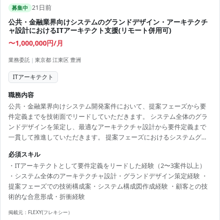
21日前
募集中
公共・金融業界向けシステムのグランドデザイン・アーキテクチ
ャ設計におけるITアーキテクト支援(リモート併用可)
〜1,000,000円/月
業務委託
|
東京都 江東区 豊洲
ITアーキテクト
職務内容
公共・金融業界向けシステム開発案件において、提案フェーズから要
件定義までを技術面でリードしていただきます。 システム全体のグラ
ンドデザインを策定し、最適なアーキテクチャ設計から要件定義まで
一貫して推進していただきます。 提案フェーズにおけるシステムグラ
ンドデザイン・アーキテクチャ設計や、システム構成図・技術構成案
必須スキル
の作成を行います。 ビジネス要件・技術要件を踏まえたシステム全体
・ITアーキテクトとして要件定義をリードした経験（2〜3案件以上）
設計や、顧客との技術的な合意形成・各種折衝も担当していただきま
・システム全体のアーキテクチャ設計・グランドデザイン策定経験 ・
す。 ■募集背景 人員不足のため。
提案フェーズでの技術構成案・システム構成図作成経験 ・顧客との技
術的な合意形成・折衝経験
掲載元：
FLEXY(フレキシー）