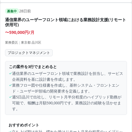
28日前
募集中
通信業界のユーザーフロント領域における業務設計支援(リモート
併用可)
〜590,000円/月
業務委託
|
東京都 品川区
プロジェクトマネジメント
この案件を3行でまとめると
✓
通信業界のユーザーフロント領域で業務設計を担当し、サービス
企画資料を基に設計書を作成します。
✓
業務フロー図や仕様書を作成し、基幹システム・フロントエン
ド・ユーザーIF領域の開発要求を定義します。
✓
週5日品川で出社し、リモート月半分程度のハイブリッド勤務が
可能で、報酬は月額590,000円です。業務設計の経験を活かせま
す。
おすすめポイント
✓
立ち上げ期は出社、慣れた後はリモート月半分程度のハイブリッ