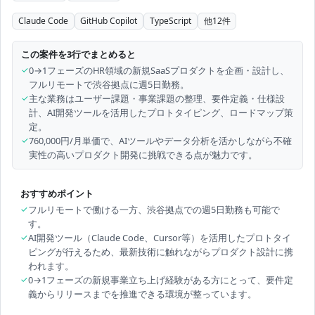
Claude Code
GitHub Copilot
TypeScript
他
12
件
この案件を3行でまとめると
✓
0→1フェーズのHR領域の新規SaaSプロダクトを企画・設計し、
フルリモートで渋谷拠点に週5日勤務。
✓
主な業務はユーザー課題・事業課題の整理、要件定義・仕様設
計、AI開発ツールを活用したプロトタイピング、ロードマップ策
定。
✓
760,000円/月単価で、AIツールやデータ分析を活かしながら不確
実性の高いプロダクト開発に挑戦できる点が魅力です。
おすすめポイント
✓
フルリモートで働ける一方、渋谷拠点での週5日勤務も可能で
す。
✓
AI開発ツール（Claude Code、Cursor等）を活用したプロトタイ
ピングが行えるため、最新技術に触れながらプロダクト設計に携
われます。
✓
0→1フェーズの新規事業立ち上げ経験がある方にとって、要件定
義からリリースまでを推進できる環境が整っています。