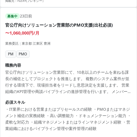
掲載元：
FLEXY(フレキシー）
ククラウドを利用したサービス開発・運用の知見 ・Webアプリケーシ
ョン開発の基本的な知見（Go言語等のモダンな技術環境への理解）
23日前
募集中
官公庁向けソリューション営業部のPMO支援(出社必須)
〜1,060,000円/月
業務委託
|
東京都 江東区 豊洲
PM
PMO
職務内容
官公庁向けソリューション営業部にて、10名以上のチームを束ねる課
長の補佐としてプロジェクトを推進します。 複数のシステム案件が並
行する環境下で、現場担当者をリードし意思決定を支援します。 営業
組織のKPI管理や商談パイプラインの進捗管理を行います。 メンバーの
状況把握およびフォロー、組織課題の可視化・改善推進を担います。
必須スキル
ラインマネジメントに近い役割として、営業と開発の調整やプロジェ
・IT業界における営業またはプリセールスの経験 ・PMOまたはマネジ
クトの円滑化を推進します。 ■募集背景 人員不足のため。
メント補佐の実務経験 ・高い調整能力 ・ドキュメンテーション能力 ・
柔軟な対応力 ・組織マネジメントまたはラインマネジメント経験 ・営
業組織におけるパイプライン管理や案件管理の経験