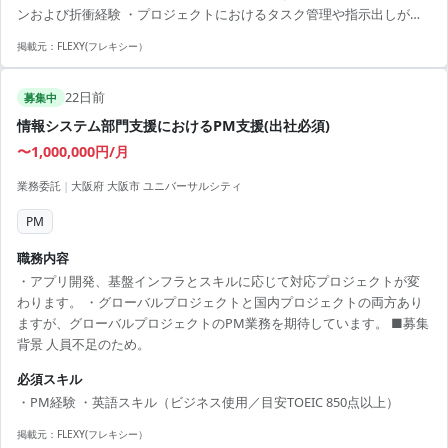
ンおよび折衝経験 ・プロジェクトにおけるタスク管理や指示出しがで
基本リモート、週1回程度出社の可能性あり
きる高い推進力
掲載元：
FLEXY(フレキシー）
22日前
募集中
情報システム部門支援におけるPM支援(出社必須)
〜1,000,000円/月
業務委託
|
大阪府 大阪市 ユニバーサルシティ
PM
職務内容
・アプリ開発、基盤インフラとスキルに応じて対応プロジェクトが変
わります。 ・グローバルプロジェクトと国内プロジェクトの両方あり
ますが、グローバルプロジェクトのPM業務を期待しています。 ■募集
背景 人員不足のため。
必須スキル
・PM経験 ・英語スキル（ビジネス使用／目安TOEIC 850点以上）
掲載元：
FLEXY(フレキシー）