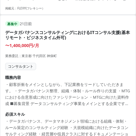
ネスにおける実用英語活用経験（スピーキング含む）
掲載元：
FLEXY(フレキシー）
21日前
募集中
データガバナンスコンサルティングにおけるITコンサル支援(基本
リモート・ビジネスタイム外可)
〜1,400,000円/月
業務委託
|
東京都 千代田区 神保町
コンサルタント
職務内容
・顧客折衝をメインとしながら、下記業務をリードしていただきま
す。 ・データガバナンス整理、組織・体制・ルール作りの支援 ・MTG
における合意形成に向けたファシリテーション ・MTGに向けた資料作
成 ■募集背景 データコンサルティング事業をメインとする企業です。
今回は、都市開発プロジェクトを主導している大手通信会社からの依
必須スキル
頼で、データガバナンスの構築に向けてコンサルティングをしていた
・データガバナンス、データマネジメント領域における組織・体制・
だきたいとの相談です。 複数社が関わる会議体の中で、データガバナ
ルール策定のコンサルティング経験 ・大規模組織に向けたデータコン
ンスに関する協議を主導し、合意形成を促す必要があります。当該企
サルティング経験 ・経営層や役員クラスに対するドキュメンテーショ
業内でのリソース不足により募集することとなりました。 ※働き方：