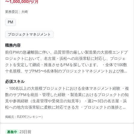
〜1,000,000円/月
業務委託
|
大崎
PM
プロジェクトマネジメント
職務内容
前任PMの急遽離脱に伴い、品質管理の厳しい製造業の大規模エンドプ
ロジェクトにおいて、名古屋・浜松への出張常駐に対応し、プロジェ
クトを安定して継続・推進させるPMを探しています。 ・全体で100数
十名規模、サブPM5〜6名体制のプロジェクトマネジメントおよび推
進・管理 ・エンド顧客との折衝・カウンター対応 ・顧客への週次/月次
必須スキル
進捗報告・月次報告 ・前任PMからのプロジェクト引き継ぎ（8月中完
・100名以上の大規模プロジェクトにおける全体マネジメント経験 ・複
了目途） ・デリバリーの納期のフォロー等 ■募集背景 浜松の製造業の
数のサブPMを統括・管理した経験 ・製造業におけるプロジェクトの知
エンド案件において、PMを務めていた前任者が家庭の事情により急遽
見や参画経験（生産管理や受発注の知見等） ・週2〜3日の名古屋・浜
離脱することとなったためです。全体で100数十名規模のプロジェクト
松への地方出張常駐に柔軟に対応できる方 ・プロジェクトの進捗とコ
推進に支障が出ないよう、8月中に引き継ぎ...
ストを予算という「金額」で数値化し、スケジュールとコストパフォ
掲載元：
FLEXY(フレキシー）
ーマンスを客観的に管理した経験（EVM）
23日前
募集中