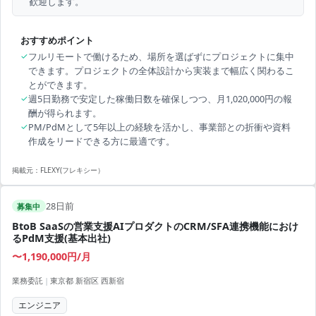
歓迎します。
おすすめポイント
✓
フルリモートで働けるため、場所を選ばずにプロジェクトに集中
できます。プロジェクトの全体設計から実装まで幅広く関わるこ
とができます。
✓
週5日勤務で安定した稼働日数を確保しつつ、月1,020,000円の報
酬が得られます。
✓
PM/PdMとして5年以上の経験を活かし、事業部との折衝や資料
作成をリードできる方に最適です。
掲載元：
FLEXY(フレキシー）
28日前
募集中
BtoB SaaSの営業支援AIプロダクトのCRM/SFA連携機能におけ
るPdM支援(基本出社)
〜1,190,000円/月
業務委託
|
東京都 新宿区 西新宿
エンジニア