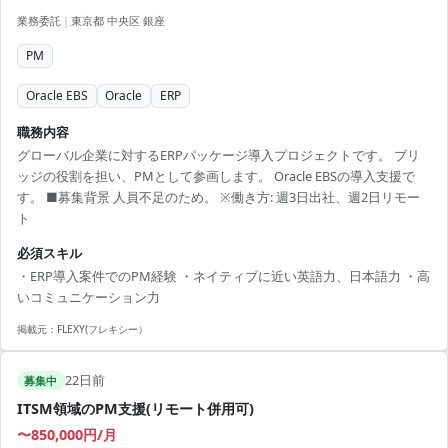
業務委託
|
東京都 中央区 銀座
PM
Oracle EBS
Oracle
ERP
職務内容
グローバル企業に対するERPパッケージ導入プロジェクトです。 ブリ
ッジの役割を担い、PMとして参画します。 Oracle EBSの導入支援で
す。 ■募集背景 人員不足のため。 ※働き方: 週3日出社、週2日リモー
ト
必須スキル
・ERP導入案件でのPM経験 ・ネイティブに近い英語力、日本語力 ・高
いコミュニケーション力
掲載元：
FLEXY(フレキシー）
22日前
募集中
ITSM領域のPM支援(リモート併用可)
〜850,000円/月