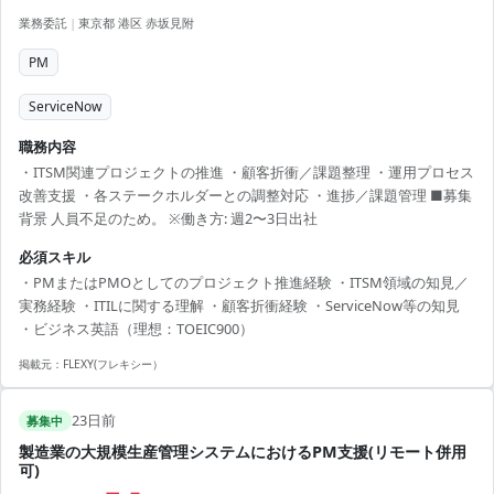
業務委託
|
東京都 港区 赤坂見附
PM
ServiceNow
職務内容
・ITSM関連プロジェクトの推進 ・顧客折衝／課題整理 ・運用プロセス
改善支援 ・各ステークホルダーとの調整対応 ・進捗／課題管理 ■募集
背景 人員不足のため。 ※働き方: 週2〜3日出社
必須スキル
・PMまたはPMOとしてのプロジェクト推進経験 ・ITSM領域の知見／
実務経験 ・ITILに関する理解 ・顧客折衝経験 ・ServiceNow等の知見
・ビジネス英語（理想：TOEIC900）
掲載元：
FLEXY(フレキシー）
23日前
募集中
製造業の大規模生産管理システムにおけるPM支援(リモート併用
可)