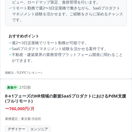
ビュー、ロードマップ策定、進捗管理を行います。
✓
リモート勤務で週2〜3日淀屋橋で働きながら、SaaSプロダクト
マネジメント経験を活かせます。ご経験をさらに深めるチャンス
です。
おすすめポイント
✓
週2〜3日淀屋橋でリモート勤務が可能です。
✓
SaaSプロダクトマネジメント経験を活かせる案件です。
✓
不動産・建築業界の業務管理プラットフォーム開発に関わること
ができます。
掲載元：
FLEXY(フレキシー）
27日前
募集中
0→1フェーズのHR領域の新規SaaSプロダクトにおけるPdM支援
(フルリモート)
〜760,000円/月
業務委託
|
東京都 渋谷区
デザイナー
エンジニア