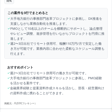
RPA
この案件を3行でまとめると
✓
大手地方銀行の事務部門改革プロジェクトに参画し、DX推進を
支援しながら業務自動化を推進します。
✓
PMOとして10名以上のチームを横断的にサポートし、論点整理
やレビュー調整、進捗管理を行いながらプロジェクトを円滑に推
進します。
✓
週2〜3日出社でリモート併用可、報酬110万円/月で安定した働
き方が可能です。業務内容に合わせた柔軟なスケジュール調整も
行えます。
おすすめポイント
✓
週2〜3日出社でリモート併用可の働き方が可能です。
✓
大手地方銀行の事務部門改革プロジェクトに参画し、PMO経験
を活かせる案件です。
✓
金融業界経験と提案資料作成スキルを活かし、部長・経営層向け
の資料作成に携わることができます。
掲載元：
FLEXY(フレキシー）