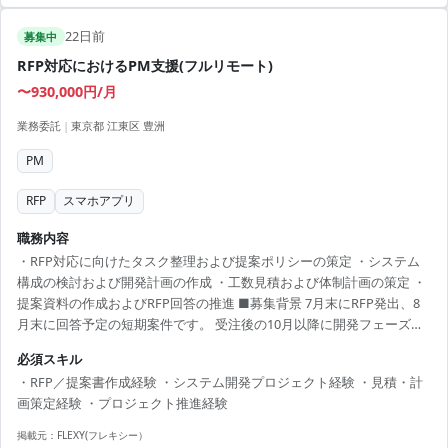
22日前
募集中
RFP対応におけるPM支援(フルリモート)
〜930,000円/月
業務委託
|
東京都 江東区 豊洲
PM
RFP
スマホアプリ
職務内容
・RFP対応に向けたタスク整理および提案ポリシーの策定 ・システム
構成の検討および開発計画の作成 ・工数見積および体制計画の策定 ・
提案資料の作成およびRFP回答の推進 ■募集背景 7月末にRFP発出、8
月末に回答予定の短期案件です。 受注後の10月以降に開発フェーズで
の増員が見込まれています。 ※働き方：フルリモート（必要に応じて
必須スキル
対面）
・RFP／提案書作成経験 ・システム開発プロジェクト経験 ・見積・計
画策定経験 ・プロジェクト推進経験
掲載元：
FLEXY(フレキシー）