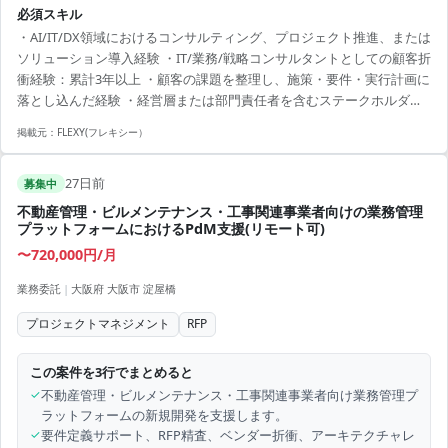
とが求められます。 ・経営層・部門責任者・現場担当者へのヒアリン
必須スキル
グ ・全社/部門のAXビジョン策定支援 ・業務棚卸し、課題構造化、AX
・AI/IT/DX領域におけるコンサルティング、プロジェクト推進、または
テーマの抽出 ・AX化テーマの優先順位づけ、ロードマップ策定 ・KPI
ソリューション導入経験 ・IT/業務/戦略コンサルタントとしての顧客折
設計、ROI設計、経営インパクトの整理 ・推進体制・会議体・意思決
衝経験：累計3年以上 ・顧客の課題を整理し、施策・要件・実行計画に
定プロセスの設計 ・システムのAs-Is/To-Be整理 ・データアセスメン
落とし込んだ経験 ・経営層または部門責任者を含むステークホルダー
ト、データ整備方針の策定 ・セ...
との合意形成経験 ・複数関係者を巻き込みながらプロジェクトを前進
掲載元：
FLEXY(フレキシー）
させた経験 ・日本語での高いコミュニケーション能力（顧客折衝、資
料作成、合意形成が可能なレベル）
27日前
募集中
不動産管理・ビルメンテナンス・工事関連事業者向けの業務管理
プラットフォームにおけるPdM支援(リモート可)
〜720,000円/月
業務委託
|
大阪府 大阪市 淀屋橋
プロジェクトマネジメント
RFP
この案件を3行でまとめると
✓
不動産管理・ビルメンテナンス・工事関連事業者向け業務管理プ
ラットフォームの新規開発を支援します。
✓
要件定義サポート、RFP精査、ベンダー折衝、アーキテクチャレ