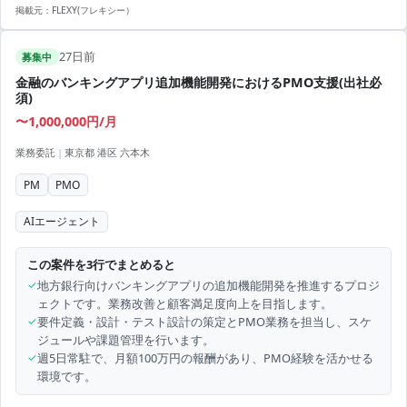
掲載元：
FLEXY(フレキシー）
27日前
募集中
金融のバンキングアプリ追加機能開発におけるPMO支援(出社必
須)
〜1,000,000円/月
業務委託
|
東京都 港区 六本木
PM
PMO
AIエージェント
この案件を3行でまとめると
✓
地方銀行向けバンキングアプリの追加機能開発を推進するプロジ
ェクトです。業務改善と顧客満足度向上を目指します。
✓
要件定義・設計・テスト設計の策定とPMO業務を担当し、スケ
ジュールや課題管理を行います。
✓
週5日常駐で、月額100万円の報酬があり、PMO経験を活かせる
環境です。