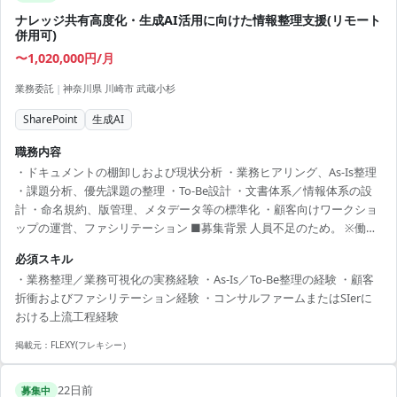
ナレッジ共有高度化・生成AI活用に向けた情報整理支援(リモート
併用可)
〜1,020,000円/月
業務委託
|
神奈川県 川崎市 武蔵小杉
SharePoint
生成AI
職務内容
・ドキュメントの棚卸しおよび現状分析 ・業務ヒアリング、As-Is整理
・課題分析、優先課題の整理 ・To-Be設計 ・文書体系／情報体系の設
計 ・命名規約、版管理、メタデータ等の標準化 ・顧客向けワークショ
ップの運営、ファシリテーション ■募集背景 人員不足のため。 ※働き
方: 週2日出社
必須スキル
・業務整理／業務可視化の実務経験 ・As-Is／To-Be整理の経験 ・顧客
折衝およびファシリテーション経験 ・コンサルファームまたはSIerに
おける上流工程経験
掲載元：
FLEXY(フレキシー）
22日前
募集中