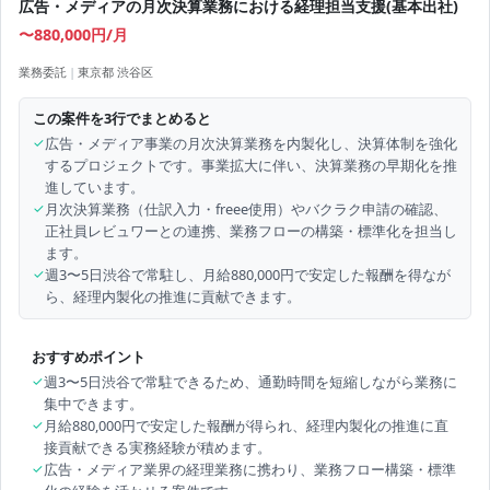
広告・メディアの月次決算業務における経理担当支援(基本出社)
〜880,000円/月
業務委託
|
東京都 渋谷区
この案件を3行でまとめると
✓
広告・メディア事業の月次決算業務を内製化し、決算体制を強化
するプロジェクトです。事業拡大に伴い、決算業務の早期化を推
進しています。
✓
月次決算業務（仕訳入力・freee使用）やバクラク申請の確認、
正社員レビュワーとの連携、業務フローの構築・標準化を担当し
ます。
✓
週3〜5日渋谷で常駐し、月給880,000円で安定した報酬を得なが
ら、経理内製化の推進に貢献できます。
おすすめポイント
✓
週3〜5日渋谷で常駐できるため、通勤時間を短縮しながら業務に
集中できます。
✓
月給880,000円で安定した報酬が得られ、経理内製化の推進に直
接貢献できる実務経験が積めます。
✓
広告・メディア業界の経理業務に携わり、業務フロー構築・標準