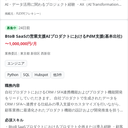
AI・データ活用に関わるプロジェクト経験 ・AX（AI Transformation）
衝・リレーション構築：継続案件・拡大案件につなげる信頼関係の...
戦略立案経験：企業のAI活用戦略の策定、ロードマップ作成、組織変
掲載元：
FLEXY(フレキシー）
革の推進経験
24日前
募集中
BtoB SaaSの営業支援AIプロダクトにおけるPdM支援(基本出社)
〜1,000,000円/月
業務委託
|
東京都 新宿区 西新宿
エンジニア
Python
SQL
Hubspot
他
3
件
職務内容
自社プロダクトにおけるCRM / SFA連携機能およびプロダクト機能開発
をリードしていただきます。 自社プロダクトで生成されたデータを
CRM / SFAへ連携する仕組みの導入支援やカスタマイズを行いながら、
顧客業務に最適化されたプロダクト機能の設計および開発推進を担う
ポジションです。 顧客要件の整理、プロダクト仕様設計、エンジニア
必須スキル
との連携を通じて、営業支援向けAIプロダクトの機能開発および改善
・BtoB SaaSプロダクトにおけるプロダクト企画または導入経験 ・顧客
を推進していただきます。 ◯CRM / SFA連携の導入および設定 ・自社