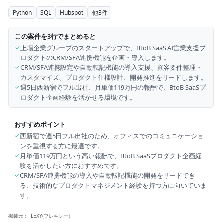
Python
SQL
Hubspot
他
3
件
この案件を3行でまとめると
✓
上場企業グループのスタートアップで、BtoB SaaS AI営業支援プ
ロダクトのCRM/SFA連携機能を企画・導入します。
✓
CRM/SFA連携設定や自動転記機能の導入支援、顧客要件整理・
カスタマイズ、プロダクト仕様設計、開発推進をリードします。
✓
週5日西新宿でフル出社、月単価119万円の報酬で、BtoB SaaSプ
ロダクト企画経験を活かせる環境です。
おすすめポイント
✓
西新宿で週5日フル出社のため、オフィスでのコミュニケーショ
ンを重視する方に最適です。
✓
月単価119万円という高い報酬で、BtoB SaaSプロダクト企画経
験を活かしたい方におすすめです。
✓
CRM/SFA連携機能の導入や自動転記機能の開発をリードでき
る、技術的なプロダクトマネジメント経験を持つ方に向いていま
す。
掲載元：
FLEXY(フレキシー）