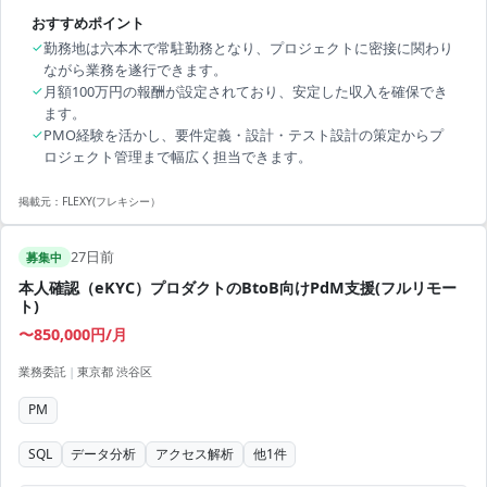
おすすめポイント
✓
勤務地は六本木で常駐勤務となり、プロジェクトに密接に関わり
ながら業務を遂行できます。
✓
月額100万円の報酬が設定されており、安定した収入を確保でき
ます。
✓
PMO経験を活かし、要件定義・設計・テスト設計の策定からプ
ロジェクト管理まで幅広く担当できます。
掲載元：
FLEXY(フレキシー）
27日前
募集中
本人確認（eKYC）プロダクトのBtoB向けPdM支援(フルリモー
ト)
〜850,000円/月
業務委託
|
東京都 渋谷区
PM
SQL
データ分析
アクセス解析
他
1
件