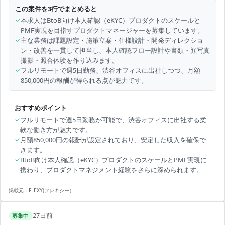
この案件を3行でまとめると
✓
本求人はBtoB向け本人確認（eKYC）プロダクトのスケールと
PMF実現を目指すプロダクトマネージャーを募集しています。
✓
主な業務は課題設定・施策立案・仕様設計・開発ディレクショ
ン・改善を一貫して担当し、本人確認フロー設計や書類・顔写真
撮影・照合体験を作り込みます。
✓
フルリモートで週5日勤務、渋谷オフィスに出社しつつ、月額
850,000円の報酬が得られる点が魅力です。
おすすめポイント
✓
フルリモートで週5日勤務が可能で、渋谷オフィスに出社する柔
軟な働き方が魅力です。
✓
月額850,000円の報酬が設定されており、安定した収入を確保で
きます。
✓
BtoB向け本人確認（eKYC）プロダクトのスケールとPMF実現に
携わり、プロダクトマネジメント経験をさらに深められます。
掲載元：
FLEXY(フレキシー）
27日前
募集中