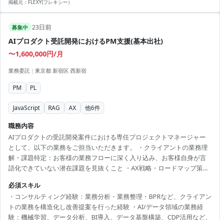
掲載元：
FLEXY(フレキシー）
23日前
募集中
AIプロダクト受託開発におけるPM支援(基本出社)
〜1,600,000円/月
業務委託
|
東京都 新宿区 西新宿
PM
PL
JavaScript
RAG
AX
他
6
件
職務内容
AIプロダクトの受託開発案件における専任プロジェクトマネージャー
として、以下の業務をご担当いただきます。 ・クライアントの業務理
解・課題特定：お客様の業務フローに深く入り込み、お客様自身が言
語化できていない潜在課題を見抜くこと ・AX戦略・ロードマップ策
定：AI活用の全体戦略を描き、段階的な導入計画を提案すること ・提
必須スキル
案活動・営業同行：案件獲得に向けた提案書作成、顧客へのプレゼン
・コンサルティング経験：業務分析・業務整理・BPRなど、クライアン
テーション ・要件定義・仕様策定：PRD／要件定義書／仕様書の作
トの業務を構造化し改善提案を行った経験 ・AI/データ領域の業務経
成、顧客との合意形成 ・プロジェクトマネジメント：開発チーム（社
験：機械学習、データ分析、BI導入、データ基盤構築、CDP活用など、
内外）のマネジメント、スケジュール・品質・コスト管理 ・顧客折