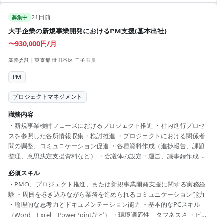
21日前
募集中
大手企業の新規事業開発におけるPM支援(基本出社)
〜930,000円/月
業務委託
|
東京都 世田谷区 二子玉川
PM
プロジェクトマネジメント
職務内容
・新規事業検討フェーズにおけるプロジェクト推進 ・社内進行プロセ
スを参照した各所情報収集・検討推進 ・プロジェクトにおける関係者
間の調整、コミュニケーション促進 ・各種資料作成（進捗報告、課題
整理、意思決定支援資料など） ・会議体の設定・運営、議事録作成 ・
社内外のステークホルダーとの連携・調整 ■募集背景 人員不足のた
必須スキル
め。
・PMO、プロジェクト推進、または新規事業開発支援に関する実務経
験 ・周囲を巻き込みながら業務を進められるコミュニケーション能力
・論理的な思考力とドキュメンテーション能力 ・基本的なPCスキル
（Word、Excel、PowerPointなど） ・環境適応性、タフネスさ ・ビジ