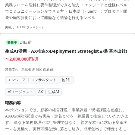
業務フローを理解し要件整理ができる能力 ・エンジニアと仕様レベル
プロダクトとCRM / SFAのデータ連携設定 ・自動転記機能の導入支援
でコミュニケーションができる方 ・日本語（Fluent）：プロダクト開
・顧客環境に合わせた設定およびチューニング ・顧客とのコミュニケ
発や顧客折衝において齟齬なく議論を行えるレベル
ーションによる要件整理 ...
掲載元：
FLEXY(フレキシー）
24日前
募集中
生成AI活用・AX推進のDeployment Strategist支援(基本出社)
〜2,000,000円/月
業務委託
|
東京都 新宿区 西新宿
エンジニア
コンサルタント
他
2
件
AIエージェント
AX
生成AI
職務内容
本ポジションでは、顧客の経営課題・事業課題・現場課題を起点に、
AI/AXの構想策定から実装・定着までを一気通貫で推進していただきま
す。 単なる業務整理や進行管理ではなく、顧客が本当に求める変革テ
ーマを見極め、実行可能な形に落とし込み、成果創出まで伴走するこ