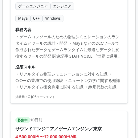
ゲームエンジニア
エンジニア
Maya
C++
Windows
職務内容
・ゲームコンソールのための物理シミュレーションのラン
タイムとツールの設計・開発 ・Maya などのDCCツールで
作成されたデータをゲームランタイムに最適なデータに変
換するツールの開発 関連記事 STAFF VOICE 『世界に通用す
るゲームでユーザーの方々を楽しませる。』
必須スキル
https://magazine.cygames.co.jp/staffvoice/7321
・リアルタイム物理シミュレーションに対する知識 ・
C/C++ の業務での使用経験 ・ニュートン力学に関する知識
・リアルタイム衝突判定に関する知識 ・線形代数の知識
掲載元：
G-JOBエージェント
10日前
募集中
サウンドエンジニア／ゲームエンジン／東京
4,500,000円〜12,000,000円/年