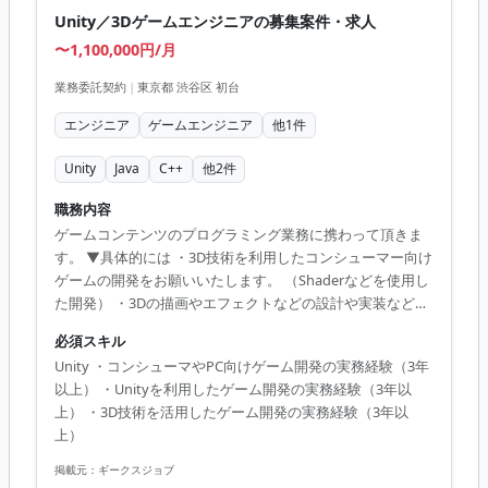
Unity／3Dゲームエンジニアの募集案件・求人
〜1,100,000円/月
業務委託契約
|
東京都 渋谷区 初台
エンジニア
ゲームエンジニア
他
1
件
Unity
Java
C++
他
2
件
職務内容
ゲームコンテンツのプログラミング業務に携わって頂きま
す。 ▼具体的には ・3D技術を利用したコンシューマー向け
ゲームの開発をお願いいたします。 （Shaderなどを使用し
た開発） ・3Dの描画やエフェクトなどの設計や実装などを
お願いする予定でございます。 ・直近ではPCゲームの開発
必須スキル
がメインになりますが、ゆくゆくは家庭用ゲーム機などに
Unity ・コンシューマやPC向けゲーム開発の実務経験（3年
も携わって頂く可能性がございます。
以上） ・Unityを利用したゲーム開発の実務経験（3年以
上） ・3D技術を活用したゲーム開発の実務経験（3年以
上）
掲載元：
ギークスジョブ