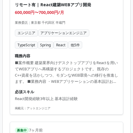
リモート有 | React建築WEBアプリ開発
600,000円〜700,000円/月
業務委託
|
東京都 千代田区 半蔵門
エンジニア
アプリケーションエンジニア
TypeScript
Spring
React
他
5
件
職務内容
■案件概要 建築業界向けデスクトップアプリをReactを用い
てWEBアプリへ再構築するプロジェクトです。 既存の
C++資産を活かしつつ、モダンなWEB環境への移行を推進し
ます。 ■業務内容 ・WEBアプリケーションの基本設計およ
び詳細設計の策定。 ・Reactを用いたフロントエンド実装お
必須スキル
よびコンポーネント開発。 ・既存C++ロジックのWEB環境
React開発経験3年以上 基本設計経験
への移植および最適化。 ■開発環境 JavaScript, TypeScript,
Java, C++, React, Spring, Azure
掲載元：
アットエンジニア
7ヶ月前
募集中