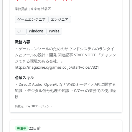
業務委託
|
東京都 渋谷区
ゲームエンジニア
エンジニア
C++
Windows
Wwise
職務内容
・ゲームコンソールのためのサウンドシステムのランタイ
ムとツールの設計・開発 関連記事 STAFF VOICE 『チャレン
ジできる環境のある会社。』
https://magazine.cygames.co.jp/staffvoice/7321
必須スキル
・DirectX Audio, OpenAL などの3DオーディオAPIに関する
知識 ・デジタル信号処理の知識 ・C/C++ の業務での使用経
験
掲載元：
G-JOBエージェント
22日前
募集中