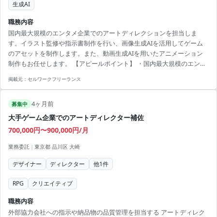
生成AI
職務内容
国内最大規模のエンタメ企業でのアートディレクションを担当しま
す。イラスト監修や指示書制作を行い、画像生成AIを活用してゲーム
のアセットを制作します。また、動画生成AIを用いたアニメーション
制作もお任せします。 【アピールポイント】 ・国内最大規模のエンタ
メサービスでアートディレクターの経験を積める ・AI技術を活用し、
掲載元：
セルワークフリーランス
自分の才能を伸ばし可能性を広げられる ・少数精鋭チームで主体的に
動ける環境で、課題解決に取り組める
4ヶ月前
募集中
大手ゲーム企業でのアートディレクター補佐
700,000円〜900,000円/月
業務委託
|
東京都 品川区 大崎
デザイナー
ディレクター
他
1
件
RPG
クリエイティブ
職務内容
外部協力会社への指示や納品物の品質管理を担当する アートディレク