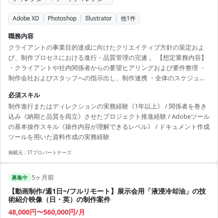
Adobe XD
Photoshop
Illustrator
他
1
件
職務内容
クライアントの事業目的達成に向けたクリエイティブ方針の策定およ
び、制作プロセスにおける進行・品質管理の完遂 。 【想定業務内容】
・クライアントや社内関係者からの要望ヒアリングおよび要件整理 ・
制作会社およびスタッフへの指示出し、制作連携 ・全体のスケジュー
ル管理および進行管理 ・クリエイティブの品質管理および改善指示 ・
必須スキル
経験に応じたクリエイティブ方針の策定や構成案の作成 【体制(人数/
制作進行またはディレクションの実務経験《1年以上》 / 関係者を巻き
構成)】 確認中
込み《納期と品質を両立》させたプロジェクト推進経験 / Adobeツール
の基本操作スキル《操作内容が理解できるレベル》 / ドキュメント作成
ツールを用いた資料作成の実務経験
掲載元：
ITプロパートナーズ
5ヶ月前
募集中
【動画制作/週1日~/フルリモート】展示会用「液浸冷却油」の技
術紹介映像（日・英）の制作案件
48,000円〜560,000円/月