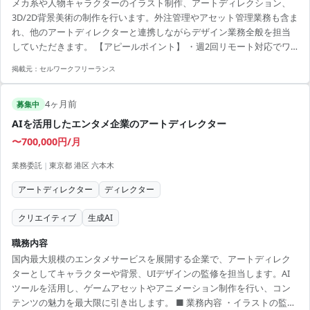
メカ系や人物キャラクターのイラスト制作、アートディレクション、
3D/2D背景美術の制作を行います。外注管理やアセット管理業務も含ま
れ、他のアートディレクターと連携しながらデザイン業務全般を担当
していただきます。 【アピールポイント】 ・週2回リモート対応でワ
ークライフバランスを実現 ・渋谷拠点での勤務でアクセス良好 ・幅広
掲載元：
セルワークフリーランス
いデザイン業務を経験できるチャンス ・実務を通じて業界でのキャリ
アアップが可能 ・ゲーム業界のスキルを活かせるポジション
4ヶ月前
募集中
AIを活用したエンタメ企業のアートディレクター
〜700,000円/月
業務委託
|
東京都 港区 六本木
アートディレクター
ディレクター
クリエイティブ
生成AI
職務内容
国内最大規模のエンタメサービスを展開する企業で、アートディレク
ターとしてキャラクターや背景、UIデザインの監修を担当します。AI
ツールを活用し、ゲームアセットやアニメーション制作を行い、コン
テンツの魅力を最大限に引き出します。 ■ 業務内容 ・イラストの監修