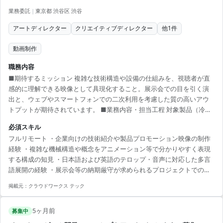
業務委託
|
東京都 渋谷区 渋谷
アートディレクター
クリエイティブディレクター
他
1
件
動画制作
職務内容
■期待するミッション 複雑な技術構造や設備の仕組みを、視聴者が直
感的に理解できる映像として具現化すること。展示会での目を引く演
出と、ウェブやスマートフォンでの二次利用を考慮した質の高いアウ
トプットが期待されています。 ■業務内容・担当工程 対象製品（冷却
技術・設備）の技術紹介映像の制作業務全般を担当いただきます。 ・
必須スキル
企画構成、シナリオ設計（技術の図解化を含む） ・映像制作 ・編集、
フルリモート ・企業向けの技術紹介や製品プロモーション映像の制作
テロップ入れ（日本語版・英語版の2パターン） ・マルチデバイス展開
経験 ・複雑な機械構造や概念をアニメーション等で分かりやすく表現
（展示会サイネージ、Web、スマートフォン縦型）への最適化 担当工
する構成の知見 ・日本語および英語のテロップ・音声に対応した多言
程：【要件定義・設計・実装・テスト】 ※映像制作における「企画・
語展開の経験 ・展示会等の納期厳守が求められるプロジェクトでの進
構成・制作・編集」を各工程に当てはめて進行いただきま...
行管理の知見
掲載元：
クラウドワークス テック
5ヶ月前
募集中