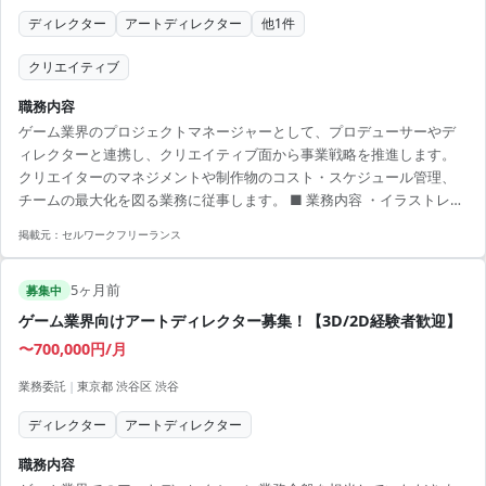
ディレクター
アートディレクター
他
1
件
クリエイティブ
職務内容
ゲーム業界のプロジェクトマネージャーとして、プロデューサーやデ
ィレクターと連携し、クリエイティブ面から事業戦略を推進します。
クリエイターのマネジメントや制作物のコスト・スケジュール管理、
チームの最大化を図る業務に従事します。 ■ 業務内容 ・イラストレー
ターのマネジメントと工数管理 ・制作物のコストとスケジュール策
掲載元：
セルワークフリーランス
定、進行管理 ・アートチーム体制構築と人員配置戦略 【アピールポイ
ント】 ・アート領域でのプロジェクト推進を経験できる ・ゲーム業界
5ヶ月前
での実務経験を活かせる ・クリエイティブかつ戦略的な業務に従事で
募集中
きる ・社内外の関係者とともに質高いプロジェクトを推進 ・リモート
ゲーム業界向けアートディレクター募集！【3D/2D経験者歓迎】
ワークが可能な環境で柔軟な働き方
〜700,000円/月
業務委託
|
東京都 渋谷区 渋谷
ディレクター
アートディレクター
職務内容