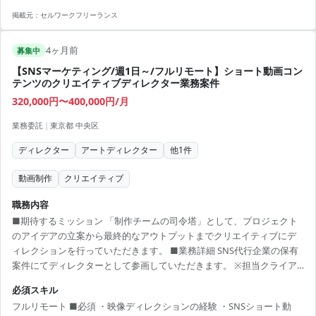
と指示書制作 ・画像生成AIによるゲームアセットの制作 ・動画生成AI
掲載元：
セルワークフリーランス
によるアニメーション制作 【アピールポイント】 ・国内最大規模のエ
ンタメサービスで経験を積める ・少数精鋭チームで主体的に動ける環
4ヶ月前
境 ・AIを活用し新たなクリエイティブに挑戦できる
募集中
【SNSマーケティング/週1日～/フルリモート】ショート動画コン
テンツのクリエイティブディレクター業務案件
320,000円〜400,000円/月
業務委託
|
東京都 中央区
ディレクター
アートディレクター
他
1
件
動画制作
クリエイティブ
職務内容
■期待するミッション 「制作チームの司令塔」として、プロジェクト
のアイデアの立案から最終的なアウトプットまでクリエイティブにデ
ィレクションを行っていただきます。 ■業務詳細 SNS代行企業の保有
案件にてディレクターとして参画していただきます。 ※担当クライア
ントはご面談を踏まえて決定いたします。 ・クリエイティブ戦略の立
必須スキル
案と方向性の決定 ・企画の立案と提案 ・広告、SNS動画のディレクシ
フルリモート ■必須 ・映像ディレクションの経験 ・SNSショート動
ョン ・クオリティコントロール ・情報収集とトレンドの分析 ■働き方