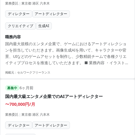
業務委託
|
東京都 港区 六本木
ディレクター
アートディレクター
クリエイティブ
生成AI
職務内容
国内最大規模のエンタメ企業で、ゲームにおけるアートディレクショ
ンを担当していただきます。画像生成AIを用いて、キャラクターや背
景、UIなどのゲームアセットを制作し、少数精鋭チームで各種クリエ
イティブプロセスを推進していただきます。 ■ 業務内容 ・イラスト監
修、指示書制作 ・画像生成AIを用いたゲームアセット制作（キャラ、
掲載元：
セルワークフリーランス
背景、UI） ・動画生成AIを用いたアニメーション制作 【アピールポイ
ント】 ・国内最大規模のエンタメ企業での経験が積める ・AI技術を活
6ヶ月前
用してスキルアップできる環境 ・少数精鋭チームの一員として自主的
募集中
に活動可能 ・ポートフォリオ提出でプロジェクト参画可能性向上 ・現
国内最大級エンタメ企業でのAIアートディレクター
場には業務委託が多く風...
〜700,000円/月
業務委託
|
東京都 港区 六本木
ディレクター
アートディレクター