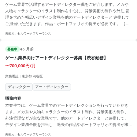
ゲーム業界で活躍するアートディレクター職をご紹介します。メカや
人物キャラクターのイラスト制作を中心に、背景美術の制作や外注 管
理を含めた幅広いデザイン業務を他のアートディレクターと 連携して
ご担当いただきます。作品・ポートフォリオの提出が必要です。 【ア
ピールポイント】 ・ゲーム業界でのキャリアアップが期待できる案件
掲載元：
セルワークフリーランス
・クリエイティブな環境でスキルを磨くチャンス ・週2回のリモート
で、柔軟な働き方が可能 ・デザイン全般に関わることで幅広い経験を
4ヶ月前
積める ・渋谷での勤務でアクセスが便利
募集中
ゲーム業界向けアートディレクター募集【渋谷勤務】
〜700,000円/月
業務委託
|
東京都 渋谷区
ディレクター
アートディレクター
職務内容
本案件では、ゲーム業界でのアートディレクションを行っていただき
ます。メカ系や人物キャラクターのイラスト制作、背景美術の制作、
外注管理などが主な業務です。他のアートディレクターと連携して、
デザイン業務全般を担当し、過去の作品やポートフォリオの提出が求
められます。 ■ 業務内容 ・メカ系/人物キャラクターのイラスト制作
掲載元：
セルワークフリーランス