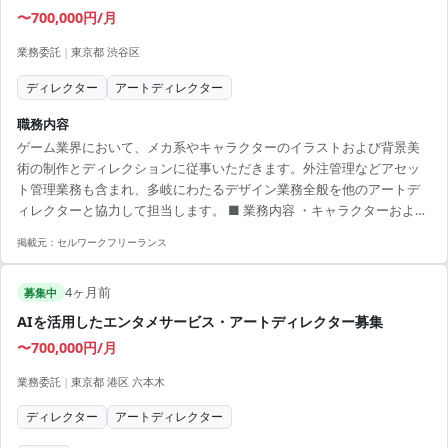
〜700,000円/月
業務委託
|
東京都 渋谷区
ディレクター
アートディレクター
職務内容
ゲーム業界において、メカ系やキャラクターのイラストおよび背景美
術の制作とディレクションに従事いただきます。外注管理などアセッ
ト管理業務も含まれ、多岐にわたるデザイン業務全般を他のアートデ
ィレクターと協力して担当します。 ■ 業務内容 ・キャラクターおよび
背景デザインの制作・ディレクション ・外注管理およびアセット管理
掲載元：
セルワークフリーランス
・ポートフォリオ提出による過去作品の確認 【アピールポイント】 ・
多方面のデザイン業務に関わるチャンス ・リモート勤務で効率的な働
4ヶ月前
き方を実現 ・多様なキャリアパスを描けるポジション ・チームでの連
募集中
携を強化しながら作業 ・最新のデザインツールを活用できる環境
AIを活用したエンタメサービス・アートディレクター募集
〜700,000円/月
業務委託
|
東京都 港区 六本木
ディレクター
アートディレクター