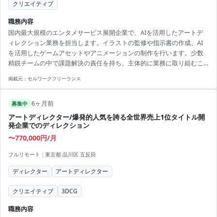
クリエイティブ
職務内容
国内最大規模のエンタメサービス展開企業で、AIを活用したアートデ
ィレクション業務を担当します。イラストの監修や指示書の作成、AI
を活用したゲームアセットやアニメーションの制作を行います。少数
精鋭チームの中で課題解決の責任を持ち、主体的に業務に取り組むこ
とが求められます。 【アピールポイント】 ・国内最大級のエンタメ企
掲載元：
セルワークフリーランス
業での経験が積めます ・AI技術を活用してスキルを高めることができ
ます ・フリーランスも多く、意見を出しやすい環境 ・クリエイティブ
6ヶ月前
な業務に携わるチャンス ・チームプレイで新しい課題に挑める環境
募集中
アートディレクター/爆発的人気を誇る全世界売上1位タイトル開
発企業でのディレクション
〜770,000円/月
フルリモート
|
東京都 品川区 五反田
ディレクター
アートディレクター
クリエイティブ
3DCG
職務内容