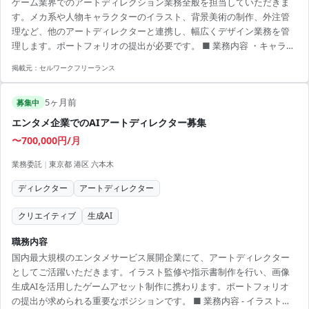
ゲーム業界でのアートディレクション業務全般を担当していただきま
す。メカ系や人物キャラクターのイラスト、背景美術の制作、外注管
理など、他のアートディレクターと連携し、幅広くデザイン業務を管
理します。ポートフォリオの提出が必要です。 ■ 業務内容 ・キャラク
ター/背景美術の制作、アートディレクション ・外注管理、アセット管
掲載元：
セルワークフリーランス
理業務 ・デザイン業務全般のディレクション 【アピールポイント】 ・
多様なデザインプロジェクトに関われる環境 ・リモート勤務併用で柔
5ヶ月前
軟な働き方が可能 ・業界トップクラスのチームと共に成長
募集中
エンタメ企業でのAIアートディレクター募集
〜700,000円/月
業務委託
|
東京都 港区 六本木
ディレクター
アートディレクター
クリエイティブ
生成AI
職務内容
国内最大規模のエンタメサービス展開企業にて、アートディレクター
としてご活躍いただきます。イラスト監修や指示書制作を行い、画像
生成AIを活用したゲームアセット制作に携わります。ポートフォリオ
の提出が求められる重要なポジションです。 ■ 業務内容 - イラスト監