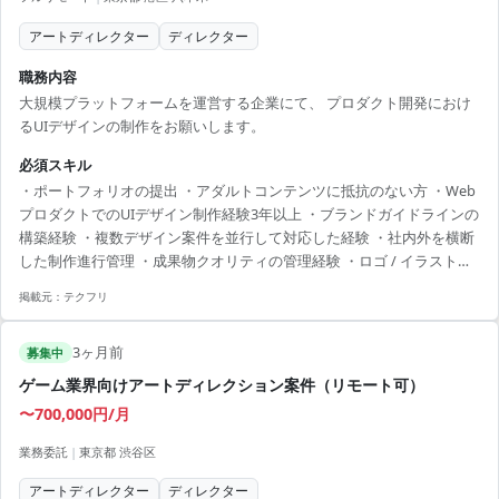
アートディレクター
ディレクター
職務内容
大規模プラットフォームを運営する企業にて、 プロダクト開発におけ
るUIデザインの制作をお願いします。
必須スキル
・ポートフォリオの提出 ・アダルトコンテンツに抵抗のない方 ・Web
プロダクトでのUIデザイン制作経験3年以上 ・ブランドガイドラインの
構築経験 ・複数デザイン案件を並行して対応した経験 ・社内外を横断
した制作進行管理 ・成果物クオリティの管理経験 ・ロゴ / イラストの
制作経験
掲載元：
テクフリ
3ヶ月前
募集中
ゲーム業界向けアートディレクション案件（リモート可）
〜700,000円/月
業務委託
|
東京都 渋谷区
アートディレクター
ディレクター