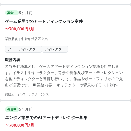
5ヶ月前
募集中
ゲーム業界でのアートディレクション案件
〜700,000円/月
業務委託
|
東京都 渋谷区 渋谷
アートディレクター
ディレクター
職務内容
渋谷を勤務地とし、ゲームのアートディレクション業務を担当しま
す。イラストやキャラクター、背景の制作及びアートディレクション
を他のディレクターと連携し行います。作品やポートフォリオのご提
出が必要です。 ■ 業務内容 ・キャラクターや背景のイラスト制作
（2D/3D） ・アートディレクション及び外注管理 ・アセットの管理業
掲載元：
セルワークフリーランス
務 【アピールポイント】 ・ゲーム業界でのアートディレクション経験
を活かせる ・リモートワーク併用で柔軟な働き方が可能 ・多彩なデザ
5ヶ月前
イン業務に携われる
募集中
エンタメ業界でのAIアートディレクター募集
〜700,000円/月