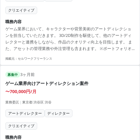
クリエイティブ
職務内容
ゲーム業界において、キャラクターや背景美術のアートディレクショ
ンを担当していただきます。 3D/2D制作を駆使して、他のアートディ
レクターと連携をしながら、作品のクオリティ向上を目指します。 ま
た、アセットの管理業務や外注管理も含まれます。 ※ポートフォリオ
の提出が必要です。 ■ 業務内容 ・キャラクターのイラスト制作・アー
掲載元：
セルワークフリーランス
トディレクション ・背景美術の制作・アートディレクション ・アセッ
ト管理、外注管理 【アピールポイント】 ・ゲーム業界でのアートディ
3ヶ月前
レクター経験を活かせる ・リモート勤務で柔軟な働き方が可能 ・魅力
募集中
的なクリエイティブ環境でのデザイン力向上 ・多様なスキルと経験を
ゲーム業界向けアートディレクション案件
持つチームメンバーと協...
〜700,000円/月
業務委託
|
東京都 渋谷区 渋谷
アートディレクター
ディレクター
クリエイティブ
職務内容