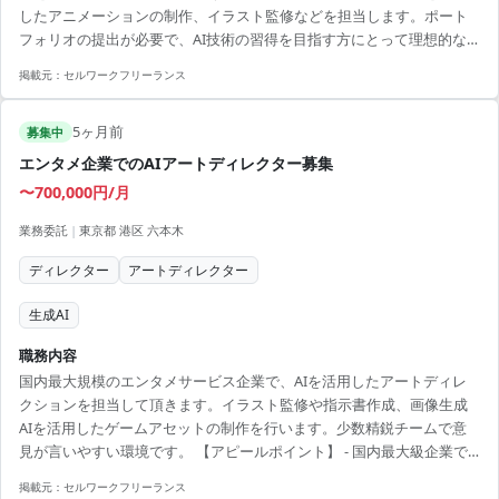
したアニメーションの制作、イラスト監修などを担当します。ポート
フォリオの提出が必要で、AI技術の習得を目指す方にとって理想的な
環境です。 【アピールポイント】 - 国内最大規模のエンタメ企業での
掲載元：
セルワークフリーランス
経験を積める - AIを活用した自己成長と可能性の拡大 - 少数精鋭のチー
ムで自主的に活躍可能 - 意見を言いやすい自由なチーム環境 - 最新の画
5ヶ月前
像生成AI技術に触れる機会が豊富
募集中
エンタメ企業でのAIアートディレクター募集
〜700,000円/月
業務委託
|
東京都 港区 六本木
ディレクター
アートディレクター
生成AI
職務内容
国内最大規模のエンタメサービス企業で、AIを活用したアートディレ
クションを担当して頂きます。イラスト監修や指示書作成、画像生成
AIを活用したゲームアセットの制作を行います。少数精鋭チームで意
見が言いやすい環境です。 【アピールポイント】 - 国内最大級企業で
のアートディレクション経験が積めます - AI技術を駆使し、自身のスキ
掲載元：
セルワークフリーランス
ルを高められます - 少数精鋭のチームで主体的に業務に取り組めます -