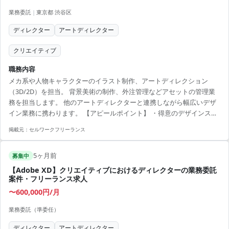
業務委託
|
東京都 渋谷区
ディレクター
アートディレクター
クリエイティブ
職務内容
メカ系や人物キャラクターのイラスト制作、アートディレクション
（3D/2D）を担当。 背景美術の制作、外注管理などアセットの管理業
務を担当します。 他のアートディレクターと連携しながら幅広いデザ
イン業務に携わります。 【アピールポイント】 ・得意のデザインスキ
ルを活かし、幅広いクリエイティブに挑戦可能 ・即日スタートで新し
掲載元：
セルワークフリーランス
い環境へのスムーズな移行が可能 ・経験豊富なチームと協働し、スキ
ルアップのチャンスあり ・柔軟な勤務形態でライフスタイルに合わせ
5ヶ月前
た働き方が可能 ・リモート併用で、家庭やプライベートとのバランス
募集中
を保ちながら働ける
【Adobe XD】クリエイティブにおけるディレクターの業務委託
案件・フリーランス求人
〜600,000円/月
業務委託（準委任）
ディレクター
アートディレクター