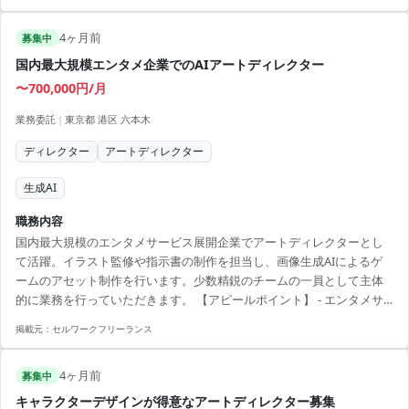
やアートディレクション ・背景美術の制作やアートディレクション ・
外注管理などアセットの管理業務 【アピールポイント】 ・経験豊富な
4ヶ月前
ゲーム業界のプロジェクトに参加可能 ・週2日までのリモートで柔軟な
募集中
働き方 ・70万円の高単価が期待できる案件 ・チームと連携して幅広い
国内最大規模エンタメ企業でのAIアートディレクター
デザイン業務を経験可能 ・渋谷エ...
〜700,000円/月
業務委託
|
東京都 港区 六本木
ディレクター
アートディレクター
生成AI
職務内容
国内最大規模のエンタメサービス展開企業でアートディレクターとし
て活躍。イラスト監修や指示書の制作を担当し、画像生成AIによるゲ
ームのアセット制作を行います。少数精鋭のチームの一員として主体
的に業務を行っていただきます。 【アピールポイント】 - エンタメサ
ービスの最前線でAIを活用 - 国内最大規模の企業でのキャリアアップ -
掲載元：
セルワークフリーランス
少数精鋭チームでの主体的な業務推進 - AI技術を活かしたスキル向上 -
フリーランス可の柔軟な働き方
4ヶ月前
募集中
キャラクターデザインが得意なアートディレクター募集