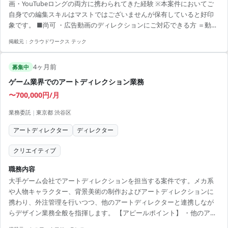
画・YouTubeロングの両方に携わられてきた経験 ※本案件においてご
・月の稼働時間：32時間～64時間程度 ・フルリモート稼働：可能 ・フ
自身での編集スキルはマストではございませんが保有していると好印
レキシブル稼働：可能 ■案件の魅力 ・裁量権や携わる事の出来る業務
象です。 ■尚可 ・広告動画のディレクションにご対応できる方 ＝動画
の幅が広いです。 ・弊社からも...
制作の引き出しが豊富な方
掲載元：
クラウドワークス テック
4ヶ月前
募集中
ゲーム業界でのアートディレクション業務
〜700,000円/月
業務委託
|
東京都 渋谷区
アートディレクター
ディレクター
クリエイティブ
職務内容
大手ゲーム会社でアートディレクションを担当する案件です。メカ系
や人物キャラクター、背景美術の制作およびアートディレクションに
携わり、外注管理を行いつつ、他のアートディレクターと連携しなが
らデザイン業務全般を指揮します。 【アピールポイント】 ・他のアー
トディレクターと協力してプロジェクトを推進 ・自宅から週2日のリモ