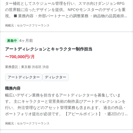
ター補佐としてスケジュール管理を行い、スマホ向けダンジョンRPG
の世界観に沿ったデザインを提供。 NPCやモンスターのデザインを重
視。 ■ 業務内容 ・外部パートナーとの調整業務 ・納品物の品質維持
・スケジュール進行管理 ・アートディレクターとの密な協力 【アピー
掲載元：
セルワークフリーランス
ルポイント】 ・業界最大手のプロジェクトに携われる ・リモートと出
社のハイブリッドにより柔軟な勤務 ・作業指示と納品管理でクリエイ
4ヶ月前
ティブスキルを向上 ・ダークファンタジーの世界観に関するスキルを
募集中
発揮できる ・チームワークを重視する職場環境
アートディレクションとキャラクター制作担当
〜700,000円/月
業務委託
|
東京都 渋谷区 渋谷
アートディレクター
ディレクター
職務内容
幅広いデザイン業務を担当するアートディレクターを募集していま
す。 主にキャラクターと背景美術の制作及びアートディレクションを
行い、 外注管理などのアセット管理業務も含まれます。 過去の作品・
ポートフォリオ提出が必須です。 【アピールポイント】 ・週2日のリ
モート勤務が可能で柔軟な働き方が実現 ・大手プロジェクトでの参加
掲載元：
セルワークフリーランス
によりスキルアップが可能 ・他アートディレクターとの連携を通じ
て、チームワークを磨ける ・多様なデザイン経験を積むチャンス ・即