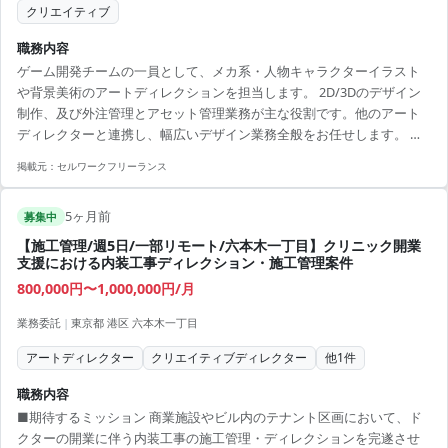
クリエイティブ
職務内容
ゲーム開発チームの一員として、メカ系・人物キャラクターイラスト
や背景美術のアートディレクションを担当します。 2D/3Dのデザイン
制作、及び外注管理とアセット管理業務が主な役割です。他のアート
ディレクターと連携し、幅広いデザイン業務全般をお任せします。 ■
業務内容 - イラスト制作およびアートディレクション（3D/2D） - 背景
掲載元：
セルワークフリーランス
美術制作や管理（3D/2D） - 外注管理およびアセット管理業務 【アピー
ルポイント】 - ゲーム業界でのアートディレクション経験を活かせるポ
5ヶ月前
ジション - リモート勤務可能でワークライフバランスを重視 - 様々なデ
募集中
ザインツールやソフトウェアを使用するスキルアップのチャンス - 個
【施工管理/週5日/一部リモート/六本木一丁目】クリニック開業
性...
支援における内装工事ディレクション・施工管理案件
800,000円〜1,000,000円/月
業務委託
|
東京都 港区 六本木一丁目
アートディレクター
クリエイティブディレクター
他
1
件
職務内容
■期待するミッション 商業施設やビル内のテナント区画において、ド
クターの開業に伴う内装工事の施工管理・ディレクションを完遂させ