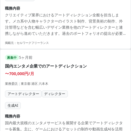
職務内容
クリエイティブ業界におけるアートディレクション全般を担当しま
す。メカ系や人物キャラクターのイラスト制作、背景美術の制作、外
注管理などを含む幅広いデザイン業務を他のアートディレクターと連
携しながら進めていただきます。過去のポートフォリオの提出が必要
です。 ■ 業務内容 ・メカ系/人物キャラクターのイラスト制作とアー
掲載元：
セルワークフリーランス
トディレクション ・背景美術の制作とアートディレクション ・アセッ
トの外注および管理業務のサポート 【アピールポイント】 ・スキルを
5ヶ月前
活かしてクリエイティブなプロジェクトに参画できる ・様々なデザイ
募集中
ン業務を通じて経験を積むチャンス ・柔軟なリモートワーク環境で働
国内エンタメ企業でのアートディレクション
きやすい ・ポートフォリオを活かしてプロと...
〜700,000円/月
業務委託
|
東京都 港区 六本木
アートディレクター
ディレクター
生成AI
職務内容
国内最大規模のエンタメサービスを展開する企業でアートディレクタ
ーを募集。主に、ゲームにおけるアセットの制作や動画生成AIを活用