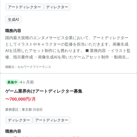
アートディレクター
ディレクター
生成AI
職務内容
国内最大規模のエンタメサービス企業において、アートディレクター
としてイラストやキャラクターの監修を担当いただきます。画像生成
AIを活用したアセット制作にも携わります。 ■ 業務内容 ・イラスト監
修、指示書作成 ・画像生成AIを用いたゲームアセット制作 ・動画生成
AIによるアニメーション制作 【アピールポイント】 ・国内最大規模の
掲載元：
セルワークフリーランス
エンタメプロジェクトで経験を積めます ・画像生成AIを活用し、先進
技術に触れることができます ・少数精鋭のチームで、主体的に業務に
4ヶ月前
取り組むことができます ・自らのアイディアを反映しやすい環境です
募集中
・業務委託のメンバーが多く、意見交換がしやすい職場です
ゲーム業界向けアートディレクター募集
〜700,000円/月
業務委託
|
東京都 渋谷区
ディレクター
アートディレクター
職務内容