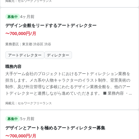
掲載元：
セルワークフリーランス
ート勤務が可能 ・クリエイティブなゲームデザイン経験の活用 ・異業
種経験が歓迎される柔軟な職場環境 ・業界トップ企業でスキルアップ
4ヶ月前
募集中
デザイン全般をリードするアートディレクター
〜700,000円/月
業務委託
|
東京都 渋谷区 渋谷
アートディレクター
ディレクター
職務内容
大手ゲーム会社のプロジェクトにおけるアートディレクション業務を
担当します。メカ系や人物キャラクターのイラスト制作、背景美術の
制作、及び外注管理など多岐にわたるデザイン業務全般を、他のアー
トディレクターと連携しながら進めていただきます。 ■ 業務内容 ・メ
カ系/人物キャラクターのイラスト制作、アートディレクション ・背景
掲載元：
セルワークフリーランス
美術の制作、アートディレクション ・外注管理およびアセットの管理
業務 【アピールポイント】 ・リモート勤務で柔軟な働き方を実現 ・ゲ
5ヶ月前
ーム業界でのスキルを活かせるチャンス ・様々なデザイン業務に携わ
募集中
り、幅広い経験を積むことが可能 ・最新のデザインツールを活用した
デザインとアートを極めるアートディレクター募集
制作スキルが磨ける ・プロジェクト...
〜700,000円/月