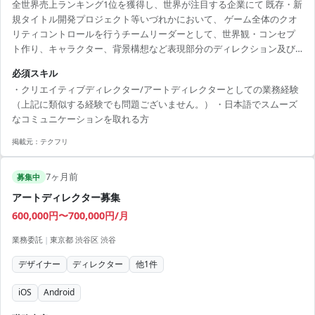
全世界売上ランキング1位を獲得し、世界が注目する企業にて 既存・新
規タイトル開発プロジェクト等いづれかにおいて、 ゲーム全体のクオ
リティコントロールを行うチームリーダーとして、世界観・コンセプ
ト作り、キャラクター、背景構想など表現部分のディレクション及び
案件の制作管理に関わっていただきます。 リモート勤務が可能です
必須スキル
が、お願いする業務内容により出社も発生する想定です。 相談の上決
・クリエイティブディレクター/アートディレクターとしての業務経験
定とさせていただければと思います。
（上記に類似する経験でも問題ございません。） ・日本語でスムーズ
なコミュニケーションを取れる方
掲載元：
テクフリ
7ヶ月前
募集中
アートディレクター募集
600,000円〜700,000円/月
業務委託
|
東京都 渋谷区 渋谷
デザイナー
ディレクター
他
1
件
iOS
Android