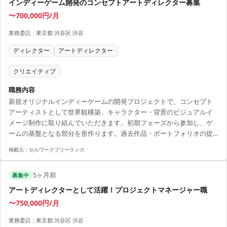
インディーゲーム開発のコンセプトアートディレクター募集
〜700,000円/月
業務委託
|
東京都 渋谷区 渋谷
ディレクター
アートディレクター
クリエイティブ
職務内容
新規オリジナルインディーゲームの開発プロジェクトで、コンセプト
アーティストとして世界観構築、キャラクター・背景のビジュアルイ
メージ制作に取り組んでいただきます。初期フェーズから参加し、ゲ
ームの基盤となる部分を形作ります。過去作品・ポートフォリオの提
出も必要です。 【アピールポイント】 ・短期プロジェクトで成果を感
掲載元：
セルワークフリーランス
じながら働ける環境 ・Steam向け新規タイトルの開発に参画できる希
少な機会 ・クリエイティブな環境で幅広いデザイン業務に携わる ・実
5ヶ月前
績を活かして新しい挑戦が可能 ・リモートワークを導入し、柔軟な働
募集中
き方が実現
アートディレクターとして活躍！プロジェクトマネージャー職
〜750,000円/月
業務委託
|
東京都 渋谷区 渋谷