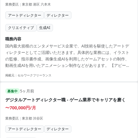
業務委託
|
東京都 港区 六本木
アートディレクター
ディレクター
クリエイティブ
生成AI
職務内容
国内最大規模のエンタメサービス企業で、AI技術を駆使したアートデ
ィレクターとしてご活躍いただきます。具体的な業務には、イラスト
の監修、指示書作成、画像生成AIを利用したゲームアセットの制作、
動画生成AIを用いたアニメーション制作などがあります。 【アピール
ポイント】 - 大規模なエンタメサービス企業でキャリアアップ可能 - AI
掲載元：
セルワークフリーランス
技術を駆使し、クリエイティブな才能を発揮可能 - チーム主体制で、新
しい挑戦に積極的に取り組める環境
5ヶ月前
募集中
デジタルアートディレクター職 - ゲーム業界でキャリアを磨く
〜700,000円/月
業務委託
|
東京都 渋谷区
アートディレクター
ディレクター