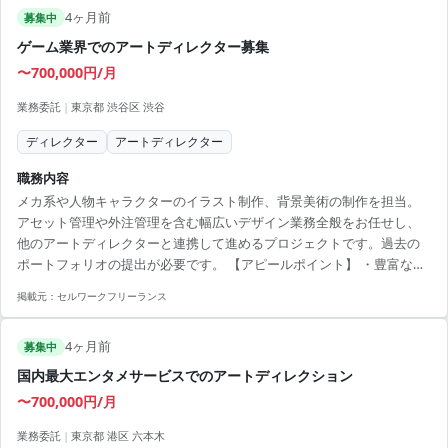
4ヶ月前
日参画可能でスムーズにプロジェクト開始
募集中
ゲーム業界でのアートディレクター募集
〜700,000円/月
業務委託
|
東京都 渋谷区 渋谷
ディレクター
アートディレクター
職務内容
メカ系や人物キャラクターのイラスト制作、背景美術の制作を担当。
アセット管理や外注管理を含む幅広いデザイン業務全般をお任せし、
他のアートディレクターと連携して進めるプロジェクトです。過去の
ポートフォリオの提出が必要です。 【アピールポイント】 ・豊富なデ
ザイン業務でスキルアップを目指せる環境 ・人気エリアでの勤務環境
掲載元：
セルワークフリーランス
・3D/2Dグラフィックのスキルが活かせる ・即日開始可能で迅速な参
画が可能 ・アートディレクションスキルを幅広く活用
4ヶ月前
募集中
国内最大エンタメサービスでのアートディレクション
〜700,000円/月
業務委託
|
東京都 港区 六本木