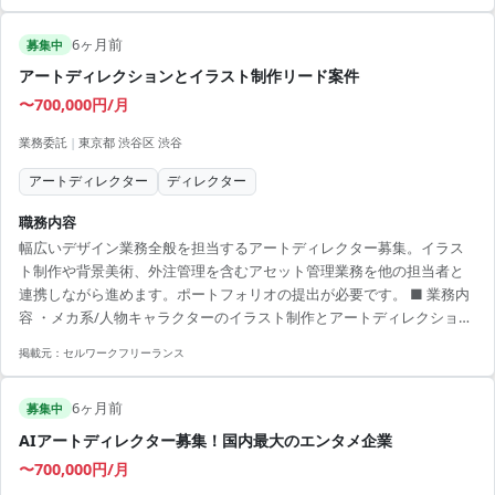
さまざまな意見を取り入れやすい環境 - 業務委託メンバーが多く活躍中
6ヶ月前
募集中
アートディレクションとイラスト制作リード案件
〜700,000円/月
業務委託
|
東京都 渋谷区 渋谷
アートディレクター
ディレクター
職務内容
幅広いデザイン業務全般を担当するアートディレクター募集。イラス
ト制作や背景美術、外注管理を含むアセット管理業務を他の担当者と
連携しながら進めます。ポートフォリオの提出が必要です。 ■ 業務内
容 ・メカ系/人物キャラクターのイラスト制作とアートディレクション
・背景美術の制作とアートディレクション ・アセット管理業務、外注
掲載元：
セルワークフリーランス
管理 【アピールポイント】 ・柔軟なリモート体制での作業が可能 ・作
品制作に関する幅広い経験を活かせる環境 ・クライアントとの直接案
6ヶ月前
件で円滑なコミュニケーションを実現 ・様々なデザインジャンルに挑
募集中
戦でき、スキルアップが図れる ・多様なツールを使用する機会があ
AIアートディレクター募集！国内最大のエンタメ企業
り、技術力向上につながる
〜700,000円/月