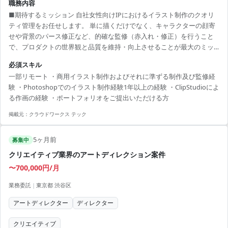
職務内容
■期待するミッション 自社女性向けIPにおけるイラスト制作のクオリ
ティ管理をお任せします。 単に描くだけでなく、キャラクターの顔寄
せや背景のパース修正など、的確な監修（赤入れ・修正）を行うこと
で、プロダクトの世界観と品質を維持・向上させることが最大のミッ
ションです。 ■業務内容・担当工程 女性向けゲームにおける2Dグラフ
必須スキル
ィックス全般の業務です。 【具体的な業務】 ・イラスト外注＆社内制
一部リモート ・商用イラスト制作およびそれに準ずる制作及び監修経
作のクオリティ担保、監修 （キャラクターの顔寄せ、背景のパース修
験 ・Photoshopでのイラスト制作経験1年以上の経験 ・ClipStudioによ
正など外注制作物のクオリティアップ） ・キャラクターイラスト／カ
る作画の経験 ・ポートフォリオをご提出いただける方
ードイラスト制作（構図案から実制作まで） ・その他ゲームに使用さ
れる2D素材の制作・監修 担当工程：基本設計・詳細...
掲載元：
クラウドワークス テック
5ヶ月前
募集中
クリエイティブ業界のアートディレクション案件
〜700,000円/月
業務委託
|
東京都 渋谷区
アートディレクター
ディレクター
クリエイティブ