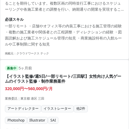
ることを期待しています。複数区画の同時並行工事におけるスケジュ
ーリングや各施工業者との調整を行い、納期通りの開業を実現するこ
とがミッションです。 ■担当工程（業務範囲） ・商業施設内およびビ
必須スキル
ル内のテナント区画における内装工事の施工管理 ・複数区画（眼科・
一部リモート ・店舗やオフィス等の内装工事における施工管理の経験
小児科・歯科等）の同時並行工事における施工スケジュールの調整 ・
・複数の施工業者や関係者との工程調整・ディレクションの経験 ・図
各施工業者へのディレクションおよび現場管理 ・デベロッパーから借
面読解および施工スケジュール管理の知見 ・商業施設特有の入館ルー
り上げた広面積区画のゾーニングに基づく工事管理 ・ドクターや各関
ルや工事制限に関する知見
係者との施工に関する打ち合わせ
掲載元：
クラウドワークス テック
5ヶ月前
募集中
【イラスト監修/週5日/一部リモート/三田駅】女性向け人気ゲー
ムのイラスト監修・制作業務案件
320,000円〜560,000円/月
業務委託
|
東京都 港区 三田
アートディレクター
イラストレーター
他
2
件
Photoshop
Illustrator
SAI