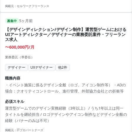
修・指示書制作 - 画像生成AIを活用したキャラクター、スチル、背景、
掲載元：
セルワークフリーランス
UI、アイテムなどのアセット制作 - 動画生成AIを使用したアニメーショ
ン制作 【アピールポイント】 - 国内最大規模のエンタメサービスでの
5ヶ月前
経験を積むことができる - AIを活用してクリエイティブな才能をさらに
募集中
高めることが可能 - 少数精鋭のチームで主体的にプロジェクトに関与で
【デザインディレクション/デザイン制作】運営型ゲームにおける
きる
UIアートディレクター／デザイナーの業務委託案件・フリーラン
ス求人
〜600,000円/月
業務委託（準委任）
デザイナー
UXデザイナー
他
2
件
職務内容
・イベント施策に係るデザイン全般（ロゴ、アイコン制作等） ・ADの
場合：クオリティコントロール、進行管理、外部協力会社との折衝等
必須スキル
運営型ゲームでのデザイン実務経験（3年以上） / うち1年以上は同一
タイトルを継続担当 / ロゴデザインやアイコン制作などデザイン全般の
経験（バナーのみは不可）
掲載元：
ITプロパートナーズ