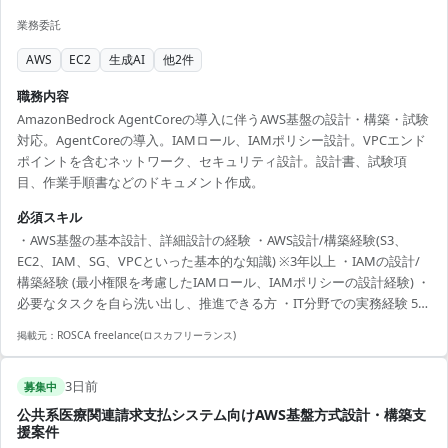
業務委託
AWS
EC2
生成AI
他
2
件
職務内容
AmazonBedrock AgentCoreの導入に伴うAWS基盤の設計・構築・試験
対応。AgentCoreの導入。IAMロール、IAMポリシー設計。VPCエンド
ポイントを含むネットワーク、セキュリティ設計。設計書、試験項
目、作業手順書などのドキュメント作成。
必須スキル
・AWS基盤の基本設計、詳細設計の経験 ・AWS設計/構築経験(S3、
EC2、IAM、SG、VPCといった基本的な知識) ※3年以上 ・IAMの設計/
構築経験 (最小権限を考慮したIAMロール、IAMポリシーの設計経験) ・
必要なタスクを自ら洗い出し、推進できる方 ・IT分野での実務経験 5年
以上 ・関係者とコミュニケーションをとりながら、一人称で主体的に
掲載元：
ROSCA freelance(ロスカフリーランス)
動ける方
3日前
募集中
公共系医療関連請求支払システム向けAWS基盤方式設計・構築支
援案件