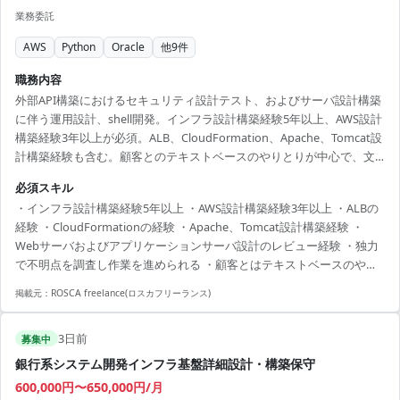
業務委託
AWS
Python
Oracle
他
9
件
職務内容
外部API構築におけるセキュリティ設計テスト、およびサーバ設計構築
に伴う運用設計、shell開発。インフラ設計構築経験5年以上、AWS設計
構築経験3年以上が必須。ALB、CloudFormation、Apache、Tomcat設
計構築経験も含む。顧客とのテキストベースのやりとりが中心で、文
章スキル・資料作成スキルが必要。インシデント発生時の休日出勤対
必須スキル
応可能な方。
・インフラ設計構築経験5年以上 ・AWS設計構築経験3年以上 ・ALBの
経験 ・CloudFormationの経験 ・Apache、Tomcat設計構築経験 ・
Webサーバおよびアプリケーションサーバ設計のレビュー経験 ・独力
で不明点を調査し作業を進められる ・顧客とはテキストベースのやり
とりが中心の為、事実を正確に伝えられる文章スキル/資料作成スキル
掲載元：
ROSCA freelance(ロスカフリーランス)
・インシデント発生時の休日出勤がご相談可能な方(後日振替休日を取
得いただきます)
3日前
募集中
銀行系システム開発インフラ基盤詳細設計・構築保守
600,000円〜650,000円/月