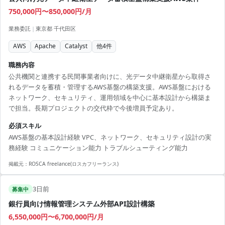
750,000円〜850,000円/月
業務委託
|
東京都 千代田区
AWS
Apache
Catalyst
他
4
件
職務内容
公共機関と連携する民間事業者向けに、光データ中継衛星から取得さ
れるデータを蓄積・管理するAWS基盤の構築支援。AWS基盤における
ネットワーク、セキュリティ、運用領域を中心に基本設計から構築ま
で担当。長期プロジェクトの交代枠で今後増員予定あり。
必須スキル
AWS基盤の基本設計経験 VPC、ネットワーク、セキュリティ設計の実
務経験 コミュニケーション能力 トラブルシューティング能力
掲載元：
ROSCA freelance(ロスカフリーランス)
3日前
募集中
銀行員向け情報管理システム外部API設計構築
6,550,000円〜6,700,000円/月