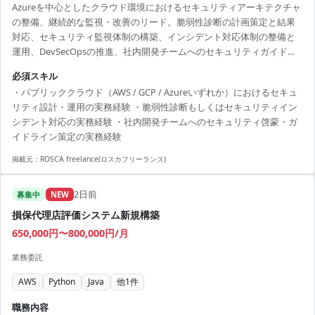
Azureを中心としたクラウド環境におけるセキュリティアーキテクチャ
の整備、継続的な監視・改善のリード。脆弱性診断の計画策定と結果
対応、セキュリティ監視体制の構築、インシデント対応体制の整備と
運用、DevSecOpsの推進、社内開発チームへのセキュリティガイドラ
イン策定・啓蒙活動を担当します。
必須スキル
・パブリッククラウド（AWS / GCP / Azureいずれか）におけるセキュ
リティ設計・運用の実務経験 ・脆弱性診断もしくはセキュリティイン
シデント対応の実務経験 ・社内開発チームへのセキュリティ啓蒙・ガ
イドライン策定の実務経験
掲載元：
ROSCA freelance(ロスカフリーランス)
2日前
募集中
NEW
損保代理店評価システム新規構築
650,000円〜800,000円/月
業務委託
AWS
Python
Java
他
1
件
職務内容