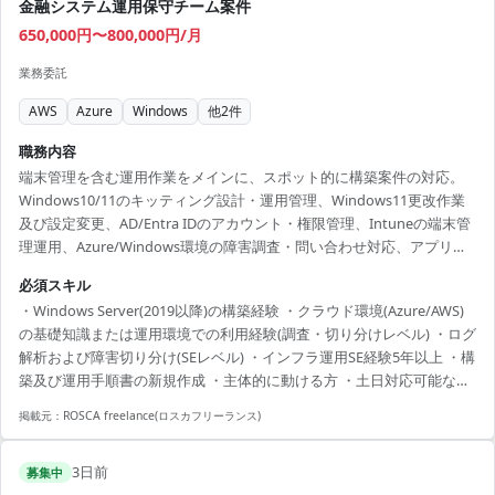
金融システム運用保守チーム案件
650,000円〜800,000円/月
業務委託
AWS
Azure
Windows
他
2
件
職務内容
端末管理を含む運用作業をメインに、スポット的に構築案件の対応。
Windows10/11のキッティング設計・運用管理、Windows11更改作業
及び設定変更、AD/Entra IDのアカウント・権限管理、Intuneの端末管
理運用、Azure/Windows環境の障害調査・問い合わせ対応、アプリ配
信・パッチ管理、手順書の新規作成。端末基盤及びWindowsサーバの
必須スキル
設定変更、設計構築、Azure環境の設定変更、構成変更・追加対応。
・Windows Server(2019以降)の構築経験 ・クラウド環境(Azure/AWS)
の基礎知識または運用環境での利用経験(調査・切り分けレベル) ・ログ
解析および障害切り分け(SEレベル) ・インフラ運用SE経験5年以上 ・構
築及び運用手順書の新規作成 ・主体的に動ける方 ・土日対応可能な方
(振替あり)
掲載元：
ROSCA freelance(ロスカフリーランス)
3日前
募集中