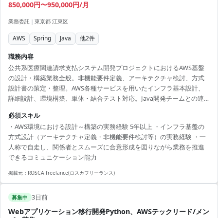
850,000円〜950,000円/月
業務委託
|
東京都 江東区
AWS
Spring
Java
他
2
件
職務内容
公共系医療関連請求支払システム開発プロジェクトにおけるAWS基盤
の設計・構築業務全般。非機能要件定義、アーキテクチャ検討、方式
設計書の策定・整理。AWS各種サービスを用いたインフラ基本設計、
詳細設計、環境構築、単体・結合テスト対応。Java開発チームとの連
携・仕様調整、課題解決対応。
必須スキル
・AWS環境における設計～構築の実務経験 5年以上 ・インフラ基盤の
方式設計（アーキテクチャ定義・非機能要件検討等）の実務経験 ・一
人称で自走し、関係者とスムーズに合意形成を図りながら業務を推進
できるコミュニケーション能力
掲載元：
ROSCA freelance(ロスカフリーランス)
3日前
募集中
Webアプリケーション移行開発Python、AWSテックリード/メン