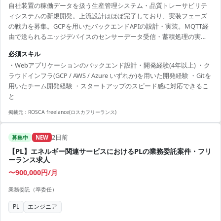
自社装置の稼働データを扱う生産管理システム・品質トレーサビリテ
ィシステムの新規開発。上流設計はほぼ完了しており、実装フェーズ
の戦力を募集。GCPを用いたバックエンドAPIの設計・実装。MQTT経
由で送られるエッジデバイスのセンサーデータ受信・蓄積処理の実
装。CRUD API、時系列データ管理機能の開発。稼働監視ダッシュボー
必須スキル
ド向けAPI開発。ユニットテスト/結合テスト整備、CI/CDパイプライン
・Webアプリケーションのバックエンド設計・開発経験(4年以上) ・ク
構築・運用。チーム内でのコードレビュー・ペアプログラミング。
ラウドインフラ(GCP / AWS / Azure いずれか)を用いた開発経験 ・Gitを
用いたチーム開発経験 ・スタートアップのスピード感に対応できるこ
と
掲載元：
ROSCA freelance(ロスカフリーランス)
2日前
募集中
NEW
【PL】エネルギー関連サービスにおけるPLの業務委託案件・フリ
ーランス求人
〜900,000円/月
業務委託（準委任）
PL
エンジニア