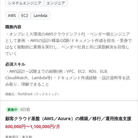
システムエンジニア
エンジニア
AWS
EC2
Lambda
職務内容
・オンプレミス環境のAWSクラウドシフトPJ ・ベンダー側エンジニア
として参画 ・AWSの設計/構築/試験/ドキュメント作成を担当 ・受身で
はなく能動的に業務を実行し、ベンダー社員と共に課題解決を目指し
ていく
必須スキル
・AWS設計～試験までの経験(例：VPC、EC2、RDS、ELB、
CloudWatch、Lambda等) ・ドキュメント作成経験 ・設計資料等を読
み取り、理解できること
掲載元：
TechStock（テックストック）
3日前
募集中
顧客クラウド基盤（AWS／Azure）の構築／移行／運用推進支援
600,000円〜1,100,000円/月
業務委託
|
東京都