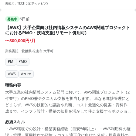
掲載元：
TECHBIZ(テックビズ)
5日前
募集中
【AWS】大手企業向け社内情報システムのAWS関連プロジェクト
におけるPMO・技術支援(リモート併用可)
〜800,000円/月
業務委託
|
愛媛県 松山市 大手町
PM
PMO
AWS
Azure
職務内容
大手企業の社内情報システム部門において、AWS関連プロジェクト（2
件並行）のPMO兼テクニカル支援を担当します。 単なる進捗管理にと
どまらず、AWSの技術的な議論や判断、コスト最適化の提案・資料作
成まで、インフラ設計・構築の知見を活かして伴走支援するポジショ
ンです。 プロジェクト管理・推進（PMO）として、AWS関連プロジェ
必須スキル
クト（2件）の進捗管理、課題管理、ベンダーコントロールを行いま
・AWS環境での設計・構築実務経験（目安5年以上） ・AWS利用料の確
す。 コスト管理・適正化として、AWS利用料のモニタリング、コスト
認・管理・運用操作の経験 ・コスト適正化に向けた分析・提案資料の