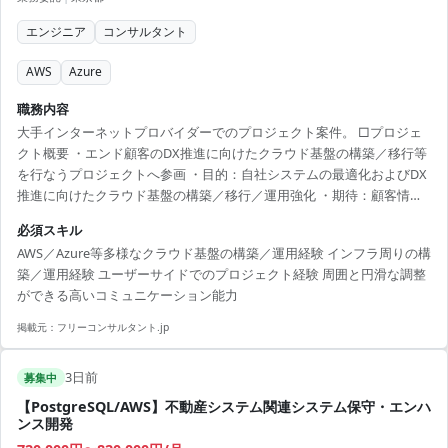
エンジニア
コンサルタント
AWS
Azure
職務内容
大手インターネットプロバイダーでのプロジェクト案件。 □プロジェ
クト概要 ・エンド顧客のDX推進に向けたクラウド基盤の構築／移行等
を行なうプロジェクトへ参画 ・目的：自社システムの最適化およびDX
推進に向けたクラウド基盤の構築／移行／運用強化 ・期待：顧客情報
システム部門の社内担当者の立場で主体的に課題を発見／提案し、関
必須スキル
係各所との調整を含めて業務を推進する ・役割：インフラ担当として
AWS／Azure等多様なクラウド基盤の構築／運用経験 インフラ周りの構
顧客情報システム側に立ったプロジェクト推進／調整およびクラウド
築／運用経験 ユーザーサイドでのプロジェクト経験 周囲と円滑な調整
基盤の技術支援／運用設計／ハンズオン □業務内容 ・顧客情報システ
ができる高いコミュニケーション能力
ム側に立ったプロジェクト推進／調整 ・クラウド基盤の技術支援／運
用設計／ハンズオン ■求めるプロ人材、コンサルタン...
掲載元：
フリーコンサルタント.jp
3日前
募集中
【PostgreSQL/AWS】不動産システム関連システム保守・エンハ
ンス開発