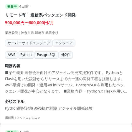
4日前
募集中
リモート有 | 通信系バックエンド開発
500,000円〜600,000円/月
業務委託
|
神奈川県 川崎市 武蔵小杉
サーバーサイドエンジニア
エンジニア
AWS
Python
PostgreSQL
他
2
件
職務内容
■案件概要 通信会社向けのアジャイル開発支援案件です。 Pythonと
Flaskを用いた設計からリリースまでの一連の開発工程を担当します。
AWS環境での開発・運用やLinuxサーバ、PostgreSQLを利用したバッ
クエンド開発が中心となります。 ■業務内容 ・PythonとFlaskを用い
たバックエンドの設計および実装を行います。 ・AWS環境におけるク
必須スキル
ラウドネイティブな開発と運用を推進します。 ・アジャイル開発手法
Python開発経験 AWS操作経験 アジャイル開発経験
を用いた迅速なリリース対応を行います。 ■開発環境 Python, Flask,
AWS, Linux, PostgreSQL
掲載元：
アットエンジニア