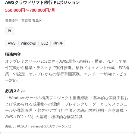
AWSクラウドリフト移行 PLポジション
550,000円〜700,000円/月
業務委託
|
東京都 豊島区
PL
AWS
Windows
EC2
他
1
件
職務内容
オンプレミスサーバEOSに伴うAWS環境への移行・構築。PLとして要
件定義から構築・テストまで案件推進。移行ドキュメント作成、EC2構
築、S3設定、オンプレからの移行手順実務。エンドユーザ向けレビュ
ー対応。
必須スキル
・Windowsサーバの構築プロジェクト担当経験 ・基本的な開発工程お
よび求められる成果物への理解 ・プレイングリーダーとしてスケジュ
ールや課題管理 ・顧客やアプリ担当者との設計内容説明・合意形成 ・
AWS（EC2・S3）の基礎～標準的な構築知識
掲載元：
ROSCA freelance(ロスカフリーランス)