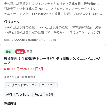
査検証、計画策定およびインフラセキュリティ強化支援。複数機能の
順次着手と体制強化を目的とし、ソリューションアーキテクトやシス
テムアーキテクト、SE・PGのセット提案も歓迎。プロジェクトは3~4
ヶ月区切りで複数システムの刷新を予定。
必須スキル
・AWS設計以降の経験 ・Linux設計以降の経験 ・NW領域の幅広い経験
・移行計画や計画策定の経験（アーキのみ） ・コミュニケーション力
掲載元：
ROSCA freelance(ロスカフリーランス)
2日前
募集中
NEW
製造業向け 生産管理/トレーサビリティ基盤 バックエンドエンジ
ニア
630,000円〜780,000円/月
業務委託
|
神奈川県 横浜市
バックエンドエンジニア
エンジニア
AWS
TypeScript
React
他
9
件
職務内容