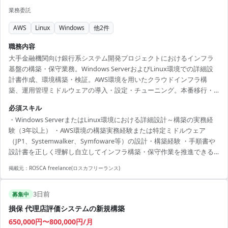
業務委託
AWS
Linux
Windows
他
2
件
職務内容
大手金融機関向け銀行系システム開発プロジェクトにおけるインフラ
基盤の構築・保守業務。Windows ServerおよびLinux環境での詳細設
計書作成、環境構築・検証。AWS環境を用いたクラウドインフラ構
築、運用管理ミドルウェアの導入・設定・チューニング。本番移行・
リリース対応および稼働後のインフラ保守・トラブルシューティン
必須スキル
グ、不具合解消対応。
・Windows ServerまたはLinux環境における詳細設計～構築の実務経
験（3年以上） ・AWS環境の構築実務経験または特定ミドルウェア
（JP1、Systemwalker、Symfoware等）の設計・構築経験 ・手順書や
設計書を正しく理解し自立してインフラ構築・保守作業を推進できる
方
掲載元：
ROSCA freelance(ロスカフリーランス)
3日前
募集中
損保 代理店評価システムの新規構築
650,000円〜800,000円/月