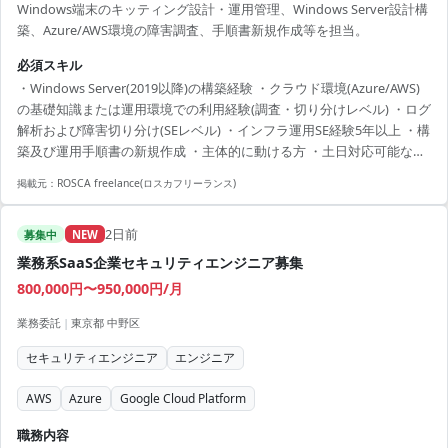
Windows端末のキッティング設計・運用管理、Windows Server設計構
築、Azure/AWS環境の障害調査、手順書新規作成等を担当。
必須スキル
・Windows Server(2019以降)の構築経験 ・クラウド環境(Azure/AWS)
の基礎知識または運用環境での利用経験(調査・切り分けレベル) ・ログ
解析および障害切り分け(SEレベル) ・インフラ運用SE経験5年以上 ・構
築及び運用手順書の新規作成 ・主体的に動ける方 ・土日対応可能な方
(振替あり)
掲載元：
ROSCA freelance(ロスカフリーランス)
2日前
募集中
NEW
業務系SaaS企業セキュリティエンジニア募集
800,000円〜950,000円/月
業務委託
|
東京都 中野区
セキュリティエンジニア
エンジニア
AWS
Azure
Google Cloud Platform
職務内容