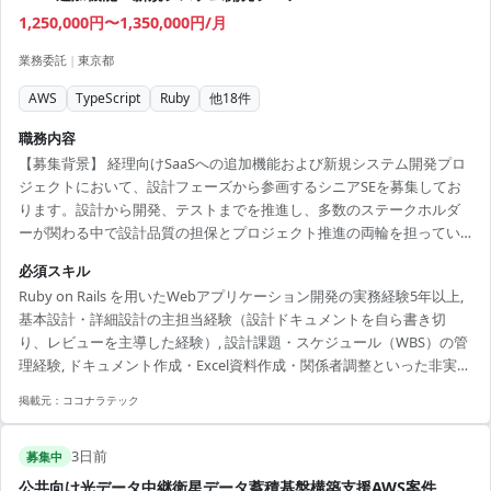
1,250,000円〜1,350,000円/月
業務委託
|
東京都
AWS
TypeScript
Ruby
他
18
件
職務内容
【募集背景】 経理向けSaaSへの追加機能および新規システム開発プロ
ジェクトにおいて、設計フェーズから参画するシニアSEを募集してお
ります。設計から開発、テストまでを推進し、多数のステークホルダ
ーが関わる中で設計品質の担保とプロジェクト推進の両輪を担ってい
ただきます。 【作業内容】 設計課題ドキュメントの作成・管理（課題
必須スキル
の整理・起票、関係者との解消推進）を主担当として実施いただきま
Ruby on Rails を用いたWebアプリケーション開発の実務経験5年以上,
す。設計からテストにかけてのWBS策定および進捗管理を行っていた
基本設計・詳細設計の主担当経験（設計ドキュメントを自ら書き切
だきます。Ruby on Railsを用いた汎用的で保守性の高い設計・実装
り、レビューを主導した経験）, 設計課題・スケジュール（WBS）の管
や、必要に応じた技術検証・PoCを実施していただきます。プロダクト
理経験, ドキュメント作成・Excel資料作成・関係者調整といった非実装
チームや関係各社との仕様・スケジュール調整を...
業務を厭わないこと, 多数のステークホルダーを巻き込み、円滑に調
掲載元：
ココナラテック
整・進行できるコミュニケーション能力, AWS（クラウド環境）の知
識・経験, 生成AIを活用した開発・PoCの経験
3日前
募集中
公共向け光データ中継衛星データ蓄積基盤構築支援AWS案件