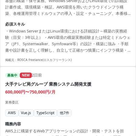
基盤の構築・保守業務。Windows ServerおよびLinux環境での詳細設
計書作成、環境構築・検証。AWS環境を用いたクラウドインフラ構
築、各種運用管理ミドルウェアの導入・設定・チューニング。本番移
行・リリース対応、稼働後のインフラ保守・トラブルシューティン
必須スキル
グ、不具合解消対応。
・Windows ServerまたはLinux環境における詳細設計～構築の実務経
験（目安：3年以上） ・AWS環境の構築実務経験または特定ミドルウェ
ア（JP1、Systemwalker、Symfoware等）の設計・構築に強み ・手順
書や設計書を正しく理解し、自立して正確かつ慎重にインフラ構築・
保守作業を推進できる方
掲載元：
ROSCA freelance(ロスカフリーランス)
2日前
募集中
NEW
大手テレビ局グループ 業務システム開発支援
600,000円〜750,000円/月
業務委託
AWS
Vue.js
TypeScript
他
7
件
職務内容
AWS上に構築するWebアプリケーションの設計・開発・テストを担