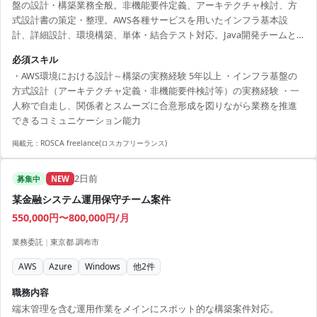
盤の設計・構築業務全般。非機能要件定義、アーキテクチャ検討、方
式設計書の策定・整理。AWS各種サービスを用いたインフラ基本設
計、詳細設計、環境構築、単体・結合テスト対応。Java開発チームと
の連携・仕様調整・課題解決対応。
必須スキル
・AWS環境における設計～構築の実務経験 5年以上 ・インフラ基盤の
方式設計（アーキテクチャ定義・非機能要件検討等）の実務経験 ・一
人称で自走し、関係者とスムーズに合意形成を図りながら業務を推進
できるコミュニケーション能力
掲載元：
ROSCA freelance(ロスカフリーランス)
2日前
募集中
NEW
某金融システム運用保守チーム案件
550,000円〜800,000円/月
業務委託
|
東京都 調布市
AWS
Azure
Windows
他
2
件
職務内容
端末管理を含む運用作業をメインにスポット的な構築案件対応。