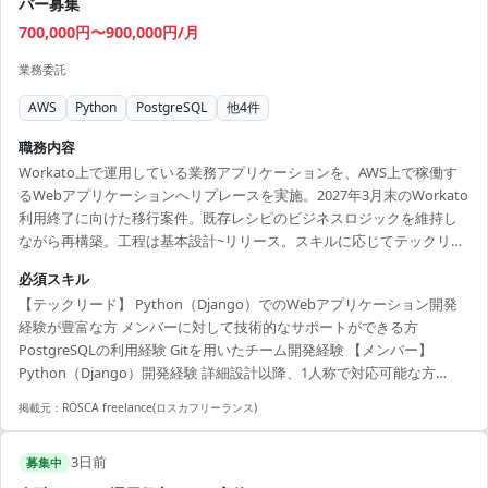
バー募集
700,000円〜900,000円/月
業務委託
AWS
Python
PostgreSQL
他
4
件
職務内容
Workato上で運用している業務アプリケーションを、AWS上で稼働す
るWebアプリケーションへリプレースを実施。2027年3月末のWorkato
利用終了に向けた移行案件。既存レシピのビジネスロジックを維持し
ながら再構築。工程は基本設計~リリース。スキルに応じてテックリー
ドまたはメンバーとして参画。
必須スキル
【テックリード】 Python（Django）でのWebアプリケーション開発
経験が豊富な方 メンバーに対して技術的なサポートができる方
PostgreSQLの利用経験 Gitを用いたチーム開発経験 【メンバー】
Python（Django）開発経験 詳細設計以降、1人称で対応可能な方
PostgreSQLの経験 Gitを用いたチーム開発経験
掲載元：
ROSCA freelance(ロスカフリーランス)
3日前
募集中