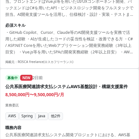
当。フロントエンドはVue.js等を用いたUI/UXコンポーネント開発、バ
ックエンドはC#を用いたAPI・ビジネスロジック開発をフルスタックで
担当。AI開発支援ツールを活用し、仕様検討・設計・実装・テストま
で一貫してAIを活用し開発生産性と品質の最大化を目指します。工程
必須スキル
は要件定義・基本設計から参画。
・GitHub Copilot、Cursor、Claude等のAI開発支援ツールを実務で活
用した経験 ・AIが生成したコードの妥当性を検証・改善できる方 ・C#
/ ASP.NET Coreを用いたWebアプリケーション開発実務経験（3年以上
目安） ・Vue.js等を用いたSPAの開発実務経験（2年以上目安） ・AWS
環境での基本的な運用・開発経験
掲載元：
ROSCA freelance(ロスカフリーランス)
2日前
募集中
NEW
公共系医療関連請求支払システムAWS基盤設計・構築支援案件
8,500,000円〜9,500,000円/月
業務委託
AWS
Spring
Java
他
2
件
職務内容
公共系医療関連請求支払システム開発プロジェクトにおける、AWS基