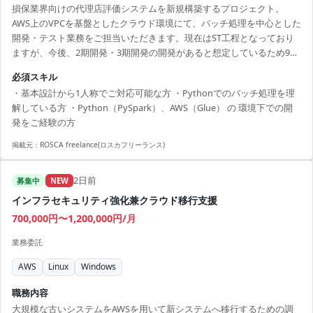
損保業界向けの代理店評価システムを新規構築するプロジェクト。
AWS上のVPCを基盤としたクラウド環境にて、バッチ処理を中心とした
開発・テスト業務をご担当いただきます。現在はST工程となっており
ますが、今後、2期開発・3期開発の開発があると想定しているため9月
は基本設計の修正、もしくは詳細設計からご対応いただく想定となっ
必須スキル
ております。
・基本設計から1人称でご対応可能な方 ・Pythonでのバッチ処理を理
解している方 ・Python（PySpark）、AWS（Glue） の 環境下での開
発をご経験の方
掲載元：
ROSCA freelance(ロスカフリーランス)
2日前
募集中
NEW
インフラセキュリティ強化兼クラウド移行支援
700,000円〜1,200,000円/月
業務委託
AWS
Linux
Windows
職務内容
大規模な古いシステムをAWSを用いて新システムへ移行するための調