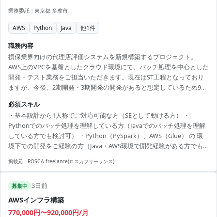
業務委託
|
東京都 多摩市
AWS
Python
Java
他
1
件
職務内容
損保業界向けの代理店評価システムを新規構築するプロジェクト。
AWS上のVPCを基盤としたクラウド環境にて、バッチ処理を中心とした
開発・テスト業務をご担当いただきます。現在はST工程となっており
ますが、今後、2期開発・3期開発の開発があると想定しているため9月
は基本設計の修正、もしくは詳細設計からご対応いただく想定となっ
必須スキル
ております。
・基本設計から1人称でご対応可能な方（SEとして動ける方） ・
Pythonでのバッチ処理を理解している方（Javaでのバッチ処理を理解
している方でも検討可） ・Python（PySpark）、AWS（Glue） の 環
境下での開発をご経験の方（Java・AWS環境で開発経験がある方でも
検討可） ・期限が短く稼働が高くなってしまっている状態のためその
掲載元：
ROSCA freelance(ロスカフリーランス)
中でも作業完遂に向けてご協力いただける方。
3日前
募集中
AWSインフラ構築
770,000円〜920,000円/月