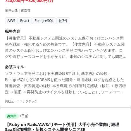
720,000円〜820,000円/月
業務委託
|
東京都
AWS
React
PostgreSQL
他
7
件
職務内容
【募集背景】 不動産システム関連のシステム保守およびエンハンス開
発を継続・強化するための募集です。 【作業内容】 不動産システム関
連のシステム保守およびエンハンス開発に携わっていただきます。ロ
グや既存ソースコードを手がかりに、未知のシステムに対しても問題
の調査・原因特定・不具合修正を行っていただきます。また、本番環
必須スキル
境で発生した障害について、検知から原因特定、復旧、再発防止策の
ソフトウェア開発における実務経験3年以上, 基本設計の経験,
実施まで一連の対応を行っていただきます。 【求める人物像】 定例等
PostgreSQLなどのRDBMSを使った開発・運用経験, ログを起点とした
の打合せでリーダーシップを発揮できる方を求めています。ログや既
障害調査・原因特定の経験, 本番環境での障害対応経験（検知 → 原因特
存のソースコードを手がかりに、未知のシステムでも自律的に問題を
定 → 復旧 → 再発防止のサイクルを経験していること）, ソースコード
調査・解決できる方が望ましいです。クラウドインフラに不慣れな部...
を読み解きながら、不具合箇所を特定・修正できること
掲載元：
ココナラテック
3日前
募集中
【Ruby on Rails/AWS/リモート併用】大手小売企業向け経理
SaaS追加機能・新規システム開発シニアSE