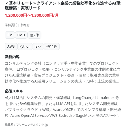
＜基本リモート＞クライアント企業の業務効率化を推進するAI環
境構築・実装リード
1,200,000円〜1,300,000円/月
業務委託
|
京都府
PM
PMO
他
2
件
AWS
Python
ERP
他
11
件
職務内容
コンサルティング会社（エンド：大手・中堅企業）でのプロジェクト
案件。 □プロジェクト概要 ・コンサルティング事業部の体制強化に向
けたAI環境構築・実装プロジェクトへ参画 ・目的：取引先企業の業務
効率化を推進するAI活用ソリューションの実現 ・期待：上流の業務整
理から実装・定着まで技術面からリードする役割を担う ・役割：DXコ
必須スキル
ンサルタントと協働し、AI環境構築から実装まで技術的に推進 □業務
AI／LLM活用システムの開発・構築経験 -LangChain／LlamaIndex 等
内容 ・AI活用ユースケースの技術的実現性評価 -AIモデル／アーキテク
を用いたRAG構築経験、またはLLM APIを活用したシステム開発経験
チャー（RAG／ファインチューニング／API連携／AIエージェント等）
パブリッククラウド（AWS／Azure／GCP）でのインフラ構築・開発経
の選定・検証 ・クライアント向けAI環境・データ基盤の構築 -Azure
験 -Azure OpenAI Service／AWS Bedrock／SageMaker 等のAIサービス
OpenAI Se...
の利用実績 Python等を用いたバックエンド開発の実務経験
掲載元：
フリーコンサルタント.jp