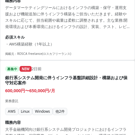
職務内容
データマーケティングツールにおけるインフラの構築・保守・運用支
援および機能追加に伴うインフラ構築をご担当いただきます。経験や
スキルに応じて、担当範囲や裁量は柔軟に調整されます。主な業務:開
発環境および本番環境におけるインフラの設計、実装、テスト、レビ
ュー
必須スキル
・AWS構築経験（1年以上）
掲載元：
ROSCA freelance(ロスカフリーランス)
2日前
募集中
NEW
銀行系システム開発に伴うインフラ基盤詳細設計・構築および保
守対応案件
600,000円〜650,000円/月
業務委託
AWS
Linux
Windows
他
2
件
職務内容
大手金融機関向け銀行系システム開発プロジェクトにおけるインフラ