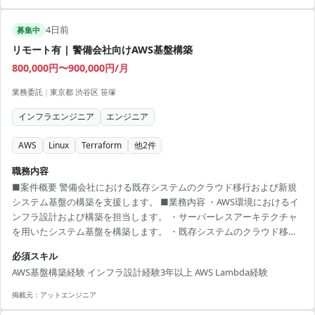
4日前
募集中
リモート有 | 警備会社向けAWS基盤構築
800,000円〜900,000円/月
業務委託
|
東京都 渋谷区 笹塚
インフラエンジニア
エンジニア
AWS
Linux
Terraform
他
2
件
職務内容
■案件概要 警備会社における既存システムのクラウド移行および新規
システム基盤の構築を支援します。 ■業務内容 ・AWS環境におけるイ
ンフラ設計および構築を担当します。 ・サーバーレスアーキテクチャ
を用いたシステム基盤を構築します。 ・既存システムのクラウド移行
に向けた設計および実装を行います。 ■開発環境 AWS, AWS Lambda
必須スキル
AWS基盤構築経験 インフラ設計経験3年以上 AWS Lambda経験
掲載元：
アットエンジニア