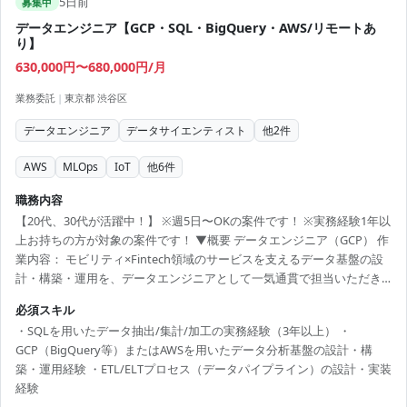
5日前
募集中
データエンジニア【GCP・SQL・BigQuery・AWS/リモートあ
り】
630,000円〜680,000円/月
業務委託
|
東京都 渋谷区
データエンジニア
データサイエンティスト
他
2
件
AWS
MLOps
IoT
他
6
件
職務内容
【20代、30代が活躍中！】 ※週5日〜OKの案件です！ ※実務経験1年以
上お持ちの方が対象の案件です！ ▼概要 データエンジニア（GCP） 作
業内容： モビリティ×Fintech領域のサービスを支えるデータ基盤の設
計・構築・運用を、データエンジニアとして一気通貫で担当いただき
ます。 ・データパイプラインの設計/実装：業務システム、各種SaaS、
必須スキル
IoTデバイスなど多様なデータソースからの収集・加工・蓄積。データ
・SQLを用いたデータ抽出/集計/加工の実務経験（3年以上） ・
品質管理やモニタリングの仕組み化 ・DWH/データマート構築：
GCP（BigQuery等）またはAWSを用いたデータ分析基盤の設計・構
BigQuery を中心としたDWHの設計・運用。アナリスト/データサイエ
築・運用経験 ・ETL/ELTプロセス（データパイプライン）の設計・実装
ンティスト向けのデータマート設計・整備 ・MLOps基盤整備：車両や
経験
ユーザーに関...