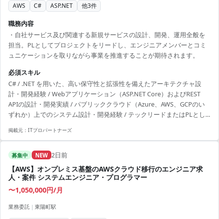
AWS
C#
ASP.NET
他
3
件
職務内容
・自社サービス及び関連する新規サービスの設計、開発、運用全般を
担当。PLとしてプロジェクトをリードし、エンジニアメンバーとコミ
ュニケーションを取りながら事業を推進することが期待されます。
必須スキル
C# / .NET を用いた、高い保守性と拡張性を備えたアーキテクチャ設
計・開発経験 / Webアプリケーション（ASP.NET Core）およびREST
APIの設計・開発実績 / パブリッククラウド（Azure、AWS、GCPのい
ずれか）上でのシステム設計・開発経験 / テックリードまたはPLとし
て、開発チームを技術的に牽引した経験 / 英語による技術情報の調査・
掲載元：
ITプロパートナーズ
キャッチアップ能力
2日前
募集中
NEW
【AWS】オンプレミス基盤のAWSクラウド移行のエンジニア求
人・案件 システムエンジニア・プログラマー
〜1,050,000円/月
業務委託
|
東陽町駅