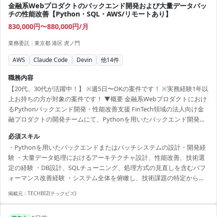
金融系Webプロダクトのバックエンド開発および大量データバッ
チの性能改善【Python・SQL・AWS/リモートあり】
830,000円〜880,000円/月
業務委託
|
東京都 港区 虎ノ門
AWS
Claude Code
Devin
他
14
件
職務内容
【20代、30代が活躍中！】 ※週5日〜OKの案件です！ ※実務経験1年以
上お持ちの方が対象の案件です！ ▼概要 金融系Webプロダクトにおけ
るPythonバックエンド開発・性能改善支援 FinTech領域の法人向け金
融プロダクトの開発チームにて、Pythonを用いたバックエンド開発お
よび既存バッチ処理の性能改善をご担当いただきます。 大量レコード
必須スキル
を扱うPythonバッチの実行速度に課題があり、DBの見直しも含めた抜
・Pythonを用いたバックエンドまたはバッチシステムの設計・開発経
本的なパフォーマンス改善を進めているフェーズです。ご経験や得意
験 ・大量データ処理におけるアーキテクチャ設計、性能改善、技術選
領域に応じて、システム全体を俯瞰しながら性能上の課題整理、改善
定の経験 ・DB設計、SQLチューニング、処理方式の見直しを含むパフ
方針の検討、設計・開発までを担っていただく想定です。 ・Pythonを
ォーマンス改善経験 ・システム全体を俯瞰し、技術課題の特定から改
用いたバックエ...
善方針の策定・推進まで行った経験
掲載元：
TECHBIZ(テックビズ)