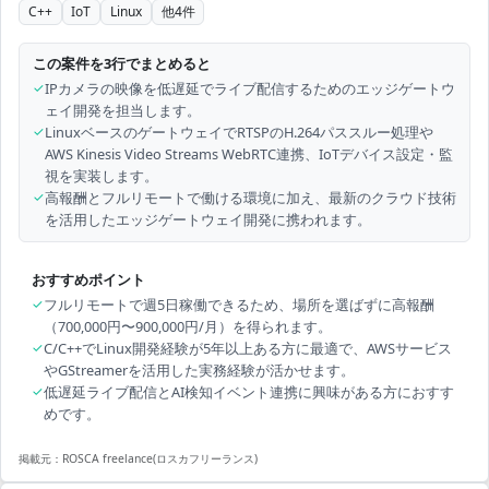
C++
IoT
Linux
他
4
件
この案件を3行でまとめると
✓
IPカメラの映像を低遅延でライブ配信するためのエッジゲートウ
ェイ開発を担当します。
✓
LinuxベースのゲートウェイでRTSPのH.264パススルー処理や
AWS Kinesis Video Streams WebRTC連携、IoTデバイス設定・監
視を実装します。
✓
高報酬とフルリモートで働ける環境に加え、最新のクラウド技術
を活用したエッジゲートウェイ開発に携われます。
おすすめポイント
✓
フルリモートで週5日稼働できるため、場所を選ばずに高報酬
（700,000円〜900,000円/月）を得られます。
✓
C/C++でLinux開発経験が5年以上ある方に最適で、AWSサービス
やGStreamerを活用した実務経験が活かせます。
✓
低遅延ライブ配信とAI検知イベント連携に興味がある方におすす
めです。
掲載元：
ROSCA freelance(ロスカフリーランス)