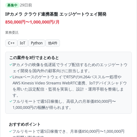
29日前
募集中
IPカメラ クラウド連携基盤 エッジゲートウェイ開発
850,000円〜1,000,000円/月
業務委託
C++
IoT
Python
他
4
件
この案件を3行でまとめると
✓
IPカメラの映像を低遅延でライブ配信するためのエッジゲートウ
ェイ開発を国内外の顧客向けに担当します。
✓
LinuxベースのゲートウェイでRTSPのH.264パススルー処理や
AWS Kinesis Video Streams WebRTC連携、IoTデバイスシャドウ
を用いた設定配信・監視を実装し、設計・運用手順を整備しま
す。
✓
フルリモートで週5日稼働し、高収入の月単価850,000円〜
1,000,000円の報酬が得られます。
おすすめポイント
✓
フルリモートで週5日稼働でき、月単価850,000円〜1,000,000円