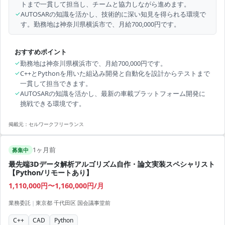
トまで一貫して担当し、チームと協力しながら進めます。
✓
AUTOSARの知識を活かし、技術的に深い知見を得られる環境で
す。勤務地は神奈川県横浜市で、月給700,000円です。
おすすめポイント
✓
勤務地は神奈川県横浜市で、月給700,000円です。
✓
C++とPythonを用いた組込み開発と自動化を設計からテストまで
一貫して担当できます。
✓
AUTOSARの知識を活かし、最新の車載プラットフォーム開発に
挑戦できる環境です。
掲載元：
セルワークフリーランス
1ヶ月前
募集中
最先端3Dデータ解析アルゴリズム自作・論文実装スペシャリスト
【Python/リモートあり】
1,110,000円〜1,160,000円/月
業務委託
|
東京都 千代田区 国会議事堂前
C++
CAD
Python