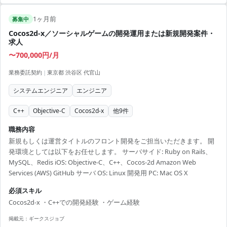
1ヶ月前
募集中
Cocos2d-x／ソーシャルゲームの開発運用または新規開発案件・
求人
〜700,000円/月
業務委託契約
|
東京都 渋谷区 代官山
システムエンジニア
エンジニア
C++
Objective-C
Cocos2d-x
他
9
件
職務内容
新規もしくは運営タイトルのフロント開発をご担当いただきます。 開
発環境としては以下をお任せします。 サーバサイド: Ruby on Rails、
MySQL、Redis iOS: Objective-C、C++、Cocos-2d Amazon Web
Services (AWS) GitHub サーバ OS: Linux 開発用 PC: Mac OS X
必須スキル
Cocos2d-x ・C++での開発経験 ・ゲーム経験
掲載元：
ギークスジョブ