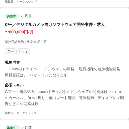
掲載元：
ギークスジョブ
1ヶ月前
募集中
C++／デジタルカメラ向けソフトウェア開発案件・求人
〜600,000円/月
業務委託契約
|
東京都 品川区
C++
Linux
職務内容
・Linuxのドライバ・ミドルウェアの開発 ・現行機種の追加機能開発 ※
開発言語は、C++がメインになります
必須スキル
C/C++ ・組み込みLinuxのドライバやミドルウェアの開発経験 ・Linux
のカーネル、Driver周り、他（ブート処理、電源制御、ディスプレイ制
御など）の開発経験
掲載元：
ギークスジョブ
1ヶ月前
募集中