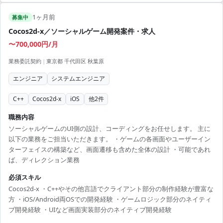
1ヶ月前
募集中
Cocos2d-x／ソーシャルゲーム開発案件・求人
〜700,000円/月
業務委託契約
|
東京都 千代田区 秋葉原
エンジニア
システムエンジニア
C++
Cocos2d-x
iOS
他
2
件
職務内容
ソーシャルゲームのUI側の設計、コーディングをお任せします。 主に
以下の業務をご担当いただきます。 ・ゲームの各画面やユーザーイン
ターフェイスの構築など、画面遷移も含めた全体の設計 ・可能であれ
ば、ディレクション業務
必須スキル
Cocos2d-x ・C++やその他言語でクライアント部分の制作経験が豊富な
方 ・iOS/Android両OSでの開発経験 ・ゲームロジック部分のネイティ
ブ開発経験 ・UIなど画面実装部分のネイティブ開発経験