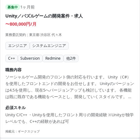
1ヶ月前
募集中
Unity／パズルゲームの開発案件・求人
〜800,000円/月
業務委託契約
|
東京都 渋谷区 代々木
エンジニア
システムエンジニア
C++
Subversion
Redmine
他
2
件
職務内容
ソーシャルゲーム開発のフロント側の対応を行います。 Unity（C#）
を使用したフロントエンドの開発をお任せします。 Unityのバージョン
は4.5を使用し、現在5へバージョンアップも検討しています。 各機能
は既に既存である機能をベースとし、開発していくスタイルです。 進
捗管理はRedmineを使用し、バージョン管理はSVNを使用していま
必須スキル
す。
Unity C/C++ ・Unityを使用したフロント周りの開発経験 ※Unityが独学
レベルでも、C++の経験があれば可
掲載元：
ギークスジョブ