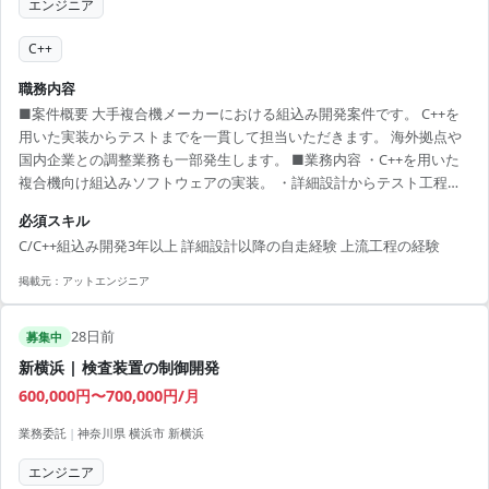
エンジニア
C++
職務内容
■案件概要 大手複合機メーカーにおける組込み開発案件です。 C++を
用いた実装からテストまでを一貫して担当いただきます。 海外拠点や
国内企業との調整業務も一部発生します。 ■業務内容 ・C++を用いた
複合機向け組込みソフトウェアの実装。 ・詳細設計からテスト工程ま
での一貫した開発業務。 ・海外開発拠点および国内企業とのスケジュ
必須スキル
ール調整。 ・WBS作成および課題管理の推進。 ■開発環境 C, C++
C/C++組込み開発3年以上 詳細設計以降の自走経験 上流工程の経験
掲載元：
アットエンジニア
28日前
募集中
新横浜 | 検査装置の制御開発
600,000円〜700,000円/月
業務委託
|
神奈川県 横浜市 新横浜
エンジニア