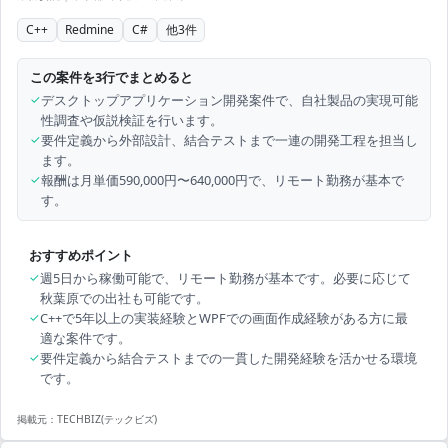
C++
Redmine
C#
他
3
件
この案件を3行でまとめると
✓
デスクトップアプリケーション開発案件で、自社製品の実現可能
性調査や仮説検証を行います。
✓
要件定義から外部設計、結合テストまで一連の開発工程を担当し
ます。
✓
報酬は月単価590,000円〜640,000円で、リモート勤務が基本で
す。
おすすめポイント
✓
週5日から稼働可能で、リモート勤務が基本です。必要に応じて
秋葉原での出社も可能です。
✓
C++で5年以上の実装経験とWPFでの画面作成経験がある方に最
適な案件です。
✓
要件定義から結合テストまでの一貫した開発経験を活かせる環境
です。
掲載元：
TECHBIZ(テックビズ)