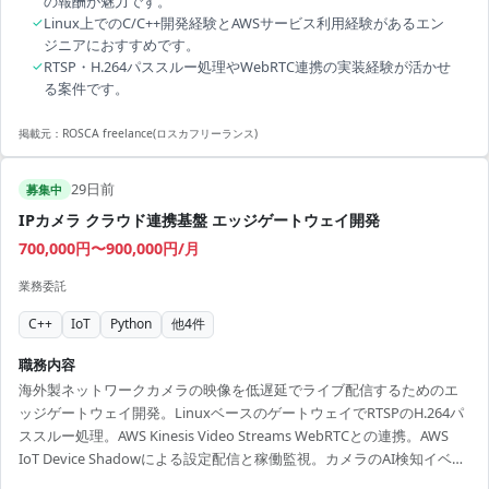
の報酬が魅力です。
✓
Linux上でのC/C++開発経験とAWSサービス利用経験があるエン
ジニアにおすすめです。
✓
RTSP・H.264パススルー処理やWebRTC連携の実装経験が活かせ
る案件です。
掲載元：
ROSCA freelance(ロスカフリーランス)
29日前
募集中
IPカメラ クラウド連携基盤 エッジゲートウェイ開発
700,000円〜900,000円/月
業務委託
C++
IoT
Python
他
4
件
職務内容
海外製ネットワークカメラの映像を低遅延でライブ配信するためのエ
ッジゲートウェイ開発。LinuxベースのゲートウェイでRTSPのH.264パ
ススルー処理。AWS Kinesis Video Streams WebRTCとの連携。AWS
IoT Device Shadowによる設定配信と稼働監視。カメラのAI検知イベン
ト受信とクラウド転送。HTTP Digest認証によるカメラ制御APIクライ