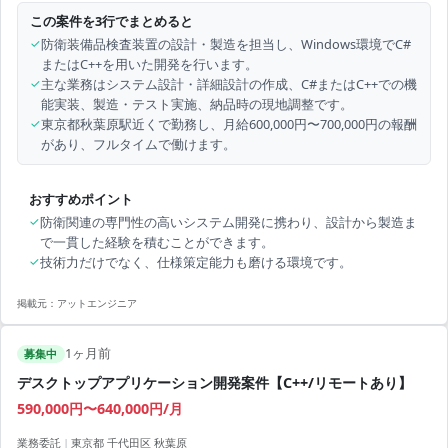
この案件を3行でまとめると
✓
防衛装備品検査装置の設計・製造を担当し、Windows環境でC#
またはC++を用いた開発を行います。
✓
主な業務はシステム設計・詳細設計の作成、C#またはC++での機
能実装、製造・テスト実施、納品時の現地調整です。
✓
東京都秋葉原駅近くで勤務し、月給600,000円〜700,000円の報酬
があり、フルタイムで働けます。
おすすめポイント
✓
防衛関連の専門性の高いシステム開発に携わり、設計から製造ま
で一貫した経験を積むことができます。
✓
技術力だけでなく、仕様策定能力も磨ける環境です。
掲載元：
アットエンジニア
1ヶ月前
募集中
デスクトップアプリケーション開発案件【C++/リモートあり】
590,000円〜640,000円/月
業務委託
|
東京都 千代田区 秋葉原