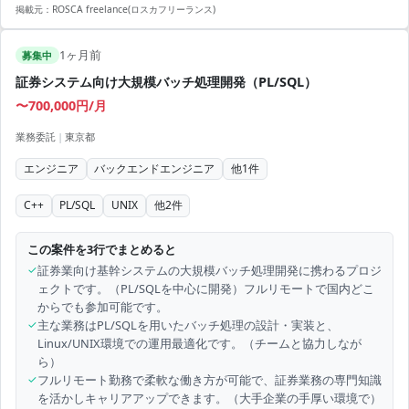
掲載元：
ROSCA freelance(ロスカフリーランス)
1ヶ月前
募集中
証券システム向け大規模バッチ処理開発（PL/SQL）
〜700,000円/月
業務委託
|
東京都
エンジニア
バックエンドエンジニア
他
1
件
C++
PL/SQL
UNIX
他
2
件
この案件を3行でまとめると
✓
証券業向け基幹システムの大規模バッチ処理開発に携わるプロジ
ェクトです。（PL/SQLを中心に開発）フルリモートで国内どこ
からでも参加可能です。
✓
主な業務はPL/SQLを用いたバッチ処理の設計・実装と、
Linux/UNIX環境での運用最適化です。（チームと協力しなが
ら）
✓
フルリモート勤務で柔軟な働き方が可能で、証券業務の専門知識
を活かしキャリアアップできます。（大手企業の手厚い環境で）