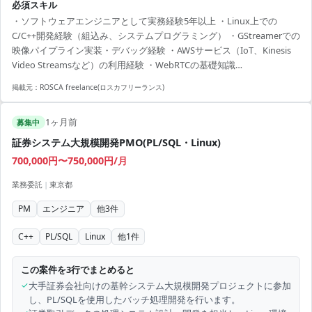
必須スキル
アント実装。設計ドキュメント・運用手順の整備と実機検証。
・ソフトウェアエンジニアとして実務経験5年以上 ・Linux上での
C/C++開発経験（組込み、システムプログラミング） ・GStreamerでの
映像パイプライン実装・デバッグ経験 ・AWSサービス（IoT、Kinesis
Video Streamsなど）の利用経験 ・WebRTCの基礎知識
（ICE/STUN/TURN/SRTP） ・RTSP・H.264/H.265映像ストリーミング
掲載元：
ROSCA freelance(ロスカフリーランス)
知識 ・ARM クロスコンパイルおよびメモリ制約下での開発経験 ・
HTTP/REST/Digest認証の理解 ・GoogleTest / GoogleMock による単体
1ヶ月前
テスト経験 ・Gitを用いたチーム開発経験（PRレビュー含む） ・英語
募集中
技術文書の...
証券システム大規模開発PMO(PL/SQL・Linux)
700,000円〜750,000円/月
業務委託
|
東京都
PM
エンジニア
他
3
件
C++
PL/SQL
Linux
他
1
件
この案件を3行でまとめると
✓
大手証券会社向けの基幹システム大規模開発プロジェクトに参加
し、PL/SQLを使用したバッチ処理開発を行います。