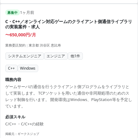
1ヶ月前
募集中
C・C++／オンライン対応ゲームのクライアント側通信ライブラリ
の実装案件・求人
〜650,000円/月
業務委託契約
|
東京都 渋谷区 恵比寿
システムエンジニア
エンジニア
他
1
件
C++
Windows
職務内容
ゲームサーバの通信を行うクライアント側プログラムをライブラリと
して実装します。 TCPソケットを用いた通信や非同期処理のためのス
レッド制御を行います。 開発環境はWindows、PlayStation等を予定し
ています。
必須スキル
C/C++ ・C/C++の経験
掲載元：
ギークスジョブ