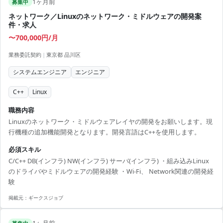
1ヶ月前
募集中
ネットワーク／Linuxのネットワーク・ミドルウェアの開発案
件・求人
〜700,000円/月
業務委託契約
|
東京都 品川区
システムエンジニア
エンジニア
C++
Linux
職務内容
Linuxのネットワーク・ミドルウェアレイヤの開発をお願いします。現
行機種の追加機能開発となります。開発言語はC++を使用します。
必須スキル
C/C++ DB(インフラ) NW(インフラ) サーバ(インフラ) ・組み込みLinux
のドライバやミドルウェアの開発経験 ・Wi-Fi、 Network関連の開発経
験
掲載元：
ギークスジョブ
1ヶ月前