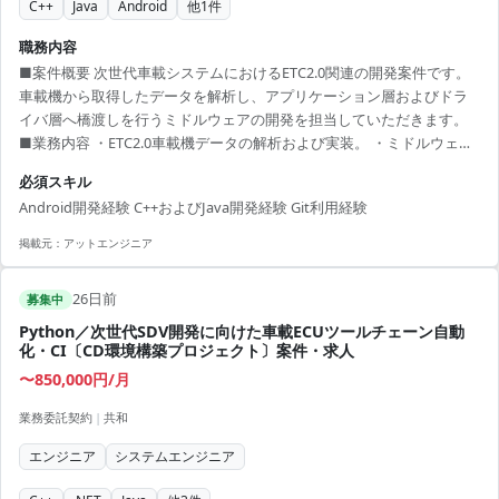
C++
Java
Android
他
1
件
職務内容
■案件概要 次世代車載システムにおけるETC2.0関連の開発案件です。
車載機から取得したデータを解析し、アプリケーション層およびドラ
イバ層へ橋渡しを行うミドルウェアの開発を担当していただきます。
■業務内容 ・ETC2.0車載機データの解析および実装。 ・ミドルウェア
層の設計から実装、評価までの一連の工程。 ・Android環境における
必須スキル
ドライバおよびアプリケーション連携開発。 ・Gitを用いたチーム開発
Android開発経験 C++およびJava開発経験 Git利用経験
およびコード管理。 ■開発環境 Android Studio, C++, Java, Git
掲載元：
アットエンジニア
26日前
募集中
Python／次世代SDV開発に向けた車載ECUツールチェーン自動
化・CI〔CD環境構築プロジェクト〕案件・求人
〜850,000円/月
業務委託契約
|
共和
エンジニア
システムエンジニア