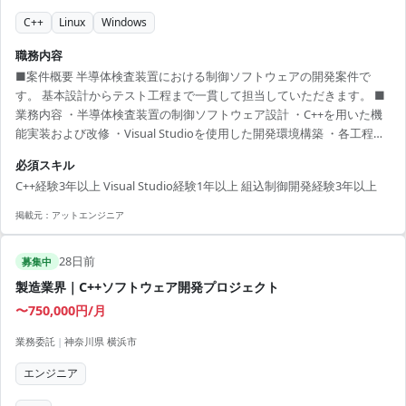
C++
Linux
Windows
職務内容
■案件概要 半導体検査装置における制御ソフトウェアの開発案件で
す。 基本設計からテスト工程まで一貫して担当していただきます。 ■
業務内容 ・半導体検査装置の制御ソフトウェア設計 ・C++を用いた機
能実装および改修 ・Visual Studioを使用した開発環境構築 ・各工程に
おけるテスト実施と品質管理 ■開発環境 Windows, C++, Visual Studio
必須スキル
C++経験3年以上 Visual Studio経験1年以上 組込制御開発経験3年以上
掲載元：
アットエンジニア
28日前
募集中
製造業界｜C++ソフトウェア開発プロジェクト
〜750,000円/月
業務委託
|
神奈川県 横浜市
エンジニア