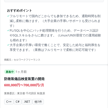
おすすめポイント
✓
フルリモートで国内どこからでも参加できるため、通勤時間を削
減し柔軟に働けます。（大手企業の手厚いサポートも受けられま
す）
✓
PL/SQLを中心にバッチ処理開発を行うため、データベース設計
やSQLスキルをさらに磨けます。（Linux/UNIX環境での運用経験
も積めます）
✓
大手企業の手厚い環境で働くことで、安定した給与と福利厚生を
享受できます。（業務はフルリモートで柔軟に対応可能です）
掲載元：
セルワークフリーランス
1ヶ月前
募集中
防衛装備品検査装置の開発
600,000円〜700,000円/月
業務委託
|
東京都 千代田区 秋葉原
C++
C#
.NET
他
1
件