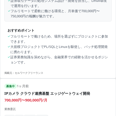
✓
証券取引データの処理システム設計・開発を担当し、Linux環境
で運用を行います。
✓
フルリモートで柔軟に働ける環境と、月単価で700,000円〜
750,000円の報酬が魅力です。
おすすめポイント
✓
フルリモートで働けるため、場所を選ばずにプロジェクトに参加
できます。
✓
大規模プロジェクトでPL/SQLとLinuxを駆使し、バッチ処理開発
に携わります。
✓
証券業務知識を深めながら、金融業界での経験を活かせるポジシ
ョンです。
掲載元：
セルワークフリーランス
1ヶ月前
募集中
IPカメラ クラウド連携基盤 エッジゲートウェイ開発
700,000円〜900,000円/月
業務委託