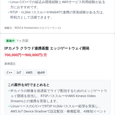
✓
Linux C/C++での組込み開発経験とAWSサービス利用経験がある
方におすすめです。
✓
RTSP・H.264パススルーやWebRTC連携の実装経験がある方は、
即戦力として活躍できます。
掲載元：
ROSCA freelance(ロスカフリーランス)
1ヶ月前
募集中
IPカメラ クラウド連携基盤 エッジゲートウェイ開発
700,000円〜900,000円/月
業務委託
C++
IoT
AWS
他
4
件
この案件を3行でまとめると
✓
IPカメラの映像を低遅延でライブ配信するためのエッジゲートウ
ェイ開発を担当し、RTSPパススルーやAWS Kinesis Video
Streamsとの連携を実装します。
✓
LinuxベースのC/C++でRTSP H.264パススルー処理を実装し、
AWS IoT Device Shadowで設定配信・稼働監視、AI検知イベント