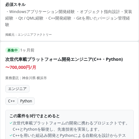
必須スキル
【作業期間】 2026年 9月21日 ～ 2026年 12月20日 (作業内容・状況によ
・Windowsアプリケーション開発経験 ・オブジェクト指向設計・実装
りさらに延長)
経験 ・Qt / QML経験 ・C++開発経験 ・Gitを用いたバージョン管理経
験
掲載元：
エンジニアファクトリー
1ヶ月前
募集中
次世代車載プラットフォーム開発エンジニア(C++・Python)
〜700,000円/月
業務委託
|
神奈川県 横浜市
エンジニア
C++
Python
この案件を3行でまとめると
✓
次世代車載プラットフォームの開発に携わるプロジェクトです。
C++とPythonを駆使し、先進技術を実装します。
✓
C++を用いた組込み開発とPythonによる自動化を設計からテス