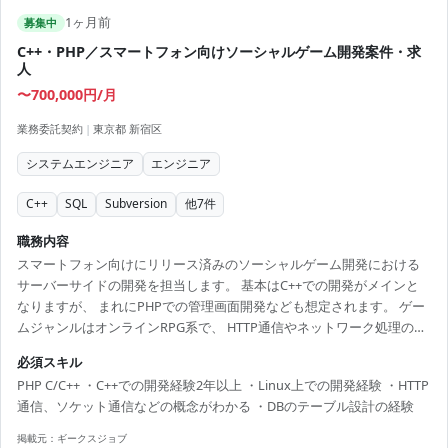
1ヶ月前
募集中
C++・PHP／スマートフォン向けソーシャルゲーム開発案件・求
人
〜700,000円/月
業務委託契約
|
東京都 新宿区
システムエンジニア
エンジニア
C++
SQL
Subversion
他
7
件
職務内容
スマートフォン向けにリリース済みのソーシャルゲーム開発における
サーバーサイドの開発を担当します。 基本はC++での開発がメインと
なりますが、 まれにPHPでの管理画面開発なども想定されます。 ゲー
ムジャンルはオンラインRPG系で、 HTTP通信やネットワーク処理の概
念理解が求められます。 アプリのチューニングなどは、SQL文レベル
必須スキル
のチューニングのみで対応できます。 開発環境は以下の通りです。 言
PHP C/C++ ・C++での開発経験2年以上 ・Linux上での開発経験 ・HTTP
語：C++、PHP5.3 OS：CentOS DB：MySQL5.5 FW：CakePHP KVS：
通信、ソケット通信などの概念がわかる ・DBのテーブル設計の経験
memcached その他：SVN、Redmine
掲載元：
ギークスジョブ