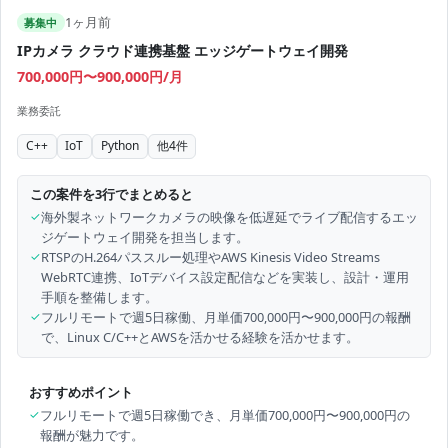
1ヶ月前
募集中
IPカメラ クラウド連携基盤 エッジゲートウェイ開発
700,000円〜900,000円/月
業務委託
C++
IoT
Python
他
4
件
この案件を3行でまとめると
✓
海外製ネットワークカメラの映像を低遅延でライブ配信するエッ
ジゲートウェイ開発を担当します。
✓
RTSPのH.264パススルー処理やAWS Kinesis Video Streams
WebRTC連携、IoTデバイス設定配信などを実装し、設計・運用
手順を整備します。
✓
フルリモートで週5日稼働、月単価700,000円〜900,000円の報酬
で、Linux C/C++とAWSを活かせる経験を活かせます。
おすすめポイント
✓
フルリモートで週5日稼働でき、月単価700,000円〜900,000円の
報酬が魅力です。