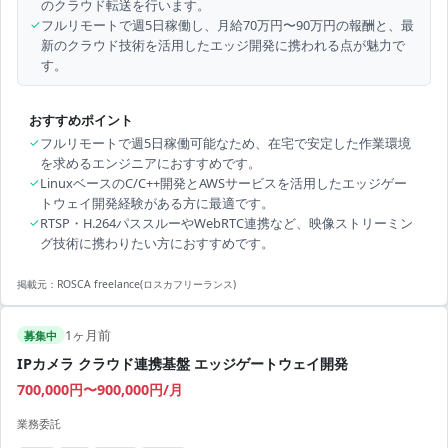
のクラウド転送を行います。
✓
フルリモートで週5日稼働し、月給70万円〜90万円の報酬と、最
新のクラウド技術を活用したエッジ開発に携われる点が魅力で
す。
おすすめポイント
✓
フルリモートで週5日稼働可能なため、在宅で安定した作業環境
を求めるエンジニアにおすすめです。
✓
LinuxベースのC/C++開発とAWSサービスを活用したエッジゲー
トウェイ開発経験がある方に最適です。
✓
RTSP・H.264パススルーやWebRTC連携など、映像ストリーミン
グ技術に携わりたい方におすすめです。
掲載元：
ROSCA freelance(ロスカフリーランス)
1ヶ月前
募集中
IPカメラ クラウド連携基盤 エッジゲートウェイ開発
700,000円〜900,000円/月
業務委託