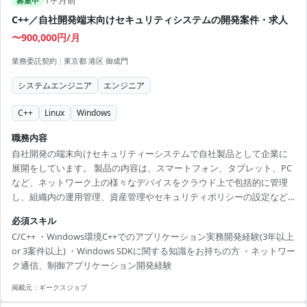
募集中
C++／自社開発端末向けセキュリティシステムの開発案件・求人
〜900,000円/月
業務委託契約
|
東京都 港区 御成門
システムエンジニア
エンジニア
C++
Linux
Windows
職務内容
自社開発の端末向けセキュリティーシステムで自社製品として企業に
展開をしています。 製品の内容は、スマートフォン、タブレット、PC
など、ネットワーク上の様々なデバイスをクラウド上で包括的に管理
し、組織内の運用管理、資産管理やセキュリティポリシーの設定など
を様々なOSを搭載したデバイスに対して包括的に行うことができるソ
必須スキル
リューションでございます。 そちらの製品の機能追加や新規開発を行
C/C++ ・Windows環境C++でのアプリケーション実務開発経験(3年以上
います。
or 3案件以上) ・Windows SDKに関する知識をお持ちの方 ・ネットワー
ク通信、制御アプリケーション開発経験
掲載元：
ギークスジョブ