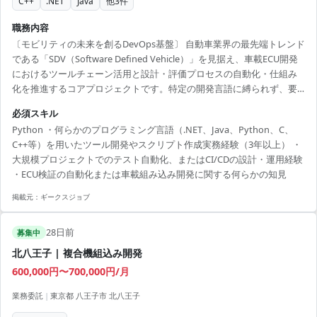
C++
.NET
Java
他
3
件
職務内容
〔モビリティの未来を創るDevOps基盤〕 自動車業界の最先端トレンド
である「SDV（Software Defined Vehicle）」を見据え、車載ECU開発
におけるツールチェーン活用と設計・評価プロセスの自動化・仕組み
化を推進するコアプロジェクトです。特定の開発言語に縛られず、要
件定義からCI/CD環境の構築・運用までを最上流から横断的にリードで
必須スキル
きる、圧倒的な市場価値を獲得できる環境です。 ・内製/市販ツール連
Python ・何らかのプログラミング言語（.NET、Java、Python、C、
携による設計・評価プロセスの自動化（要件定義〜運用） ・ECUソフ
C++等）を用いたツール開発やスクリプト作成実務経験（3年以上） ・
トウェア開発の検証効率化に向けたツール企画、開発、運用サポート
大規模プロジェクトでのテスト自動化、またはCI/CDの設計・運用経験
・開発チームとの要件調整、ツール導入支援、ドキュメント整備、ユ
・ECU検証の自動化または車載組み込み開発に関する何らかの知見
ーザー教育 ...
掲載元：
ギークスジョブ
28日前
募集中
北八王子 | 複合機組込み開発
600,000円〜700,000円/月
業務委託
|
東京都 八王子市 北八王子