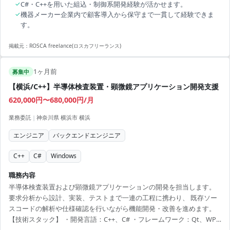
✓
C#・C++を用いた組込・制御系開発経験が活かせます。
✓
機器メーカー企業内で顧客導入から保守まで一貫して経験できま
す。
掲載元：
ROSCA freelance(ロスカフリーランス)
1ヶ月前
募集中
【横浜/C++】半導体検査装置・顕微鏡アプリケーション開発支援
620,000円〜680,000円/月
業務委託
|
神奈川県 横浜市 横浜
エンジニア
バックエンドエンジニア
C++
C#
Windows
職務内容
半導体検査装置および顕微鏡アプリケーションの開発を担当します。
要求分析から設計、実装、テストまで一連の工程に携わり、 既存ソー
スコードの解析や仕様確認を行いながら機能開発・改善を進めます。
【技術スタック】 ・開発言語：C++、C# ・フレームワーク：Qt、WPF
・バージョン管理：Git 【作業工程】 要求分析、設計、実装、テス