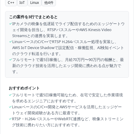
C++
IoT
Linux
他
4
件
この案件を3行でまとめると
✓
IPカメラの映像を低遅延でライブ配信するためのエッジゲートウ
ェイ開発を担当し、RTSPパススルーやAWS Kinesis Video
Streamsとの連携を実装します。
✓
LinuxベースのC/C++でRTSP H.264パススルー処理を実装し、
AWS IoT Device Shadowで設定配信・稼働監視、AI検知イベント
のクラウド転送を行います。
✓
フルリモートで週5日稼働し、月給70万円〜90万円の報酬と、最
新のクラウド技術を活用したエッジ開発に携われる点が魅力で
す。
おすすめポイント
✓
フルリモートで週5日稼働可能なため、在宅で安定した作業環境
を求めるエンジニアにおすすめです。
✓
LinuxベースのC/C++開発とAWSサービスを活用したエッジゲー
トウェイ開発経験がある方に最適です。
✓
RTSP・H.264パススルーやWebRTC連携など、映像ストリーミン
グ技術に携わりたい方におすすめです。