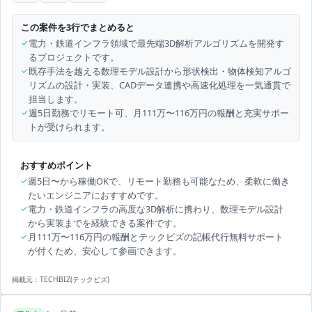
この案件を3行でまとめると
✓
電力・鉄道インフラ領域で最先端3D解析アルゴリズムを開発す
るプロジェクトです。
✓
既存手法を越える数理モデル設計から形状検出・物体検知アルゴ
リズムの設計・実装、CADデータ連携や高速化処理を一気通貫で
担当します。
✓
週5日勤務でリモート可、月111万〜116万円の報酬と充実サポー
トが受けられます。
おすすめポイント
✓
週5日〜から稼働OKで、リモート勤務も可能なため、柔軟に働き
たいエンジニアにおすすめです。
✓
電力・鉄道インフラの高度な3D解析に携わり、数理モデル設計
から実装までを経験できる案件です。
✓
月111万〜116万円の報酬とテックビズの記帳代行無料サポート
が付くため、安心して参画できます。
掲載元：
TECHBIZ(テックビズ)