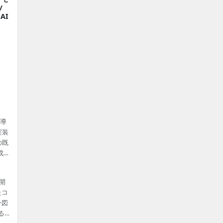
/
AI
ザ導
実装
の既
成
務開
たコ
ー図
る