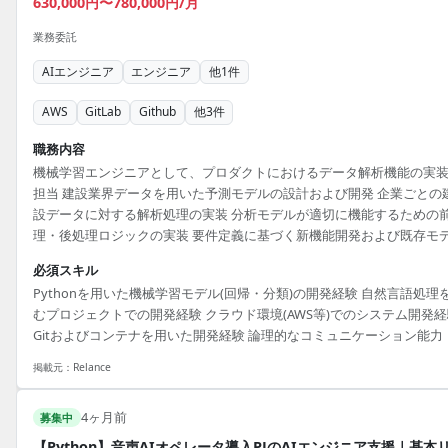
630,000円〜780,000円/月
業務委託
AIエンジニア
エンジニア
他
1
件
AWS
GitLab
Github
他
3
件
職務内容
機械学習エンジニアとして、プロダクトにおけるデータ解析機能の実
担当 建設業界データを用いた予測モデルの設計および開発 企業ごとの
設データに対する解析処理の実装 分析モデルが適切に機能するための
理・後処理ロジックの実装 要件定義に基づく新機能開発および既存モ
ル・システムの改善 建設データを分析するためのデータ分析基盤の設
必須スキル
整備 建設業界特有のデータを活用したモデルの開発および運用 データ
Pythonを用いた機械学習モデル(回帰・分類)の開発経験 自然言語処理
処理・後処理パイプラインの構築および保守
むプロジェクトでの開発経験 クラウド環境(AWS等)でのシステム開発
Gitおよびコンテナを用いた開発経験 論理的なコミュニケーション能力
掲載元：
Relance
4ヶ月前
募集中
【Python】音声AIオペレータ導入PJのAIエンジニア支援｜基本