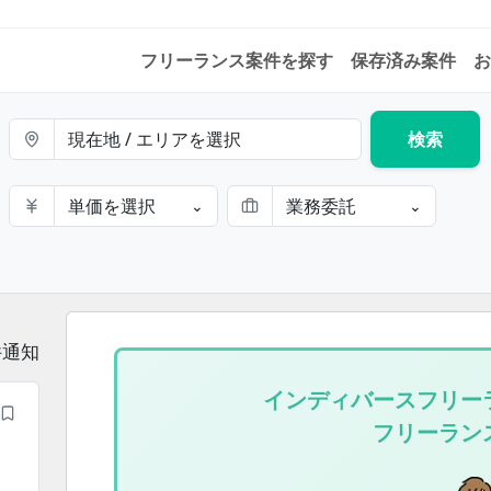
フリーランス案件を探す
保存済み案件
お
現在地 / エリアを選択
検索
単価を選択
業務委託
⌄
⌄
件通知
インディバースフリー
フリーラン