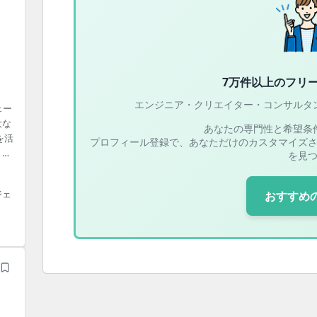
7万件以上の
フリ
エンジニア・クリエイター・コンサルタ
ェー
大な
あなたの専門性と希望条
を活
プロフィール登録で、あなただけのカスタマイズ
う情
を見
びリ
,
ジェ
おすすめ