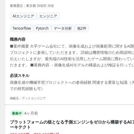
業務委託
|
東京都 渋谷区 渋谷
AIエンジニア
エンジニア
Tensorflow
Pytorch
データ分析
他
2
件
職務内容
■案件概要 大手ゲーム会社にて、画像生成および画像処理に関するAI
プロジェクトに参画していただきます。 詳細は機密情報のため商談時
伝えいたしますが、最先端のAI技術を活用したゲーム開発に携わって
だきます。 ■業務内容 ・画像生成AIモデルの構築および検証を行って
だきます。 ・画像処理アルゴリズムの研究開発を担当していただきま
必須スキル
・機械学習を用いたデータ分析および精度向上を行っていただきます。
画像生成や機械学習プロジェクトへの参画経験 関連する豊富な知識（
開発環境 Python, PyTorch, TensorFlow, OpenCV
での研究経験も可）
掲載元：
アットエンジニア
4ヶ月前
募集中
プラットフォームの核となる予測エンジンをゼロから構築するAI
ーキテクト