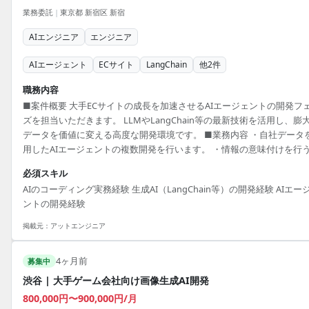
業務委託
|
東京都 新宿区 新宿
AIエンジニア
エンジニア
AIエージェント
ECサイト
LangChain
他
2
件
職務内容
■案件概要 大手ECサイトの成長を加速させるAIエージェントの開発フ
ズを担当いただきます。 LLMやLangChain等の最新技術を活用し、膨
データを価値に変える高度な開発環境です。 ■業務内容 ・自社データ
用したAIエージェントの複数開発を行います。 ・情報の意味付けを行
報オントロジーの構築を行います。 ・ギフトコンシェルジュ機能およ
必須スキル
コメンデーション機能の高度化開発を行います。 ■開発環境 LangChain
AIのコーディング実務経験 生成AI（LangChain等）の開発経験 AIエー
Cursor, Cloud Code
ントの開発経験
掲載元：
アットエンジニア
4ヶ月前
募集中
渋谷 | 大手ゲーム会社向け画像生成AI開発
800,000円〜900,000円/月