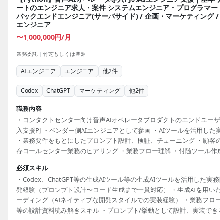
ートのエンジニア求人・案件 システムエンジニア・プログラマー 
バックエンドエンジニア(サーバサイド) / 企画・マーケティング / 
エンジニア
〜1,000,000円/月
業務委託
|
竹芝もしくは豊洲
AIエンジニア
エンジニア
他
2
件
Codex
ChatGPT
マーケティング
他
2
件
職務内容
・コンタクトセンター向け音声AIオペレータプロダクトのエンドユー
入支援PJ ・ベンダー側AIエンジニアとして参画 ・AIツールを活用した
・業務要件をもとにしたプロンプト設計、検証、チューニング ・顧客
存コールセンター業務のヒアリング ・業務フロー理解 ・付随ツール作
・ドキュメント整備
必須スキル
・Codex、ChatGPT等の生成AIツール等の生成AIツールを活用した実
発経験（プロンプト設計〜コード生成まで一貫対応） ・生成AIを用い
ーディング（AIネイティブな開発スタイルでの実装経験） ・業務フロ
等の設計資料読み解きスキル ・プロンプト/挙動として設計、実装でき