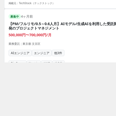
論理的思考力 ・業務仕様のヒアリングスキル ・成果物の構造化/説明能
掲載元：
TechStock（テックストック）
・顧客折衝経験
4ヶ月前
募集中
【PM/フルリモ/0.5～0.6人月】AIモデル/生成AIを利用した受託
発のプロジェクトマネジメント
500,000円〜700,000円/月
業務委託
|
東京都 文京区
AIエンジニア
エンジニア
他
3
件
BigQuery
Next.js
AWS
他
9
件
職務内容
【業務内容】 ・AIモデル/生成AIを利用したアプリケーション受託開発
おける開発およびプロジェクトマネジメント 同社におけるデータ活用
援・AI開発・データ基盤構築といった受託開発プロジェクト、および
で開発しているAI関連ツールやオンライン調査ツール、 ナレッジポー
等を活用したソリューション案件において、プロジェクトマネジメン
必須スキル
リードしていただきます。 プロジェクト計画から要件整理、進行・予
0.5～0.6人月 ・顧客折衝・要件整理の経験 ・技術課題を構造化し、解
トップ
AIエンジニアのフリーランス案件・求人一覧
理、リスク・品質管理、クライアントコミュニケーションまでを一貫
へ導くスキル ・機械学習/AIプロジェクトでの実装経験 ・クラウドイン