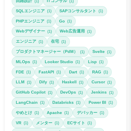
回路設計
ITコンサル
(1)
(1)
SQLエンジニア
SAPコンサルタント
(1)
(1)
PHPエンジニア
Go
(1)
(1)
Webデザイナー
Web広告運用
(1)
(1)
エンジニア
在宅
(1)
(1)
プロダクトマネージャー（PdM）
Svelte
(1)
(1)
MLOps
Looker Studio
Lisp
(1)
(1)
(1)
FDE
FastAPI
Dart
RAG
(1)
(1)
(1)
(1)
LLM
Dify
Haskell
Cursor
(1)
(1)
(1)
(1)
GitHub Copilot
DevOps
Jenkins
(1)
(1)
(1)
LangChain
Databricks
Power BI
(1)
(1)
(1)
やめとけ
Apache
デバッカー
(1)
(1)
(1)
VR
メンター
ECサイト
(1)
(1)
(1)