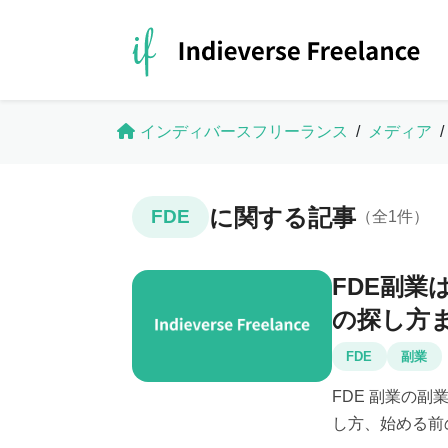
インディバースフリーランス
/
メディア
/
に関する記事
FDE
（全1件）
FDE副業
の探し方
FDE
副業
FDE 副業の
し方、始める前