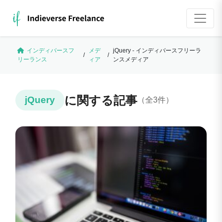
インディバースフ
メデ
jQuery - インディバースフリーラ
/
/
リーランス
ィア
ンスメディア
に関する記事
jQuery
（全3件）