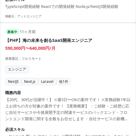
TypeScript開発経験 Reactでの開発経験 Node.js/NestJS開発経験
掲載元：
アットエンジニア
11ヶ月前
募集中
【PHP】海の未来を創るSaaS開発エンジニア
590,000円〜640,000円/月
業務委託
|
フルリモート
エンジニア
NestJS
Next.js
Laravel
他
1
件
職務内容
【20代、30代が活躍中！】 ※週5日〜OKの案件です！ ※実務経験1年以
上お持ちの方が対象の案件です！ 【業務概要】 ・ご経験・ご経歴に応
じ自社サービスや今後展開予定の関連サービスのバックエンド・フロ
ントエンド開発に関する全般をお任せします ・自社サービスの新機能
実装および機能改善 ・バックオフィス管理ツールの新機能実装および
必須スキル
機能改善 ◆必須スキル ・Next.jsを用いたフロントエンド開発経験 ・