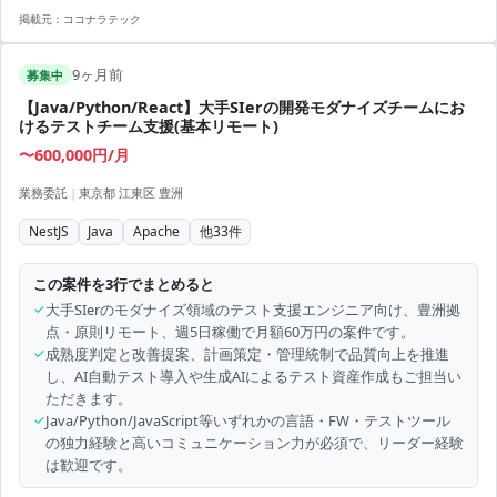
掲載元：
ココナラテック
9ヶ月前
募集中
【Java/Python/React】大手SIerの開発モダナイズチームにお
けるテストチーム支援(基本リモート)
〜600,000円/月
業務委託
|
東京都 江東区 豊洲
NestJS
Java
Apache
他
33
件
この案件を3行でまとめると
✓
大手SIerのモダナイズ領域のテスト支援エンジニア向け、豊洲拠
点・原則リモート、週5日稼働で月額60万円の案件です。
✓
成熟度判定と改善提案、計画策定・管理統制で品質向上を推進
し、AI自動テスト導入や生成AIによるテスト資産作成もご担当い
ただきます。
✓
Java/Python/JavaScript等いずれかの言語・FW・テストツール
の独力経験と高いコミュニケーション力が必須で、リーダー経験
は歓迎です。