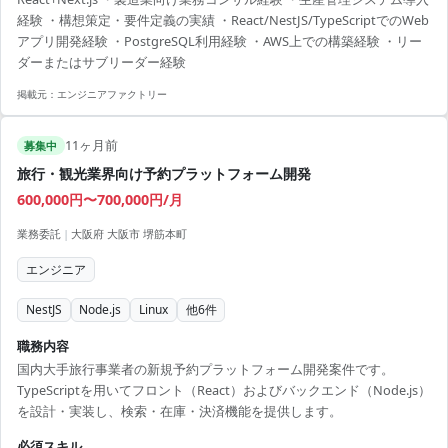
・開発手法：アジャイル
経験 ・構想策定・要件定義の実績 ・React/NestJS/TypeScriptでのWeb
アプリ開発経験 ・PostgreSQL利用経験 ・AWS上での構築経験 ・リー
ダーまたはサブリーダー経験
掲載元：
エンジニアファクトリー
11ヶ月前
募集中
旅行・観光業界向け予約プラットフォーム開発
600,000円〜700,000円/月
業務委託
|
大阪府 大阪市 堺筋本町
エンジニア
NestJS
Node.js
Linux
他
6
件
職務内容
国内大手旅行事業者の新規予約プラットフォーム開発案件です。
TypeScriptを用いてフロント（React）およびバックエンド（Node.js）
を設計・実装し、検索・在庫・決済機能を提供します。
必須スキル