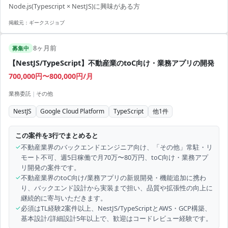
Node.js(Typescript × NestJS)に興味がある方
掲載元：
ギークスジョブ
8ヶ月前
募集中
【NestJS/TypeScript】不動産業のtoC向け・業務アプリの開発
700,000円〜800,000円/月
業務委託
|
その他
NestJS
Google Cloud Platform
TypeScript
他
1
件
この案件を3行でまとめると
✓
不動産業界のバックエンドエンジニア向け、「その他」常駐・リ
モート不可、週5日稼働で月70万〜80万円、toC向け・業務アプ
リ開発の案件です。
✓
不動産業界のtoC向け/業務アプリの新規開発・機能追加に携わ
り、バックエンド設計から実装まで担い、品質や拡張性の向上に
継続的に寄与いただきます。
✓
必須はTL経験2案件以上、NestJS/TypeScriptとAWS・GCP構築、
基本設計/詳細設計5年以上で、歓迎はコードレビュー経験です。