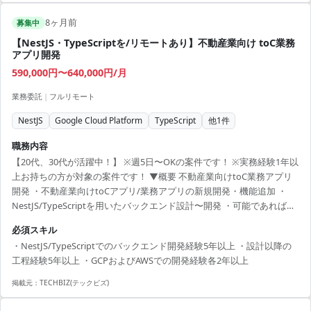
8ヶ月前
募集中
【NestJS・TypeScriptを/リモートあり】不動産業向け toC業務
アプリ開発
590,000円〜640,000円/月
業務委託
|
フルリモート
NestJS
Google Cloud Platform
TypeScript
他
1
件
職務内容
【20代、30代が活躍中！】 ※週5日〜OKの案件です！ ※実務経験1年以
上お持ちの方が対象の案件です！ ▼概要 不動産業向けtoC業務アプリ
開発 ・不動産業向けtoCアプリ/業務アプリの新規開発・機能追加 ・
NestJS/TypeScriptを用いたバックエンド設計〜開発 ・可能であれば
developerメンバーのコードレビューも担当 【開発環境】
必須スキル
GCP/AWS/NestJS/TypeScript ▼条件等 出社：フルリモート 精算幅：変
・NestJS/TypeScriptでのバックエンド開発経験5年以上 ・設計以降の
動(18日144h±18h〜22日176h±22h) 面談回数：2回 勤務時間：9:30〜
工程経験5年以上 ・GCPおよびAWSでの開発経験各2年以上
18:30 【必須スキル】 ・NestJS/TypeScriptでのバックエンド開発経験5
年...
掲載元：
TECHBIZ(テックビズ)