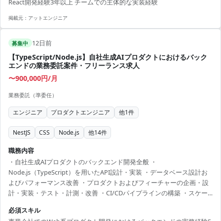
React開発経験3年以上 チームでの主体的な実装経験
ます。 ■開発環境 React Native, React, TypeScript, Node.js, NestJS,
iOS, Android, API連携
掲載元：
アットエンジニア
12日前
募集中
【TypeScript/Node.js】自社生成AIプロダクトにおけるバック
エンドの業務委託案件・フリーランス求人
〜900,000円/月
業務委託（準委任）
エンジニア
プロダクトエンジニア
他
1
件
NestJS
CSS
Node.js
他
14
件
職務内容
・自社生成AIプロダクトのバックエンド開発全般 ・
Node.js（TypeScript）を用いたAPI設計・実装 ・データベース設計お
よびパフォーマンス改善 ・プロダクトおよびフィーチャーの企画・設
計・実装・テスト・計測・改善 ・CI/CDパイプラインの構築 ・スケー
ラブルなクラウドインフラの構築・運用 【体制(人数/構成)】 ・プロダ
必須スキル
クトエンジニア中心の少数精鋭チーム ・担当プロダクトごとに職種横