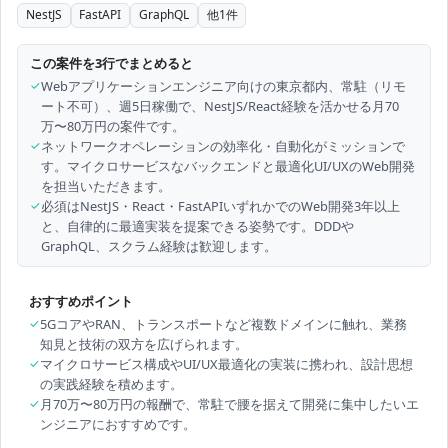
NestJS
FastAPI
GraphQL
他
1
件
この案件を3行でまとめると
✓
Webアプリケーションエンジニア向けの東京都内、常駐（リモ
ート不可）、週5日稼働で、NestJS/React経験を活かせる月70
万〜80万円の案件です。
✓
ネットワークオペレーションの効率化・自動化がミッションで
す。マイクロサービスなバックエンドと最適化UI/UXのWeb開発
を担当いただきます。
✓
必須はNestJS・React・FastAPIいずれかでのWeb開発3年以上
と、自律的に最適実装を提案できる姿勢です。DDDや
GraphQL、スクラム経験は歓迎します。
おすすめポイント
✓
5GコアやRAN、トランスポートなど複数ドメインに触れ、業務
知見と技術の双方を広げられます。
✓
マイクロサービス構成やUI/UX最適化の実装に携われ、設計思想
の実践経験を積めます。
✓
月70万〜80万円の報酬で、常駐で腰を据えて開発に集中したいエ
ンジニアにおすすめです。