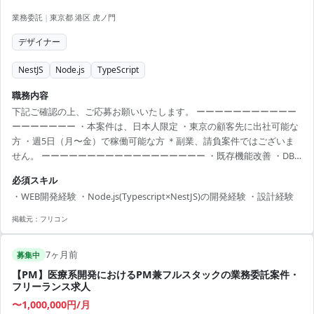
業務委託
|
東京都 港区 虎ノ門
デザイナー
NestJS
Node.js
TypeScript
職務内容
下記ご確認の上、ご応募お願いいたします。 ーーーーーーーーーーー
ーーーーーーー ・本案件は、日本人限定 ・東京の顧客先に出社可能な
方 ・週5日（月〜金）で稼働可能な方 ＊副業、請負案件ではございま
せん。 ーーーーーーーーーーーーーーーーーー ・既存機能改善 ・DB
のテーブル設計やパフォーマンス改善 ・監視業務含むシステム信頼性
必須スキル
向上 ・プロダクトマネージャーやデザイナーと協同し仕様検討 週5
・WEB開発経験 ・Node.js(Typescript×NestJS)の開発経験 ・設計経験
日、リモート
掲載元：
フリコン
7ヶ月前
募集中
【PM】医療系開発におけるPM兼フルスタックの業務委託案件・
フリーランス求人
〜1,000,000円/月