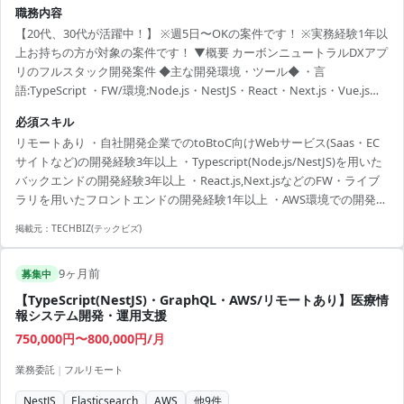
職務内容
【20代、30代が活躍中！】 ※週5日〜OKの案件です！ ※実務経験1年以
上お持ちの方が対象の案件です！ ▼概要 カーボンニュートラルDXアプ
リのフルスタック開発案件 ◆主な開発環境・ツール◆ ・言
語:TypeScript ・FW/環境:Node.js・NestJS・React・Next.js・Vue.js・
Nuxt.js ・DB:DynamoDB・MySQL ・クラウド(サービス):AWS・Azure
必須スキル
・管理ツール:Notion・Retool ・コミュニケーションツール:Slack・
リモートあり ・自社開発企業でのtoBtoC向けWebサービス(Saas・EC
GoogleMeet・Teams ・その他ツール:Redi・Jest・SynapseAnalytics・
サイトなど)の開発経験3年以上 ・Typescript(Node.js/NestJS)を用いた
Redash ▼条件等 出社：フ...
バックエンドの開発経験3年以上 ・React.js,Next.jsなどのFW・ライブ
ラリを用いたフロントエンドの開発経験1年以上 ・AWS環境での開発経
験 ・リーダー経験として管理業務を行った経験 ・要件定義の経験
掲載元：
TECHBIZ(テックビズ)
9ヶ月前
募集中
【TypeScript(NestJS)・GraphQL・AWS/リモートあり】医療情
報システム開発・運用支援
750,000円〜800,000円/月
業務委託
|
フルリモート
NestJS
Elasticsearch
AWS
他
9
件