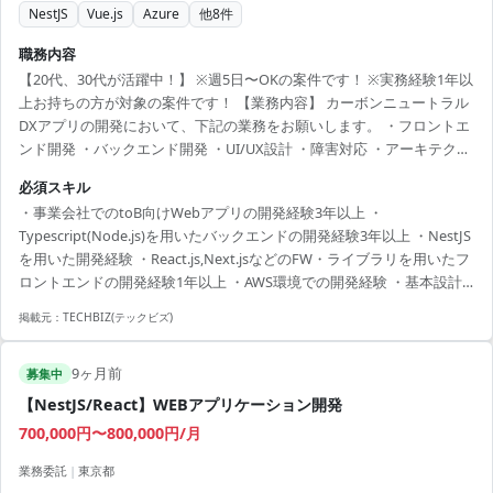
NestJS
Vue.js
Azure
他
8
件
職務内容
【20代、30代が活躍中！】 ※週5日〜OKの案件です！ ※実務経験1年以
上お持ちの方が対象の案件です！ 【業務内容】 カーボンニュートラル
DXアプリの開発において、下記の業務をお願いします。 ・フロントエ
ンド開発 ・バックエンド開発 ・UI/UX設計 ・障害対応 ・アーキテクチ
ャの選定etc. ◆基本情報◆ ・時間:10:00~19:00※フレックス相談可能 ・
必須スキル
服装:自由 ・精算:140h~180h ・面談:2回 ◆必須スキル◆ ・事業会社で
・事業会社でのtoB向けWebアプリの開発経験3年以上 ・
のtoB向けWebアプリの開発経験3年以上 ・Typescript(Node.js)を用い
Typescript(Node.js)を用いたバックエンドの開発経験3年以上 ・NestJS
たバックエンドの開発経験3年以上 ・NestJSを用いた開発経験 ・
を用いた開発経験 ・React.js,Next.jsなどのFW・ライブラリを用いたフ
React.js,Ne...
ロントエンドの開発経験1年以上 ・AWS環境での開発経験 ・基本設計
の経験
掲載元：
TECHBIZ(テックビズ)
9ヶ月前
募集中
【NestJS/React】WEBアプリケーション開発
700,000円〜800,000円/月
業務委託
|
東京都