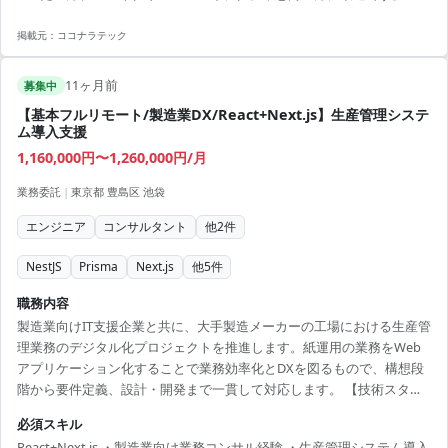
掲載元：
ココナラテック
11ヶ月前
募集中
【基本フルリモート/製造業DX/React+Next.js】生産管理システ
ム導入支援
1,160,000円〜1,260,000円/月
業務委託
|
東京都 豊島区 池袋
エンジニア
コンサルタント
他
2
件
NestJS
Prisma
Next.js
他
5
件
職務内容
製造業向けIT支援企業と共に、大手製造メーカーの工場における生産管
理業務のデジタル化プロジェクトを推進します。紙運用の業務をWeb
アプリケーション化することで業務効率化とDXを図るもので、構想段
階から要件定義、設計・開発まで一貫して対応します。 【技術スタッ
ク】 ・開発言語：TypeScript ・フロントエンド：React ・バックエン
必須スキル
ド：NestJS、Prisma ・データベース：PostgreSQL ・インフラ：AWS
React+Next.js ・製造業向け業務コンサル経験 ・生産管理システム導入