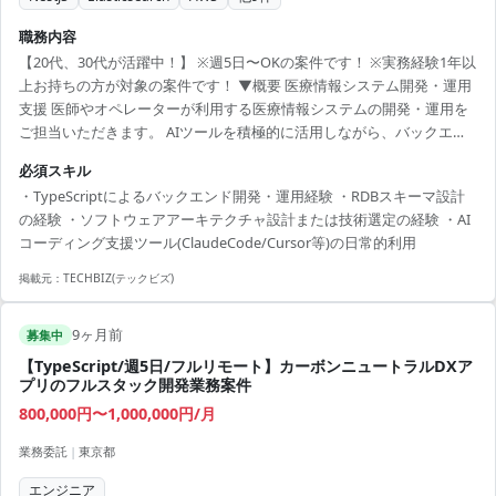
職務内容
【20代、30代が活躍中！】 ※週5日〜OKの案件です！ ※実務経験1年以
上お持ちの方が対象の案件です！ ▼概要 医療情報システム開発・運用
支援 医師やオペレーターが利用する医療情報システムの開発・運用を
ご担当いただきます。 AIツールを積極的に活用しながら、バックエン
ド開発~インフラ構築、運用改善まで幅広く携わっていただきます。 ・
必須スキル
TypeScript(NestJS)によるGraphQLAPI開発 ・マイクロサービスの監
・TypeScriptによるバックエンド開発・運用経験 ・RDBスキーマ設計
視、パフォーマンスチューニング ・技術的負債の解消・リファクタリ
の経験 ・ソフトウェアアーキテクチャ設計または技術選定の経験 ・AI
ング ・TerraformによるAWSインフラ構築・運用 ・dbtを利用したデー
コーディング支援ツール(ClaudeCode/Cursor等)の日常的利用
タ分析基盤の開発・運用 ・AIを活用したプロダクト開発へ...
掲載元：
TECHBIZ(テックビズ)
9ヶ月前
募集中
【TypeScript/週5日/フルリモート】カーボンニュートラルDXア
プリのフルスタック開発業務案件
800,000円〜1,000,000円/月
業務委託
|
東京都
エンジニア