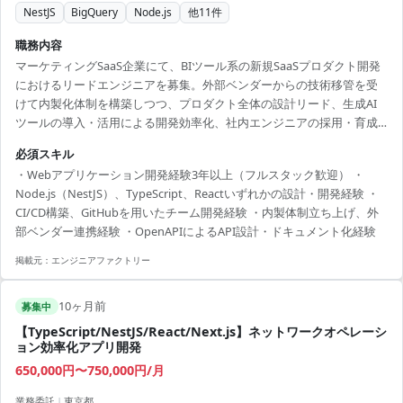
NestJS
BigQuery
Node.js
他
11
件
職務内容
マーケティングSaaS企業にて、BIツール系の新規SaaSプロダクト開発
におけるリードエンジニアを募集。外部ベンダーからの技術移管を受
けて内製化体制を構築しつつ、プロダクト全体の設計リード、生成AI
ツールの導入・活用による開発効率化、社内エンジニアの採用・育成
にも関与します。事業成長に直結するプロダクト開発において技術と
必須スキル
組織の両軸から貢献できるポジションです。 【技術スタック】 ・開発
・Webアプリケーション開発経験3年以上（フルスタック歓迎） ・
言語：TypeScript、Node.js（NestJS）、React ・データ基盤：
Node.js（NestJS）、TypeScript、Reactいずれかの設計・開発経験 ・
BigQuery、dbt ・インフラ：GCP（Cloud Run、GKE） ・CI/CD：
CI/CD構築、GitHubを用いたチーム開発経験 ・内製体制立ち上げ、外
GitHub ・生成AIツール：Copilot、ChatGPT、Ge...
部ベンダー連携経験 ・OpenAPIによるAPI設計・ドキュメント化経験
掲載元：
エンジニアファクトリー
10ヶ月前
募集中
【TypeScript/NestJS/React/Next.js】ネットワークオペレーシ
ョン効率化アプリ開発
650,000円〜750,000円/月
業務委託
|
東京都