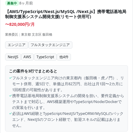
8ヶ月前
募集中
【AWS/TypeScript/Nest.js/MySQL /Next.js】携帯電話基地局
制御支援系システム開発支援(リモート併用可)
〜820,000円/月
業務委託
|
東京都 文京区 飯田橋
エンジニア
フルスタックエンジニア
NestJS
AWS
TypeScript
他
4
件
この案件を3行でまとめると
✓
フルスタックエンジニア向けの東京都内（飯田橋・虎ノ門）、リ
モート併用、週5日で、単価は月82万円、出社は月1回〜2カ月に
1回程度の可能性があります。
✓
携帯電話基地局制御支援系システムの開発を担い、要件定義から
テストまで対応し、AWS構築運用やTypeScript/Node/Dockerで
の実装を行います。
✓
必須はAWS経験とTypeScript/NestJS/TypeORM/MySQLのバック
エンド、NextJSのフロント経験で、歓迎スキルの記載はありま
せん。