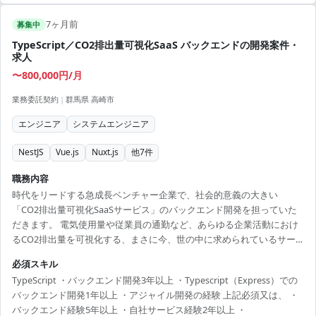
7ヶ月前
募集中
TypeScript／CO2排出量可視化SaaS バックエンドの開発案件・
求人
〜800,000円/月
業務委託契約
|
群馬県 高崎市
エンジニア
システムエンジニア
NestJS
Vue.js
Nuxt.js
他
7
件
職務内容
時代をリードする急成長ベンチャー企業で、社会的意義の大きい
「CO2排出量可視化SaaSサービス」のバックエンド開発を担っていた
だきます。 電気使用量や従業員の通勤など、あらゆる企業活動におけ
るCO2排出量を可視化する、まさに今、世の中に求められているサー
ビスです。 本プロジェクトでは、AIや画像解析といった最先端技術も
必須スキル
積極的に活用しており、TypeScript（NestJS/Express）を中心としたモ
TypeScript ・バックエンド開発3年以上 ・Typescript（Express）での
ダンな開発環境で、ご自身の技術力を存分に発揮し、さらに高めてい
バックエンド開発1年以上 ・アジャイル開発の経験 上記必須又は、 ・
くことができます。アジャイルな環境で、プロダクトの成長にダイレ
バックエンド経験5年以上 ・自社サービス経験2年以上 ・
クトに貢献できる、非常にやりがいのあるポジションです。