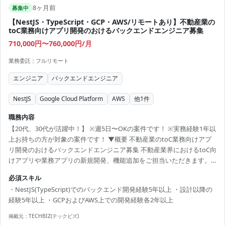
8ヶ月前
募集中
【NestJS・TypeScript・GCP・AWS/リモートあり】不動産業の
toC業務向けアプリ開発のおけるバックエンドエンジニア募集
710,000円〜760,000円/月
業務委託
|
フルリモート
エンジニア
バックエンドエンジニア
NestJS
Google Cloud Platform
AWS
他
1
件
職務内容
【20代、30代が活躍中！】 ※週5日〜OKの案件です！ ※実務経験1年以
上お持ちの方が対象の案件です！ ▼概要 不動産業のtoC業務向けアプ
リ開発のおけるバックエンドエンジニア募集 不動産業界におけるtoC向
けアプリや業務アプリの新規開発、機能追加をご担当いただきます。
NestJS/TypeScriptでのバックエンド側の設計から開発を予定していま
必須スキル
す。 ▼条件等 出社：フルリモート 精算幅：各月変動 面談回数：2回 勤
・NestJS(TypeScript)でのバックエンド開発経験5年以上 ・設計以降の
務時間：9:30~18:30 【必須スキル】 ・NestJS(TypeScript)でのバックエ
経験5年以上 ・GCPおよびAWS上での開発経験各2年以上
ンド開発経験5年以上 ・設計以降の経験5年以上 ・GCPおよびAWS上で
の開発経験各2年以上 【尚可ス...
掲載元：
TECHBIZ(テックビズ)