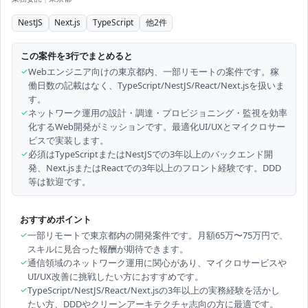
NestJS
Next.js
TypeScript
他
2
件
この案件を3行でまとめると
✓
Webエンジニア向けの東京都内、一部リモートの案件です。稼
働日数の記載はなく、TypeScript/NestJS/React/Next.jsを扱いま
す。
✓
ネットワーク運用の設計・調達・プロビジョニング・監視を効率
化するWeb開発がミッションです。最適化UI/UXとマイクロサー
ビスで実装します。
✓
必須はTypeScriptまたはNestJSでの3年以上のバックエンド開
発、Next.jsまたはReactでの3年以上のフロント経験です。DDD
等は歓迎です。
おすすめポイント
✓
一部リモートで東京都内の開発案件です。月額65万〜75万円で、
スキルに見合った報酬が期待できます。
✓
通信領域のネットワーク運用に関心があり、マイクロサービスや
UI/UX改善に挑戦したい方におすすめです。
✓
TypeScript/NestJS/React/Next.jsの3年以上の実務経験を活かし
たい方、DDDやクリーンアーキテクチャ志向の方に最適です。