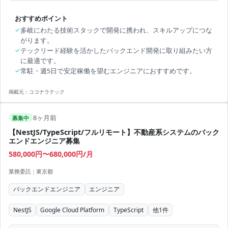
おすすめポイント
✓
多岐にわたる技術スタックで開発に携われ、スキルアップにつな
がります。
✓
テックリード経験を活かしたバックエンド開発に取り組みたい方
に最適です。
✓
常駐・週5日で安定稼働を望むエンジニアにおすすめです。
掲載元：
ココナラテック
8ヶ月前
募集中
【NestJS/TypeScript/フルリモート】不動産系システムのバック
エンドエンジニア募集
580,000円〜680,000円/月
業務委託
|
東京都
バックエンドエンジニア
エンジニア
NestJS
Google Cloud Platform
TypeScript
他
1
件