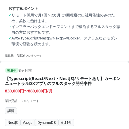
おすすめポイント
✓
リモート併用で月1回〜2カ月に1回程度の出社可能性のみのた
め、柔軟に働けます。
✓
インフラ〜バックエンド〜フロントまで横断するフルスタック志
向の方におすすめです。
✓
AWS/TypeScript/NestJS/NextJSやDocker、スクラムなどモダン
環境で経験を積めます。
掲載元：
FLEXY(フレキシー）
8ヶ月前
募集中
【Typescript(React/Next・NestJS)/リモートあり】カーボン
ニュートラルDXアプリのフルスタック開発案件
830,000円〜880,000円/月
業務委託
|
フルリモート
講師
NestJS
Vue.js
DynamoDB
他
11
件