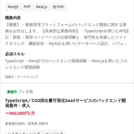
NestJS
PHP
Next.js
他
10
件
職務内容
【概要】 ・船舶管理プラットフォームのバックエンド開発に関する業
務をお任せします。 【具体的な業務内容】 ・TypeScriptを用いたAPI設
計・開発 ・既存コードベースの仕様理解と、保守性を考慮したリファ
クタリング、機能追加 ・MySQLを用いたデータベース設計、パフォー
マンスを考慮したチューニング ・GitHub Actions / CodePipelineを用
必須スキル
いたCI/CDパイプラインの構築・改善 【チーム構成】 ・CTO ・テック
TypeScript ・NestJSでのバックエンド開発経験 ・Next.jsを用いたフロ
リード：1名 ・フルスタック：2名 ・アプリ：1名 ・デザイナー：1名
ントエンド開発経験
【働き方】 ・原則リモート ・必要に応じてオフィス作業も可（新橋オ
フィス） 【稼働時間...
掲載元：
ギークスジョブ
7ヶ月前
募集中
TypeScript／CO2排出量可視化SaaSサービスのバックエンド開
発案件・求人
〜900,000円/月
業務委託契約
|
群馬県 高崎市
システムエンジニア
エンジニア