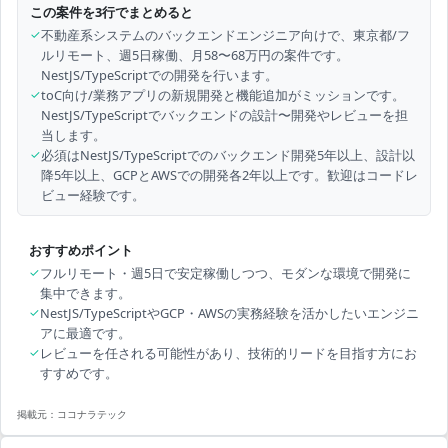
この案件を3行でまとめると
✓
不動産系システムのバックエンドエンジニア向けで、東京都/フ
ルリモート、週5日稼働、月58〜68万円の案件です。
NestJS/TypeScriptでの開発を行います。
✓
toC向け/業務アプリの新規開発と機能追加がミッションです。
NestJS/TypeScriptでバックエンドの設計〜開発やレビューを担
当します。
✓
必須はNestJS/TypeScriptでのバックエンド開発5年以上、設計以
降5年以上、GCPとAWSでの開発各2年以上です。歓迎はコードレ
ビュー経験です。
おすすめポイント
✓
フルリモート・週5日で安定稼働しつつ、モダンな環境で開発に
集中できます。
✓
NestJS/TypeScriptやGCP・AWSの実務経験を活かしたいエンジニ
アに最適です。
✓
レビューを任される可能性があり、技術的リードを目指す方にお
すすめです。
掲載元：
ココナラテック