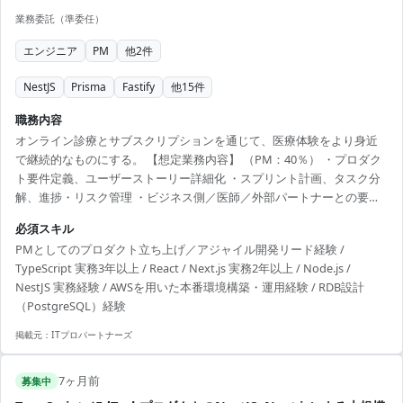
業務委託（準委任）
エンジニア
PM
他
2
件
NestJS
Prisma
Fastify
他
15
件
職務内容
オンライン診療とサブスクリプションを通じて、医療体験をより身近
で継続的なものにする。 【想定業務内容】 （PM：40％） ・プロダク
ト要件定義、ユーザーストーリー詳細化 ・スプリント計画、タスク分
解、進捗・リスク管理 ・ビジネス側／医師／外部パートナーとの要件
調整 ・受入基準策定、リリース判断 （エンジニアリング：60％） ・シ
必須スキル
ステム全体アーキテクチャ設計、ADR作成 ・Next.js（App Router）／
PMとしてのプロダクト立ち上げ／アジャイル開発リード経験 /
NestJSによるフルスタック実装 ・Prismaを用いたDB設計・マイグレー
TypeScript 実務3年以上 / React / Next.js 実務2年以上 / Node.js /
ション ・CI/CD、AWSインフラ設計・運用 ・コードレビュー、テスト
NestJS 実務経験 / AWSを用いた本番環境構築・運用経験 / RDB設計
戦略設計 【体制(人数/構成)】 ・Head of Software ...
（PostgreSQL）経験
掲載元：
ITプロパートナーズ
7ヶ月前
募集中