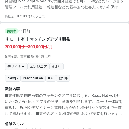
発経験(TypeScript/Node.jsでの開発経験でも可) ・Gitなどのバージョン
での開発経験でも...
管理ツールの利用経験 ・報連相などの基本的な社会人スキルを保持し
ている
掲載元：
TECHBIZ(テックビズ)
11日前
募集中
リモート有 | マッチングアプリ開発
700,000円〜800,000円/月
業務委託
|
東京都 渋谷区 恵比寿
デザイナー
エンジニア
他
1
件
NestJS
React Native
iOS
他
5
件
職務内容
■案件概要 国内有数のマッチングアプリにおける、React Nativeを用
いたiOS／Androidアプリの開発・改善を担当します。 ユーザー体験を
重視し、PdMやデザイナーと連携しながら仕様検討から実装まで一貫
して携わります。 ■業務内容 ・新機能の設計および実装を行います。
・既存機能のUI/UX改善を推進します。 ・アプリのパフォーマンス向
必須スキル
上と安定化を図ります。 ・バックエンド連携を意識したAPI実装を行い