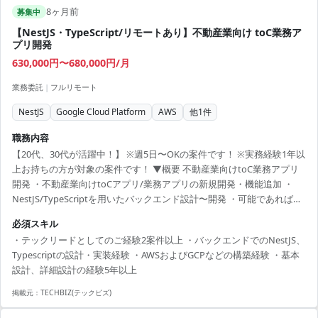
8ヶ月前
募集中
【NestJS・TypeScript/リモートあり】不動産業向け toC業務ア
プリ開発
630,000円〜680,000円/月
業務委託
|
フルリモート
NestJS
Google Cloud Platform
AWS
他
1
件
職務内容
【20代、30代が活躍中！】 ※週5日〜OKの案件です！ ※実務経験1年以
上お持ちの方が対象の案件です！ ▼概要 不動産業向けtoC業務アプリ
開発 ・不動産業向けtoCアプリ/業務アプリの新規開発・機能追加 ・
NestJS/TypeScriptを用いたバックエンド設計〜開発 ・可能であれば
developerメンバーのコードレビューも担当 【開発環境】
必須スキル
GCP/AWS/NestJS/TypeScript ▼条件等 出社：フルリモート 精算幅：変
・テックリードとしてのご経験2案件以上 ・バックエンドでのNestJS、
動中間割り(18日144h±18h〜22日176h±22h) 面談回数：2回 勤務時間：
Typescriptの設計・実装経験 ・AWSおよびGCPなどの構築経験 ・基本
9:30〜18:30 【必須スキル】 ・テックリードとしてのご経験2案件以上
設計、詳細設計の経験5年以上
・バックエンドで...
掲載元：
TECHBIZ(テックビズ)