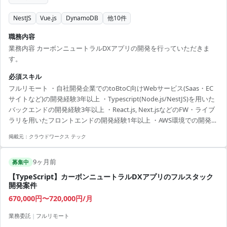
NestJS
Vue.js
DynamoDB
他
10
件
職務内容
業務内容 カーボンニュートラルDXアプリの開発を行っていただきま
す。
必須スキル
フルリモート ・自社開発企業でのtoBtoC向けWebサービス(Saas・EC
サイトなど)の開発経験3年以上 ・Typescript(Node.js/NestJS)を用いた
バックエンドの開発経験3年以上 ・React.js, Next.jsなどのFW・ライブ
ラリを用いたフロントエンドの開発経験1年以上 ・AWS環境での開発経
験 ・リーダー経験として管理業務を行った経験 ・要件定義の経験
掲載元：
クラウドワークス テック
9ヶ月前
募集中
【TypeScript】カーボンニュートラルDXアプリのフルスタック
開発案件
670,000円〜720,000円/月
業務委託
|
フルリモート