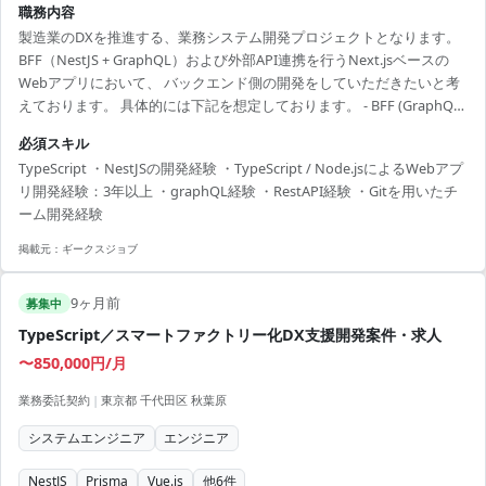
職務内容
製造業のDXを推進する、業務システム開発プロジェクトとなります。
BFF（NestJS + GraphQL）および外部API連携を行うNext.jsベースの
Webアプリにおいて、 バックエンド側の開発をしていただきたいと考
えております。 具体的には下記を想定しております。 - BFF (GraphQL)
経由でのAPIアクセス（Apollo Client使用） - 認証/認可（JWT +
必須スキル
Cookie）処理の実装 - パフォーマンス最適化、バンドルサイズ管理、
TypeScript ・NestJSの開発経験 ・TypeScript / Node.jsによるWebアプ
Lighthouse対策
リ開発経験：3年以上 ・graphQL経験 ・RestAPI経験 ・Gitを用いたチ
ーム開発経験
掲載元：
ギークスジョブ
9ヶ月前
募集中
TypeScript／スマートファクトリー化DX支援開発案件・求人
〜850,000円/月
業務委託契約
|
東京都 千代田区 秋葉原
システムエンジニア
エンジニア
NestJS
Prisma
Vue.js
他
6
件