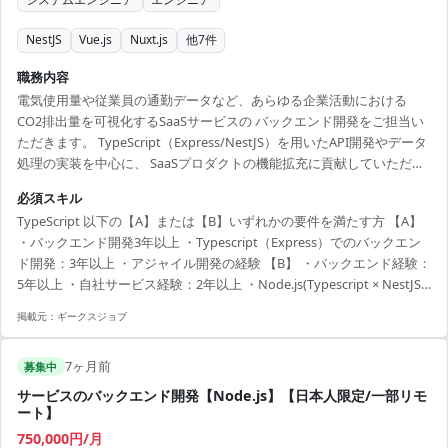
NestJS
Vue.js
Nuxt.js
他
7
件
職務内容
電気使用量や従業員の通勤データなど、あらゆる企業活動における
CO2排出量を可視化するSaaSサービスの バックエンド開発をご担当い
ただきます。 TypeScript（Express/NestJS）を用いたAPI開発やデータ
処理の実装を中心に、 SaaSプロダクトの機能拡充に貢献していただき
ます。 本サービスではAIや画像解析技術も駆使しており、バックエン
必須スキル
ド開発を通じてモダンな技術スタックや 新しい技術領域に触れること
TypeScript 以下の【A】または【B】いずれかの要件を満たす方 【A】
ができる刺激的な環境です。 フルリモートでの参画が可能で、アジャ
・バックエンド開発3年以上 ・Typescript（Express）でのバックエン
イルな開発体制の中で自律的にパフォーマンスを発揮できるエンジニ
ド開発：3年以上 ・アジャイル開発の経験 【B】 ・バックエンド経験：
アを募集しています。
5年以上 ・自社サービス経験：2年以上 ・Node.js(Typescript × NestJS)
に興味がある方
掲載元：
ギークスジョブ
7ヶ月前
募集中
サービスのバックエンド開発【Node.js】【日本人限定/一部リモ
ート】
750,000円/月