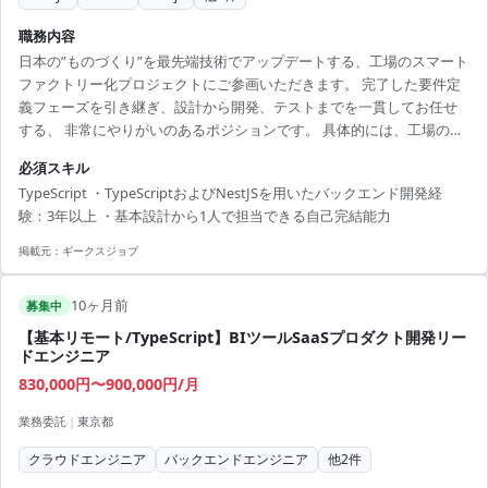
職務内容
日本の”ものづくり”を最先端技術でアップデートする、工場のスマート
ファクトリー化プロジェクトにご参画いただきます。 完了した要件定
義フェーズを引き継ぎ、設計から開発、テストまでを一貫してお任せ
する、 非常にやりがいのあるポジションです。 具体的には、工場の稼
働状況をリアルタイムで可視化する「設備ステータス表示ダッシュボ
必須スキル
ード」や、 生産効率を最大化する「製造指示画面」、品質管理の要と
TypeScript ・TypeScriptおよびNestJSを用いたバックエンド開発経
なる「トレーサビリティ画面」などの開発を 担当していただきます。
験：3年以上 ・基本設計から1人で担当できる自己完結能力
TypeScriptやNestJSといったモダンな技術スタックを採用しており、
バックエンド開発をリードしていただける方を募集しています。
掲載元：
ギークスジョブ
10ヶ月前
募集中
【基本リモート/TypeScript】BIツールSaaSプロダクト開発リー
ドエンジニア
830,000円〜900,000円/月
業務委託
|
東京都
クラウドエンジニア
バックエンドエンジニア
他
2
件