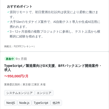
おすすめポイント
✓
原則リモートで、初日豊洲出社以外は状況により柔軟に働けま
す。
✓
大手SIerのモダナイズ案件で、AI自動テスト導入や生成AI活用に
携われます。
✓
3～12ヶ月規模の複数プロジェクトに参画し、テスト上流から横
断的に経験を積めます。
掲載元：
FLEXY(フレキシー）
9ヶ月前
募集中
TypeScript／製造業向けDX支援、BFFバックエンド開発案件・
求人
〜950,000円/月
業務委託契約
|
東京都 江東区 木場
システムエンジニア
エンジニア
NestJS
Node.js
TypeScript
他
2
件