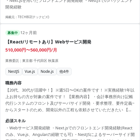
・Next.jsを用いたフロントエンド開発経験 ・NestJSでのバックエンド
NestJSでのバックエンド開発経験 ◆尚可スキル ・アプリケーションの
開発経験
要件定義、モデリング、DB設計などの経験 ・PHP/Laravelを用いた開
発経験 ◆就業時間:フルフレックス ◆清算:140h~180h ◆面談:2...
掲載元：
TECHBIZ(テックビズ)
12ヶ月前
募集中
【React/リモートあり】Webサービス開発
510,000円〜560,000円/月
業務委託
|
東京都 千代田区 秋葉原
NestJS
Vue.js
Node.js
他
4
件
職務内容
【20代、30代が活躍中！】 ※週5日〜OKの案件です！ ※実務経験1年以
上お持ちの方が対象の案件です！ 【業務内容】 ・会計事務所向け記帳
代行システムのフロント及びサーバサイド開発 ・要求整理、要件定義~
からスタートのため、開発以外の工程も依頼させていただきたい 【場
所】秋葉原駅or汐留駅orリモート 【勤務時間】9:00~17:30 【精算】
必須スキル
140h~180h 【面談】1回 【スキル】 必須: ・Webサービス開発経験 ・
・Webサービス開発経験 ・Next.jsでのフロントエンド開発経験(React
Next.jsでのフロントエンド開発経験(Reactのみ、Vue.js、Angularの経
のみ、Vue.js、Angularの経験でも可) ・NestJSによるサーバーサイド開
験でも可) ・NestJSによるサーバーサイド開発経験(TypeScript/Node.js