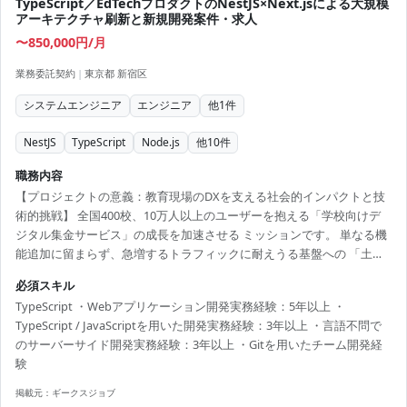
TypeScript／EdTechプロダクトのNestJS×Next.jsによる大規模
アーキテクチャ刷新と新規開発案件・求人
〜850,000円/月
業務委託契約
|
東京都 新宿区
システムエンジニア
エンジニア
他
1
件
NestJS
TypeScript
Node.js
他
10
件
職務内容
【プロジェクトの意義：教育現場のDXを支える社会的インパクトと技
術的挑戦】 全国400校、10万人以上のユーザーを抱える「学校向けデ
ジタル集金サービス」の成長を加速させる ミッションです。 単なる機
能追加に留まらず、急増するトラフィックに耐えうる基盤への 「土台
からの再構築」に携わることができ、技術選定から品質向上まで深い
必須スキル
裁量を持って取り組める環境です。 ・Next.js / NestJSを用いたWebア
TypeScript ・Webアプリケーション開発実務経験：5年以上 ・
プリケーションの設計、開発、運用 ・ユーザー数増加に伴うシステム
TypeScript / JavaScriptを用いた開発実務経験：3年以上 ・言語不問で
アーキテクチャの見直し、パフォーマンス改善 ・保護者および教職員
のサーバーサイド開発実務経験：3年以上 ・Gitを用いたチーム開発経
の体験を最大化するUI/UX改善と新機能実装 ・決済データの整合性を
験
担保する高信頼...
掲載元：
ギークスジョブ