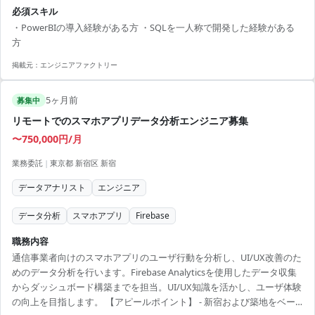
開発を進める環境です。BIツールの導入・活用経験を活かし、データ
必須スキル
ドリブンな意思決定を支える重要なポジションとなります。 【技術ス
・PowerBIの導入経験がある方 ・SQLを一人称で開発した経験がある
タック】 ・BIツール：PowerBI ・データベース：SQL
方
掲載元：
エンジニアファクトリー
5ヶ月前
募集中
リモートでのスマホアプリデータ分析エンジニア募集
〜750,000円/月
業務委託
|
東京都 新宿区 新宿
データアナリスト
エンジニア
データ分析
スマホアプリ
Firebase
職務内容
通信事業者向けのスマホアプリのユーザ行動を分析し、UI/UX改善のた
めのデータ分析を行います。Firebase Analyticsを使用したデータ収集
からダッシュボード構築までを担当。UI/UX知識を活かし、ユーザ体験
の向上を目指します。 【アピールポイント】 - 新宿および築地をベー