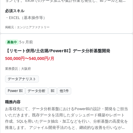
ョンです。 Excelでのデータ加工や集計作業も発生し、BIツールと組み
合わせたレポーティング環境の構築を進めていただきます。 【技術ス
必須スキル
タック】 ・BIツール：PowerBI ・クラウド：Azure ・データベース：
・EXCEL（基本操作等）
SQL
掲載元：
エンジニアファクトリー
5ヶ月前
募集中
【リモート併用/土佐堀/PowerBI】データ分析基盤開発
500,000円〜540,000円/月
業務委託
|
大阪府
データアナリスト
Power BI
データ分析
BI
他
1
件
職務内容
お客様先にて、データ分析基盤におけるPowerBIの設計・開発をご担当
いただきます。既存データを活用したダッシュボード構築やレポート
作成、SQLを用いたデータ抽出・加工などを行い、分析基盤の高度化を
推進します。 アジャイル開発手法のもと、継続的な改善を行いながら