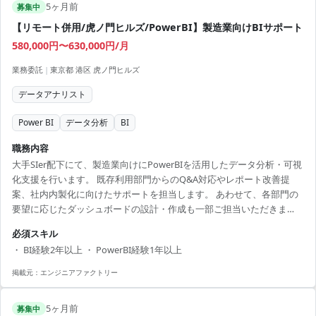
5ヶ月前
募集中
【リモート併用/虎ノ門ヒルズ/PowerBI】製造業向けBIサポート
580,000円〜630,000円/月
業務委託
|
東京都 港区 虎ノ門ヒルズ
データアナリスト
Power BI
データ分析
BI
職務内容
大手SIer配下にて、製造業向けにPowerBIを活用したデータ分析・可視
化支援を行います。 既存利用部門からのQ&A対応やレポート改善提
案、社内内製化に向けたサポートを担当します。 あわせて、各部門の
要望に応じたダッシュボードの設計・作成も一部ご担当いただきま
す。データの見せ方や指標設計を考慮しながら、実務に直結するBI環
必須スキル
境の高度化を推進していきます。 【技術スタック】 ・BIツール：
・ BI経験2年以上 ・ PowerBI経験1年以上
PowerBI
掲載元：
エンジニアファクトリー
5ヶ月前
募集中