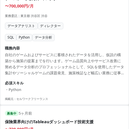
〜700,000円/月
業務委託
|
東京都 渋谷区 渋谷
データアナリスト
ディレクター
SQL
Python
データ分析
職務内容
自社のゲームおよびサービスに蓄積されたデータを活用し、仮説の構
築から施策の提案までを行います。ゲーム品質向上やサービス改善に
努めるデータ分析のプロフェッショナルとして、SQLを使用したデータ
集計やソーシャルゲームの課題発見、施策検証など幅広い業務に従事
します。 【アピールポイント】 ・ゲーム業界のデータ分析に携わりた
必須スキル
い方に最適な環境 ・SQLやデータ解析ツールを活用した実践的なスキ
・Python
ルを習得 ・リモート勤務が可能でフレキシブルな働き方 ・データ駆動
型の改善提案でスキルを磨ける ・少人数の面談で迅速な選考プロセス
掲載元：
セルワークフリーランス
5ヶ月前
募集中
保険業界向けのTableauダッシュボード技術支援