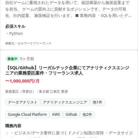
自社ゲームに蓄積されたデータを用いて、仮説構築から施策提案まで
を担当。 ゲームの質向上に貢献するポジションです。データの可視
化、社内提案、 施策検証を行います。 ■ 業務内容 ・SQLを用いたデー
タ集計、レポート作成 ・データを基にした施策提案と社内アドバイス
必須スキル
・集計ツールを使用したデータ可視化 ・統計解析を使用したデータモ
・Python
デルの作成 【アピールポイント】 ・ゲーム業界の最前線でデータ分析
のスキルを磨く機会 ・リモート勤務と出社のバランスを持った働き方
掲載元：
セルワークフリーランス
・多様なデータを扱い、提案力を磨くことが可能 ・若手からベテラン
まで活躍できる職場 ...
5ヶ月前
募集中
【SQL/Github】リーガルテック企業にてアナリティクスエンジ
ニアの業務委託案件・フリーランス求人
〜1,000,000円/月
業務委託（準委任）
|
東京都 江東区 豊洲
データアナリスト
アナリティクスエンジニア
他
1
件
Google Cloud Platform
AWS
Github
他
2
件
職務内容
： ・ビジネス/データ要件に基づくドメイン知識の習得 ・データサイジ