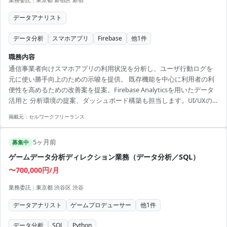
データアナリスト
データ分析
スマホアプリ
Firebase
他
1
件
職務内容
通信事業者向けスマホアプリの利用状況を分析し、ユーザ行動ログを
元に使い勝手向上のための示唆を提供。 既存機能を中心に利用者の利
便性を高めるための改善案を提案。Firebase Analyticsを用いたデータ
活用と 分析環境の提案、ダッシュボード構築も担当します。UI/UXの
基礎知識がある方は顧客ニーズへの適応力が高まります。 【アピール
掲載元：
セルワークフリーランス
ポイント】 - リモートを活用した柔軟な働き方が可能 - 大手通信会社の
プロジェクトで実績を積めるチャンス - データ分析のスキルを活かし、
5ヶ月前
プロジェクトの中心として活躍
募集中
ゲームデータ分析ディレクション業務（データ分析／SQL）
〜700,000円/月
業務委託
|
東京都 渋谷区 渋谷
データアナリスト
ゲームプロデューサー
他
1
件
データ分析
SQL
Python