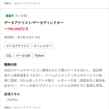
スにリモート併用で勤務可能 - Firebase Analytics使用で最新データ管
掲載元：
セルワークフリーランス
理技術を活かせる - データ分析業務を通じて通信業界の知識を深められ
る - 分析結果をもとにしたユーザ体験向上の提案機会あり - コミュニケ
5ヶ月前
ーション力を活かしプロジェクトに貢献可能
募集中
データアナリスト/データディレクター
〜700,000円/月
業務委託
|
東京都 渋谷区 渋谷
データアナリスト
ディレクター
SQL
データ分析
Python
職務内容
自社のゲームやサービスに蓄積された大量のデータを活かし、仮説構
築から施策提案までを行い、ゲームのクオリティ向上やサービスの改
善に貢献。SQLを使ったデータ集計、レポート作成、課題発見と施策検
証を行い、ゲーム分析のプロフェッショナルを目指す方に最適な環境
を提供します。 【アピールポイント】 ・ゲームデータ分析スキルを磨
必須スキル
く充実した環境を提供 ・リモート勤務で柔軟性のある働き方が可能 ・
・Python
成長分野であるゲーム業界での貴重な経験を積むチャンス ・様々な技
術と知識を活かし、キャリアアップを図る機会を提供 ・一流のプロフ
掲載元：
セルワークフリーランス