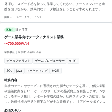
発揮し、スピード感を持って作業してください。チームメンバーと連
携を図りながら、効果的なデータ検証を行うことが求められます。 ■
業務内容 ・SAP会計データの数値検証をPowerBIで支援 ・チームとの
掲載元：
セルワークフリーランス
コミュニケーションを通じたプロジェクト推進 ・データ精度向上のた
めの施策提案 【アピールポイント】 ・高単価でスキルを最大限に活か
5ヶ月前
せる環境 ・リモート併用でフレキシブルな働き方が可能 ・Power BIの
募集中
専門的なスキルを活かしたデータ分析の経験を積める ・大手企業との
ゲーム業界向けデータアナリスト業務
プロジェクト...
〜700,000円/月
業務委託
|
東京都 渋谷区 渋谷
データアナリスト
ゲームプロデューサー
他
1
件
SQL
Java
マーケティング
他
2
件
職務内容
自社のゲームやサービスに蓄積された膨大なデータを基に、仮説構築
や施策提案を行い、 ゲームやサービスの品質向上を目指します。 SQL
によるデータ集計、レポート作成のほか、社内スタッフへの助言、新
しい数値指標の発見と提案などが主な業務です。 【アピールポイン
ト】 ・ゲーム業界でのデータ分析のスキルが活かせる ・新たな数値指
必須スキル
標の発見や提案により自己成長が期待できる ・リモート勤務可能で柔