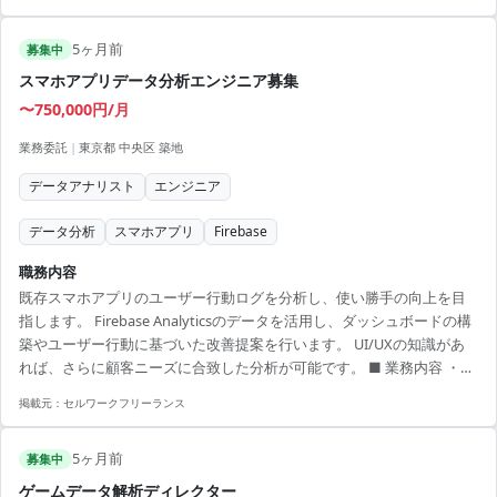
ェッショナルを目指す方に最適な業務内容
5ヶ月前
募集中
スマホアプリデータ分析エンジニア募集
〜750,000円/月
業務委託
|
東京都 中央区 築地
データアナリスト
エンジニア
データ分析
スマホアプリ
Firebase
職務内容
既存スマホアプリのユーザー行動ログを分析し、使い勝手の向上を目
指します。 Firebase Analyticsのデータを活用し、ダッシュボードの構
築やユーザー行動に基づいた改善提案を行います。 UI/UXの知識があ
れば、さらに顧客ニーズに合致した分析が可能です。 ■ 業務内容 ・分
析手法の提案と実施 ・結果の報告 ・ダッシュボードの構築 【アピール
掲載元：
セルワークフリーランス
ポイント】 ・分析手法の提案から実施まで関与可能 ・フルリモートに
よる柔軟な働き方 ・UI/UX知識が活かせる ・中長期でプロジェクトに
5ヶ月前
関与可能 ・ユーザー行動を基にした施策提案でスキル向上が図れる
募集中
ゲームデータ解析ディレクター