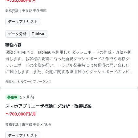
〜720,000円/月
業務委託
|
東京都 千代田区
データアナリスト
データ分析
Tableau
職務内容
保険会社向けに、Tableauを利用したダッシュボードの作成・改修を担
当します。お客様の要望に沿った新規ダッシュボードの作成や既存ダ
ッシュボードの改修を行い、トラブル発生時にはお客様の問い合わせ
に対応します。また、公開に関する運用対応やダッシュボードのレビ
ューも担当します。 【アピールポイント】 - 有名保険会社のプロジェ
掲載元：
セルワークフリーランス
クトで業務経験を積むチャンス - Tableauに特化したスキルで専門性を
高められる - データ分析プロジェクトにおける多様な経験を得られる -
5ヶ月前
チームワークを活かしながらプロジェクトを遂行 - 顧客対応スキルを強
募集中
化し、業務範囲を拡大可能
スマホアプリユーザ行動ログ分析・改善提案
〜700,000円/月
業務委託
|
東京都 中央区 築地
データアナリスト