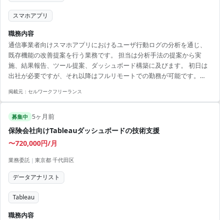
スマホアプリ
職務内容
通信事業者向けスマホアプリにおけるユーザ行動ログの分析を通じ、
既存機能の改善提案を行う業務です。 担当は分析手法の提案から実
施、結果報告、ツール提案、ダッシュボード構築に及びます。 初日は
出社が必要ですが、それ以降はフルリモートでの勤務が可能です。
【アピールポイント】 ・フルリモート勤務で柔軟な働き方が実現可能
掲載元：
セルワークフリーランス
・中長期で安定したプロジェクトに参画可能 ・既存機能改善提案など
課題解決に挑戦できる ・大手通信業のプラットフォームに関与できる
5ヶ月前
・リーダーシップを発揮し、プロジェクトを推進するチャンス
募集中
保険会社向けTableauダッシュボードの技術支援
〜720,000円/月
業務委託
|
東京都 千代田区
データアナリスト
Tableau
職務内容