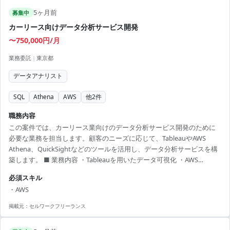
5ヶ月前
募集中
カーリース向けデータ分析サービス開発
〜750,000円/月
業務委託
|
東京都
データアナリスト
SQL
Athena
AWS
他
2
件
職務内容
この案件では、カーリース業向けのデータ分析サービス開発のために
必要な業務を担当します。顧客のニーズに応じて、TableauやAWS
Athena、QuickSightなどのツールを活用し、データ分析サービスを構
築します。 ■ 業務内容 ・Tableauを用いたデータ可視化 ・AWS
Athenaを用いたデータの効率的な検索と処理 ・QuickSightによるビジ
必須スキル
ネス分析ダッシュボードの作成 ・SQLを活用した複雑なデータ処理 ・
・AWS
各種システム間のデータ連携および調整 【アピールポイント】 ・
TableauやAWSの最新技術を活用できる環境 ・自動車業界に特化したデ
掲載元：
セルワークフリーランス
ータ分析の経験を積むチャンス ・リモート勤務が...