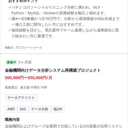
おすすめポイント
✓
パチンコのソーシャルリスニング分析に携われ、NLP・
Python・MySQL・Dockerの実務経験を幅広く積めます。
✓
週4〜5日稼働かつ月70万円で、分析から環境構築やDDL作成まで
一連の工程に関与したい方におすすめです。
✓
遊技経験を活かし、受託案件でチーム連携しながら成果創出に取
り組みたい方に最適です。
掲載元：
ITプロパートナーズ
5ヶ月前
募集中
金融機関向けデータ分析システム再構築プロジェクト
500,000円〜550,000円/月
業務委託
|
東京都 中野区 中野
データアナリスト
AWS
SAS
データ分析
他
2
件
職務内容
金融機関およびグループ企業間で分散しているSAS基盤の信用リスクシ