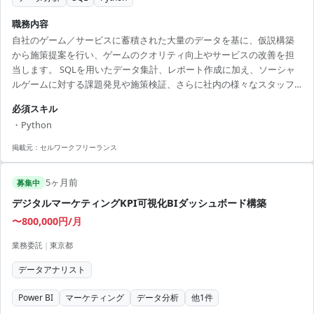
職務内容
自社のゲーム／サービスに蓄積された大量のデータを基に、仮説構築
から施策提案を行い、ゲームのクオリティ向上やサービスの改善を担
当します。 SQLを用いたデータ集計、レポート作成に加え、ソーシャ
ルゲームに対する課題発見や施策検証、さらに社内の様々なスタッフ
への助言と提案、分析ツールを用いたデータの可視化と運用を行いま
必須スキル
す。 将来的にデータ分析に強みを持つゲームプロデューサーや事業責
・Python
任者を目指したい方、データ分析のプロフェッショナルを目指したい
方を募集しています。 【アピールポイント】 ・データ分析を通じてゲ
掲載元：
セルワークフリーランス
ームのクオリティ向上に貢献 ・スキルを活かせる柔軟なワークスタイ
ル ・さまざまな専門知識を活かした業務環境 ・長期...
5ヶ月前
募集中
デジタルマーケティングKPI可視化BIダッシュボード構築
〜800,000円/月
業務委託
|
東京都
データアナリスト
Power BI
マーケティング
データ分析
他
1
件