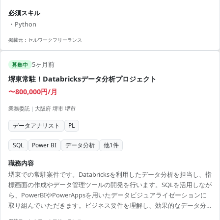
への助言や提案、分析ツールを用いたデータの可視化など幅広い業務
必須スキル
に従事します。 【アピールポイント】 ・ゲームデータ分析のプロフェ
・Python
ッショナルを目指せる環境 ・自社の大規模なデータ資源を活用した実
務経験を積める ・最新の分析ツールや方法論を実践できるチャンス ・
掲載元：
セルワークフリーランス
業界未経験でもゲームへの情熱があれば歓迎 ・ゲームプロデューサー
や事業責任者を目指すチャンス
5ヶ月前
募集中
堺東常駐！Databricksデータ分析プロジェクト
〜800,000円/月
業務委託
|
大阪府 堺市 堺市
データアナリスト
PL
SQL
Power BI
データ分析
他
1
件
職務内容
堺東での常駐案件です。Databricksを利用したデータ分析を担当し、指
標画面の作成やデータ管理ツールの開発を行います。SQLを活用しなが
ら、PowerBIやPowerAppsを用いたデータビジュアライゼーションに
取り組んでいただきます。ビジネス要件を理解し、効果的なデータ分
析の提案と実行を行える方を募集しています。 【アピールポイント】