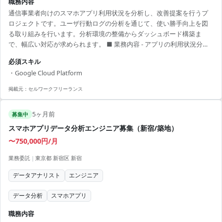
職務内容
通信事業者向けのスマホアプリ利用状況を分析し、改善提案を行うプ
ロジェクトです。ユーザ行動ログの分析を通じて、使い勝手向上を図
る取り組みを行います。分析環境の整備からダッシュボード構築ま
で、幅広い対応が求められます。 ■ 業務内容 - アプリの利用状況分析
と結果報告 - 分析手法の提案 - ツール提案、ダッシュボード構築 - 改善
必須スキル
提案 【アピールポイント】 - スキルを活かして分析環境の整備にチャ
・Google Cloud Platform
レンジ - UI/UXの知識を活かして顧客ニーズに応える - 新宿・築地の都
市部で働くチャンス - コミュニケーションを重視した職場環境 - 長期的
掲載元：
セルワークフリーランス
なプロジェクトで安定した稼働が可能
5ヶ月前
募集中
スマホアプリデータ分析エンジニア募集（新宿/築地）
〜750,000円/月
業務委託
|
東京都 新宿区 新宿
データアナリスト
エンジニア
データ分析
スマホアプリ
職務内容