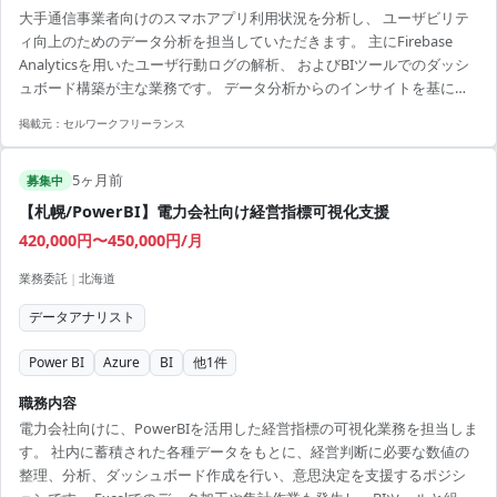
大手通信事業者向けのスマホアプリ利用状況を分析し、 ユーザビリテ
ィ向上のためのデータ分析を担当していただきます。 主にFirebase
Analyticsを用いたユーザ行動ログの解析、 およびBIツールでのダッシ
ュボード構築が主な業務です。 データ分析からのインサイトを基に、
UI/UX改善の提案を行います。 【アピールポイント】 ・長期プロジェ
掲載元：
セルワークフリーランス
クトで安定的に参画可能 ・新宿及び築地での出社は柔軟に対応可能 ・
各種BIツールを利用し実務経験を積むチャンス ・UI/UXの知見を生かし
5ヶ月前
た改善提案が求められる ・通信業界特有のデータ分析経験が得られる
募集中
【札幌/PowerBI】電力会社向け経営指標可視化支援
420,000円〜450,000円/月
業務委託
|
北海道
データアナリスト
Power BI
Azure
BI
他
1
件
職務内容
電力会社向けに、PowerBIを活用した経営指標の可視化業務を担当しま
す。 社内に蓄積された各種データをもとに、経営判断に必要な数値の
整理、分析、ダッシュボード作成を行い、意思決定を支援するポジシ