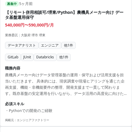
5ヶ月前
募集中
【リモート併用相談可/堺東/Python】農機具メーカー向け デー
タ基盤運用保守
540,000円〜590,000円/月
業務委託
|
大阪府 堺市 堺東
データアナリスト
エンジニア
他
1
件
GitLab
JUnit
Databricks
他
1
件
職務内容
農機具メーカー向けデータ管理基盤の運用・保守および活用支援を担
当いただきます。 具体的には、現状調査や現場ヒアリングを通じた企
画支援、機能・非機能要件の整理、開発支援まで一貫して関わりま
す。既存基盤の安定運用を行いながら、データ活用の高度化に向けた
改善提案や実装支援にも携わるポジションです。 【技術スタック】 ・
必須スキル
開発言語：Python ・ツール：GitLab ・CI/CD：GitLab Runner ・品質
・Pythonでの開発のご経験
管理：SonarQube ・テスト：JUnit
掲載元：
エンジニアファクトリー