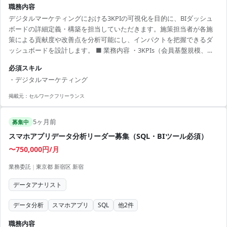
職務内容
デジタルマーケティングにおける3KPIの可視化を目的に、BIダッシュ
ボードの詳細定義・構築を担当していただきます。施策担当者が各施
策による貢献度や改善点を分析可能にし、インパクトを把握できるダ
ッシュボードを設計します。 ■ 業務内容 ・3KPIs（会員基盤規模、ア
クティブ会員、売上）可視化のためのBIダッシュボード構築 ・KPI構造
必須スキル
に基づく可視化視点の整理 ・指標・切り口の定義 ・ダッシュボードの
・デジタルマーケティング
設計と構築 【アピールポイント】 ・Power BIを駆使した高度なデータ
可視化を習得 ・デジタルマーケティングの最前線で働くチャンス ・リ
掲載元：
セルワークフリーランス
モートワーク中心で柔軟な働き方が可能 ・分析業務の民主化・拡張性
を考慮した...
5ヶ月前
募集中
スマホアプリデータ分析リーダー募集（SQL・BIツール必須）
〜750,000円/月
業務委託
|
東京都 新宿区 新宿
データアナリスト
データ分析
スマホアプリ
SQL
他
2
件
職務内容