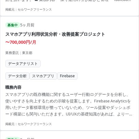
活用したデータ可視化の実施 ・ドキュメント作成とマニュアル整備 ・
掲載元：
セルワークフリーランス
チームメンバーとのコミュニケーションを通じた円滑なプロジェクト
進行 【アピールポイント】 ・Tableauを用いた専門的なスキルを発揮
5ヶ月前
・大規模なシステム運用をリード ・技術的スキルとコミュニケーショ
募集中
ンスキルを活かせるポジション ・リモートワークを活用した柔軟な働
スマホアプリ利用状況分析・改善提案プロジェクト
き方 ・スキルア...
〜700,000円/月
業務委託
|
東京都
データアナリスト
データ分析
スマホアプリ
Firebase
職務内容
スマホアプリの既存機能に関するユーザー行動ログデータを分析し、
使いやすさを向上するための示唆を提案します。Firebase Analyticsを
用いたデータ蓄積環境が整っていないため、ツール提案やダッシュボ
ード構築にも関与いただきます。UI/UXの基礎知識があれば、より一層
貢献可能です。 【アピールポイント】 ・フルリモートでの柔軟な働き
掲載元：
セルワークフリーランス
方が可能です。 ・データ分析スキルを活かして成長できるプロジェク
ト。 ・最新の技術やツールに関与し、技術スキルを磨くチャンスがあ