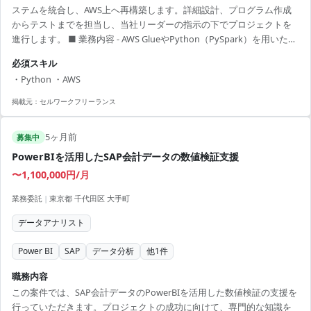
ステムを統合し、AWS上へ再構築します。詳細設計、プログラム作成
からテストまでを担当し、当社リーダーの指示の下でプロジェクトを
進行します。 ■ 業務内容 - AWS GlueやPython（PySpark）を用いたシ
ステム再構築 - 既存SAS資産の移行 - 単体・結合・システムテストの実
必須スキル
施 - 開発チームの一員としてプロジェクトに貢献 【アピールポイン
・Python ・AWS
ト】 - 最先端技術を活用した金融システムの統合プロジェクトに参画 -
リモート勤務中心で柔軟な働き方が可能 - 詳細設計からテストまで幅広
掲載元：
セルワークフリーランス
い開発経験ができる - クラウド技術を活用したシステ...
5ヶ月前
募集中
PowerBIを活用したSAP会計データの数値検証支援
〜1,100,000円/月
業務委託
|
東京都 千代田区 大手町
データアナリスト
Power BI
SAP
データ分析
他
1
件
職務内容
この案件では、SAP会計データのPowerBIを活用した数値検証の支援を
行っていただきます。プロジェクトの成功に向けて、専門的な知識を