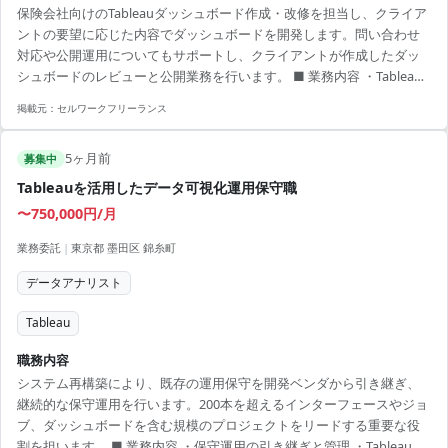
保険会社向けのTableauダッシュボード作成・改修を担当し、クライア
ントの要望に応じた内容でダッシュボードを開発します。問い合わせ
対応や公開運用についてもサポートし、クライアントが作成したダッ
シュボードのレビューと公開業務を行います。 ■ 業務内容 ・Tableau
ダッシュボードの新規作成および改修 ・TableauやPREPでのデータ加
掲載元：
セルワークフリーランス
工の問い合わせ対応 ・ダッシュボード公開に関する運用支援 ・ダッシ
ュボードレビューとパブリッシュ対応 【アピールポイント】 ・特定業
5ヶ月前
種向け技術支援プロジェクトで経験を積める ・クライアントと直接コ
募集中
ミュニケーションできる機会が豊富 ・顧客の要望を形にするダイナミ
Tableauを活用したデータ可視化運用保守職
ックな業務環境...
〜750,000円/月
業務委託
|
東京都 墨田区 錦糸町
データアナリスト
Tableau
職務内容
システム再構築により、既存の運用保守を開発ベンダから引き継ぎ、
継続的な保守運用を行います。200本を超えるインターフェースやジョ
ブ、ダッシュボードを含む規模のプロジェクトをリードする重要な役
割を担います。 ■ 業務内容 ・保守運用の引き継ぎと管理 ・Tableauを