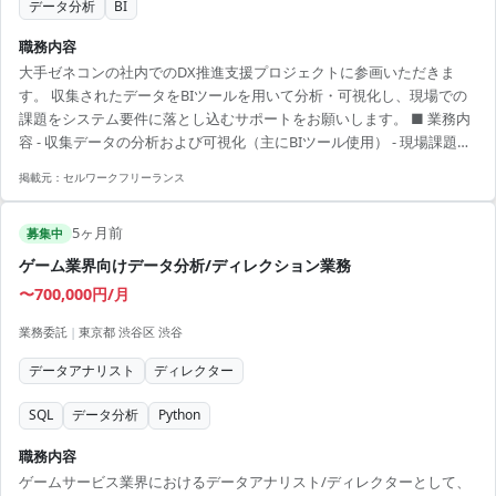
データ分析
BI
職務内容
大手ゼネコンの社内でのDX推進支援プロジェクトに参画いただきま
す。 収集されたデータをBIツールを用いて分析・可視化し、現場での
課題をシステム要件に落とし込むサポートをお願いします。 ■ 業務内
容 - 収集データの分析および可視化（主にBIツール使用） - 現場課題の
取りまとめとシステム要件化 - データ登録やプロモーション、イベント
掲載元：
セルワークフリーランス
支援 【アピールポイント】 - 成長が期待されるDX分野での経験 - BIツ
ールを活用した本格的なデータ分析 - 大手企業の安定した環境での勤務
5ヶ月前
- 現場課題を直接解決することで達成感が得られます - Excelスキルを磨
募集中
きながら上位システムと連携可能
ゲーム業界向けデータ分析/ディレクション業務
〜700,000円/月
業務委託
|
東京都 渋谷区 渋谷
データアナリスト
ディレクター
SQL
データ分析
Python
職務内容
ゲームサービス業界におけるデータアナリスト/ディレクターとして、