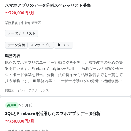
スマホアプリのデータ分析スペシャリスト募集
〜720,000円/月
業務委託
|
東京都 新宿区
データアナリスト
データ分析
スマホアプリ
Firebase
職務内容
既存スマホアプリのユーザー行動ログを分析し、機能改善のための提
案を行います。Firebase Analyticsを活用し、分析ツールの提案やダッ
シュボード構築を担当。分析手法の提案から結果報告までを一貫して
担う業務です。 ■ 業務内容 ・ユーザー行動ログの分析 ・機能改善のた
めの示唆出し ・Firebase Analyticsデータの活用 ・分析ツールの提案、
掲載元：
セルワークフリーランス
ダッシュボード構築 【アピールポイント】 ・ハイブリット勤務で柔軟
な働き方が可能 ・分析結果をもとに直接提案ができるポジション ・中
5ヶ月前
長期的にスキルを磨ける環境 ・UI/UXの知識も活かせるチャンス ・コ
募集中
ミュニケーション能力を活かして技術提案が可能
SQLとFirebaseを活用したスマホアプリデータ分析
〜750,000円/月
業務委託
|
東京都 新宿区 新宿