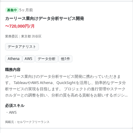
5ヶ月前
募集中
カーリース業向けデータ分析サービス開発
〜720,000円/月
業務委託
|
東京都 渋谷区
データアナリスト
Athena
AWS
データ分析
他
1
件
職務内容
カーリース業向けのデータ分析サービス開発に携わっていただきま
す。 TableauやAWS Athena、QuickSightを活用し、効率的なデータ分
析サービスの実現を目指します。 プロジェクトの進行管理やステーク
ホルダーとの調整を担い、分析の質を高める貢献をお願いするポジシ
ョンです。 【アピールポイント】 ・リモートワークを取り入れた柔軟
必須スキル
な勤務が可能 ・先進的なデータ分析ツールをフル活用するチャンスあ
・AWS
り ・リーダーシップを発揮できる重要なポジションでの参画 ・クラウ
ド上での効率的なデータ分析に関与 ・データ分析の専門性を高め、ス
掲載元：
セルワークフリーランス
キルアップにつながるプロジェクト