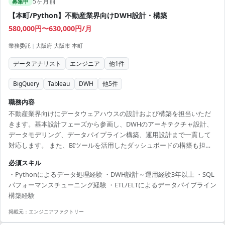
5ヶ月前
ります。 ・UI/UXの知識を活かして、プロジェクトに価値を追加。 ・
募集中
長期的なプロジェクトで安定的な参画が可能です。
【本町/Python】不動産業界向けDWH設計・構築
580,000円〜630,000円/月
業務委託
|
大阪府 大阪市 本町
データアナリスト
エンジニア
他
1
件
BigQuery
Tableau
DWH
他
5
件
職務内容
不動産業界向けにデータウェアハウスの設計および構築を担当いただ
きます。基本設計フェーズから参画し、DWHのアーキテクチャ設計、
データモデリング、データパイプライン構築、運用設計まで一貫して
対応します。 また、BIツールを活用したダッシュボードの構築も担当
し、ビジネス部門が活用しやすいデータ基盤の整備を推進します。SQL
必須スキル
のパフォーマンス最適化やETL/ELT処理設計など、データ処理の効率
・Pythonによるデータ処理経験 ・DWH設計～運用経験3年以上 ・SQL
化・高度化にも携わるポジションです。 【技術スタック】 ・開発言
パフォーマンスチューニング経験 ・ETL/ELTによるデータパイプライン
語：Python ・データベース：BigQuery、Snowflake ・ETL/ワークフ
構築経験
ロー：dbt、Airflow ・BIツール：Metabase、Looker、Tableau
掲載元：
エンジニアファクトリー