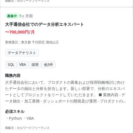
掲載元：
セルワークフリーランス
・最新の技術を用いたデータ分析業務に携われる ・PowerPlatformを
活用したスキルアップが可能 ・ビジネス要件の理解と提案力を活かし
5ヶ月前
た業務推進 ・幅広いデータ管理ツールの開発経験が得られる ・面談2
募集中
回で、スムーズな選考プロセス
大手通信会社でのデータ分析エキスパート
〜700,000円/月
業務委託
|
東京都 千代田区 溜池山王
データアナリスト
SQL
VBA
採用
他
3
件
職務内容
大手通信会社において、プロダクトの募集および採用戦略検討に向け
たデータの抽出と分析を担当します。新しい部署で、分析のエキスパ
ートとしてプロジェクトをリードしていただきます。 ■ 業務内容 - デ
ータ抽出・加工業務 - ダッシュボードの開発及び運用 - プロダクトの募
集・採用戦略のためのデータ分析 - 各チームとのコミュニケーション及
必須スキル
びプロジェクト推進 【アピールポイント】 - 新しい部署で新規プロジ
・Python ・VBA
ェクトに参加 - データ分析スキルをフルに活用できる環境 - SQLやBIツ
ールを用いた実践的な経験を積める - 自動化やツール化を推進する先駆
掲載元：
セルワークフリーランス
的な役割 - 大手企業の安定したプロジェクトに参加