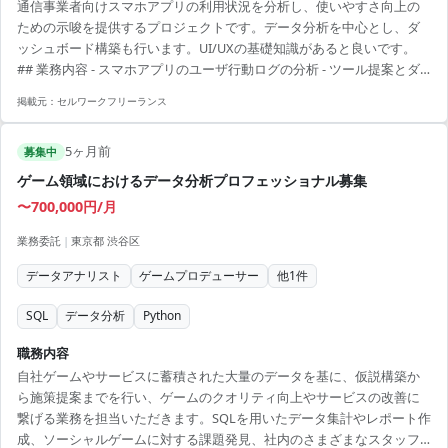
通信事業者向けスマホアプリの利用状況を分析し、使いやすさ向上の
ための示唆を提供するプロジェクトです。データ分析を中心とし、ダ
ッシュボード構築も行います。UI/UXの基礎知識があると良いです。
## 業務内容 - スマホアプリのユーザ行動ログの分析 - ツール提案とダ
ッシュボード構築 - UI/UXの向上提案 【アピールポイント】 - リモート
掲載元：
セルワークフリーランス
と出社のバランスが良く、柔軟に働ける - 長期間安定したプロジェクト
でスキルアップ可能 - データ分析の専門性を活かしながら新しい提案を
5ヶ月前
行える
募集中
ゲーム領域におけるデータ分析プロフェッショナル募集
〜700,000円/月
業務委託
|
東京都 渋谷区
データアナリスト
ゲームプロデューサー
他
1
件
SQL
データ分析
Python
職務内容
自社ゲームやサービスに蓄積された大量のデータを基に、仮説構築か
ら施策提案までを行い、ゲームのクオリティ向上やサービスの改善に
繋げる業務を担当いただきます。SQLを用いたデータ集計やレポート作
成、ソーシャルゲームに対する課題発見、社内のさまざまなスタッフ