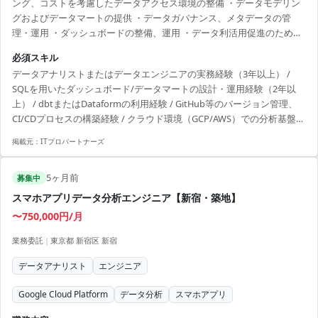
ング、コストを考慮したデータアクセス環境の整備 ・データモデリン
グおよびデータマートの提供 ・データガバナンス、メタデータの管
理・運用 ・ダッシュボードの整備、運用 ・データ利活用促進のための
教育プログラム作成、ドキュメント執筆
必須スキル
データアナリストまたはデータエンジニアの実務経験（3年以上） /
SQLを用いたダッシュボード/データマートの設計・運用経験（2年以
上） / dbtまたはDataformの利用経験 / GitHub等のバージョン管理、
CI/CDプロセスの構築経験 / クラウド環境（GCP/AWS）での分析基盤構
築・運用経験 / 日本語能力試験N1相当
掲載元：
ITプロパートナーズ
5ヶ月前
募集中
スマホアプリデータ分析エンジニア【新宿・築地】
〜750,000円/月
業務委託
|
東京都 新宿区 新宿
データアナリスト
エンジニア
Google Cloud Platform
データ分析
スマホアプリ