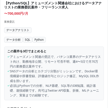
【Python/SQL】アミューズメント関連会社におけるデータアナ
リストの業務委託案件・フリーランス求人
〜700,000円/月
業務委託
データアナリスト
データ分析
SQL
Python
この案件を3行でまとめると
✓
アミューズメント関連の受託で、パチンコ業界のデータアナリス
ト向け、勤務地非公開、リモート可否不明、週4〜5日で月70万
円の業務委託案件です。
✓
SNSデータの分析とカテゴリ分類がミッションです。Docker環
境構築や辞書登録、評価値付与とロジック修正、MySQL DDL作
成を担います。
✓
必須はPythonでの分析、NLP基礎、SQL等のDB知識、統計基
礎、遊技経験です。尚可はTwitter API収集、折衝、MLチューニ
ング、実装までの経験です。