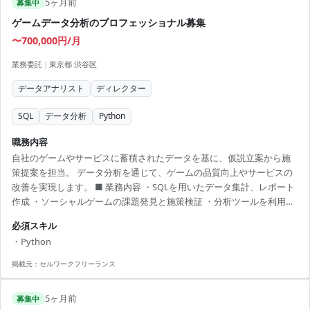
5ヶ月前
募集中
ゲームデータ分析のプロフェッショナル募集
〜700,000円/月
業務委託
|
東京都 渋谷区
データアナリスト
ディレクター
SQL
データ分析
Python
職務内容
自社のゲームやサービスに蓄積されたデータを基に、仮説立案から施
策提案を担当。 データ分析を通じて、ゲームの品質向上やサービスの
改善を実現します。 ■ 業務内容 ・SQLを用いたデータ集計、レポート
作成 ・ソーシャルゲームの課題発見と施策検証 ・分析ツールを利用し
たデータの可視化 ・新しい指標の発見と提案 【アピールポイント】 ・
必須スキル
ゲームデータ分析のプロフェッショナルを目指せる環境 ・専門的な知
・Python
識を活かした高度なデータモデリングに挑戦 ・業界未経験でもゲーム
への情熱があれば成長可能 ・データベースや解析ツールのスキルアッ
掲載元：
セルワークフリーランス
プが可能 ・渋谷のオフィスで最新技術に触れながら働ける
5ヶ月前
募集中