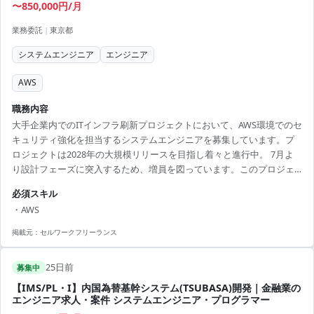
〜850,000円/月
業務委託
|
東京都
システムエンジニア
エンジニア
AWS
職務内容
大手企業内でのITインフラ刷新プロジェクトにおいて、AWS環境でのセ
キュリティ強化を担当するシステムエンジニアを募集しています。プ
ロジェクトは2028年の大規模リリースを目指し着々と進行中。 7月よ
り設計フェーズに突入するため、増員を図っています。このプロジェ
クトでは複数の刷新案件が同時進行しており、選ばれた候補者には
必須スキル
AWS上に構築されるCI/CDパイプラインのセキュリティ設計を手がけて
・AWS
いただきます。 また、非機能要件の策定をサポートし、顧客との調整
を行います。東京を拠点とした基本的なリモートワーク環境で、柔軟
掲載元：
セルワークフリーランス
な働き方をサポート。名古屋への出張も必要に応じて行う予定です。
技術的な挑戦を求め、AWSを基盤とする最新のインフラ...
25日前
募集中
【IMS/PL・I】内国為替基幹システム(TSUBASA)開発｜金融業の
エンジニア求人・案件 システムエンジニア・プログラマー