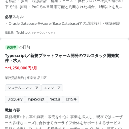
を検証 ・参画工程は設計、構築フェーズ ・弊社プロパー社員の指示の
下でPJに参画 ・PoCで本番適用可能と判断された場合、1年以上を見込
む本番移行フェーズへの継続参画も想定
必須スキル
・Oracle Database @Azure (Base Database)での環境設計・構築経験
掲載元：
TechStock（テックストック）
25日前
募集中
Typescript／新規プラットフォーム開発のフルスタック開発案
件・求人
〜1,250,000円/月
業務委託契約
|
東京都 品川区
システムエンジニア
エンジニア
BigQuery
TypeScript
Next.js
他
15
件
職務内容
職務概要: 中古車の買取・販売を中心に事業を拡大し、現在ではユーザ
ーの多様なニーズに合わせてカーライフ全体をサポートするサービス
開発を推進しています。 多様化するユーザーニーズに伴い、顧客への