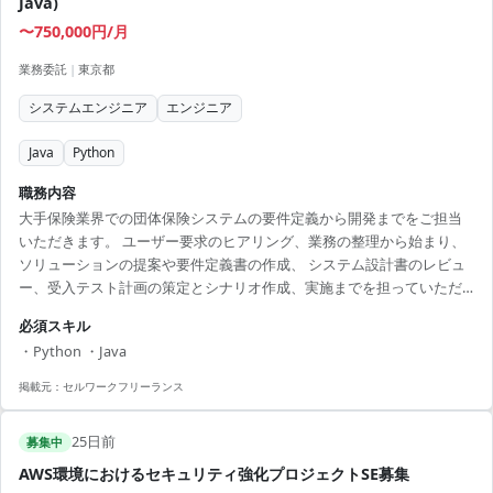
Java)
〜750,000円/月
業務委託
|
東京都
システムエンジニア
エンジニア
Java
Python
職務内容
大手保険業界での団体保険システムの要件定義から開発までをご担当
いただきます。 ユーザー要求のヒアリング、業務の整理から始まり、
ソリューションの提案や要件定義書の作成、 システム設計書のレビュ
ー、受入テスト計画の策定とシナリオ作成、実施までを担っていただ
きます。 チームリーダーとして新システムの企画・設計に参加し、プ
必須スキル
ロジェクト全体を通じた技術的なリードを期待しています。 クライア
・Python ・Java
ントとのコミュニケーションを重視し、ユーザーのニーズを的確に要
件に反映させる力が求められます。 また、新技術の習得に意欲的で、
掲載元：
セルワークフリーランス
将来的にはプロジェクトマネージャーやアーキテクトとしてのキャリ
アも見込めます。 【アピールポイント】 ・テレワーク...
25日前
募集中
AWS環境におけるセキュリティ強化プロジェクトSE募集