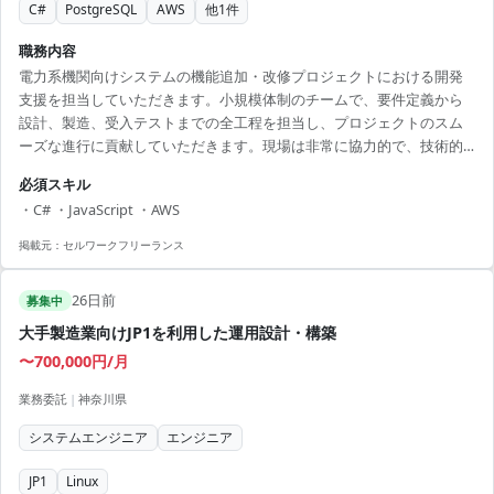
C#
PostgreSQL
AWS
他
1
件
職務内容
電力系機関向けシステムの機能追加・改修プロジェクトにおける開発
支援を担当していただきます。小規模体制のチームで、要件定義から
設計、製造、受入テストまでの全工程を担当し、プロジェクトのスム
ーズな進行に貢献していただきます。現場は非常に協力的で、技術的
なチャレンジを求めるエンジニアにとって成長の機会が豊富です。C#
必須スキル
およびJavaScriptをメインに使用し、PostgreSQLを扱います。リモー
・C# ・JavaScript ・AWS
ト勤務での柔軟な働き方が可能で、チームとの密なコミュニケーショ
ンも求められます。AWSなどのクラウドサービスに触れる機会もあ
掲載元：
セルワークフリーランス
り、モダンな技術スタックを活かして経験を積むことができます。
【アピールポイント】 ・リモート勤務可能で、自宅か...
26日前
募集中
大手製造業向けJP1を利用した運用設計・構築
〜700,000円/月
業務委託
|
神奈川県
システムエンジニア
エンジニア
JP1
Linux