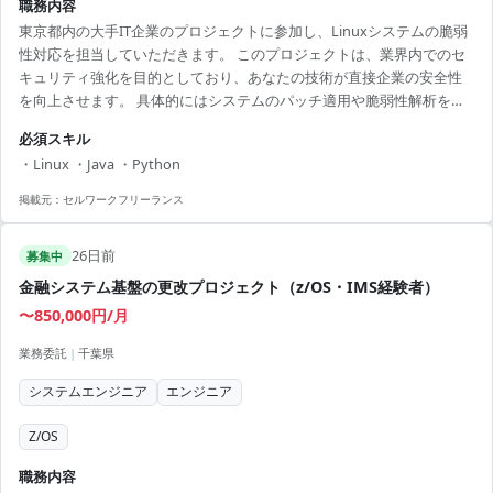
職務内容
東京都内の大手IT企業のプロジェクトに参加し、Linuxシステムの脆弱
性対応を担当していただきます。 このプロジェクトは、業界内でのセ
キュリティ強化を目的としており、あなたの技術が直接企業の安全性
を向上させます。 具体的にはシステムのパッチ適用や脆弱性解析を担
い、必要に応じて新しい運用手順の構築も行います。 JavaやPythonを
必須スキル
用いた簡単なスクリプト作成を行うこともありますので、これらの言
・Linux ・Java ・Python
語に知見がある方は大歓迎です。 また、週に数回のチームミーティン
グが設けられており、安定したコミュニケーション環境のもとでプロ
掲載元：
セルワークフリーランス
ジェクトを進行することができます。 金融業界向けの案件が含まれて
いるため、将来的には業界特有の知識を得...
26日前
募集中
金融システム基盤の更改プロジェクト（z/OS・IMS経験者）
〜850,000円/月
業務委託
|
千葉県
システムエンジニア
エンジニア
Z/OS
職務内容