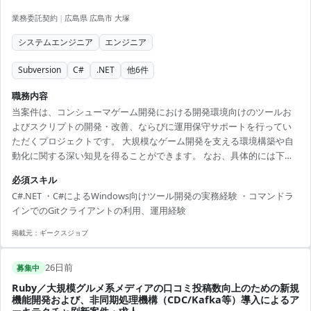
業務委託契約
|
広島県 広島市 大塚
システムエンジニア
エンジニア
Subversion
C#
.NET
他
6
件
職務内容
当案件は、コンシューマゲーム開発における開発環境向けのツールお
よびスクリプトの開発・改善、ならびに運用保守サポートを行ってい
ただくプロジェクトです。 大規模なゲーム開発を支える環境構築や自
動化に関する深い知見を得ることができます。 なお、具体的には下記
を想定しております。 ・C#、Python、cmd、PowerShell等を用いた
必須スキル
コンシューマゲーム開発環境向けツール、スクリプトの開発および改
C#.NET ・C#によるWindows向けツール開発の実務経験 ・コマンドラ
善 ・コンシューマゲーム開発環境の運用保守サポート（担当ツールや
インでのGitクライアントの利用、運用経験
ジョブの不具合調査、修正対応のサポート） ※フルリモート可
掲載元：
ギークスジョブ
26日前
募集中
Ruby／大規模グルメ系メディアの口コミ投稿数向上のための新規
機能開発および、非同期処理機構（CDC/Kafka等）導入によるア