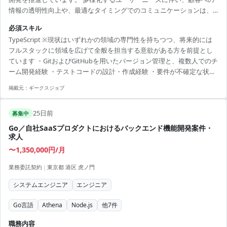
情報の透明性向上や、最適なタイミングでのコミュニケーションは、
ビジネスとしても世間からも大きく期待されています。 それを実現す
必須スキル
るために必要なデータの整備と利活用できる環境構築は、弊社のマー
TypeScript ※現状はいずれかの領域の専門性を持ちつつ、将来的には
ケティング活動においても重要性が増してきました。 今回、その新た
フルスタックに領域を広げて全般を担当する意欲がある方を前提とし
な取り組みの一環として、蓄積されたデータを活用し、お客様のオフ
ています ・GitおよびGitHubを用いたバージョン管理と、複数人でのチ
ライン（店舗）とオンラインの体験をシームレスに統一する「新規プ
ーム開発経験 ・テストコードの設計・作成経験 ・要件が不確定な状況
ラットフォーム」を開発するための新チームをゼロから発足しま...
においても、設計・実装を主体的に進めた経験 ・専門領域の以下のい
掲載元：
ギークスジョブ
ずれか1つ以上の実務経験（3年以上） 【フロントエンド】 TypeScript
およびReact.js（Next.jsを含む）を用いたフロントエンドの開発経験
25日前
HTML/CSSの全体設計およびコーディング経験 【バックエンド】 Web
募集中
アプリケーションのバックエンド開発...
Go／自社SaaSプロダクトにおけるバックエンド機能開発案件・
求人
〜1,350,000円/月
業務委託契約
|
東京都 港区 虎ノ門
システムエンジニア
エンジニア
Go言語
Athena
Node.js
他
7
件
職務内容