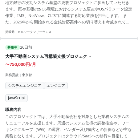
地方銀行の次期システム基盤の更改プロジェクトに参画していただき
ます。 既存基盤のz/OS環境におけるシステム更改やOSパラメータ設定
作業、IMS、NetView、CLISTに関連する対応業務を担当します。 ま
た、2026年から開始される全銀対応案件への切り替えも考慮されてい
ます。 柔軟に業務内容を適応し、システム基盤構築や改善のプロセス
掲載元：
セルワークフリーランス
を深く学ぶことができます。 金融システムの経験を増やしたい方、高
度な技術力を持ち、安定した長期案件で経験を積みたい方に最適で
26日前
す。 【アピールポイント】 ・リモートメインで効率よく働くことがで
募集中
きる環境が整っています。 ・金融業界に特化したシステム開発の専門
大手不動産システム再構築支援プロジェクト
知識が得られます。 ・長期...
〜750,000円/月
業務委託
|
東京都
システムエンジニア
エンジニア
JavaScript
職務内容
このプロジェクトでは、大手不動産会社を対象とした業務システムの
リニューアルを支援します。周辺のシステム仕様の調整推進や、ワー
キンググループ（WG）の運営、ベンダー及び顧客との折衝などが主な
業務となります。プロジェクトはクラウド/SaaSへの移行を目指してお