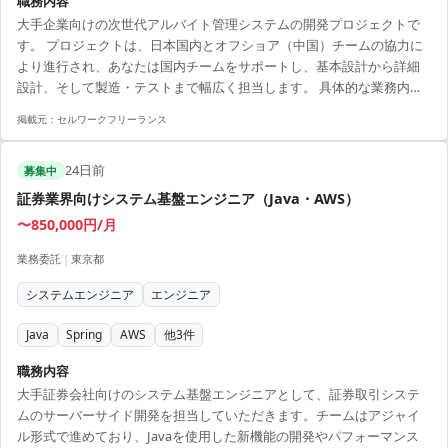
職務内容
大手企業向けの次世代アルバイト管理システムの開発プロジェクトで
す。 プロジェクトは、日本国内とオフショア（中国）チームの協力に
より進行され、あなたは国内チームをサポートし、基本設計から詳細
設計、そして製造・テストまで幅広く担当します。 具体的な業務内容
には、設計・仕様の検討、顧客レビュー対応および付随する設計書の
掲載元：
セルワークフリーランス
執筆が含まれます。 チームリーダーの補佐役として、リーダー不在時
の代理を担う場面もあります。 理想となる候補者は、自発的に行動
24日前
し、チームをリードできるコミュニケーション能力に優れた方です。
募集中
既存の技術を用いて高品質なシステムを提供し、プロジェクト全体を
証券業界向けシステム基盤エンジニア（Java・AWS）
成功に導くことが期待されます。 【アピールポイント】 ...
〜850,000円/月
業務委託
|
東京都
システムエンジニア
エンジニア
Java
Spring
AWS
他
3
件
職務内容
大手証券会社向けのシステム基盤エンジニアとして、証券取引システ
ムのサーバーサイド開発を担当していただきます。チームはアジャイ
ル形式で進めており、Javaを使用した新機能の開発やパフォーマンス