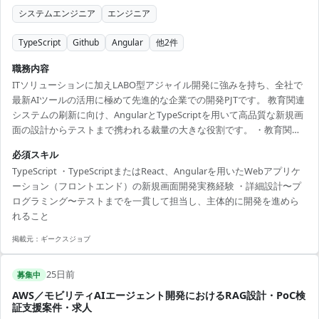
システムエンジニア
エンジニア
TypeScript
Github
Angular
他
2
件
職務内容
ITソリューションに加えLABO型アジャイル開発に強みを持ち、全社で
最新AIツールの活用に極めて先進的な企業での開発PJTです。 教育関連
システムの刷新に向け、AngularとTypeScriptを用いて高品質な新規画
面の設計からテストまで携われる裁量の大きな役割です。 ・教育関連
の業務システムにおける、Angularを用いたWEBフロントエンドの新規
必須スキル
画面開発 ・フロントエンド領域の詳細設計、実装、単体・結合テスト
TypeScript ・TypeScriptまたはReact、Angularを用いたWebアプリケ
の実行 ・既存フロントエンドからAngularシステムへの移行、改修に伴
ーション（フロントエンド）の新規画面開発実務経験 ・詳細設計〜プ
うコーディング
ログラミング〜テストまでを一貫して担当し、主体的に開発を進めら
れること
掲載元：
ギークスジョブ
25日前
募集中
AWS／モビリティAIエージェント開発におけるRAG設計・PoC検
証支援案件・求人