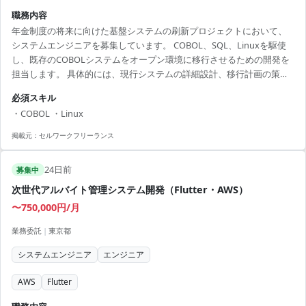
職務内容
年金制度の将来に向けた基盤システムの刷新プロジェクトにおいて、
システムエンジニアを募集しています。 COBOL、SQL、Linuxを駆使
し、既存のCOBOLシステムをオープン環境に移行させるための開発を
担当します。 具体的には、現行システムの詳細設計、移行計画の策
定、バッチ処理機能の開発などを中心に進めていただきます。 プロジ
必須スキル
ェクトは2029年のサービスインを目指しており、長期的な参画が可能
・COBOL ・Linux
です。 職場は常駐型ですが、技術的な成長を支援する環境が整ってお
り、アーキテクチャ設計やプロジェクトマネジメントなど、今後のキ
掲載元：
セルワークフリーランス
ャリアアップに繋がるスキルが得られます。 また、チームは和やかで
協調的な雰囲気が特徴で、積極的に意見を交...
24日前
募集中
次世代アルバイト管理システム開発（Flutter・AWS）
〜750,000円/月
業務委託
|
東京都
システムエンジニア
エンジニア
AWS
Flutter