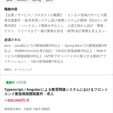
職務内容
【企業／サービス／プロダクトの概要】 ・エンタメ領域のサービス開
発支援案件 ・販売管理システム及び連携システムの開発 【任せたい作
業内容】 ・バックエンド開発を中心とし、上流工程から設計・開発・
テスト・リリースまで一連の業務を担当 ・経理/会計業務を支えるシス
テムの開発 ・スクラムチームの開発メンバーとしてスプリントバック
必須スキル
ログに基づくPBI設計・開発・テスト・リリース ・チームメンバーやス
Java ・Java8以上での開発経験5年以上 ・Spring Bootでの開発経験3年
テークホルダーと協力しながらタスク推進 【案件のアピールポイン
以上 ・RDBMSやnoSQL等の設計・CRUDの実装経験5年以上 ・Webサ
ト】 ・スクラム/アジャイル開発プロセスに参画 ・自主性やチーム協力
ービスの開発経験3年以上（API等でサーバーとやり取りする動的アプ
を重視 ・アーキテクチャやドメイン設計に携われる ・顧客価値への貢
リケーション） ・Gitの使用経験1年以上
献を重視 ・Slac...
掲載元：
ギークスジョブ
25日前
募集中
Typescript／Angularによる教育関連システムにおけるフロント
エンド新規画面開発案件・求人
〜850,000円/月
業務委託契約
|
大阪府 大阪市 西梅田