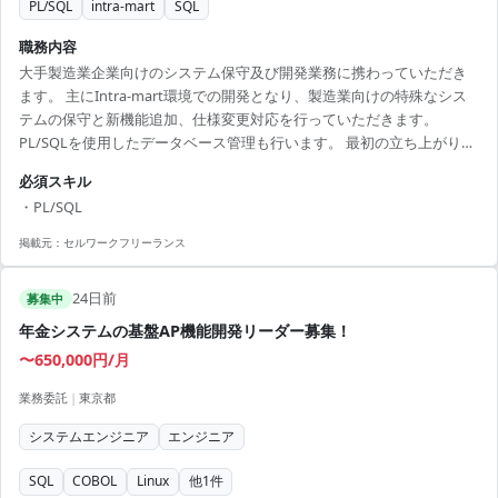
PL/SQL
intra-mart
SQL
職務内容
大手製造業企業向けのシステム保守及び開発業務に携わっていただき
ます。 主にIntra-mart環境での開発となり、製造業向けの特殊なシス
テムの保守と新機能追加、仕様変更対応を行っていただきます。
PL/SQLを使用したデータベース管理も行います。 最初の立ち上がり期
間においては、現地での環境構築作業がありますが、その後はリモー
必須スキル
トワーク主体での業務対応となります。 大手企業のシステム業務を通
・PL/SQL
じて、安定したプロジェクト環境の中でスキルを磨くことができま
す。 コミュニケーションスキルも重視され、お客様との直接的なやり
掲載元：
セルワークフリーランス
取りを通じて、プロフェッショナルな対応が求められます。 【アピー
ルポイント】 ・リモートワーク主体で、ラ...
24日前
募集中
年金システムの基盤AP機能開発リーダー募集！
〜650,000円/月
業務委託
|
東京都
システムエンジニア
エンジニア
SQL
COBOL
Linux
他
1
件