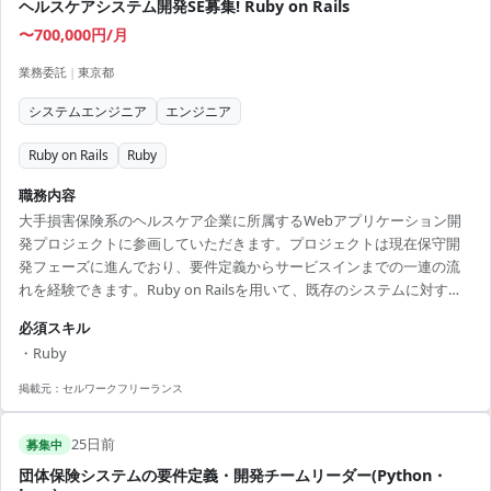
ヘルスケアシステム開発SE募集! Ruby on Rails
〜700,000円/月
業務委託
|
東京都
システムエンジニア
エンジニア
Ruby on Rails
Ruby
職務内容
大手損害保険系のヘルスケア企業に所属するWebアプリケーション開
発プロジェクトに参画していただきます。プロジェクトは現在保守開
発フェーズに進んでおり、要件定義からサービスインまでの一連の流
れを経験できます。Ruby on Railsを用いて、既存のシステムに対する
機能追加や改修を中心に担当していただきます。 チームの一員とし
必須スキル
て、他のエンジニアと協働しながら、エンドユーザーのニーズに応え
・Ruby
るための最適なソリューションを提案し実装していくことが求められ
ます。プロジェクトの規模は大きく、他部門との連携も頻繁に行われ
掲載元：
セルワークフリーランス
るため、コミュニケーション能力や問題解決能力が試されます。技術
力を活かしつつ、業務を通じてキャリアを積む良い機会となるで...
25日前
募集中
団体保険システムの要件定義・開発チームリーダー(Python・