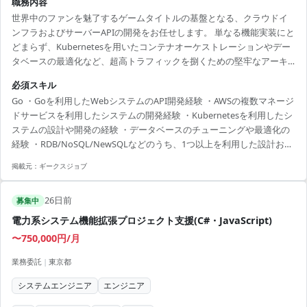
職務内容
世界中のファンを魅了するゲームタイトルの基盤となる、クラウドイ
ンフラおよびサーバーAPIの開発をお任せします。 単なる機能実装にと
どまらず、Kubernetesを用いたコンテナオーケストレーションやデー
タベースの最適化など、超高トラフィックを捌くための堅牢なアーキ
テクチャ設計から運用まで、大きな裁量を持って挑戦できるポジショ
必須スキル
ンです。 具体的には下記作業を想定しております。 ・ゲーム開発にお
Go ・Goを利用したWebシステムのAPI開発経験 ・AWSの複数マネージ
けるクラウドインフラの設計・構築・運用（AWS / Kubernetes） ・Go
ドサービスを利用したシステムの開発経験 ・Kubernetesを利用したシ
言語を用いたサーバシステムおよびAPIの開発 ・各種データベースのチ
ステムの設計や開発の経験 ・データベースのチューニングや最適化の
ューニング、パフォーマンス最適化 ※フルリモート可
経験 ・RDB/NoSQL/NewSQLなどのうち、1つ以上を利用した設計およ
び開発経験
掲載元：
ギークスジョブ
26日前
募集中
電力系システム機能拡張プロジェクト支援(C#・JavaScript)
〜750,000円/月
業務委託
|
東京都
システムエンジニア
エンジニア