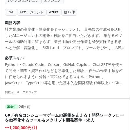
システムエンジニア
エンジニア
RAG
AIエージェント
Azure
他
12
件
職務内容
社内業務の高度化・効率化をミッションとし、最先端の生成AIを活用
したAIエージェントの開発・検証をご担当いただきます。 単なるAIツ
ールの補助利用に留まらず、業務手順や開発作業をAIが実行できる形
へと分解・言語化し、SKILL.md、プロンプト、ツール呼び出し、API連
携などを組み合わせた業務特化型エージェントの試作とブラッシュア
必須スキル
ップをお任せします。 具体的な作業は以下の通りです。 ・業務手順や
Python ・Claude Code、Cursor、GitHub Copilot、ChatGPT等を使っ
開発作業をAIエージェントが実行できるタスクへ分解・整理 ・
て開発・調査・資料作成などを効率化した経験 ・自分の作業手順をAI
SKILL.md、プロンプト、手順書、ツール定義などの作成および継続的
に任せられるように分解・言語化できるスキル ・Python、
な改善 ・Claude Code等を駆使したAIエージェントの試作、検証、改
JavaScript、TypeScript等を用いた基本的な開発経験 (3年以上) ・Git、
善ループの推進 ・...
Issue管理、レビューを前提としたチーム開発経験
掲載元：
ギークスジョブ
26日前
募集中
C#／有名コンシューマゲームの裏側を支える！開発ワークフロー
を効率化するツール＆スクリプト開発案件・求人
〜1,200,000円/月