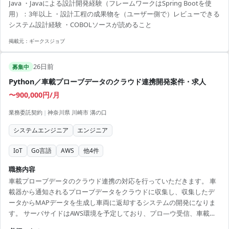
Java ・Javaによる設計開発経験（フレームワークはSpring Bootを使
進めていただける、非常にやりがいのあるポジションです。
用）：3年以上 ・設計工程の成果物を（ユーザー側で）レビューできる
システム設計経験 ・COBOLソースが読めること
掲載元：
ギークスジョブ
26日前
募集中
Python／車載プローブデータのクラウド連携開発案件・求人
〜900,000円/月
業務委託契約
|
神奈川県 川崎市 溝の口
システムエンジニア
エンジニア
IoT
Go言語
AWS
他
4
件
職務内容
車載プローブデータのクラウド連携の対応を行っていただきます。 車
載器から通知されるプローブデータをクラウドに収集し、収集したデ
ータからMAPデータを生成し車両に返却するシステムの開発になりま
す。 サーバサイドはAWS環境を予定しており、プロ―ウ受信、車載と
の認証、GNSSの補完、MAPの配信、MAPのBI可視化を担当いただく予