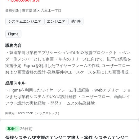
業務委託
|
東京都 港区 六本木一丁目
システムエンジニア
エンジニア
他
1
件
Figma
職務内容
・製造業向け業務アプリケーションのUI/UX改善プロジェクト ・ベン
ダー側メンバーとして参画 ・年内のリリースに向けて、以下の業務を
実施予定 -Figmaを利用したワイヤーフレームの作成 -ユーザーフロー
および画面遷移の設計 -業務要件やユースケースを基にした画面構成の
検討 -ペルソナや課題・ペインポイントの画面設計への落とし込み -顧
必須スキル
客および開発チームとのレビュー・要件調整 -UIコンポーネントやデザ
・Figmaを利用したワイヤーフレーム作成経験 ・Webアプリケーショ
インパターンの整理
ンまたは業務システムのUX/UI設計経験 ・ユーザーフロー、画面レイ
アウト設計の実務経験 ・開発チームとの協業経験
掲載元：
TechStock（テックストック）
26日前
募集中
保線システムSE支援のエンジニア求人・案件 システムエンジニ