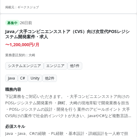
チーム開発経験(ブランチ・ PR運用含む)
掲載元：
ギークスジョブ
26日前
募集中
Java／大手コンビニエンスストア（CVS）向け次世代POSレジシ
ステム開発案件・求人
〜1,200,000円/月
業務委託契約
|
大崎
システムエンジニア
エンジニア
他
1
件
Java
C#
Unity
他
2
件
職務内容
下記業務をご対応いただきます。 ・大手コンビニエンスストア向けの
POSレジシステム開発案件 ・麹町、大崎の現地常駐で開発業務を担当
・POSレジシステムの設計・開発を行う 案件のアピールポイント 大手
CVS向けの案件で社会的インパクトが大きい、JavaやC#など複数言語
の設計経験を活かせる、PL経験や客先交渉など幅広いスキルを磨くこ
必須スキル
とが可能です。
Java ・Java、C#の経験 ・PL経験 ・基本設計・詳細設計を一人称で担