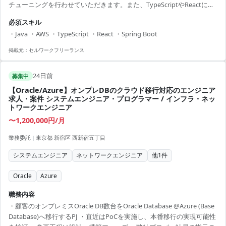
チューニングを行わせていただきます。また、TypeScriptやReactによ
るフロントエンド開発、AWSを利用したインフラ管理など、幅広い技
必須スキル
術環境でスキルを活かし伸ばすことができるポジションです。証券業
・Java ・AWS ・TypeScript ・React ・Spring Boot
務の専門知識を活かしつつ、システムのパフォーマンス向上に貢献い
ただける方をお待ちしております。 【アピールポイント】 ・フレック
掲載元：
セルワークフリーランス
スな出社体制で働きやすい環境 ・モダンな技術環境で最新技術に触れ
られる機会あり ・高い専門性を有するチー...
24日前
募集中
【Oracle/Azure】オンプレDBのクラウド移行対応のエンジニア
求人・案件 システムエンジニア・プログラマー / インフラ・ネッ
トワークエンジニア
〜1,200,000円/月
業務委託
|
東京都 新宿区 西新宿五丁目
システムエンジニア
ネットワークエンジニア
他
1
件
Oracle
Azure
職務内容
・顧客のオンプレミスOracle DB数台をOracle Database @Azure (Base
Database)へ移行するPJ ・直近はPoCを実施し、本番移行の実現可能性