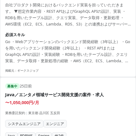
自社プロダクト開発におけるバックエンド実装を担っていただきま
す。 ▼想定作業内容 ・REST APIおよびGraphQL APIの設計、実装 ・
RDBを用いたテーブル設計、クエリ実装、データ取得・更新処理 ・
AWS環境（EC2、ECS、Lambda、RDS、S3）との連携およびサーバー
サイド改修 ・バッチ処理、非同期処理の実装 Go言語による本格的なマ
必須スキル
イクロサービス開発に加え、AWSやGraphQLといったモダンな環境で
Go ・Webアプリケーションのバックエンド開発経験（3年以上） ・Go
の実務経験は、市場価値を飛躍的に高めます。 特に、数千万規模のビ
を用いたバックエンド開発経験（2年以上） ・REST APIまたは
ッグデータを扱うシステムの設計・最適化スキルは、今後あらゆるハ
GraphQL APIの設計・実装経験 ・RDBを用いたテーブル設計、クエリ
イレイヤー案件で重宝される経験を積むことができる案件です。
実装、データ取得・更新処理の経験 ・AWS（EC2、ECS、Lambda、
RDS、S3）を用いた開発・運用経験 ・画面要件や業務要件をもとにAPI
掲載元：
ギークスジョブ
仕様を整理し実装できる能力
25日前
募集中
Java／エンタメ領域サービス開発支援の案件・求人
〜1,050,000円/月
業務委託契約
|
東京都 品川区 五反田
システムエンジニア
エンジニア
Java
RDBMS
Spring
他
2
件