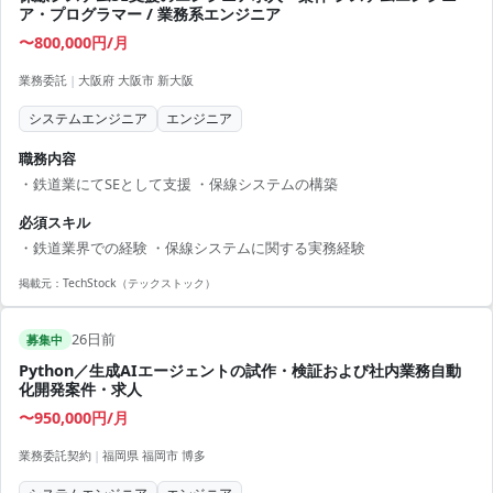
ア・プログラマー / 業務系エンジニア
〜800,000円/月
業務委託
|
大阪府 大阪市 新大阪
システムエンジニア
エンジニア
職務内容
・鉄道業にてSEとして支援 ・保線システムの構築
必須スキル
・鉄道業界での経験 ・保線システムに関する実務経験
掲載元：
TechStock（テックストック）
26日前
募集中
Python／生成AIエージェントの試作・検証および社内業務自動
化開発案件・求人
〜950,000円/月
業務委託契約
|
福岡県 福岡市 博多