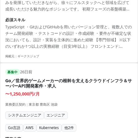
みを発揮していただきながら、徐々にフルスタックへと領域を広げて
成長いただける魅力的なポジションです。 初期フェーズの基盤構築
（ウォーターフォール）からリリース後のアジャイル開発まで、柔軟
必須スキル
な開発手法を経験できます。 Next.jsを用いたモダンなUI実装、
TypeScript ・GitおよびGitHubを用いたバージョン管理と、複数人での
GraphQLでのAPI開発、MVP思考に基づく技術選定、AWSでのインフ
チーム開発経験 ・テストコードの設計・作成経験 ・要件が不確定な状
ラ・DevOps基盤構築、GA4やBigQueryを用いたデータ基盤構築など、
況においても、設計・実装を主体的に進めた経験 【専門領域】 ※以下
0→1からのフルサイクル開発に大きな裁量を持って挑戦していただけ
のいずれか1つ以上の実務経験（目安3年以上） フロントエンド:
ます。 ペアプロやモブプロを通じて...
TypeScriptおよびReact.js（Next.jsを含む）を用いた開発経験、
掲載元：
ギークスジョブ
HTML/CSSの全体設計・コーディング経験 バックエンド: Webアプリケ
ーションのバックエンド開発経験、GraphQLを用いたAPIの基本知識・
26日前
設計・実装経験 インフラ: AWSを利用したインフラの基礎知識と構築・
募集中
運用経験（EC2, S3, I...
Go／世界的ゲームメーカーの根幹を支えるクラウドインフラ＆サ
ーバーAPI開発案件・求人
〜1,250,000円/月
業務委託契約
|
東京都 豊島区 池袋
システムエンジニア
エンジニア
Go言語
AWS
Kubernetes
他
2
件