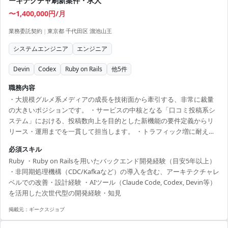
ーキテクチャ刷新案件・求人
〜1,400,000円/月
業務委託契約
|
東京都 千代田区 溜池山王
システムエンジニア
エンジニア
Devin
Codex
Ruby on Rails
他
5
件
職務内容
・大規模グルメ系メディアの成長を技術面から牽引する、非常に裁量
の大きいポジションです。 ・サービスの中核となる「口コミ投稿系シ
ステム」における、投稿数向上を目的とした新機能の要件定義からリ
リース・運用までを一貫して担当します。 ・トラフィック増に耐えう
るシステムを目指し、非同期処理機構（CDC/Kafka等）を導入するな
必須スキル
ど、アーキテクチャの根本的な改善・刷新を実施します。 ・最新のAI
Ruby ・Ruby on Railsを用いたバックエンド開発経験（目安5年以上）
開発ツール（Claude CodeやDevin等）を積極的に業務へ取り入れ、開
・非同期処理機構（CDC/Kafkaなど）の導入を含む、アーキテクチャレ
発効率と品質の最大化を追求していただきます。 市場価値・キャリア
ベルでの改善・設計経験 ・AIツール（Claude Code, Codex, Devin等）
メリット: 「超大規模トラフィック×アーキテクチャ刷新×生成AIツール
を活用した次世代型の開発経験・知見
の実戦投入」という、現在...
掲載元：
ギークスジョブ