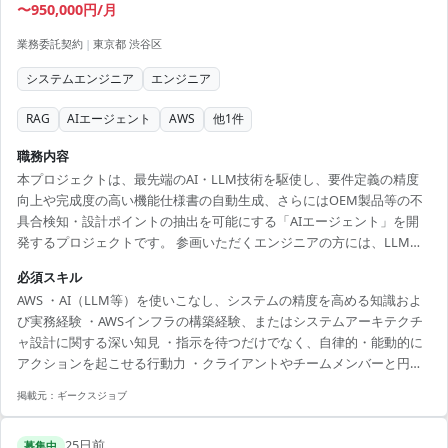
〜950,000円/月
業務委託契約
|
東京都 渋谷区
システムエンジニア
エンジニア
RAG
AIエージェント
AWS
他
1
件
職務内容
本プロジェクトは、最先端のAI・LLM技術を駆使し、要件定義の精度
向上や完成度の高い機能仕様書の自動生成、さらにはOEM製品等の不
具合検知・設計ポイントの抽出を可能にする「AIエージェント」を開
発するプロジェクトです。 参画いただくエンジニアの方には、LLMを
活用した自律型エージェントの開発や、高精度なRAG（検索拡張生
必須スキル
成）のアーキテクチャ設計・検証を主導していただきます。さらに、
AWS ・AI（LLM等）を使いこなし、システムの精度を高める知識およ
PoC（概念実証）環境の迅速な構築から、検証・フィードバックに基づ
び実務経験 ・AWSインフラの構築経験、またはシステムアーキテクチ
くアジャイルな改善ループを回すなど、技術的なコア部分を一気通貫
ャ設計に関する深い知見 ・指示を待つだけでなく、自律的・能動的に
で牽引していただきます。 AI・AWS知見をフルに活かし、次世代のモ
アクションを起こせる行動力 ・クライアントやチームメンバーと円滑
ノづくり現場のDXを最前線で支えるやりがいに満ちた...
に連携できる高いコミュニケーション能力
掲載元：
ギークスジョブ
25日前
募集中