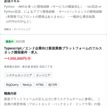
必須スキル
定です。 ※フルリモート可
Python ・AWSを使った開発経験（サービスの構築含む） ・Go言語 or
Python言語、によるアプリ開発経験 ・サーババックエンドの開発経験
（本開発ではフロントの開発はありません） ・一般的な通信知識
（HTTPやTCPなど）
掲載元：
ギークスジョブ
26日前
募集中
Typescript／エンド企業向け新規業務プラットフォームのフルス
タック開発案件・求人
〜1,050,000円/月
業務委託契約
|
東京都 新宿区 四谷三丁目
システムエンジニア
エンジニア
BigQuery
Next.js
HTML
他
13
件
職務内容
新規プラットフォームの立ち上げに伴うスクラムチームに参画し、ご
自身の得意領域（フロントエンド・バックエンド・インフラ等）の強