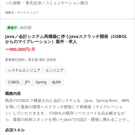
った経験 ・客先交渉／コミュニケーション能力
掲載元：
ギークスジョブ
26日前
募集中
Java／会計システム再構築に伴うJavaスクラッチ開発（COBOL
からのマイグレーション）案件・求人
〜900,000円/月
業務委託契約
|
東京都 港区 浜松町
システムエンジニア
エンジニア
COBOL
JP1
Spring
他
3
件
職務内容
既存のCOBOLで構築された会計システムを、Java、Spring Boot、AWS
を用いて最新の環境へスクラッチ開発にて再構築（マイグレーショ
ン）していただきます。 COBOLの既存ソースコードを読み解きなが
ら、最新の技術スタックを用いたJavaでの設計・開発に携わることが
できます。 また、ユーザー側での設計成果物レビュー経験も活かせる
必須スキル
ため、上流工程の視点を持ちながら開発工程まで幅広く裁量を持って