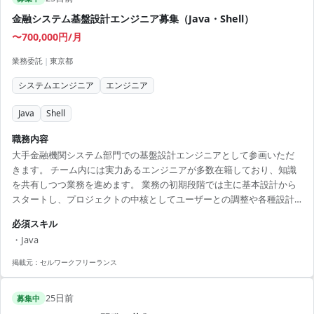
金融システム基盤設計エンジニア募集（Java・Shell）
〜700,000円/月
業務委託
|
東京都
システムエンジニア
エンジニア
Java
Shell
職務内容
大手金融機関システム部門での基盤設計エンジニアとして参画いただ
きます。 チーム内には実力あるエンジニアが多数在籍しており、知識
を共有しつつ業務を進めます。 業務の初期段階では主に基本設計から
スタートし、プロジェクトの中核としてユーザーとの調整や各種設計
作業を担当していただきます。 業務の進捗に応じて運用設計や性能分
必須スキル
析、最適化の対応などもお任せいたします。 システム基盤としてJava
・Java
やShellを用い、多岐にわたる技術と知識を活かしてご活躍いただけま
す。 金融業界特有のセキュリティやコンプライアンスに関する知識も
掲載元：
セルワークフリーランス
得られ、今後のキャリアに役立つ貴重な経験が得られます。 【アピー
ルポイント】 ・リモートワークと出社を組...
25日前
募集中