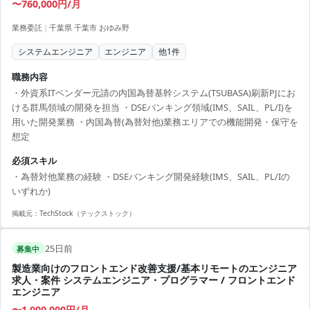
〜760,000円/月
業務委託
|
千葉県 千葉市 おゆみ野
システムエンジニア
エンジニア
他
1
件
職務内容
・外資系ITベンダー元請の内国為替基幹システム(TSUBASA)刷新PJにお
ける群馬領域の開発を担当 ・DSEバンキング領域(IMS、SAIL、PL/I)を
用いた開発業務 ・内国為替(為替対他)業務エリアでの機能開発・保守を
想定
必須スキル
・為替対他業務の経験 ・DSEバンキング開発経験(IMS、SAIL、PL/Iの
いずれか)
掲載元：
TechStock（テックストック）
25日前
募集中
製造業向けのフロントエンド改善支援/基本リモートのエンジニア
求人・案件 システムエンジニア・プログラマー / フロントエンド
エンジニア
〜1,000,000円/月