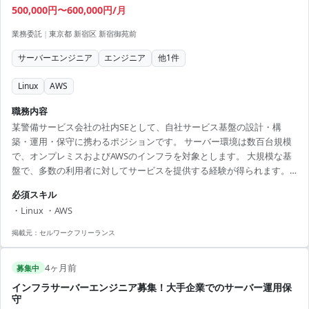
500,000円〜600,000円/月
業務委託
|
東京都 新宿区 新宿御苑前
サーバーエンジニア
エンジニア
他
1
件
Linux
AWS
職務内容
某警備サービス会社の社内SEとして、自社サービス基盤の設計・構
築・運用・保守に携わるポジションです。 サーバー環境は数百台規模
で、オンプレミスおよびAWSのインフラを対象とします。 大規模な基
盤で、多数の利用者に対してサービスを提供する経験が得られます。
【アピールポイント】 - 社内SEとして安定した職業環境を提供 - 大規模
必須スキル
システムでの基盤構築・運用を経験できる - 技術スキルの向上を図れる
・Linux ・AWS
職場 - サーバーとネットワークを分離して役割が明確 - 最新技術を取り
入れたプロジェクトに参画可能
掲載元：
セルワークフリーランス
4ヶ月前
募集中
インフラサーバーエンジニア募集！大手企業でのサーバー運用保
守