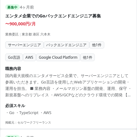
流工程に挑戦できる ・リモート併用のため、柔軟な勤務形態 ・業務教
4ヶ月前
育とリモート環境整備期間提供 ・定期出張ありで多様な経験を積める
募集中
・国内でのITサービス業務に携わるチャンス
エンタメ企業でのGoバックエンドエンジニア募集
〜900,000円/月
業務委託
|
東京都 港区 六本木
サーバーエンジニア
バックエンドエンジニア
他
1
件
Go言語
AWS
Google Cloud Platform
他
1
件
職務内容
国内最大規模のエンタメサービス企業で、サーバーエンジニアとして
参画いただきます。Go言語を使用したWebアプリケーションの開発・
運用を担当。 ■ 業務内容 ・メールマガジン基盤の開発、運用、保守 ・
新規基盤へのリプレイス ・AWS/GCPなどのクラウド環境での開発 【ア
ピールポイント】 ・業界最大級のエンタメプロジェクトで経験を積む
必須スキル
機会 ・リモートワーク可能で柔軟な働き方が魅力 ・豊富な専門知識を
・Go ・TypeScript ・AWS
持つチームで成長が期待できる ・最新の技術環境でスキルアップが見
込める ・インフラからフロントエンドまで幅広い技術に触れ合える
掲載元：
セルワークフリーランス