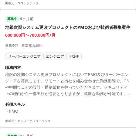
掲載元：
ココナラテック
4ヶ月前
募集中
地銀次期システム更改プロジェクトのPMOおよび技術者募集案件
600,000円〜700,000円/月
業務委託
|
東京都 品川区
サーバーエンジニア
エンジニア
他
2
件
職務内容
地銀の次期システム更改プロジェクトにおいてPMO及びサーバーエン
ジニアを募集します。リモートと出社を組み合わせた勤務形態で、OS
や中間ウェアの設計・構築業務を担っていただきます。セキュリティ
上の理由から一部出社が必要となりますが、柔軟な勤務が可能です。
■ 業務内容 - サーバー設計・構築および試験環境の整備 - プロジェクト
必須スキル
進行管理、ドキュメント作成 - 関係者との調整やファシリテーション
・PMO
【アピールポイント】 - リモート勤務と出社を組み合わせた柔軟な働き
方 - 金融システムに携わるチャンス - 長期的なプロジェクトで安定性を
掲載元：
セルワークフリーランス
確保 - 最新技術を活用できる環境 - プロジェクトの中核メンバーとして
成長可能