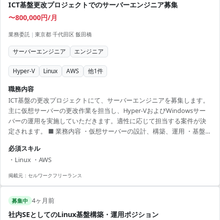
ICT基盤更改プロジェクトでのサーバーエンジニア募集
〜800,000円/月
業務委託
|
東京都 千代田区 飯田橋
サーバーエンジニア
エンジニア
Hyper-V
Linux
AWS
他
1
件
職務内容
ICT基盤の更改プロジェクトにて、サーバーエンジニアを募集します。
主に仮想サーバーの更改作業を担当し、Hyper-VおよびWindowsサー
バーの運用を実施していただきます。適性に応じて担当する案件が決
定されます。 ■ 業務内容 ・仮想サーバーの設計、構築、運用 ・基盤シ
ステムの安定稼働のための改善 ・クラウドサービスを活用したインフ
必須スキル
ラ構築 ・関連部門との調整業務 【アピールポイント】 ・飯田橋駅近く
・Linux ・AWS
で通勤便利 ・最新技術に触れる機会が多数 ・経験豊富なチームと共に
スキルを高められる ・大規模なプロジェクト参画でキャリアアップに
掲載元：
セルワークフリーランス
最適 ・高スキルを活かして自由に提案が可能な環境
4ヶ月前
募集中
社内SEとしてのLinux基盤構築・運用ポジション