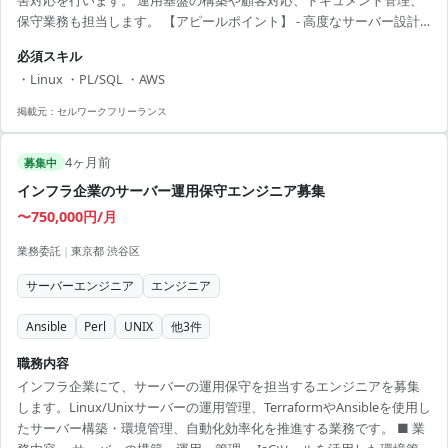
害対応を行います。 運用基盤の構築や顧客対応、ドキュメント管理、
保守業務も担当します。 【アピールポイント】 - 高度なサーバー設計
と構築経験を積むことが可能です。 - クラウド技術（AWS）に関わるチ
必須スキル
ャンスがあります。 - チームでの協調作業を通じてスキルを磨くことが
・Linux ・PL/SQL ・AWS
できます。 - 多様な業務を通じて総合的なITスキルを獲得できます。 -
地域密着の案件で安定した稼働が期待できます。
掲載元：
セルワークフリーランス
4ヶ月前
募集中
インフラ企業のサーバー運用保守エンジニア募集
〜750,000円/月
業務委託
|
東京都 渋谷区
サーバーエンジニア
エンジニア
Ansible
Perl
UNIX
他
3
件
職務内容
インフラ企業にて、サーバーの運用保守を担当するエンジニアを募集
します。Linux/Unixサーバーの運用管理、TerraformやAnsibleを使用し
たサーバー構築・環境管理、自動化効率化を推進する業務です。 ■ 業