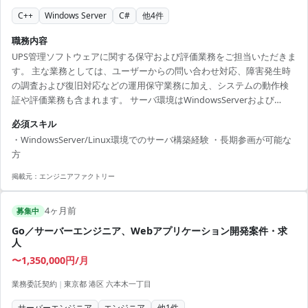
C++
Windows Server
C#
他
4
件
職務内容
UPS管理ソフトウェアに関する保守および評価業務をご担当いただきま
す。 主な業務としては、ユーザーからの問い合わせ対応、障害発生時
の調査および復旧対応などの運用保守業務に加え、システムの動作検
証や評価業務も含まれます。 サーバ環境はWindowsServerおよび
Linuxが中心となっており、仮想化環境を含めた構築・運用知識を活か
必須スキル
せるポジションです。 【技術スタック】 ・OS：Windows Server、
・WindowsServer/Linux環境でのサーバ構築経験 ・長期参画が可能な
Linux ・言語：C、C++、C#、PowerShell
方
掲載元：
エンジニアファクトリー
4ヶ月前
募集中
Go／サーバーエンジニア、Webアプリケーション開発案件・求
人
〜1,350,000円/月
業務委託契約
|
東京都 港区 六本木一丁目
サーバーエンジニア
エンジニア
他
1
件