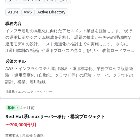
Azure
AWS
Active Directory
職務内容
インフラ運用の高度化に向けたアセスメント業務を担当します。 現行
の運用状況やシステム構成を分析し、課題の抽出から将来の理想的な
運用モデルの設計、コスト最適化の検討までを実施します。 さらに、
IT運用体制の再設計や運用プロセスの見直しを行い、改善ロードマップ
およびマスタスケジュールの策定を推進します。 対象はコラボレーシ
必須スキル
ョン基盤（M365、イントラ、Active Directory、リモートアクセス、
AWS ・インフラシステム運用経験 ・運用標準化、業務プロセス設計経
Box）およびインフラ共通基盤、 クラウド基盤（Azure、AWS）と広範
験 ・運用高度化（自動化、クラウド等）の経験 ・サーバ、クラウドの
囲に渡り、複数領域を横断した改善活動となります。 【技術スタッ
設計、構築、運用経験
ク】 ・クラウド：AWS、Azure ・認証基盤：Active Directory ・Saa...
掲載元：
エンジニアファクトリー
4ヶ月前
募集中
Red Hat系Linuxサーバー移行・構築プロジェクト
〜700,000円/月
業務委託
|
東京都 台東区