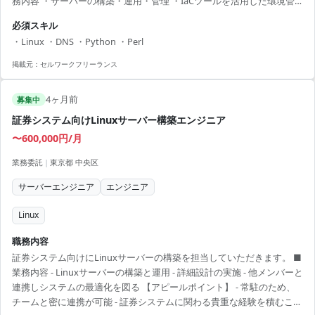
務内容 ・サーバーの構築・運用・管理 ・IaCツールを活用した環境管
理と自動化 ・問い合わせ対応、障害対応と再発防止策の実施 【アピー
必須スキル
ルポイント】 ・リモート勤務も可能で柔軟なワークスタイル ・大手企
・Linux ・DNS ・Python ・Perl
業プロジェクトへの参画可能 ・インフラ運用保守スキルの向上に最適
・安定した業務環境での長期就業 ・オープンで自由な文化の下で働く
掲載元：
セルワークフリーランス
チャンス
4ヶ月前
募集中
証券システム向けLinuxサーバー構築エンジニア
〜600,000円/月
業務委託
|
東京都 中央区
サーバーエンジニア
エンジニア
Linux
職務内容
証券システム向けにLinuxサーバーの構築を担当していただきます。 ■
業務内容 - Linuxサーバーの構築と運用 - 詳細設計の実施 - 他メンバーと
連携しシステムの最適化を図る 【アピールポイント】 - 常駐のため、
チームと密に連携が可能 - 証券システムに関わる貴重な経験を積むこと