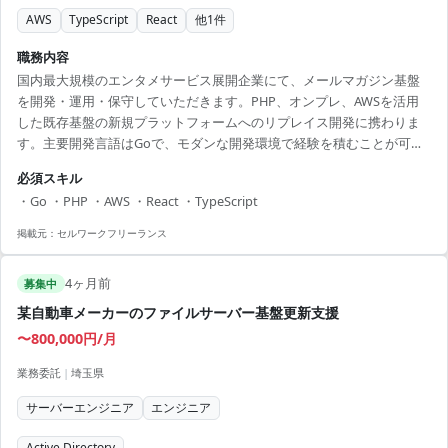
AWS
TypeScript
React
他
1
件
職務内容
国内最大規模のエンタメサービス展開企業にて、メールマガジン基盤
を開発・運用・保守していただきます。PHP、オンプレ、AWSを活用
した既存基盤の新規プラットフォームへのリプレイス開発に携わりま
す。主要開発言語はGoで、モダンな開発環境で経験を積むことが可能
です。 【アピールポイント】 - 国内最大規模のエンタメ企業での勤務
必須スキル
でキャリアアップ - 多様なバックエンドツールとフレームワークでスキ
・Go ・PHP ・AWS ・React ・TypeScript
ルアップ - 柔軟なリモート勤務で効率的な働き方が可能 - チームメンバ
ーと協力して新技術を導入しやすい環境 - サーバーエンジニアとしての
掲載元：
セルワークフリーランス
幅広い経験を積めるチャンス
4ヶ月前
募集中
某自動車メーカーのファイルサーバー基盤更新支援
〜800,000円/月
業務委託
|
埼玉県
サーバーエンジニア
エンジニア
Active Directory