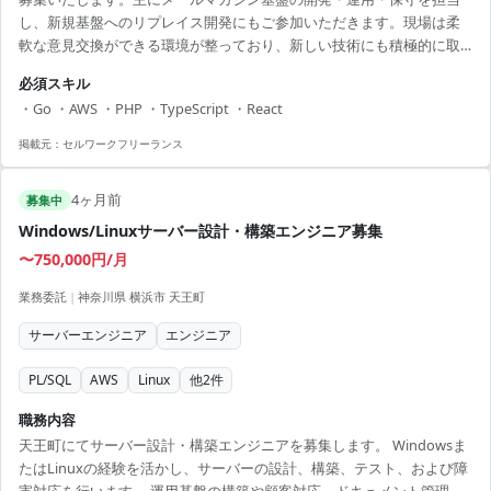
し、新規基盤へのリプレイス開発にもご参加いただきます。現場は柔
軟な意見交換ができる環境が整っており、新しい技術にも積極的に取
り組んでいます。 ■ 業務内容 - メールマガジン基盤の開発・運用・保
必須スキル
守 - 新規基盤へのリプレイス開発 【アピールポイント】 - 大規模エンタ
・Go ・AWS ・PHP ・TypeScript ・React
メ企業での経験が積める - 柔軟な意見交換ができる環境 - 最新技術への
取り組みが可能 - 高収入のチャンス - 自発的な成長をサポートする社風
掲載元：
セルワークフリーランス
4ヶ月前
募集中
Windows/Linuxサーバー設計・構築エンジニア募集
〜750,000円/月
業務委託
|
神奈川県 横浜市 天王町
サーバーエンジニア
エンジニア
PL/SQL
AWS
Linux
他
2
件
職務内容
天王町にてサーバー設計・構築エンジニアを募集します。 Windowsま
たはLinuxの経験を活かし、サーバーの設計、構築、テスト、および障