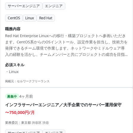
サーバーエンジニア
エンジニア
CentOS
Linux
Red Hat
職務内容
Red Hat Enterprise Linuxへの移行・構築プロジェクトへ参画いただき
ます。CentOS系からのOSインストール、設定作業を担当し、技術力を
発揮できるチーム環境で作業します。ネットワークやミドルウェア導
入の経験を活かし、チームメンバーと共にプロジェクトの成功を目指
します。 ■ 業務内容 ・CentOS系OSからRed Hatへの移行 ・Linuxサー
必須スキル
バーのインストールおよび設定 ・ネットワーク設定やミドルウェア導
・Linux
入のサポート ・チームと協力してプロジェクトを推進 【アピールポイ
ント】 ・Linuxサーバー構築のプロジェクトに携われる ・チームでの
掲載元：
セルワークフリーランス
協力が求められ技術を磨ける ・大規模な移行プロ...
4ヶ月前
募集中
インフラサーバーエンジニア／大手企業でのサーバー運用保守
〜750,000円/月
業務委託
|
東京都 渋谷区 渋谷
サーバーエンジニア
エンジニア