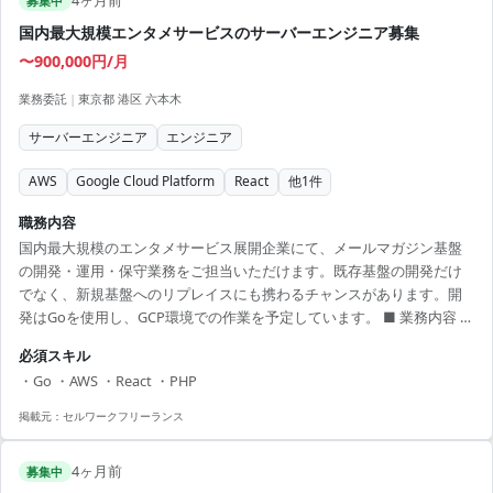
4ヶ月前
募集中
国内最大規模エンタメサービスのサーバーエンジニア募集
〜900,000円/月
業務委託
|
東京都 港区 六本木
サーバーエンジニア
エンジニア
AWS
Google Cloud Platform
React
他
1
件
職務内容
国内最大規模のエンタメサービス展開企業にて、メールマガジン基盤
の開発・運用・保守業務をご担当いただけます。既存基盤の開発だけ
でなく、新規基盤へのリプレイスにも携わるチャンスがあります。開
発はGoを使用し、GCP環境での作業を予定しています。 ■ 業務内容 ・
メールマガジン基盤の開発、運用保守 ・新規基盤へのリプレイスプロ
必須スキル
ジェクト推進 ・AWSを用いたインフラ構築 ・オンプレ環境の再構築 ・
・Go ・AWS ・React ・PHP
技術的なドキュメント作成 【アピールポイント】 ・エンタメ業界にお
ける最新技術を学べる ・技術力の高いエンジニアと協働しスキルアッ
掲載元：
セルワークフリーランス
プ ・フレキシブルな働き方が選択可能 ・自社プロダクトへの貢献が実
感できる ・大規模プロ...
4ヶ月前
募集中