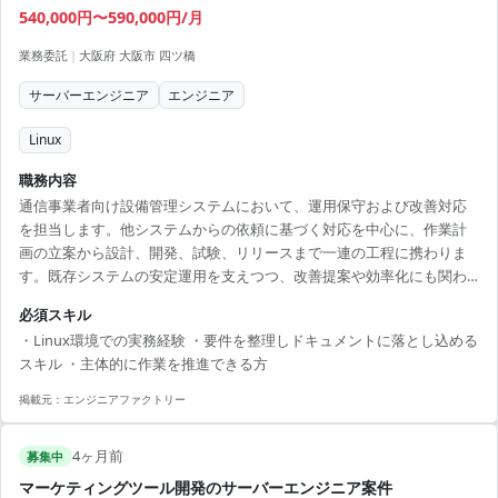
540,000円〜590,000円/月
業務委託
|
大阪府 大阪市 四ツ橋
サーバーエンジニア
エンジニア
Linux
職務内容
通信事業者向け設備管理システムにおいて、運用保守および改善対応
を担当します。他システムからの依頼に基づく対応を中心に、作業計
画の立案から設計、開発、試験、リリースまで一連の工程に携わりま
す。既存システムの安定運用を支えつつ、改善提案や効率化にも関わ
るポジションです。 【技術スタック】 ・OS：Linux
必須スキル
・Linux環境での実務経験 ・要件を整理しドキュメントに落とし込める
スキル ・主体的に作業を推進できる方
掲載元：
エンジニアファクトリー
4ヶ月前
募集中
マーケティングツール開発のサーバーエンジニア案件