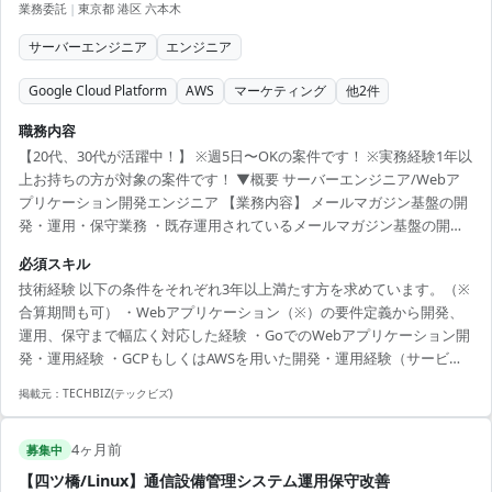
業務委託
|
東京都 港区 六本木
サーバーエンジニア
エンジニア
Google Cloud Platform
AWS
マーケティング
他
2
件
職務内容
【20代、30代が活躍中！】 ※週5日〜OKの案件です！ ※実務経験1年以
上お持ちの方が対象の案件です！ ▼概要 サーバーエンジニア/Webア
プリケーション開発エンジニア 【業務内容】 メールマガジン基盤の開
発・運用・保守業務 ・既存運用されているメールマガジン基盤の開
発・運用・保守（PHP / オンプレ / AWS） ・上記プロダクトの新規基盤
必須スキル
へのリプレイス開発（Go / GCP） ▼条件等 出社：基本はリモート/必
技術経験 以下の条件をそれぞれ3年以上満たす方を求めています。（※
要時には出社 場所：六本木 精算幅：140h~180h 勤務時間：平日：
合算期間も可） ・Webアプリケーション（※）の要件定義から開発、
10:00時～19:00時(休憩1時間) 【必須スキル】 技術経験 以下の条件をそ
運用、保守まで幅広く対応した経験 ・GoでのWebアプリケーション開
れぞれ3年以上満たす方を求めています。（※合算も可...
発・運用経験 ・GCPもしくはAWSを用いた開発・運用経験（サービス
特性を理解し、機能追加・運用保守が可能なレベル） ※中規模以上の
掲載元：
TECHBIZ(テックビズ)
Webアプリケーションのイメージ ・動的なWEBサイトであること ・
DBへの接続があること (SQL or NoSQL) ・負荷対策がなされているこ
4ヶ月前
と ・監視・保守体制が組まれていること ・コードの品質が担保される
募集中
体制であること (コードレビューやテストコードなど)
【四ツ橋/Linux】通信設備管理システム運用保守改善