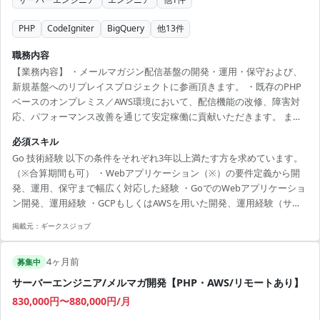
PHP
CodeIgniter
BigQuery
他
13
件
職務内容
【業務内容】 ・メールマガジン配信基盤の開発・運用・保守および、
新規基盤へのリプレイスプロジェクトに参画頂きます。 ・既存のPHP
ベースのオンプレミス／AWS環境において、配信機能の改修、障害対
応、パフォーマンス改善を通じて安定稼働に貢献いただきます。 ま
た、Go／GCP環境による新規基盤へのリプレイスにおいては、設計、
必須スキル
実装、テスト、移行対応まで一貫して担当していただきます。 【求め
Go 技術経験 以下の条件をそれぞれ3年以上満たす方を求めています。
る人物像】 ・チーム開発の経験があり、協調性のある方 ・常に技術を
（※合算期間も可） ・Webアプリケーション（※）の要件定義から開
学び続け、自ら率先して課題解決に取り組める方 ・職種、職能、働き
発、運用、保守まで幅広く対応した経験 ・GoでのWebアプリケーショ
方（リモートワーク）などに関わらず、円滑にコミュニケーションを
ン開発、運用経験 ・GCPもしくはAWSを用いた開発、運用経験（サー
取れる方 【その他】 ・基本はリモート...
ビス特性を理解し、機能追加/運用保守が可能なレベル） ※中規模以上
掲載元：
ギークスジョブ
のWebアプリケーションのイメージ ・動的なWEBサイトであること ・
DBへの接続があること (SQL or NoSQL) ・負荷対策がなされているこ
4ヶ月前
と ・監視・保守体制が組まれていること ・コードの品質が担保される
募集中
体制であること (コードレビューやテストコードなど)
サーバーエンジニア/メルマガ開発【PHP・AWS/リモートあり】
830,000円〜880,000円/月