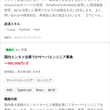
Linux/Unixサーバーの管理、TerraformやAnsibleを使用した環境構築・
管理、IaCを活用した運用プロセスの自動化を主に担当します。また、
問い合わせや障害対応、再発防止策の策定も行います。 【アピールポ
イント】 ・大手企業で安定した稼働とスキルアップを目指せる ・リモ
必須スキル
ートワークを併用した柔軟な勤務が可能 ・インフラエンジニアとして
・Linux ・Python ・Perl
自動化や効率化に携わる機会が豊富 ・大型システムに関わることで、
多様な経験を積むことができる ・他者との連携を通じた業務改善に積
掲載元：
セルワークフリーランス
極的に取り組める
4ヶ月前
募集中
国内エンタメ企業でのサーバエンジニア募集
〜900,000円/月
業務委託
|
東京都 港区 六本木
サーバーエンジニア
エンジニア
AWS
TypeScript
React
他
1
件
職務内容
国内最大規模のエンタメサービス展開企業にてサーバーエンジニアを
募集いたします。主にメールマガジン基盤の開発・運用・保守を担当