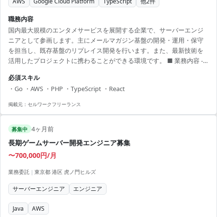
AWS
Google Cloud Platform
TypeScript
他
2
件
職務内容
国内最大規模のエンタメサービスを展開する企業で、サーバーエンジ
ニアとして参画します。主にメールマガジン基盤の開発・運用・保守
を担当し、既存基盤のリプレイス開発を行います。また、最新技術を
活用したプロジェクトに携わることができる環境です。 ■ 業務内容 -
メールマガジン基盤の開発・運用・保守 - 既存基盤のリプレイス開発
必須スキル
（Go / GCP） 【アピールポイント】 - 国内トップクラスのエンタメ企
・Go ・AWS ・PHP ・TypeScript ・React
業での経験が得られます - 多くの業務委託技術者が在籍するため、意見
や提案がしやすい環境 - リモートワークを活用した柔軟な働き方が可能
掲載元：
セルワークフリーランス
4ヶ月前
募集中
長期ゲームサーバー開発エンジニア募集
〜700,000円/月
業務委託
|
東京都 港区 虎ノ門ヒルズ
サーバーエンジニア
エンジニア
Java
AWS