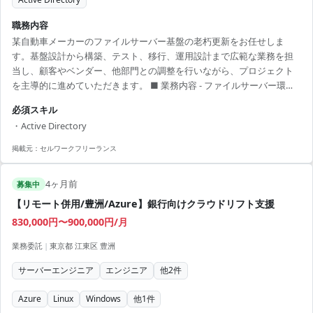
職務内容
某自動車メーカーのファイルサーバー基盤の老朽更新をお任せしま
す。基盤設計から構築、テスト、移行、運用設計まで広範な業務を担
当し、顧客やベンダー、他部門との調整を行いながら、プロジェクト
を主導的に進めていただきます。 ■ 業務内容 - ファイルサーバー環境
の更新作業 - 基盤構築支援と設計変更 - 運用設計、テスト準備、移行 -
必須スキル
顧客やベンダーとの調整業務 - 移行後の保守・運用整備 【アピールポ
・Active Directory
イント】 - 長期プロジェクトで安定した稼働が可能 - リモートワーク中
心で柔軟な働き方が実現 - 大手自動車メーカーでの経験を積むチャンス
掲載元：
セルワークフリーランス
- ITインフラ全般に関するスキルを活かせる - あらゆる関係者と連携...
4ヶ月前
募集中
【リモート併用/豊洲/Azure】銀行向けクラウドリフト支援
830,000円〜900,000円/月
業務委託
|
東京都 江東区 豊洲
サーバーエンジニア
エンジニア
他
2
件
Azure
Linux
Windows
他
1
件