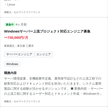
に精通した技術者として専門スキルを発揮できる ・サーバ設計構築の
・Linux
豊富な経験を積むことが可能 ・プロジェクト管理スキルを活かした業
務推進が期待される ・ITインフラの最前線で実践的な知識を得られる
掲載元：
セルワークフリーランス
機会 ・高度な環境での課題解決能力を伸ばすチャンス
4ヶ月前
募集中
Windowsサーバー上流プロジェクト対応エンジニア募集
〜730,000円/月
業務委託
|
東京都 三鷹市
サーバーエンジニア
エンジニア
Windows
職務内容
サーバ環境提案、非機能要件定義、運用保守設計などの上流工程での
顧客対応およびドキュメント対応を担当いただきます。システム運用
製品に関する経験が活かせるポジションです。 ■ 業務内容 ・サーバー
の上流工程に関するユーザー対応とドキュメント作成 ・Windowsサー
バーの提案・非機能要件定義 ・システム運用製品の経験を活用した顧
掲載元：
セルワークフリーランス
客対応 【アピールポイント】 ・Windowsサーバーの経験を活かして上