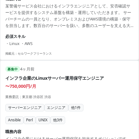
某警備サービス会社におけるインフラエンジニアとして、安否確認サ
ービスを提供するシステム基盤を構築・運用していただきます。 サー
バーチームの一員となり、オンプレミスおよびAWS環境の構築・保守
を担当します。数百台のサーバーを扱い、多数のユーザーを支える大
規模システムに携われます。 ■ 業務内容 ・自社サービス基盤の構築・
必須スキル
運用 ・サーバーネットワークの監視・保守 ・チームとの技術調整 ・シ
・Linux ・AWS
ステム改善提案 【アピールポイント】 ・新宿の勤務場所でアクセスが
良好 ・大規模システムの経験を持ち、技術力を高められる ・長期で安
掲載元：
セルワークフリーランス
定したプロジェクトに参画が可能 ・サーバー構築のプロフェッショナ
ルとしてスキルアップが期待で...
4ヶ月前
募集中
インフラ企業のLinuxサーバー運用保守エンジニア
〜750,000円/月
業務委託
|
東京都 渋谷区 渋谷
サーバーエンジニア
エンジニア
他
1
件
Ansible
Perl
UNIX
他
3
件
職務内容
インフラ企業におけるサーバー運用保守を担当するポジションです。