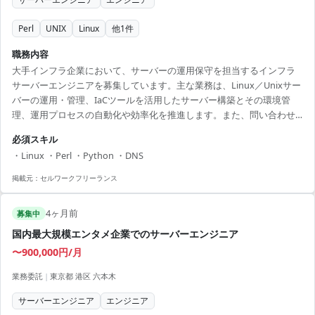
Perl
UNIX
Linux
他
1
件
職務内容
大手インフラ企業において、サーバーの運用保守を担当するインフラ
サーバーエンジニアを募集しています。主な業務は、Linux／Unixサー
バーの運用・管理、IaCツールを活用したサーバー構築とその環境管
理、運用プロセスの自動化や効率化を推進します。また、問い合わせ
の二次対応や障害対応、再発防止策の検討・実施も行います。 【アピ
必須スキル
ールポイント】 ・大手企業での大規模プロジェクトでスキルアップ可
・Linux ・Perl ・Python ・DNS
能 ・IaCツールを利用した最新技術へのチャレンジ機会 ・安定した環
境で長期的な稼働の可能性あり ・エンジニア同士での知見共有が可能
掲載元：
セルワークフリーランス
・案件を通じてインフラの専門性を高める
4ヶ月前
募集中
国内最大規模エンタメ企業でのサーバーエンジニア
〜900,000円/月
業務委託
|
東京都 港区 六本木
サーバーエンジニア
エンジニア