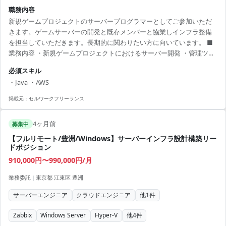
職務内容
新規ゲームプロジェクトのサーバープログラマーとしてご参加いただ
きます。ゲームサーバーの開発と既存メンバーと協業しインフラ整備
を担当していただきます。長期的に関わりたい方に向いています。 ■
業務内容 ・新規ゲームプロジェクトにおけるサーバー開発 ・管理ツー
ルの開発 ・既存メンバーとのインフラ協業 【アピールポイント】 ・新
必須スキル
規ゲームプロジェクトに携われる ・AWSを利用した最新技術に関われ
・Java ・AWS
る ・長期的なプロジェクトで安定した稼働が可能 ・協力的なチームと
一緒に働ける環境 ・フレックスタイム制で働きやすい
掲載元：
セルワークフリーランス
4ヶ月前
募集中
【フルリモート/豊洲/Windows】サーバーインフラ設計構築リー
ドポジション
910,000円〜990,000円/月
業務委託
|
東京都 江東区 豊洲
サーバーエンジニア
クラウドエンジニア
他
1
件
Zabbix
Windows Server
Hyper-V
他
4
件