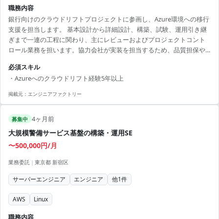
職務内容
銀行向けのクラウドリフトプロジェクトに参画し、Azure環境への移行
支援を担当します。 基本設計から詳細設計、構築、試験、運用引き継
ぎまで一連の工程に関わり、主にレビューおよびプロジェクトコント
ロール業務を担います。協力会社が実装を担当するため、品質担保や
進行管理、定例会議への参加など、上流から全体を俯瞰した役割を担
必須スキル
っていただきます。また、サーバ追加構築などの小規模案件にも複数
・Azureへのクラウドリフト経験5年以上
対応いただきます。 【技術スタック】 ・クラウド：Azure ・OS：
Windows / Linux ・ミドルウェア：Active Directory ・ネットワーク：
掲載元：
エンジニアファクトリー
Network、DNS ・その他：IBM
4ヶ月前
募集中
大規模警備サービス基盤の構築・運用SE
〜500,000円/月
業務委託
|
東京都 新宿区
サーバーエンジニア
エンジニア
他
1
件
AWS
Linux
職務内容