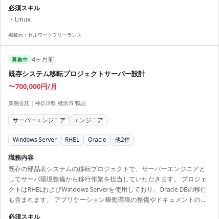
ができる - 高い技術力を活かし、新しいスキルの習得が可能 - IT業界で
必須スキル
の知識を拡充できる - あなたの経験を活かし、プロジェクトの推進に寄
・Linux
与
掲載元：
セルワークフリーランス
4ヶ月前
募集中
既存システム移転プロジェクトサーバー設計
〜700,000円/月
業務委託
|
神奈川県 横浜市 鴨居
サーバーエンジニア
エンジニア
Windows Server
RHEL
Oracle
他
2
件
職務内容
既存の部品表システムの移転プロジェクトで、サーバーエンジニアと
してサーバ環境整備から移行作業を担当していただきます。 プロジェ
クトはRHELおよびWindows Serverを使用しており、Oracle DBの移行
も含まれます。 アプリケーション稼働環境の整備やドキュメントの作
成もご担当いただきます。 【アピールポイント】 ・Oracle Database
必須スキル