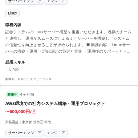
サーバーエンジニア
エンジニア
Linux
職務内容
証券システムのLinuxサーバー構築を担当いただきます。既存のチーム
と連携し、運用がスムーズに行えるようサーバーを構築し、システム
の信頼性を向上させることが求められます。 ■ 業務内容 ・Linuxサー
バーの構築・運用 ・詳細設計の策定と実施 ・運用後のサポートとトラ
ブルシューティング 【アピールポイント】 ・金融システムの知識を深
必須スキル
められる環境 ・Linuxの専門知識を活かす機会がある ・31歳以下のエ
・Linux
ンジニアも多数活躍中
掲載元：
セルワークフリーランス
4ヶ月前
募集中
AWS環境での社内システム構築・運用プロジェクト
〜600,000円/月
業務委託
|
東京都 新宿区 新宿
サーバーエンジニア
エンジニア