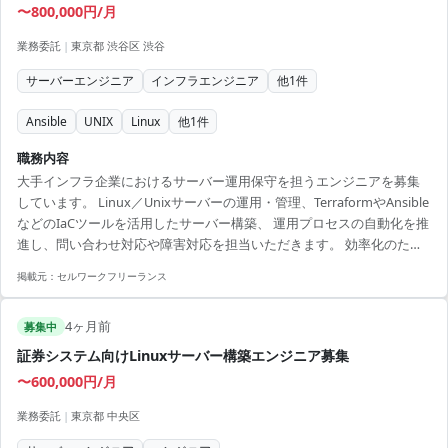
〜800,000円/月
業務委託
|
東京都 渋谷区 渋谷
サーバーエンジニア
インフラエンジニア
他
1
件
Ansible
UNIX
Linux
他
1
件
職務内容
大手インフラ企業におけるサーバー運用保守を担うエンジニアを募集
しています。 Linux／Unixサーバーの運用・管理、TerraformやAnsible
などのIaCツールを活用したサーバー構築、 運用プロセスの自動化を推
進し、問い合わせ対応や障害対応を担当いただきます。 効率化のため
の改善提案や問題解決を主体的に行える方を歓迎します。 【アピール
掲載元：
セルワークフリーランス
ポイント】 - 様々なスキルを活かして大規模開発に参加できる機会 - 大
手企業ならではの安定したプロジェクトで安心 - インフラエンジニアと
4ヶ月前
してのスキルアップを期待できる案件 - 自動化や効率化を意識した業務
募集中
プロセスに関与できる環境 - リモートと出社のハイブリッド勤...
証券システム向けLinuxサーバー構築エンジニア募集
〜600,000円/月
業務委託
|
東京都 中央区