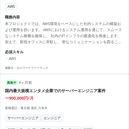
AWS
職務内容
本プロジェクトでは、AWS環境をベースにした社内システムの構築お
よび運用を担います。 AWSにおけるシステム運用を通じて、スムーズ
なシステム稼働を確保し、 社内のITインフラの最適化を推進します。
加えて、新宿オフィスに常駐し、 密なコミュニケーションを図ること
で、プロジェクトの成功に貢献します。 ■ 業務内容 ・AWS環境での社
必須スキル
内システム構築・運用 ・システム運用における各種タスクの実行 ・IT
・AWS
インフラ最適化の支援 ・プロジェクト関連文書の管理 ・チームおよび
関係者との効果的なコミュニケーション 【アピールポイント】 ・AWS
掲載元：
セルワークフリーランス
における高度なシステム運用スキルを磨ける ・チームの一員として、
密なコミュニケ...
4ヶ月前
募集中
国内最大規模エンタメ企業でのサーバーエンジニア案件
〜900,000円/月
業務委託
|
東京都 港区 六本木
サーバーエンジニア
エンジニア