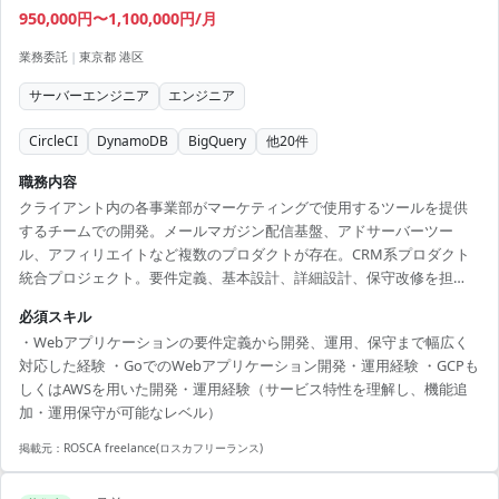
950,000円〜1,100,000円/月
業務委託
|
東京都 港区
サーバーエンジニア
エンジニア
CircleCI
DynamoDB
BigQuery
他
20
件
職務内容
クライアント内の各事業部がマーケティングで使用するツールを提供
するチームでの開発。メールマガジン配信基盤、アドサーバーツー
ル、アフィリエイトなど複数のプロダクトが存在。CRM系プロダクト
統合プロジェクト。要件定義、基本設計、詳細設計、保守改修を担
当。
必須スキル
・Webアプリケーションの要件定義から開発、運用、保守まで幅広く
対応した経験 ・GoでのWebアプリケーション開発・運用経験 ・GCPも
しくはAWSを用いた開発・運用経験（サービス特性を理解し、機能追
加・運用保守が可能なレベル）
掲載元：
ROSCA freelance(ロスカフリーランス)