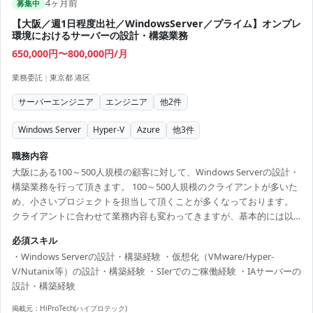
4ヶ月前
募集中
【大阪／週1日程度出社／WindowsServer／プライム】オンプレ
環境におけるサーバーの設計・構築業務
650,000円〜800,000円/月
業務委託
|
東京都 港区
サーバーエンジニア
エンジニア
他
2
件
Windows Server
Hyper-V
Azure
他
3
件
職務内容
大阪にある100～500人規模の顧客に対して、Windows Serverの設計・
構築業務を行って頂きます。 100～500人規模のクライアントが多いた
め、小さいプロジェクトを担当して頂くことが多くなっております。
クライアントに合わせて業務内容も変わってきますが、基本的には以
下業務をお任せいたします。 【具体的な業務内容】 ・サーバーの設
必須スキル
計・構築（Windows Server） ・仮想化（VMware/Hyper-V/Nutanix
・Windows Serverの設計・構築経験 ・仮想化（VMware/Hyper-
等）を用いた仮想化環境の設計・構築 ・IAサーバー、ストレージなど
V/Nutanix等）の設計・構築経験 ・SIerでのご稼働経験 ・IAサーバーの
のHWの設計・構築
設計・構築経験
掲載元：
HiProTech(ハイプロテック)