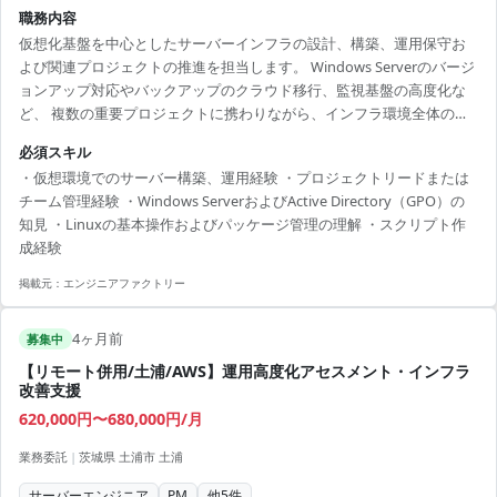
職務内容
仮想化基盤を中心としたサーバーインフラの設計、構築、運用保守お
よび関連プロジェクトの推進を担当します。 Windows Serverのバージ
ョンアップ対応やバックアップのクラウド移行、監視基盤の高度化な
ど、 複数の重要プロジェクトに携わりながら、インフラ環境全体の最
適化を推進します。 また、リードポジションとしてプロジェクトの進
必須スキル
捗管理、ベンダーコントロール、技術選定を行い、 中長期的な改善ロ
・仮想環境でのサーバー構築、運用経験 ・プロジェクトリードまたは
ードマップの策定から実行まで担います。 仮想環境におけるサーバー
チーム管理経験 ・Windows ServerおよびActive Directory（GPO）の
構築やリソース管理、Active Directoryを用いた認証基盤の運用、Linux
知見 ・Linuxの基本操作およびパッケージ管理の理解 ・スクリプト作
サーバーの管理、監視および自動化対応など、 幅広いインフラ領域に
成経験
関与いただきます。 ...
掲載元：
エンジニアファクトリー
4ヶ月前
募集中
【リモート併用/土浦/AWS】運用高度化アセスメント・インフラ
改善支援
620,000円〜680,000円/月
業務委託
|
茨城県 土浦市 土浦
サーバーエンジニア
PM
他
5
件