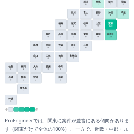
新潟
群馬
栃木
茨城
0
1
0
0
石川
富山
長野
埼玉
千葉
0
0
0
2
2
福井
滋賀
岐阜
山梨
東京
0
0
0
0
638
鳥取
兵庫
京都
愛知
静岡
神奈川
0
0
0
0
0
29
島根
岡山
大阪
奈良
三重
0
0
0
0
0
山口
広島
徳島
和歌山
0
0
0
0
佐賀
福岡
大分
愛媛
香川
0
0
0
0
0
長崎
熊本
宮崎
高知
0
0
0
0
鹿児島
0
沖縄
0
少
多
ProEngineer
では、
関東
に案件が豊富にある傾向がありま
す
（
関東
だけで全体の
100
%）
。
一方で、
近畿・中部・九