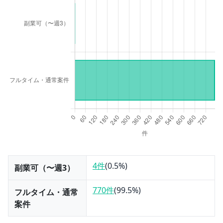
4件
(
0.5
%)
副業可（〜週3）
770件
(
99.5
%)
フルタイム・通常
案件