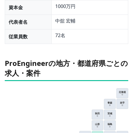
1000万円
資本金
中舘 宏輔
代表者名
72名
従業員数
ProEngineerの地方・都道府県ごとの
求人・案件
北海道
0
青森
岩手
0
0
秋田
宮城
0
0
山形
福島
0
0