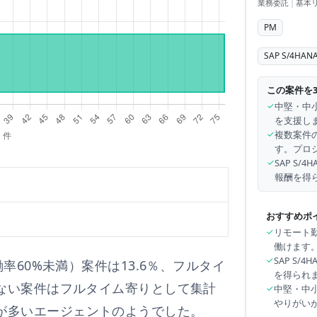
業務委託
|
基本
PM
SAP S/4HAN
この案件を
✓
中堅・中
を支援し
✓
複数案件
す。プロ
✓
SAP S
報酬を得
おすすめポ
✓
リモート
働けます
✓
SAP S
働率60%未満）案件は
13.6
％、フルタイ
を得られ
ない案件はフルタイム寄りとして集計
✓
中堅・中
やりがい
が多いエージェントのようでした。