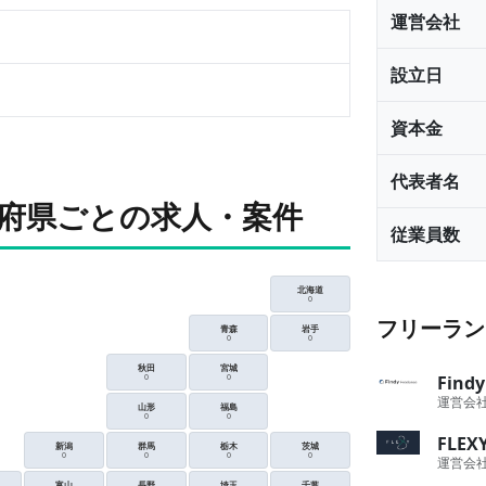
運営会社
設立日
資本金
代表者名
府県ごとの求人・案件
従業員数
北海道
0
フリーラン
青森
岩手
0
0
秋田
宮城
Fin
0
0
運営会
山形
福島
0
0
FLE
新潟
群馬
栃木
茨城
0
0
0
0
運営会
富山
長野
埼玉
千葉