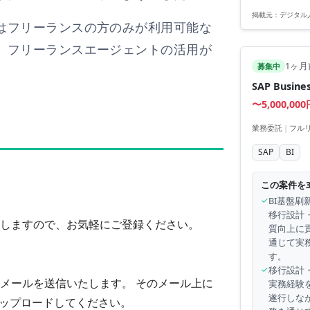
掲載元：
デジタル
はフリーランスの方のみが利用可能な
、フリーランスエージェントの活用が
1ヶ月
募集中
SAP Busi
〜5,000,00
業務委託
|
フル
SAP
BI
この案件を
✓
BI基盤刷
移行設計
しますので、お気軽にご登録ください。
質向上に
通じて実
す。
✓
移行設計
メールを送信いたします。 そのメール上に
実務経験
遂行しな
アップロードしてください。