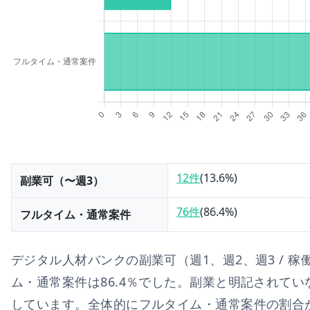
12件
(
13.6
%)
副業可（〜週3）
76件
(
86.4
%)
フルタイム・通常案件
デジタル人材バンク
の副業可（週1、週2、週3 / 稼
ム・通常案件は
86.4
％でした。副業と明記されてい
しています。
全体的にフルタイム・通常案件の割合