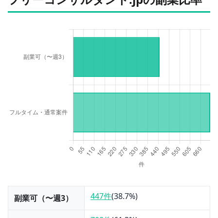
447件
(
38.7
%)
副業可（〜週3）