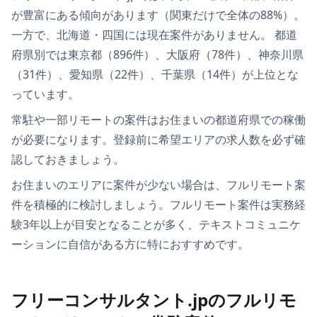
が豊富にある傾向があります
（
関東
だけで全体の
88
%）
。
一方で、
北海道・四国
には現在案件がありません。
都道
府県別では
東京都（896件）、大阪府（78件）、神奈川県
（31件）、愛知県（22件）、千葉県（14件）
が上位とな
っています。
常駐や一部リモートの案件は
お住まいの都道府県での稼働
が必要
になります。登録前に希望エリアの求人数を必ず確
認しておきましょう。
お住まいのエリアに案件が少ない場合は、
フルリモート案
件を積極的に検討しましょう
。フルリモート案件は実務経
験3年以上が目安となることが多く、テキストコミュニケ
ーションに自信がある方に特におすすめです。
フリーコンサルタント.jpのフルリモ