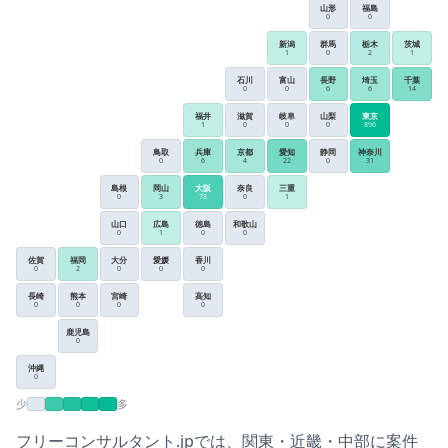
山形
福島
0
0
新潟
群馬
栃木
茨城
1
0
2
1
石川
富山
長野
埼玉
千葉
0
0
6
6
14
福井
滋賀
岐阜
山梨
東京
1
0
0
0
896
鳥取
兵庫
京都
愛知
静岡
神奈川
0
6
4
22
0
31
島根
岡山
大阪
奈良
三重
0
3
78
0
1
山口
広島
徳島
和歌山
0
1
0
0
佐賀
福岡
大分
愛媛
香川
0
2
0
0
0
長崎
熊本
宮崎
高知
0
0
0
0
鹿児島
0
沖縄
0
少
多
フリーコンサルタント.jp
では、
関東・近畿・中部
に案件