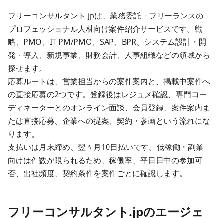
フリーコンサルタント.jpは、業務委託・フリーランスの
プロフェッショナル人材向け案件紹介サービスです。
戦
略、PMO、IT PM/PMO、SAP、BPR、システム設計・開
発・導入、新規事業、財務会計、人事組織
などの領域から
探せます。
応募ルートは、営業担当からの案件案内と、掲載中案件へ
の直接応募の2つです。登録後はレジュメ確認、専門コー
ディネーターとのオンライン面談、会員登録、案件案内ま
たは直接応募、企業への提案、契約・参画という流れにな
ります。
支払いは月末締め、翌々月10日払いです。低稼働・副業
向けは件数が限られるため、稼働率、平日日中の参加可
否、出社頻度、契約条件を案件ごとに確認します。
フリーコンサルタント.jpのエージェ