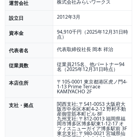
株式会社みらいワークス
運営会社
2012年3月
設立日
94,910千円（2025年12月31日時
資本金
点）
代表取締役社長 岡本 祥治
代表者名
従業員215名、他パートナー94
従業員数
名（2025年12月31日時点）
〒105-0001 東京都港区虎ノ門4-
本店住所
1-13 Prime Terrace
KAMIYACHO 2F
関西支社: 〒541-0053 大阪府大
支社・拠点
阪市中央区本町4-2-12 野村不動
産御堂筋本町ビル 8F
九州支社: 〒812-0013 福岡県福
岡市博多区博多駅東1-12-17 オ
フィスニューガイア博多駅前 3F
東北支社: 〒980-0021 宮城県仙