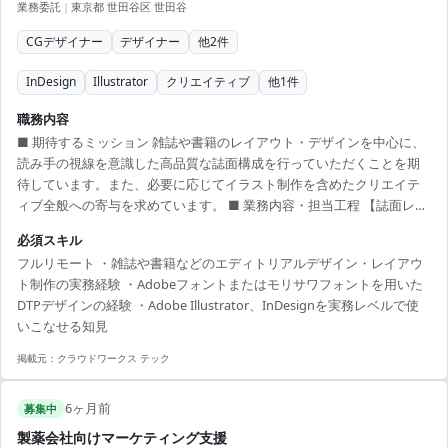
業務委託
|
東京都 世田谷区 世田谷
CGデザイナー
デザイナー
他
2
件
InDesign
Illustrator
クリエイティブ
他
1
件
職務内容
■ 期待するミッション 雑誌や書籍のレイアウト・デザインを中心に、
読み手の視線を意識した高品質な誌面構成を行っていただくことを期
待しています。また、必要に応じてイラスト制作を含めたクリエイテ
ィブ全般への寄与を求めています。 ■ 業務内容・担当工程 【誌面レイ
アウト・デザイン】 Adobe IllustratorやInDesign等を用い、雑誌・パ
必須スキル
ンフレットのレイアウト作成およびDTPオペレーション全般を行いま
フルリモート ・雑誌や書籍などのエディトリアルデザイン・レイアウ
す。 【ビジュアル制作】 案件により、紙面を彩るグラフィックデザイ
ト制作の実務経験 ・Adobeフォントまたはモリサワフォントを用いた
ンやイラストレーションの制作を行います。 ■ 働き方 稼働量：週1～2
DTPデザインの経験 ・Adobe Illustrator、InDesignを実務レベルで使
日 リモート稼働：フルリモート フレックス稼働：可能（フレキシブル
いこなせる知見
な時間帯での対...
掲載元：
クラウドワークス テック
6ヶ月前
募集中
製薬会社向けマーケティング支援