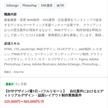
InDesign
Photoshop
SNS運用
他
7
件
職務内容
募集概要・背景 Web制作・SNS運用・広告運用をワンストップで提供
するデジタルマーケティング支援ベンチャー企業です。 クライアント
からの受注案件が増加するなかで、Webデザイン・制作領域を即戦力
として担っていただける副業・業務委託人材を募集しています。業績
規模を問わず幅広い案件に携わっていただけるポジションです。
必須スキル
============================ ■ご応募にあたり■（必須） 必須要
HTML, CSS, JavaScript, Webデザイン, UI UXデザイン, web制作, レスポ
件について、具体的なご経験を補足コメントでご提示ください。 ※補
ンシブWebデザイン, コーディング, ランディングページ制作, グラフィ
足コメントが無い場合やプロフィール詳細が不明な場合を含め、全て
ックデザイン, イラスト, ロゴ・ロゴデザイン, バナー, Figma, Adobe
の方にご返信ができない場合があります。 業務内容 受注済みのクライ
Photoshop, Canva, Adobe Illustrator, Adobe InDesign, Photoshop,
アント案件を中心に、Web...
Illustrator
掲載元：
Anycrew
5ヶ月前
募集中
【DTPデザイン/週1日～/フルリモート】 自社案件におけるエデ
ィトリアルデザイン・誌面レイアウト制作業務案件
225,000円〜365,000円/月