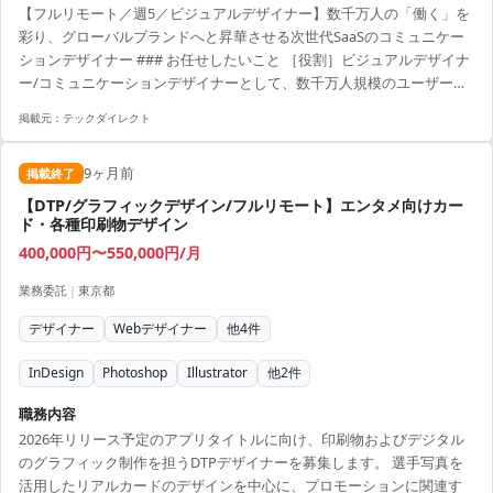
【フルリモート／週5／ビジュアルデザイナー】数千万人の「働く」を
彩り、グローバルブランドへと昇華させる次世代SaaSのコミュニケー
ションデザイナー ### お任せしたいこと ［役割］ビジュアルデザイナ
ー/コミュニケーションデザイナーとして、数千万人規模のユーザーが
利用する次世代グローバルSaaSプラットフォームにおいて、そのブラ
掲載元：
テックダイレクト
ンドの世界観を定義し、あらゆるタッチポイントで一貫性のある美し
いビジュアル体験を提供することをお任せします。 ［役割に対して求
9ヶ月前
める成果］プロダクトのブランドアイデンティティ（CI/VI）を確固た
掲載終了
るものにし、マーケティング活動（Webサイト、広告、SNS等）のビ
【DTP/グラフィックデザイン/フルリモート】エンタメ向けカー
ジュアル品質を劇的に向上させること。そして...
ド・各種印刷物デザイン
400,000円〜550,000円/月
業務委託
|
東京都
デザイナー
Webデザイナー
他
4
件
InDesign
Photoshop
Illustrator
他
2
件
職務内容
2026年リリース予定のアプリタイトルに向け、印刷物およびデジタル
のグラフィック制作を担うDTPデザイナーを募集します。 選手写真を
活用したリアルカードのデザインを中心に、プロモーションに関連す