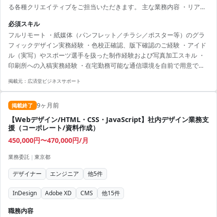
る各種クリエイティブをご担当いただきます。 主な業務内容 ・リアル
カードのデザイン制作 ・フライヤー、ポスター、ノベルティグッズ、
必須スキル
イベント等の空間デザイン制作 ・Webデザイン（WebフライヤーやLP
フルリモート ・紙媒体（パンフレット／チラシ／ポスター等）のグラ
等のビジュアル制作／コーディングは不要） ・印刷所入稿データの作
フィックデザイン実務経験 ・色校正確認、版下確認のご経験 ・アイド
成、色補正、インク・紙質の選定 ・ゲラや色校正の確認対応 働き方 ・
ル（実写）やスポーツ選手を扱った制作経験および写真加工スキル ・
初日のみ港区オフィスへ出社、その後は原則フルリモート ・印刷物の
印刷所への入稿実務経験 ・在宅勤務可能な通信環境を自前で用意でき
サンプルチェック等で稀に出社の可能性あり...
る方（光回線推奨／通信容量制限のある回線は不可）
掲載元：
広済堂ビジネスサポート
9ヶ月前
掲載終了
【Webデザイン/HTML・CSS・JavaScript】社内デザイン業務支
援（コーポレート/資料作成）
450,000円〜470,000円/月
業務委託
|
東京都
デザイナー
エンジニア
他
5
件
InDesign
Adobe XD
CMS
他
15
件
職務内容