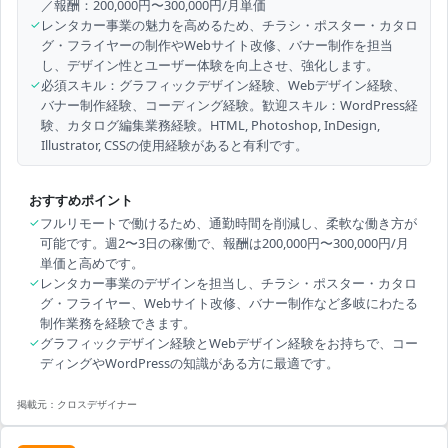
／報酬：200,000円〜300,000円/月単価
✓
レンタカー事業の魅力を高めるため、チラシ・ポスター・カタロ
グ・フライヤーの制作やWebサイト改修、バナー制作を担当
し、デザイン性とユーザー体験を向上させ、強化します。
✓
必須スキル：グラフィックデザイン経験、Webデザイン経験、
バナー制作経験、コーディング経験。歓迎スキル：WordPress経
験、カタログ編集業務経験。HTML, Photoshop, InDesign,
Illustrator, CSSの使用経験があると有利です。
おすすめポイント
✓
フルリモートで働けるため、通勤時間を削減し、柔軟な働き方が
可能です。週2〜3日の稼働で、報酬は200,000円〜300,000円/月
単価と高めです。
✓
レンタカー事業のデザインを担当し、チラシ・ポスター・カタロ
グ・フライヤー、Webサイト改修、バナー制作など多岐にわたる
制作業務を経験できます。
✓
グラフィックデザイン経験とWebデザイン経験をお持ちで、コー
ディングやWordPressの知識がある方に最適です。
掲載元：
クロスデザイナー