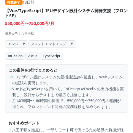
18日前
掲載終了
【Vue/TypeScript】IFUデザイン設計システム開発支援（フロン
トSE）
550,000円〜750,000円/月
業務委託
|
八王子駅
エンジニア
フロントエンドエンジニア
InDesign
Vue.js
TypeScript
この案件を3行でまとめると
✓
IFUデザイン設計システムの新機能追加を担当し、Webシステム
の拡張を実現します。
✓
Vue.jsとTypeScriptを用いて、InDesignやExcelへの出力機能を実
装し、設計からテストまで幅広く担当します。
✓
月140時間〜180時間の稼働で、550,000円〜750,000円の報酬が
得られ、フロントエンド開発の実務経験を深められます。
おすすめポイント
✓
八王子駅を拠点に、一部リモート可で働けるため通勤の負担が軽