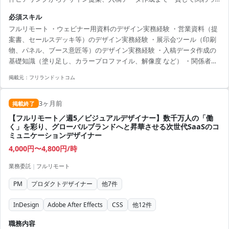
ていただく想定です。 副業想定の0.5人月で、即日参画可能な方を募集
必須スキル
します。フルリモートでの稼働となります。 募集背景 AI技術領域の新
フルリモート ・ウェビナー用資料のデザイン実務経験 ・営業資料（提
規事業立ち上げに伴い、マーケ/営業活動を強化。各種資料・展示会ツ
案書、セールスデッキ等）のデザイン実務経験 ・展示会ツール（印刷
ールの増加に対応するため増員募集。
物、パネル、ブース意匠等）のデザイン実務経験 ・入稿データ作成の
基礎知識（塗り足し、カラープロファイル、解像度 など） ・関係者と
適切にコミュニケーションしながら進行できる方
掲載元：
フリランドットコム
3ヶ月前
掲載終了
【フルリモート／週5／ビジュアルデザイナー】数千万人の「働
く」を彩り、グローバルブランドへと昇華させる次世代SaaSのコ
ミュニケーションデザイナー
4,000円〜4,800円/時
業務委託
|
フルリモート
PM
プロダクトデザイナー
他
7
件
InDesign
Adobe After Effects
CSS
他
12
件
職務内容