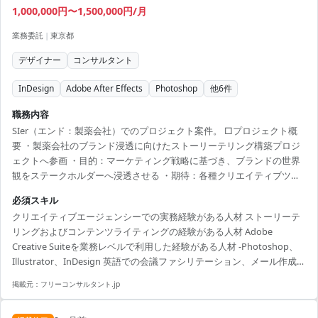
1,000,000円〜1,500,000円/月
業務委託
|
東京都
デザイナー
コンサルタント
InDesign
Adobe After Effects
Photoshop
他
6
件
職務内容
SIer（エンド：製薬会社）でのプロジェクト案件。 □プロジェクト概
要 ・製薬会社のブランド浸透に向けたストーリーテリング構築プロジ
ェクトへ参画 ・目的：マーケティング戦略に基づき、ブランドの世界
観をステークホルダーへ浸透させる ・期待：各種クリエイティブツー
ルを活用した資材制作と、英語を含む円滑なコミュニケーションによ
必須スキル
る実務遂行 □業務内容 ・Adobeツールを活用したデザイン制作および
クリエイティブエージェンシーでの実務経験がある人材 ストーリーテ
コンテンツ作成 ・ソーシャルメディアやコンテンツマネジメントシス
リングおよびコンテンツライティングの経験がある人材 Adobe
テムを用いた運用支援 ・日本語および英語での会議ファシリテーショ
Creative Suiteを業務レベルで利用した経験がある人材 -Photoshop、
ン、メール作成、資料確認等の実務対応 ・AIツールや動画／プロトタ
Illustrator、InDesign 英語での会議ファシリテーション、メール作成、
イプツール（After Effects／Fi...
資料作成経験がある人材 ソーシャルメディアキャンペーンおよびWEB
掲載元：
フリーコンサルタント.jp
サイトのCMSに関する知見を有する人材