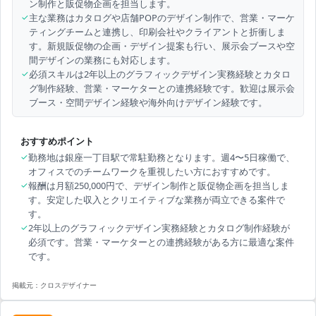
ン制作と販促物企画を担当します。
✓
主な業務はカタログや店舗POPのデザイン制作で、営業・マーケ
ティングチームと連携し、印刷会社やクライアントと折衝しま
す。新規販促物の企画・デザイン提案も行い、展示会ブースや空
間デザインの業務にも対応します。
✓
必須スキルは2年以上のグラフィックデザイン実務経験とカタロ
グ制作経験、営業・マーケターとの連携経験です。歓迎は展示会
ブース・空間デザイン経験や海外向けデザイン経験です。
おすすめポイント
✓
勤務地は銀座一丁目駅で常駐勤務となります。週4〜5日稼働で、
オフィスでのチームワークを重視したい方におすすめです。
✓
報酬は月額250,000円で、デザイン制作と販促物企画を担当しま
す。安定した収入とクリエイティブな業務が両立できる案件で
す。
✓
2年以上のグラフィックデザイン実務経験とカタログ制作経験が
必須です。営業・マーケターとの連携経験がある方に最適な案件
です。
掲載元：
クロスデザイナー