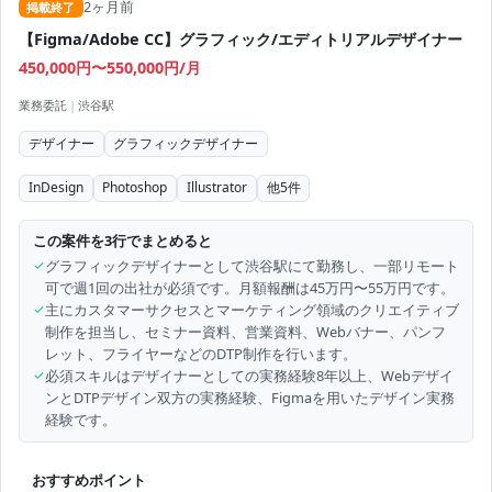
2ヶ月前
掲載終了
【Figma/Adobe CC】グラフィック/エディトリアルデザイナー
450,000円〜550,000円/月
業務委託
|
渋谷駅
デザイナー
グラフィックデザイナー
InDesign
Photoshop
Illustrator
他
5
件
この案件を3行でまとめると
✓
グラフィックデザイナーとして渋谷駅にて勤務し、一部リモート
可で週1回の出社が必須です。月額報酬は45万円〜55万円です。
✓
主にカスタマーサクセスとマーケティング領域のクリエイティブ
制作を担当し、セミナー資料、営業資料、Webバナー、パンフ
レット、フライヤーなどのDTP制作を行います。
✓
必須スキルはデザイナーとしての実務経験8年以上、Webデザイ
ンとDTPデザイン双方の実務経験、Figmaを用いたデザイン実務
経験です。
おすすめポイント