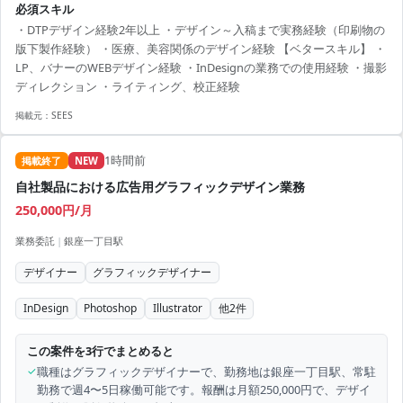
必須スキル
・DTPデザイン経験2年以上 ・デザイン～入稿まで実務経験（印刷物の
版下製作経験） ・医療、美容関係のデザイン経験 【ベタースキル】 ・
LP、バナーのWEBデザイン経験 ・InDesignの業務での使用経験 ・撮影
ディレクション ・ライティング、校正経験
掲載元：
SEES
1時間前
掲載終了
NEW
自社製品における広告用グラフィックデザイン業務
250,000円/月
業務委託
|
銀座一丁目駅
デザイナー
グラフィックデザイナー
InDesign
Photoshop
Illustrator
他
2
件
この案件を3行でまとめると
✓
職種はグラフィックデザイナーで、勤務地は銀座一丁目駅、常駐
勤務で週4〜5日稼働可能です。報酬は月額250,000円で、デザイ