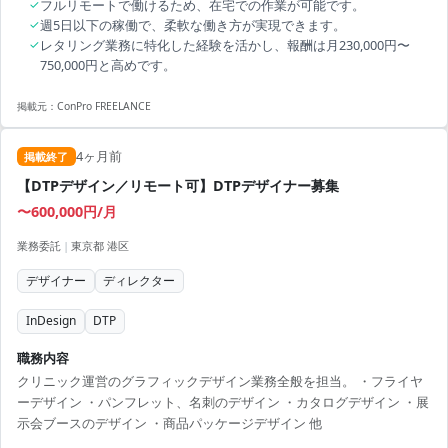
✓
フルリモートで働けるため、在宅での作業が可能です。
✓
週5日以下の稼働で、柔軟な働き方が実現できます。
✓
レタリング業務に特化した経験を活かし、報酬は月230,000円〜
750,000円と高めです。
掲載元：
ConPro FREELANCE
4ヶ月前
掲載終了
【DTPデザイン／リモート可】DTPデザイナー募集
〜600,000円/月
業務委託
|
東京都 港区
デザイナー
ディレクター
InDesign
DTP
職務内容
クリニック運営のグラフィックデザイン業務全般を担当。 ・フライヤ
ーデザイン ・パンフレット、名刺のデザイン ・カタログデザイン ・展
示会ブースのデザイン ・商品パッケージデザイン 他