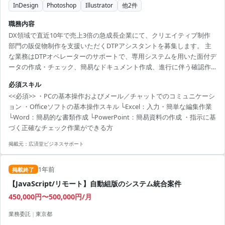
InDesign
Photoshop
Illustrator
他
2
件
職務内容
DX領域で直近10年で売上3倍の急成長企業にて、クリエイティブ制作
部門の販促物制作を支援いただくDTPアシスタントを募集します。 主
な業務はDTPオペレーターのサポートで、専用システムを用いた面付デ
ータの作成・チェック、簡易なドキュメント作成、進行に伴う確認作
業などを担当いただきます。チームでの連携が多く、正確性とスピー
必須スキル
ドのバランスが求められます。
<<必須>> ・PCの基本操作およびメール／チャットでのコミュニケーシ
ョン ・Officeソフトの基本操作スキル └Excel：入力・簡単な編集作業
└Word：簡易的な書類作成 └PowerPoint：簡易資料の作成 ・指示に基
づく正確なチェック作業ができる方
掲載元：
広済堂ビジネスサポート
1年前
掲載終了
【JavaScript/リモート】自動組版のシステム統合案件
450,000円〜500,000円/月
業務委託
|
東京都