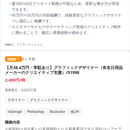
✓
週1回の出社でリモート勤務が可能なため、柔軟な働き方が実現
できます。
✓
45万円〜55万円の月額報酬で、経験豊富なグラフィックデザイナ
ーに相応しい報酬です。
✓
カスタマーサクセスやマーケティング領域のクリエイティブ制作
に携わることで、幅広い業務経験が積めます。
掲載元：
フリランドットコム
3ヶ月前
掲載終了
【月38.4万円・常駐あり】グラフィックデザイナー（有名日用品
メーカーのクリエイティブ支援）/51998
2,400円/時
業務委託
|
渋谷区広尾
デザイナー
グラフィックデザイナー
InDesign
Photoshop
Illustrator
他
2
件
職務内容
※本契約は当企業との直接契約となる募集要項です※ 同社はヘアケア