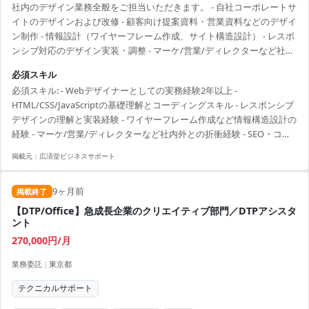
社内のデザイン業務全般をご担当いただきます。 - 自社コーポレートサ
イトのデザインおよび改修 - 顧客向け提案資料・営業資料などのデザイ
ン制作 - 情報設計（ワイヤーフレーム作成、サイト構造設計） - レスポ
ンシブ対応のデザイン実装・調整 - マーケ/営業/ディレクターなど社内
関係者との連携・折衝 - 上記に付随する制作・運用業務全般
必須スキル
必須スキル: - Webデザイナーとしての実務経験2年以上 -
HTML/CSS/JavaScriptの基礎理解とコーディングスキル - レスポンシブ
デザインの理解と実装経験 - ワイヤーフレーム作成など情報構造設計の
経験 - マーケ/営業/ディレクターなど社内外との折衝経験 - SEO・コン
テンツマーケティングの基礎知識
掲載元：
広済堂ビジネスサポート
9ヶ月前
掲載終了
【DTP/Office】急成長企業のクリエイティブ部門／DTPアシスタ
ント
270,000円/月
業務委託
|
東京都
テクニカルサポート