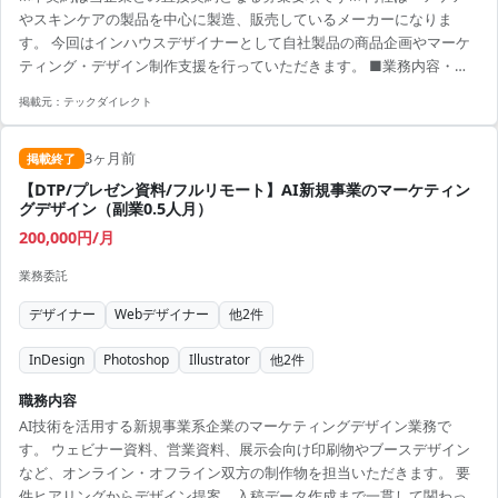
やスキンケアの製品を中心に製造、販売しているメーカーになりま
す。 今回はインハウスデザイナーとして自社製品の商品企画やマーケ
ティング・デザイン制作支援を行っていただきます。 ■業務内容・範
囲： ① 販促物の制作支援 広告、パッケージ、SPツール（販促什
掲載元：
テックダイレクト
器）、営業資料、Webコンテンツなど、自社商品に関わるクリエイテ
ィブ全般の企画から入稿データ作成、展開支援までをお願いいたしま
3ヶ月前
す。 ② VMDおよびデジタル広告の戦略的制作支援 入稿当初は店頭
掲載終了
VMDやデジタル広告の制作を中心にご担当いただく想定です。 その
【DTP/プレゼン資料/フルリモート】AI新規事業のマーケティン
後、商品企画・広告宣伝チームとのプロジェクトにてプロモー...
グデザイン（副業0.5人月）
200,000円/月
業務委託
デザイナー
Webデザイナー
他
2
件
InDesign
Photoshop
Illustrator
他
2
件
職務内容
AI技術を活用する新規事業系企業のマーケティングデザイン業務で
す。 ウェビナー資料、営業資料、展示会向け印刷物やブースデザイン
など、オンライン・オフライン双方の制作物を担当いただきます。 要
件ヒアリングからデザイン提案、入稿データ作成まで一貫して関わっ