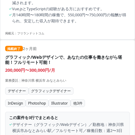
減されます。
✓
Vue.jsとTypeScriptの経験がある方におすすめです。
✓
月140時間〜180時間の稼働で、550,000円〜750,000円の報酬が得
られ、安定した収入が期待できます。
掲載元：
フリランドットコム
2ヶ月前
掲載終了
グラフィック/Webデザインで、あなたの仕事を働きながら堪
能！フルリモート可能！
200,000円〜300,000円/月
業務委託
|
神奈川県 横浜市 みなとみらい
デザイナー
グラフィックデザイナー
InDesign
Photoshop
Illustrator
他
3
件
この案件を3行でまとめると
✓
デザイナー（グラフィック/Webデザイン）／勤務地：神奈川県
横浜市みなとみらい駅／フルリモート可／稼働日数：週2〜3日