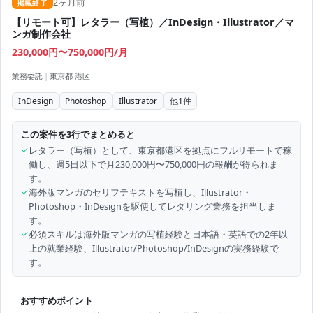
2ヶ月前
掲載終了
【リモート可】レタラー（写植）／InDesign・Illustrator／マ
ンガ制作会社
230,000円〜750,000円/月
業務委託
|
東京都 港区
InDesign
Photoshop
Illustrator
他
1
件
この案件を3行でまとめると
✓
レタラー（写植）として、東京都港区を拠点にフルリモートで稼
働し、週5日以下で月230,000円〜750,000円の報酬が得られま
す。
✓
海外版マンガのセリフテキストを写植し、Illustrator・
Photoshop・InDesignを駆使してレタリング業務を担当しま
す。
✓
必須スキルは海外版マンガの写植経験と日本語・英語での2年以
上の就業経験、Illustrator/Photoshop/InDesignの実務経験で
す。
おすすめポイント