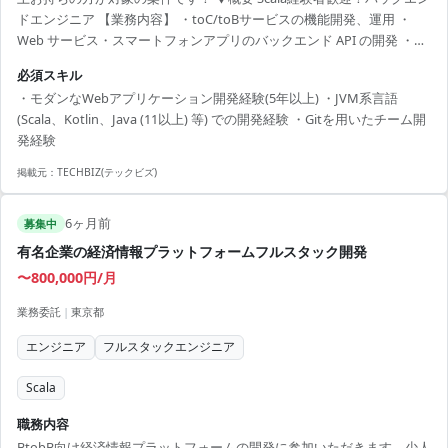
ドエンジニア 【業務内容】 ・toC/toBサービスの機能開発、運用 ・
Web サービス・スマートフォンアプリのバックエンド API の開発 ・金
融の知見のあるビジネスサイド・UXデザイナー・フロントエンドエン
必須スキル
ジニアと共同で行う仕様策定 ・マイクロサービスの継続的な改修や、
・モダンなWebアプリケーション開発経験(5年以上) ・JVM系言語
運用・監視強化 ・各種ライブラリやツールの検証、PoC 【求める人物
(Scala、Kotlin、Java (11以上) 等) での開発経験 ・Gitを用いたチーム開
像】 ・担当する領域外にも興味をもてる方 ・プロダクトやチームもよ
発経験
り良くしていく事に関心がある方 ・やりたいことに対して積極的に挑
戦できる方...
掲載元：
TECHBIZ(テックビズ)
6ヶ月前
募集中
有名企業の経済情報プラットフォームフルスタック開発
〜800,000円/月
業務委託
|
東京都
エンジニア
フルスタックエンジニア
Scala
職務内容
BtobB向け経済情報プラットフォームの開発に参加いただきます。少人