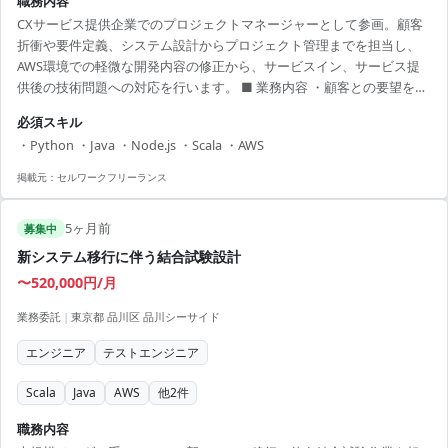
職務内容
CXサービス提供企業でのプロジェクトマネージャーとして参画。顧客
折衝や要件定義、システム設計からプロジェクト管理までを担当し、
AWS環境での軽微な開発内容の修正から、サービスイン、サービス提
供後の技術問題への対応を行います。 ■ 業務内容 ・顧客との要望を踏
まえた仕様策定 ・ステークホルダーとの期待値調整 ・進捗管理および
必須スキル
プロジェクトマネジメント ・環境構築に関するインフラエンジニアへ
・Python ・Java ・Node.js ・Scala ・AWS
の相談・依頼 ・サービス提供後の技術問題への対応 【アピールポイン
ト】 ・大手企業との密な連携 ・プロジェクトマネージャーとしてのス
掲載元：
セルワークフリーランス
キルアップが可能 ・最新技術環境への関与が可能 ・裁量権の大きなポ
ジション ・オフィスカジ...
5ヶ月前
募集中
新システム移行に伴う結合試験設計
〜520,000円/月
業務委託
|
東京都 品川区 品川シーサイド
エンジニア
テストエンジニア
Scala
Java
AWS
他
2
件
職務内容