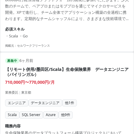
数のチームで、ペアプロまたはモブプロを通じてマイクロサービスを
開発。XPで進行し、チーム全体でアプリケーション構築の全過程に携
わります。定期的なチームシャッフルにより、さまざまな技術環境で
新たな挑戦が可能です。 ■ 業務内容 - フロントエンド、バックエンド
必須スキル
の開発 - 各ステークホルダーとの協力 - 設計、開発の進行管理 【アピー
・Scala ・Go
ルポイント】 - 柔軟なチーム構成で新しい技術に挑戦可能 - 某有名企業
での経済情報サービスに携わる機会 - アジャイル環境での最先端開発プ
掲載元：
セルワークフリーランス
ロセスを体験可能 - スキルシェアを促進するチーム文化 - 経験を活かし
つ...
6ヶ月前
募集中
【リモート併用/墨田区/Scala】生命保険業界 データエンジニア
（バイリンガル）
710,000円〜770,000円/月
業務委託
|
東京都
エンジニア
データエンジニア
他
1
件
Scala
SQL Server
Azure
他
9
件
職務内容
生命保険業界のデータプラットフォーム構築プロジェクトにおいて、