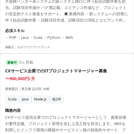
大規模ベンダー系システムの新システム移行に伴う結合試験作業を担
当。試験項目作成や バグ票記載、エビデンス作成など、プロジェクト
の安定的テスト推進をサポート。 ■ 業務内容 ・新システムへの切替に
伴う結合試験作業 ・試験項目作成、試験項目の消化とエビデンス作成
・バグ票記載などの作業 【アピールポイント】 ・経験を活かした安定
必須スキル
的プロジェクトサポートが可能 ・大規模システムへの参画でスキルを
・PHP ・Java ・Scala ・Python ・AWS
活かせる環境 ・周囲との協力で開発プロセス全体を支援
掲載元：
セルワークフリーランス
5ヶ月前
募集中
CXサービス企業でのITプロジェクトマネージャー募集
〜900,000円/月
業務委託
|
東京都 品川区 大崎
Scala
Java
Node.js
他
2
件
職務内容
CXサービス提供企業でのプロジェクトマネージャーとして、顧客折衝
や要件定義、プロジェクト管理を含む上流工程を担当します。AWSを
利用したインフラ環境の構築やサービスイン後の技術的サポート、プ