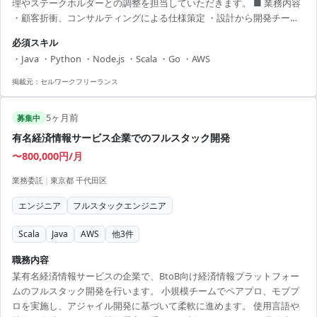
理やステークホルダーとの調整を担当していただきます。 ■ 業務内容
・顧客折衝、コンサルティングによる仕様策定 ・設計から開発チーム
へのブリーフィング ・AWS環境でのインフラ構築支援 ・サービスイン
必須スキル
後の技術的課題対応 【アピールポイント】 ・裁量権が多く、ビジネス
・Java ・Python ・Node.js ・Scala ・Go ・AWS
観点を含めたプロジェクト推進に関与 ・AWSを活用したクラウド環境
での業務経験 ・新しい技術やサービスへのチャレンジが可能 ・社内外
掲載元：
セルワークフリーランス
のエンジニアとの連携によるスキルアップの機会 ・働きやすいフルフ
レックス制度で、ライフス...
5ヶ月前
募集中
有名経済情報サービス企業でのフルスタック開発
〜800,000円/月
業務委託
|
東京都 千代田区
エンジニア
フルスタックエンジニア
Scala
Java
AWS
他
3
件
職務内容
某有名経済情報サービスの企業で、BtoB向け経済情報プラットフォー
ムのフルスタック開発を行います。 小規模チームでペアプロ、モブプ
ロを実施し、アジャイル開発に基づいて柔軟に進めます。 使用言語や