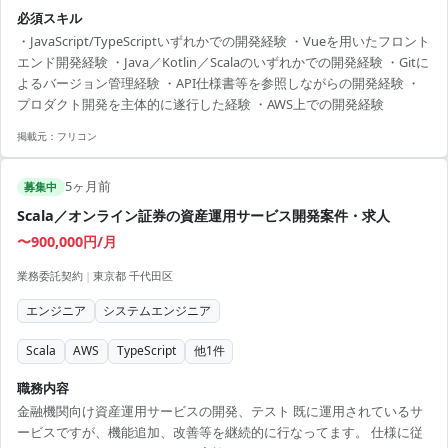
React（尚可） ・ツール：Git ・クラウド：AWS 週5日、リモート
必須スキル
・JavaScript/TypeScriptいずれかでの開発経験 ・Vueを用いたフロント
エンド開発経験 ・Java／Kotlin／Scalaのいずれかでの開発経験 ・Gitに
よるバージョン管理経験 ・API仕様書等を参照しながらの開発経験 ・
プロダクト開発を主体的に遂行した経験 ・AWS上での開発経験
掲載元：
フリコン
5ヶ月前
募集中
Scala／オンライン証券の資産運用サービス開発案件・求人
〜900,000円/月
業務委託契約
|
東京都 千代田区
エンジニア
システムエンジニア
Scala
AWS
TypeScript
他
1
件
職務内容
金融機関向け資産運用サービスの開発、テスト 既に運用されているサ
ービスですが、機能追加、改善等を継続的に行なってます。 仕様に従