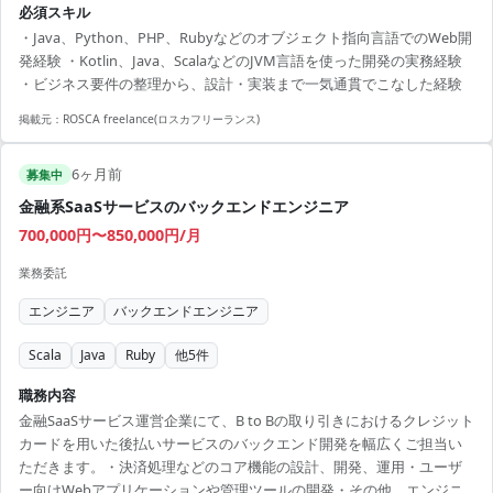
必須スキル
・Java、Python、PHP、Rubyなどのオブジェクト指向言語でのWeb開
発経験 ・Kotlin、Java、ScalaなどのJVM言語を使った開発の実務経験
・ビジネス要件の整理から、設計・実装まで一気通貫でこなした経験
掲載元：
ROSCA freelance(ロスカフリーランス)
6ヶ月前
募集中
金融系SaaSサービスのバックエンドエンジニア
700,000円〜850,000円/月
業務委託
エンジニア
バックエンドエンジニア
Scala
Java
Ruby
他
5
件
職務内容
金融SaaSサービス運営企業にて、B to Bの取り引きにおけるクレジット
カードを用いた後払いサービスのバックエンド開発を幅広くご担当い
ただきます。・決済処理などのコア機能の設計、開発、運用・ユーザ
ー向けWebアプリケーションや管理ツールの開発・その他、エンジニ