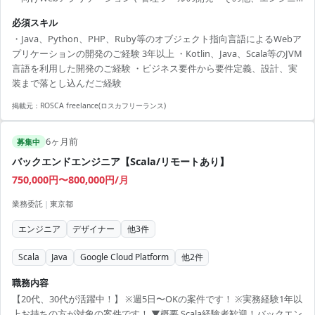
ア外の部門と連携した開発の推進
必須スキル
・Java、Python、PHP、Ruby等のオブジェクト指向言語によるWebア
プリケーションの開発のご経験 3年以上 ・Kotlin、Java、Scala等のJVM
言語を利用した開発のご経験 ・ビジネス要件から要件定義、設計、実
装まで落とし込んだご経験
掲載元：
ROSCA freelance(ロスカフリーランス)
6ヶ月前
募集中
バックエンドエンジニア【Scala/リモートあり】
750,000円〜800,000円/月
業務委託
|
東京都
エンジニア
デザイナー
他
3
件
Scala
Java
Google Cloud Platform
他
2
件
職務内容
【20代、30代が活躍中！】 ※週5日〜OKの案件です！ ※実務経験1年以
上お持ちの方が対象の案件です！ ▼概要 Scala経験者歓迎！バックエン