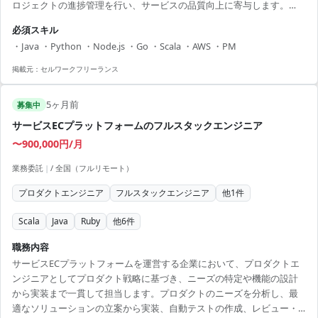
ロジェクトの進捗管理を行い、サービスの品質向上に寄与します。
【アピールポイント】 ・週3出社・週2リモートの柔軟な働き方 ・AWS
必須スキル
や最新技術を活用するプロジェクト ・プロジェクト管理スキルの向上
・Java ・Python ・Node.js ・Go ・Scala ・AWS ・PM
が期待できる ・フレキシブルな勤務時間（フルフレックス） ・大手企
業のプロジェクトに携われる機会
掲載元：
セルワークフリーランス
5ヶ月前
募集中
サービスECプラットフォームのフルスタックエンジニア
〜900,000円/月
業務委託
|
/ 全国（フルリモート）
プロダクトエンジニア
フルスタックエンジニア
他
1
件
Scala
Java
Ruby
他
6
件
職務内容
サービスECプラットフォームを運営する企業において、プロダクトエ
ンジニアとしてプロダクト戦略に基づき、ニーズの特定や機能の設計
から実装まで一貫して担当します。プロダクトのニーズを分析し、最
適なソリューションの立案から実装、自動テストの作成、レビュー・