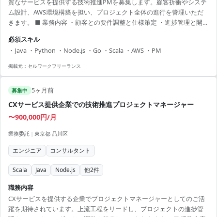
質なサービスを提供する技術推進PMを募集します。顧客折衝やシステ
ム設計、AWS環境構築を担い、プロジェクト全体の進行を管理いただ
きます。 ■ 業務内容 ・顧客との要件調整と仕様策定 ・進捗管理と開発
エンジニアへの指示 ・AWSを活用したインフラ構築 ・軽微な開発作業
必須スキル
とカスタマイズ対応 【アピールポイント】 ・リモートと出社を組み合
・Java ・Python ・Node.js ・Go ・Scala ・AWS ・PM
わせた柔軟な働き方 ・多様な言語での開発経験を活かせる環境 ・異文
化での仕事を通じた自己成長のチャンス ・技術的な専門性を活かし、
掲載元：
セルワークフリーランス
能動的にプロジェクトを推進 ・論理的思考力を活かし、複数ステーク
ホルダーとの連携を経験
5ヶ月前
募集中
CXサービス提供企業での技術推進プロジェクトマネージャー
〜900,000円/月
業務委託
|
東京都 品川区
エンジニア
コンサルタント
Scala
Java
Node.js
他
2
件
職務内容
CXサービスを提供する企業でプロジェクトマネージャーとしてのご活
躍を期待されています。上流工程をリードし、プロジェクトの進捗管