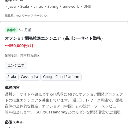
（2~3名以上） 【アピールポイント】 ・通信業界のリーディングカン
・Java ・Scala ・Linux ・Spring Framework ・DNS
パニーでの経験 ・リモート勤務を取り入れた柔軟な働き方 ・新技術の
活用に積極的な環境 ・LinuxおよびJavaの専門性を活かせる ・サブリ
掲載元：
セルワークフリーランス
ーダーとしてのキャリアアップ
5ヶ月前
募集中
オフショア開発推進エンジニア（品川シーサイド勤務）
〜850,000円/月
業務委託
|
東京都 品川区
エンジニア
Scala
Cassandra
Google Cloud Platform
職務内容
品川シーサイドを拠点とするIT業界におけるオフショア開発プロジェク
トの推進エンジニアを募集しています。 週3日テレワーク可能で、開発
案件の全体的な推進、オフショア（中国）との設計・ソースレビュー
等を担当します。 GCPやCassandraなどのモダンな開発環境でご活躍
いただけます。 【アピールポイント】 ・オフショア開発の技術的レビ
必須スキル
ューを通して国際経験を積むことができる ・最新のクラウド技術環境