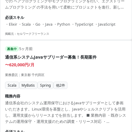
での ペアプログラミングやモブプログラミングを行い、エクストリー
ムプログラミング の手法を用いて柔軟にプロジェクトを進行。新しい
技術や環境にチャレンジしたい方にぴったりの案件です。 【アピール
必須スキル
ポイント】 ・アジャイル開発手法でスピーディーなプロジェクト進行
・Elixir ・Scala ・Go ・Java ・Python ・TypeScript ・JavaScript
・多様なプログラミング言語を使用するため、スキルアップが期待で
きる ・エクストリームプログラミングによる新しい開発手法の経験 ・
掲載元：
セルワークフリーランス
ペアプログラミングとモブプログラミングでの強力なチームワーク ・
技術選定やアーキテクチャ選定に参加可能
5ヶ月前
募集中
通信系システムJavaサブリーダー募集！長期案件
〜620,000円/月
業務委託
|
東京都 千代田区
Scala
MyBatis
Spring
他
2
件
職務内容
通信系会社のシステム運用保守におけるJavaサブリーダーとして参画
いただきます。Linux環境を基盤とし、Javaやシェルスクリプトを活用
し、運用支援からリリースまでを担当します。 ■ 業務内容 ・既存シス
テムの運用保守 ・運用支援のための調査・リリース対応 ・
Java(Spring、MyBatis)を用いた開発 ・チームメンバーのマネジメント
必須スキル