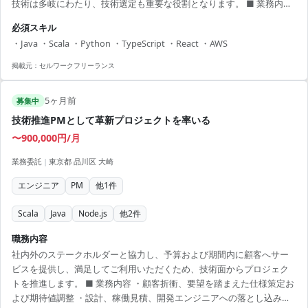
技術は多岐にわたり、技術選定も重要な役割となります。 ■ 業務内容
- BtoB向け経済情報プラットフォームの開発 - マイクロサービスの設
必須スキル
計・実装 - チーム内での技術選定と導入 - プロジェクトチームのシャッ
・Java ・Scala ・Python ・TypeScript ・React ・AWS
フルによる新たな技術への挑戦 【アピールポイント】 - アジャイル開
発での実践的な経験 - 最新技術を活用したプロジェクトでの成長機会 -
掲載元：
セルワークフリーランス
チームワーク重視の開発環境 - 大規模サービスの実装経験 - ...
5ヶ月前
募集中
技術推進PMとして革新プロジェクトを率いる
〜900,000円/月
業務委託
|
東京都 品川区 大崎
エンジニア
PM
他
1
件
Scala
Java
Node.js
他
2
件
職務内容
社内外のステークホルダーと協力し、予算および期間内に顧客へサー
ビスを提供し、満足してご利用いただくため、技術面からプロジェク
トを推進します。 ■ 業務内容 ・顧客折衝、要望を踏まえた仕様策定お
よび期待値調整 ・設計、稼働見積、開発エンジニアへの落とし込み、