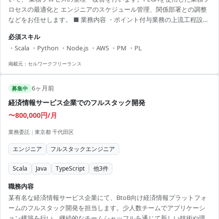
ロセスの最適化と エンジニアのスケジュール管理、関係部署との調整
などをお任せします。 ■ 業務内容 ・ポイント付与業務の上流工程設計
・エンジニアチーム管理（5～6名） ・関係部署との調整および折衝
必須スキル
【アピールポイント】 ・フルリモート勤務で柔軟な働き方が可能 ・大
・Scala ・Python ・Node.js ・AWS ・PM ・PL
規模なフィンテックプロジェクトでスキルアップ ・最新のBPMツール
を活用した業務改善を経験 ・多国籍な環境でのプロジェクト遂行 ・エ
掲載元：
セルワークフリーランス
ンジニアリングからマネジメントまでの幅広い業務経験
6ヶ月前
募集中
経済情報サービス企業でのフルスタック開発
〜800,000円/月
業務委託
|
東京都 千代田区
エンジニア
フルスタックエンジニア
Scala
Java
TypeScript
他
3
件
職務内容
某有名な経済情報サービス企業にて、BtoB向け経済情報プラットフォ
ームのフルスタック開発を担当します。少人数チームでアプリケーシ
ョン構築を行い、継続的なチームシャッフルを通じて新しい技術や環