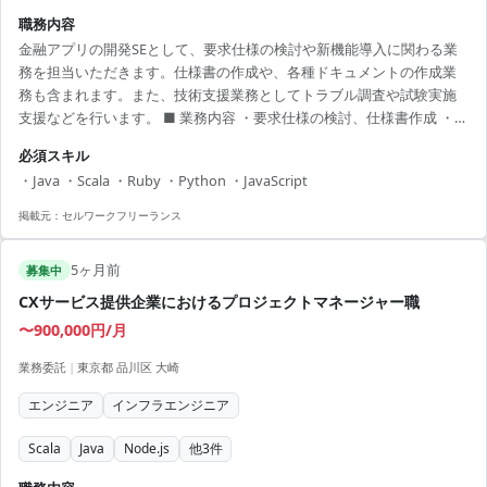
職務内容
金融アプリの開発SEとして、要求仕様の検討や新機能導入に関わる業
務を担当いただきます。仕様書の作成や、各種ドキュメントの作成業
務も含まれます。また、技術支援業務としてトラブル調査や試験実施
支援などを行います。 ■ 業務内容 ・要求仕様の検討、仕様書作成 ・ベ
ンダー・社内外調整 ・技術支援業務（トラブル調査、試験支援） 【ア
必須スキル
ピールポイント】 ・基本リモートで働きやすい環境 ・金融アプリの開
・Java ・Scala ・Ruby ・Python ・JavaScript
発スキルが磨ける ・安定した長期プロジェクトで安心して働ける
掲載元：
セルワークフリーランス
5ヶ月前
募集中
CXサービス提供企業におけるプロジェクトマネージャー職
〜900,000円/月
業務委託
|
東京都 品川区 大崎
エンジニア
インフラエンジニア
Scala
Java
Node.js
他
3
件