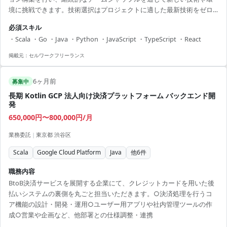
境に挑戦できます。技術選択はプロジェクトに適した最新技術をゼロ
ベースで行います。 ■ 業務内容 ・BtoB向けプラットフォームの開発
必須スキル
・チーム全員でのリファクタリングと設計見直し ・ペアプログラミン
・Scala ・Go ・Java ・Python ・JavaScript ・TypeScript ・React
グやモブプログラミングの実施 ・技術選定やアーキテクチャ設計の提
案 【アピールポイント】 ・経済情報サービス業界の最前線での開発 ・
掲載元：
セルワークフリーランス
新しい技術にオープンな環境 ・長期的なキャリア形成が可能
6ヶ月前
募集中
長期 Kotlin GCP 法人向け決済プラットフォーム バックエンド開
発
650,000円〜800,000円/月
業務委託
|
東京都 渋谷区
Scala
Google Cloud Platform
Java
他
6
件
職務内容
BtoB決済サービスを展開する企業にて、クレジットカードを用いた後
払いシステムの裏側を丸ごと担当いただきます。○決済処理を行うコ
ア機能の設計・開発・運用○ユーザー用アプリや社内管理ツールの作
成○営業や企画など、他部署との仕様調整・連携