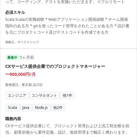
って、コーディング、テストを実施いただきます。 ※フルリモート
必須スキル
Scala Scalaの実務経験 * Webアプリケーション開発経験 * チーム開発
指向のある方 * gitを使ったコード管理をされたことがある方 * 設計書
を元にプロダクトコード及びテストコードを作成できる方
掲載元：
ギークスジョブ
5ヶ月前
募集中
CXサービス提供企業でのプロジェクトマネージャー
〜900,000円/月
業務委託
|
東京都 品川区
エンジニア
コンサルタント
他
1
件
Scala
Java
Node.js
他
2
件
職務内容
CXサービス提供企業にて、プロジェクト管理および上流工程全般を担
当。 顧客折衝から要件定義、設計、進捗管理まで幅広く携わります。