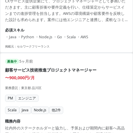
CXサービス提供企業にて、プロジェクトマネージャーとして参画いた
だきます。主に顧客折衝や要件定義を行い、仕様策定からサービスイ
ンまでの進捗管理を担当します。AWSの環境構築や顧客要件を反映し
た設計も求められます。案件には他エンジニアと連携し、柔軟なコミ
ュニケーションが必要です。 【アピールポイント】 - リモート併用で
必須スキル
ワークライフバランスを保てます - プロジェクトマネージャーとしての
・Java ・Python ・Node.js ・Go ・Scala ・AWS
スキルアップが可能 - 大手企業での多様な業務経験が積めます - 自由な
服装で就業可能 - AWSやモダン言語に携わるチャンスあり
掲載元：
セルワークフリーランス
5ヶ月前
募集中
顧客サービス技術推進プロジェクトマネージャー
〜900,000円/月
業務委託
|
東京都 品川区
PM
エンジニア
Scala
Java
Node.js
他
2
件
職務内容
社内外のステークホルダーと協力し、予算および期間内に顧客へ高品