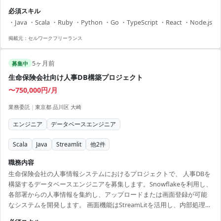
容 ・自社AIプラットフォームのフロントエンド/バックエンド開発 ・
必須スキル
Azure OpenAI Serviceを用いたチャットボット開発 ・顧客向け技術提
・Java ・Scala ・Ruby ・Python ・Go ・TypeScript ・React ・Node.js
案および要件定義 【アピールポイント】 ・生成AIと最新技術を駆使し
たプロジェクトでスキルアップ ・フルリモート勤務可能で柔軟な働き
掲載元：
セルワークフリーランス
方を実現 ・成長中のベンチャー企業でキャリア形成に貢献 ・ポー...
5ヶ月前
募集中
生命保険会社向け人事DB構築プロジェクト
〜750,000円/月
業務委託
|
東京都 品川区 大崎
エンジニア
データベースエンジニア
Scala
Java
Streamlit
他
2
件
職務内容
生命保険会社の人事情報システムにおけるプロジェクトで、 人事DBを
構築するデータベースエンジニアを募集します。Snowflakeを利用し、
各部署からの人事情報を集約し、アップロードまたは画面登録が可能
なシステムを開発します。 画面機能はStreamLitを活用し、内部処理は
SnowParkで行います。 【アピールポイント】 ・全国各地の人事情報