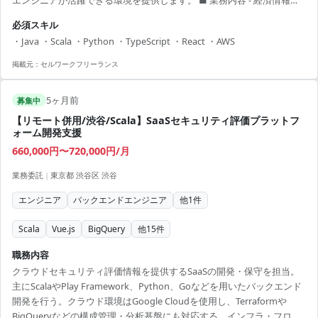
エンジニアが活躍できる環境を提供します。 ■ 業務内容 - 経済情報サ
ービスの開発・構築 - アジャイル手法によるプロジェクト推進 - 各種プ
必須スキル
ログラミング言語を活用したアプリケーション開発 【アピールポイン
・Java ・Scala ・Python ・TypeScript ・React ・AWS
ト】 ・少人数チームでの自由度の高い開発環境 ・多様な技術スタック
に触れるチャンス ・ペアプロやモブプロを通じてスキルアップ可能 ・
掲載元：
セルワークフリーランス
ユーザー志向のプロダクト開発 ・定期的なチームシャッフルで新しい
チャレンジが可能
5ヶ月前
募集中
【リモート併用/渋谷/Scala】SaaSセキュリティ評価プラットフ
ォーム開発支援
660,000円〜720,000円/月
業務委託
|
東京都 渋谷区 渋谷
エンジニア
バックエンドエンジニア
他
1
件
Scala
Vue.js
BigQuery
他
15
件
職務内容
クラウドセキュリティ評価情報を提供するSaaSの開発・保守を担当。
主にScalaやPlay Framework、Python、Goなどを用いたバックエンド
開発を行う。クラウド環境はGoogle Cloudを使用し、Terraformや
BigQueryなどの構成管理・分析基盤にも対応する。インフラ・フロン