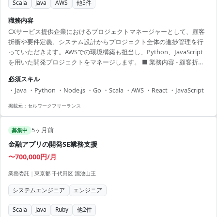
Scala
Java
AWS
他
5
件
職務内容
CXサービス提供企業におけるプロジェクトマネージャーとして、顧客
折衝や要件定義、システム設計からプロジェクト全体の進捗管理を行
っていただきます。AWSでの環境構築も担当し、Python、JavaScript
を用いた開発プロジェクトをマネージします。 ■ 業務内容 - 顧客折衝
やコンサルテーション - 要望を踏まえた仕様策定 - ステークホルダーと
必須スキル
の納期、品質基準調整 - 仕様策定からの設計、稼働見積、開発エンジニ
・Java ・Python ・Node.js ・Go ・Scala ・AWS ・React ・JavaScript
アへの落とし込み - プロジェクトの進捗管理 - 環境構築(AWS)とインフ
ラエンジニアへの相談や依頼 【アピールポイント】 - 新技術に触れる
掲載元：
セルワークフリーランス
機会多数、技術スキルを向上 - フルフレックスで自由な...
5ヶ月前
募集中
金融アプリの開発SE業務支援
〜700,000円/月
業務委託
|
東京都 千代田区 溜池山王
システムエンジニア
エンジニア
Scala
Java
Ruby
他
2
件