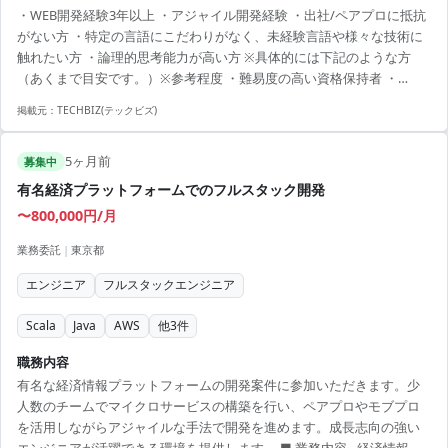
・WEB開発経験3年以上 ・アジャイル開発経験 ・出社/ペアプロに抵抗
は分けず、基本的には各チームで一貫して担当いたします。 開発手法
がない方 ・特定の言語にこだわりがなく、未経験言語や様々な技術に
はXPをベースとしたアジャイル開発で、ペアプログラミングを中心に
触れたい方 ・論理的思考能力が高い方 ※具体的には下記のような方
進行します。 組織構造は、全員フラットで25～35歳がメインの体制
（あくまで目安です。）※参考程度 ・難易度の高い資格保持者 ・
で、 各チームに幅広い権限が委譲...
MARCH/国公立以上の難関大学出身者 ・メガベンチャーや大手企業な
掲載元：
TECHBIZ(テックビズ)
ど一定の採用基準以上の企業での就業経験者 【論理的思考力につい
て】 本案件では、表面上のスキルよりも潜在的なスキルが重要視され
5ヶ月前
ます。 また、扱う技術領域が非常に幅広いことからも、 「潜在的な論
募集中
理思考力」および「変化を歓迎できる吸収力」を非常に重要視してい
有名経済プラットフォームでのフルスタック開発
ます。 また、本案件の面談では一般的な質問ではな...
〜800,000円/月
業務委託
|
東京都
エンジニア
フルスタックエンジニア
Scala
Java
AWS
他
3
件
職務内容
有名な経済情報プラットフォームの開発案件に参加いただきます。少
人数のチームでマイクロサービスの構築を行い、ペアプロやモブプロ
を活用しながらアジャイルな手法で開発を進めます。成長志向の強い