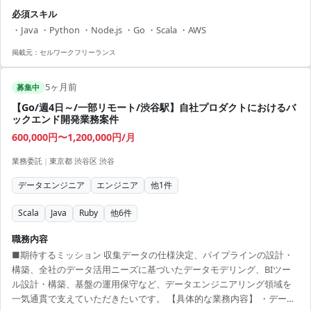
進捗管理 ・環境構築（AWS）に関するインフラエンジニアへの相談・
必須スキル
依頼 ・軽微な開発内容の修正（Chatbotの質問追加等） ・サービスイ
・Java ・Python ・Node.js ・Go ・Scala ・AWS
ン後の技術問題対応、カスタマイズ案件の見積もり対応 【アピールポ
イント】 ・リモート併用で柔軟な働き方が可能 ・外国籍可、グローバ
掲載元：
セルワークフリーランス
ルな視点でのプロジェクトに参画可能 ・最新の技術環境を活用し、技
術力を磨くチャンス ・フ...
5ヶ月前
募集中
【Go/週4日～/一部リモート/渋谷駅】自社プロダクトにおけるバ
ックエンド開発業務案件
600,000円〜1,200,000円/月
業務委託
|
東京都 渋谷区 渋谷
データエンジニア
エンジニア
他
1
件
Scala
Java
Ruby
他
6
件
職務内容
■期待するミッション 収集データの仕様決定、パイプラインの設計・
構築、全社のデータ活用ニーズに基づいたデータモデリング、BIツー
ル設計・構築、基盤の運用保守など、データエンジニアリング領域を
一気通貫で支えていただきたいです。 【具体的な業務内容】 ・データ