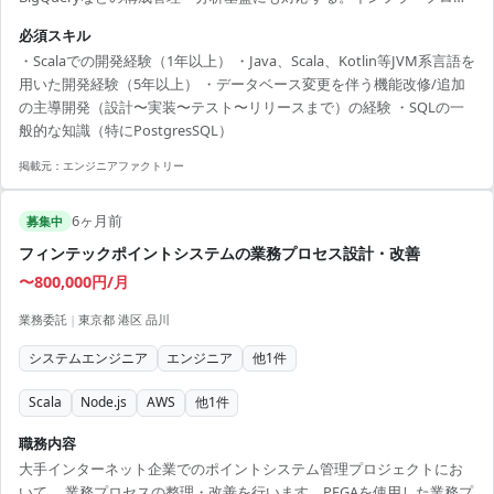
ト・バックエンドを一貫して開発する機会がある。 【技術スタック】
必須スキル
・開発言語：Scala、Python、Go、TypeScript ・フレームワーク：
・Scalaでの開発経験（1年以上） ・Java、Scala、Kotlin等JVM系言語を
PlayFramework、React ・インフラ：Google Cloud、Terraform ・デ
用いた開発経験（5年以上） ・データベース変更を伴う機能改修/追加
ータベース：Postgres、Firestore、BigQuery ・ツール：...
の主導開発（設計〜実装〜テスト〜リリースまで）の経験 ・SQLの一
般的な知識（特にPostgresSQL）
掲載元：
エンジニアファクトリー
6ヶ月前
募集中
フィンテックポイントシステムの業務プロセス設計・改善
〜800,000円/月
業務委託
|
東京都 港区 品川
システムエンジニア
エンジニア
他
1
件
Scala
Node.js
AWS
他
1
件
職務内容
大手インターネット企業でのポイントシステム管理プロジェクトにお
いて、 業務プロセスの整理・改善を行います。PEGAを使用した業務プ