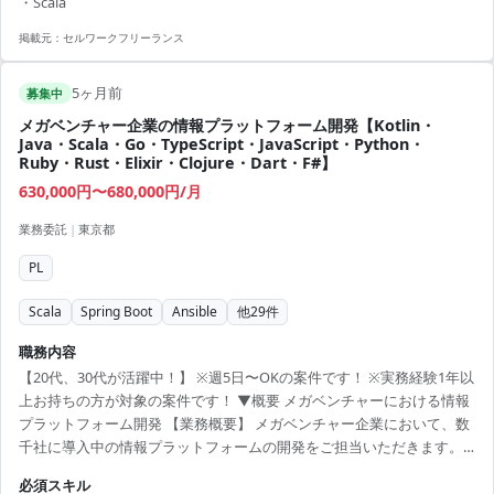
・Scala
（GCP）でスキルを磨くチャンス ・品川シーサイドでの勤務でアクセ
ス良好
掲載元：
セルワークフリーランス
5ヶ月前
募集中
メガベンチャー企業の情報プラットフォーム開発【Kotlin・
Java・Scala・Go・TypeScript・JavaScript・Python・
Ruby・Rust・Elixir・Clojure・Dart・F#】
630,000円〜680,000円/月
業務委託
|
東京都
PL
Scala
Spring Boot
Ansible
他
29
件
職務内容
【20代、30代が活躍中！】 ※週5日〜OKの案件です！ ※実務経験1年以
上お持ちの方が対象の案件です！ ▼概要 メガベンチャーにおける情報
プラットフォーム開発 【業務概要】 メガベンチャー企業において、数
千社に導入中の情報プラットフォームの開発をご担当いただきます。
プロダクトのマイクロサービス化を進めており、機能単位で4〜5名の
必須スキル
チームが20チーム程ございます。 バック/フロント/インフラでチーム