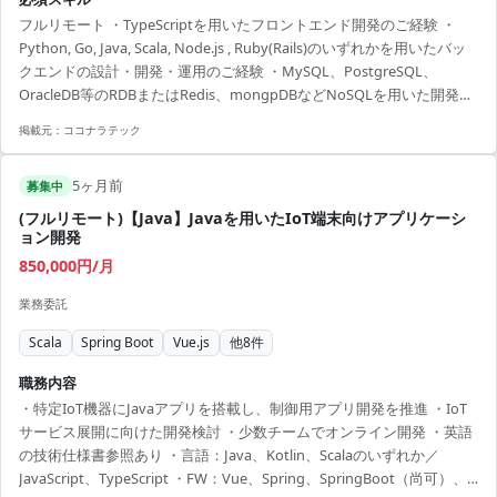
成・レビュー・検証・リリースなどプロダクト開発を行っていただき
フルリモート ・TypeScriptを用いたフロントエンド開発のご経験 ・
ます。 ・チームに紐付いている機能群の改善や負債解消等のメンテナ
Python, Go, Java, Scala, Node.js , Ruby(Rails)のいずれかを用いたバッ
ンスを行っていただきます。 ・仕様確認、不具合調査などの問い合わ
クエンドの設計・開発・運用のご経験 ・MySQL、PostgreSQL、
せ対応やシステムアラートの対応を行っていただきます。 ・チームの
OracleDB等のRDBまたはRedis、mongpDBなどNoSQLを用いた開発の
仮説検証サイクルの最速化に向けての改善を行ってい...
ご経験 ・GitHubを用いたコードレビューのご経験
掲載元：
ココナラテック
5ヶ月前
募集中
(フルリモート)【Java】Javaを用いたIoT端末向けアプリケーシ
ョン開発
850,000円/月
業務委託
Scala
Spring Boot
Vue.js
他
8
件
職務内容
・特定IoT機器にJavaアプリを搭載し、制御用アプリ開発を推進 ・IoT
サービス展開に向けた開発検討 ・少数チームでオンライン開発 ・英語
の技術仕様書参照あり ・言語：Java、Kotlin、Scalaのいずれか／
JavaScript、TypeScript ・FW：Vue、Spring、SpringBoot（尚可）、