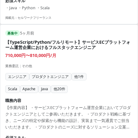
必須スキル
を統合する大規模プロジェクトに参加 ・最新のSnowflake環境での経
・Java ・Python ・Scala
験を積むことができる ・業務効率化に貢献するシステム開発に携わる
掲載元：
セルワークフリーランス
5ヶ月前
募集中
【TypeScript/Python/フルリモート】サービスECプラットフォ
ーム運営企業におけるフルスタックエンジニア
710,000円〜810,000円/月
業務委託
|
その他
エンジニア
プロダクトエンジニア
他
1
件
Scala
Apache
Java
他
20
件
職務内容
【作業内容】 ・サービスECプラットフォーム運営企業においてプロダ
クトエンジニアとしてご参画いただきます。 ・プロダクト戦略に基づ
き、ニーズの特定や探索から機能の設計、実装まで一気通貫でご担当
いただきます。 ・プロダクトのニーズに対するソリューション立案及
び実現性の最適化を行っていただきます。 ・実装・自動テストの作
必須スキル