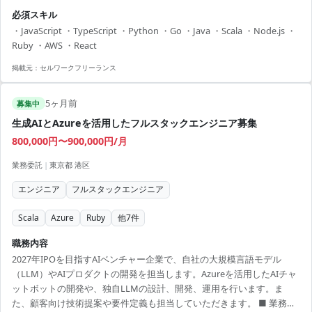
検証、リリースまでを担当します。また、機能改善や負債解消のため
必須スキル
のメンテナンス業務や、問い合わせ対応のシステムアラート対応も行
・JavaScript ・TypeScript ・Python ・Go ・Java ・Scala ・Node.js ・
います。 【アピールポイント】 ・フルリモートで柔軟な働き方が可能
Ruby ・AWS ・React
・大きな裁量を持ち、自律的に業務を遂行できる環境 ・最新技術スタ
ックに関わるチャンス ・フルフレックスで自由な時間管理が可能 ・業
掲載元：
セルワークフリーランス
務委託・正社員の垣根を超えたプロジェクト参加が可能
5ヶ月前
募集中
生成AIとAzureを活用したフルスタックエンジニア募集
800,000円〜900,000円/月
業務委託
|
東京都 港区
エンジニア
フルスタックエンジニア
Scala
Azure
Ruby
他
7
件
職務内容
2027年IPOを目指すAIベンチャー企業で、自社の大規模言語モデル
（LLM）やAIプロダクトの開発を担当します。Azureを活用したAIチャ
ットボットの開発や、独自LLMの設計、開発、運用を行います。ま
た、顧客向け技術提案や要件定義も担当していただきます。 ■ 業務内