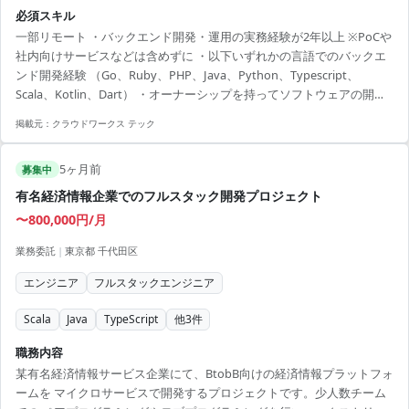
活用ニーズの明確化と、収集データの仕様決定、データモデリング ・
必須スキル
ETL処理などパイプラインの設計・構築 ・リアルタイム性、正確性、セ
一部リモート ・バックエンド開発・運用の実務経験が2年以上 ※PoCや
キュリティ、ガバナンスなどの非機能要件定義と設計・実装 ・BIツー
社内向けサービスなどは含めずに ・以下いずれかの言語でのバックエ
ルの設定・構築や、分析業務の一部 ・監視やモニタニング等含めた運
ンド開発経験 （Go、Ruby、PHP、Java、Python、Typescript、
用基盤の構築と実運用 ・機械学習利用に向けたデータ基盤整備
Scala、Kotlin、Dart） ・オーナーシップを持ってソフトウェアの開発
を進める力
掲載元：
クラウドワークス テック
5ヶ月前
募集中
有名経済情報企業でのフルスタック開発プロジェクト
〜800,000円/月
業務委託
|
東京都 千代田区
エンジニア
フルスタックエンジニア
Scala
Java
TypeScript
他
3
件
職務内容
某有名経済情報サービス企業にて、BtobB向けの経済情報プラットフォ
ームを マイクロサービスで開発するプロジェクトです。少人数チーム