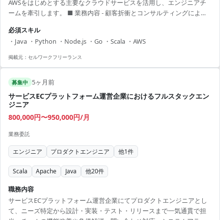
AWSをはじめとする主要なクラウドサービスを活用し、エンジニアチ
ームを牽引します。 ■ 業務内容 - 顧客折衝とコンサルティングによる
要件定義 - ステークホルダーとの納期、品質基準に関する調整 - インフ
必須スキル
ラエンジニアとの環境構築相談 - サービスイン後の技術的問題対応
・Java ・Python ・Node.js ・Go ・Scala ・AWS
【アピールポイント】 - 柔軟な働き方でワークライフバランスを推進 -
プロジェクトマネージャーとしてのスキルアップが可能 - AWS等の最新
掲載元：
セルワークフリーランス
クラウド技術を活用
5ヶ月前
募集中
サービスECプラットフォーム運営企業におけるフルスタックエン
ジニア
800,000円〜950,000円/月
業務委託
エンジニア
プロダクトエンジニア
他
1
件
Scala
Apache
Java
他
20
件
職務内容
サービスECプラットフォーム運営企業にてプロダクトエンジニアとし
て、ニーズ特定から設計・実装・テスト・リリースまで一気通貫で担