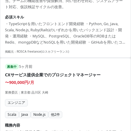
当。チームの機能改善や負債解消、問い合わせ対応、システムアラー
ト対応、仮説検証サイクルの改善。
必須スキル
・TypeScriptを用いたフロントエンド開発経験 ・Python, Go, Java,
Scala, Node.js, Ruby(Rails)のいずれかを用いたバックエンド設計・開
発・運用経験 ・MySQL、PostgreSQL、OracleDB等のRDBまたは
Redis、mongpDBなどNoSQLを用いた開発経験 ・GitHubを用いたコー
ドレビュー経験 ・年齢55歳まで
掲載元：
ROSCA freelance(ロスカフリーランス)
5ヶ月前
募集中
CXサービス提供企業でのプロジェクトマネージャー
〜900,000円/月
業務委託
|
東京都 品川区 大崎
エンジニア
Scala
Java
Node.js
他
2
件
職務内容