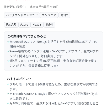
業務委託（準委任）
|
東京都 千代田区 有楽町
バックエンドエンジニア
エンジニア
他
1
件
FastAPI
Azure
Next.js
他
1
件
この案件を3行でまとめると
✓
Microsoft Azure と Next.js を活用した生成AI搭載SaaSアプリの
開発を実装
✓
Azure環境でのインフラ運用・SaaSアプリデプロイ、生成AIプロ
ンプト開発を担当し、毎日実施します
✓
週5日フルリモートで月100万円単価、東京有楽町駅近接で働く
ことができ、毎日業務に従事します
おすすめポイント
✓
フルリモートで週5日稼働可能なため、柔軟な働き方が実現でき
ます。
✓
Microsoft AzureとNext.jsを用いたフルスタック開発経験がある
方に最適です。
✓
月100万円単価で、生成AIを活用したSaaSアプリ開発に携わるこ