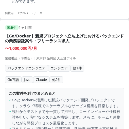
とができます。
掲載元：
ITプロパートナーズ
1ヶ月前
募集中
【Go/Docker】新規プロジェクト立ち上げにおけるバックエンド
の業務委託案件・フリーランス求人
〜1,000,000円/月
業務委託（準委任）
|
東京都 品川区 天王洲アイル
バックエンドエンジニア
エンジニア
他
1
件
Go言語
Java
Claude
他
2
件
この案件を3行でまとめると
✓
GoとDockerを活用した新規バックエンド開発プロジェクトで
す。クラウド環境でスケーラブルなサービス構築を目指します。
✓
設計からテストまでを一貫して担当し、コードレビューや仕様検
討を行い、堅牢なシステムを構築します。さらに、チームと連携
しながら開発プロセスを最適化します。
✓
フルリモートで週3日から稼働可能、月単価100万円の高報酬で