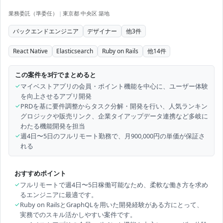
業務委託（準委任）
|
東京都 中央区 築地
バックエンドエンジニア
デザイナー
他
3
件
React Native
Elasticsearch
Ruby on Rails
他
14
件
この案件を3行でまとめると
✓
マイベストアプリの会員・ポイント機能を中心に、ユーザー体験
を向上させるアプリ開発
✓
PRDを基に要件調整からタスク分解・開発を行い、人気ランキン
グロジックや販売リンク、企業タイアップデータ連携など多岐に
わたる機能開発を担当
✓
週4日〜5日のフルリモート勤務で、月900,000円の単価が保証さ
れる
おすすめポイント
✓
フルリモートで週4日〜5日稼働可能なため、柔軟な働き方を求め
るエンジニアに最適です。
✓
Ruby on RailsとGraphQLを用いた開発経験がある方にとって、
実務でのスキル活かしやすい案件です。