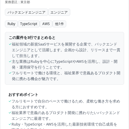
業務委託
|
東京都
バックエンドエンジニア
エンジニア
Ruby
TypeScript
AWS
他
1
件
この案件を3行でまとめると
✓
福祉領域の新規SaaSサービスを展開する企業で、バックエンド
エンジニアとして活躍します。企画から設計、リリースまで一貫
して担当します。
✓
主な業務はRubyを中心にTypeScriptやAWSを活用し、設計・開
発・運用保守を行うことです。
✓
フルリモートで働ける環境と、福祉業界で意義あるプロダクト開
発に携わる機会が魅力です。
おすすめポイント
✓
フルリモートで自分のペースで働けるため、柔軟な働き方を求め
る方におすすめです。
✓
福祉業界で意義のあるプロダクト開発に携わりたいバックエンド
エンジニアに最適です。
✓
Ruby・TypeScript・AWSを活用した最新技術環境で自己成長を