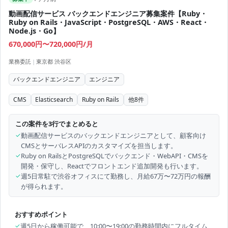
動画配信サービス バックエンドエンジニア募集案件【Ruby・
Ruby on Rails・JavaScript・PostgreSQL・AWS・React・
Node.js・Go】
670,000円〜720,000円/月
業務委託
|
東京都 渋谷区
バックエンドエンジニア
エンジニア
CMS
Elasticsearch
Ruby on Rails
他
8
件
この案件を3行でまとめると
✓
動画配信サービスのバックエンドエンジニアとして、顧客向け
CMSとサーバレスAPIのカスタマイズを担当します。
✓
Ruby on RailsとPostgreSQLでバックエンド・WebAPI・CMSを
開発・保守し、Reactでフロントエンド追加開発も行います。
✓
週5日常駐で渋谷オフィスにて勤務し、月給67万〜72万円の報酬
が得られます。
おすすめポイント
✓
週5日から稼働可能で、10:00〜19:00の勤務時間内にフルタイム