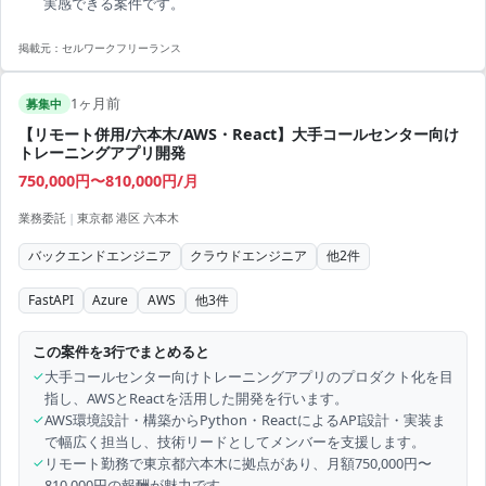
実感できる案件です。
掲載元：
セルワークフリーランス
1ヶ月前
募集中
【リモート併用/六本木/AWS・React】大手コールセンター向け
トレーニングアプリ開発
750,000円〜810,000円/月
業務委託
|
東京都 港区 六本木
バックエンドエンジニア
クラウドエンジニア
他
2
件
FastAPI
Azure
AWS
他
3
件
この案件を3行でまとめると
✓
大手コールセンター向けトレーニングアプリのプロダクト化を目
指し、AWSとReactを活用した開発を行います。
✓
AWS環境設計・構築からPython・ReactによるAPI設計・実装ま
で幅広く担当し、技術リードとしてメンバーを支援します。
✓
リモート勤務で東京都六本木に拠点があり、月額750,000円〜
810,000円の報酬が魅力です。