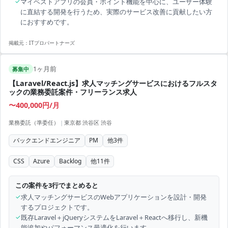
✓
マイベストアプリの会員・ポイント機能を中心に、ユーザー体験
に直結する開発を行うため、実際のサービス改善に貢献したい方
におすすめです。
掲載元：
ITプロパートナーズ
1ヶ月前
募集中
【Laravel/React.js】求人マッチングサービスにおけるフルスタ
ックの業務委託案件・フリーランス求人
〜400,000円/月
業務委託（準委任）
|
東京都 渋谷区 渋谷
バックエンドエンジニア
PM
他
3
件
CSS
Azure
Backlog
他
11
件
この案件を3行でまとめると
✓
求人マッチングサービスのWebアプリケーションを設計・開発
するプロジェクトです。
✓
既存Laravel＋jQueryシステムをLaravel＋Reactへ移行し、新機
能追加やパフォーマンス最適化を行います。