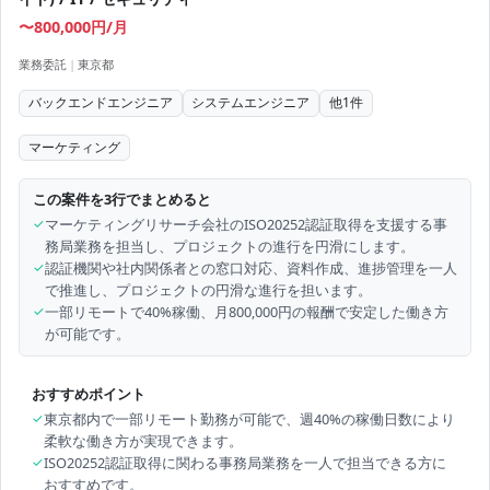
〜800,000円/月
業務委託
|
東京都
バックエンドエンジニア
システムエンジニア
他
1
件
マーケティング
この案件を3行でまとめると
✓
マーケティングリサーチ会社のISO20252認証取得を支援する事
務局業務を担当し、プロジェクトの進行を円滑にします。
✓
認証機関や社内関係者との窓口対応、資料作成、進捗管理を一人
で推進し、プロジェクトの円滑な進行を担います。
✓
一部リモートで40%稼働、月800,000円の報酬で安定した働き方
が可能です。
おすすめポイント
✓
東京都内で一部リモート勤務が可能で、週40%の稼働日数により
柔軟な働き方が実現できます。
✓
ISO20252認証取得に関わる事務局業務を一人で担当できる方に
おすすめです。