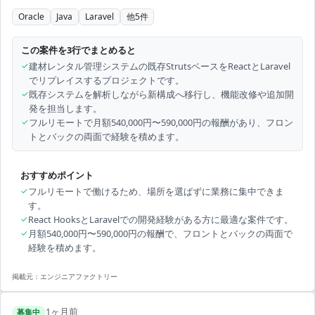
Oracle
Java
Laravel
他
5
件
この案件を3行でまとめると
✓
建材レンタル管理システムの既存StrutsベースをReactとLaravel
でリプレイスするプロジェクトです。
✓
既存システムを解析しながら新構成へ移行し、機能改修や追加開
発を担当します。
✓
フルリモートで月額540,000円〜590,000円の報酬があり、フロン
トとバックの両面で経験を積めます。
おすすめポイント
✓
フルリモートで働けるため、場所を選ばずに業務に集中できま
す。
✓
React HooksとLaravelでの開発経験がある方に最適な案件です。
✓
月額540,000円〜590,000円の報酬で、フロントとバックの両面で
経験を積めます。
掲載元：
エンジニアファクトリー
1ヶ月前
募集中