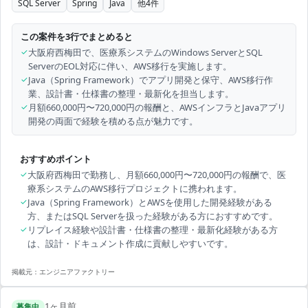
SQL Server
Spring
Java
他
4
件
この案件を3行でまとめると
✓
大阪府西梅田で、医療系システムのWindows ServerとSQL
ServerのEOL対応に伴い、AWS移行を実施します。
✓
Java（Spring Framework）でアプリ開発と保守、AWS移行作
業、設計書・仕様書の整理・最新化を担当します。
✓
月額660,000円〜720,000円の報酬と、AWSインフラとJavaアプリ
開発の両面で経験を積める点が魅力です。
おすすめポイント
✓
大阪府西梅田で勤務し、月額660,000円〜720,000円の報酬で、医
療系システムのAWS移行プロジェクトに携われます。
✓
Java（Spring Framework）とAWSを使用した開発経験がある
方、またはSQL Serverを扱った経験がある方におすすめです。
✓
リプレイス経験や設計書・仕様書の整理・最新化経験がある方
は、設計・ドキュメント作成に貢献しやすいです。
掲載元：
エンジニアファクトリー
1ヶ月前
募集中