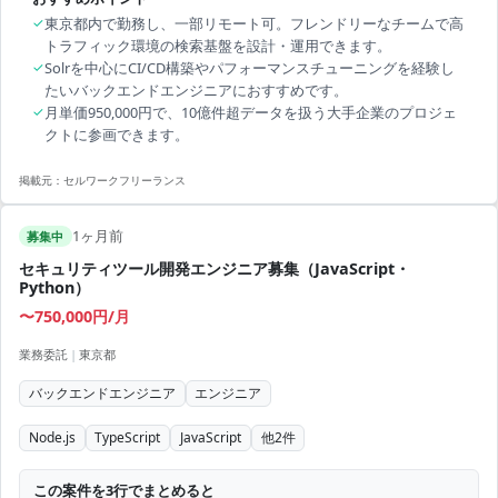
✓
東京都内で勤務し、一部リモート可。フレンドリーなチームで高
トラフィック環境の検索基盤を設計・運用できます。
✓
Solrを中心にCI/CD構築やパフォーマンスチューニングを経験し
たいバックエンドエンジニアにおすすめです。
✓
月単価950,000円で、10億件超データを扱う大手企業のプロジェ
クトに参画できます。
掲載元：
セルワークフリーランス
1ヶ月前
募集中
セキュリティツール開発エンジニア募集（JavaScript・
Python）
〜750,000円/月
業務委託
|
東京都
バックエンドエンジニア
エンジニア
Node.js
TypeScript
JavaScript
他
2
件
この案件を3行でまとめると