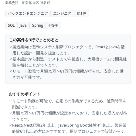
業務委託
|
東京都 港区 神谷町
バックエンドエンジニア
エンジニア
他
1
件
SQL
Java
Spring
他
8
件
この案件を3行でまとめると
✓
製造業向け基幹システム刷新プロジェクトで、ReactとJavaを活
用した設計・開発を担当します。
✓
基本設計から製造、テストまでを担当し、大規模チームで開発経
験を積むことができます。
✓
リモート勤務で月額75万〜81万円の報酬が得られ、安定した働
き方が可能です。
おすすめポイント
✓
リモート勤務が可能で、在宅での作業ができるため、通勤時間を
削減できます。
✓
月額75万〜81万円の報酬が設定されており、安定した収入が期待
できます。
✓
React/Next経験2年以上、Java/Spring Boot経験4年以上、製造業
経験6年以上の方におすすめで、長期プロジェクトで設計からテ