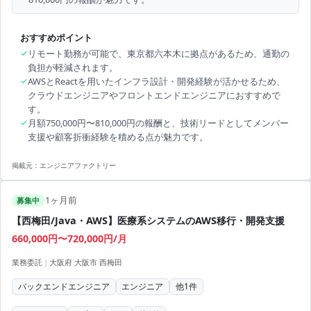
おすすめポイント
✓
リモート勤務が可能で、東京都六本木に拠点があるため、通勤の
負担が軽減されます。
✓
AWSとReactを用いたインフラ設計・開発経験が活かせるため、
クラウドエンジニアやフロントエンドエンジニアにおすすめで
す。
✓
月額750,000円〜810,000円の報酬と、技術リードとしてメンバー
支援や顧客折衝経験を積める点が魅力です。
掲載元：
エンジニアファクトリー
1ヶ月前
募集中
【西梅田/Java・AWS】医療系システムのAWS移行・開発支援
660,000円〜720,000円/月
業務委託
|
大阪府 大阪市 西梅田
バックエンドエンジニア
エンジニア
他
1
件