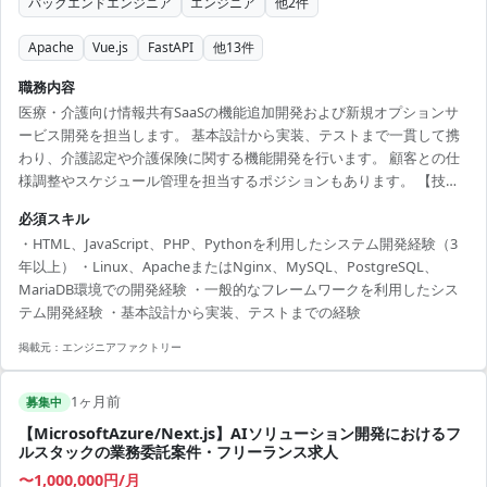
バックエンドエンジニア
エンジニア
他
2
件
Apache
Vue.js
FastAPI
他
13
件
職務内容
医療・介護向け情報共有SaaSの機能追加開発および新規オプションサ
ービス開発を担当します。 基本設計から実装、テストまで一貫して携
わり、介護認定や介護保険に関する機能開発を行います。 顧客との仕
様調整やスケジュール管理を担当するポジションもあります。 【技術
スタック】 ・開発言語：Python・JavaScript・PHP・HTML ・フレー
必須スキル
ムワーク：FastAPI・Vue.js・React・Django・Spring・Play ・OS：
・HTML、JavaScript、PHP、Pythonを利用したシステム開発経験（3
Linux ・Webサーバー：Apache・Nginx ・データベース：
年以上） ・Linux、ApacheまたはNginx、MySQL、PostgreSQL、
PostgreSQL・MySQL・MariaDB 【作業期間】 2026/08 ～ 2026/12 ※
MariaDB環境での開発経験 ・一般的なフレームワークを利用したシス
継続の可能性あ...
テム開発経験 ・基本設計から実装、テストまでの経験
掲載元：
エンジニアファクトリー
1ヶ月前
募集中
【MicrosoftAzure/Next.js】AIソリューション開発におけるフ
ルスタックの業務委託案件・フリーランス求人
〜1,000,000円/月