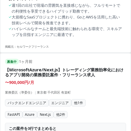
✓
週1回の出社で現場の雰囲気を直接感じながら、フルリモートで
の利便性を享受できるハイブリッド勤務です。
✓
大規模なSaaSプロジェクトに携わり、GoとAWSを活用した高い
技術レベルで開発を推進できます。
✓
ハイレベルなチームと最先端技術に触れられる環境で、スキルア
ップを目指すエンジニアに最適です。
掲載元：
セルワークフリーランス
1ヶ月前
募集中
【MicrosoftAzure/Next.js】トレーディング業務効率化におけ
るアプリ開発の業務委託案件・フリーランス求人
〜900,000円/月
業務委託（準委任）
|
東京都 千代田区 有楽町
バックエンドエンジニア
エンジニア
他
1
件
FastAPI
Azure
Next.js
他
2
件
この案件を3行でまとめると