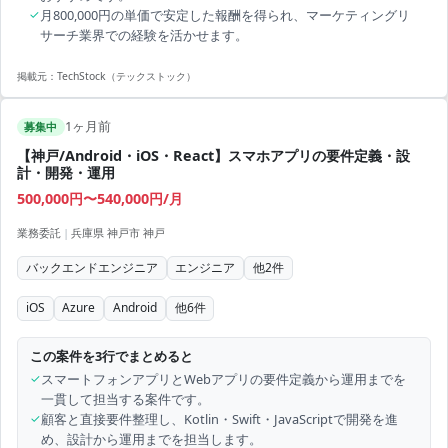
✓
月800,000円の単価で安定した報酬を得られ、マーケティングリ
サーチ業界での経験を活かせます。
掲載元：
TechStock（テックストック）
1ヶ月前
募集中
【神戸/Android・iOS・React】スマホアプリの要件定義・設
計・開発・運用
500,000円〜540,000円/月
業務委託
|
兵庫県 神戸市 神戸
バックエンドエンジニア
エンジニア
他
2
件
iOS
Azure
Android
他
6
件
この案件を3行でまとめると
✓
スマートフォンアプリとWebアプリの要件定義から運用までを
一貫して担当する案件です。
✓
顧客と直接要件整理し、Kotlin・Swift・JavaScriptで開発を進
め、設計から運用までを担当します。