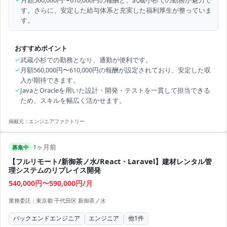
月額560,000円〜610,000円の報酬と、武蔵小杉での勤務が魅力で
す。さらに、安定した給与体系と充実した福利厚生が整っていま
す。
おすすめポイント
✓
武蔵小杉での勤務となり、通勤が便利です。
✓
月額560,000円〜610,000円の報酬が設定されており、安定した収
入が期待できます。
✓
JavaとOracleを用いた設計・開発・テストを一貫して担当できる
ため、スキルを幅広く活かせます。
掲載元：
エンジニアファクトリー
1ヶ月前
募集中
【フルリモート/新御茶ノ水/React・Laravel】建材レンタル管
理システムのリプレイス開発
540,000円〜590,000円/月
業務委託
|
東京都 千代田区 新御茶ノ水
バックエンドエンジニア
エンジニア
他
1
件