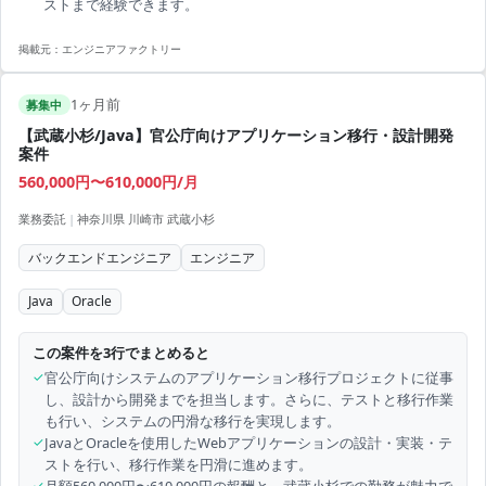
ストまで経験できます。
掲載元：
エンジニアファクトリー
1ヶ月前
募集中
【武蔵小杉/Java】官公庁向けアプリケーション移行・設計開発
案件
560,000円〜610,000円/月
業務委託
|
神奈川県 川崎市 武蔵小杉
バックエンドエンジニア
エンジニア
Java
Oracle
この案件を3行でまとめると
✓
官公庁向けシステムのアプリケーション移行プロジェクトに従事
し、設計から開発までを担当します。さらに、テストと移行作業
も行い、システムの円滑な移行を実現します。
✓
JavaとOracleを使用したWebアプリケーションの設計・実装・テ
ストを行い、移行作業を円滑に進めます。
✓