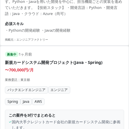
す。Python・Javaを用いた開発を中心に、担当機能ごとの実装を進め
ていただきます。 【技術スタック】 ・開発言語：Python ・開発言
語：Java ・クラウド：Azure（尚可）
必須スキル
・Pythonの開発経験 ・Javaの開発経験
掲載元：
エンジニアファクトリー
1ヶ月前
募集中
新規カードシステム開発プロジェクト(Java・Spring)
〜700,000円/月
業務委託
|
東京都
バックエンドエンジニア
エンジニア
Spring
Java
AWS
この案件を3行でまとめると
✓
国内大手クレジットカード会社の新規カードシステム開発に参画
します。