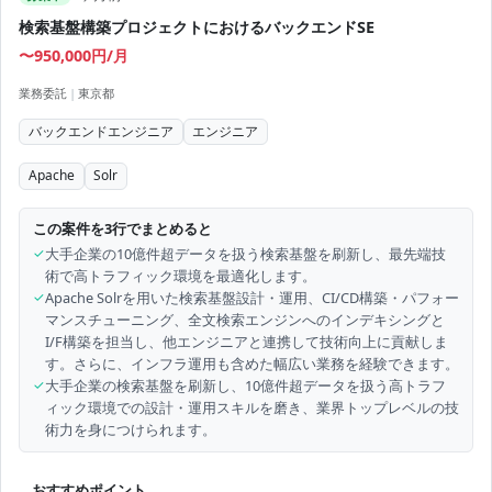
検索基盤構築プロジェクトにおけるバックエンドSE
〜950,000円/月
業務委託
|
東京都
バックエンドエンジニア
エンジニア
Apache
Solr
この案件を3行でまとめると
✓
大手企業の10億件超データを扱う検索基盤を刷新し、最先端技
術で高トラフィック環境を最適化します。
✓
Apache Solrを用いた検索基盤設計・運用、CI/CD構築・パフォー
マンスチューニング、全文検索エンジンへのインデキシングと
I/F構築を担当し、他エンジニアと連携して技術向上に貢献しま
す。さらに、インフラ運用も含めた幅広い業務を経験できます。
✓
大手企業の検索基盤を刷新し、10億件超データを扱う高トラフ
ィック環境での設計・運用スキルを磨き、業界トップレベルの技
術力を身につけられます。
おすすめポイント