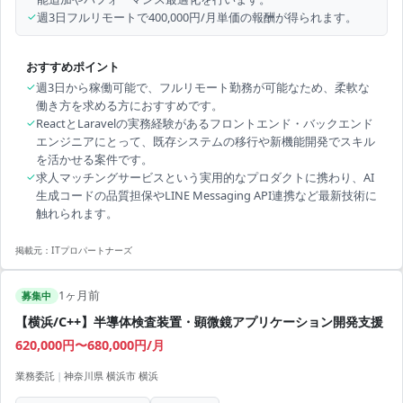
✓
週3日フルリモートで400,000円/月単価の報酬が得られます。
おすすめポイント
✓
週3日から稼働可能で、フルリモート勤務が可能なため、柔軟な
働き方を求める方におすすめです。
✓
ReactとLaravelの実務経験があるフロントエンド・バックエンド
エンジニアにとって、既存システムの移行や新機能開発でスキル
を活かせる案件です。
✓
求人マッチングサービスという実用的なプロダクトに携わり、AI
生成コードの品質担保やLINE Messaging API連携など最新技術に
触れられます。
掲載元：
ITプロパートナーズ
1ヶ月前
募集中
【横浜/C++】半導体検査装置・顕微鏡アプリケーション開発支援
620,000円〜680,000円/月
業務委託
|
神奈川県 横浜市 横浜