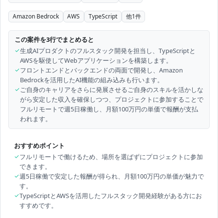
Amazon Bedrock
AWS
TypeScript
他
1
件
この案件を3行でまとめると
✓
生成AIプロダクトのフルスタック開発を担当し、TypeScriptと
AWSを駆使してWebアプリケーションを構築します。
✓
フロントエンドとバックエンドの両面で開発し、Amazon
Bedrockを活用したAI機能の組み込みも行います。
✓
ご自身のキャリアをさらに発展させるご自身のスキルを活かしな
がら安定した収入を確保しつつ、プロジェクトに参加することで
フルリモートで週5日稼働し、月額100万円の単価で報酬が支払
われます。
おすすめポイント
✓
フルリモートで働けるため、場所を選ばずにプロジェクトに参加
できます。
✓
週5日稼働で安定した報酬が得られ、月額100万円の単価が魅力で
す。
✓
TypeScriptとAWSを活用したフルスタック開発経験がある方にお
すすめです。