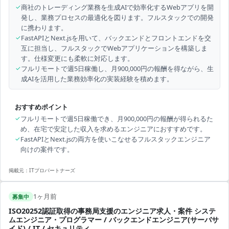
✓
商社のトレーディング業務を生成AIで効率化するWebアプリを開
発し、業務プロセスの最適化を図ります。フルスタックでの開発
に携わります。
✓
FastAPIとNext.jsを用いて、バックエンドとフロントエンドを交
互に担当し、フルスタックでWebアプリケーションを構築しま
す。仕様変更にも柔軟に対応します。
✓
フルリモートで週5日稼働し、月900,000円の報酬を得ながら、生
成AIを活用した業務効率化の実装経験を積めます。
おすすめポイント
✓
フルリモートで週5日稼働でき、月900,000円の報酬が得られるた
め、在宅で安定した収入を求めるエンジニアにおすすめです。
✓
FastAPIとNext.jsの両方を使いこなせるフルスタックエンジニア
向けの案件です。
掲載元：
ITプロパートナーズ
1ヶ月前
募集中
ISO20252認証取得の事務局支援のエンジニア求人・案件 システ
ムエンジニア・プログラマー / バックエンドエンジニア(サーバサ
イド) / IT / セキュリティ