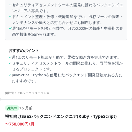
✓
セキュリティアセスメントツールの開発に携わるバックエンドエ
ンジニアの募集です。
✓
ドキュメント整理・改修・機能追加を行い、既存ツールの調査・
メンテナンスや顧客との打ち合わせにも同席します。
✓
週1回のリモート相談が可能で、月750,000円の報酬と中長期の参
画で技術を深められます。
おすすめポイント
✓
週1回のリモート相談が可能で、柔軟な働き方を実現できます。
✓
セキュリティアセスメントツールの開発に携わり、専門性を活か
せるプロジェクトです。
✓
JavaScript・Pythonを使用したバックエンド開発経験がある方に
おすすめです。
掲載元：
セルワークフリーランス
1ヶ月前
募集中
福祉向けSaaSバックエンドエンジニア(Ruby・TypeScript)
〜750,000円/月