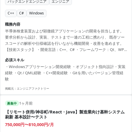
バックエンドエンジニア
エンジニア
C++
C#
Windows
職務内容
半導体検査装置および顕微鏡アプリケーションの開発を担当します。
要求分析から設計、実装、テストまで一連の工程に携わり、 既存ソー
スコードの解析や仕様確認を行いながら機能開発・改善を進めます。
【技術スタック】 ・開発言語：C++、C# ・フレームワーク：Qt、WPF
・バージョン管理：Git 【作業工程】 要求分析、設計、実装、テス
必須スキル
【作業期間】 2026年 9月21日 ～ 2026年 12月20日 (作業内容・状況によ
・Windowsアプリケーション開発経験 ・オブジェクト指向設計・実装
りさらに延長)
経験 ・Qt / QML経験 ・C++開発経験 ・Gitを用いたバージョン管理経
験
掲載元：
エンジニアファクトリー
1ヶ月前
募集中
【リモート併用/神谷町/React・Java】製造業向け基幹システム
刷新 基本設計〜テスト
750,000円〜810,000円/月