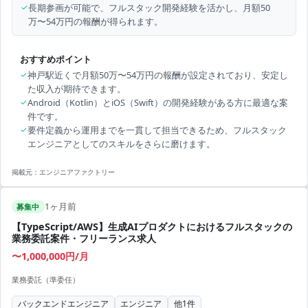
✓
長期参画が可能で、フルスタック開発経験を活かし、月額50
万〜54万円の報酬が得られます。
おすすめポイント
✓
神戸駅近くで月額50万〜54万円の報酬が設定されており、安定し
た収入が期待できます。
✓
Android（Kotlin）とiOS（Swift）の開発経験がある方に最適な案
件です。
✓
要件定義から運用までを一貫して担当できるため、フルスタック
エンジニアとしてのスキルをさらに磨けます。
掲載元：
エンジニアファクトリー
1ヶ月前
募集中
【TypeScript/AWS】生成AIプロダクトにおけるフルスタックの
業務委託案件・フリーランス求人
〜1,000,000円/月
業務委託（準委任）
バックエンドエンジニア
エンジニア
他
1
件