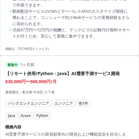
で作業できます。
✓
動画配信サービスのCMSとサーバレスAPIのカスタマイズ開発に
携わることで、コンシューマ向けWebサービスの実務経験をさら
に深められます。
✓
月給67万円〜72万円の報酬と、テックビズの記帳代行無料サポー
トが付くため、安心して業務に集中できます。
掲載元：
TECHBIZ(テックビズ)
1ヶ月前
募集中
【リモート併用/Python・Java】AI需要予測サービス開発
830,000円〜900,000円/月
業務委託
|
東京都 中央区 八丁堀
バックエンドエンジニア
エンジニア
他
1
件
Java
Azure
Python
職務内容
AI需要予測サービスの新規顧客向け開発および機能追加を担当しま