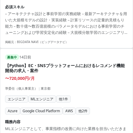
計、学習・評価データセットの整備 ◇機械学習/深層学習モデル開発 深
必須スキル
層学習アーキテクチャを用いた基盤モデルの設計・実装・評価、表現
– アーキテクチャ設計と事前学習の実務経験 – 最新アーキテクチャを用
学習/自己教師あり学習、ハイパーパラメータ調整、モデル性能評価・
いた大規模モデルの設計・実装経験 – 計算リソースの定量的見積もり
改善 ◇大規模学習・開発基盤 分散学習フレームワークを用いた分散学
能力 – 数十億〜数百億規模のパラメータモデルにおける事前学習のチ
習ジョブの設計・運用・最適化、I/Oパイプライン高速化、コンテキス
ューニングおよび学習安定化の経験 – 大規模分散学習のエンジニアリ
ト学習最適化、MLOps/ML Systems構築 ◇チ...
ング – 分散学習フレームワークのカスタマイズ・チューニング経験
掲載元：
BIGDATA NAVI（ビッグデータナビ）
（モデル規模や帯域に合わせた最適化） – マルチノード環境でのアク
セラレータ間通信ボトルネック解消、大規模データに対する効率的な
14日前
I/Oパイプライン設計経験 – シーケンス並列等の実装による学習最適化
募集中
経験
【Python】EC・SNSプラットフォームにおけるレコメンド機能
開発の求人・案件
〜720,000円/月
準委任（個人事業主）
|
東京都
エンジニア
MLエンジニア
他
1
件
Azure
Google Cloud Platform
AWS
他
2
件
職務内容
MLエンジニアとして、事業指標の改善に向けた業務を担当いただきま