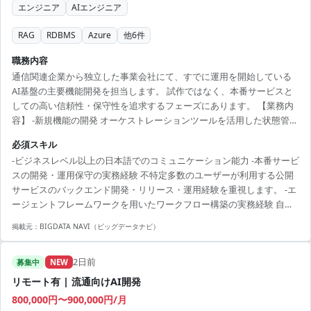
エンジニア
AIエンジニア
RAG
RDBMS
Azure
他
6
件
職務内容
通信関連企業から独立した事業会社にて、すでに運用を開始している
AI基盤の主要機能開発を担当します。 試作ではなく、本番サービスと
しての高い信頼性・保守性を追求するフェーズにあります。 【業務内
容】 -新規機能の開発 オーケストレーションツールを活用した状態管理
ワークフローの設計・実装。 -バックエンド構築 Webフレームワークに
必須スキル
よるAPI設計、およびデータベースを用いたデータ基盤実装。 -運用保
-ビジネスレベル以上の日本語でのコミュニケーション能力 -本番サービ
守・改善 本番環境でのパフォーマンス監視、ログ分析、および精度評
スの開発・運用保守の実務経験 不特定多数のユーザーが利用する公開
価指標に基づいた改善。 -上流工程からの参画 曖昧な要求を具体的な技
サービスのバックエンド開発・リリース・運用経験を重視します。 -エ
術仕様・工数に落とし込み、リリースまでの実行計画を策定。
ージェントフレームワークを用いたワークフロー構築の実務経験 自律
型エージェントにおける高度な状態管理・ループ処理の実装経験。 -
掲載元：
BIGDATA NAVI（ビッグデータナビ）
Python(Webフレームワーク)によるバックエンド開発経験 -検索拡張生
成（RAG）の定量的な精度評価・分析基盤の構築経験 定性的な評価で
2日前
はなく、評価指標を用いて改善サイクルを自走した経験。 -設計からリ
募集中
NEW
リースまでの一気通貫の担当経験 自身で技術選定やアーキテクチャ設
リモート有 | 流通向けAI開発
計を行い、本番リリースまで完遂できる...
800,000円〜900,000円/月