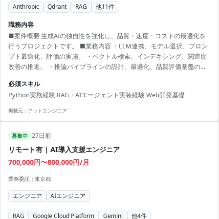
Anthropic
Qdrant
RAG
他
11
件
職務内容
■案件概要 生成AIの独自性を強化し、品質・速度・コストの最適化を
行うプロジェクトです。 ■業務内容 ・LLM連携、モデル選択、プロン
プト最適化、評価の実施。 ・ベクトル検索、インデキシング、関連度
改善の推進。 ・推論パイプラインの設計、最適化、品質評価基盤の構
築。 ■開発環境 Python, OpenAI, Anthropic, Qdrant, Docker, Git
必須スキル
Python実務経験 RAG・AIエージェント実装経験 Web開発基礎
掲載元：
アットエンジニア
27日前
募集中
リモート有 | AI導入支援エンジニア
700,000円〜800,000円/月
業務委託
|
東京都
エンジニア
AIエンジニア
RAG
Google Cloud Platform
Gemini
他
4
件