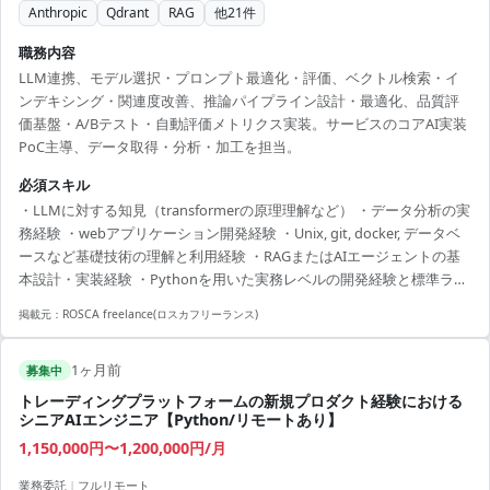
Anthropic
Qdrant
RAG
他
21
件
職務内容
LLM連携、モデル選択・プロンプト最適化・評価、ベクトル検索・イ
ンデキシング・関連度改善、推論パイプライン設計・最適化、品質評
価基盤・A/Bテスト・自動評価メトリクス実装。サービスのコアAI実装
PoC主導、データ取得・分析・加工を担当。
必須スキル
・LLMに対する知見（transformerの原理理解など） ・データ分析の実
務経験 ・webアプリケーション開発経験 ・Unix, git, docker, データベ
ースなど基礎技術の理解と利用経験 ・RAGまたはAIエージェントの基
本設計・実装経験 ・Pythonを用いた実務レベルの開発経験と標準ライ
ブラリを用いたアルゴリズム・データ構造実装能力
掲載元：
ROSCA freelance(ロスカフリーランス)
1ヶ月前
募集中
トレーディングプラットフォームの新規プロダクト経験における
シニアAIエンジニア【Python/リモートあり】
1,150,000円〜1,200,000円/月
業務委託
|
フルリモート