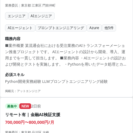
業務委託
|
東京都 江東区 門前仲町
エンジニア
AIエンジニア
AIエージェント
プロンプトエンジニアリング
Azure
他
5
件
職務内容
■案件概要 某流通会社における受注業務のAIトランスフォーメーショ
ン推進プロジェクトです。 AIエージェントの設計から開発、導入、運
用までを一貫して担当します。 ■業務内容 ・AIエージェントの設計お
よび開発とテストを実施します。 ・Pythonを用いたデータ処理とカス
タムロジックを実装します。 ・LLMを活用したプロンプトエンジニア
必須スキル
リングを行います。 ・AIの回答品質に対する精度改善とテストを推進
Python開発実務経験 LLMプロンプトエンジニアリング経験
します。 ■開発環境 Python, LLM, Dify, Azure OpenAI Service, 各種API
掲載元：
アットエンジニア
2日前
募集中
NEW
リモート有 | 金融AI検証支援
700,000円〜800,000円/月
業務委託
|
東京都 品川区 大崎