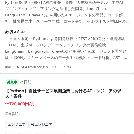
Pythonを用いたREST APIの開発・連携、大規模言語モデル、生成AI、
プロンプトエンジニアリングを活用した開発。LangChain、
LangGraph、CrewAIなどを用いたAIエージェントの開発。コード解
析、抽象構文木、スキーマ生成、コード分析。セルフホスト型LLMの
導入・連携。RAG、ベクターデータベース、Embedding、AIモデルオ
必須スキル
ーケストレーションの活用。
・日本人限定 ・Pythonによる開発経験 ・REST APIの開発・連携経験
・LLM、生成AI、プロンプトエンジニアリングの実務経験 ・
LangChain、LangGraph、CrewAIなどを用いたAIエージェント開発経
験 ・JSON／スキーマベースのデータ生成経験 ・コード解析、AST、ス
キーマ生成、コード分析の経験 ・Ollama、vLLM、Hugging Faceなど
掲載元：
ROSCA freelance(ロスカフリーランス)
のセルフホスト型LLMの導入・運用経験
24日前
募集中
【Python】自社サービス展開企業におけるAIエンジニアの求
人・案件
〜720,000円/月
業務委託
エンジニア
AIエンジニア