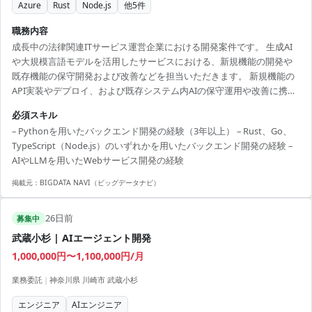
Azure
Rust
Node.js
他
5
件
職務内容
成長中の法律関連ITサービス運営企業における開発案件です。 生成AI
や大規模言語モデルを活用したサービスにおける、新規機能の開発や
既存機能の保守開発および改善などを担当いただきます。 新規機能の
API実装やデプロイ、および既存システム内AIの保守運用や改善に携わ
っていただきます。 【技術環境】 関連技術：プログラミング言語、大
必須スキル
規模言語モデルAPI、コンテナ技術、機械学習プラットフォーム 開発基
– Pythonを用いたバックエンド開発の経験（3年以上） – Rust、Go、
盤：AWS/GCP/Azure等 ツール：分散型バージョン管理システム、AI開
TypeScript（Node.js）のいずれかを用いたバックエンド開発の経験 –
発アシスタントツール、継続的インテグレーション・デリバリーツー
AIやLLMを用いたWebサービス開発の経験
ル グループウェア：グループウェア、ビジネスチャットツール プロジ
ェクト管理/タスク管理：プロジェ...
掲載元：
BIGDATA NAVI（ビッグデータナビ）
26日前
募集中
武蔵小杉 | AIエージェント開発
1,000,000円〜1,100,000円/月
業務委託
|
神奈川県 川崎市 武蔵小杉
エンジニア
AIエンジニア