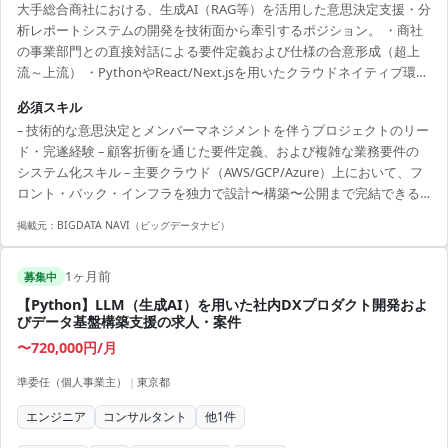
大手総合商社における、生成AI（RAG等）を活用した意思決定支援・分
析レポートシステムの開発を技術面から牽引するポジション。 ・商社
の事業部門との直接対話による要件定義および仕様の合意形成（超上
流～上流） ・PythonやReact/Next.jsを用いたクラウドネイティブ環境
でのアーキテクチャ設計およびスクラッチ開発リード ・開発メンバー
必須スキル
への技術指導、およびPython/React双方の高度なコードレビュー ・最
– 技術的な意思決定とメンバーマネジメントを伴うプロジェクトのリー
新のAIツール・AIエージェント（Devin等）を活用した、次世代開発プ
ド・完遂経験 – 顧客折衝を通じた要件定義、および複雑な業務要件の
ロセスの構築・推進
システム化スキル – 主要クラウド（AWS/GCP/Azure）上において、フ
ロント・バック・インフラを独力で設計〜構築〜公開まで完結できる
フルスタックな技術力 – PythonおよびReact双方における、品質・保守
掲載元：
BIGDATA NAVI（ビッグデータナビ）
性・性能を考慮した精緻なコードレビュー経験 – 抽象的な要望を具体
化し、複数のステークホルダーと円滑に調整できる高いビジネスコミ
1ヶ月前
ュニケーション能力
募集中
【Python】LLM（生成AI）を用いた社内DXプロダクト開発およ
びデータ基盤構築支援の求人・案件
〜720,000円/月
準委任（個人事業主）
|
東京都
エンジニア
コンサルタント
他
1
件