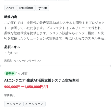
Azure
Terraform
Python
職務内容
この案件では、次世代の音声認識SaaSシステムを開発するプロジェク
トに参画していただきます。プロジェクトはフルリモートで行われ、
柔軟な勤務環境を提供します。システム設計からインフラ構築、AI技
術を駆使したソリューションの実装まで、幅広い工程でのスキルを活
かせる場面が豊富です。使用される言語は主にPythonやTerraform
必須スキル
で、モダンなクラウド技術（Azure、AKS）などを積極的に活用してい
・Python
ます。技術的な成長も追求しやすく、これからのAI市場に特化したキ
ャリア形成に最適な環境です。各工程における専門的な知識を持つチ
掲載元：
セルワークフリーランス
ームメンバーと協力し、エキサイティングなプロジェクトを共に推進
する方を募集しています。大規模なプロジェクトへの...
1ヶ月前
募集中
AIエンジニア 生成AI活用支援システム実装牽引
900,000円〜1,050,000円/月
業務委託
エンジニア
AIエンジニア