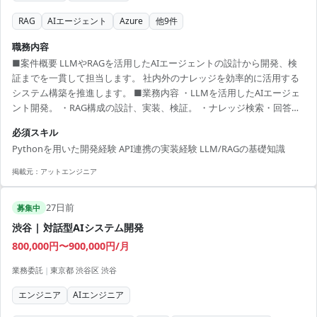
RAG
AIエージェント
Azure
他
9
件
職務内容
■案件概要 LLMやRAGを活用したAIエージェントの設計から開発、検
証までを一貫して担当します。 社内外のナレッジを効率的に活用する
システム構築を推進します。 ■業務内容 ・LLMを活用したAIエージェ
ント開発。 ・RAG構成の設計、実装、検証。 ・ナレッジ検索・回答生
成機能の開発。 ・プロンプト設計およびチューニング。 ・API連携お
必須スキル
よび外部システム連携。 ■開発環境 Python, OpenAI API, Azure
Pythonを用いた開発経験 API連携の実装経験 LLM/RAGの基礎知識
OpenAI, LangChain, LlamaIndex, ベクトルDB
掲載元：
アットエンジニア
27日前
募集中
渋谷 | 対話型AIシステム開発
800,000円〜900,000円/月
業務委託
|
東京都 渋谷区 渋谷
エンジニア
AIエンジニア