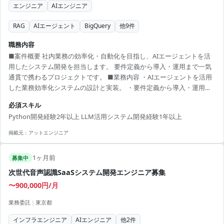
エンジニア
AIエンジニア
RAG
AIエージェント
BigQuery
他
9
件
職務内容
■案件概要 社内業務の効率化・自動化を目指し、AIエージェントを活
用したシステム開発を担当します。 要件定義から導入・運用まで一気
通貫で携わるプロジェクトです。 ■業務内容 ・AIエージェントを活用
した業務効率化システムの設計と実装。 ・要件定義から導入・運用ま
での一貫した自動化プロセスの推進。 ・AIデータプラットフォームの
必須スキル
アーキテクチャ設計と実装。 ■開発環境 Python, LLM, BigQuery,
Python開発経験2年以上 LLM活用システム開発経験1年以上
Snowflake, Redshift
掲載元：
アットエンジニア
1ヶ月前
募集中
次世代音声認識SaaSシステム開発エンジニア募集
〜900,000円/月
業務委託
|
東京都
インフラエンジニア
AIエンジニア
他
2
件