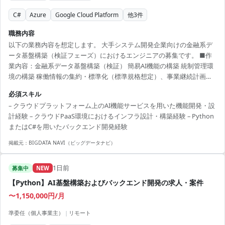
C#
Azure
Google Cloud Platform
他
3
件
職務内容
以下の業務内容を想定します。 大手システム開発企業向けの金融系デ
ータ基盤構築（検証フェーズ）におけるエンジニアの募集です。 ■作
業内容：金融系データ基盤構築（検証） 簡易AI機能の構築 統制管理環
境の構築 稼働情報の集約・標準化（標準規格想定）、事業継続計画の
検討 ローコード開発基盤の環境設計見直し データウェアハウス：管理
必須スキル
アプリケーション、AI機能開発、外部ストレージ連携、事業継続計画
– クラウドプラットフォーム上のAI機能サービスを用いた機能開発・設
の検討 上記を支えるクラウド基盤（PaaS）活用 ■体制想定 プロジェク
計経験 – クラウドPaaS環境におけるインフラ設計・構築経験 – Python
ト管理：クライアント側にて対応想定 以下の要員募集を行います。 1)
またはC#を用いたバックエンド開発経験
AI基盤エンジニア（クラウド（AWS/GCP/Azure等））1名 2) データウ
ェアハウス管理・設計...
掲載元：
BIGDATA NAVI（ビッグデータナビ）
1日前
募集中
NEW
【Python】AI基盤構築およびバックエンド開発の求人・案件
〜1,150,000円/月
準委任（個人事業主）
|
リモート