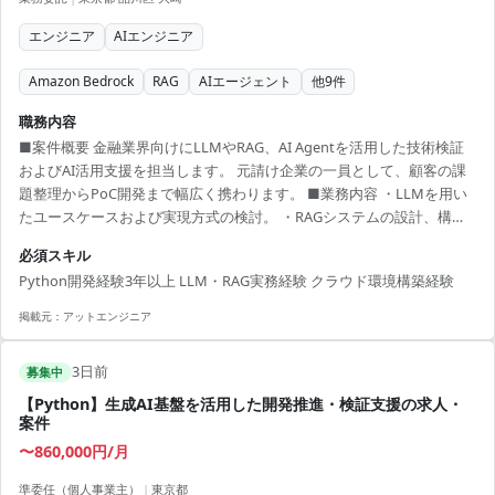
エンジニア
AIエンジニア
Amazon Bedrock
RAG
AIエージェント
他
9
件
職務内容
■案件概要 金融業界向けにLLMやRAG、AI Agentを活用した技術検証
およびAI活用支援を担当します。 元請け企業の一員として、顧客の課
題整理からPoC開発まで幅広く携わります。 ■業務内容 ・LLMを用い
たユースケースおよび実現方式の検討。 ・RAGシステムの設計、構
築、精度検証。 ・AI Agentを活用した技術検証およびプロトタイプ開
必須スキル
発。 ・Pythonを用いた検証用アプリケーション、API開発。 ・AWS環
Python開発経験3年以上 LLM・RAG実務経験 クラウド環境構築経験
境でのAI基盤および検証環境の構築。 ■開発環境 Python, AWS, LLM,
RAG, AI Agent
掲載元：
アットエンジニア
3日前
募集中
【Python】生成AI基盤を活用した開発推進・検証支援の求人・
案件
〜860,000円/月
準委任（個人事業主）
|
東京都