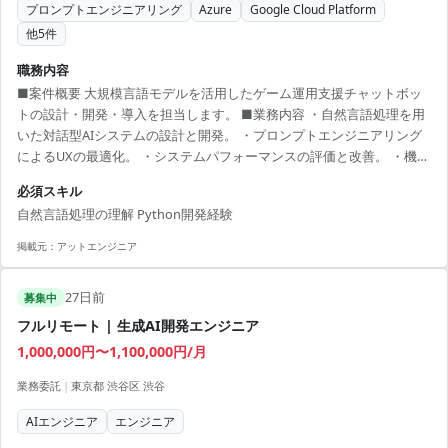
プロンプトエンジニアリング
Azure
Google Cloud Platform
他
5
件
職務内容
■案件概要 大規模言語モデルを活用したゲーム運用支援チャットボッ
トの設計・開発・導入を担当します。 ■業務内容 ・自然言語処理を用
いた対話型AIシステムの設計と開発。 ・プロンプトエンジニアリング
によるUXの最適化。 ・システムパフォーマンスの評価と改善。 ・機械
学習モデルの運用とデータセットの構築。 ■開発環境 Python,
必須スキル
TensorFlow, Keras, PyTorch, AWS, GCP, Azure
自然言語処理の理解 Python開発経験
掲載元：
アットエンジニア
27日前
募集中
フルリモート | 生成AI開発エンジニア
1,000,000円〜1,100,000円/月
業務委託
|
東京都 渋谷区 渋谷
AIエンジニア
エンジニア