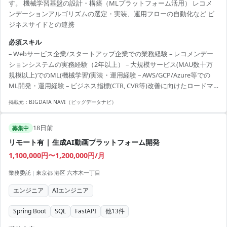
す。 機械学習基盤の設計・構築（MLプラットフォーム活用） レコメ
ンデーションアルゴリズムの選定・実装、運用フローの自動化など ビ
ジネスサイドとの連携
必須スキル
– Webサービス企業/スタートアップ企業での業務経験 – レコメンデー
ションシステムの実務経験（2年以上） – 大規模サービス(MAU数十万
規模以上)でのML(機械学習)実装・運用経験 – AWS/GCP/Azure等での
ML開発・運用経験 – ビジネス指標(CTR, CVR等)改善に向けたロードマ
ップ策定・実行経験 – Webサービス企業またはスタートアップでの実
掲載元：
BIGDATA NAVI（ビッグデータナビ）
務経験（2年以上）
18日前
募集中
リモート有 | 生成AI動画プラットフォーム開発
1,100,000円〜1,200,000円/月
業務委託
|
東京都 港区 六本木一丁目
エンジニア
AIエンジニア
Spring Boot
SQL
FastAPI
他
13
件