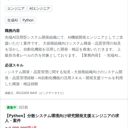
エンジニア
AIエンジニア
生成AI
Python
職務内容
先端AI活用型システム開発組織にて、AI機能開発エンジニアとしてご支
援いただく案件です。 大規模組織向けシステム構築・品質管理の知見
を活かし、自動化機能を活用した開発・検証を推進いただきます。 上
級担当者レベルの方を対象としております。 【業務内容】 ・先端AI活
用型システム開発組織におけるAI機能開発支援
必須スキル
– システム開発・品質管理に関する知見 – 大規模組織向けのシステム開
発・品質管理経験 – AI自動化機能の活用スキル – 開発支援ツールを利用
した構築・検証経験
掲載元：
BIGDATA NAVI（ビッグデータナビ）
3日前
募集中
【Python】分散システム環境向け研究開発支援エンジニアの求
人・案件
〜1,000,000円/月