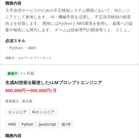
職務内容
大手決済サービスのための不正検知システム開発において、AIエンジ
ニアとして参画します。 AI・機械学習を活用し、不正決済検知の精度
向上を目指します。 開発にはPythonとAWS環境を使用し、顧客への提
案や報告にも関与します。 チームは技術専門の開発寄りと、コミュニ
ケーションを重視した顧客対応の2つに分かれており、自発的に動ける
必須スキル
人材を歓迎します。 金融業界のプロジェクト経験が豊富で、将来的に
・Python ・AWS
データサイエンス分野へのキャリアアップを視野に入れている方には
絶好の機会です。 【アピールポイント】 ・PythonとAWSを活用した最
掲載元：
セルワークフリーランス
先端のAIプロジェクトで技術力を磨けます ・金融業界の大規模プロジ
ェクトに携わり、豊富な実...
1ヶ月前
募集中
生成AI技術を駆使したLLMプロンプトエンジニア
800,000円〜900,000円/月
業務委託
|
東京都
エンジニア
AIエンジニア
AWS
Python
JavaScript
他
1
件
職務内容