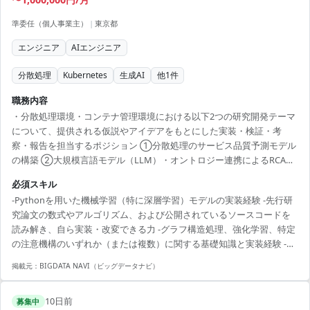
準委任（個人事業主）
|
東京都
エンジニア
AIエンジニア
分散処理
Kubernetes
生成AI
他
1
件
職務内容
・分散処理環境・コンテナ管理環境における以下2つの研究開発テーマ
について、提供される仮説やアイデアをもとにした実装・検証・考
察・報告を担当するポジション ①分散処理のサービス品質予測モデル
の構築 ②大規模言語モデル（LLM）・オントロジー連携によるRCA手
法の構築 ・期待すること：立案された仮説をスピーディーに実装し、
必須スキル
関係者と密に連携を取りながら、検証サイクルを回すこと 【作業内
-Pythonを用いた機械学習（特に深層学習）モデルの実装経験 -先行研
容】 ・提供された仮説やアイデアのコードベースへの落とし込み ・先
究論文の数式やアルゴリズム、および公開されているソースコードを
行研究論文の数式・アルゴリズムや既存ソースコードの理解、および
読み解き、自ら実装・改変できる力 -グラフ構造処理、強化学習、特定
それらの改変・実装追加 ・機械学習モデル（グラフ構造処理、強化学
の注意機構のいずれか（または複数）に関する基礎知識と実装経験 -実
習、各種機構等）や損失関数の実装、特徴量加工、データ拡張、パ...
装したコードの意図や検証結果を、チームメンバーに対して分かりや
掲載元：
BIGDATA NAVI（ビッグデータナビ）
すく論理的に説明できるコミュニケーション能力
10日前
募集中