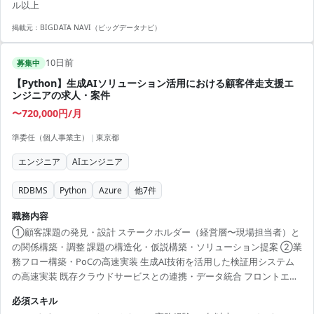
ル以上
掲載元：
BIGDATA NAVI（ビッグデータナビ）
10日前
募集中
【Python】生成AIソリューション活用における顧客伴走支援エ
ンジニアの求人・案件
〜720,000円/月
準委任（個人事業主）
|
東京都
エンジニア
AIエンジニア
RDBMS
Python
Azure
他
7
件
職務内容
➀顧客課題の発見・設計 ステークホルダー（経営層〜現場担当者）と
の関係構築・調整 課題の構造化・仮説構築・ソリューション提案 ➁業
務フロー構築・PoCの高速実装 生成AI技術を活用した検証用システム
の高速実装 既存クラウドサービスとの連携・データ統合 フロントエン
ドからバックエンドに及ぶ実装対応 ➂本番導入・伴走支援 本番導入の
必須スキル
技術支援・運用設計 セキュリティ・コンプライアンス要件への対応 導