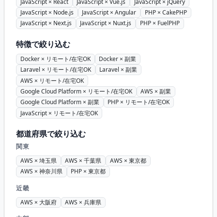
JavaScript × React
JavaScript × Vue.js
JavaScript × jQuery
JavaScript × Node.js
JavaScript × Angular
PHP × CakePHP
JavaScript × Next.js
JavaScript × Nuxt.js
PHP × FuelPHP
特徴で絞り込む
Docker × リモート/在宅OK
Docker × 副業
Laravel × リモート/在宅OK
Laravel × 副業
AWS × リモート/在宅OK
Google Cloud Platform × リモート/在宅OK
AWS × 副業
Google Cloud Platform × 副業
PHP × リモート/在宅OK
JavaScript × リモート/在宅OK
都道府県で絞り込む
関東
AWS × 埼玉県
AWS × 千葉県
AWS × 東京都
AWS × 神奈川県
PHP × 東京都
近畿
AWS × 大阪府
AWS × 兵庫県