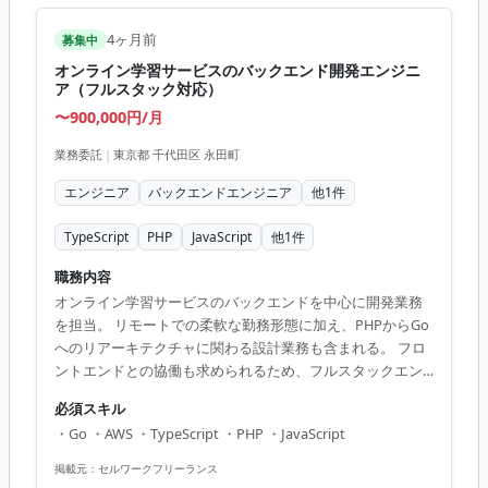
4ヶ月前
募集中
オンライン学習サービスのバックエンド開発エンジニ
ア（フルスタック対応）
〜900,000円/月
業務委託
|
東京都 千代田区 永田町
エンジニア
バックエンドエンジニア
他
1
件
TypeScript
PHP
JavaScript
他
1
件
職務内容
オンライン学習サービスのバックエンドを中心に開発業務
を担当。 リモートでの柔軟な勤務形態に加え、PHPからGo
へのリアーキテクチャに関わる設計業務も含まれる。 フロ
ントエンドとの協働も求められるため、フルスタックエン
ジニアとして活躍の場が広がる。 ■ 業務内容 - バックエン
必須スキル
ド開発全般 - フロントエンドのサポート業務 - システムのリ
・Go ・AWS ・TypeScript ・PHP ・JavaScript
アーキテクチャ - ソフトウェア設計・アーキテクチャ設計
【アピールポイント】 - モダンな開発環境でスキルアップが
掲載元：
セルワークフリーランス
可能 - 数十万人が利用する大規模プロジェクトに参画 - 少数