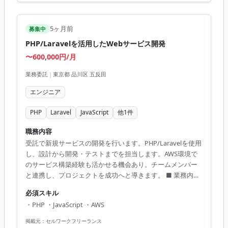
精鋭のチームで裁量を持って働ける - AIコーディングツール
により効率的な開発が可能 - リ...
5ヶ月前
募集中
PHP/Laravelを活用したWebサービス開発
〜600,000円/月
業務委託
|
東京都 品川区 五反田
エンジニア
PHP
Laravel
JavaScript
他
1
件
職務内容
受託で新規サービスの開発を行います。PHP/Laravelを使用
し、設計から開発・テストまでを担当します。AWS環境で
のサービス構築経験も活かせる機会あり。チームメンバー
と連携し、プロジェクトを成功へと導きます。 ■ 業務内容
- 新規WEBサービスの設計、開発、テスト - システム設計や
必須スキル
インフラ構築といった技術業務全般 - プロジェクトの進行管
・PHP ・JavaScript ・AWS
理とステークホルダーとの調整 【アピールポイント】 - ス
キル次第でリモート勤務が可能 - チームでの開発により、ス
掲載元：
セルワークフリーランス