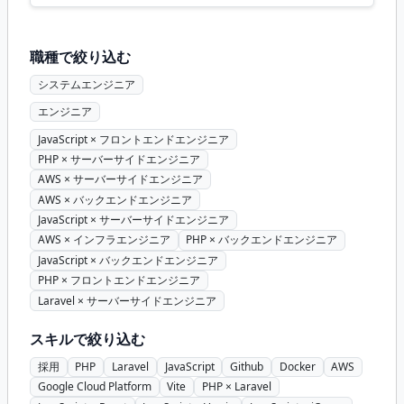
キルアップの機会あり - PHP(Laravel)の専門性を活かせる案
件 - AWSなどのクラウド技術を経験・学べる - 一部リモート
勤務で柔軟な働き...
職種で絞り込む
システムエンジニア
エンジニア
JavaScript × フロントエンドエンジニア
PHP × サーバーサイドエンジニア
AWS × サーバーサイドエンジニア
AWS × バックエンドエンジニア
JavaScript × サーバーサイドエンジニア
AWS × インフラエンジニア
PHP × バックエンドエンジニア
JavaScript × バックエンドエンジニア
PHP × フロントエンドエンジニア
Laravel × サーバーサイドエンジニア
スキルで絞り込む
採用
PHP
Laravel
JavaScript
Github
Docker
AWS
Google Cloud Platform
Vite
PHP × Laravel