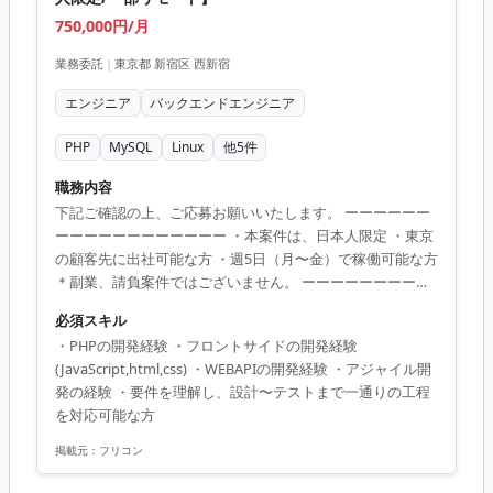
750,000円/月
業務委託
|
東京都 新宿区 西新宿
エンジニア
バックエンドエンジニア
PHP
MySQL
Linux
他
5
件
職務内容
下記ご確認の上、ご応募お願いいたします。 ーーーーーー
ーーーーーーーーーーーー ・本案件は、日本人限定 ・東京
の顧客先に出社可能な方 ・週5日（月〜金）で稼働可能な方
＊副業、請負案件ではございません。 ーーーーーーーーー
ーーーーーーーーー ・会員向けサービスのバックエンドエ
必須スキル
ンジニアを募集致します。 ・新規サービス、会員向けボバ
・PHPの開発経験 ・フロントサイドの開発経験
イルアプリのバックエンド側(管理画面、WEB API、バッチ)
(JavaScript,html,css) ・WEBAPIの開発経験 ・アジャイル開
の開発をお任せする予定です。 週5日、リモート
発の経験 ・要件を理解し、設計〜テストまで一通りの工程
を対応可能な方
掲載元：
フリコン