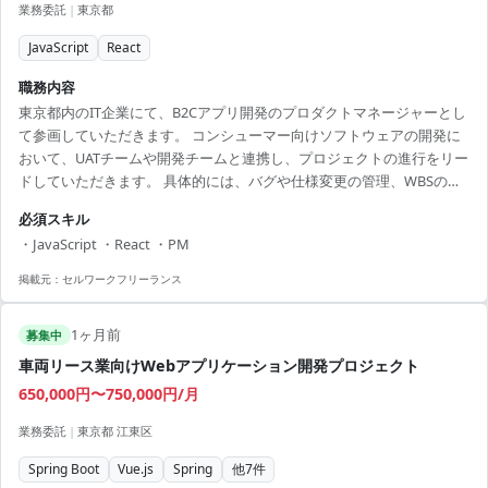
業務委託
|
東京都
JavaScript
React
職務内容
東京都内のIT企業にて、B2Cアプリ開発のプロダクトマネージャーとし
て参画していただきます。 コンシューマー向けソフトウェアの開発に
おいて、UATチームや開発チームと連携し、プロジェクトの進行をリー
ドしていただきます。 具体的には、バグや仕様変更の管理、WBSの作
成、進捗管理を行い、開発プロセス全体を管理します。特にUX設計や
必須スキル
要件定義に関するプロジェクト経験を活かし、プロダクトの品質向上
・JavaScript ・React ・PM
に貢献してください。 【アピールポイント】 ・英語力を活かしてグロ
ーバルな環境で働けます ・UX設計から開発まで、一貫してプロジェク
掲載元：
セルワークフリーランス
ト管理を経験できます ・チームの中核として、プロジェクトの成功に
貢献する機会があります ・現場では...
1ヶ月前
募集中
車両リース業向けWebアプリケーション開発プロジェクト
650,000円〜750,000円/月
業務委託
|
東京都 江東区
Spring Boot
Vue.js
Spring
他
7
件