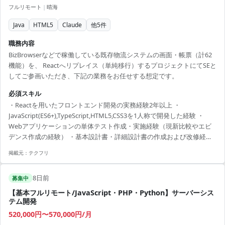
フルリモート
|
晴海
Java
HTML5
Claude
他
5
件
職務内容
BizBrowserなどで稼働している既存物流システムの画面・帳票（計62
機能）を、 Reactへリプレイス（単純移行）するプロジェクトにてSEと
してご参画いただき、下記の業務をお任せする想定です。
必須スキル
・Reactを用いたフロントエンド開発の実務経験2年以上 ・
JavaScript(ES6+),TypeScript,HTML5,CSS3を1人称で開発した経験 ・
Webアプリケーションの単体テスト作成・実施経験（現新比較やエビ
デンス作成の経験） ・基本設計書・詳細設計書の作成および改修経験
・配下メンバーのスケジュール管理経験
掲載元：
テクフリ
8日前
募集中
【基本フルリモート/JavaScript・PHP・Python】サーバーシス
テム開発
520,000円〜570,000円/月