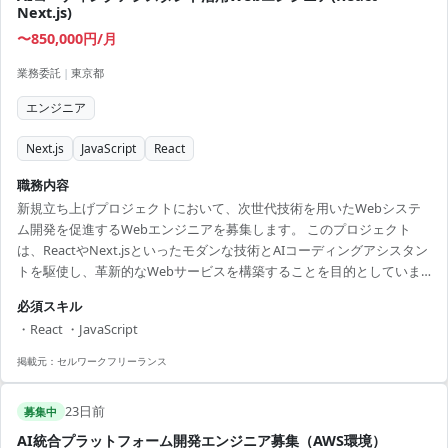
Next.js)
〜850,000円/月
業務委託
|
東京都
エンジニア
Next.js
JavaScript
React
職務内容
新規立ち上げプロジェクトにおいて、次世代技術を用いたWebシステ
ム開発を促進するWebエンジニアを募集します。 このプロジェクト
は、ReactやNext.jsといったモダンな技術とAIコーディングアシスタン
トを駆使し、革新的なWebサービスを構築することを目的としていま
す。 エンジニアは要件定義から設計・実装・テストまでを担当し、チ
必須スキル
ームの中心として活躍することを期待されています。 約5～10名の精鋭
・React ・JavaScript
チームで、柔軟な働き方と共にスキルアップの機会を提供します。 AI
技術に興味があり、常に技術革新を追求する姿勢のあるエンジニアに
掲載元：
セルワークフリーランス
最適な案件です。 【アピールポイント】 ・AI技術を駆使し、革新的な
開発環境でエンジニアとし...
23日前
募集中
AI統合プラットフォーム開発エンジニア募集（AWS環境）