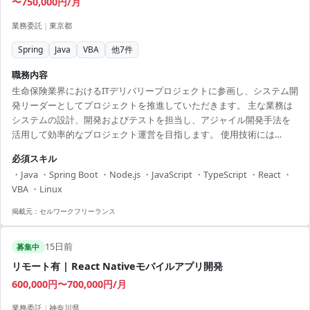
〜750,000円/月
業務委託
|
東京都
Spring
Java
VBA
他
7
件
職務内容
生命保険業界におけるITデリバリープロジェクトに参画し、システム開
発リーダーとしてプロジェクトを推進していただきます。 主な業務は
システムの設計、開発およびテストを担当し、アジャイル開発手法を
活用して効率的なプロジェクト運営を目指します。 使用技術には
Java、Spring Boot、Node.js、JavaScript、TypeScript、React、
必須スキル
Next.jsが含まれます。 プロジェクトはIT環境の統合と効率化を目的と
・Java ・Spring Boot ・Node.js ・JavaScript ・TypeScript ・React ・
しており、保険に特化した知識を活かしてITプロジェクトに貢献できる
VBA ・Linux
方をお待ちしております。 また、日本語と英語のバイリンガルスキル
も歓迎されます。 【アピールポイント】 ・多様な技術環境でス...
掲載元：
セルワークフリーランス
15日前
募集中
リモート有 | React Nativeモバイルアプリ開発
600,000円〜700,000円/月
業務委託
|
神奈川県