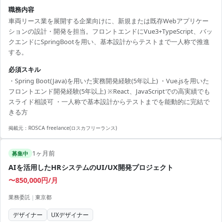
職務内容
車両リース業を展開する企業向けに、新規または既存Webアプリケー
ションの設計・開発を担当。フロントエンドにVue3+TypeScript、バッ
クエンドにSpringBootを用い、基本設計からテストまで一人称で推進
する。
必須スキル
・Spring Boot(Java)を用いた実務開発経験(5年以上) ・Vue.jsを用いた
フロントエンド開発経験(5年以上) ※React、JavaScriptでの高実績でも
スライド相談可 ・一人称で基本設計からテストまでを能動的に完結で
きる方
掲載元：
ROSCA freelance(ロスカフリーランス)
1ヶ月前
募集中
AIを活用したHRシステムのUI/UX開発プロジェクト
〜850,000円/月
業務委託
|
東京都
デザイナー
UXデザイナー