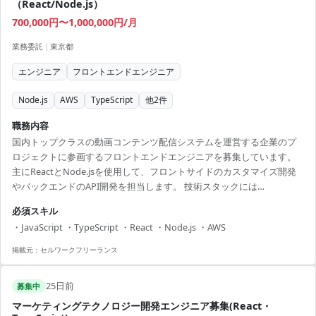
（React/Node.js）
700,000円〜1,000,000円/月
業務委託
|
東京都
エンジニア
フロントエンドエンジニア
Node.js
AWS
TypeScript
他
2
件
職務内容
国内トップクラスの動画コンテンツ配信システムを運営する企業のプ
ロジェクトに参画するフロントエンドエンジニアを募集しています。
主にReactとNode.jsを使用して、フロントサイドのカスタマイズ開発
やバックエンドのAPI開発を担当します。 技術スタックには
TypeScript、Express、AWSなども含まれ、モダンな開発環境で技術を
必須スキル
磨く絶好の機会です。 プロジェクトの進行や設計、実装からテストま
・JavaScript ・TypeScript ・React ・Node.js ・AWS
で幅広い役割を担い、チーム一丸となって成長できる環境です。 フロ
ントエンドエンジニアとしてキャリアを深めたい方に最適です。 【ア
掲載元：
セルワークフリーランス
ピールポイント】 ・直近の技術を使用した開発環境でスキルアップが
可能です。 ・大手企業と...
25日前
募集中
マーケティングテクノロジー開発エンジニア募集(React・