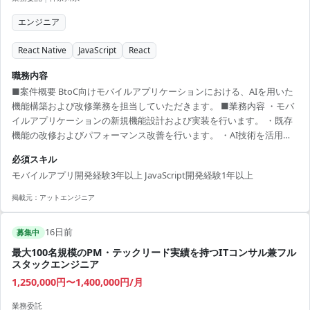
エンジニア
React Native
JavaScript
React
職務内容
■案件概要 BtoC向けモバイルアプリケーションにおける、AIを用いた
機能構築および改修業務を担当していただきます。 ■業務内容 ・モバ
イルアプリケーションの新規機能設計および実装を行います。 ・既存
機能の改修およびパフォーマンス改善を行います。 ・AI技術を活用し
た機能の要件定義および実装を行います。 ・開発チームと連携し、円
必須スキル
滑なプロジェクト推進を支援します。 ■開発環境 React Native,
モバイルアプリ開発経験3年以上 JavaScript開発経験1年以上
JavaScript
掲載元：
アットエンジニア
16日前
募集中
最大100名規模のPM・テックリード実績を持つITコンサル兼フル
スタックエンジニア
1,250,000円〜1,400,000円/月
業務委託