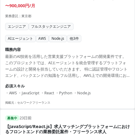
〜900,000円/月
業務委託
|
東京都
エンジニア
フルスタックエンジニア
AIエージェント
AWS
Node.js
他
3
件
職務内容
最新のAI技術を活用した営業支援プラットフォームの開発案件です。
このプロジェクトでは、AIエージェントを統合管理するプラットフォ
ームの設計と開発を担当していただきます。 特に認証管理やフロント
エンド、バックエンドの知識をフル活用し、AWS上での開発環境にお
ける業務を担当していただきます。 プロジェクトは複数チームによる
必須スキル
共同開発であり、高度な技術スキルが求められます。 また、サービス
・AWS ・JavaScript ・React ・Python ・Node.js
のアーキテクチャ設計やAPI開発経験を活かして挑戦できる重要なポジ
ションです。 フルリモートが可能であり、働く時間にも柔軟性があり
掲載元：
セルワークフリーランス
ます。 今後のキャリアとしては、AI技術を活かしたプロジェクトリー
ド経験を積む絶好の機会です。 最新技術...
23日前
募集中
【JavaScript/React.js】求人マッチングプラットフォームにおけ
るフロントエンドの業務委託案件・フリーランス求人