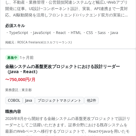
し、不動産・業務管理・公営競技関連システムなど幅広いWebアプリ
開発に従事。UI設計~コンポーネント設計、実装、API連携まで一貫対
応。AI駆動開発を活用しフロントエンド/バックエンド双方の実装に従
事。
必須スキル
・TypeScript ・JavaScript ・React ・HTML ・CSS ・Sass ・Java
掲載元：
ROSCA freelance(ロスカフリーランス)
1ヶ月前
募集中
金融システムの基盤更改プロジェクトにおける設計リーダー
（Java・React）
〜750,000円/月
業務委託
|
東京都
COBOL
Java
プロジェクトマネジメント
他
2
件
職務内容
2026年8月から開始する金融システムの基盤更改プロジェクトで設計リ
ーダーとしてご活躍いただきます。証券分野における既存システムを
最新のWebベースへ移行するプロジェクトで、ReactやJavaを用いたモ