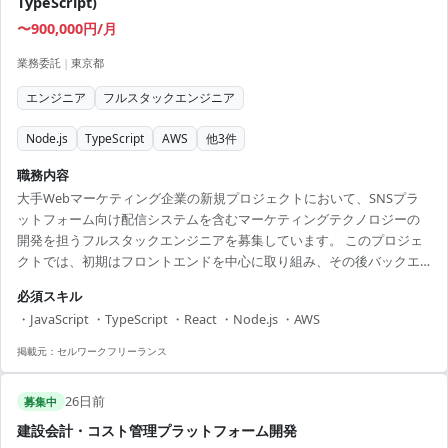
TypeScript)
〜900,000円/月
業務委託
|
東京都
エンジニア
フルスタックエンジニア
Node.js
TypeScript
AWS
他
3
件
職務内容
大手Webマーケティング企業の新規プロジェクトにおいて、SNSプラ
ットフォーム向け配信システムを含むマーケティングテクノロジーの
開発を担うフルスタックエンジニアを募集しています。 このプロジェ
クトでは、初期はフロントエンドを中心に取り組み、その後バックエ
ンドやインフラについてもスキルを磨ける環境があります。 アジャイ
必須スキル
ルな開発手法を用いており、コードレビューを通じてチームメンバー
・JavaScript ・TypeScript ・React ・Node.js ・AWS
と密に協力しながら進めます。 市場分析やデジタルマーケティングの
知識を背景に、モダンな技術導入を楽しむことができ、業界でのキャ
掲載元：
セルワークフリーランス
リアを更に広げるチャンスです。 フルリモートでの勤務が可能です
が、月に一度の出社日には渋谷の開発拠点に集まり、直接顔を合...
26日前
募集中
建設会計・コスト管理プラットフォーム開発