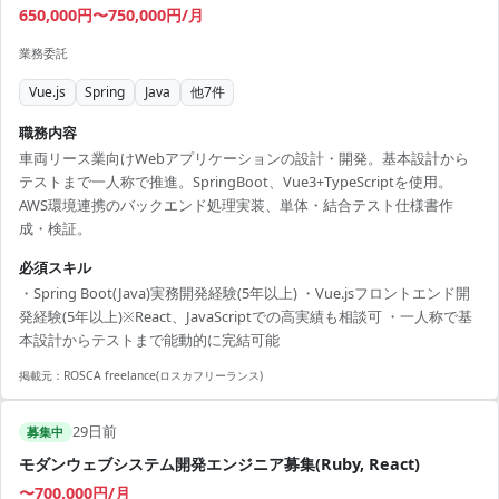
650,000円〜750,000円/月
業務委託
Vue.js
Spring
Java
他
7
件
職務内容
車両リース業向けWebアプリケーションの設計・開発。基本設計から
テストまで一人称で推進。SpringBoot、Vue3+TypeScriptを使用。
AWS環境連携のバックエンド処理実装、単体・結合テスト仕様書作
成・検証。
必須スキル
・Spring Boot(Java)実務開発経験(5年以上) ・Vue.jsフロントエンド開
発経験(5年以上)※React、JavaScriptでの高実績も相談可 ・一人称で基
本設計からテストまで能動的に完結可能
掲載元：
ROSCA freelance(ロスカフリーランス)
29日前
募集中
モダンウェブシステム開発エンジニア募集(Ruby, React)
〜700,000円/月