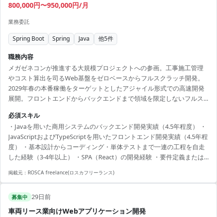
800,000円〜950,000円/月
業務委託
Spring Boot
Spring
Java
他
5
件
職務内容
メガゼネコンが推進する大規模プロジェクトへの参画。工事施工管理
やコスト算出を司るWeb基盤をゼロベースからフルスクラッチ開発。
2029年春の本番稼働をターゲットとしたアジャイル形式での高速開発
展開。フロントエンドからバックエンドまで領域を限定しないフルス
タックな立ち回り。基本設計フェーズから結合テストまで担当。
必須スキル
・Javaを用いた商用システムのバックエンド開発実績（4.5年程度） ・
JavaScriptおよびTypeScriptを用いたフロントエンド開発実績（4.5年程
度） ・基本設計からコーディング・単体テストまで一連の工程を自走
した経験（3-4年以上） ・SPA（React）の開発経験 ・要件定義または
基本設計〜テストまで一貫したプロジェクトの経験 ・チーム規模の大
掲載元：
ROSCA freelance(ロスカフリーランス)
きいメガプロジェクトへの参画実績 ・アジャイル手法での開発経験
29日前
募集中
車両リース業向けWebアプリケーション開発