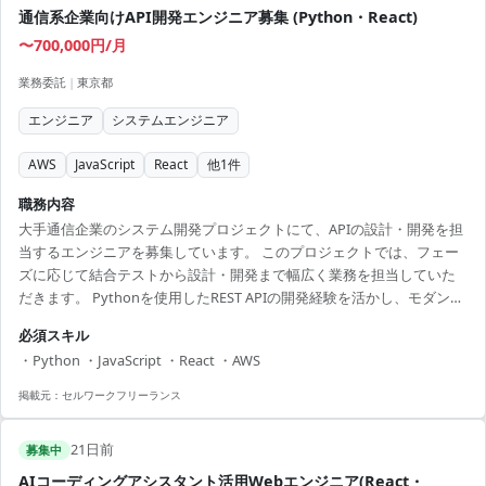
通信系企業向けAPI開発エンジニア募集 (Python・React)
〜700,000円/月
業務委託
|
東京都
エンジニア
システムエンジニア
AWS
JavaScript
React
他
1
件
職務内容
大手通信企業のシステム開発プロジェクトにて、APIの設計・開発を担
当するエンジニアを募集しています。 このプロジェクトでは、フェー
ズに応じて結合テストから設計・開発まで幅広く業務を担当していた
だきます。 Pythonを使用したREST APIの開発経験を活かし、モダンな
フロントエンド技術であるReactを用いた設計・実装を行います。 ま
必須スキル
た、コンテナ化された環境での開発・運用業務もございます。 現場は
・Python ・JavaScript ・React ・AWS
リモートワークを基本としますが、必要に応じてオフィスでの作業も
あります。 【アピールポイント】 ・最先端技術に触れられる大規模プ
掲載元：
セルワークフリーランス
ロジェクト ・リモートワーク中心で柔軟な働き方を実現 ・スキルと経
験に応じて報酬が見合った内容
21日前
募集中
AIコーディングアシスタント活用Webエンジニア(React・