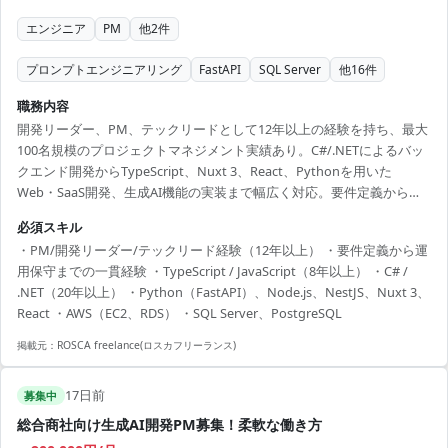
エンジニア
PM
他
2
件
プロンプトエンジニアリング
FastAPI
SQL Server
他
16
件
職務内容
開発リーダー、PM、テックリードとして12年以上の経験を持ち、最大
100名規模のプロジェクトマネジメント実績あり。C#/.NETによるバッ
クエンド開発からTypeScript、Nuxt 3、React、Pythonを用いた
Web・SaaS開発、生成AI機能の実装まで幅広く対応。要件定義から運
用保守まで技術とマネジメントの両面でプロジェクトを推進。DDDや
必須スキル
CQRSを取り入れたシステム設計・開発、OpenAI APIを活用した生成AI
・PM/開発リーダー/テックリード経験（12年以上） ・要件定義から運
機能の設計・実装、レガシーシステムのモダナイズや新規SaaS開発の
用保守までの一貫経験 ・TypeScript / JavaScript（8年以上） ・C# /
立ち上げも担当。
.NET（20年以上） ・Python（FastAPI）、Node.js、NestJS、Nuxt 3、
React ・AWS（EC2、RDS） ・SQL Server、PostgreSQL
掲載元：
ROSCA freelance(ロスカフリーランス)
17日前
募集中
総合商社向け生成AI開発PM募集！柔軟な働き方