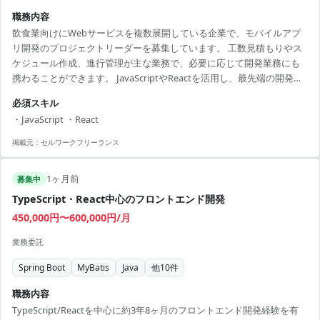
職務内容
飲食業向けにWebサービスを複数展開している企業で、モバイルアプ
リ開発のプロジェクトリーダーを募集しています。 工数見積もりやス
ケジュール作成、進行管理が主な業務で、必要に応じて開発業務にも
携わることができます。 JavaScriptやReactを活用し、最先端の開発環
境でスキルアップが可能です。 コミュニケーション力が高く、チーム
必須スキル
での調整を得意とする方に向いています。 将来的にはより大規模なプ
・JavaScript ・React
ロジェクトに参画する道もあります。 【アピールポイント】 ・フルリ
モートで柔軟な働き方が可能 ・将来のキャリアの幅を広げるチャンス
掲載元：
セルワークフリーランス
・最新技術環境でのスキルアップが可能 ・飲食業界の経験を活かせる
・少人数のチームで...
1ヶ月前
募集中
TypeScript・React中心のフロントエンド開発
450,000円〜600,000円/月
業務委託
Spring Boot
MyBatis
Java
他
10
件
職務内容
TypeScript/Reactを中心に約3年8ヶ月のフロントエンド開発経験を有