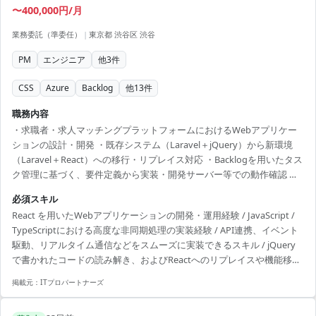
〜400,000円/月
業務委託（準委任）
|
東京都 渋谷区 渋谷
PM
エンジニア
他
3
件
CSS
Azure
Backlog
他
13
件
職務内容
・求職者・求人マッチングプラットフォームにおけるWebアプリケー
ションの設計・開発 ・既存システム（Laravel＋jQuery）から新環境
（Laravel＋React）への移行・リプレイス対応 ・Backlogを用いたタス
ク管理に基づく、要件定義から実装・開発サーバー等での動作確認 ・
将来的なLINE Messaging API等の外部API連携を見据えた新機能の追
必須スキル
加・拡張 ・AI生成コードの品質担保および速度遅延を考慮したパフォ
React を用いたWebアプリケーションの開発・運用経験 / JavaScript /
ーマンス最適化 【体制(人数/構成)】 ・プロジェクトメンバー：PM、
TypeScriptにおける高度な非同期処理の実装経験 / API連携、イベント
ワークフローサポート担当者、デザイナー兼プロジェクト担当者、フ
駆動、リアルタイム通信などをスムーズに実装できるスキル / jQuery
ロントエンジニア1名、バックエンドエンジニア2名 【開発フロー・
で書かれたコードの読み解き、およびReactへのリプレイスや機能移行
文...
への抵抗がないこと（現状の社内環境がjQueryとReact中心のため）。
掲載元：
ITプロパートナーズ