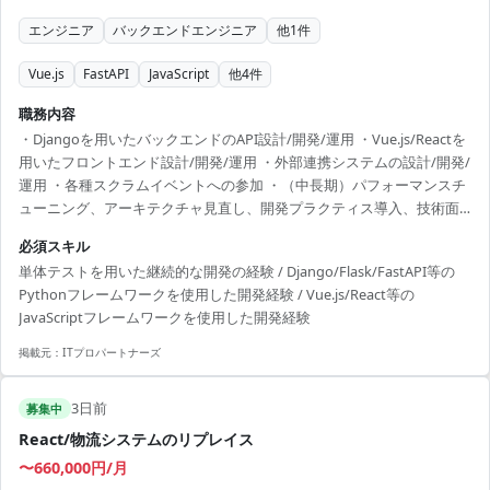
エンジニア
バックエンドエンジニア
他
1
件
Vue.js
FastAPI
JavaScript
他
4
件
職務内容
・Djangoを用いたバックエンドのAPI設計/開発/運用 ・Vue.js/Reactを
用いたフロントエンド設計/開発/運用 ・外部連携システムの設計/開発/
運用 ・各種スクラムイベントへの参加 ・（中長期）パフォーマンスチ
ューニング、アーキテクチャ見直し、開発プラクティス導入、技術面
からの組織・事業リード ※弁護士をはじめとするコンテンツチームと
必須スキル
協働
単体テストを用いた継続的な開発の経験 / Django/Flask/FastAPI等の
Pythonフレームワークを使用した開発経験 / Vue.js/React等の
JavaScriptフレームワークを使用した開発経験
掲載元：
ITプロパートナーズ
3日前
募集中
React/物流システムのリプレイス
〜660,000円/月