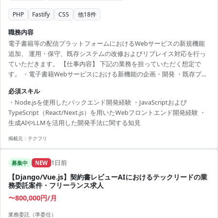
PHP
Fastify
CSS
他
18
件
職務内容
電子書籍等の配信プラットフォームにおけるWebサービスの新規機能
追加、 運用・保守、既存システムの改修およびリプレイス対応を行っ
ていただきます。 【仕事内容】 下記の業務を担っていただく想定で
す。 ・電子書籍Webサービスにおける新機能の企画・開発 ・既存プラ
ットフォームの保守および運用管理 ・既存Webシステムの改修ならび
必須スキル
に最新構成への入れ替え ※詳細は面談時にお伝えします。 開発環境 プ
・Node.jsを使用したバックエンド開発経験 ・JavaScriptおよび
ロジェクト管理ツール：JIRA、Confluence、Backlog SCM：GitHub
TypeScript（React/Next.js）を用いたWebフロントエンド開発経験 ・
Cloud チャットツール：Slack フロントエンド：HTML、CSS、
生成AIやLLMを活用した開発手法に関する知見
JavaScript、TypeScript、React、Next.js、f...
掲載元：
テクフリ
1日前
募集中
NEW
【Django/Vue.js】契約書レビューAIにおけるテックリードの業
務委託案件・フリーランス求人
〜800,000円/月
業務委託（準委任）