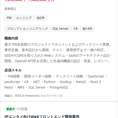
業務委託
PM
エンジニア
他
2
件
プロンプトエンジニアリング
SQL Server
C#
他
14
件
職務内容
最大100名規模のプロジェクトマネジメントおよびテックリード業務。
要件定義、基本設計から開発、テスト、運用保守まで一連の対応。
DDDやCQRSを取り入れたWebシステム・SaaSのアーキテクチャ設計・
開発。OpenAI API等を活用した生成AI機能の設計・実装。レガシーシ
ステムのモダナイズおよび新規SaaS開発の立ち上げ・推進。
必須スキル
・PM経験 ・開発リーダー経験 ・テックリード経験 ・TypeScript ・
JavaScript ・C# ・.NET ・Python ・Node.js ・NestJS ・Nuxt 3 ・
React ・AWS ・SQL Server ・PostgreSQL
掲載元：
ROSCA freelance(ロスカフリーランス)
11日前
募集中
IPエンタメ向けWebフロントエンド開発案件