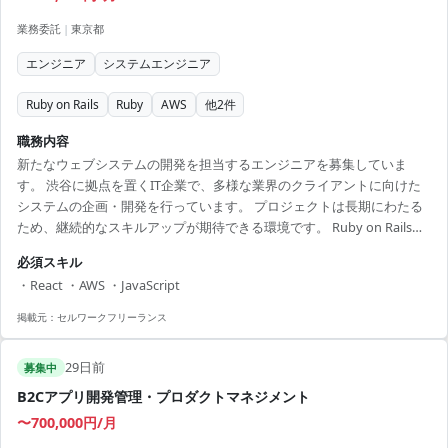
業務委託
|
東京都
エンジニア
システムエンジニア
Ruby on Rails
Ruby
AWS
他
2
件
職務内容
新たなウェブシステムの開発を担当するエンジニアを募集していま
す。 渋谷に拠点を置くIT企業で、多様な業界のクライアントに向けた
システムの企画・開発を行っています。 プロジェクトは長期にわたる
ため、継続的なスキルアップが期待できる環境です。 Ruby on Railsで
のバックエンド開発と、Reactを用いたフロントエンドの開発担当者と
必須スキル
して、設計から実装、テストまで一貫して関わります。 AWSなどのク
・React ・AWS ・JavaScript
ラウド環境を利用し、常にモダンな技術を試しながらシステムのパフ
ォーマンス向上を図ります。 開発チームはオープンでコミュニケーシ
掲載元：
セルワークフリーランス
ョンが活発な雰囲気のため、将来的にもリーダーシップを発揮したい
方に最適です。 柔軟な思考と積極...
29日前
募集中
B2Cアプリ開発管理・プロダクトマネジメント
〜700,000円/月