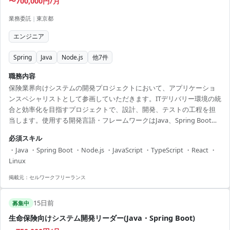
〜700,000円/月
業務委託
|
東京都
エンジニア
Spring
Java
Node.js
他
7
件
職務内容
保険業界向けシステムの開発プロジェクトにおいて、アプリケーショ
ンスペシャリストとして参画していただきます。ITデリバリー環境の統
合と効率化を目指すプロジェクトで、設計、開発、テストの工程を担
当します。使用する開発言語・フレームワークはJava、Spring Boot、
Node.js、JavaScript/TypeScript、React、Angular、Next.jsなどです。
必須スキル
このプロジェクトは、保険業の既存システムの刷新を目指す大規模プ
・Java ・Spring Boot ・Node.js ・JavaScript ・TypeScript ・React ・
ロジェクトであり、エンジニアとしてキャリアアップを希望する方に
Linux
非常に適しています。変化を楽しみ、協力的なチーム体制を築ける方
には最適な環境です。週3日顧客先への出社、2日はリモートワークが...
掲載元：
セルワークフリーランス
15日前
募集中
生命保険向けシステム開発リーダー(Java・Spring Boot)