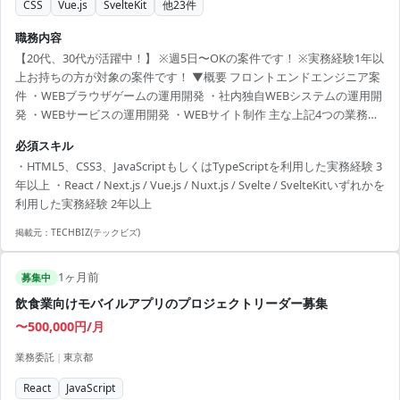
CSS
Vue.js
SvelteKit
他
23
件
職務内容
【20代、30代が活躍中！】 ※週5日〜OKの案件です！ ※実務経験1年以
上お持ちの方が対象の案件です！ ▼概要 フロントエンドエンジニア案
件 ・WEBブラウザゲームの運用開発 ・社内独自WEBシステムの運用開
発 ・WEBサービスの運用開発 ・WEBサイト制作 主な上記4つの業務の
うち、ご本人の適性に合わせてお仕事をお任せします。 いずれの業務
必須スキル
もプランナー・サーバサイド・インフラなど、様々な関係各所と連
・HTML5、CSS3、JavaScriptもしくはTypeScriptを利用した実務経験 3
携・調整を行いつつ最高のコンテンツを目指して従事いただきます。
年以上 ・React / Next.js / Vue.js / Nuxt.js / Svelte / SvelteKitいずれかを
開発環境 携わっていただく業務によって開発環境に違いはあります
利用した実務経験 2年以上
が、主な開発環境は以下の通りです。 言語： ・HTML / CSS /
JavaScript ...
掲載元：
TECHBIZ(テックビズ)
1ヶ月前
募集中
飲食業向けモバイルアプリのプロジェクトリーダー募集
〜500,000円/月
業務委託
|
東京都
React
JavaScript