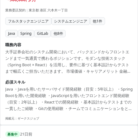
業務委託契約
|
東京都 港区 六本木一丁目
フルスタックエンジニア
システムエンジニア
他
1
件
Java
Spring
GitLab
他
8
件
職務内容
大手証券会社のシステム開発において、バックエンドからフロントエ
ンドまで一気通貫で携わるポジションです。モダンな技術スタック
（Spring Boot × React）を活用し、要件に基づく基本設計からテスト
まで幅広くご担当いただきます。 市場価値・キャリアメリット 金融業
界のミッションクリティカルなシステムにおいて、JavaとReactを用い
必須スキル
たフルスタック開発の経験が積める希少な案件です。堅牢なバックエ
Java ・Javaを用いたサーバサイド開発経験（目安：5年以上） ・Spring
ンド設計手法とモダンなフロントエンド技術を両立させるスキルは、
Bootを用いた開発経験 ・JavaScriptを用いたフロントエンド開発経験
今後のエンタープライズ領域における技術リードやアーキテクトへの
（目安：2年以上） ・Reactでの開発経験 ・基本設計からテストまでの
ステップアップに直結します。
一貫したご経験 ・Gitの使用経験 ・チームでコミュニケーションをとっ
て問題を解決できる方
掲載元：
ギークスジョブ
21日前
募集中