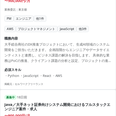
〜900,000円/月
業務委託
|
東京都
PM
エンジニア
他
1
件
AWS
プロジェクトマネジメント
JavaScript
他
3
件
職務内容
大手総合商社のDX推進プロジェクトにおいて、生成AI領域のシステム
開発をご担当いただきます。 企画段階からエンジニアやデータサイエ
ンティストと連携し、ビジネス課題の解決を目指します。 具体的な業
務はPoCの推進、クライアント課題の分析と設定、プロジェクトの進行
管理、そしてステークホルダーとのコミュニケーションなど多岐にわ
必須スキル
たります。 Python, JavaScript, React, AWS, Google Cloudなどを用いた
・Python ・JavaScript ・React ・AWS
開発環境で、最先端の技術を駆使したプロジェクトに携わることがで
きます。 多様なバックグラウンドを持つメンバーとの協働が可能で、
掲載元：
セルワークフリーランス
人脈を広げるチャンスが豊富です。 PMとしてキャリアを築きたい方...
18日前
募集中
Java／大手ネット証券向けシステム開発におけるフルスタックエ
ンジニア案件・求人
〜900,000円/月