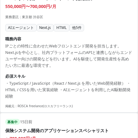
550,000円〜700,000円/月
業務委託
|
東京都 渋谷区
AIエージェント
Next.js
HTML
他
5
件
職務内容
IPごとの特性に合わせたWebフロントエンド開発を担当します。
Next.jsを中心とし、社内プラットフォームのAPIと連携しながらエンド
ユーザー向けの開発などを行います。AIを駆使して開発生産性を高め
たい方に最適な環境です。
必須スキル
・TypeScript / JavaScript（React / Next.js を用いたWeb開発経験） ・
HTML / CSSを用いた実装経験 ・AIエージェントを利用したAI駆動開発
経験
掲載元：
ROSCA freelance(ロスカフリーランス)
15日前
募集中
保険システム開発のアプリケーションスペシャリスト