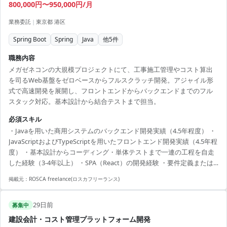
800,000円〜950,000円/月
業務委託
|
東京都 港区
Spring Boot
Spring
Java
他
5
件
職務内容
メガゼネコンの大規模プロジェクトにて、工事施工管理やコスト算出
を司るWeb基盤をゼロベースからフルスクラッチ開発。アジャイル形
式で高速開発を展開し、フロントエンドからバックエンドまでのフル
スタック対応。基本設計から結合テストまで担当。
必須スキル
・Javaを用いた商用システムのバックエンド開発実績（4.5年程度） ・
JavaScriptおよびTypeScriptを用いたフロントエンド開発実績（4.5年程
度） ・基本設計からコーディング・単体テストまで一連の工程を自走
した経験（3-4年以上） ・SPA（React）の開発経験 ・要件定義または
基本設計〜テストまで一貫したプロジェクトの経験 ・チーム規模の大
掲載元：
ROSCA freelance(ロスカフリーランス)
きいメガプロジェクトへの参画実績 ・アジャイル手法での開発経験
29日前
募集中
建設会計・コスト管理プラットフォーム開発