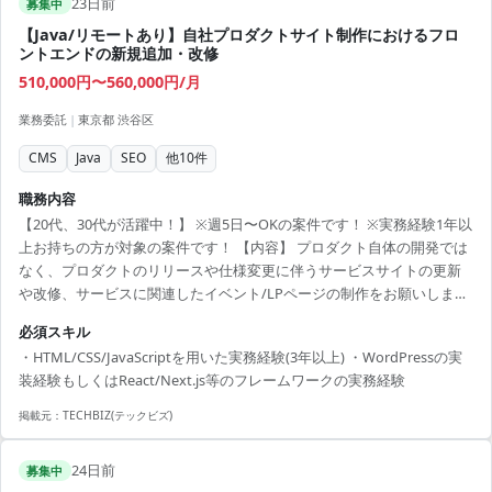
23日前
募集中
【Java/リモートあり】自社プロダクトサイト制作におけるフロ
ントエンドの新規追加・改修
510,000円〜560,000円/月
業務委託
|
東京都 渋谷区
CMS
Java
SEO
他
10
件
職務内容
【20代、30代が活躍中！】 ※週5日〜OKの案件です！ ※実務経験1年以
上お持ちの方が対象の案件です！ 【内容】 プロダクト自体の開発では
なく、プロダクトのリリースや仕様変更に伴うサービスサイトの更新
や改修、サービスに関連したイベント/LPページの制作をお願いしま
す。 【勤務地】渋谷駅(リモート併用) 【時間】9:30-18:30 【精算幅】
必須スキル
140-180 【面談】1回(WEB) 【必須スキル】 ・HTML/CSS/JavaScriptを
・HTML/CSS/JavaScriptを用いた実務経験(3年以上) ・WordPressの実
用いた実務経験(3年以上) ・WordPressの実装経験もしくは
装経験もしくはReact/Next.js等のフレームワークの実務経験
React/Next.js等のフレームワークの実務経験 【尚可スキル】 ・ヘッド
レスCMS(microCMS)の一人...
掲載元：
TECHBIZ(テックビズ)
24日前
募集中