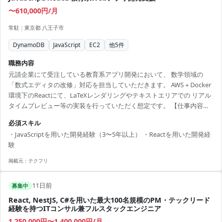
〜610,000円/月
常駐
|
東京都 八王子市
DynamoDB
JavaScript
EC2
他
5
件
職務内容
元請企業にて受注している教育系アプリ開発において、 数学領域の
「数式エディタの改修」対応を担当していただきます。 AWS＋Docker
環境下のReactにて、LaTeXレンダリングやテキストエリアでの リアル
タイムプレビュー等の実装を行っていただく想定です。 【仕事内容】
下記の業務を担っていただく想定です。 ・数式エディタの改修対応 ・
必須スキル
React環境でのLaTeXレンダリングおよびリアルタイムプレビュー等の
・JavaScriptを用いた開発経験（3〜5年以上） ・Reactを用いた開発経
実装 ・基本設計、詳細設計、製造、単体試験、結合試験の実施 ※詳細
験
は面談時にお伝えします。 要素：JavaScript、LaTeX、React 環境：
AWS(PostgreSQL、DynamoDB、EC2、Lambda)、...
掲載元：
テクフリ
11日前
募集中
React, NestJS, C#を用いた最大100名規模のPM・テックリード
経験を持つITコンサル兼フルスタックエンジニア
1,250,000円〜1,400,000円/月