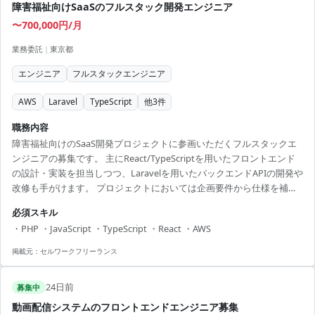
障害福祉向けSaaSのフルスタック開発エンジニア
〜700,000円/月
業務委託
|
東京都
エンジニア
フルスタックエンジニア
AWS
Laravel
TypeScript
他
3
件
職務内容
障害福祉向けのSaaS開発プロジェクトに参画いただくフルスタックエ
ンジニアの募集です。 主にReact/TypeScriptを用いたフロントエンド
の設計・実装を担当しつつ、Laravelを用いたバックエンドAPIの開発や
改修も手がけます。 プロジェクトにおいては企画要件から仕様を補完
し、最適なアーキテクチャの設計を行うほか、既存コードの改修や技
必須スキル
術的負債の解消にも貢献いただきます。 また、AIツールを活用した開
・PHP ・JavaScript ・TypeScript ・React ・AWS
発効率化の推進も期待されています。 主導的かつ自律的にプロジェク
トを進める能力が求められ、現場の技術レベルは高く、常に最新の技
掲載元：
セルワークフリーランス
術に触れながら業務を行うことができます。 長期的に安定した稼働が
見込まれるため、キャリ...
24日前
募集中
動画配信システムのフロントエンドエンジニア募集