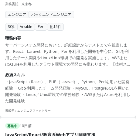
業務委託
|
東京都
エンジニア
バックエンドエンジニア
SQL
Ansible
Perl
他
15
件
職務内容
サーバーシステム開発において、詳細設計からテストまでを担当しま
す。React、Laravel、Python、Perlを利用した開発を中心に、Gitを利
用したチーム開発やLinux/Unix環境での開発を実施します。AWSまた
はAzureを利用したクラウド環境での開発にも携わります。 【技術スタ
ック】 ・開発言語：JavaScript、PHP、Python、Perl、Node.js ・フレ
必須スキル
ームワーク：React、Laravel ・インフラ：AWS、Azure ・データベー
・JavaScript（React）、PHP（Laravel）、Python、Perlを用いた開発
ス：MySQL、PostgreSQL、DynamoDB ・OS：Linux、Unix ・構成管
経験 ・Gitを利用したチーム開発経験 ・MySQL、PostgreSQLを用いた
理：Ansible ・バージョン管理：Git
開発経験 ・Linux／Unix環境での業務経験 ・AWSまたはAzureを利用し
た開発経験
掲載元：
エンジニアファクトリー
10日前
募集中
JavaScript/React/教育系Webアプリ開発支援