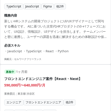
TypeScript
JavaScript
Figma
他
2
件
職務内容
新しいHRシステムの開発プロジェクトにUI/UXデザイナーとして関与
する機会です。 AIに基づいた次世代HRプロダクトの0→1フェーズにお
いて、UX設計、情報設計、UIデザインを担当します。 チームメンバー
と密に連携し、ユーザーの課題を迅速に解決するための体験設計や仮
説検証を行います。 Figmaや他のAIツールを活用し、プロトタイプ作
必須スキル
成からユーザー体験を改善するための施策を立案・実行します。 この
・JavaScript ・TypeScript ・React ・Python
ポジションは、新しい技術を駆使しながら、現場で価値を提供する力
を求めます。 UI/UXデザインの経験を活かしつつ、新しい技術に挑戦
掲載元：
セルワークフリーランス
し、キャリアの幅を広げる絶好のチャンスがあります。 【アピールポ
イント】 ・フルリモート...
1ヶ月前
募集中
フロントエンドエンジニア案件【React・Next】
590,000円〜640,000円/月
業務委託
|
東京都 渋谷区
エンジニア
フロントエンドエンジニア
他
2
件