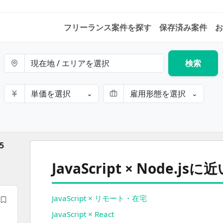
フリーランス案件を探す
保存済み案件
お
現在地 / エリアを選択
検索
単価を選択
雇用形態を選択
⌄
⌄
5
JavaScript × Node.jsの案件を掛け合わせから
JavaScript × Node.j
JavaScript × リモート・在宅
JavaScript × React