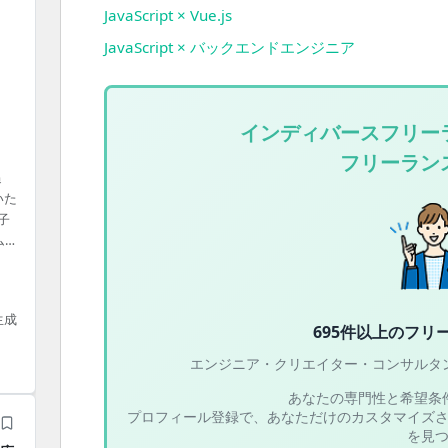
JavaScript × Vue.js
JavaScript × バックエンドエンジニア
インディバースフリー
フリーラン
追
いた
子
ムの
入れ
：
生成
695件以上の
フリ
エンジニア・クリエイター・コンサルタ
あなたの専門性と希望条
プロフィール登録で、あなただけのカスタマイズ
を見