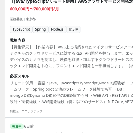
【Java/TypeScript/リモート併用】AWSクラウドサービス開発
600,000円〜700,000円/月
業務委託
|
東京都
TypeScript
Spring
Node.js
他
8
件
職務内容
【募集背景】 【作業内容】 AWS上に構築されたマイクロサービスアー
テクチャのクラウドサービスに対するREST API開発を担当します。エ
デバイスのカメラを制御し、映像を取得・加工するクラウドサービス
ックエンド開発を中心に、フロントエンド開発も一部担当します。 【
る人物像】 【ポジションの魅力】 AWS上のマイクロサービスアーキテ
必須スキル
チャを用いたクラウドサービス開発に携わることができます。 【開発
リモート併用 ・言語：Java、Javascript/Typescript(Node.js)経験者 ・
境】 AWS、Java、JavaScript、TypeScript、Node.js、Spring Boot、
ームワーク：Spring boot ※他のフレームワーク経験でも可 ・DB：
MongoDB、DynamoDBを使用します。
mongo DB(Dynamo DB) ※他のDB経験でも可 ・WEB API（REST API）
設計・実装経験 ・AWS開発経験（特に以下のサービス） IoT Core, APIG
EKS, SNS, SQS, Lambda
掲載元：
ココナラテック
6日前
募集中