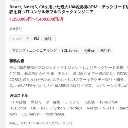
React, NestJS, C#を用いた最大100名規模のPM・テックリード
験を持つITコンサル兼フルスタックエンジニア
1,250,000円〜1,400,000円/月
業務委託
エンジニア
PM
他
2
件
プロンプトエンジニアリング
SQL Server
Python
他
14
件
職務内容
最大100名規模のプロジェクトマネジメントおよびテックリード業務。
件定義、基本設計から開発、テスト、運用保守まで一連の対応。DDD
CQRSを取り入れたWebシステム・SaaSのアーキテクチャ設計・開発。
OpenAI API等を活用した生成AI機能の設計・実装。レガシーシステム
ダナイズおよび新規SaaS開発の立ち上げ・推進。
必須スキル
・PM経験 ・開発リーダー経験 ・テックリード経験 ・TypeScript ・
JavaScript ・C# ・.NET ・Python ・Node.js ・NestJS ・Nuxt 3 ・Reac
AWS ・SQL Server ・PostgreSQL
掲載元：
ROSCA freelance(ロスカフリーランス)