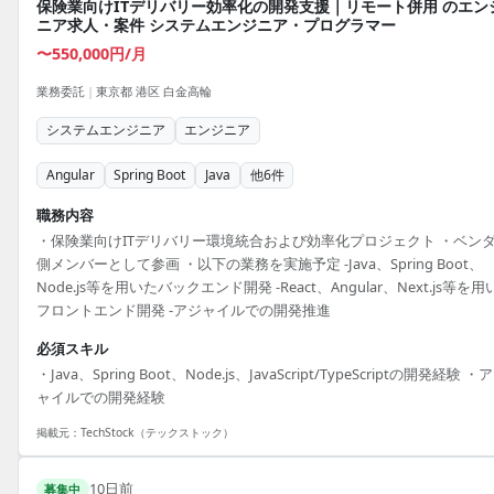
保険業向けITデリバリー効率化の開発支援｜リモート併用 のエン
ニア求人・案件 システムエンジニア・プログラマー
〜550,000円/月
業務委託
|
東京都 港区 白金高輪
システムエンジニア
エンジニア
Angular
Spring Boot
Java
他
6
件
職務内容
・保険業向けITデリバリー環境統合および効率化プロジェクト ・ベン
側メンバーとして参画 ・以下の業務を実施予定 -Java、Spring Boot、
Node.js等を用いたバックエンド開発 -React、Angular、Next.js等を用
フロントエンド開発 -アジャイルでの開発推進
必須スキル
・Java、Spring Boot、Node.js、JavaScript/TypeScriptの開発経験 ・
ャイルでの開発経験
掲載元：
TechStock（テックストック）
10日前
募集中