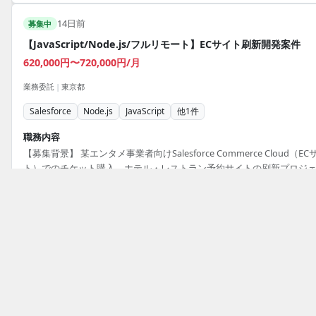
14日前
募集中
【JavaScript/Node.js/フルリモート】ECサイト刷新開発案件
620,000円〜720,000円/月
業務委託
|
東京都
Salesforce
Node.js
JavaScript
他
1
件
職務内容
【募集背景】 某エンタメ事業者向けSalesforce Commerce Cloud（EC
ト）でのチケット購入、ホテル・レストラン予約サイトの刷新プロジ
トにおいて、結合テストフェーズで発生しているバグ改修に人員不足
じているため、増員を行っています。 【作業内容】 某エンタメ事業者
けに導入しているSalesforce Commerce Cloud（ECサイト）内で、チ
必須スキル
ト購入、ホテル・レストラン予約サイトの刷新対応を行っていただき
フルリモート Node.js上でのJavaScript開発経験（基本設計以降1人称）,
す。現在は結合テストフェーズで発生しているバグ改修が中心となり
サイト開発経験2年程度（商品管理、在庫管理、カート、決済 等）, フ
計書を読み込み仕様を理解いただいた上で、改修箇所の調査・解析か
ワーク軽く、能動的にコミュニケーションをとれる方
装、テストまで一連の工程を担当していただきます。開...
掲載元：
ココナラテック
トップ
JavaScriptのフリーランス案件・求人一覧
JavaScri