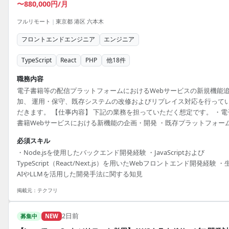
〜880,000円/月
フルリモート
|
東京都 港区 六本木
フロントエンドエンジニア
エンジニア
TypeScript
React
PHP
他
18
件
職務内容
電子書籍等の配信プラットフォームにおけるWebサービスの新規機能
加、 運用・保守、既存システムの改修およびリプレイス対応を行って
だきます。 【仕事内容】 下記の業務を担っていただく想定です。 ・電
書籍Webサービスにおける新機能の企画・開発 ・既存プラットフォー
保守および運用管理 ・既存Webシステムの改修ならびに最新構成への
必須スキル
替え ※詳細は面談時にお伝えします。 開発環境 プロジェクト管理ツー
・Node.jsを使用したバックエンド開発経験 ・JavaScriptおよび
ル：JIRA、Confluence、Backlog SCM：GitHub Cloud チャットツール
TypeScript（React/Next.js）を用いたWebフロントエンド開発経験 ・
Slack フロントエンド：HTML、CSS、JavaScript、TypeScript、React、
AIやLLMを活用した開発手法に関する知見
Next.js、f...
掲載元：
テクフリ
2日前
募集中
NEW