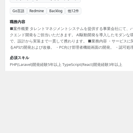
Go言語
Redmine
Backlog
他
12
件
職務内容
■案件概要 タレントマネジメントシステムを提供する事業会社にて、
クエンド開発をご担当いただきます。 AI駆動開発を導入したモダンな
で、設計から実装まで一貫して携わります。 ■業務内容 ・サービスに
るAPIの開発および改修。 ・PC向け管理者機能画面の開発。 ・認可処
開発および改修。 ・GitLabを用いたコードレビューとテスト駆動開発。
必須スキル
開発環境 PHP 8.x, Laravel, TypeScript, React, Golang, Gin, MySQL, AWS
PHP(Laravel)開発経験5年以上 TypeScript(React)開発経験3年以上
Docker
掲載元：
アットエンジニア
19日前
募集中
リモート有 | Laravel広告配信システム開発
500,000円〜600,000円/月
業務委託
|
東京都 渋谷区 初台
トップ
PHPのフリーランス案件・求人一覧
エンジニア
サーバーサイドエンジニア