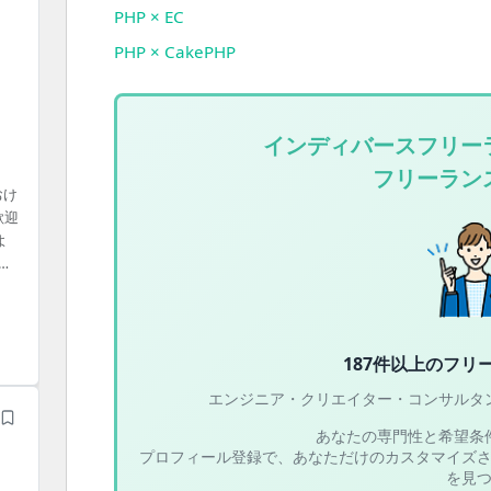
PHP × EC
PHP × CakePHP
インディバースフリー
フリーラン
おけ
歓迎
よ
書
境
187件以上の
フリ
エンジニア・クリエイター・コンサルタ
あなたの専門性と希望条
プロフィール登録で、あなただけのカスタマイズ
を見