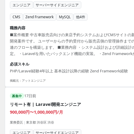
エンジニア
サーバーサイドエンジニア
CMS
Zend Framework
MySQL
他
4
件
職務内容
■案件概要 中古車販売店向けの来店予約システムおよびCMSサイトの
開発案件です。 ユーザーからの予約受付から販売店側の管理操作まで
連のフローを構築します。 ■業務内容 ・システム設計および詳細設計
定。 ・Laravelを用いたバックエンド機能の実装。 ・Zend Framework
らLaravelへの移行および機能追加。 ・API連携による予約管理機能の
必須スキル
発。 ■開発環境 PHP, Laravel, Zend Framework, MySQL, AWS
PHP/Laravel経験4年以上 基本設計以降の経験 Zend Framework経験
掲載元：
アットエンジニア
17日前
募集中
リモート有 | Laravel開発エンジニア
900,000円〜1,000,000円/月
業務委託
|
東京都 渋谷区 渋谷
エンジニア
サーバーサイドエンジニア