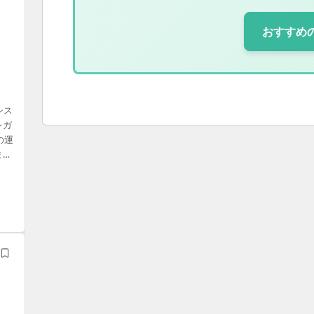
おすすめ
シス
レガ
の運
まで
・
L,