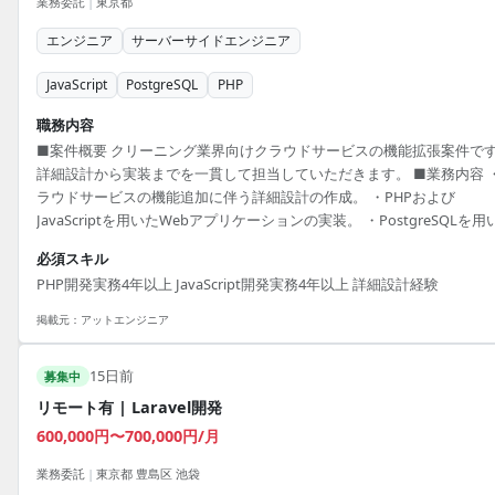
業務委託
|
東京都
エンジニア
サーバーサイドエンジニア
JavaScript
PostgreSQL
PHP
職務内容
■案件概要 クリーニング業界向けクラウドサービスの機能拡張案件で
詳細設計から実装までを一貫して担当していただきます。 ■業務内容 
ラウドサービスの機能追加に伴う詳細設計の作成。 ・PHPおよび
JavaScriptを用いたWebアプリケーションの実装。 ・PostgreSQLを用
データベースの設計およびクエリ最適化。 ・既存コードの保守および
必須スキル
ァクタリングの実施。 ■開発環境 PHP, JavaScript, PostgreSQL
PHP開発実務4年以上 JavaScript開発実務4年以上 詳細設計経験
掲載元：
アットエンジニア
15日前
募集中
リモート有 | Laravel開発
600,000円〜700,000円/月
業務委託
|
東京都 豊島区 池袋