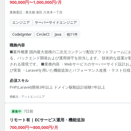
900,000円〜1,000,000円/月
業務委託
|
東京都 港区 六本木一丁目
エンジニア
サーバーサイドエンジニア
CodeIgniter
CircleCI
Java
他
11
件
職務内容
■案件概要 国内最大規模の二次元コンテンツ配信プラットフォームに
る、バックエンド開発および運用保守を担当します。 技術的な提案が
される環境です。 ■業務内容 ・Webサービスのサーバーサイド設計お
び実装 ・Laravelを用いた機能追加とパフォーマンス改善 ・テスト仕様
の作成およびテスト実施 ・コードレビューの実施と品質担保 ■開発環
必須スキル
PHP, JavaScript, Laravel, CodeIgniter, React, MySQL, Linux, Docker,
PHP(Laravel)開発3年以上 ドメイン駆動設計経験1年以上
CircleCI, Jenkins
掲載元：
アットエンジニア
7日前
募集中
リモート有 | ECサービス運用・機能追加
700,000円〜800,000円/月