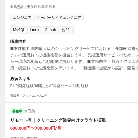
業務委託
|
東京都 渋谷区 渋谷
エンジニア
サーバーサイドエンジニア
MySQL
Linux
Github
他
2
件
職務内容
■案件概要 国内最大級のショッピングサービスにおける、外部EC連携
テムの運用および機能改善を担当します。 長期運用サービスのため、
シー環境の刷新も含む開発に携わります。 ■業務内容 ・既存システム
用・調査および性能改善を行います。 ・新機能の企画から設計、開発
を一貫して担当します。 ・AWSへの移行プロジェクトを推進します。 
必須スキル
仕様すり合わせを行い、開発を円滑に進めます。 ■開発環境 PHP, MySQ
PHP開発経験3年以上 AI開発ツール利用経験
GitHub, AWS
掲載元：
アットエンジニア
9日前
募集中
リモート有 | クリーニング業界向けクラウド拡張
600,000円〜700,000円/月