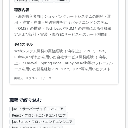
職務内容
・海外購入者向けショッピングカートシステムの開発・運
用 ・注文・在庫・発送管理を行うバックエンドシステム
（OMS）の構築 ・Tech LeadやPdMとの連携による仕様策
定および設計・実装 ・既存ECサービスへのカート機能組み
込みおよび最適化 ・AIツールを活用した開発プロセスの改
必須スキル
善と高速化 【体制(人数/構成)】 ・Tech Lead 1名、PdM 1
Webシステム開発の実務経験（5年以上） / PHP、Java、
名、エンジニア 1名、業務委託 2名の少数精鋭チーム
Rubyのいずれかを用いた自社サービス開発経験（3年以
上） / Laravel、Spring Boot、Ruby on Rails等のフレームワ
ークを用いた開発経験 / PHPUnit、JUnit等を用いたテスト
パターンの設計経験 / AWS環境でのサービス開発・運用経
掲載元：
ITプロパートナーズ
験 / チームメンバーへのコードレビュー経験 / AIコーディン
グツールの実務利用経験
職種で絞り込む
Java × サーバーサイドエンジニア
React × フロントエンドエンジニア
JavaScript × フロントエンドエンジニア
Java × バックエンドエンジニア