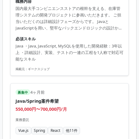
職務内容
国内最大手コンビニエンスストアの根幹を支える、在庫管
理システムの開発プロジェクトに参画いただきます。 ご担
当いただくのは詳細設計フェーズからです。 Javaと
JavaScriptを用い、堅牢なバックエンドロジックの設計から
実装、 テストまで一貫して携わっていただきます。
必須スキル
Java ・Java, JavaScript, MySQLを使用した開発経験：3年以
上 ・詳細設計、実装、テストの一連の工程を1人称で対応可
能なスキル
掲載元：
ギークスジョブ
4ヶ月前
募集中
Java/Spring案件希望
550,000円〜700,000円/月
業務委託
Vue.js
Spring
React
他
11
件