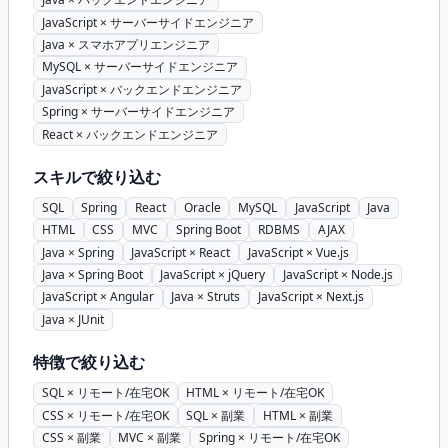
JavaScript × サーバーサイドエンジニア
Java × スマホアプリエンジニア
MySQL × サーバーサイドエンジニア
JavaScript × バックエンドエンジニア
Spring × サーバーサイドエンジニア
React × バックエンドエンジニア
スキルで絞り込む
SQL
Spring
React
Oracle
MySQL
JavaScript
Java
HTML
CSS
MVC
Spring Boot
RDBMS
AJAX
Java × Spring
JavaScript × React
JavaScript × Vue.js
Java × Spring Boot
JavaScript × jQuery
JavaScript × Node.js
JavaScript × Angular
Java × Struts
JavaScript × Next.js
Java × JUnit
特徴で絞り込む
SQL × リモート/在宅OK
HTML × リモート/在宅OK
CSS × リモート/在宅OK
SQL × 副業
HTML × 副業
CSS × 副業
MVC × 副業
Spring × リモート/在宅OK