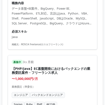
職務内容
データ基盤×BI案件。BigQuery、Power BI、
PowerPlatform、ETL対応。言語はJava、Python、VBA、
Shell、PowerShell、JavaScript。DBはOracle、MySQL、
SQL Server、PostgreSQL、BigQuery。クラウドはAzure、
Google Cloud。BIはPower BI、Looker Studio。ETLは
必須スキル
PowerCenter、DataSpider、Azure Data Factory。RPAは
Java
Automation Anywhere、Power Automate Desktop。その
他SharePoint、Teams、Git、SVN。日本語...
掲載元：
ROSCA freelance(ロスカフリーランス)
3ヶ月前
募集中
【PHP/Java】EC基盤開発におけるバックエンドの業
務委託案件・フリーランス求人
〜1,000,000円/月
業務委託（準委任）
エンジニア
バックエンドエンジニア
Spring
Ruby
PHP
他
22
件