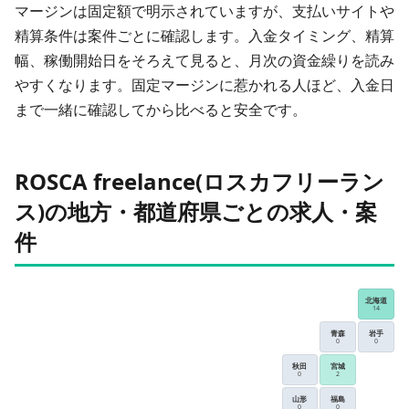
マージンは固定額で明示されていますが、支払いサイトや
精算条件は案件ごとに確認します。入金タイミング、精算
幅、稼働開始日をそろえて見ると、月次の資金繰りを読み
やすくなります。固定マージンに惹かれる人ほど、入金日
まで一緒に確認してから比べると安全です。
ROSCA freelance(ロスカフリーラン
ス)の地方・都道府県ごとの求人・案
件
北海道
14
青森
岩手
0
0
秋田
宮城
0
2
山形
福島
0
0