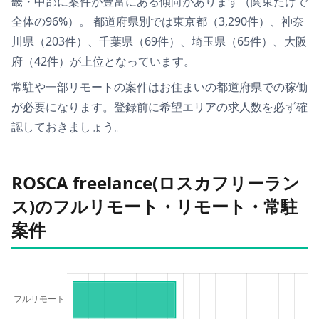
畿・中部
に案件が豊富にある傾向があります
（
関東
だけで
全体の
96
%）
。
都道府県別では
東京都（3,290件）、神奈
川県（203件）、千葉県（69件）、埼玉県（65件）、大阪
府（42件）
が上位となっています。
常駐や一部リモートの案件は
お住まいの都道府県での稼働
が必要
になります。登録前に希望エリアの求人数を必ず確
認しておきましょう。
ROSCA freelance(ロスカフリーラン
ス)のフルリモート・リモート・常駐
案件