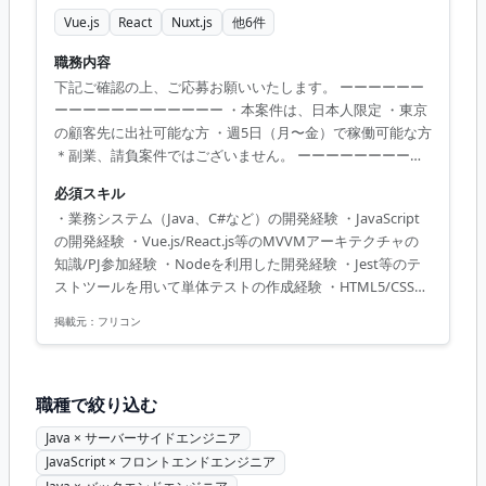
Vue.js
React
Nuxt.js
他
6
件
職務内容
下記ご確認の上、ご応募お願いいたします。 ーーーーーー
ーーーーーーーーーーーー ・本案件は、日本人限定 ・東京
の顧客先に出社可能な方 ・週5日（月〜金）で稼働可能な方
＊副業、請負案件ではございません。 ーーーーーーーーー
ーーーーーーーーー 通信事業者様向け商談システムのフロ
必須スキル
ント開発をVueで行います。 顧客情報の責任区分整理のた
・業務システム（Java、C#など）の開発経験 ・JavaScript
め、代理店が行っている一部の業務をシステムで巻き取
の開発経験 ・Vue.js/React.js等のMVVMアーキテクチャの
り、 顧客情報のセキュアな環境での管理を目指す。 工程は
知識/PJ参加経験 ・Nodeを利用した開発経験 ・Jest等のテ
要件定義(一部)/設計/製造/試験/リリース工程の実施までを
ストツールを用いて単体テストの作成経験 ・HTML5/CSSで
想定しております。 週5日
の開発経験 ・Linux系の知識/操作コマンドでの作業経験 ・
掲載元：
フリコン
Gitの経験
職種で絞り込む
Java × サーバーサイドエンジニア
JavaScript × フロントエンドエンジニア