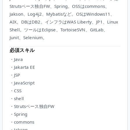
Strutsベース独自FW、Spring。OSSはcommons、
Jakson、Log4j2、Mybatisなど。OSはWindows11、
AIX。DBはDB2。インフラはWAS Liberty、JP1、Linux
Shell。ツールはEclipse、TortoiseSVN、GitLab、
Junit、Selenium。
必須スキル
・Java
・Jakarta EE
・JSP
・JavaScript
・CSS
・shell
・Strutsベース独自FW
・Spring
・commons
・Jakson