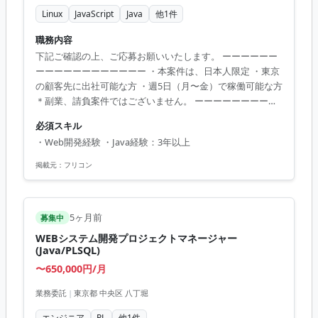
Linux
JavaScript
Java
他
1
件
職務内容
下記ご確認の上、ご応募お願いいたします。 ーーーーーー
ーーーーーーーーーーーー ・本案件は、日本人限定 ・東京
の顧客先に出社可能な方 ・週5日（月〜金）で稼働可能な方
＊副業、請負案件ではございません。 ーーーーーーーーー
ーーーーーーーーー 法人契約者向けアフターケアシステム
必須スキル
の新規サービスおよび既存サービスの保守に従事していた
・Web開発経験 ・Java経験：3年以上
だきます。 ・フロント、サーバーサイドのエンジニアとし
て設計～試験、リリースまで担当 ・案件依頼担当者との打
掲載元：
フリコン
ち合わせ、メールでの課題調整 週5日、リモート
5ヶ月前
募集中
WEBシステム開発プロジェクトマネージャー
(Java/PLSQL)
〜650,000円/月
業務委託
|
東京都 中央区 八丁堀
エンジニア
PL
他
1
件