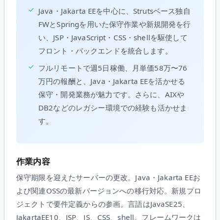
✓
Java・Jakarta EEを中心に、Strutsベース独自
FWとSpringを用いた保守作業や新規開発を行
い、JSP・JavaScript・CSS・shellを駆使して
フロント・バックエンドを統合します。
✓
フルリモートで週5日稼働、月単価58万〜76
万円の報酬と、Java・Jakarta EEを活かせる
保守・開発業務が魅力です。さらに、AIXや
DB2などのレガシー環境での経験も活かせま
す。
作業内容
保守期限を迎えたサーバーの更改。Java・Jakarta EEお
よび関連OSSの最新バージョンへの移行対応。新規プロ
ジェクトで要件定義からの参画。言語はJavaSE25、
JakartaEE10、JSP、JS、CSS、shell。フレームワークは