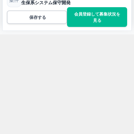
案件
生保系システム保守開発
会員登録して募集状況を
保存する
見る
トップ
JavaScriptの案件一覧
生保系システム保守開発
開発言語から求人案件を探す
Javaの求人案件
JavaScriptの求人案件
Pythonの求人案件
TypeScriptの求人案件
PHPの求人案件
C#の求人案件
Rubyの求人案件
Kotlinの求人案件