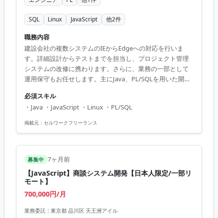
SQL
Linux
JavaScript
他
2
件
職務内容
建設会社の複数システムのIEからEdgeへの対応を行いま
す。詳細設計からテストまでを担当し、プロジェクト管理
システムの改修に携わります。さらに、業務の一部として
運用保守もお任せします。主にJava、PL/SQLを用いた開発
経験者を募集しています。 【アピールポイント】 - フルリ
必須スキル
モートでの業務が可能 - JavaおよびPL/SQLのスキルを活か
・Java ・JavaScript ・Linux ・PL/SQL
せるプロジェクト - 新しい技術の学習意欲を重視
掲載元：
セルワークフリーランス
7ヶ月前
募集中
【JavaScript】商談システム開発【日本人限定/一部リ
モート】
700,000円/月
業務委託
|
東京都 品川区 天王洲アイル