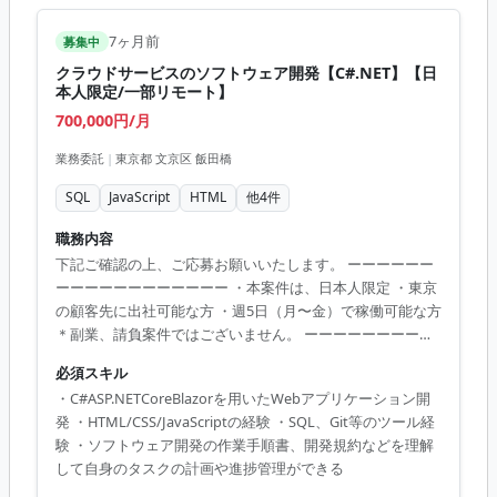
7ヶ月前
募集中
クラウドサービスのソフトウェア開発【C#.NET】【日
本人限定/一部リモート】
700,000円/月
業務委託
|
東京都 文京区 飯田橋
SQL
JavaScript
HTML
他
4
件
職務内容
下記ご確認の上、ご応募お願いいたします。 ーーーーーー
ーーーーーーーーーーーー ・本案件は、日本人限定 ・東京
の顧客先に出社可能な方 ・週5日（月〜金）で稼働可能な方
＊副業、請負案件ではございません。 ーーーーーーーーー
ーーーーーーーーー C#.netを用いたクラウドサービスのソ
必須スキル
フトウェア開発に携わっていただきます。 要件定義書、概
・C#ASP.NETCoreBlazorを用いたWebアプリケーション開
要設計、機能設計などの資料を元にした、詳細設計の作
発 ・HTML/CSS/JavaScriptの経験 ・SQL、Git等のツール経
成、プロダクトコード・テストコード実装、及び単機能テ
験 ・ソフトウェア開発の作業手順書、開発規約などを理解
スト実施、報告書作成等を行っていただきます。 週5日、リ
して自身のタスクの計画や進捗管理ができる
モート