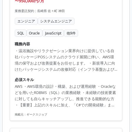
〜950,000円/月
業務委託契約
|
長崎県 佐々町 神田
エンジニア
システムエンジニア
SQL
Oracle
JavaScript
他
9
件
職務内容
・温浴施設やリラクゼーション業界向けに提供している自
社パッケージPOSシステムのクラウド展開に伴い、AWS環
境の保守および改善提案をお任せします。 ・新規導入に向
けたパッケージシステムの改修対応（インフラ基盤および
一部アプリ側） ・モダンなAWS環境（ECS, Fargate, Aurora
必須スキル
等）の運用保守・トラブルシューティング ・顧客向けのク
AWS ・AWS環境の設計・構築、および運用経験 ・Oracleな
ラウド環境展開および最適化に向けたアーキテクチャ改善
どを用いたRDBMS（SQL）の業務経験 ・未経験の技術要素
提案 :市場価値・キャリアメリット: コンテナ技術（ECS,
に対しても自らキャッチアップし、推進できる能動的な方
Fargate）を利用したモダンなAWS環境での運用改善に携わ
・【重要】上記のスキルに加え、「C#での開発経験」また
ることができます。インフラ（AWSやNW）からサーバーサ
は「ネットワーク（NW）分野における強み・知見」のいず
イド（C#）まで幅広い技術領域に関わることで、...
掲載元：
ギークスジョブ
れかをお持ちの方