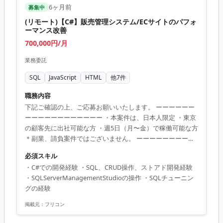
6ヶ月前
募集中
(リモート)【C#】販売管理システム/ECサイトのパフォ
ーマンス改善
700,000円/月
業務委託
SQL
JavaScript
HTML
他
7
件
職務内容
下記ご確認の上、ご応募お願いいたします。 ーーーーーー
ーーーーーーーーーーーー ・本案件は、日本人限定 ・東京
の顧客先に出社可能な方 ・週5日（月〜金）で稼働可能な方
＊副業、請負案件ではございません。 ーーーーーーーーー
ーーーーーーーーー 通販事業者向け販売管理システム/ECサ
必須スキル
イトのバックエンド処理に対する処理速度の改善をご対応
・C#での開発経験 ・SQL、CRUD操作、ストアド開発経験
いただきます。 ＊工程：設計、製造、試験 週5日
・SQLServerManagementStudioの操作 ・SQLチューニン
グの経験
掲載元：
フリコン