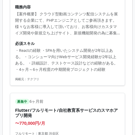
職務内容
【案件概要】 クラウド型動画コンテンツ配信システムを展
開する企業にて、PHPエンジニアとしてご参画頂きます。
様々なお客様に導入して頂いており、お客様向けカスタマ
イズ開発や新規立ち上げサイト、新規機能開発の為に募集
しております。 【業務内容】 ・
必須スキル
HTML/CSS/JavaScript/node.js/Reactによる、フロントサイ
・Reactの経験 ・SPAを用いたシステム開発が2年以上あ
ドのSPA/SSRWEBサイト開発。 ・詳細設計/製造/単体テス
る。 ・コンシューマ向けWebサービス開発経験が2年以上
ト。プロジェクトによっては保守・運用までを含む。 ・ス
ある。 ・詳細設計、テストケース設計などの経験がある。
キルとプロジェクトによって基本設計、技術担当として顧
・4ヶ月～6ヶ月程度の中期開発プロジェクトの経験
客MTG同席の可能性あり。 ・Node.jsでのサーバーサイド
開発 【技術環境】 ・JavaScript、React、Node.js...
掲載元：
テクフリ
6ヶ月前
募集中
Flutter/フルリモート/自社教育系サービスのスマホア
プリ開発
〜770,000円/月
フルリモート
|
東京都 渋谷区