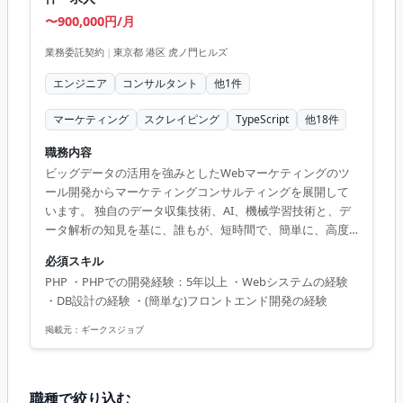
〜900,000円/月
業務委託契約
|
東京都 港区 虎ノ門ヒルズ
エンジニア
コンサルタント
他
1
件
マーケティング
スクレイピング
TypeScript
他
18
件
職務内容
ビッグデータの活用を強みとしたWebマーケティングのツ
ール開発からマーケティングコンサルティングを展開して
います。 独自のデータ収集技術、AI、機械学習技術と、デ
ータ解析の知見を基に、誰もが、短時間で、簡単に、高度
なビッグデータ解析ができるツールの開発、提供と、 プロ
必須スキル
フェッショナルが戦略立案から実行支援まで一気通貫で伴
PHP ・PHPでの開発経験：5年以上 ・Webシステムの経験
走するマーケティングコンサルティングの提供を通じて、
・DB設計の経験 ・(簡単な)フロントエンド開発の経験
クライアントのビジネスの成長に貢献します。 【業務内
容】 新規事業であるM＆A仲介事業で利用する社内ツールの
掲載元：
ギークスジョブ
開発 社内プロダクト開発（バックエンド） 単体・結合・総
合テスト実施 コードレビュー ソースコード管理 自身の工数
管理 【体制】 ...
職種で絞り込む