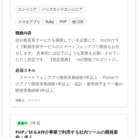
エンジニア
バックエンドエンジニア
スマホアプリ
Ruby
PHP
他
12
件
職務内容
自社教育系サービスを展開している企業にて、 toC向けラ
イブ動画学習サービスのスマートフォンアプリ開発をお任
せします。 具体的には以下のような業務をお願いさせてい
ただく想定です。 【想定業務】 ・toC開発プロダクトのア
プリ（特にiOS）においてユーザーやビジネスサイド、PdM
必須スキル
からの要求事項から各種機能の設計、開発 ・アプリの機能
・スマートフォンアプリ開発実務経験3年以上 ・Flutterで
開発全般 ・エンジニア視点での立案・企画による各種機能
のアプリ開発実務経験1年以上 ・設計～運用保守まで一連の
の設計、開発 ・toC／toBのバックエンドエンジニアと連携
開発実務経験3年以上
し最適な開発プロセスの実行 など ■開発環境 - Flutter,
Android, iOS - HTML, CSS, JavaScript - Firebase,
掲載元：
テクフリ
PushNotific...
2年前
募集中
PHP／M＆A仲介事業で利用する社内ツールの開発案
件・求人