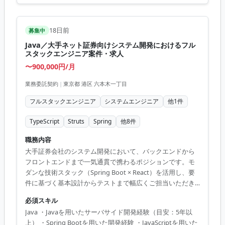
18日前
募集中
Java／大手ネット証券向けシステム開発におけるフル
スタックエンジニア案件・求人
〜900,000円/月
業務委託契約
|
東京都 港区 六本木一丁目
フルスタックエンジニア
システムエンジニア
他
1
件
TypeScript
Struts
Spring
他
8
件
職務内容
大手証券会社のシステム開発において、バックエンドから
フロントエンドまで一気通貫で携わるポジションです。モ
ダンな技術スタック（Spring Boot × React）を活用し、要
件に基づく基本設計からテストまで幅広くご担当いただき
ます。 市場価値・キャリアメリット 金融業界のミッション
必須スキル
クリティカルなシステムにおいて、JavaとReactを用いたフ
Java ・Javaを用いたサーバサイド開発経験（目安：5年以
ルスタック開発の経験が積める希少な案件です。堅牢なバ
上） ・Spring Bootを用いた開発経験 ・JavaScriptを用いた