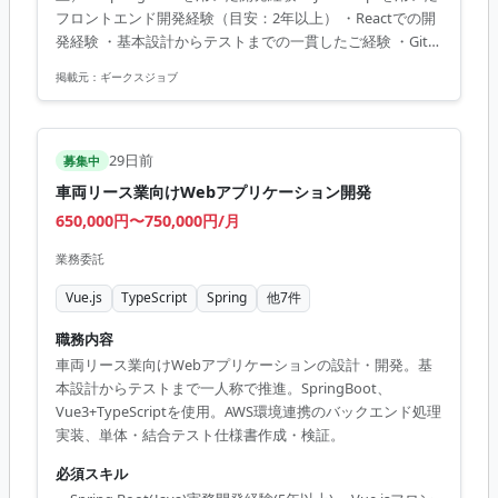
ックエンド設計手法とモダンなフロントエンド技術を両立
フロントエンド開発経験（目安：2年以上） ・Reactでの開
させるスキルは、今後のエンタープライズ領域における技
発経験 ・基本設計からテストまでの一貫したご経験 ・Gitの
術リードやアーキテクトへのステップアップに直結しま
使用経験 ・チームでコミュニケーションをとって問題を解
す。
掲載元：
ギークスジョブ
決できる方
29日前
募集中
車両リース業向けWebアプリケーション開発
650,000円〜750,000円/月
業務委託
Vue.js
TypeScript
Spring
他
7
件
職務内容
車両リース業向けWebアプリケーションの設計・開発。基
本設計からテストまで一人称で推進。SpringBoot、
Vue3+TypeScriptを使用。AWS環境連携のバックエンド処理
実装、単体・結合テスト仕様書作成・検証。
必須スキル