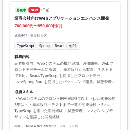
2日前
募集中
NEW
証券会社向けWebアプリケーションエンハンス開発
700,000円〜850,000円/月
業務委託
|
東京都 港区
TypeScript
Spring
React
他
9
件
職務内容
証券取引向けWebシステムの機能追加、改修開発。Webフ
ロント開発チームに所属し、基本設計から製造、テストま
で対応。React/TypeScriptを使用したフロント開発、
Java/Spring Bootを使用したバックエンド開発。状態管理、
レスポンシブデザインを意識した画面開発。プレイングリ
必須スキル
ーダーの場合はタスク見積、割振り、進捗管理、報告、レ
・Webシステムのフロント開発経験3年以上 ・Java開発経験
ビュー対応、メンバーサポートも担当。
3年以上 ・基本設計～テストまで一連の開発経験 ・React／
TypeScriptを用いた開発経験 ・状態管理、レスポンシブデ
ザインを意識した開発経験
掲載元：
ROSCA freelance(ロスカフリーランス)