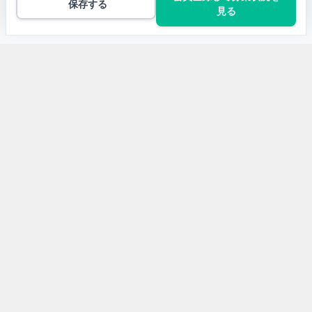
保存する
見る
トップ
TypeScriptの案件一覧
React | 建築WEBアプリ開発
開発言語から求人案件を探す
Javaの求人案件
JavaScriptの求人案件
Pythonの求人案件
TypeScriptの求人案件
PHPの求人案件
C#の求人案件
Rubyの求人案件
Kotlinの求人案件
C++の求人案件
Swiftの求人案件
VBAの求人案件
Go言語の求人案件