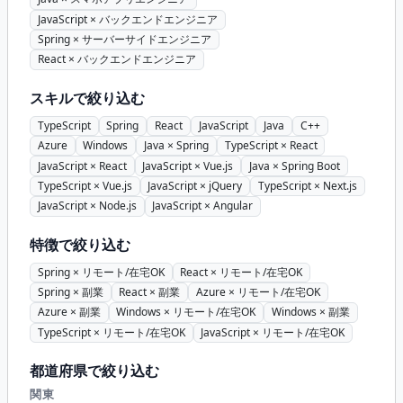
JavaScript × バックエンドエンジニア
Spring × サーバーサイドエンジニア
React × バックエンドエンジニア
スキルで絞り込む
TypeScript
Spring
React
JavaScript
Java
C++
Azure
Windows
Java × Spring
TypeScript × React
JavaScript × React
JavaScript × Vue.js
Java × Spring Boot
TypeScript × Vue.js
JavaScript × jQuery
TypeScript × Next.js
JavaScript × Node.js
JavaScript × Angular
特徴で絞り込む
Spring × リモート/在宅OK
React × リモート/在宅OK
Spring × 副業
React × 副業
Azure × リモート/在宅OK
Azure × 副業
Windows × リモート/在宅OK
Windows × 副業
TypeScript × リモート/在宅OK
JavaScript × リモート/在宅OK
都道府県で絞り込む
関東