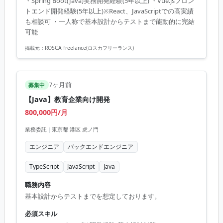
・Spring Boot(Java)実務開発経験(5年以上) ・Vue.jsフロン
トエンド開発経験(5年以上)※React、JavaScriptでの高実績
も相談可 ・一人称で基本設計からテストまで能動的に完結
可能
掲載元：
ROSCA freelance(ロスカフリーランス)
7ヶ月前
募集中
【Java】教育企業向け開発
800,000円/月
業務委託
|
東京都 港区 虎ノ門
エンジニア
バックエンドエンジニア
TypeScript
JavaScript
Java
職務内容
基本設計からテストまでを想定しております。
必須スキル