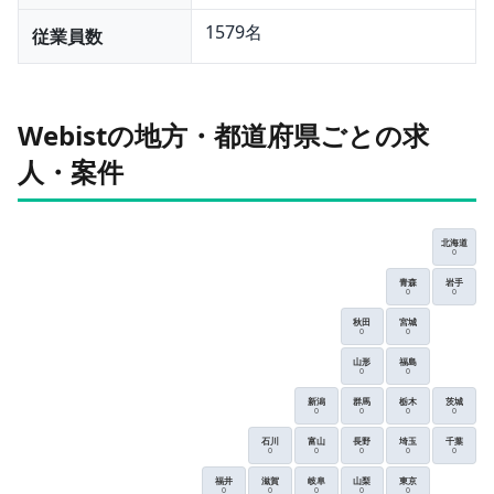
1579名
従業員数
Webistの地方・都道府県ごとの求
人・案件
北海道
0
青森
岩手
0
0
秋田
宮城
0
0
山形
福島
0
0
新潟
群馬
栃木
茨城
0
0
0
0
石川
富山
長野
埼玉
千葉
0
0
0
0
0
福井
滋賀
岐阜
山梨
東京
0
0
0
0
0