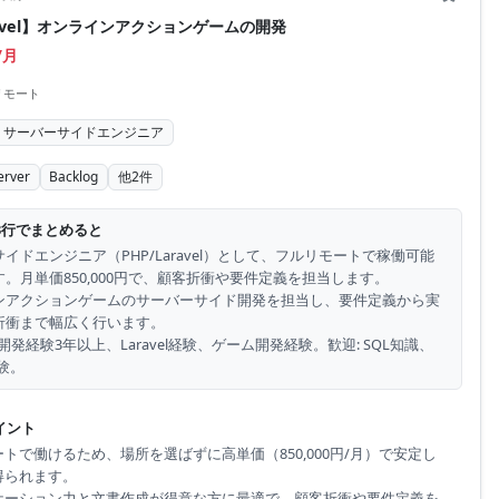
ravel】オンラインアクションゲームの開発
/月
リモート
サーバーサイドエンジニア
erver
Backlog
他
2
件
3行でまとめると
イドエンジニア（PHP/Laravel）として、フルリモートで稼働可能
。月単価850,000円で、顧客折衝や要件定義を担当します。
ンアクションゲームのサーバーサイド開発を担当し、要件定義から実
折衝まで幅広く行います。
HP開発経験3年以上、Laravel経験、ゲーム開発経験。歓迎: SQL知識、
験。
イント
トで働けるため、場所を選ばずに高単価（850,000円/月）で安定し
得られます。
ケーション力と文書作成が得意な方に最適で、顧客折衝や要件定義を