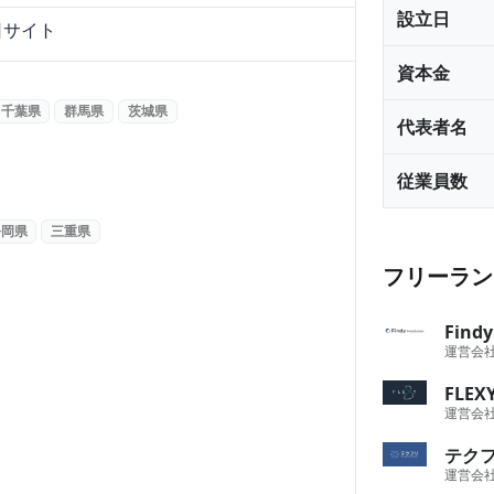
設立日
日サイト
資本金
千葉県
群馬県
茨城県
代表者名
従業員数
静岡県
三重県
フリーラン
Fin
運営会
FLE
運営会
テク
運営会