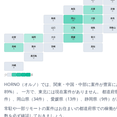
0
0
鳥取
兵庫
京都
0
6
0
島根
岡山
大阪
奈良
0
34
6
0
山口
広島
徳島
和歌山
0
4
0
0
佐賀
福岡
大分
愛媛
香川
0
2
0
13
0
長崎
熊本
宮崎
高知
5
0
0
0
鹿児島
0
沖縄
0
少
多
HORNO（オルノ）
では、
関東・中国・中部
に案件が豊富に
89
%）
。
一方で、
東北
には現在案件がありません。
都道府
件）、岡山県（34件）、愛媛県（13件）、静岡県（9件）
が
常駐や一部リモートの案件は
お住まいの都道府県での稼働が
数を必ず確認しておきましょう。