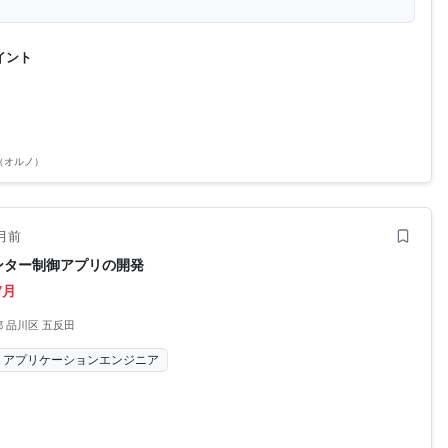
イント
O（オルノ）
月前
ンター制御アプリの開発
/月
 品川区 五反田
アプリケーションエンジニア