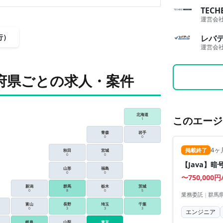
TECH
運営会
行）
レバ
運営会
府県ごとの求人・案件
北海道
このエージ
1
青森
岩手
0
0
4ヶ
掲載終了
秋田
宮城
0
0
【Java】
山形
福島
0
0
〜750,000円
新潟
群馬
栃木
茨城
0
8
0
5
業務委託
|
群馬県
富山
長野
埼玉
千葉
0
3
3
3
エンジニア
岐阜
山梨
東京