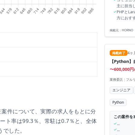
主に担当
✓
PHPとL
方におす
掲載元：
HORN
4ヶ
掲載終了
【Pytho
〜600,000円
業務委託
|
フル
エンジニア
Python
駐案件について、実際の求人をもとに分
この案件を
モート率は
99.3
％、常駐は
0.7
％と、
全体
✓
...
うでした。
✓
...