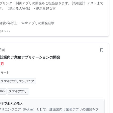
 プリンター制御アプリの開発をご担当頂きます。 詳細設計~テストまで
す。 【求める人物像】 ・勤怠良好な方
経験2年以上 ・Webアプリの開発経験
O（オルノ）
月前
n】建設業向け業務アプリケーションの開発
/月
リモート
スマホアプリエンジニア
tlin
スマホアプリ
3行でまとめると
リエンジニア（Kotlin）として、建設業向け業務アプリの開発をフ