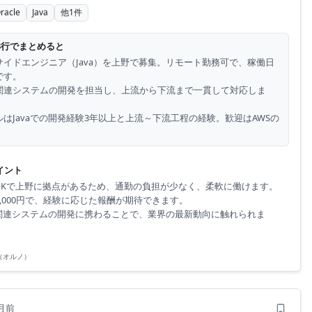
racle
Java
他
1
件
3行でまとめると
サイドエンジニア（Java）を上野で募集。リモート勤務可で、稼働日
です。
関連システムの開発を担当し、上流から下流まで一貫して対応しま
はJavaでの開発経験3年以上と上流～下流工程の経験。歓迎はAWSの
。
イント
OKで上野に拠点があるため、通勤の負担が少なく、柔軟に働けます。
0,000円で、経験に応じた報酬が期待できます。
関連システムの開発に携わることで、業界の最新動向に触れられま
O（オルノ）
月前