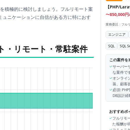
【PHP/La
を積極的に検討しましょう
。フルリモート案
〜850,000円
ミュニケーションに自信がある方に特におす
業務委託
|
フル
エンジニア
ート・リモート・常駐案件
SQL
SQL S
この案件を
✓
サーバーサ
な案件です
✓
オンライ
装、顧客
✓
必須: P
DB設計経
おすすめポ
✓
フルリモー
た報酬が
✓
コミュニ