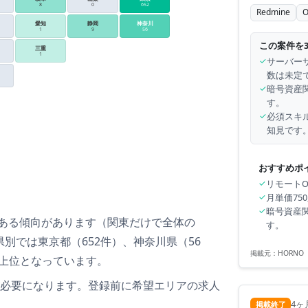
8
0
652
Redmine
O
愛知
静岡
神奈川
1
9
56
この案件を
三重
1
✓
サーバー
数は未定
✓
暗号資産
す。
✓
必須スキル
知見です
おすすめポ
✓
リモート
✓
月単価75
✓
暗号資産
ある傾向があります
（
関東
だけで全体の
す。
県別では
東京都（652件）、神奈川県（56
掲載元：
HORN
上位となっています。
必要
になります。登録前に希望エリアの求人
4ヶ
掲載終了