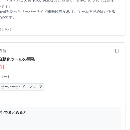
します。
aravelを使ったサーバーサイド開発経験があり、ゲーム開発経験がある
すめです。
O（オルノ）
月前
n】自動化ツールの開発
/月
リモート
サーバーサイドエンジニア
3行でまとめると