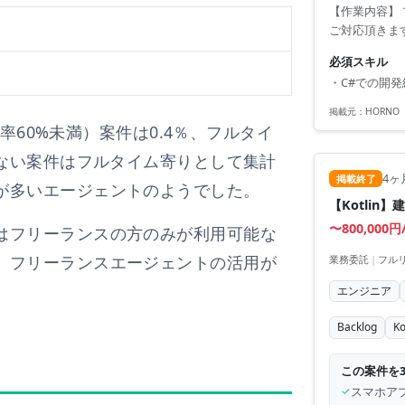
【作業内容】
ご対応頂きま
必須スキル
・C#での開発
掲載元：
HORN
働率60%未満）案件は
0.4
％、フルタイ
ない案件はフルタイム寄りとして集計
4ヶ
掲載終了
が多いエージェントのようでした。
【Kotli
〜800,000円
はフリーランスの方のみが利用可能な
、フリーランスエージェントの活用が
業務委託
|
フル
エンジニア
Backlog
Ko
この案件を
✓
スマホアプ