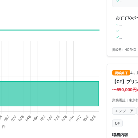
✓
...
おすすめポ
✓
...
✓
...
✓
...
掲載元：
HORN
4ヶ
掲載終了
【C#】プリ
〜650,000円
業務委託
|
東京都
エンジニア
C#
職務内容