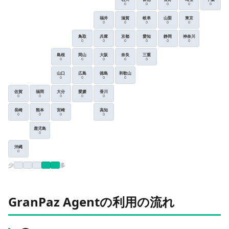
0
0
0
0
0
福井
滋賀
岐阜
山梨
東京
0
0
0
0
0
鳥取
兵庫
京都
愛知
静岡
神奈川
0
0
0
0
0
0
島根
岡山
大阪
奈良
三重
0
0
0
0
0
山口
広島
徳島
和歌山
0
0
0
0
佐賀
福岡
大分
愛媛
香川
0
0
0
0
0
長崎
熊本
宮崎
高知
0
0
0
0
鹿児島
0
沖縄
0
少
多
GranPaz Agentの利用の流れ