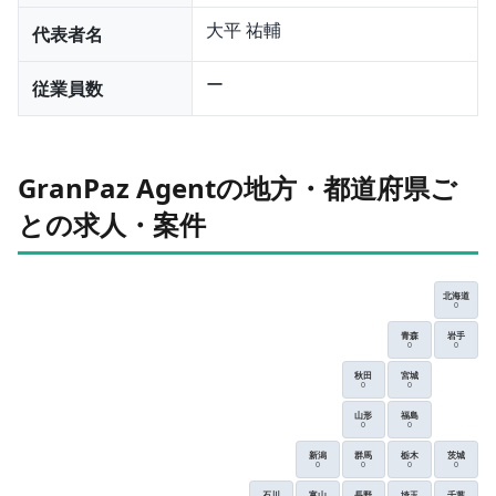
大平 祐輔
代表者名
ー
従業員数
GranPaz Agentの地方・都道府県ご
との求人・案件
北海道
0
青森
岩手
0
0
秋田
宮城
0
0
山形
福島
0
0
新潟
群馬
栃木
茨城
0
0
0
0
石川
富山
長野
埼玉
千葉