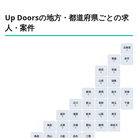
Up Doorsの地方・都道府県ごとの求
人・案件
北海道
0
青森
岩手
0
0
秋田
宮城
0
0
山形
福島
0
0
新潟
群馬
栃木
茨城
0
0
0
0
石川
富山
長野
埼玉
千葉
0
0
0
0
0
福井
滋賀
岐阜
山梨
東京
0
0
0
0
0
鳥取
兵庫
京都
愛知
静岡
神奈川
0
0
0
0
0
0
島根
岡山
大阪
奈良
三重