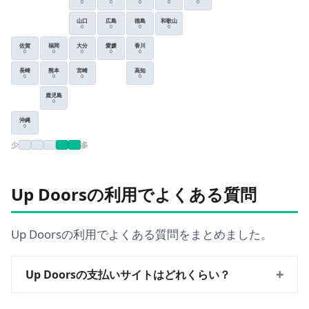
0
0
0
0
0
山口
広島
徳島
和歌山
0
0
0
0
佐賀
福岡
大分
愛媛
香川
0
0
0
0
0
長崎
熊本
宮崎
高知
0
0
0
0
鹿児島
0
沖縄
0
少
多
Up Doorsの利用でよくある質問
Up Doorsの利用でよくある質問をまとめました。
+
Up Doorsの支払いサイトはどれくらい？