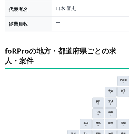
山木 智史
代表者名
ー
従業員数
foRProの地方・都道府県ごとの求
人・案件
北海道
0
青森
岩手
0
0
秋田
宮城
0
0
山形
福島
0
0
新潟
群馬
栃木
茨城
0
0
0
0
石川
富山
長野
埼玉
千葉