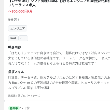
【C++/Rust】シフト管理SaaSにおけるエンジニアの業務委託案
フリーランス求人
〜800,000円/月
業務委託
エンジニア
Rust
C++
職務内容
「はたらく」テーマに向き合う会社で、顧客だけではなく社内メンバ
大切にしている価値観の会社様です。 チームワークを大切にし、個人
長だけでなくチームの成長も考えられる姿勢の方は歓迎です！
必須スキル
計算量、データ構造、探索アルゴリズムのに関する知識と実装能力の
方 Rust, C++, or C の実装経験 / 組合せ最適化問題、ヒューリスティッ
ルゴリズムに関する実装経験
掲載元：
ITプロパートナーズ
17日前
募集中