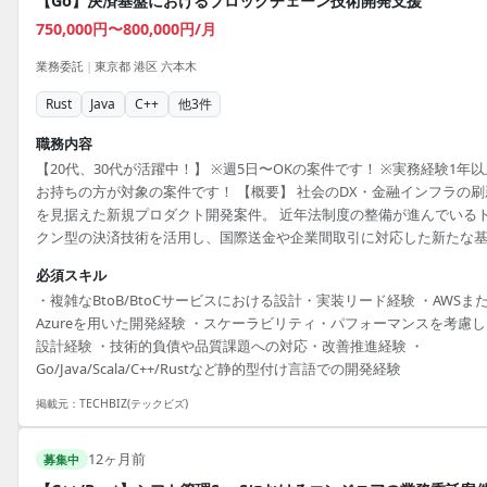
【Go】決済基盤におけるブロックチェーン技術開発支援
750,000円〜800,000円/月
業務委託
|
東京都 港区 六本木
Rust
Java
C++
他
3
件
職務内容
【20代、30代が活躍中！】 ※週5日〜OKの案件です！ ※実務経験1年以
お持ちの方が対象の案件です！ 【概要】 社会のDX・金融インフラの刷
を見据えた新規プロダクト開発案件。 近年法制度の整備が進んでいる
クン型の決済技術を活用し、国際送金や企業間取引に対応した新たな
システムを構築します。 本案件では、事業立ち上げフェーズの中心的
必須スキル
術メンバーとして、クラウド上でのバックエンド/インフラ設計~開発/
・複雑なBtoB/BtoCサービスにおける設計・実装リード経験 ・AWSま
ースを横断してご担当いただきます。 業務内容 ・決済トークン流通・
Azureを用いた開発経験 ・スケーラビリティ・パフォーマンスを考慮
金基盤システムの要件整理、アーキテクチャ設計 ・バックエンド開発
設計経験 ・技術的負債や品質課題への対応・改善推進経験 ・
ラウドインフラ構築 ・PdM/POなどとの設計議論 ・システム品質/性能
Go/Java/Scala/C++/Rustなど静的型付け言語での開発経験
保の...
掲載元：
TECHBIZ(テックビズ)
12ヶ月前
募集中