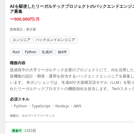
AIを駆使したリーガルテックプロジェクトのバックエンドエンジ
ア募集
〜900,000円/月
業務委託
|
東京都
エンジニア
バックエンドエンジニア
Rust
Python
生成AI
他
4
件
職務内容
急成長中の大手リーガルテック企業のプロジェクトにて、AIを活用し
規機能の設計・開発・運用を担当するバックエンドエンジニアを募集
います。 本ポジションでは、生成AIや大規模言語モデル（LLM）を取
れたリーガルテックプロダクトの機能強化を担当します。 Techスタッ
は、Pythonをメインに、RustやTypeScript(Node.js)などを使用。 ま
必須スキル
AWS SageMakerを含むクラウドベースのサービス開発に携わります。 
・Python ・TypeScript ・Node.js ・AWS
由度の高い作業環境で、自身の技術力を存分に発揮できる現場です。 
ピールポイント】 ・フルリモートでの勤務が可能で、柔軟に働ける環
掲載元：
セルワークフリーランス
提供します。 ・AIや最新技術を...
23日前
募集中