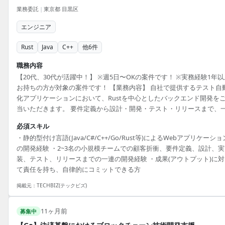
業務委託
|
東京都 目黒区
エンジニア
Rust
Java
C++
他
6
件
職務内容
【20代、30代が活躍中！】 ※週5日〜OKの案件です！ ※実務経験1年以
お持ちの方が対象の案件です！ 【業務内容】 自社で提供するテスト自
化アプリケーションにおいて、Rustを中心としたバックエンド開発を
当いただきます。 要件定義から設計・開発・テスト・リリースまで、
してPJTをお任せする想定です。 〈必須スキル〉 ・静的型付け言語
必須スキル
(Java/C#/C++/Go/Rust等)によるWebアプリケーションの開発経験 ・2
・静的型付け言語(Java/C#/C++/Go/Rust等)によるWebアプリケーショ
の小規模チームでの顧客折衝、要件定義、設計、実装、テスト、リリ
の開発経験 ・2~3名の小規模チームでの顧客折衝、要件定義、設計、実
までの一連の開発経験 ・成果(アウトプット)に対して責任を持ち、自律
装、テスト、リリースまでの一連の開発経験 ・成果(アウトプット)に対
にコミットできる方 〈歓迎スキル〉 ・Rustを用...
て責任を持ち、自律的にコミットできる方
掲載元：
TECHBIZ(テックビズ)
11ヶ月前
募集中