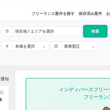
フリーランス案件を探す
保存済み案件
お
現在地 / エリアを選択
検索
単価を選択
業務委託
⌄
⌄
件通知
インディバースフリー
フリーラン
発