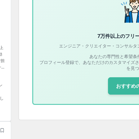
7万件以上の
フリ
エンジニア・クリエイター・コンサルタ
上
動
あなたの専門性と希望条
ご担
プロフィール登録で、あなただけのカスタマイズ
一貫
を見
~3名
ン
おすすめ
ース
的
し