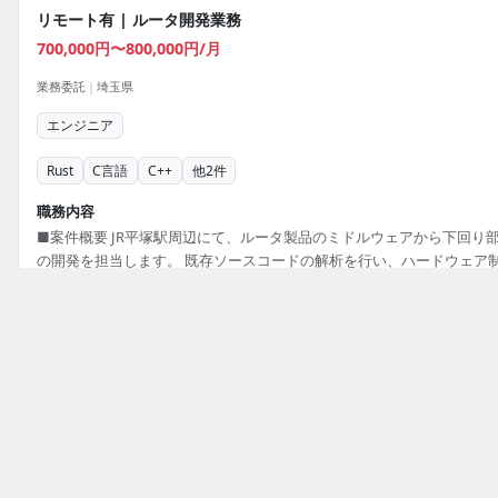
リモート有 | ルータ開発業務
700,000円〜800,000円/月
業務委託
|
埼玉県
エンジニア
Rust
C言語
C++
他
2
件
職務内容
■案件概要 JR平塚駅周辺にて、ルータ製品のミドルウェアから下回り
の開発を担当します。 既存ソースコードの解析を行い、ハードウェア
や通信処理の最適化を推進します。 ■業務内容 ・ルータ製品のミドル
ア開発を行う。 ・Linuxカーネルのカスタマイズやドライバ開発を行う
・パケット転送のパフォーマンス最適化を行う。 ・既存ソースコード
必須スキル
析と改修を行う。 ■開発環境 C, C++, Python, Rust, Linux, DPDK
C言語開発経験 ルータ開発経験 Linux操作経験
掲載元：
アットエンジニア
24日前
募集中
トップ
Rustのフリーランス案件・求人一覧
【Python/C++】産業IoTプラットフォーム開発におけるエンジニ