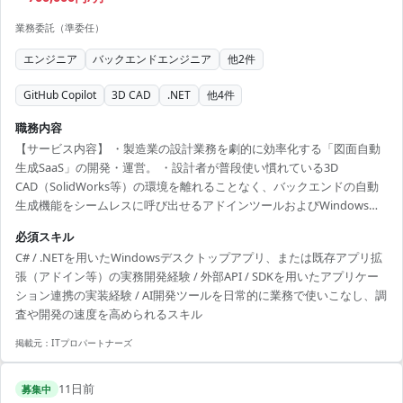
業務委託（準委任）
エンジニア
バックエンドエンジニア
他
2
件
GitHub Copilot
3D CAD
.NET
他
4
件
職務内容
【サービス内容】 ・製造業の設計業務を劇的に効率化する「図面自動
生成SaaS」の開発・運営。 ・設計者が普段使い慣れている3D
CAD（SolidWorks等）の環境を離れることなく、バックエンドの自動
生成機能をシームレスに呼び出せるアドインツールおよびWindowsク
ライアント連携ツールの開発・提供。 【募集背景・現状課題】 ・CAD
必須スキル
環境とのシームレスな機能連携がプロダクト普及の鍵を握っています
C# / .NETを用いたWindowsデスクトップアプリ、または既存アプリ拡
が、情報が極めて少ない外部API/SDKやCOM等のレガシーな仕様を調
張（アドイン等）の実務開発経験 / 外部API / SDKを用いたアプリケー
査しながら、短期間でデスクトップアプリとしての実装方針を固めて
ション連携の実装経験 / AI開発ツールを日常的に業務で使いこなし、調
作り切れるC#エンジニアが不足しており、開発を加速させるための増
査や開発の速度を高められるスキル
員募集です。 【想定業務内容】 ・So...
掲載元：
ITプロパートナーズ
11日前
募集中