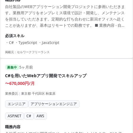
自社製品のWEBアプリケーション開発プロジェクトに参画いただきま
す。業務用アプリをオンプレミス環境で設計・開発し、メンテナンス
を担当していただきます。定期的な打ち合わせに新潟オフィスへ赴く
ことがありますが、基本はリモートでの勤務です。 ■ 業務内容 - 自社
製品向けWEBアプリの設計・開発 - DBの設計・管理 - チームメンバー
必須スキル
との共同開発 - クライアントとの調整および要件定義 【アピールポイ
・C# ・TypeScript ・JavaScript
ント】 - リモート勤務をベースにした柔軟な働き方が可能 - 自社開発な
らではの裁量権とやりがい - 長期的なプロジェクトでスキルアップが可
掲載元：
セルワークフリーランス
能 - 実務での最新技術の活用チャンス - オンプレミス環境での開発経
験...
5ヶ月前
募集中
C#を用いたWebアプリ開発でスキルアップ
〜670,000円/月
業務委託
|
東京都 千代田区 秋葉原
エンジニア
アプリケーションエンジニア
ASP.NET
C#
AWS
職務内容