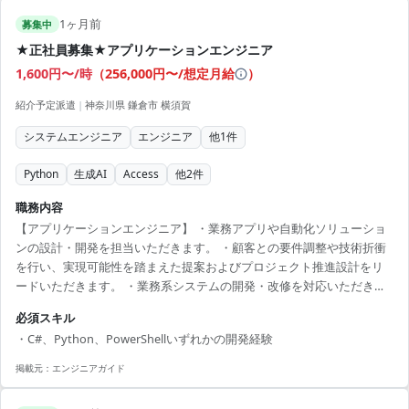
リチューニングの経験 ・事業会社での開発経験
1ヶ月前
募集中
★正社員募集★アプリケーションエンジニア
1,600円〜/時
（
256,000円〜/想定月給
）
紹介予定派遣
|
神奈川県 鎌倉市 横須賀
システムエンジニア
エンジニア
他
1
件
Python
生成AI
Access
他
2
件
職務内容
【アプリケーションエンジニア】 ・業務アプリや自動化ソリューショ
ンの設計・開発を担当いただきます。 ・顧客との要件調整や技術折衝
を行い、実現可能性を踏まえた提案およびプロジェクト推進設計をリ
ードいただきます。 ・業務系システムの開発・改修を対応いただきま
す。 ・Python、PowerShell等を用いたアプリケーション開発を行って
必須スキル
いただきます。 ・顧客向け業務システムの開発・改修・運用保守を担
・C#、Python、PowerShellいずれかの開発経験
当いただきます。 ・AI（生成AI等）を活用した開発・自動化の企画、
PoC、業務適用の推進を担当いただきます。 【担当製品】 アプリケー
掲載元：
エンジニアガイド
ションエンジニア