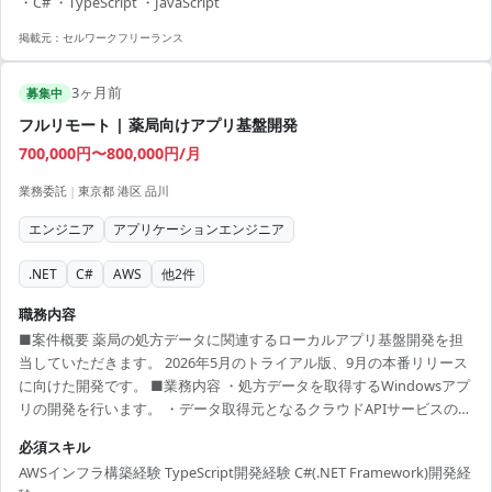
・C# ・TypeScript ・JavaScript
ます。 本案件はリモートワークを基本とし、柔軟な働き方が可能で
す。 【アピールポイント】 ・フルリモートに近い環境で、自由度の高
掲載元：
セルワークフリーランス
い働き方が可能 ・最先端のAzureクラウド技術に触れる絶好のチャン...
3ヶ月前
募集中
フルリモート | 薬局向けアプリ基盤開発
700,000円〜800,000円/月
業務委託
|
東京都 港区 品川
エンジニア
アプリケーションエンジニア
.NET
C#
AWS
他
2
件
職務内容
■案件概要 薬局の処方データに関連するローカルアプリ基盤開発を担
当していただきます。 2026年5月のトライアル版、9月の本番リリース
に向けた開発です。 ■業務内容 ・処方データを取得するWindowsアプ
リの開発を行います。 ・データ取得元となるクラウドAPIサービスの開
発を行います。 ・クラウドAPIに関連するデータ連携処理の開発を行い
必須スキル
ます。 ■開発環境 AWS, TypeScript, C#, .NET Framework
AWSインフラ構築経験 TypeScript開発経験 C#(.NET Framework)開発経