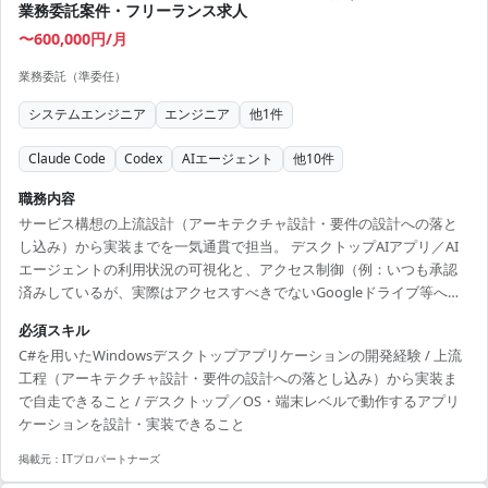
業務委託案件・フリーランス求人
〜600,000円/月
業務委託（準委任）
システムエンジニア
エンジニア
他
1
件
Claude Code
Codex
AIエージェント
他
10
件
職務内容
サービス構想の上流設計（アーキテクチャ設計・要件の設計への落と
し込み）から実装までを一気通貫で担当。 デスクトップAIアプリ／AI
エージェントの利用状況の可視化と、アクセス制御（例：いつも承認
済みしているが、実際はアクセスすべきでないGoogleドライブ等への
制御 など）を実現するWindowsエージェント型アプリを開発いただき
必須スキル
ます。 【体制(人数/構成)】 開発組織5名（インフラ2名／フルスタック
C#を用いたWindowsデスクトップアプリケーションの開発経験 / 上流
3名）。
工程（アーキテクチャ設計・要件の設計への落とし込み）から実装ま
で自走できること / デスクトップ／OS・端末レベルで動作するアプリ
ケーションを設計・実装できること
掲載元：
ITプロパートナーズ