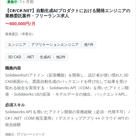
1ヶ月前
募集中
【C#/C#.NET】自動生成AIプロダクトにおける開発エンジニアの
業務委託案件・フリーランス求人
〜800,000円/月
業務委託（準委任）
エンジニア
アプリケーションエンジニア
他
1
件
3D CAD
.NET
生成AI
他
2
件
職務内容
Solidworksのアドイン（拡張機能）を開発し、設計者が使い慣れた3D
CAD画面から、図面自動生成のバックエンドを呼び出して結果を受け
取れる統合を実現する ・Solidworks API（COM）を用いたアドイン開
発 ・Solidworks UIの拡張 ・モデルデータの抽出、バックエンドAPIと
の連携（認証・ファイル転送） ・配布（インストーラ・署名）
必須スキル
Solidworks API を用いたアドイン開発の実務経験（必須・代替不可） /
C# / .NET（COM 相互運用） / デスクトップアプリ ↔ クラウド API の
統合経験
掲載元：
ITプロパートナーズ