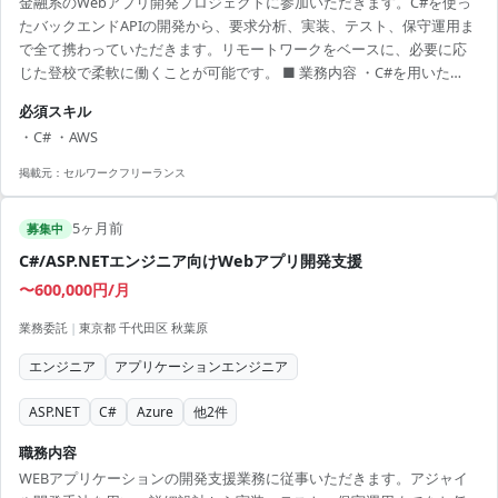
金融系のWebアプリ開発プロジェクトに参加いただきます。C#を使っ
たバックエンドAPIの開発から、要求分析、実装、テスト、保守運用ま
で全て携わっていただきます。リモートワークをベースに、必要に応
じた登校で柔軟に働くことが可能です。 ■ 業務内容 ・C#を用いた
Webアプリケーションの開発 ・ASP.NET Core、Entity Framework等の
必須スキル
ライブラリを活用 ・アジャイル開発手法を用いたチーム開発 ・要求分
・C# ・AWS
析から保守運用までの一連の業務 ・AWS等のクラウド環境を使用した
開発 【アピールポイント】 ・柔軟なフレックス制度でワークライフバ
掲載元：
セルワークフリーランス
ランスを実現 ・最新技術を用いた開発環境でスキルアップ可能 ・...
5ヶ月前
募集中
C#/ASP.NETエンジニア向けWebアプリ開発支援
〜600,000円/月
業務委託
|
東京都 千代田区 秋葉原
エンジニア
アプリケーションエンジニア
ASP.NET
C#
Azure
他
2
件
職務内容
WEBアプリケーションの開発支援業務に従事いただきます。アジャイ