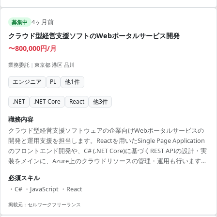
4ヶ月前
募集中
クラウド型経営支援ソフトのWebポータルサービス開発
〜800,000円/月
業務委託
|
東京都 港区 品川
エンジニア
PL
他
1
件
.NET
.NET Core
React
他
3
件
職務内容
クラウド型経営支援ソフトウェアの企業向けWebポータルサービスの
開発と運用支援を担当します。Reactを用いたSingle Page Application
のフロントエンド開発や、C# (.NET Core)に基づくREST APIの設計・実
装をメインに、Azure上のクラウドリソースの管理・運用も行います。
SAML認証やGraph APIを用いたMicrosoftユーザー情報の管理を含み、
必須スキル
堅牢かつ機能性の高いシステムの構築を目指します。 ■ 業務内容 ・既
・C# ・JavaScript ・React
存ポータル画面の改修・機能追加（React SPA） ・Graph APIを用いた
ユーザー情報の取得・更新処理の実装 ・C# (.NET Core) によるRE...
掲載元：
セルワークフリーランス