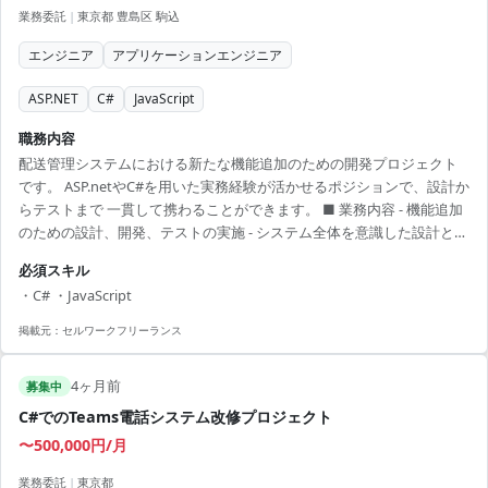
業務委託
|
東京都 豊島区 駒込
エンジニア
アプリケーションエンジニア
ASP.NET
C#
JavaScript
職務内容
配送管理システムにおける新たな機能追加のための開発プロジェクト
です。 ASP.netやC#を用いた実務経験が活かせるポジションで、設計か
らテストまで 一貫して携わることができます。 ■ 業務内容 - 機能追加
のための設計、開発、テストの実施 - システム全体を意識した設計と実
装 - チーム内での技術レビューと協力 【アピールポイント】 - 経験を活
必須スキル
かしながらステップアップが可能 - ハイブリッドワークで働き方の柔軟
・C# ・JavaScript
性あり - 長期で安定したプロジェクトに従事可能 - 最新技術を使用する
チャンスあり - チーム内での継続的なスキル共有と成長環境あり
掲載元：
セルワークフリーランス
4ヶ月前
募集中
C#でのTeams電話システム改修プロジェクト
〜500,000円/月
業務委託
|
東京都