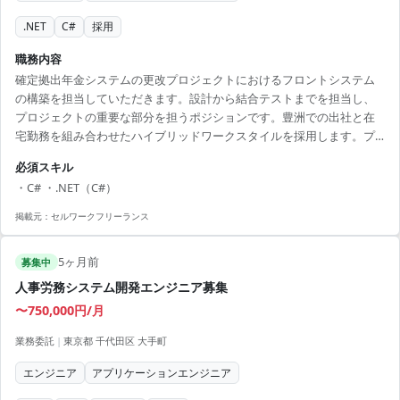
.NET
C#
採用
職務内容
確定拠出年金システムの更改プロジェクトにおけるフロントシステム
の構築を担当していただきます。設計から結合テストまでを担当し、
プロジェクトの重要な部分を担うポジションです。豊洲での出社と在
宅勤務を組み合わせたハイブリッドワークスタイルを採用します。プ
ロジェクトは長期での参画を予定しており、安定した稼働が期待され
必須スキル
ます。 ■ 業務内容 ・フロントエンドの要件定義から設計までの作業 ・
・C# ・.NET（C#）
WEBアプリケーションの設計および結合テスト ・品質管理およびドキ
ュメント作成 ・プロジェクトメンバーとの調整および進捗管理 【アピ
掲載元：
セルワークフリーランス
ールポイント】 ・金融業界特有の技術を身につけられる ・チームで協
力し大規模プロジェクトをリードする機会 ...
5ヶ月前
募集中
人事労務システム開発エンジニア募集
〜750,000円/月
業務委託
|
東京都 千代田区 大手町
エンジニア
アプリケーションエンジニア