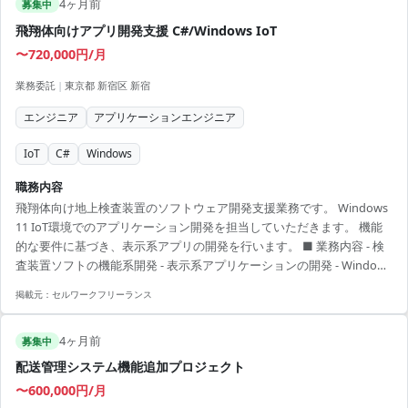
4ヶ月前
募集中
飛翔体向けアプリ開発支援 C#/Windows IoT
〜720,000円/月
業務委託
|
東京都 新宿区 新宿
エンジニア
アプリケーションエンジニア
IoT
C#
Windows
職務内容
飛翔体向け地上検査装置のソフトウェア開発支援業務です。 Windows
11 IoT環境でのアプリケーション開発を担当していただきます。 機能
的な要件に基づき、表示系アプリの開発を行います。 ■ 業務内容 - 検
査装置ソフトの機能系開発 - 表示系アプリケーションの開発 - Windows
11 IoTを用いた開発環境でC#を使用 【アピールポイント】 - 曜日限定
掲載元：
セルワークフリーランス
でリモートワーク可 - 開発から運用まで幅広い経験を積むチャンス - 新
技術の習得が可能 - 技術力と提案力を活かせる環境 - 1回での面談で決
4ヶ月前
まるためスピーディな就業が可能
募集中
配送管理システム機能追加プロジェクト
〜600,000円/月