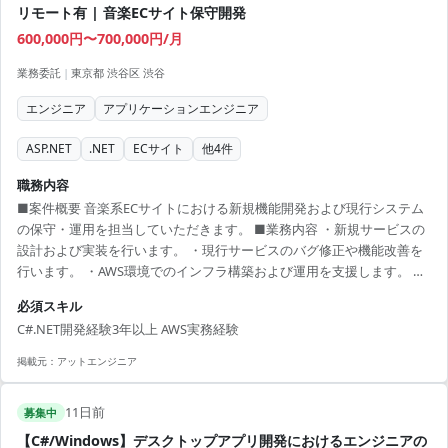
リモート有 | 音楽ECサイト保守開発
600,000円〜700,000円/月
業務委託
|
東京都 渋谷区 渋谷
エンジニア
アプリケーションエンジニア
ASP.NET
.NET
ECサイト
他
4
件
職務内容
■案件概要 音楽系ECサイトにおける新規機能開発および現行システム
の保守・運用を担当していただきます。 ■業務内容 ・新規サービスの
設計および実装を行います。 ・現行サービスのバグ修正や機能改善を
行います。 ・AWS環境でのインフラ構築および運用を支援します。 ■
開発環境 C#.NET, ASP.NET, AWS
必須スキル
C#.NET開発経験3年以上 AWS実務経験
掲載元：
アットエンジニア
11日前
募集中
【C#/Windows】デスクトップアプリ開発におけるエンジニアの