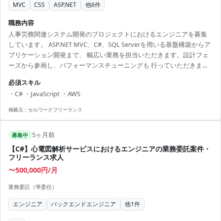
MVC
CSS
ASP.NET
他
6
件
職務内容
人事労務関連システム開発のプロジェクトにおけるエンジニアを募集
しています。 ASP.NET MVC、C#、SQL Serverを用いる基盤構築からア
プリケーション開発まで、 幅広い業務を担当いただきます。設計フェ
ーズから参画し、パフォーマンスチューニングも 行っていただきま
す。 ■ 業務内容 - 要件定義、詳細設計、テーブル設計 - ASP.NET MVC
必須スキル
を用いたWebアプリケーションの開発 - SQL Serverを用いたデータベー
・C# ・JavaScript ・AWS
スの開発・運用 - HTML/CSS/JavaScriptを使用したフロントエンド開発
【アピールポイント】 ・リモート併用で働く場所を柔軟に ・大手町、
掲載元：
セルワークフリーランス
茅場町など都内メイン...
5ヶ月前
募集中
【C#】心電図解析サービスにおけるエンジニアの業務委託案件・
フリーランス求人
〜500,000円/月
業務委託（準委任）
エンジニア
バックエンドエンジニア
他
1
件