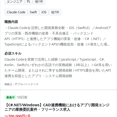
エンジニア
PL
他
1
件
Claude Code
Swift
iOS
他
7
件
職務内容
・Claude Codeを活用した開発業務全般 ・iOS（SwiftUI）／Androidア
プリの実装・既存機能の改善・不具合修正 ・バックエンド
API（HTTPS）と連携したアプリ機能の実装・改修 ・C#（.NET）／
TypeScriptによるバックエンドAPIの機能追加・改修（※発生した場
合） ・アプリの動作確認、テスト、リリース対応（App Store Connect
必須スキル
／Google Play）
Claude Codeを実務で活用した経験 / JavaScript／TypeScript、C#、
Kotlin、Swiftのいずれかの言語での実務経験（3年以上） / Git等を用い
たチーム開発、またはそれに準ずる開発経験 / HTTPS通信を用いたAPI
連携を前提としたアプリ・システム開発経験
掲載元：
ITプロパートナーズ
10日前
募集中
【C#.NET/Windows】CAD連携機能におけるアプリ開発エンジ
ニアの業務委託案件・フリーランス求人
〜700,000円/月