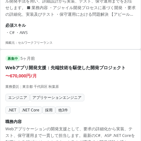
ル開発手法を用い、詳細設計から実装、テスト、保守運用までをお任
せします。 ■ 業務内容 ・アジャイル開発プロセスに基づく開発 ・要求
の詳細化、実装及びテスト ・保守運用における問題解決 【アピールポ
イント】 ・AWS、Azure、GCPといった先進クラウド技術に携われる
必須スキル
・自己裁量の高い働き方が可能 ・フレキシブルなリモートワーク環境
・C# ・AWS
が用意されている ・最新技術を取り入れた開発環境 ・C#を活用した
WebAPI開発スキルが磨かれるチャンス
掲載元：
セルワークフリーランス
5ヶ月前
募集中
Webアプリ開発支援：先端技術を駆使した開発プロジェクト
〜670,000円/月
業務委託
|
東京都 千代田区 秋葉原
エンジニア
アプリケーションエンジニア
.NET
.NET Core
採用
他
3
件
職務内容
Webアプリケーションの開発支援として、要求の詳細化から実装、テ
スト、保守運用まで一貫して担当します。最新のC#、ASP .NET Coreを