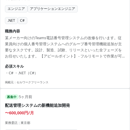
エンジニア
アプリケーションエンジニア
.NET
C#
職務内容
某メーカー向けのTeams電話番号管理システムの改修を行います。従
業員向けの個人番号管理システムへのグループ番号管理機能追加が主
要なタスクです。設計、製造、試験、リリースといった全フェーズを
お任せいたします。 【アピールポイント】 - フルリモートで作業が可
能 - 大手メーカーのシステムに携われるチャンス - 継続的な開発案件で
必須スキル
安定した稼働を見込める
・C# ・.NET（C#）
掲載元：
セルワークフリーランス
5ヶ月前
募集中
配送管理システムの新機能追加開発
〜600,000円/月
業務委託
|
東京都