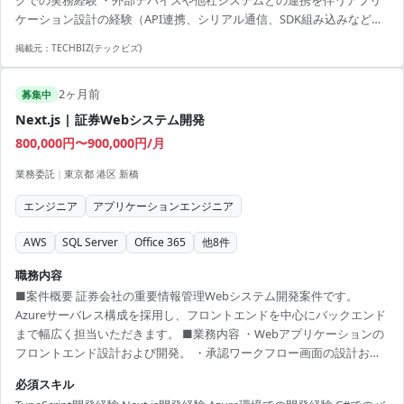
クでの実務経験 ・外部デバイスや他社システムとの連携を伴うアプリ
スに連携させ、調剤から服薬指導、会計までの業務フローを一気通貫
ケーション設計の経験（API連携、シリアル通信、SDK組み込みなど形
で制御するクライアント基盤の開...
式は問わず） ・アーキテクチャ設計、技術選定、技術的負債への対応
掲載元：
TECHBIZ(テックビズ)
方針策定を主導した経験 ・DB（RDB / NoSQL）のスキーマ設計、クエ
リチューニングの経験 ・事業会社での開発経験
2ヶ月前
募集中
Next.js | 証券Webシステム開発
800,000円〜900,000円/月
業務委託
|
東京都 港区 新橋
エンジニア
アプリケーションエンジニア
AWS
SQL Server
Office 365
他
8
件
職務内容
■案件概要 証券会社の重要情報管理Webシステム開発案件です。
Azureサーバレス構成を採用し、フロントエンドを中心にバックエンド
まで幅広く担当いただきます。 ■業務内容 ・Webアプリケーションの
フロントエンド設計および開発。 ・承認ワークフロー画面の設計およ
び実装。 ・バックエンドAPIとの連携実装。 ・Azure環境を活用したシ
必須スキル
ステム開発。 ・Teamsおよびメール通知機能との連携。 ■開発環境