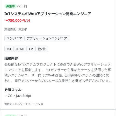
22日前
募集中
IoTシステムのWebアプリケーション開発エンジニア
〜750,000円/月
業務委託
|
東京都
エンジニア
アプリケーションエンジニア
IoT
HTML
C#
他
2
件
職務内容
長期的なIoTシステムプロジェクトに参画できるWebアプリケーション
エンジニアを募集します。 IoTセンサーから集めたデータを活用した蓄
積システムやユーザー向けのWeb画面、設備制御システムの開発に携
わり、既存メンバーからのスムーズな業務引き継ぎも予定されていま
す。 C#、HTML、Javascriptのスキルを活かしながら、Azureを活用し
必須スキル
たクラウドアプリケーションの開発を経験できます。 行動しやすいチ
・C# ・JavaScript
ーム環境で、30代中心のメンバーと共に、最新のIoT技術に関わる貴重
なチャンスを手に入れてください。 制約の少ない環境で柔軟な働き方
掲載元：
セルワークフリーランス
が可能です。 キャリアアップを望むエンジニアにお勧めの案件です。
【アピールポイ...