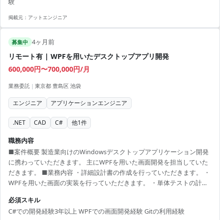
験
掲載元：
アットエンジニア
4ヶ月前
募集中
リモート有 | WPFを用いたデスクトップアプリ開発
600,000円〜700,000円/月
業務委託
|
東京都 豊島区 池袋
エンジニア
アプリケーションエンジニア
.NET
CAD
C#
他
1
件
職務内容
■案件概要 製造業向けのWindowsデスクトップアプリケーション開発
に携わっていただきます。 主にWPFを用いた画面開発を担当していた
だきます。 ■業務内容 ・詳細設計書の作成を行っていただきます。 ・
WPFを用いた画面の実装を行っていただきます。 ・単体テストの計画
および実施を行っていただきます。 ■開発環境 C#, WPF, Git
必須スキル
C#での開発経験3年以上 WPFでの画面開発経験 Gitの利用経験