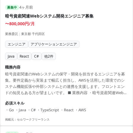
4ヶ月前
募集中
暗号資産関連Webシステム開発エンジニア募集
〜800,000円/月
業務委託
|
東京都 千代田区
エンジニア
アプリケーションエンジニア
Java
React
C#
他
2
件
職務内容
暗号資産関連のWebシステムの保守・開発を担当するエンジニアを募
集。要件定義から実装まで幅広く担当し、AWSを活用した環境でのシ
ステム機能拡張や外部システムとの連携を支援します。フロントエン
ドの知見もある方が望ましいです。 ■ 業務内容 ・暗号資産関連Webシ
ステムの保守・機能開発 ・AWSを活用したシステム環境の構築 ・外部
必須スキル
連携機能の設計・実装 ・要件定義から顧客との仕様調整 ・新規技術の
・Go ・Java ・C# ・TypeScript ・React ・AWS
導入支援 【アピールポイント】 ・AWSを活用したモダンなシステム開
発に携われます ・暗号資産に関わる最新技術を学べるチャンス ・開発
掲載元：
セルワークフリーランス
の全工程に関わることでスキルアップが可能 ・リモート併用で柔軟な
働き方を選択可能 ...