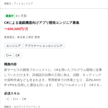
掲載元：
アットエンジニア
4ヶ月前
募集中
C#による遊戯機器向けアプリ開発エンジニア募集
〜600,000円/月
業務委託
|
東京都 江東区 豊洲
エンジニア
アプリケーションエンジニア
C++
C#
職務内容
新サービスの開発プロジェクトに、C#を用いたプログラム開発に従事
していただけます。詳細設計以降の工程に加え、試験、キッティング
や資料作成なども含まれます。専用筐体での作業となり、店内LANや
IP-VPNを活用した通信も行います。 【アピールポイント】 - C#スキル
を活かした長期プロジェクトでのキャリアを築ける - 豊洲駅近くでの通
必須スキル
勤が便利な環境 - チームで協力し合いながら複雑なプロジェクトを成功
・C ・C++ ・C#
に導ける - スキル見合いの単価で自分の価値を最大限に活かせる - 残業
が発生する可能性あり、柔軟な対応で稼働を調整可能
掲載元：
セルワークフリーランス