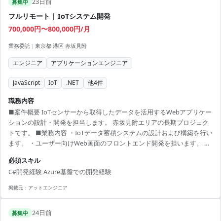
23日前
募集中
フルリモート | IoTシステム開発
700,000円〜800,000円/月
業務委託
|
東京都 港区 赤坂見附
エンジニア
アプリケーションエンジニア
JavaScript
IoT
.NET
他
4
件
職務内容
■案件概要 IoTセンサーから取得したデータを活用するWebアプリケー
ションの設計・開発を担当します。 赤坂見附エリアの長期プロジェク
トです。 ■業務内容 ・IoTデータ蓄積システムの設計および構築を行い
ます。 ・ユーザー向けWeb画面のフロントエンド開発を担います。 ・
設備制御システムの機能実装を進めます。 ・既存メンバーからの業務
必須スキル
引継ぎを行い開発を継続します。 ■開発環境 Azure, C#, HTML,
C#開発経験 Azure基盤での開発経験
JavaScript, SaaS, PaaS, Azure Functions
掲載元：
アットエンジニア
24日前
募集中