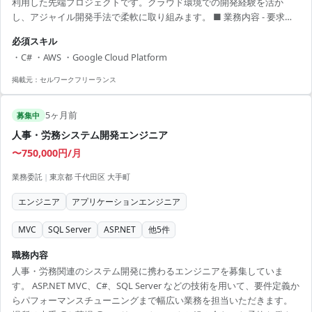
利用した先端プロジェクトです。クラウド環境での開発経験を活か
し、アジャイル開発手法で柔軟に取り組みます。 ■ 業務内容 - 要求の
詳細化、設計から実装、テストまで - 保守運用のサポート - アジャイル
必須スキル
開発手法の採用 【アピールポイント】 - フレックス制度の導入で柔軟
・C# ・AWS ・Google Cloud Platform
な時間管理が可能 - 新技術を学べる、成長しやすい環境 - リモート併用
で快適な働き方を実現 - 責任感あるポジションでスキルを活かせる - 楽
掲載元：
セルワークフリーランス
しいチームメンバーと協力してプロジェクトを推進
5ヶ月前
募集中
人事・労務システム開発エンジニア
〜750,000円/月
業務委託
|
東京都 千代田区 大手町
エンジニア
アプリケーションエンジニア
MVC
SQL Server
ASP.NET
他
5
件
職務内容
人事・労務関連のシステム開発に携わるエンジニアを募集していま
す。 ASP.NET MVC、C#、SQL Server などの技術を用いて、要件定義か
らパフォーマンスチューニングまで幅広い業務を担当いただきます。