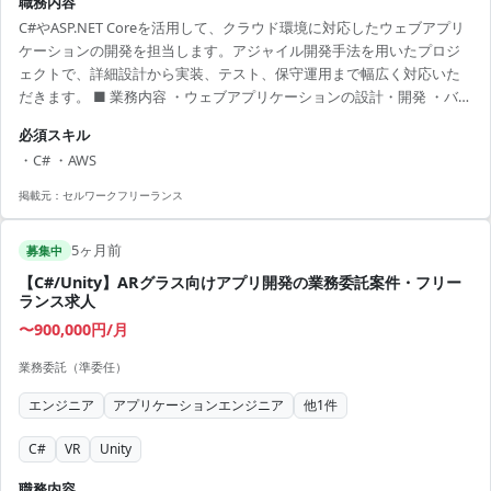
職務内容
C#やASP.NET Coreを活用して、クラウド環境に対応したウェブアプリ
ケーションの開発を担当します。アジャイル開発手法を用いたプロジ
ェクトで、詳細設計から実装、テスト、保守運用まで幅広く対応いた
だきます。 ■ 業務内容 ・ウェブアプリケーションの設計・開発 ・バッ
クエンドAPIの実装とテスト ・クラウドサービスへのデプロイと管理
必須スキル
【アピールポイント】 ・C#やASP.NET Core経験を活かせる、大規模プ
・C# ・AWS
ロジェクトでの参画 ・最新のクラウド技術やアジャイル開発手法の経
験を積むことが可能 ・リモートワークを基本とした柔軟な働き方が実
掲載元：
セルワークフリーランス
現 ・成長を感じられる充実した開発環境 ・スキル向上を目指せる研修
制度あり
5ヶ月前
募集中
【C#/Unity】ARグラス向けアプリ開発の業務委託案件・フリー
ランス求人
〜900,000円/月
業務委託（準委任）
エンジニア
アプリケーションエンジニア
他
1
件
C#
VR
Unity
職務内容