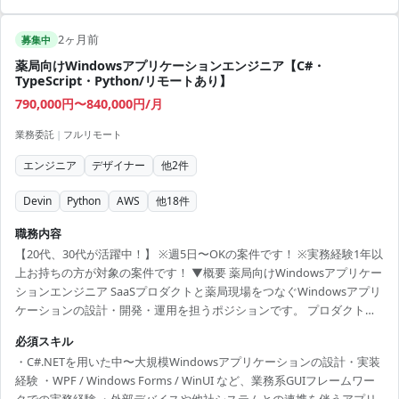
2ヶ月前
募集中
薬局向けWindowsアプリケーションエンジニア【C#・
TypeScript・Python/リモートあり】
790,000円〜840,000円/月
業務委託
|
フルリモート
エンジニア
デザイナー
他
2
件
Devin
Python
AWS
他
18
件
職務内容
【20代、30代が活躍中！】 ※週5日〜OKの案件です！ ※実務経験1年以
上お持ちの方が対象の案件です！ ▼概要 薬局向けWindowsアプリケー
ションエンジニア SaaSプロダクトと薬局現場をつなぐWindowsアプリ
ケーションの設計・開発・運用を担うポジションです。 プロダクトマ
ネージャ、デザイナー、サーバーサイドエンジニアと共に、クライア
必須スキル
ントサイドの専門家として開発を担って頂きます。 薬局内の各種デバ
・C#.NETを用いた中〜大規模Windowsアプリケーションの設計・実装
イス機器（レセプトコンピュータ、調剤機器、自動分包機、電子薬歴
経験 ・WPF / Windows Forms / WinUI など、業務系GUIフレームワー
端末等）や他社システムと、クラウド上のSaaSプロダクトをシームレ