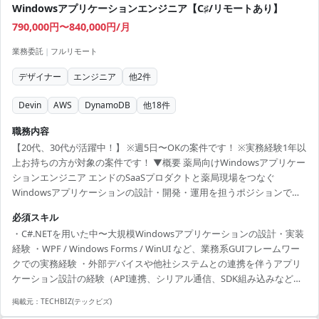
Windowsアプリケーションエンジニア【C♯/リモートあり】
790,000円〜840,000円/月
業務委託
|
フルリモート
デザイナー
エンジニア
他
2
件
Devin
AWS
DynamoDB
他
18
件
職務内容
【20代、30代が活躍中！】 ※週5日〜OKの案件です！ ※実務経験1年以
上お持ちの方が対象の案件です！ ▼概要 薬局向けWindowsアプリケー
ションエンジニア エンドのSaaSプロダクトと薬局現場をつなぐ
Windowsアプリケーションの設計・開発・運用を担うポジションで
す。 プロダクトマネージャ、デザイナー、サーバーサイドエンジニア
必須スキル
と共に、クライアントサイドの専門家として開発を担って頂きます。
・C#.NETを用いた中〜大規模Windowsアプリケーションの設計・実装
薬局内の各種デバイス機器（レセプトコンピュータ、調剤機器、自動
経験 ・WPF / Windows Forms / WinUI など、業務系GUIフレームワー
分包機、電子薬歴端末等）や他社システムと、クラウド上のSaaSプロ
クでの実務経験 ・外部デバイスや他社システムとの連携を伴うアプリ
ダクトをシームレスに連携させ、調剤から服薬指導、会計までの業務
ケーション設計の経験（API連携、シリアル通信、SDK組み込みなど形
フローを一気通貫で制御するクライアント...
式は問わず） ・アーキテクチャ設計、技術選定、技術的負債への対応
掲載元：
TECHBIZ(テックビズ)
方針策定を主導した経験 ・DB（RDB / NoSQL）のスキーマ設計、クエ