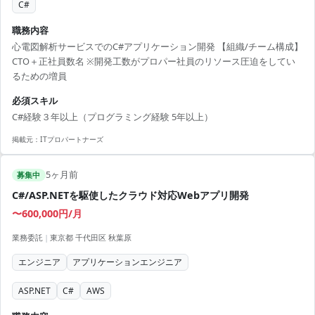
C#
職務内容
心電図解析サービスでのC#アプリケーション開発 【組織/チーム構成】
CTO＋正社員数名 ※開発工数がプロパー社員のリソース圧迫をしてい
るための増員
必須スキル
C#経験３年以上（プログラミング経験 5年以上）
掲載元：
ITプロパートナーズ
5ヶ月前
募集中
C#/ASP.NETを駆使したクラウド対応Webアプリ開発
〜600,000円/月
業務委託
|
東京都 千代田区 秋葉原
エンジニア
アプリケーションエンジニア
ASP.NET
C#
AWS