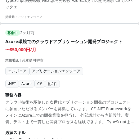
TypeScript開発経験 Next.js開発経験 Azure環境での開発経験 C#でのバ
Next.js, TypeScript, C#, Azure Functions, App Service, Logic Apps, SQL
ックエ
Database
掲載元：
アットエンジニア
2ヶ月前
募集中
Azure環境でのクラウドアプリケーション開発プロジェクト
〜850,000円/月
業務委託
|
兵庫県 神戸市
エンジニア
アプリケーションエンジニア
.NET
Azure
C#
他
2
件
職務内容
クラウド技術を駆使した次世代アプリケーション開発のプロジェクト
に参画いただけるメンバーを募集しています。 C# .NET Frameworkを
メインにAzure上での開発業務を担当し、外部設計から内部設計、実
装、テストまで一貫した開発プロセスを経験できます。 TypeScriptま
たはJavaScriptを用いて、ユーザーインターフェース構築にも関わって
必須スキル
いただきます。REST APIを活用したサービス連携も重要な要素となり