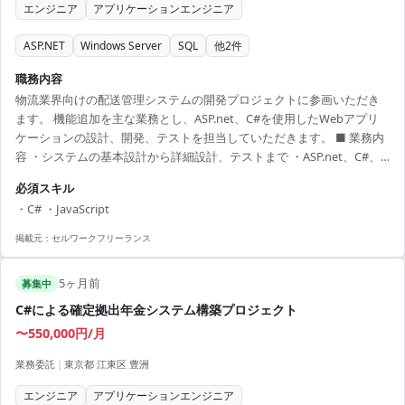
エンジニア
アプリケーションエンジニア
ASP.NET
Windows Server
SQL
他
2
件
職務内容
物流業界向けの配送管理システムの開発プロジェクトに参画いただき
ます。 機能追加を主な業務とし、ASP.net、C#を使用したWebアプリ
ケーションの設計、開発、テストを担当していただきます。 ■ 業務内
容 ・システムの基本設計から詳細設計、テストまで ・ASP.net、C#、
JavaScriptを用いたコーディング ・SQLを活用したデータベース操作と
必須スキル
管理 ・WindowsServer上での開発経験がある方大歓迎 【アピールポイ
・C# ・JavaScript
ント】 ・リモート勤務が可能でプライベートと両立しやすい環境 ・物
流業界のシステム開発に携われる貴重な経験 ・大型プロジェクト参加
掲載元：
セルワークフリーランス
でキャリアアップのチャンス ・新機能追加に伴う設計...
5ヶ月前
募集中
C#による確定拠出年金システム構築プロジェクト
〜550,000円/月
業務委託
|
東京都 江東区 豊洲
エンジニア
アプリケーションエンジニア