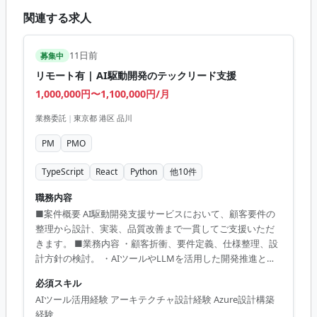
関連する求人
11日前
募集中
リモート有 | AI駆動開発のテックリード支援
1,000,000円〜1,100,000円/月
業務委託
|
東京都 港区 品川
PM
PMO
TypeScript
React
Python
他
10
件
職務内容
■案件概要 AI駆動開発支援サービスにおいて、顧客要件の
整理から設計、実装、品質改善まで一貫してご支援いただ
きます。 ■業務内容 ・顧客折衝、要件定義、仕様整理、設
計方針の検討。 ・AIツールやLLMを活用した開発推進とコ
ードレビュー。 ・Webアプリケーションのアーキテクチャ
必須スキル
設計。 ・インフラ構成検討および開発基盤の整備。 ■開発
AIツール活用経験 アーキテクチャ設計経験 Azure設計構築
環境 TypeScript, Go, Python, React, Next.js, Azure, AWS,
経験