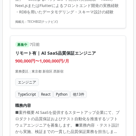
MCPなどを用いたAI協働開発を前提としています。AIを活
Next.jsまたはFlutterによるフロントエンド開発の実務経験
用した高速な開発サイクルの中で、ユーザーに届く価値を
・RDBを用いたデータモデリング・スキーマ設計の経験
エンドツーエンドで生み出していただくポジションです。
（工程）企画、設計、実装、リリース、運用、保守 ...
掲載元：
TECHBIZ(テックビズ)
7日前
募集中
リモート有 | AI SaaS品質保証エンジニア
900,000円〜1,000,000円/月
業務委託
|
東京都 新宿区 西新宿
エンジニア
TypeScript
React
Python
他
13
件
職務内容
■案件概要 AI SaaSを提供するスタートアップ企業にて、プ
ロダクトの品質保証およびテスト自動化を推進するソフト
ウェアエンジニアを募集します。 ■業務内容 ・テスト設計
から実施、検証までの一貫した品質保証業務を担当しま