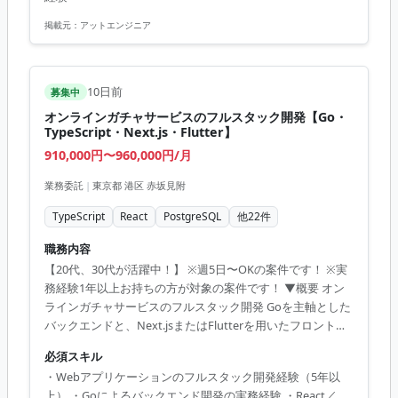
GCP, Docker, Terraform, PostgreSQL
掲載元：
アットエンジニア
10日前
募集中
オンラインガチャサービスのフルスタック開発【Go・
TypeScript・Next.js・Flutter】
910,000円〜960,000円/月
業務委託
|
東京都 港区 赤坂見附
TypeScript
React
PostgreSQL
他
22
件
職務内容
【20代、30代が活躍中！】 ※週5日〜OKの案件です！ ※実
務経験1年以上お持ちの方が対象の案件です！ ▼概要 オン
ラインガチャサービスのフルスタック開発 Goを主軸とした
バックエンドと、Next.jsまたはFlutterを用いたフロントエ
ンドの両面を担当し、企画段階から設計・実装・リリース
必須スキル
までを一貫してリードしていただきます。 「人間が手でコ
・Webアプリケーションのフルスタック開発経験（5年以
ードを書く」工程を原則廃止し、Claude Code、Cursor、
上） ・Goによるバックエンド開発の実務経験 ・React／