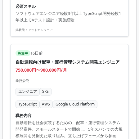
す。 ・テスト自動化の導入による工数削減を推進します。
必須スキル
・営業部等の他部署と連携し、要件定義から開発まで携わ
ソフトウェアエンジニア経験3年以上 TypeScript開発経験1
ります。 ・AI技術を活用した業務効率化を推進します。 ■
年以上 QAテスト設計・実施経験
開発環境 Python, TypeScript, GCP, AWS, Azure, Docker,
Kubernetes, Terraform, GitHub Actions
掲載元：
アットエンジニア
16日前
募集中
自動運転向け配車・運行管理システム開発エンジニア
750,000円〜900,000円/月
業務委託
エンジニア
SRE
TypeScript
AWS
Google Cloud Platform
職務内容
自動運転を社会実装するための、配車・運行管理システム
開発案件。スモールスタートで開始し、5年スパンでの大規
模展開を見据えた取り組み。立ち上げフェーズから参画