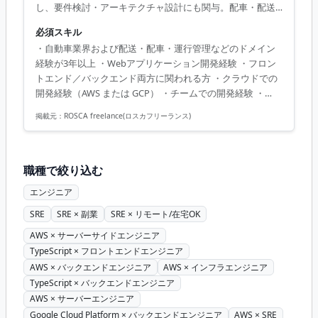
し、要件検討・アーキテクチャ設計にも関与。配車・配送/
運行管理システムの設計・開発・運用。車両データを扱う
必須スキル
アプリケーションの実装。バックエンドを主軸としつつ、
・自動車業界および配送・配車・運行管理などのドメイン
フロントエンドも含めた開発。アーキテクトやSREメンバー
経験が3年以上 ・Webアプリケーション開発経験 ・フロン
と連携した品質・運用性改善。マイクロサービスを前提と
トエンド／バックエンド両方に関われる方 ・クラウドでの
したサービス設計。
開発経験（AWS または GCP） ・チームでの開発経験 ・
TypeScript必須
掲載元：
ROSCA freelance(ロスカフリーランス)
職種で絞り込む
エンジニア
SRE
SRE × 副業
SRE × リモート/在宅OK
AWS × サーバーサイドエンジニア
TypeScript × フロントエンドエンジニア
AWS × バックエンドエンジニア
AWS × インフラエンジニア
TypeScript × バックエンドエンジニア
AWS × サーバーエンジニア
Google Cloud Platform × バックエンドエンジニア
AWS × SRE