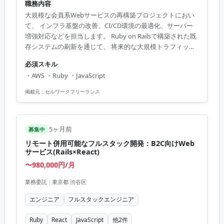
職務内容
大規模な会員系Webサービスの再構築プロジェクトにおい
て、 インフラ基盤の改善、CI/CD環境の最適化、サーバー
増強対応などを担当します。 Ruby on Railsで構築された既
存システムの刷新を通じて、 将来的な大規模トラフィック
に対応したスケーラブルな設計を推進します。 ■ 業務内容
必須スキル
- インフラ基盤の改善 - CI/CD環境の最適化 - サーバー増強対
・AWS ・Ruby ・JavaScript
応 - インフラ要件の整理 【アピールポイント】 - 大規模プロ
ジェクトでスケーラブルな設計に関与 - インフラとCI/CD両
掲載元：
セルワークフリーランス
方でスキルを発揮可能 - 長期で安定した参画が期待できる -
チーム内で裁量を持って働ける環境 - 最新技術を活用しス...
5ヶ月前
募集中
リモート併用可能なフルスタック開発：B2C向けWeb
サービス(Rails×React)
〜980,000円/月
業務委託
|
東京都 渋谷区
エンジニア
フルスタックエンジニア
Ruby
React
JavaScript
他
2
件