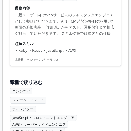
職務内容
一般ユーザー向けWebサービスのフルスタックエンジニア
として参画いただきます。 API・CMS開発やReactを用いた
画面の追加実装、 詳細設計からテスト、運用保守まで幅広
く担当していただきます。 スキル次第では顧客との仕様調
整や基本設計など、 上流工程のリードもお任せいたしま
必須スキル
す。 ■ 業務内容 - API・CMS開発、Reactを用いた画面の追
・Ruby ・React ・JavaScript ・AWS
加実装 - 詳細設計〜テスト、運用保守 - モダンな技術を用い
た開発チームでの参画 【アピールポイント】 - リモート併
掲載元：
セルワークフリーランス
用で柔軟な働き方が可能 - モダン技術を駆使した開発に参加
可能 - 顧客との仕様調整や上流工程経験が得られる - 技術志
向の強いチームでスキ...
職種で絞り込む
エンジニア
システムエンジニア
ディレクター
JavaScript × フロントエンドエンジニア
AWS × サーバーサイドエンジニア
AWS × バックエンドエンジニア