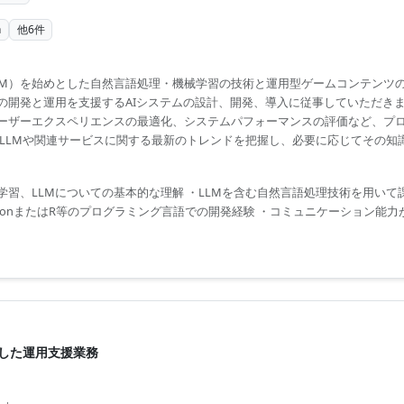
n
他
6
件
LM）を始めとした自然言語処理・機械学習の技術と運用型ゲームコンテンツ
の開発と運用を支援するAIシステムの設計、開発、導入に従事していただきま
ーザーエクスペリエンスの最適化、システムパフォーマンスの評価など、プ
 LLMや関連サービスに関する最新のトレンドを把握し、必要に応じてその知
学習、LLMについての基本的な理解 ・LLMを含む自然言語処理技術を用いて
ythonまたはR等のプログラミング言語での開発経験 ・コミュニケーション能
用した運用支援業務