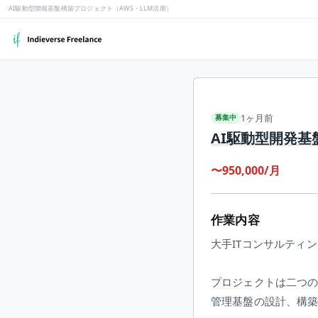
AI駆動型開発基盤構築プロジェクト（AWS・LLM活用）
1ヶ月前
募集中
AI駆動型開発基
〜950,000/月
作業内容
大手ITコンサルティ
プロジェクトは二つの
管理基盤の設計、構