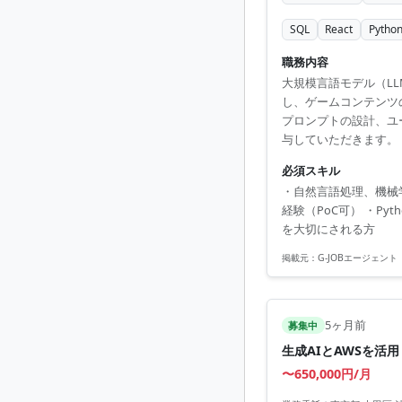
SQL
React
Pytho
職務内容
大規模言語モデル（L
し、ゲームコンテンツ
プロンプトの設計、ユ
与していただきます。
有していただきます。
必須スキル
・自然言語処理、機械
経験（PoC可） ・P
を大切にされる方
掲載元：
G-JOBエージェント
5ヶ月前
募集中
生成AIとAWSを活
〜650,000円/月