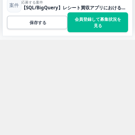
応募する案件
案件
【SQL/BigQuery】レシート買収アプリにおけるマーケティングデータアナリストの業務委託案件・フリーランス求人
会員登録して募集状況を
保存する
見る
トップ
Pythonの案件一覧
【SQL/BigQuery】レシート買収アプリにおけるマーケ
ティングデータアナリストの業務委託案件…
開発言語から求人案件を探す
Javaの求人案件
JavaScriptの求人案件
Pythonの求人案件
TypeScriptの求人案件