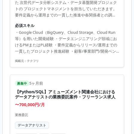
た 次世代データ分析システム・データ基盤開発プロジェク
トの プロジェクトマネジメントを担当していただきます。
要件定義から運用までの一貫した推進や各関係者との調
整、 DWH/ETL構築などのマネジメントを主導していただく
必須スキル
想定です。 【仕事内容】 下記の業務を担っていただく想定
・Google Cloud（BigQuery、Cloud Storage、Cloud Run
です。 ・要件定義から設計/開発/リリース/運用までの一貫
等）を用いた開発経験 ・データエンジニアリング領域にお
したプロジェクト推進 ・顧客、事業部門、開発ベンダーと
けるPMまたはPL経験 ・要件定義からリリース/運用までの
の調整・折衝およびプロジェクト推進 ・スケジュール・課
一貫したプロジェクト推進経験 ・顧客/事業部門/開発ベン
題/品質/コストの管理 ・Google Cloud（BigQuery、Cloud
ダーとの折衝・調整経験 ・データ基盤（DWH、ETL/ELT、
Storage、Cloud Run等）を活用し...
掲載元：
テクフリ
データパイプライン）の設計・構築経験 ・SQL・Pythonを
用いたデータ処理・開発経験 ・クラウドネイティブアーキ
テクチャの設計経験 ・スケジュール/課題/品質/コスト管理
を含むプロジェクトマネジメント経験 ・技術的な意思決定
5ヶ月前
募集中
への参画および開発メンバーのレビュー/マネジメント経験
【Python/SQL】アミューズメント関連会社における
データアナリストの業務委託案件・フリーランス求人
〜700,000円/月
業務委託
データアナリスト