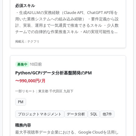
で推進していただく予定です。 【仕事内容】 下記の業務を
必須スキル
担っていただく想定です。 ・経営リソース（ヒト・モノ・
・生成AI/LLMの実務経験（Claude API、ChatGPT API等を
カネ）の可視化を目的としたBI基盤（Microsoft Power BI）
用いた業務システムへの組み込み経験） ・要件定義から設
の設計および開発を行っていただきます。 ・データ入力支
計、実装、運用まで一気通貫で推進できるスキル ・少人数
援、データ分析支援、意思決定支援に関するAI活用の先行
チームでの自律的な作業推進スキル ・AIの実現可能性を判
研究開発・PoC・実装を行っていただきます。 ・人事・経
断し、適切なツール選定や提案ができる知識
理・総務等のバックオフィス系業務データの分析および活
掲載元：
テクフリ
用...
10日前
募集中
Python/GCP/データ分析基盤開発のPM
〜990,000円/月
一部リモート
|
東京都 千代田区 九段下
PM
プロジェクトマネジメント
データ分析
SQL
他
7
件
職務内容
最大手視聴率データ企業における、Google Cloudを活用し