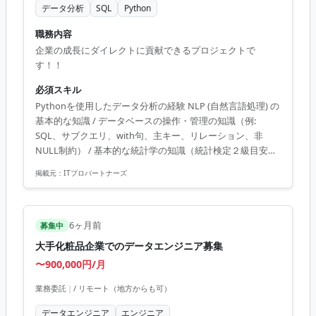
データ分析
SQL
Python
職務内容
企業の成長にダイレクトに貢献できるプロジェクトで
す！！
必須スキル
Pythonを使用したデータ分析の経験 NLP (自然言語処理) の
基本的な知識 / データベースの操作・管理の知識（例:
SQL、サブクエリ、with句、主キー、リレーション、非
NULL制約） / 基本的な統計学の知識（統計検定２級目安）
/ パチンコ・パチスロの遊戯経験 / Twitter APIを使用したデ
掲載元：
ITプロパートナーズ
ータ収集の経験 / クライアント折衝の経験 / 機械学習全般に
おける、モデルチューニングの経験 / データ分析における
課題抽出から実装までの経験
6ヶ月前
募集中
大手化粧品企業でのデータエンジニア募集
〜900,000円/月
業務委託
|
/ リモート（地方からも可）
データエンジニア
エンジニア