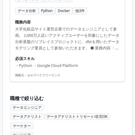
データ分析
Python
Docker
他
3
件
職務内容
大手化粧品サイト運営企業でのデータエンジニアとして参
画。 2,000万人近いアクティブユーザーを対象にしたデータ
分析基盤のリプレイスプロジェクトに、dbtを用いたデータ
モデリング要員として参加いただきます。 ■ 業務内容 ・デ
ータモデリングおよびパイプライン設計・実装 ・現行基盤
必須スキル
の運用とリプレイスプロジェクトにおける開発支援 ・
・Python ・Google Cloud Platform
BigQuery、Composer、Dockerなどを使用した環境構築お
よび運用 【アピールポイント】 ・フルリモートでの勤務が
掲載元：
セルワークフリーランス
可能です。地方からも参画いただけます。 ・大規模プロジ
ェクトへの参画で、豊富な経験を積むチャンスがありま
す。 ・稼働が安定しているため、長期的に働きやすい環
職種で絞り込む
境...
データエンジニア
データアナリスト
データアナリスト × リモート/在宅OK
マーケター
エンジニア