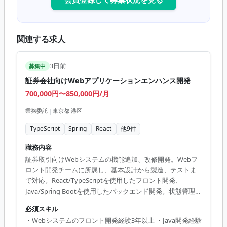
関連する求人
3日前
募集中
証券会社向けWebアプリケーションエンハンス開発
700,000円〜850,000円/月
業務委託
|
東京都 港区
TypeScript
Spring
React
他
9
件
職務内容
証券取引向けWebシステムの機能追加、改修開発。Webフ
ロント開発チームに所属し、基本設計から製造、テストま
で対応。React/TypeScriptを使用したフロント開発、
Java/Spring Bootを使用したバックエンド開発。状態管理、
レスポンシブデザインを意識した画面開発。プレイングリ
必須スキル
ーダーの場合はタスク見積、割振り、進捗管理、報告、レ
・Webシステムのフロント開発経験3年以上 ・Java開発経験
ビュー対応、メンバーサポートも担当。