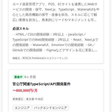
カード資産管理アプリ、POS、ECサイトを連携したWebサ
ービスの開発・保守。Next.js、TypeScript、MaterialUIを中
心とした既存機能の保守・改修を担当。スキルに応じて幅
広い業務を担当し、将来的にリードやマネジメントも可
能。
必須スキル
・HTML／CSSの開発経験：3年以上 ・JavaScript／
TypeScriptでのWeb開発経験：2年以上 ・React、Next.jsで
の開発経験 ・MaterialUI、Emotionでの開発経験 ・Git／
GitHubでの開発経験 ・Figmaなどデザインを元に実装した
経験 ・APIを利用したWebアプリ開発経験
掲載元：
ROSCA freelance(ロスカフリーランス)
6ヶ月前
募集中
官公庁関連TypeScript/API開発案件
〜600,000円/月
業務委託
|
東京都 中央区
エンジニア
バックエンドエンジニア