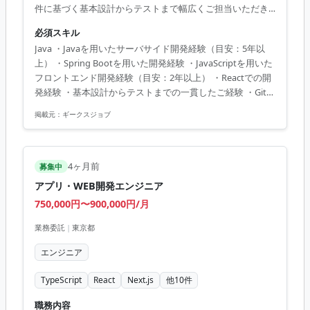
件に基づく基本設計からテストまで幅広くご担当いただき
ます。 市場価値・キャリアメリット 金融業界のミッション
必須スキル
クリティカルなシステムにおいて、JavaとReactを用いたフ
Java ・Javaを用いたサーバサイド開発経験（目安：5年以
ルスタック開発の経験が積める希少な案件です。堅牢なバ
上） ・Spring Bootを用いた開発経験 ・JavaScriptを用いた
ックエンド設計手法とモダンなフロントエンド技術を両立
フロントエンド開発経験（目安：2年以上） ・Reactでの開
させるスキルは、今後のエンタープライズ領域における技
発経験 ・基本設計からテストまでの一貫したご経験 ・Gitの
術リードやアーキテクトへのステップアップに直結しま
使用経験 ・チームでコミュニケーションをとって問題を解
す。
掲載元：
ギークスジョブ
決できる方
4ヶ月前
募集中
アプリ・WEB開発エンジニア
750,000円〜900,000円/月
業務委託
|
東京都
エンジニア
TypeScript
React
Next.js
他
10
件
職務内容