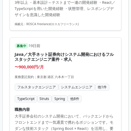
3年以上 ・基本設計～テストまで一連の開発経験 ・React／
TypeScriptを用いた開発経験 ・状態管理、レスポンシブデ
ザインを意識した開発経験
掲載元：
ROSCA freelance(ロスカフリーランス)
19日前
募集中
Java／大手ネット証券向けシステム開発におけるフル
スタックエンジニア案件・求人
〜900,000円/月
業務委託契約
|
東京都 港区 六本木一丁目
フルスタックエンジニア
システムエンジニア
他
1
件
TypeScript
Struts
Spring
他
8
件
職務内容
大手証券会社のシステム開発において、バックエンドから
フロントエンドまで一気通貫で携わるポジションです。モ
ダンな技術スタック（Spring Boot × React）を活用し、要