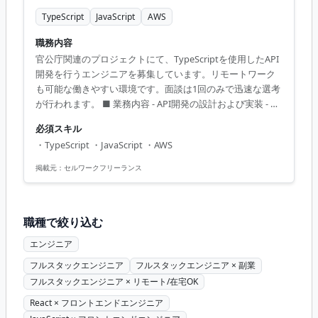
TypeScript
JavaScript
AWS
職務内容
官公庁関連のプロジェクトにて、TypeScriptを使用したAPI
開発を行うエンジニアを募集しています。リモートワーク
も可能な働きやすい環境です。面談は1回のみで迅速な選考
が行われます。 ■ 業務内容 - API開発の設計および実装 - プ
ロジェクトチームとの連携 - 技術的な課題解決 【アピール
必須スキル
ポイント】 - TypeScriptを活用した最新の開発技術に携われ
・TypeScript ・JavaScript ・AWS
ます - リモートワークを併用し、フレキシブルな働き方が実
現可能 - 半年以上の長期案件で安定したキャリアを築けます
掲載元：
セルワークフリーランス
- 官公庁関連の社会貢献度の高いプロジェクトに参画 - 面談
回数が1回で選考がスピーディ
職種で絞り込む
エンジニア
フルスタックエンジニア
フルスタックエンジニア × 副業
フルスタックエンジニア × リモート/在宅OK
React × フロントエンドエンジニア