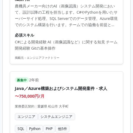
農機具メーカー向けのAI（画像認識）システム開発におい
て、設計以降の工程を担当します。C#やPythonを用いたサ
ーバーサイド処理、SQL Serverでのデータ管理、Azure環境
でのシステム構築を行います。チームでの協働を前提と
し、Gitを活用したソース管理や各種Web APIとの連携も行
必須スキル
います。
C#による開発経験 AI（画像認識など）に関する知見 チーム
開発経験 Gitの基本操作
掲載元：
エンジニアファクトリー
2年前
募集中
Java／Azure構築およびシステム開発案件・求人
〜750,000円/月
業務委託契約
|
愛媛県 松山市 大手町
エンジニア
システムエンジニア
SQL
Python
PHP
他
5
件