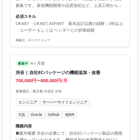
募集です。 新規機能開発や品質強化など、上流工程から自
走できる方を求めています。
必須スキル
C#.NET ・C#.NET, ASP.NET 基本設計以降の経験：3年以上
・ユーザー もしくは ベンダーとの折衝経験
掲載元：
ギークスジョブ
4ヶ月前
募集中
渋谷 | 自社ECパッケージの機能追加・改善
700,000円〜800,000円/月
業務委託
|
東京都 渋谷区 渋谷
エンジニア
サーバーサイドエンジニア
SQL
Oracle
Github
他
8
件
職務内容
■案件概要 渋谷の企業にて、自社ECパッケージ製品の開発
に携わっていただきます。 機能追加や改善開発を中心に、