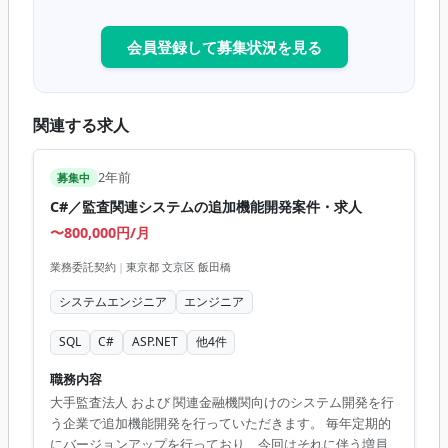
会員登録して募集状況を見る
関連する求人
2年前
募集中
C#／監査関連システムの追加機能開発案件・求人
〜800,000円/月
業務委託契約
|
東京都 文京区 飯田橋
システムエンジニア
エンジニア
SQL
C#
ASP.NET
他
4
件
職務内容
大手監査法人 および 関連金融機関向けのシステム開発を行
う企業で追加機能開発を行っていただきます。 毎年定期的
にバージョンアップを行っており、今回はそれに伴う増員