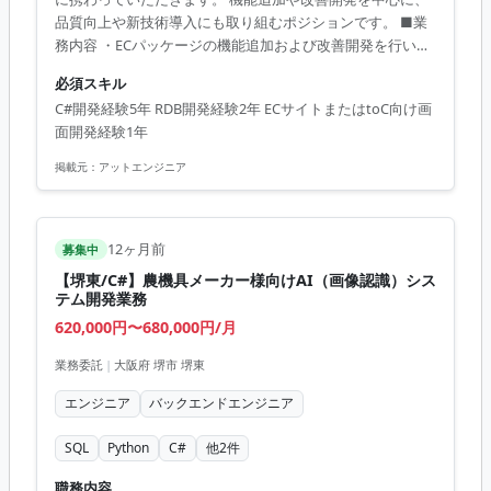
品質向上や新技術導入にも取り組むポジションです。 ■業
務内容 ・ECパッケージの機能追加および改善開発を行いま
す。 ・品質向上や新技術の導入に向けた検証を実施しま
必須スキル
す。 ・スキルに応じて設計から実装、リーダー業務まで担
C#開発経験5年 RDB開発経験2年 ECサイトまたはtoC向け画
当します。 ■開発環境 C#, .NET, ASP, SQL Server, Oracle,
面開発経験1年
AWS, Azure, GitHub Copilot
掲載元：
アットエンジニア
12ヶ月前
募集中
【堺東/C#】農機具メーカー様向けAI（画像認識）シス
テム開発業務
620,000円〜680,000円/月
業務委託
|
大阪府 堺市 堺東
エンジニア
バックエンドエンジニア
SQL
Python
C#
他
2
件
職務内容