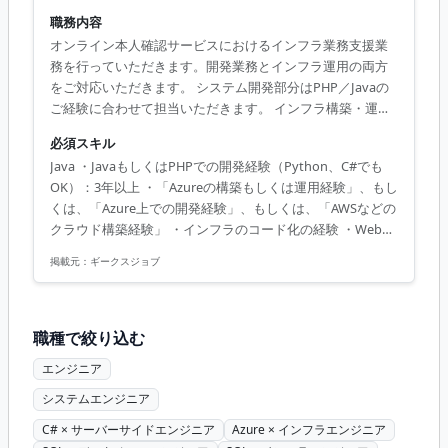
職務内容
オンライン本人確認サービスにおけるインフラ業務支援業
務を行っていただきます。開発業務とインフラ運用の両方
をご対応いただきます。 システム開発部分はPHP／Javaの
ご経験に合わせて担当いただきます。 インフラ構築・運用
と開発業務の比率は6：4です。 ＜具体的な業務内容＞ 運用
必須スキル
フェーズに入ったシステムで障害が発生 ↓ 原因究明 ↓ DB
Java ・JavaもしくはPHPでの開発経験（Python、C#でも
周りなのか、システム部分なのか判断し、原因に対して対
OK）：3年以上 ・「Azureの構築もしくは運用経験」、もし
処 ★AWSなどクラウド構築経験があり、Azure構築チャレ
くは、「Azure上での開発経験」、もしくは、「AWSなどの
ンジしたい方でもOK！
クラウド構築経験」 ・インフラのコード化の経験 ・Webサ
ービス（WEBアプリ）の開発経験 ・SQLの経験
掲載元：
ギークスジョブ
職種で絞り込む
エンジニア
システムエンジニア
C# × サーバーサイドエンジニア
Azure × インフラエンジニア